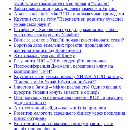
засобів та автокомпонентів корпорації "Еталон"
Зміна правил приєднань до електромереж в Україні
Аналіз конфліктів між ВПО і приймаючими громадами
Круглий стіл на тему "Перспективи розвитку сучасної
української науки"
Ратифікація Харківських угод і державна зрада або з
чого почалася окупація України?
Війна за землю: в Україні почали розстрілювати селян?
Боротьба двох земельних проектів: провладного і
альтернативного від Корнацького
Хто заважає деокупації Криму
Результати ЗНО – 2016: тенденції та висновки
Прес-конференція Джамали і передпоказ кліпу на
композицію "1944"
Круглий стіл в рамках проекту УНІАН-АГРО на тему:
"Ринок землі в Україні: бути чи не бути?"
Інвестор в Затоці – міф чи реальність? Один з кращих
курортів України хочуть вивести в офшор?
Генпрокуратура не виконала рішення КСУ і примушує
до цього інших?
Антитютюнові рейди – кальянні під прицілом!
Розвиток малого та середнього бізнесу через посилення
бізнес-об'єднань
Критичний стан споживчого ринку країни: факти,
аналіз, пошук рішень