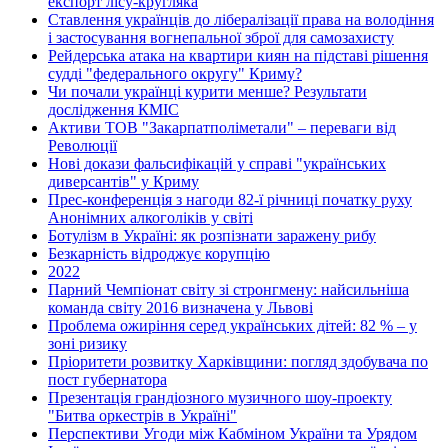
експорт лісу-кругляка
Ставлення українців до лібералізації права на володіння
і застосування вогнепальної зброї для самозахисту
Рейдерська атака на квартири киян на підставі рішення
судді "федерального округу" Криму?
Чи почали українці курити менше? Результати
дослідження КМІС
Активи ТОВ "Закарпатполіметали" – переваги від
Революції
Нові докази фальсифікацій у справі "українських
диверсантів" у Криму
Прес-конференція з нагоди 82-ї річниці початку руху
Анонімних алкоголіків у світі
Ботулізм в Україні: як розпізнати заражену рибу
Безкарність відроджує корупцію
2022
Парний Чемпіонат світу зі стронгмену: найсильніша
команда світу 2016 визначена у Львові
Проблема ожиріння серед українських дітей: 82 % – у
зоні ризику
Пріоритети розвитку Харківщини: погляд здобувача по
пост губернатора
Презентація грандіозного музичного шоу-проекту
"Битва оркестрів в Україні"
Перспективи Угоди між Кабміном України та Урядом