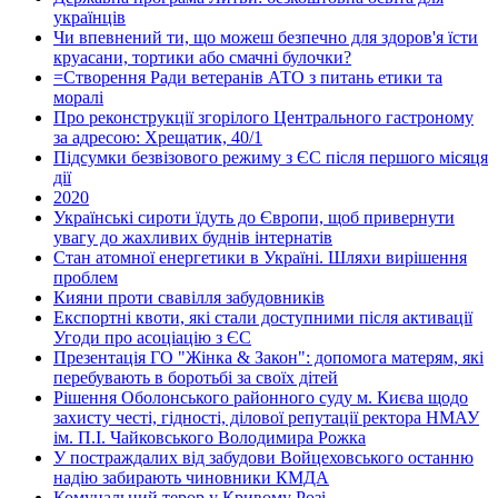
українців
Чи впевнений ти, що можеш безпечно для здоров'я їсти
круасани, тортики або смачні булочки?
=Створення Ради ветеранів АТО з питань етики та
моралі
Про реконструкції згорілого Центрального гастроному
за адресою: Хрещатик, 40/1
Підсумки безвізового режиму з ЄС після першого місяця
дії
2020
Українські сироти їдуть до Європи, щоб привернути
увагу до жахливих буднів інтернатів
Стан атомної енергетики в Україні. Шляхи вирішення
проблем
Кияни проти свавілля забудовників
Експортні квоти, які стали доступними після активації
Угоди про асоціацію з ЄС
Презентація ГО "Жінка & Закон": допомога матерям, які
перебувають в боротьбі за своїх дітей
Рішення Оболонського районного суду м. Києва щодо
захисту честі, гідності, ділової репутації ректора НМАУ
ім. П.І. Чайковського Володимира Рожка
У постраждалих від забудови Войцеховського останню
надію забирають чиновники КМДА
Комунальний терор у Кривому Розі