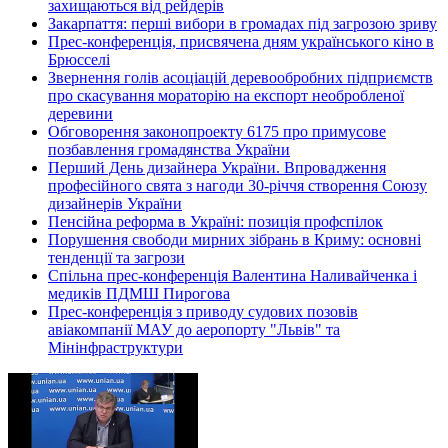
захищаються від рейдерів
Закарпаття: перші вибори в громадах під загрозою зриву
Прес-конференція, присвячена дням українського кіно в
Брюсселі
Звернення голів асоціацій деревообробних підприємств
про скасування мораторію на експорт необробленої
деревини
Обговорення законопроекту 6175 про примусове
позбавлення громадянства України
Перший День дизайнера України. Впровадження
професійного свята з нагоди 30-річчя створення Союзу
дизайнерів України
Пенсійна реформа в Україні: позиція профспілок
Порушення свободи мирних зібрань в Криму: основні
тенденції та загрози
Спільна прес-конференція Валентина Наливайченка і
медиків ПДМШ Пирогова
Прес-конференція з приводу судових позовів
авіакомпанії МАУ до аеропорту "Львів" та
Мінінфраструктури