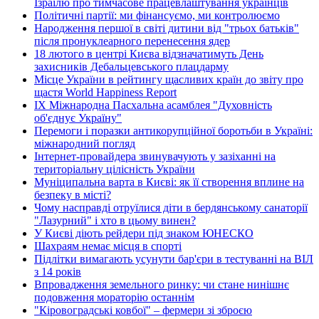
Ізраїлю про тимчасове працевлаштування українців
Політичні партії: ми фінансуємо, ми контролюємо
Народження першої в світі дитини від "трьох батьків"
після пронуклеарного перенесення ядер
18 лютого в центрі Києва відзначатимуть День
захисників Дебальцевського плацдарму
Місце України в рейтингу щасливих країн до звіту про
щастя World Happiness Report
ІХ Міжнародна Пасхальна асамблея "Духовність
об'єднує Україну"
Перемоги і поразки антикорупційної боротьби в Україні:
міжнародний погляд
Інтернет-провайдера звинувачують у зазіханні на
територіальну цілісність України
Муніципальна варта в Києві: як її створення вплине на
безпеку в місті?
Чому насправді отруїлися діти в бердянському санаторії
"Лазурний" і хто в цьому винен?
У Києві діють рейдери під знаком ЮНЕСКО
Шахраям немає місця в спорті
Підлітки вимагають усунути бар'єри в тестуванні на ВІЛ
з 14 років
Впровадження земельного ринку: чи стане нинішнє
подовження мораторію останнім
"Кіровоградські ковбої" – фермери зі зброєю