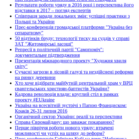
Результати роботи уряду в 2016 році і перспектива його
відставки в 2017 – погляд експертів
Співпраця заради локальних змін: успішні практики з
Польщі та України
Прес-конференція громадської платформи "Україна без
сепаратизму"
50 відтінків бруду: технології тиску на суддів у справі
ЗАТ "Житомирські ласощі"
Репресії в політичній партії "Самопоміч":
документальне підтвердження
Презентація міжнародного проекту "Художня хвиля
світу"
Сучасні загрози в лісовій галузі та нездійснені реформи
на ринку деревини
Хто хоче відібрати майбутній центральний храм у ВРЦ
євангельських християн-баптистів України?
Кадрова революція влади: круглий стіл в рамках
проекту #EUkraine
Україна на всесвітній зустрічі з Папою Франциском:
Краків 26-31 липня 2016
Органічний сектор України: реалії та перспективи
Справа Євромайдану: що заважає покаранню?
Перше півріччя роботи нового уряду: втрачені
можливості чи успіх на шляху до реформ?
Прес-конференція Габріели Кубі на тему "Небезпека