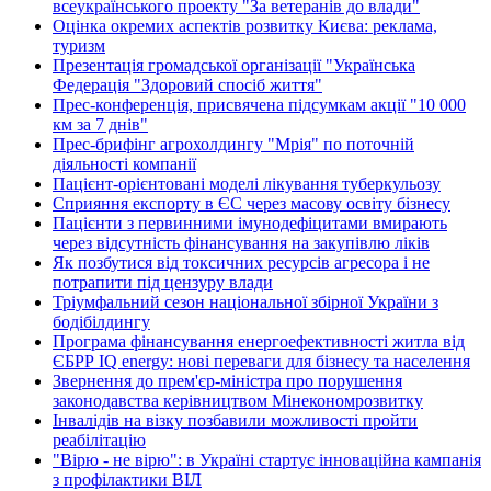
всеукраїнського проекту "За ветеранів до влади"
Оцінка окремих аспектів розвитку Києва: реклама,
туризм
Презентація громадської організації "Українська
Федерація "Здоровий спосіб життя"
Прес-конференція, присвячена підсумкам акції "10 000
км за 7 днів"
Прес-брифінг агрохолдингу "Мрія" по поточній
діяльності компанії
Пацієнт-орієнтовані моделі лікування туберкульозу
Сприяння експорту в ЄС через масову освіту бізнесу
Пацієнти з первинними імунодефіцитами вмирають
через відсутність фінансування на закупівлю ліків
Як позбутися від токсичних ресурсів агресора і не
потрапити під цензуру влади
Тріумфальний сезон національної збірної України з
бодібілдингу
Програма фінансування енергоефективності житла від
ЄБРР IQ energy: нові переваги для бізнесу та населення
Звернення до прем'єр-міністра про порушення
законодавства керівництвом Мінекономрозвитку
Інвалідів на візку позбавили можливості пройти
реабілітацію
"Вірю - не вірю": в Україні стартує інноваційна кампанія
з профілактики ВІЛ