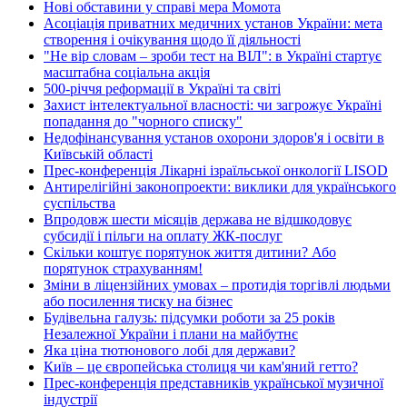
Нові обставини у справі мера Момота
Асоціація приватних медичних установ України: мета
створення і очікування щодо її діяльності
"Не вір словам – зроби тест на ВІЛ": в Україні стартує
масштабна соціальна акція
500-річчя реформації в Україні та світі
Захист інтелектуальної власності: чи загрожує Україні
попадання до "чорного списку"
Недофінансування установ охорони здоров'я і освіти в
Київській області
Прес-конференція Лікарні ізраїльської онкології LISOD
Антирелігійні законопроекти: виклики для українського
суспільства
Впродовж шести місяців держава не відшкодовує
субсидії і пільги на оплату ЖК-послуг
Скільки коштує порятунок життя дитини? Або
порятунок страхуванням!
Зміни в ліцензійних умовах – протидія торгівлі людьми
або посилення тиску на бізнес
Будівельна галузь: підсумки роботи за 25 років
Незалежної України і плани на майбутнє
Яка ціна тютюнового лобі для держави?
Київ – це європейська столиця чи кам'яний гетто?
Прес-конференція представників української музичної
індустрії