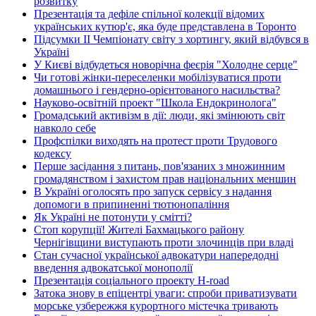
розвитку
Презентація та дефіле спільної колекції відомих
українських кутюр'є, яка буде представлена в Торонто
Підсумки ІІ Чемпіонату світу з хортингу, який відбувся в
Україні
У Києві відбудеться новорічна феєрія "Холодне серце"
Чи готові жінки-переселенки мобілізуватися проти
домашнього і гендерно-орієнтованого насильства?
Науково-освітній проект "Школа Ендокринолога"
Громадський активізм в дії: люди, які змінюють світ
навколо себе
Профспілки виходять на протест проти Трудового
кодексу
Перше засідання з питань, пов'язаних з множинним
громадянством і захистом прав національних меншин
В Україні оголосять про запуск сервісу з надання
допомоги в припиненні тютюнопаління
Як Україні не потонути у смітті?
Стоп корупції! Жителі Бахмацького району
Чернігівщини виступають проти злочинців при владі
Стан сучасної української адвокатури напередодні
введення адвокатської монополії
Презентація соціального проекту H-road
Затока знову в епіцентрі уваги: спроби приватизувати
морське узбережжя курортного містечка тривають