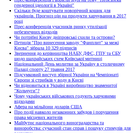
гендерної ідеології в Україні"
Скільки буде коштувати новорічний кошик для
українців. Прогноз цін на продукти харчування в 2017
році
Прес-конференція учасників ринку утилізації
небезпечних відходів
Чи потрібні Києву дніпровські схили та острови?
Петиція "Про винесення заводу "Фанплит" за межі
Києва" зібрала 10 329 підписів
Звернення до керівництва НАБУ, ДФС, ГПУ та СБУ
щодо шахрайських схем Київської митниці
Національний День молитви за Україну в столичному
Палаці спорту 27 травня 2017
Підсумковий виступ збірної України на Чемпіонаті
Європи зі стрибків у воду в Києві
Чи відновиться в Україні виробництво знаменитої
"Кольчуги"?
Чому українських військових годують харчовими
відходами
Афера на мільйони доларів США
Про події навколо незаконних забудов і порушення
права місцевих жителів
Майбутнє національного виноградарства та
виноробства: сучасний стан справ і пошуку стимулів для