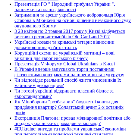
Презентація ГО " Народний трибунал України ",
напрямки та плани діяльності
Затримання та арешт українського добровольця Юрія
Старова в Мюнхені на основі рішення незаконного суду
окупованого Криму
З 28 квітня по 2 травня 2017 року у Києві відбудеться
виставка ретро-автомобілів Old Car Land 2017
Українські козаки та кримські татари: відносини
довжиною понад п'ять століть
Корупційні схеми на українській митниці – нові
виклики для європейського бізнесу
Презентація V Форуму Global Ukrainians в Києві
В Україні вперше запускають торги поставними
ф'ючерсними контрактами на пшеницю та кукурудзу
Чи відповідає реальний спосіб життя чиновників їх
майновим деклараціям?
Чи готові українці відкривати власний бізнес за
євростандартами?
Як Міноборони "розбазарив" бюджетні кошти для
придбання квартир? Солдатський аудит 2-х останніх
років
Екстрадиція Платона: провал міжнародної політики або
продаж українських громадян за мільярд?
#EUkraine: вигоди та проблеми української економіки
при переході на європейські технічні стандарти