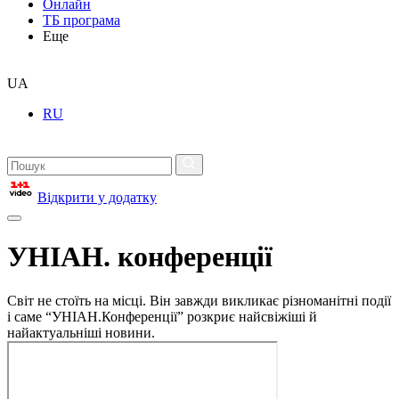
Онлайн
ТБ програма
Еще
UA
RU
Відкрити у додатку
УНІАН. конференції
Світ не стоїть на місці. Він завжди викликає різноманітні події
і саме “УНІАН.Конференції” розкриє найсвіжіші й
найактуальніші новини.