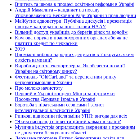
Вчитель та школа в процесі освітньої реформи в Україні
Андрій Мамалига – кандидат на посаду
Уповноваженого Верховної Ради України з прав людини
Майбутнє адвокатури. Публічна дискусія і презентація
програм кандидатів на пост голови НААУ
Вільний доступ українців до берегів річок та водойм
Кругова порука в правоохоронних органах або як не
платити кредит по-черкаськи
2019
Проміжні вибори народних депутатів в 7 округах: яким
є якість кампанії?
Виробництво та експорт зерна. Як зберегти позиції
України на світовому ринку?
Фестиваль "OldCarLand" та перспективи ринку
ретроавтомобілів в Україні
Про молоко начистоту
Перший в Україні концерт Мінца за підтримки
Посольства Держави Ізраїль в Україні
Боротьба з піратськими сервісами і захист
інтелектуальної власності в Україні
Ринкові відносини після зміни УПП: вигода для всіх
"Яким насправді є інвестиційний клімат в країні?
Музична індустрія оприлюднить звернення з проханням
не допустити блокування області
Державна програма Литви: безкоштовна освіта для