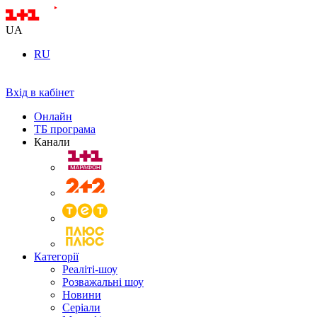
UA
RU
Вхід в кабінет
Онлайн
ТБ програма
Канали
Категорії
Реаліті-шоу
Розважальні шоу
Новини
Серіали