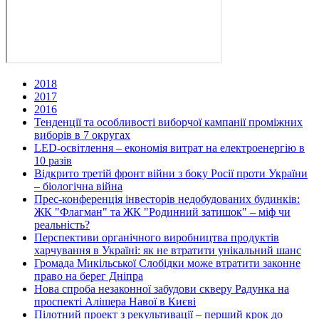
2018
2017
2016
Тенденції та особливості виборчої кампанії проміжних
виборів в 7 округах
LED-освітлення – економія витрат на електроенергію в
10 разів
Відкрито третій фронт війни з боку Росії проти України
– біологічна війна
Прес-конференція інвесторів недобудованих будинків:
ЖК "Флагман" та ЖК "Родинний затишок" – міф чи
реальність?
Перспективи органічного виробництва продуктів
харчування в Україні: як не втратити унікальний шанс
Громада Микільської Слобідки може втратити законне
право на берег Дніпра
Нова спроба незаконної забудови скверу Радунка на
проспекті Алішера Навої в Києві
Пілотний проект з рекультивації – перший крок до