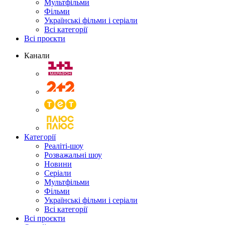
Мультфільми
Фільми
Українські фільми і серіали
Всі категорії
Всі проєкти
Канали
Категорії
Реаліті-шоу
Розважальні шоу
Новини
Серіали
Мультфільми
Фільми
Українські фільми і серіали
Всі категорії
Всі проєкти