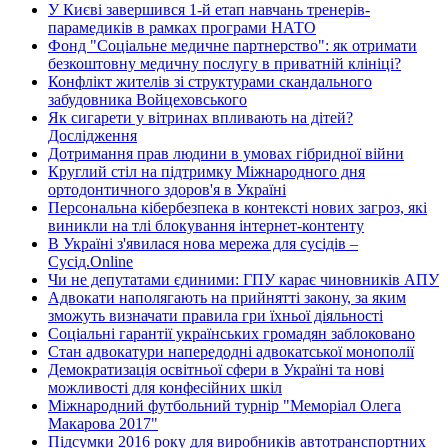
У Києві завершився 1-й етап навчань тренерів-
парамедиків в рамках програми НАТО
Фонд "Соціальне медичне партнерство": як отримати
безкоштовну медичну послугу в приватній клініці?
Конфлікт жителів зі структурами скандального
забудовника Войцеховського
Як сигарети у вітринах впливають на дітей?
Дослідження
Дотримання прав людини в умовах гібридної війни
Круглий стіл на підтримку Міжнародного дня
ортодонтичного здоров'я в Україні
Персональна кібербезпека в контексті нових загроз, які
виникли на тлі блокування інтернет-контенту
В Україні з'явилася нова мережа для сусідів –
Сусід.Online
Чи не депутатами єдиними: ГПУ карає чиновників АПУ
Адвокати наполягають на прийнятті закону, за яким
зможуть визначати правила гри їхньої діяльності
Соціальні гарантії українських громадян заблоковано
Стан адвокатури напередодні адвокатської монополії
Демократизація освітньої сфери в Україні та нові
можливості для конфесійних шкіл
Міжнародний футбольний турнір "Меморіал Олега
Макарова 2017"
Підсумки 2016 року для виробників автотранспортних