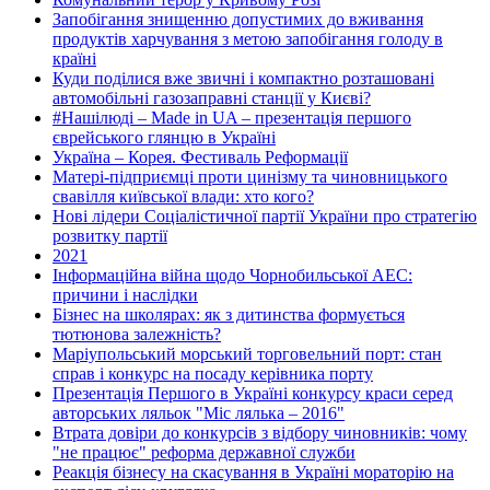
Запобігання знищенню допустимих до вживання
продуктів харчування з метою запобігання голоду в
країні
Куди поділися вже звичні і компактно розташовані
автомобільні газозаправні станції у Києві?
#Нашілюді – Made in UA – презентація першого
єврейського глянцю в Україні
Україна – Корея. Фестиваль Реформації
Матері-підприємці проти цинізму та чиновницького
свавілля київської влади: хто кого?
Нові лідери Соціалістичної партії України про стратегію
розвитку партії
2021
Інформаційна війна щодо Чорнобильської АЕС:
причини і наслідки
Бізнес на школярах: як з дитинства формується
тютюнова залежність?
Маріупольський морський торговельний порт: стан
справ і конкурс на посаду керівника порту
Презентація Першого в Україні конкурсу краси серед
авторських ляльок "Міс лялька – 2016"
Втрата довіри до конкурсів з відбору чиновників: чому
"не працює" реформа державної служби
Реакція бізнесу на скасування в Україні мораторію на