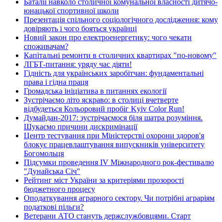
Баталії навколо столичної комунальної власності дитячо-
юнацької спортивної школи
Презентація спільного соціологічного дослідження: кому
довіряють і чого бояться українці
Новий закон про електроенергетику: чого чекати
споживачам?
Капітальні ремонти в столичних квартирах "по-новому"
ЛГБТ-питання: уряду час діяти!
Гідність для українських заробітчан: фундаментальні
права і гідна праця
Громадська ініціатива в питаннях екології
Зустрічаємо літо яскраво: в столиці вчетверте
відбудеться Кольоровий пробіг Kyiv Color Run!
Думайдан-2017: зустрічаємося біля шатра розуміння.
Шукаємо причини дискримінації
Центр тестування при Міністерстві охорони здоров'я
блокує працевлаштування випускників університету
Богомольця
Підсумки проведення IV Міжнародного рок-фестивалю
"Дунайська Січ"
Рейтинг міст України за критеріями прозорості
бюджетного процесу
Оподаткування аграрного сектору. Чи потрібні аграріям
податкові пільги?
Ветерани АТО стануть держслужбовцями. Старт