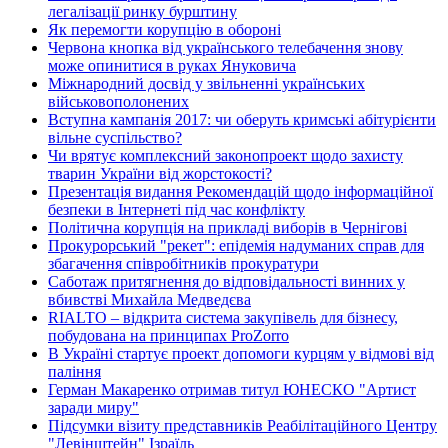
легалізації ринку бурштину
Як перемогти корупцію в обороні
Червона кнопка від українського телебачення знову
може опинитися в руках Януковича
Міжнародний досвід у звільненні українських
військовополонених
Вступна кампанія 2017: чи оберуть кримські абітурієнти
вільне суспільство?
Чи врятує комплексний законопроект щодо захисту
тварин України від жорстокості?
Презентація видання Рекомендацій щодо інформаційної
безпеки в Інтернеті під час конфлікту
Політична корупція на прикладі виборів в Чернігові
Прокурорський "рекет": епідемія надуманих справ для
збагачення співробітників прокуратури
Саботаж притягнення до відповідальності винних у
вбивстві Михайла Медведєва
RIALTO – відкрита система закупівель для бізнесу,
побудована на принципах ProZorro
В Україні стартує проект допомоги курцям у відмові від
паління
Герман Макаренко отримав титул ЮНЕСКО "Артист
заради миру"
Підсумки візиту представників Реабілітаційного Центру
"Левінштейн" Ізраїль