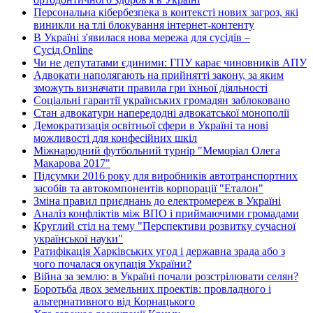
Персональна кібербезпека в контексті нових загроз, які
виникли на тлі блокування інтернет-контенту
В Україні з'явилася нова мережа для сусідів –
Сусід.Online
Чи не депутатами єдиними: ГПУ карає чиновників АПУ
Адвокати наполягають на прийнятті закону, за яким
зможуть визначати правила гри їхньої діяльності
Соціальні гарантії українських громадян заблоковано
Стан адвокатури напередодні адвокатської монополії
Демократизація освітньої сфери в Україні та нові
можливості для конфесійних шкіл
Міжнародний футбольний турнір "Меморіал Олега
Макарова 2017"
Підсумки 2016 року для виробників автотранспортних
засобів та автокомпонентів корпорації "Еталон"
Зміна правил приєднань до електромереж в Україні
Аналіз конфліктів між ВПО і приймаючими громадами
Круглий стіл на тему "Перспективи розвитку сучасної
української науки"
Ратифікація Харківських угод і державна зрада або з
чого почалася окупація України?
Війна за землю: в Україні почали розстрілювати селян?
Боротьба двох земельних проектів: провладного і
альтернативного від Корнацького