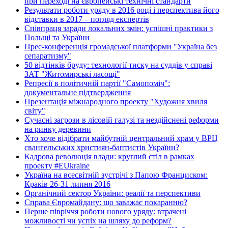
при переході на європейські технічні стандарти
Результати роботи уряду в 2016 році і перспектива його
відставки в 2017 – погляд експертів
Співпраця заради локальних змін: успішні практики з
Польщі та України
Прес-конференція громадської платформи "Україна без
сепаратизму"
50 відтінків бруду: технології тиску на суддів у справі
ЗАТ "Житомирські ласощі"
Репресії в політичній партії "Самопоміч":
документальне підтвердження
Презентація міжнародного проекту "Художня хвиля
світу"
Сучасні загрози в лісовій галузі та нездійснені реформи
на ринку деревини
Хто хоче відібрати майбутній центральний храм у ВРЦ
євангельських християн-баптистів України?
Кадрова революція влади: круглий стіл в рамках
проекту #EUkraine
Україна на всесвітній зустрічі з Папою Франциском:
Краків 26-31 липня 2016
Органічний сектор України: реалії та перспективи
Справа Євромайдану: що заважає покаранню?
Перше півріччя роботи нового уряду: втрачені
можливості чи успіх на шляху до реформ?