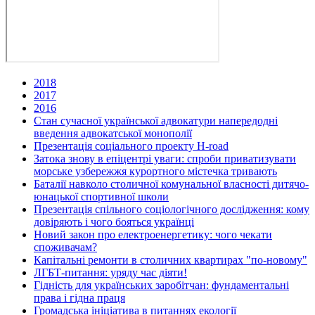
2018
2017
2016
Стан сучасної української адвокатури напередодні
введення адвокатської монополії
Презентація соціального проекту H-road
Затока знову в епіцентрі уваги: спроби приватизувати
морське узбережжя курортного містечка тривають
Баталії навколо столичної комунальної власності дитячо-
юнацької спортивної школи
Презентація спільного соціологічного дослідження: кому
довіряють і чого бояться українці
Новий закон про електроенергетику: чого чекати
споживачам?
Капітальні ремонти в столичних квартирах "по-новому"
ЛГБТ-питання: уряду час діяти!
Гідність для українських заробітчан: фундаментальні
права і гідна праця
Громадська ініціатива в питаннях екології