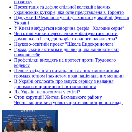
розвитку
Презентація та дефіле спільної колекції відомих
українських кутюр'є, яка буде представлена в Торонто
Підсумки ІІ Чемпіонату світу з хортингу, який відбувся в
Україні
У Києві відбудеться новорічна феєрія "Холодне серце"
Чи готові жінки-переселенки мобілізуватися проти
домашнього і гендерно-орієнтованого насильства?
Науково-освітній проект "Школа Ендокринолога"
Громадський активізм в дії: люди, які змінюють світ
навколо себе
Профспілки виходять на протест проти Трудового
кодексу
Перше засідання з питань, пов'язаних з множинним
громадянством і захистом прав національних меншин
В Україні оголосять про запуск сервісу з надання
допомоги в припиненні тютюнопаління
Як Україні не потонути у смітті?
Стоп корупції! Жителі Бахмацького району
Чернігівщини виступають проти злочинців при владі