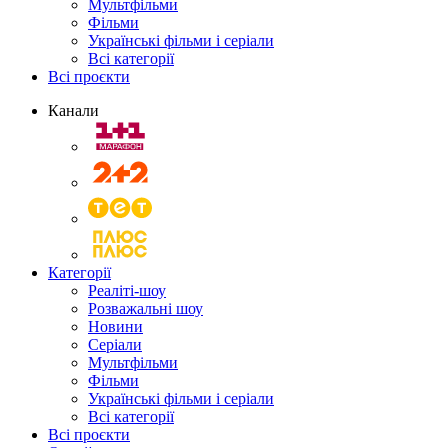
Мультфільми
Фільми
Українські фільми і серіали
Всі категорії
Всі проєкти
Канали
Категорії
Реаліті-шоу
Розважальні шоу
Новини
Серіали
Мультфільми
Фільми
Українські фільми і серіали
Всі категорії
Всі проєкти