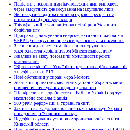
Пацієнти з первинними імунодефіцитами вмирають
через відсутність фінансування на закупівлю ліків
Як позбутися від токсичних ресурсів агресора і не
потрапити під цензуру влади
Тріумфальний сезон національної збірної України з
бодібілдингу
Програма фінансування енергоефективності житла від
ЄБРР IQ energy: нові переваги для бізнесу та населення
Звернення до прем'єр-міністра про порушення
законодавства керівництвом Мінекономрозвитку
Інвалідів на візку позбавили можливості пройти
реабілітацію
"Вірю - не вірю": в Україні стартує інноваційна кампанія
з профілактики ВІЛ
Нові обставини у справі мера Момота
Асоціація приватних медичних установ України: мета
створення і очікування щодо її діяльності
"Не вір словам – зроби тест на ВІЛ": в Україні стартує
масштабна соціальна акція
500-річчя реформації в Україні та світі
Захист інтелектуальної власності: чи загрожує Україні
попадання до "чорного списку"
Недофінансування установ охорони здоров'я і освіти в
Київській області
Прес-конференція Лікарні ізраїльської онкології LISOD