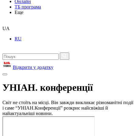
Онлайн
ТБ програма
Еще
UA
RU
Відкрити у додатку
УНІАН. конференції
Світ не стоїть на місці. Він завжди викликає різноманітні події
і саме “УНІАН.Конференції” розкриє найсвіжіші й
найактуальніші новини.