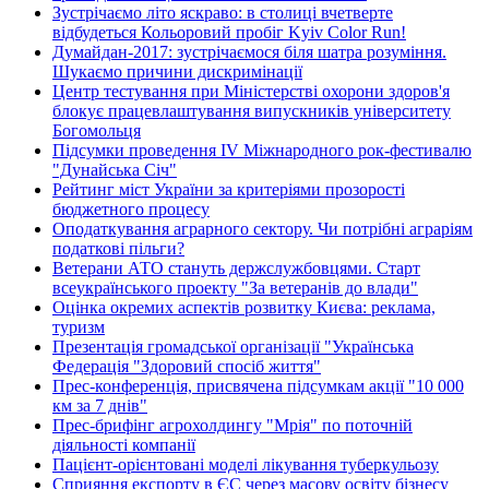
Зустрічаємо літо яскраво: в столиці вчетверте
відбудеться Кольоровий пробіг Kyiv Color Run!
Думайдан-2017: зустрічаємося біля шатра розуміння.
Шукаємо причини дискримінації
Центр тестування при Міністерстві охорони здоров'я
блокує працевлаштування випускників університету
Богомольця
Підсумки проведення IV Міжнародного рок-фестивалю
"Дунайська Січ"
Рейтинг міст України за критеріями прозорості
бюджетного процесу
Оподаткування аграрного сектору. Чи потрібні аграріям
податкові пільги?
Ветерани АТО стануть держслужбовцями. Старт
всеукраїнського проекту "За ветеранів до влади"
Оцінка окремих аспектів розвитку Києва: реклама,
туризм
Презентація громадської організації "Українська
Федерація "Здоровий спосіб життя"
Прес-конференція, присвячена підсумкам акції "10 000
км за 7 днів"
Прес-брифінг агрохолдингу "Мрія" по поточній
діяльності компанії
Пацієнт-орієнтовані моделі лікування туберкульозу
Сприяння експорту в ЄС через масову освіту бізнесу