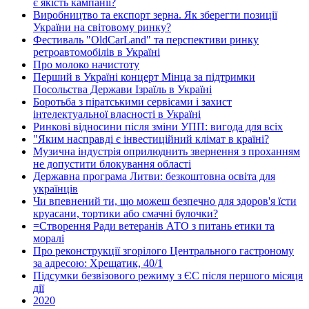
є якість кампанії?
Виробництво та експорт зерна. Як зберегти позиції
України на світовому ринку?
Фестиваль "OldCarLand" та перспективи ринку
ретроавтомобілів в Україні
Про молоко начистоту
Перший в Україні концерт Мінца за підтримки
Посольства Держави Ізраїль в Україні
Боротьба з піратськими сервісами і захист
інтелектуальної власності в Україні
Ринкові відносини після зміни УПП: вигода для всіх
"Яким насправді є інвестиційний клімат в країні?
Музична індустрія оприлюднить звернення з проханням
не допустити блокування області
Державна програма Литви: безкоштовна освіта для
українців
Чи впевнений ти, що можеш безпечно для здоров'я їсти
круасани, тортики або смачні булочки?
=Створення Ради ветеранів АТО з питань етики та
моралі
Про реконструкції згорілого Центрального гастроному
за адресою: Хрещатик, 40/1
Підсумки безвізового режиму з ЄС після першого місяця
дії
2020