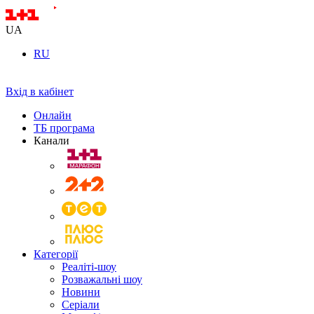
UA
RU
Вхід в кабінет
Онлайн
ТБ програма
Канали
Категорії
Реаліті-шоу
Розважальні шоу
Новини
Серіали