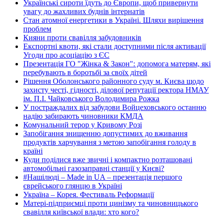
Українські сироти їдуть до Європи, щоб привернути
увагу до жахливих буднів інтернатів
Стан атомної енергетики в Україні. Шляхи вирішення
проблем
Кияни проти свавілля забудовників
Експортні квоти, які стали доступними після активації
Угоди про асоціацію з ЄС
Презентація ГО "Жінка & Закон": допомога матерям, які
перебувають в боротьбі за своїх дітей
Рішення Оболонського районного суду м. Києва щодо
захисту честі, гідності, ділової репутації ректора НМАУ
ім. П.І. Чайковського Володимира Рожка
У постраждалих від забудови Войцеховського останню
надію забирають чиновники КМДА
Комунальний терор у Кривому Розі
Запобігання знищенню допустимих до вживання
продуктів харчування з метою запобігання голоду в
країні
Куди поділися вже звичні і компактно розташовані
автомобільні газозаправні станції у Києві?
#Нашілюді – Made in UA – презентація першого
єврейського глянцю в Україні
Україна – Корея. Фестиваль Реформації
Матері-підприємці проти цинізму та чиновницького
свавілля київської влади: хто кого?