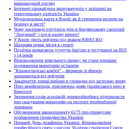
міжнародний погляд
Інтернет-провайдера звинувачують у зазіханні на
територіальну цілісність України
Муніципальна варта в Києві: як її створення вплине на
безпеку в місті?
Чому насправді отруїлися діти в бердянському санаторії
"Лазурний" і хто в цьому винен?
У Києві діють рейдери під знаком ЮНЕСКО
Шахраям немає місця в спорті
Підлітки вимагають усунути бар'єри в тестуванні на ВІЛ
з 14 років
Впровадження земельного ринку: чи стане нинішнє
подовження мораторію останнім
"Кіровоградські ковбої" – фермери зі зброєю
захищаються від рейдерів
Закарпаття: перші вибори в громадах під загрозою зриву
Прес-конференція, присвячена дням українського кіно в
Брюсселі
Звернення голів асоціацій деревообробних підприємств
про скасування мораторію на експорт необробленої
деревини
Обговорення законопроекту 6175 про примусове
позбавлення громадянства України
Перший День дизайнера України. Впровадження
професійного свята з нагоди 30-річчя створення Союзу