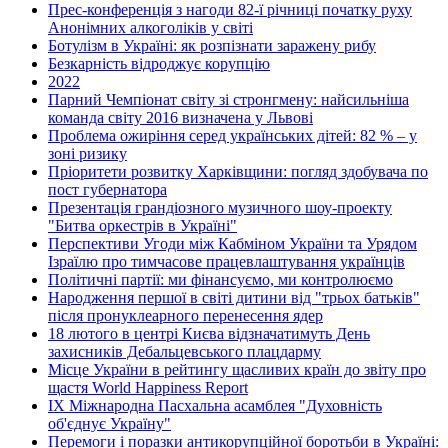
Прес-конференція з нагоди 82-ї річниці початку руху
Анонімних алкоголіків у світі
Ботулізм в Україні: як розпізнати заражену рибу
Безкарність відроджує корупцію
2022
Парний Чемпіонат світу зі стронгмену: найсильніша
команда світу 2016 визначена у Львові
Проблема ожиріння серед українських дітей: 82 % – у
зоні ризику
Пріоритети розвитку Харківщини: погляд здобувача по
пост губернатора
Презентація грандіозного музичного шоу-проекту
"Битва оркестрів в Україні"
Перспективи Угоди між Кабміном України та Урядом
Ізраїлю про тимчасове працевлаштування українців
Політичні партії: ми фінансуємо, ми контролюємо
Народження першої в світі дитини від "трьох батьків"
після пронуклеарного перенесення ядер
18 лютого в центрі Києва відзначатимуть День
захисників Дебальцевського плацдарму
Місце України в рейтингу щасливих країн до звіту про
щастя World Happiness Report
ІХ Міжнародна Пасхальна асамблея "Духовність
об'єднує Україну"
Перемоги і поразки антикорупційної боротьби в Україні: