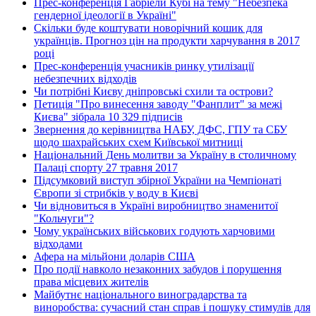
Прес-конференція Габріели Кубі на тему "Небезпека
гендерної ідеології в Україні"
Скільки буде коштувати новорічний кошик для
українців. Прогноз цін на продукти харчування в 2017
році
Прес-конференція учасників ринку утилізації
небезпечних відходів
Чи потрібні Києву дніпровські схили та острови?
Петиція "Про винесення заводу "Фанплит" за межі
Києва" зібрала 10 329 підписів
Звернення до керівництва НАБУ, ДФС, ГПУ та СБУ
щодо шахрайських схем Київської митниці
Національний День молитви за Україну в столичному
Палаці спорту 27 травня 2017
Підсумковий виступ збірної України на Чемпіонаті
Європи зі стрибків у воду в Києві
Чи відновиться в Україні виробництво знаменитої
"Кольчуги"?
Чому українських військових годують харчовими
відходами
Афера на мільйони доларів США
Про події навколо незаконних забудов і порушення
права місцевих жителів
Майбутнє національного виноградарства та
виноробства: сучасний стан справ і пошуку стимулів для