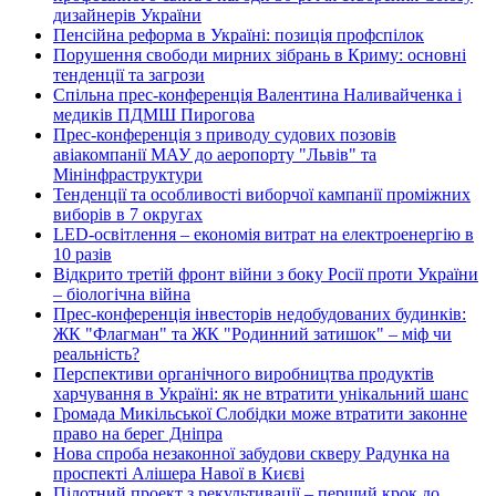
дизайнерів України
Пенсійна реформа в Україні: позиція профспілок
Порушення свободи мирних зібрань в Криму: основні
тенденції та загрози
Спільна прес-конференція Валентина Наливайченка і
медиків ПДМШ Пирогова
Прес-конференція з приводу судових позовів
авіакомпанії МАУ до аеропорту "Львів" та
Мінінфраструктури
Тенденції та особливості виборчої кампанії проміжних
виборів в 7 округах
LED-освітлення – економія витрат на електроенергію в
10 разів
Відкрито третій фронт війни з боку Росії проти України
– біологічна війна
Прес-конференція інвесторів недобудованих будинків:
ЖК "Флагман" та ЖК "Родинний затишок" – міф чи
реальність?
Перспективи органічного виробництва продуктів
харчування в Україні: як не втратити унікальний шанс
Громада Микільської Слобідки може втратити законне
право на берег Дніпра
Нова спроба незаконної забудови скверу Радунка на
проспекті Алішера Навої в Києві
Пілотний проект з рекультивації – перший крок до