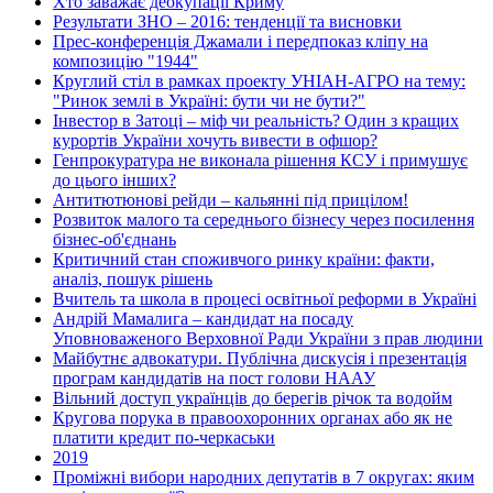
Хто заважає деокупації Криму
Результати ЗНО – 2016: тенденції та висновки
Прес-конференція Джамали і передпоказ кліпу на
композицію "1944"
Круглий стіл в рамках проекту УНІАН-АГРО на тему:
"Ринок землі в Україні: бути чи не бути?"
Інвестор в Затоці – міф чи реальність? Один з кращих
курортів України хочуть вивести в офшор?
Генпрокуратура не виконала рішення КСУ і примушує
до цього інших?
Антитютюнові рейди – кальянні під прицілом!
Розвиток малого та середнього бізнесу через посилення
бізнес-об'єднань
Критичний стан споживчого ринку країни: факти,
аналіз, пошук рішень
Вчитель та школа в процесі освітньої реформи в Україні
Андрій Мамалига – кандидат на посаду
Уповноваженого Верховної Ради України з прав людини
Майбутнє адвокатури. Публічна дискусія і презентація
програм кандидатів на пост голови НААУ
Вільний доступ українців до берегів річок та водойм
Кругова порука в правоохоронних органах або як не
платити кредит по-черкаськи
2019
Проміжні вибори народних депутатів в 7 округах: яким