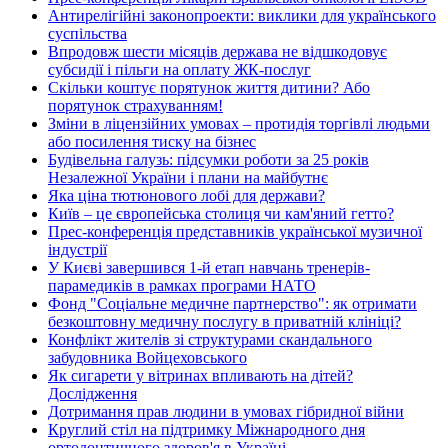
Антирелігійні законопроекти: виклики для українського
суспільства
Впродовж шести місяців держава не відшкодовує
субсидії і пільги на оплату ЖК-послуг
Скільки коштує порятунок життя дитини? Або
порятунок страхуванням!
Зміни в ліцензійних умовах – протидія торгівлі людьми
або посилення тиску на бізнес
Будівельна галузь: підсумки роботи за 25 років
Незалежної України і плани на майбутнє
Яка ціна тютюнового лобі для держави?
Київ – це європейська столиця чи кам'яний гетто?
Прес-конференція представників української музичної
індустрії
У Києві завершився 1-й етап навчань тренерів-
парамедиків в рамках програми НАТО
Фонд "Соціальне медичне партнерство": як отримати
безкоштовну медичну послугу в приватній клініці?
Конфлікт жителів зі структурами скандального
забудовника Войцеховського
Як сигарети у вітринах впливають на дітей?
Дослідження
Дотримання прав людини в умовах гібридної війни
Круглий стіл на підтримку Міжнародного дня
ортодонтичного здоров'я в Україні