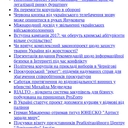
легалізації ринку бурштину
Як перемогти корупцію в обороні
Червона кнопка від українського телебачення знову
може опинитися в руках Януковича
Міжнародний досвід у звільненні українських
військовополонених
Вступна кампанія 2017: чи оберуть кримські абітурієнти
вільне суспільство?
Чи врятує комплексний законопроект щодо захисту
тварин України від жорстокості?
Презентація видання Рекомендацій щодо інформаційної
безпеки в Інтернеті під час конфлікту
Політична корупція на прикладі виборів в Чернігові
Прокурорський "рекет": епідемія надуманих справ для
збагачення співробітників прокуратури
Саботаж притягнення до відповідальності винних у
вбивстві Михайла Медведєва
RIALTO – відкрита система закупівель для бізнесу,
побудована на принципах ProZorro
В Україні стартує проект допомоги курцям у відмові від
паління
Герман Макаренко отримав титул ЮНЕСКО "Артист
заради миру"
Підсумки візиту представників Реабілітаційного Центру
"Левінштейн" Ізраїль