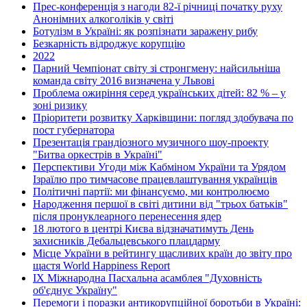
Прес-конференція з нагоди 82-ї річниці початку руху
Анонімних алкоголіків у світі
Ботулізм в Україні: як розпізнати заражену рибу
Безкарність відроджує корупцію
2022
Парний Чемпіонат світу зі стронгмену: найсильніша
команда світу 2016 визначена у Львові
Проблема ожиріння серед українських дітей: 82 % – у
зоні ризику
Пріоритети розвитку Харківщини: погляд здобувача по
пост губернатора
Презентація грандіозного музичного шоу-проекту
"Битва оркестрів в Україні"
Перспективи Угоди між Кабміном України та Урядом
Ізраїлю про тимчасове працевлаштування українців
Політичні партії: ми фінансуємо, ми контролюємо
Народження першої в світі дитини від "трьох батьків"
після пронуклеарного перенесення ядер
18 лютого в центрі Києва відзначатимуть День
захисників Дебальцевського плацдарму
Місце України в рейтингу щасливих країн до звіту про
щастя World Happiness Report
ІХ Міжнародна Пасхальна асамблея "Духовність
об'єднує Україну"
Перемоги і поразки антикорупційної боротьби в Україні: