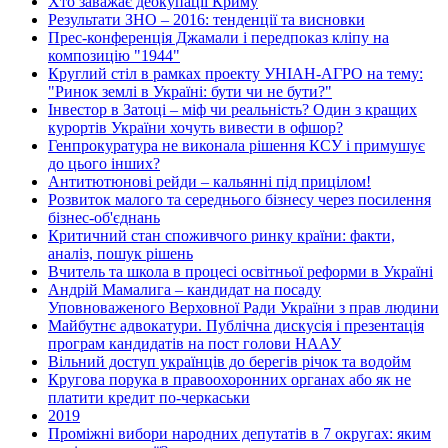
Хто заважає деокупації Криму
Результати ЗНО – 2016: тенденції та висновки
Прес-конференція Джамали і передпоказ кліпу на
композицію "1944"
Круглий стіл в рамках проекту УНІАН-АГРО на тему:
"Ринок землі в Україні: бути чи не бути?"
Інвестор в Затоці – міф чи реальність? Один з кращих
курортів України хочуть вивести в офшор?
Генпрокуратура не виконала рішення КСУ і примушує
до цього інших?
Антитютюнові рейди – кальянні під прицілом!
Розвиток малого та середнього бізнесу через посилення
бізнес-об'єднань
Критичний стан споживчого ринку країни: факти,
аналіз, пошук рішень
Вчитель та школа в процесі освітньої реформи в Україні
Андрій Мамалига – кандидат на посаду
Уповноваженого Верховної Ради України з прав людини
Майбутнє адвокатури. Публічна дискусія і презентація
програм кандидатів на пост голови НААУ
Вільний доступ українців до берегів річок та водойм
Кругова порука в правоохоронних органах або як не
платити кредит по-черкаськи
2019
Проміжні вибори народних депутатів в 7 округах: яким