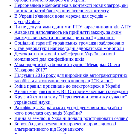
Персональна кібербезпека в контексті нових загроз, які
виникли на тлі блокування інтернет-контенту
В Україні з'явилася нова мережа для сусідів –
Сусід.Online
Чи не депутатами єдиними: ГПУ карає чиновників АПУ
Адвокати наполягають на прийнятті закону, за яким
зможуть визначати правила гри їхньої діяльності
Соціальні гарантії українських громадян заблоковано
Стан адвокатури напередодні адвокатської монополії
Демократизація освітньої сфери в Україні та нові
можливості для конфесійних шкіл
Міжнародний футбольний турнір "Меморіал Олега
Макарова 2017"
Підсумки 2016 року для виробників автотранспортних
засобів та автокомпонентів корпорації "Еталон"
Зміна правил приєднань до електромереж в Україні
Аналіз конфліктів між ВПО і приймаючими громадами
Круглий стіл на тему "Перспективи розвитку сучасної
української науки"
Ратифікація Харківських угод і державна зрада або з
чого почалася окупація України?
Війна за землю: в Україні почали розстрілювати селян?
Боротьба двох земельних проектів: провладного і
альтернативного від Корнацького