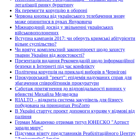
легалізації ринку бурштину
Як перемогти корупцію в обороні
Червона кнопка від українського телебачення знову
може опинитися в руках Януковича
Міжнародний досвід у звільненні українських
військовополонених
Вступна кампанія 2017: чи оберуть кримські абітурієнти
вільне суспільство?
Чи врятує комплексний законопроект щодо захисту
тварин України від жорстокості?
Презентація видання Рекомендацій щодо інформаційної
безпеки в Інтернеті під час конфлікту
Політична корупція на прикладі виборів в Чернігові
Прокурорський "рекет": епідемія надуманих справ для
збагачення співробітників прокуратури
Саботаж притягнення до відповідальності винних у
вбивстві Михайла Медведєва
RIALTO – відкрита система закупівель для бізнесу,
побудована на принципах ProZorro
В Україні стартує проект допомоги курцям у відмові від
паління
Герман Макаренко отримав титул ЮНЕСКО "Артист
заради миру"
Підсумки візиту представників Реабілітаційного Центру
"Левінштейн" Ізраїль