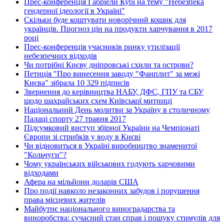
Прес-конференція Габріели Кубі на тему "Небезпека
гендерної ідеології в Україні"
Скільки буде коштувати новорічний кошик для
українців. Прогноз цін на продукти харчування в 2017
році
Прес-конференція учасників ринку утилізації
небезпечних відходів
Чи потрібні Києву дніпровські схили та острови?
Петиція "Про винесення заводу "Фанплит" за межі
Києва" зібрала 10 329 підписів
Звернення до керівництва НАБУ, ДФС, ГПУ та СБУ
щодо шахрайських схем Київської митниці
Національний День молитви за Україну в столичному
Палаці спорту 27 травня 2017
Підсумковий виступ збірної України на Чемпіонаті
Європи зі стрибків у воду в Києві
Чи відновиться в Україні виробництво знаменитої
"Кольчуги"?
Чому українських військових годують харчовими
відходами
Афера на мільйони доларів США
Про події навколо незаконних забудов і порушення
права місцевих жителів
Майбутнє національного виноградарства та
виноробства: сучасний стан справ і пошуку стимулів для