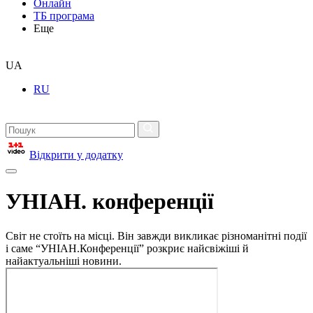
Онлайн
ТБ програма
Еще
UA
RU
Відкрити у додатку
УНІАН. конференції
Світ не стоїть на місці. Він завжди викликає різноманітні події
і саме “УНІАН.Конференції” розкриє найсвіжіші й
найактуальніші новини.