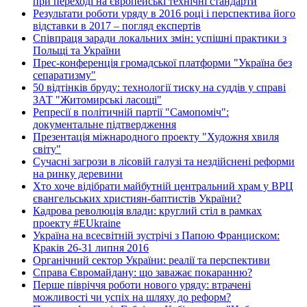
при переході на європейські технічні стандарти
Результати роботи уряду в 2016 році і перспектива його
відставки в 2017 – погляд експертів
Співпраця заради локальних змін: успішні практики з
Польщі та України
Прес-конференція громадської платформи "Україна без
сепаратизму"
50 відтінків бруду: технології тиску на суддів у справі
ЗАТ "Житомирські ласощі"
Репресії в політичній партії "Самопоміч":
документальне підтвердження
Презентація міжнародного проекту "Художня хвиля
світу"
Сучасні загрози в лісовій галузі та нездійснені реформи
на ринку деревини
Хто хоче відібрати майбутній центральний храм у ВРЦ
євангельських християн-баптистів України?
Кадрова революція влади: круглий стіл в рамках
проекту #EUkraine
Україна на всесвітній зустрічі з Папою Франциском:
Краків 26-31 липня 2016
Органічний сектор України: реалії та перспективи
Справа Євромайдану: що заважає покаранню?
Перше півріччя роботи нового уряду: втрачені
можливості чи успіх на шляху до реформ?