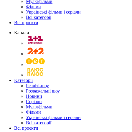
Мультфільми
Фільми
Українські фільми і серіали
Всі категорії
Всі проєкти
Канали
Категорії
Реаліті-шоу
Розважальні шоу
Новини
Серіали
Мультфільми
Фільми
Українські фільми і серіали
Всі категорії
Всі проєкти