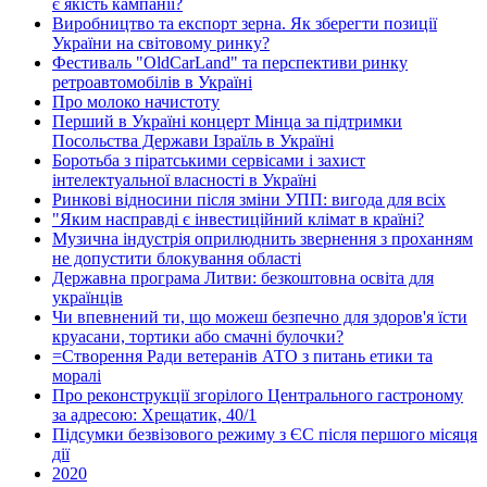
є якість кампанії?
Виробництво та експорт зерна. Як зберегти позиції
України на світовому ринку?
Фестиваль "OldCarLand" та перспективи ринку
ретроавтомобілів в Україні
Про молоко начистоту
Перший в Україні концерт Мінца за підтримки
Посольства Держави Ізраїль в Україні
Боротьба з піратськими сервісами і захист
інтелектуальної власності в Україні
Ринкові відносини після зміни УПП: вигода для всіх
"Яким насправді є інвестиційний клімат в країні?
Музична індустрія оприлюднить звернення з проханням
не допустити блокування області
Державна програма Литви: безкоштовна освіта для
українців
Чи впевнений ти, що можеш безпечно для здоров'я їсти
круасани, тортики або смачні булочки?
=Створення Ради ветеранів АТО з питань етики та
моралі
Про реконструкції згорілого Центрального гастроному
за адресою: Хрещатик, 40/1
Підсумки безвізового режиму з ЄС після першого місяця
дії
2020