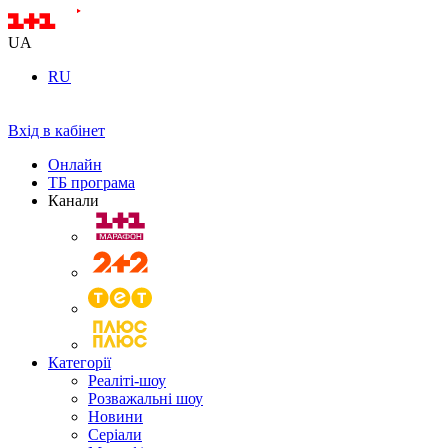
UA
RU
Вхід в кабінет
Онлайн
ТБ програма
Канали
Категорії
Реаліті-шоу
Розважальні шоу
Новини
Серіали