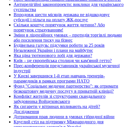
Антирелігійні законопроекти: виклики для українського
суспільства
Впродовж шести місяців держава не відшкодовує
субсидії і пільги на оплату ЖК-послуг
Скільки коштує порятунок життя дитини? Або
порятунок страхуванням!
Зміни в ліцензійних умовах – протидія торгівлі людьми
або посилення тиску на бізнес
Будівельна галузь: підсумки роботи за 25 років
Незалежної України і плани на майбутнє
Яка ціна тютюнового лобі для держави?
Київ – це європейська столиця чи кам'яний гетто?
Прес-конференція представників української музичної
індустрії
У Києві завершився 1-й етап навчань тренерів-
парамедиків в рамках програми НАТО
Фонд "Соціальне медичне партнерство": як отримати
безкоштовну медичну послугу в приватній клініці?
Конфлікт жителів зі структурами скандального
забудовника Войцеховського
Як сигарети у вітринах впливають на дітей?
Дослідження
Дотримання прав людини в умовах гібридної війни
Круглий стіл на підтримку Міжнародного дня
ортодонтичного здоров'я в Україні