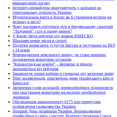
міжнародний погляд
Інтернет-провайдера звинувачують у зазіханні на
територіальну цілісність України
Муніципальна варта в Києві: як її створення вплине на
безпеку в місті?
Чому насправді отруїлися діти в бердянському санаторії
"Лазурний" і хто в цьому винен?
У Києві діють рейдери під знаком ЮНЕСКО
Шахраям немає місця в спорті
Підлітки вимагають усунути бар'єри в тестуванні на ВІЛ
з 14 років
Впровадження земельного ринку: чи стане нинішнє
подовження мораторію останнім
"Кіровоградські ковбої" – фермери зі зброєю
захищаються від рейдерів
Закарпаття: перші вибори в громадах під загрозою зриву
Прес-конференція, присвячена дням українського кіно в
Брюсселі
Звернення голів асоціацій деревообробних підприємств
про скасування мораторію на експорт необробленої
деревини
Обговорення законопроекту 6175 про примусове
позбавлення громадянства України
Перший День дизайнера України. Впровадження
професійного свята з нагоди 30-річчя створення Союзу