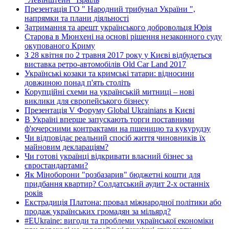
Презентація ГО " Народний трибунал України ",
напрямки та плани діяльності
Затримання та арешт українського добровольця Юрія
Старова в Мюнхені на основі рішення незаконного суду
окупованого Криму
З 28 квітня по 2 травня 2017 року у Києві відбудеться
виставка ретро-автомобілів Old Car Land 2017
Українські козаки та кримські татари: відносини
довжиною понад п'ять століть
Корупційні схеми на українській митниці – нові
виклики для європейського бізнесу
Презентація V Форуму Global Ukrainians в Києві
В Україні вперше запускають торги поставними
ф'ючерсними контрактами на пшеницю та кукурудзу
Чи відповідає реальний спосіб життя чиновників їх
майновим деклараціям?
Чи готові українці відкривати власний бізнес за
євростандартами?
Як Міноборони "розбазарив" бюджетні кошти для
придбання квартир? Солдатський аудит 2-х останніх
років
Екстрадиція Платона: провал міжнародної політики або
продаж українських громадян за мільярд?
#EUkraine: вигоди та проблеми української економіки