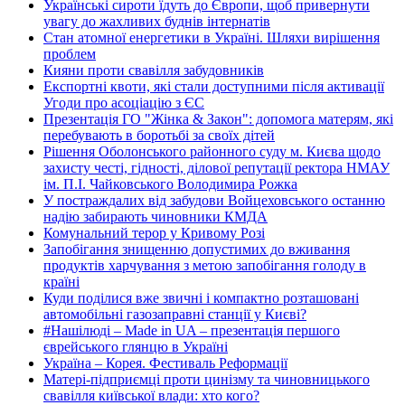
Українські сироти їдуть до Європи, щоб привернути
увагу до жахливих буднів інтернатів
Стан атомної енергетики в Україні. Шляхи вирішення
проблем
Кияни проти свавілля забудовників
Експортні квоти, які стали доступними після активації
Угоди про асоціацію з ЄС
Презентація ГО "Жінка & Закон": допомога матерям, які
перебувають в боротьбі за своїх дітей
Рішення Оболонського районного суду м. Києва щодо
захисту честі, гідності, ділової репутації ректора НМАУ
ім. П.І. Чайковського Володимира Рожка
У постраждалих від забудови Войцеховського останню
надію забирають чиновники КМДА
Комунальний терор у Кривому Розі
Запобігання знищенню допустимих до вживання
продуктів харчування з метою запобігання голоду в
країні
Куди поділися вже звичні і компактно розташовані
автомобільні газозаправні станції у Києві?
#Нашілюді – Made in UA – презентація першого
єврейського глянцю в Україні
Україна – Корея. Фестиваль Реформації
Матері-підприємці проти цинізму та чиновницького
свавілля київської влади: хто кого?