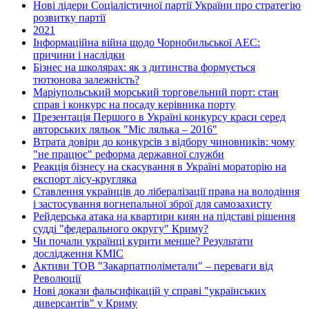
Нові лідери Соціалістичної партії України про стратегію
розвитку партії
2021
Інформаційна війна щодо Чорнобильської АЕС:
причини і наслідки
Бізнес на школярах: як з дитинства формується
тютюнова залежність?
Маріупольський морський торговельний порт: стан
справ і конкурс на посаду керівника порту
Презентація Першого в Україні конкурсу краси серед
авторських ляльок "Міс лялька – 2016"
Втрата довіри до конкурсів з відбору чиновників: чому
"не працює" реформа державної служби
Реакція бізнесу на скасування в Україні мораторію на
експорт лісу-кругляка
Ставлення українців до лібералізації права на володіння
і застосування вогнепальної зброї для самозахисту
Рейдерська атака на квартири киян на підставі рішення
судді "федерального округу" Криму?
Чи почали українці курити менше? Результати
дослідження КМІС
Активи ТОВ "Закарпатполіметали" – переваги від
Революції
Нові докази фальсифікацій у справі "українських
диверсантів" у Криму