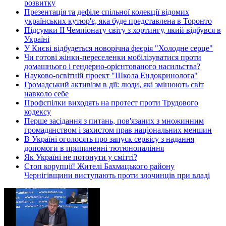
розвитку
Презентація та дефіле спільної колекції відомих
українських кутюр'є, яка буде представлена в Торонто
Підсумки ІІ Чемпіонату світу з хортингу, який відбувся в
Україні
У Києві відбудеться новорічна феєрія "Холодне серце"
Чи готові жінки-переселенки мобілізуватися проти
домашнього і гендерно-орієнтованого насильства?
Науково-освітній проект "Школа Ендокринолога"
Громадський активізм в дії: люди, які змінюють світ
навколо себе
Профспілки виходять на протест проти Трудового
кодексу
Перше засідання з питань, пов'язаних з множинним
громадянством і захистом прав національних меншин
В Україні оголосять про запуск сервісу з надання
допомоги в припиненні тютюнопаління
Як Україні не потонути у смітті?
Стоп корупції! Жителі Бахмацького району
Чернігівщини виступають проти злочинців при владі