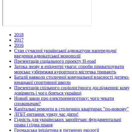
2018
2017
2016
Стан сучасної української адвокатури напередодні
введення адвокатської монополії
Презентація соціального проекту H-road
Затока знову в епіцентрі уваги: спроби приватизувати
морське узбережжя курортного містечка тривають
Баталії навколо столичної комунальної власності дитячо-
юнацької спортивної школи
Презентація спільного соціологічного дослідження: кому
довіряють і чого бояться українці
Новий закон про електроенергетику: чого чекати
споживачам?
Капітальні ремонти в столичних квартирах "по-новому"
ЛГБТ-питання: уряду час діяти!
Гідність для українських заробітчан: фундаментальні
права і гідна праця
Громадська ініціатива в питаннях екології