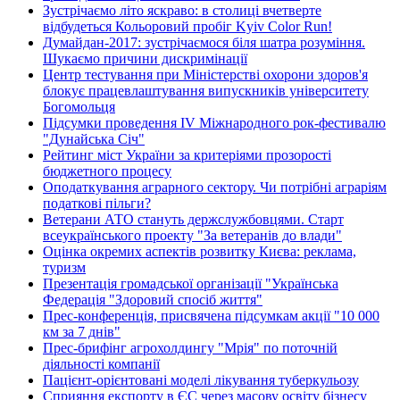
Зустрічаємо літо яскраво: в столиці вчетверте
відбудеться Кольоровий пробіг Kyiv Color Run!
Думайдан-2017: зустрічаємося біля шатра розуміння.
Шукаємо причини дискримінації
Центр тестування при Міністерстві охорони здоров'я
блокує працевлаштування випускників університету
Богомольця
Підсумки проведення IV Міжнародного рок-фестивалю
"Дунайська Січ"
Рейтинг міст України за критеріями прозорості
бюджетного процесу
Оподаткування аграрного сектору. Чи потрібні аграріям
податкові пільги?
Ветерани АТО стануть держслужбовцями. Старт
всеукраїнського проекту "За ветеранів до влади"
Оцінка окремих аспектів розвитку Києва: реклама,
туризм
Презентація громадської організації "Українська
Федерація "Здоровий спосіб життя"
Прес-конференція, присвячена підсумкам акції "10 000
км за 7 днів"
Прес-брифінг агрохолдингу "Мрія" по поточній
діяльності компанії
Пацієнт-орієнтовані моделі лікування туберкульозу
Сприяння експорту в ЄС через масову освіту бізнесу