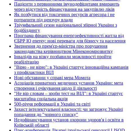
Пацієнти з первинними імунодефіцитами вмирають
через відсутність фінансування на закупівлю ліків
Як позбутися від токсичних ресурсів агресора і не
потрапити під цензуру влади
Тріумфальний сезон національної збірної України з
бодібілдингу
Програма фінансування енергоефективності житла від
ЄБРР IQ energy: нові переваги для бізнесу та населення
Звернення до прем'єр-міністра про порушення
законодавства керівництвом Мінекономрозвитку
Інвалідів на візку позбавили можливості пройти
реабілітацію
"Вірю - не вірю": в Україні стартує інноваційна кампанія
з профілактики ВІЛ
Нові обставини у справі мера Момота
Асоціація приватних медичних установ України: мета
створення і очікування щодо її діяльності
"Не вір словам – зроби тест на ВІЛ": в Україні стартує
масштабна соціальна акція
500-річчя реформації в Україні та світі
Захист інтелектуальної власності: чи загрожує Україні
попадання до "чорного списку"
Недофінансування установ охорони здоров'я і освіти в
Київській області
Прес-конференція Лікарні ізраїльської онкології LISOD