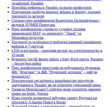
дизайнерів України
Пенсійна реформа в Україні: позиція профспілок
Порушення свободи мирних зібрань в Криму: основні
тенденції та загрози
Спільна прес-конференція Валентина Наливайченка і
медиків ПДМШ Пирогова
Прес-конференція з приводу судових позовів
авіакомпанії МАУ до аеропорту "Львів" та
Мінінфраструктури
Тенденції та особливості виборчої кампанії проміжних
виборів в 7 округах
LED-освітлення – економія витрат на електроенергію в
10 разів
Відкрито третій фронт війни з боку Росії проти України
– біологічна війна
Прес-конференція інвесторів недобудованих будинків:
ЖК "Флагман" та ЖК "Родинний затишок" – міф чи
реальність?
Перспективи органічного виробництва продуктів
харчування в Україні: як не втратити унікальний шанс
Громада Микільської Слобідки може втратити законне
право на берег Дніпра
Нова спроба незаконної забудови скверу Радунка на
проспекті Алішера Навої в Києві
Пілотний проект з рекультивації – перший крок до