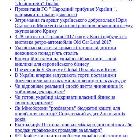
"Левінштейн" Ізраїль
Презентація ГО " Народний трибунал України ",
напрямки та плани діяльності
Затримання та арешт українського добровольця Юрія
Старова в Мюнхені на основі рішення незаконного суду
окупованого Криму
З 28 квітня по 2 травня 2017 року у Києві відбудеться
виставка ретро-автомобілів Old Car Land 2017
Українські козаки та кримські татари: відносини
довжиною понад п'ять століть
Корупційні схеми на українській митниці – нові
виклики для європейського бізнесу
Презентація V Форуму Global Ukrainians в Києві
В Україні вперше запускають торги поставними
ф'ючерсними контрактами на пшеницю та кукурудзу
Чи відповідає реальний спосіб життя чиновників їх
майновим деклараціям?
Чи готові українці відкривати власний бізнес за
євростандартами?
Як Міноборони "розбазарив" бюджетні кошти для
придбання квартир? Солдатський аудит 2-х останніх
років
Екстрадиція Платона: провал міжнародної політики або
продаж українських громадян за мільярд?
#EUkraine: вигоди та проблеми української економіки