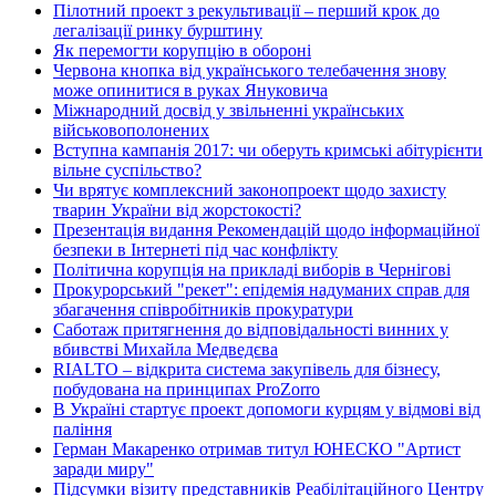
Пілотний проект з рекультивації – перший крок до
легалізації ринку бурштину
Як перемогти корупцію в обороні
Червона кнопка від українського телебачення знову
може опинитися в руках Януковича
Міжнародний досвід у звільненні українських
військовополонених
Вступна кампанія 2017: чи оберуть кримські абітурієнти
вільне суспільство?
Чи врятує комплексний законопроект щодо захисту
тварин України від жорстокості?
Презентація видання Рекомендацій щодо інформаційної
безпеки в Інтернеті під час конфлікту
Політична корупція на прикладі виборів в Чернігові
Прокурорський "рекет": епідемія надуманих справ для
збагачення співробітників прокуратури
Саботаж притягнення до відповідальності винних у
вбивстві Михайла Медведєва
RIALTO – відкрита система закупівель для бізнесу,
побудована на принципах ProZorro
В Україні стартує проект допомоги курцям у відмові від
паління
Герман Макаренко отримав титул ЮНЕСКО "Артист
заради миру"
Підсумки візиту представників Реабілітаційного Центру