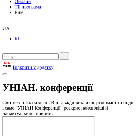
Онлайн
ТБ програма
Еще
UA
RU
Відкрити у додатку
УНІАН. конференції
Світ не стоїть на місці. Він завжди викликає різноманітні події
і саме “УНІАН.Конференції” розкриє найсвіжіші й
найактуальніші новини.