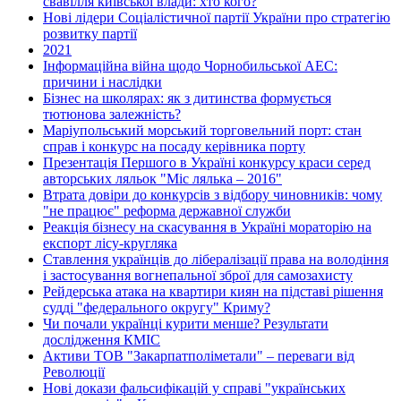
свавілля київської влади: хто кого?
Нові лідери Соціалістичної партії України про стратегію
розвитку партії
2021
Інформаційна війна щодо Чорнобильської АЕС:
причини і наслідки
Бізнес на школярах: як з дитинства формується
тютюнова залежність?
Маріупольський морський торговельний порт: стан
справ і конкурс на посаду керівника порту
Презентація Першого в Україні конкурсу краси серед
авторських ляльок "Міс лялька – 2016"
Втрата довіри до конкурсів з відбору чиновників: чому
"не працює" реформа державної служби
Реакція бізнесу на скасування в Україні мораторію на
експорт лісу-кругляка
Ставлення українців до лібералізації права на володіння
і застосування вогнепальної зброї для самозахисту
Рейдерська атака на квартири киян на підставі рішення
судді "федерального округу" Криму?
Чи почали українці курити менше? Результати
дослідження КМІС
Активи ТОВ "Закарпатполіметали" – переваги від
Революції
Нові докази фальсифікацій у справі "українських