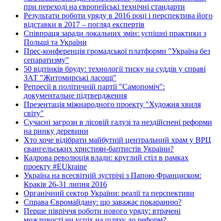
при переході на європейські технічні стандарти
Результати роботи уряду в 2016 році і перспектива його
відставки в 2017 – погляд експертів
Співпраця заради локальних змін: успішні практики з
Польщі та України
Прес-конференція громадської платформи "Україна без
сепаратизму"
50 відтінків бруду: технології тиску на суддів у справі
ЗАТ "Житомирські ласощі"
Репресії в політичній партії "Самопоміч":
документальне підтвердження
Презентація міжнародного проекту "Художня хвиля
світу"
Сучасні загрози в лісовій галузі та нездійснені реформи
на ринку деревини
Хто хоче відібрати майбутній центральний храм у ВРЦ
євангельських християн-баптистів України?
Кадрова революція влади: круглий стіл в рамках
проекту #EUkraine
Україна на всесвітній зустрічі з Папою Франциском:
Краків 26-31 липня 2016
Органічний сектор України: реалії та перспективи
Справа Євромайдану: що заважає покаранню?
Перше півріччя роботи нового уряду: втрачені
можливості чи успіх на шляху до реформ?