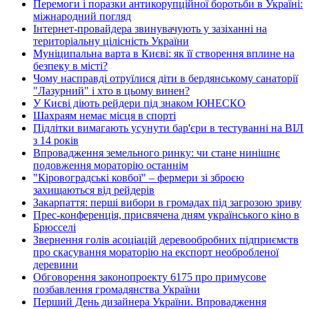
Перемоги і поразки антикорупційної боротьби в Україні:
міжнародний погляд
Інтернет-провайдера звинувачують у зазіханні на
територіальну цілісність України
Муніципальна варта в Києві: як її створення вплине на
безпеку в місті?
Чому насправді отруїлися діти в бердянському санаторії
"Лазурний" і хто в цьому винен?
У Києві діють рейдери під знаком ЮНЕСКО
Шахраям немає місця в спорті
Підлітки вимагають усунути бар'єри в тестуванні на ВІЛ
з 14 років
Впровадження земельного ринку: чи стане нинішнє
подовження мораторію останнім
"Кіровоградські ковбої" – фермери зі зброєю
захищаються від рейдерів
Закарпаття: перші вибори в громадах під загрозою зриву
Прес-конференція, присвячена дням українського кіно в
Брюсселі
Звернення голів асоціацій деревообробних підприємств
про скасування мораторію на експорт необробленої
деревини
Обговорення законопроекту 6175 про примусове
позбавлення громадянства України
Перший День дизайнера України. Впровадження