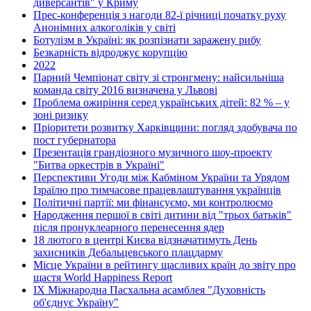
диверсантів" у Криму
Прес-конференція з нагоди 82-ї річниці початку руху
Анонімних алкоголіків у світі
Ботулізм в Україні: як розпізнати заражену рибу
Безкарність відроджує корупцію
2022
Парний Чемпіонат світу зі стронгмену: найсильніша
команда світу 2016 визначена у Львові
Проблема ожиріння серед українських дітей: 82 % – у
зоні ризику
Пріоритети розвитку Харківщини: погляд здобувача по
пост губернатора
Презентація грандіозного музичного шоу-проекту
"Битва оркестрів в Україні"
Перспективи Угоди між Кабміном України та Урядом
Ізраїлю про тимчасове працевлаштування українців
Політичні партії: ми фінансуємо, ми контролюємо
Народження першої в світі дитини від "трьох батьків"
після пронуклеарного перенесення ядер
18 лютого в центрі Києва відзначатимуть День
захисників Дебальцевського плацдарму
Місце України в рейтингу щасливих країн до звіту про
щастя World Happiness Report
ІХ Міжнародна Пасхальна асамблея "Духовність
об'єднує Україну"