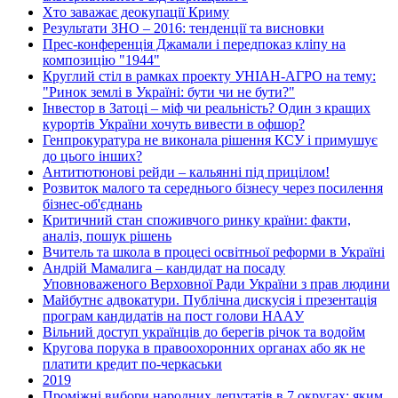
Хто заважає деокупації Криму
Результати ЗНО – 2016: тенденції та висновки
Прес-конференція Джамали і передпоказ кліпу на
композицію "1944"
Круглий стіл в рамках проекту УНІАН-АГРО на тему:
"Ринок землі в Україні: бути чи не бути?"
Інвестор в Затоці – міф чи реальність? Один з кращих
курортів України хочуть вивести в офшор?
Генпрокуратура не виконала рішення КСУ і примушує
до цього інших?
Антитютюнові рейди – кальянні під прицілом!
Розвиток малого та середнього бізнесу через посилення
бізнес-об'єднань
Критичний стан споживчого ринку країни: факти,
аналіз, пошук рішень
Вчитель та школа в процесі освітньої реформи в Україні
Андрій Мамалига – кандидат на посаду
Уповноваженого Верховної Ради України з прав людини
Майбутнє адвокатури. Публічна дискусія і презентація
програм кандидатів на пост голови НААУ
Вільний доступ українців до берегів річок та водойм
Кругова порука в правоохоронних органах або як не
платити кредит по-черкаськи
2019
Проміжні вибори народних депутатів в 7 округах: яким