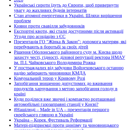
Українські сироти їдуть до Європи, щоб привернути
увагу до жахливих буднів інтернатів
Стан атомної енергетики в Україні. Шляхи вирішення
проблем
Кияни проти свавілля забудовників
Експортні квоти, які стали доступними після активації
Угоди про асоціацію з ЄС
Презентація ГО "Жінка & Закон": допомога матерям, які
перебувають в боротьбі за своїх дітей
Рішення Оболонського районного суду м. Києва щодо
захисту честі, гідності, ділової репутації ректора НМАУ
ім. П.І. Чайковського Володимира Рожка
У постраждалих від забудови Войцеховського останню
надію забирають чиновники КМДА
Комунальний терор у Кривому Розі
Запобігання знищенню допустимих до вживання
продуктів харчування з метою запобігання голоду в
країні
Куди поділися вже звичні і компактно розташовані
автомобільні газозаправні станції у Києві?
#Нашілюді – Made in UA – презентація першого
єврейського глянцю в Україні
Україна – Корея. Фестиваль Реформації
Матері-підприємці проти цинізму та чиновницького