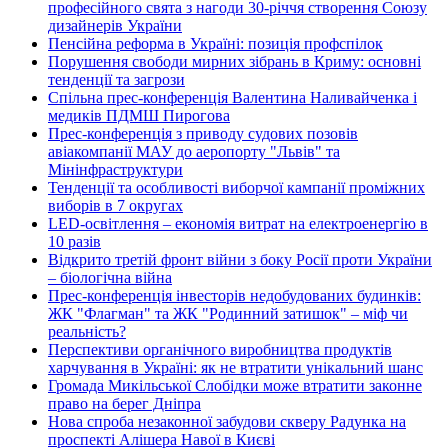
професійного свята з нагоди 30-річчя створення Союзу
дизайнерів України
Пенсійна реформа в Україні: позиція профспілок
Порушення свободи мирних зібрань в Криму: основні
тенденції та загрози
Спільна прес-конференція Валентина Наливайченка і
медиків ПДМШ Пирогова
Прес-конференція з приводу судових позовів
авіакомпанії МАУ до аеропорту "Львів" та
Мінінфраструктури
Тенденції та особливості виборчої кампанії проміжних
виборів в 7 округах
LED-освітлення – економія витрат на електроенергію в
10 разів
Відкрито третій фронт війни з боку Росії проти України
– біологічна війна
Прес-конференція інвесторів недобудованих будинків:
ЖК "Флагман" та ЖК "Родинний затишок" – міф чи
реальність?
Перспективи органічного виробництва продуктів
харчування в Україні: як не втратити унікальний шанс
Громада Микільської Слобідки може втратити законне
право на берег Дніпра
Нова спроба незаконної забудови скверу Радунка на
проспекті Алішера Навої в Києві