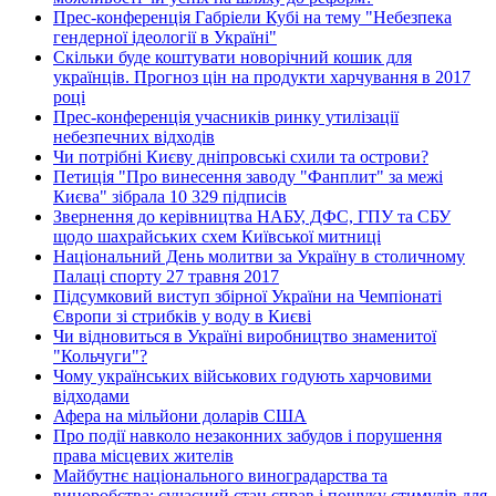
Прес-конференція Габріели Кубі на тему "Небезпека
гендерної ідеології в Україні"
Скільки буде коштувати новорічний кошик для
українців. Прогноз цін на продукти харчування в 2017
році
Прес-конференція учасників ринку утилізації
небезпечних відходів
Чи потрібні Києву дніпровські схили та острови?
Петиція "Про винесення заводу "Фанплит" за межі
Києва" зібрала 10 329 підписів
Звернення до керівництва НАБУ, ДФС, ГПУ та СБУ
щодо шахрайських схем Київської митниці
Національний День молитви за Україну в столичному
Палаці спорту 27 травня 2017
Підсумковий виступ збірної України на Чемпіонаті
Європи зі стрибків у воду в Києві
Чи відновиться в Україні виробництво знаменитої
"Кольчуги"?
Чому українських військових годують харчовими
відходами
Афера на мільйони доларів США
Про події навколо незаконних забудов і порушення
права місцевих жителів
Майбутнє національного виноградарства та
виноробства: сучасний стан справ і пошуку стимулів для