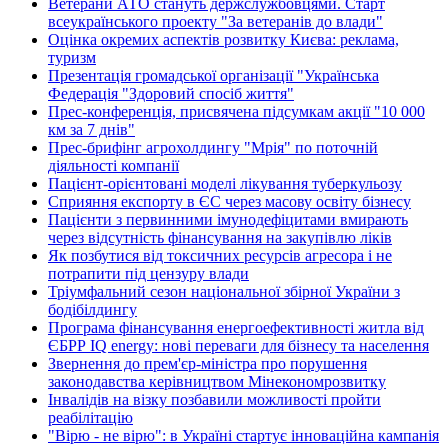
Ветерани АТО стануть держслужбовцями. Старт
всеукраїнського проекту "За ветеранів до влади"
Оцінка окремих аспектів розвитку Києва: реклама,
туризм
Презентація громадської організації "Українська
Федерація "Здоровий спосіб життя"
Прес-конференція, присвячена підсумкам акції "10 000
км за 7 днів"
Прес-брифінг агрохолдингу "Мрія" по поточній
діяльності компанії
Пацієнт-орієнтовані моделі лікування туберкульозу
Сприяння експорту в ЄС через масову освіту бізнесу
Пацієнти з первинними імунодефіцитами вмирають
через відсутність фінансування на закупівлю ліків
Як позбутися від токсичних ресурсів агресора і не
потрапити під цензуру влади
Тріумфальний сезон національної збірної України з
бодібілдингу
Програма фінансування енергоефективності житла від
ЄБРР IQ energy: нові переваги для бізнесу та населення
Звернення до прем'єр-міністра про порушення
законодавства керівництвом Мінекономрозвитку
Інвалідів на візку позбавили можливості пройти
реабілітацію
"Вірю - не вірю": в Україні стартує інноваційна кампанія