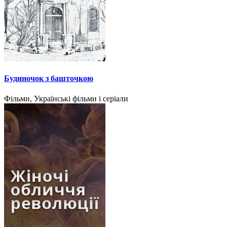
Будиночок з башточкою
Фільми, Українські фільми і серіали