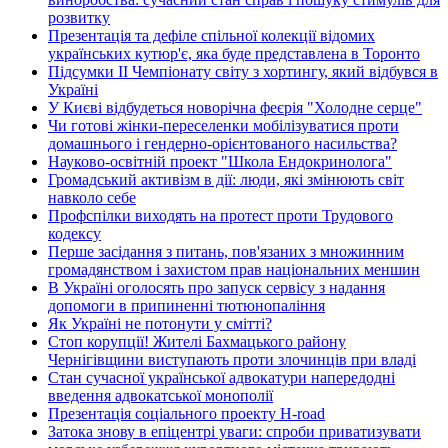
розвитку
Презентація та дефіле спільної колекції відомих
українських кутюр'є, яка буде представлена в Торонто
Підсумки ІІ Чемпіонату світу з хортингу, який відбувся в
Україні
У Києві відбудеться новорічна феєрія "Холодне серце"
Чи готові жінки-переселенки мобілізуватися проти
домашнього і гендерно-орієнтованого насильства?
Науково-освітній проект "Школа Ендокринолога"
Громадський активізм в дії: люди, які змінюють світ
навколо себе
Профспілки виходять на протест проти Трудового
кодексу
Перше засідання з питань, пов'язаних з множинним
громадянством і захистом прав національних меншин
В Україні оголосять про запуск сервісу з надання
допомоги в припиненні тютюнопаління
Як Україні не потонути у смітті?
Стоп корупції! Жителі Бахмацького району
Чернігівщини виступають проти злочинців при владі
Стан сучасної української адвокатури напередодні
введення адвокатської монополії
Презентація соціального проекту H-road
Затока знову в епіцентрі уваги: спроби приватизувати