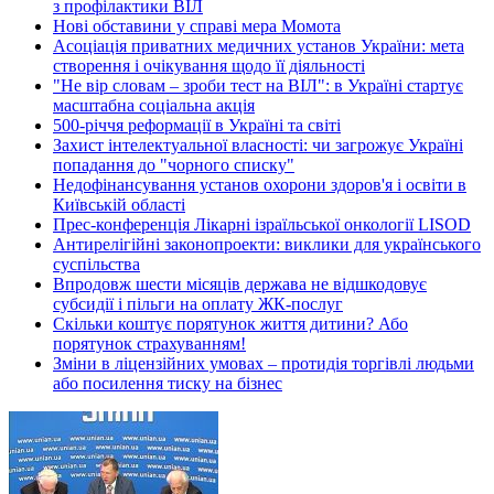
з профілактики ВІЛ
Нові обставини у справі мера Момота
Асоціація приватних медичних установ України: мета
створення і очікування щодо її діяльності
"Не вір словам – зроби тест на ВІЛ": в Україні стартує
масштабна соціальна акція
500-річчя реформації в Україні та світі
Захист інтелектуальної власності: чи загрожує Україні
попадання до "чорного списку"
Недофінансування установ охорони здоров'я і освіти в
Київській області
Прес-конференція Лікарні ізраїльської онкології LISOD
Антирелігійні законопроекти: виклики для українського
суспільства
Впродовж шести місяців держава не відшкодовує
субсидії і пільги на оплату ЖК-послуг
Скільки коштує порятунок життя дитини? Або
порятунок страхуванням!
Зміни в ліцензійних умовах – протидія торгівлі людьми
або посилення тиску на бізнес