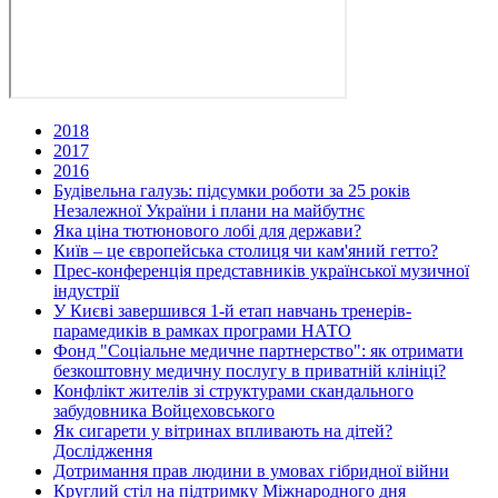
2018
2017
2016
Будівельна галузь: підсумки роботи за 25 років
Незалежної України і плани на майбутнє
Яка ціна тютюнового лобі для держави?
Київ – це європейська столиця чи кам'яний гетто?
Прес-конференція представників української музичної
індустрії
У Києві завершився 1-й етап навчань тренерів-
парамедиків в рамках програми НАТО
Фонд "Соціальне медичне партнерство": як отримати
безкоштовну медичну послугу в приватній клініці?
Конфлікт жителів зі структурами скандального
забудовника Войцеховського
Як сигарети у вітринах впливають на дітей?
Дослідження
Дотримання прав людини в умовах гібридної війни
Круглий стіл на підтримку Міжнародного дня