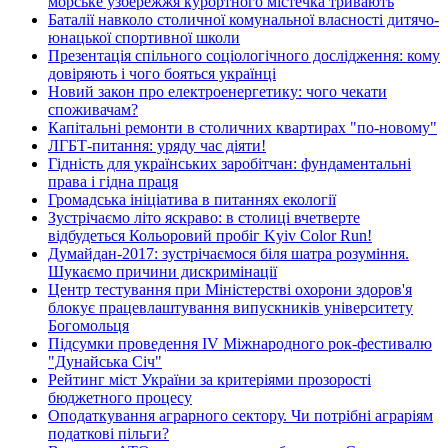
морське узбережжя курортного містечка тривають
Баталії навколо столичної комунальної власності дитячо-
юнацької спортивної школи
Презентація спільного соціологічного дослідження: кому
довіряють і чого бояться українці
Новий закон про електроенергетику: чого чекати
споживачам?
Капітальні ремонти в столичних квартирах "по-новому"
ЛГБТ-питання: уряду час діяти!
Гідність для українських заробітчан: фундаментальні
права і гідна праця
Громадська ініціатива в питаннях екології
Зустрічаємо літо яскраво: в столиці вчетверте
відбудеться Кольоровий пробіг Kyiv Color Run!
Думайдан-2017: зустрічаємося біля шатра розуміння.
Шукаємо причини дискримінації
Центр тестування при Міністерстві охорони здоров'я
блокує працевлаштування випускників університету
Богомольця
Підсумки проведення IV Міжнародного рок-фестивалю
"Дунайська Січ"
Рейтинг міст України за критеріями прозорості
бюджетного процесу
Оподаткування аграрного сектору. Чи потрібні аграріям
податкові пільги?