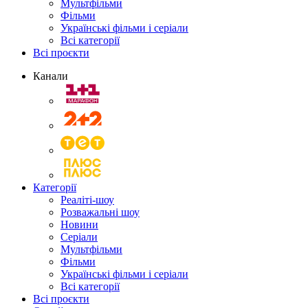
Мультфільми
Фільми
Українські фільми і серіали
Всі категорії
Всі проєкти
Канали
Категорії
Реаліті-шоу
Розважальні шоу
Новини
Серіали
Мультфільми
Фільми
Українські фільми і серіали
Всі категорії
Всі проєкти