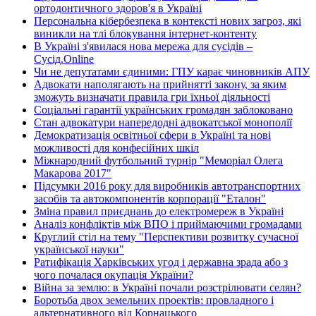
ортодонтичного здоров'я в Україні
Персональна кібербезпека в контексті нових загроз, які
виникли на тлі блокування інтернет-контенту
В Україні з'явилася нова мережа для сусідів –
Сусід.Online
Чи не депутатами єдиними: ГПУ карає чиновників АПУ
Адвокати наполягають на прийнятті закону, за яким
зможуть визначати правила гри їхньої діяльності
Соціальні гарантії українських громадян заблоковано
Стан адвокатури напередодні адвокатської монополії
Демократизація освітньої сфери в Україні та нові
можливості для конфесійних шкіл
Міжнародний футбольний турнір "Меморіал Олега
Макарова 2017"
Підсумки 2016 року для виробників автотранспортних
засобів та автокомпонентів корпорації "Еталон"
Зміна правил приєднань до електромереж в Україні
Аналіз конфліктів між ВПО і приймаючими громадами
Круглий стіл на тему "Перспективи розвитку сучасної
української науки"
Ратифікація Харківських угод і державна зрада або з
чого почалася окупація України?
Війна за землю: в Україні почали розстрілювати селян?
Боротьба двох земельних проектів: провладного і
альтернативного від Корнацького