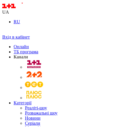
UA
RU
Вхід в кабінет
Онлайн
ТБ програма
Канали
Категорії
Реаліті-шоу
Розважальні шоу
Новини
Серіали