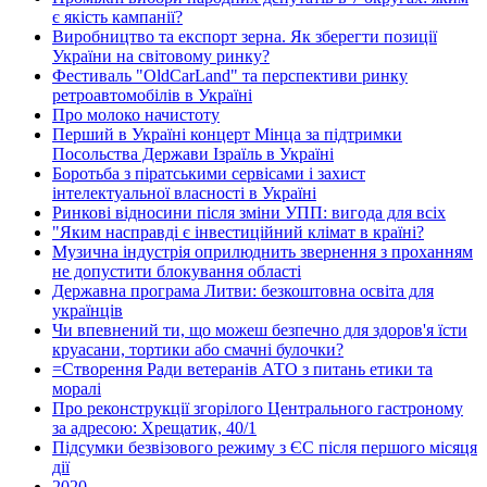
є якість кампанії?
Виробництво та експорт зерна. Як зберегти позиції
України на світовому ринку?
Фестиваль "OldCarLand" та перспективи ринку
ретроавтомобілів в Україні
Про молоко начистоту
Перший в Україні концерт Мінца за підтримки
Посольства Держави Ізраїль в Україні
Боротьба з піратськими сервісами і захист
інтелектуальної власності в Україні
Ринкові відносини після зміни УПП: вигода для всіх
"Яким насправді є інвестиційний клімат в країні?
Музична індустрія оприлюднить звернення з проханням
не допустити блокування області
Державна програма Литви: безкоштовна освіта для
українців
Чи впевнений ти, що можеш безпечно для здоров'я їсти
круасани, тортики або смачні булочки?
=Створення Ради ветеранів АТО з питань етики та
моралі
Про реконструкції згорілого Центрального гастроному
за адресою: Хрещатик, 40/1
Підсумки безвізового режиму з ЄС після першого місяця
дії
2020