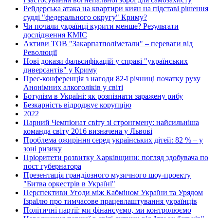
Рейдерська атака на квартири киян на підставі рішення
судді "федерального округу" Криму?
Чи почали українці курити менше? Результати
дослідження КМІС
Активи ТОВ "Закарпатполіметали" – переваги від
Революції
Нові докази фальсифікацій у справі "українських
диверсантів" у Криму
Прес-конференція з нагоди 82-ї річниці початку руху
Анонімних алкоголіків у світі
Ботулізм в Україні: як розпізнати заражену рибу
Безкарність відроджує корупцію
2022
Парний Чемпіонат світу зі стронгмену: найсильніша
команда світу 2016 визначена у Львові
Проблема ожиріння серед українських дітей: 82 % – у
зоні ризику
Пріоритети розвитку Харківщини: погляд здобувача по
пост губернатора
Презентація грандіозного музичного шоу-проекту
"Битва оркестрів в Україні"
Перспективи Угоди між Кабміном України та Урядом
Ізраїлю про тимчасове працевлаштування українців
Політичні партії: ми фінансуємо, ми контролюємо