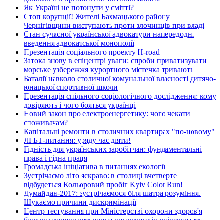
Як Україні не потонути у смітті?
Стоп корупції! Жителі Бахмацького району
Чернігівщини виступають проти злочинців при владі
Стан сучасної української адвокатури напередодні
введення адвокатської монополії
Презентація соціального проекту H-road
Затока знову в епіцентрі уваги: спроби приватизувати
морське узбережжя курортного містечка тривають
Баталії навколо столичної комунальної власності дитячо-
юнацької спортивної школи
Презентація спільного соціологічного дослідження: кому
довіряють і чого бояться українці
Новий закон про електроенергетику: чого чекати
споживачам?
Капітальні ремонти в столичних квартирах "по-новому"
ЛГБТ-питання: уряду час діяти!
Гідність для українських заробітчан: фундаментальні
права і гідна праця
Громадська ініціатива в питаннях екології
Зустрічаємо літо яскраво: в столиці вчетверте
відбудеться Кольоровий пробіг Kyiv Color Run!
Думайдан-2017: зустрічаємося біля шатра розуміння.
Шукаємо причини дискримінації
Центр тестування при Міністерстві охорони здоров'я
блокує працевлаштування випускників університету