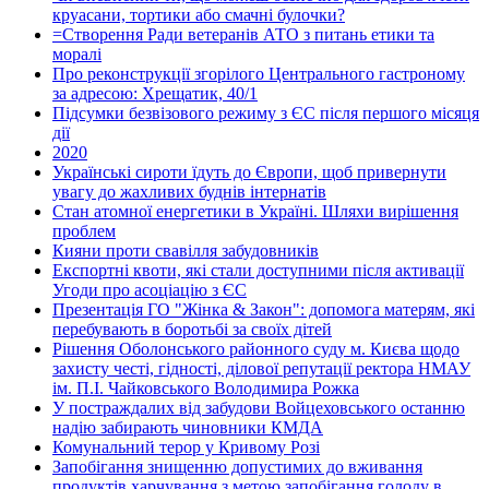
круасани, тортики або смачні булочки?
=Створення Ради ветеранів АТО з питань етики та
моралі
Про реконструкції згорілого Центрального гастроному
за адресою: Хрещатик, 40/1
Підсумки безвізового режиму з ЄС після першого місяця
дії
2020
Українські сироти їдуть до Європи, щоб привернути
увагу до жахливих буднів інтернатів
Стан атомної енергетики в Україні. Шляхи вирішення
проблем
Кияни проти свавілля забудовників
Експортні квоти, які стали доступними після активації
Угоди про асоціацію з ЄС
Презентація ГО "Жінка & Закон": допомога матерям, які
перебувають в боротьбі за своїх дітей
Рішення Оболонського районного суду м. Києва щодо
захисту честі, гідності, ділової репутації ректора НМАУ
ім. П.І. Чайковського Володимира Рожка
У постраждалих від забудови Войцеховського останню
надію забирають чиновники КМДА
Комунальний терор у Кривому Розі
Запобігання знищенню допустимих до вживання
продуктів харчування з метою запобігання голоду в