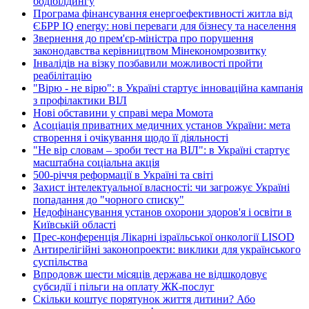
бодібілдингу
Програма фінансування енергоефективності житла від
ЄБРР IQ energy: нові переваги для бізнесу та населення
Звернення до прем'єр-міністра про порушення
законодавства керівництвом Мінекономрозвитку
Інвалідів на візку позбавили можливості пройти
реабілітацію
"Вірю - не вірю": в Україні стартує інноваційна кампанія
з профілактики ВІЛ
Нові обставини у справі мера Момота
Асоціація приватних медичних установ України: мета
створення і очікування щодо її діяльності
"Не вір словам – зроби тест на ВІЛ": в Україні стартує
масштабна соціальна акція
500-річчя реформації в Україні та світі
Захист інтелектуальної власності: чи загрожує Україні
попадання до "чорного списку"
Недофінансування установ охорони здоров'я і освіти в
Київській області
Прес-конференція Лікарні ізраїльської онкології LISOD
Антирелігійні законопроекти: виклики для українського
суспільства
Впродовж шести місяців держава не відшкодовує
субсидії і пільги на оплату ЖК-послуг
Скільки коштує порятунок життя дитини? Або