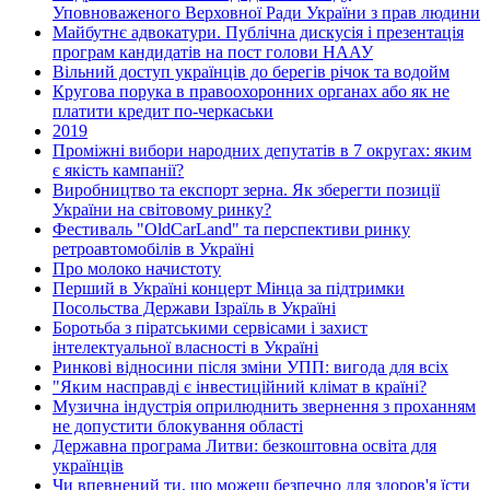
Уповноваженого Верховної Ради України з прав людини
Майбутнє адвокатури. Публічна дискусія і презентація
програм кандидатів на пост голови НААУ
Вільний доступ українців до берегів річок та водойм
Кругова порука в правоохоронних органах або як не
платити кредит по-черкаськи
2019
Проміжні вибори народних депутатів в 7 округах: яким
є якість кампанії?
Виробництво та експорт зерна. Як зберегти позиції
України на світовому ринку?
Фестиваль "OldCarLand" та перспективи ринку
ретроавтомобілів в Україні
Про молоко начистоту
Перший в Україні концерт Мінца за підтримки
Посольства Держави Ізраїль в Україні
Боротьба з піратськими сервісами і захист
інтелектуальної власності в Україні
Ринкові відносини після зміни УПП: вигода для всіх
"Яким насправді є інвестиційний клімат в країні?
Музична індустрія оприлюднить звернення з проханням
не допустити блокування області
Державна програма Литви: безкоштовна освіта для
українців
Чи впевнений ти, що можеш безпечно для здоров'я їсти