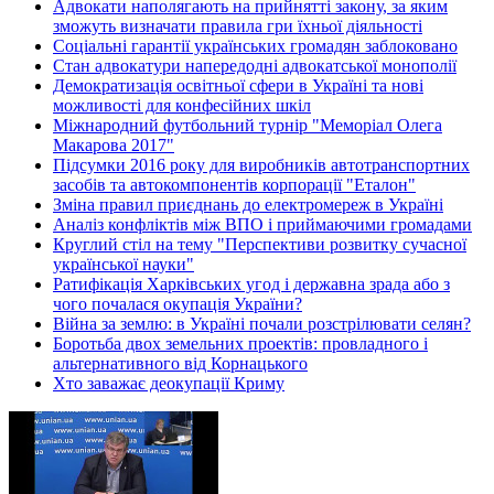
Адвокати наполягають на прийнятті закону, за яким
зможуть визначати правила гри їхньої діяльності
Соціальні гарантії українських громадян заблоковано
Стан адвокатури напередодні адвокатської монополії
Демократизація освітньої сфери в Україні та нові
можливості для конфесійних шкіл
Міжнародний футбольний турнір "Меморіал Олега
Макарова 2017"
Підсумки 2016 року для виробників автотранспортних
засобів та автокомпонентів корпорації "Еталон"
Зміна правил приєднань до електромереж в Україні
Аналіз конфліктів між ВПО і приймаючими громадами
Круглий стіл на тему "Перспективи розвитку сучасної
української науки"
Ратифікація Харківських угод і державна зрада або з
чого почалася окупація України?
Війна за землю: в Україні почали розстрілювати селян?
Боротьба двох земельних проектів: провладного і
альтернативного від Корнацького
Хто заважає деокупації Криму