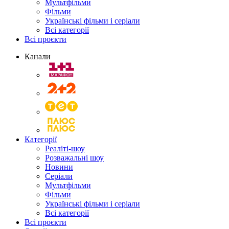
Мультфільми
Фільми
Українські фільми і серіали
Всі категорії
Всі проєкти
Канали
Категорії
Реаліті-шоу
Розважальні шоу
Новини
Серіали
Мультфільми
Фільми
Українські фільми і серіали
Всі категорії
Всі проєкти