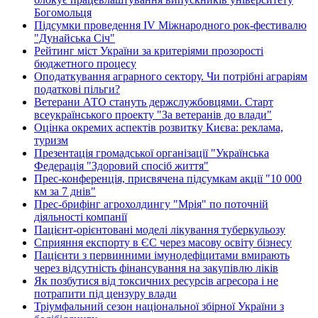
Богомольця
Підсумки проведення IV Міжнародного рок-фестивалю
"Дунайська Січ"
Рейтинг міст України за критеріями прозорості
бюджетного процесу
Оподаткування аграрного сектору. Чи потрібні аграріям
податкові пільги?
Ветерани АТО стануть держслужбовцями. Старт
всеукраїнського проекту "За ветеранів до влади"
Оцінка окремих аспектів розвитку Києва: реклама,
туризм
Презентація громадської організації "Українська
Федерація "Здоровий спосіб життя"
Прес-конференція, присвячена підсумкам акції "10 000
км за 7 днів"
Прес-брифінг агрохолдингу "Мрія" по поточній
діяльності компанії
Пацієнт-орієнтовані моделі лікування туберкульозу
Сприяння експорту в ЄС через масову освіту бізнесу
Пацієнти з первинними імунодефіцитами вмирають
через відсутність фінансування на закупівлю ліків
Як позбутися від токсичних ресурсів агресора і не
потрапити під цензуру влади
Тріумфальний сезон національної збірної України з