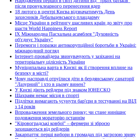
Народження першої в світі дитини від "трьох батьків"
після пронуклеарного перенесення ядер
18 лютого в центрі Києва відзначатимуть День
захисників Дебальцевського плацдарму
Місце України в рейтингу щасливих країн до звіту про
щастя World Happiness Report
ІХ Міжнародна Пасхальна асамблея "Духовність
об'єднує Україну"
Перемоги і поразки антикорупційної боротьби в Україні:
міжнародний погляд
Інтернет-провайдера звинувачують у зазіханні на
територіальну цілісність України
Муніципальна варта в Києві: як її створення вплине на
безпеку в місті?
Чому насправді отруїлися діти в бердянському санаторії
"Лазурний" і хто в цьому винен?
У Києві діють рейдери під знаком ЮНЕСКО
Шахраям немає місця в спорті
Підлітки вимагають усунути бар'єри в тестуванні на ВІЛ
з 14 років
Впровадження земельного ринку: чи стане нинішнє
подовження мораторію останнім
"Кіровоградські ковбої" – фермери зі зброєю
захищаються від рейдерів
Закарпаття: перші вибори в громадах під загрозою зриву