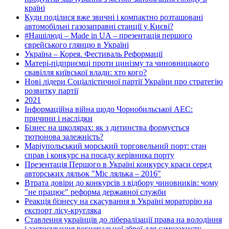
країні
Куди поділися вже звичні і компактно розташовані
автомобільні газозаправні станції у Києві?
#Нашілюді – Made in UA – презентація першого
єврейського глянцю в Україні
Україна – Корея. Фестиваль Реформації
Матері-підприємці проти цинізму та чиновницького
свавілля київської влади: хто кого?
Нові лідери Соціалістичної партії України про стратегію
розвитку партії
2021
Інформаційна війна щодо Чорнобильської АЕС:
причини і наслідки
Бізнес на школярах: як з дитинства формується
тютюнова залежність?
Маріупольський морський торговельний порт: стан
справ і конкурс на посаду керівника порту
Презентація Першого в Україні конкурсу краси серед
авторських ляльок "Міс лялька – 2016"
Втрата довіри до конкурсів з відбору чиновників: чому
"не працює" реформа державної служби
Реакція бізнесу на скасування в Україні мораторію на
експорт лісу-кругляка
Ставлення українців до лібералізації права на володіння
і застосування вогнепальної зброї для самозахисту