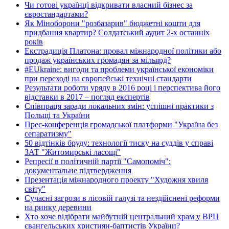
Чи готові українці відкривати власний бізнес за
євростандартами?
Як Міноборони "розбазарив" бюджетні кошти для
придбання квартир? Солдатський аудит 2-х останніх
років
Екстрадиція Платона: провал міжнародної політики або
продаж українських громадян за мільярд?
#EUkraine: вигоди та проблеми української економіки
при переході на європейські технічні стандарти
Результати роботи уряду в 2016 році і перспектива його
відставки в 2017 – погляд експертів
Співпраця заради локальних змін: успішні практики з
Польщі та України
Прес-конференція громадської платформи "Україна без
сепаратизму"
50 відтінків бруду: технології тиску на суддів у справі
ЗАТ "Житомирські ласощі"
Репресії в політичній партії "Самопоміч":
документальне підтвердження
Презентація міжнародного проекту "Художня хвиля
світу"
Сучасні загрози в лісовій галузі та нездійснені реформи
на ринку деревини
Хто хоче відібрати майбутній центральний храм у ВРЦ
євангельських християн-баптистів України?