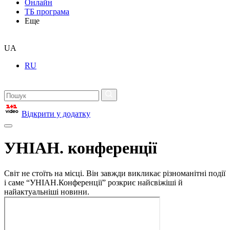
Онлайн
ТБ програма
Еще
UA
RU
Відкрити у додатку
УНІАН. конференції
Світ не стоїть на місці. Він завжди викликає різноманітні події
і саме “УНІАН.Конференції” розкриє найсвіжіші й
найактуальніші новини.