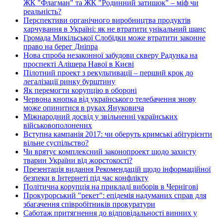
ЖК "Флагман" та ЖК "Родинний затишок" – міф чи
реальність?
Перспективи органічного виробництва продуктів
харчування в Україні: як не втратити унікальний шанс
Громада Микільської Слобідки може втратити законне
право на берег Дніпра
Нова спроба незаконної забудови скверу Радунка на
проспекті Алішера Навої в Києві
Пілотний проект з рекультивації – перший крок до
легалізації ринку бурштину
Як перемогти корупцію в обороні
Червона кнопка від українського телебачення знову
може опинитися в руках Януковича
Міжнародний досвід у звільненні українських
військовополонених
Вступна кампанія 2017: чи оберуть кримські абітурієнти
вільне суспільство?
Чи врятує комплексний законопроект щодо захисту
тварин України від жорстокості?
Презентація видання Рекомендацій щодо інформаційної
безпеки в Інтернеті під час конфлікту
Політична корупція на прикладі виборів в Чернігові
Прокурорський "рекет": епідемія надуманих справ для
збагачення співробітників прокуратури
Саботаж притягнення до відповідальності винних у