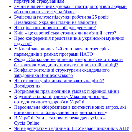
порятунок страхуванням!
Зміни в ліцензійних умовах – протидія торгівлі людьми
або посилення тиску на бізнес
Будівельна галузь: підсумки роботи за 25 років
Незалежної України і плани на майбутнє
Яка ціна тютюнового лобі для держави?
Київ – це європейська столиця чи кам'яний гетто?
Прес-конференція представників української музичної
індустрії
У Києві завершився 1-й етап навчань тренерів-
парамедиків в рамках програми НАТО
Фонд "Соціальне медичне партнерство": як отримати
безкоштовну медичну послугу в приватній клініці?
Конфлікт жителів зі структурами скандального
забудовника Войцеховського
Як сигарети у вітринах впливають на дітей?
Дослідження
Дотримання прав людини в умовах гібридної війни
Круглий стіл на підтримку Міжнародного дня
ортодонтичного здоров'я в Україні
Персональна кібербезпека в контексті нових загроз, які
виникли на тлі блокування інтернет-контенту
В Україні з'явилася нова мережа для сусідів –
Сусід.Online
Чи не депутатами єдиними: ГПУ карає чиновників АПУ