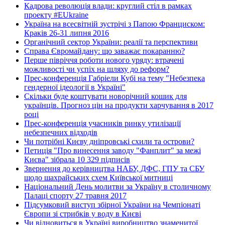
Кадрова революція влади: круглий стіл в рамках
проекту #EUkraine
Україна на всесвітній зустрічі з Папою Франциском:
Краків 26-31 липня 2016
Органічний сектор України: реалії та перспективи
Справа Євромайдану: що заважає покаранню?
Перше півріччя роботи нового уряду: втрачені
можливості чи успіх на шляху до реформ?
Прес-конференція Габріели Кубі на тему "Небезпека
гендерної ідеології в Україні"
Скільки буде коштувати новорічний кошик для
українців. Прогноз цін на продукти харчування в 2017
році
Прес-конференція учасників ринку утилізації
небезпечних відходів
Чи потрібні Києву дніпровські схили та острови?
Петиція "Про винесення заводу "Фанплит" за межі
Києва" зібрала 10 329 підписів
Звернення до керівництва НАБУ, ДФС, ГПУ та СБУ
щодо шахрайських схем Київської митниці
Національний День молитви за Україну в столичному
Палаці спорту 27 травня 2017
Підсумковий виступ збірної України на Чемпіонаті
Європи зі стрибків у воду в Києві
Чи відновиться в Україні виробництво знаменитої