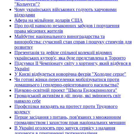
"Кольчуги"?
Чому українських військових годують харчовими
відходами
Афера на мільйони доларів США
Про події навколо незаконних забудов і порушення
права місцевих жителів
Майбутнє національного виноградарства та
виноробства: сучасний стан справ і пошуку стимулів для
розвитку
Презентація та дефіле спільної колекції відомих
українських кутюр'є, яка буде представлена в Торонто
Підсумки ІІ Чемпіонату світу з хортингу, який відбувся в
Україні
У Києві відбудеться новорічна феєрія "Холодне серце"
Чи готові жінки-переселенки мобілізуватися проти
домашнього і гендерно-орієнтованого насильства?
Науково-освітній проект "Школа Ендокринолога"
Громадський активізм в дії: люди, які змінюють світ
навколо себе
Профспілки виходять на протест проти Трудового
кодексу
Перше засідання з питань, пов'язаних з множинним
громадянством і захистом прав національних меншин
В Україні оголосять про запуск сервісу з надання
допомоги в припиненні тютюнопаління