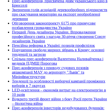
Прес-конференція, присвячена дням українського кіно в
Брюсселі
Звернення голів асоціацій деревообробних підприємств
про скасування мораторію на експорт необробленої
деревини
Обговорення законопроекту 6175 про примусове
позбавлення громадянства України
Перший День дизайнера України. Впровадження
професійного свята з нагоди 30-річчя створення Союзу
дизайнерів України
Пенсійна реформа в Україні: позиція профспілок
Порушення свободи мирних зібрань в Криму: основні
тенденції та загрози
Спільна прес-конференція Валентина Наливайченка і
медиків ПДМШ Пирогова
Прес-конференція з приводу судових позовів
авіакомпанії МАУ до аеропорту "Львів" та
Мінінфраструктури
Тенденції та особливості виборчої кампанії проміжних
виборів в 7 округах
LED-освітлення – економія витрат на електроенергію в
10 разів
Відкрито третій фронт війни з боку Росії проти України
– біологічна війна
Прес-конференція інвесторів недобудованих будинків: