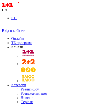
UA
RU
Вхід в кабінет
Онлайн
ТБ програма
Канали
Категорії
Реаліті-шоу
Розважальні шоу
Новини
Серіали