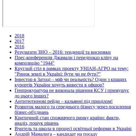
2018
2017
2016
Результати ЗНО – 2016: тенденції та висновки
Прес-конференція Джамали і передпоказ кліпу на
композицію "1944"
Круглий стіл в рамках проекту УНІАН-АГРО на тему:
"Ринок землі в Україні: бути чи не бути?"
Інвестор в Затоці – міф чи реальність? Один з кращих
курортів України хочуть вивести в офшор?
Генпрокуратура не виконала рішення КСУ і примушує
до цього інших?
Антитютюнові рейди – кальянні під прицілом!
Розвиток малого та середнього бізнесу через посилення
бізнес-об'єднань
Критичний стан споживчого ринку країни: факти,
аналіз, пошук рішень
Вчитель та школа в процесі освітньої реформи в Україні
Андрій Мамалига – кандидат на посаду