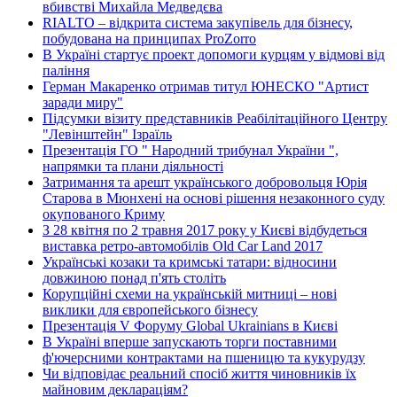
вбивстві Михайла Медведєва
RIALTO – відкрита система закупівель для бізнесу,
побудована на принципах ProZorro
В Україні стартує проект допомоги курцям у відмові від
паління
Герман Макаренко отримав титул ЮНЕСКО "Артист
заради миру"
Підсумки візиту представників Реабілітаційного Центру
"Левінштейн" Ізраїль
Презентація ГО " Народний трибунал України ",
напрямки та плани діяльності
Затримання та арешт українського добровольця Юрія
Старова в Мюнхені на основі рішення незаконного суду
окупованого Криму
З 28 квітня по 2 травня 2017 року у Києві відбудеться
виставка ретро-автомобілів Old Car Land 2017
Українські козаки та кримські татари: відносини
довжиною понад п'ять століть
Корупційні схеми на українській митниці – нові
виклики для європейського бізнесу
Презентація V Форуму Global Ukrainians в Києві
В Україні вперше запускають торги поставними
ф'ючерсними контрактами на пшеницю та кукурудзу
Чи відповідає реальний спосіб життя чиновників їх
майновим деклараціям?