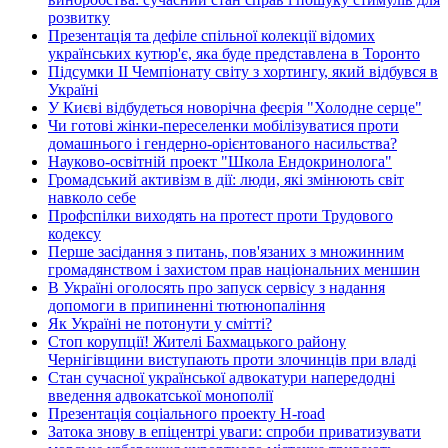
розвитку
Презентація та дефіле спільної колекції відомих
українських кутюр'є, яка буде представлена в Торонто
Підсумки ІІ Чемпіонату світу з хортингу, який відбувся в
Україні
У Києві відбудеться новорічна феєрія "Холодне серце"
Чи готові жінки-переселенки мобілізуватися проти
домашнього і гендерно-орієнтованого насильства?
Науково-освітній проект "Школа Ендокринолога"
Громадський активізм в дії: люди, які змінюють світ
навколо себе
Профспілки виходять на протест проти Трудового
кодексу
Перше засідання з питань, пов'язаних з множинним
громадянством і захистом прав національних меншин
В Україні оголосять про запуск сервісу з надання
допомоги в припиненні тютюнопаління
Як Україні не потонути у смітті?
Стоп корупції! Жителі Бахмацького району
Чернігівщини виступають проти злочинців при владі
Стан сучасної української адвокатури напередодні
введення адвокатської монополії
Презентація соціального проекту H-road
Затока знову в епіцентрі уваги: спроби приватизувати