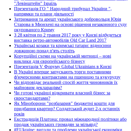
"Левінштейн" Ізраїль
Презентація ГО " Народний трибунал України ",
напрямки та плани діяльності
Затримання та арешт українського добровольця Юрія
Старова в Мюнхені на основі рішення незаконного суду
окупованого Криму
З 28 квітня по 2 травня 2017 року у Києві відбудеться
виставка ретро-автомобілів Old Car Land 2017
Українські козаки та кримські татари: відносини
довжиною понад п'ять століть
Корупційні схеми на українській митниці – нові
виклики для європейського бізнесу
Презентація V Форуму Global Ukrainians в Києві
В Україні вперше запускають торги поставними
ф'ючерсними контрактами на пшеницю та кукурудзу
Чи відповідає реальний спосіб життя чиновників їх
майновим деклараціям?
Чи готові українці відкривати власний бізнес за
євростандартами?
Як Міноборони "розбазарив" бюджетні кошти для
придбання квартир? Солдатський аудит 2-х останніх
років
Екстрадиція Платона: провал міжнародної політики або
продаж українських громадян за мільярд?
#EUkraine: вигоди та проблеми української економіки