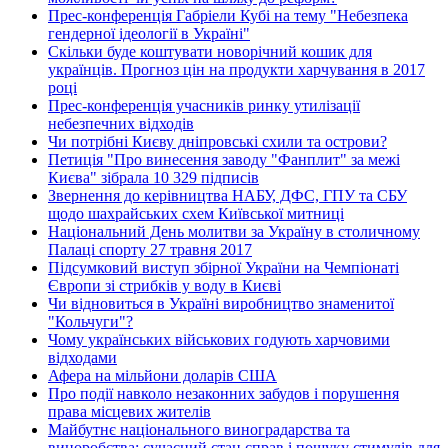
Прес-конференція Габріели Кубі на тему "Небезпека
гендерної ідеології в Україні"
Скільки буде коштувати новорічний кошик для
українців. Прогноз цін на продукти харчування в 2017
році
Прес-конференція учасників ринку утилізації
небезпечних відходів
Чи потрібні Києву дніпровські схили та острови?
Петиція "Про винесення заводу "Фанплит" за межі
Києва" зібрала 10 329 підписів
Звернення до керівництва НАБУ, ДФС, ГПУ та СБУ
щодо шахрайських схем Київської митниці
Національний День молитви за Україну в столичному
Палаці спорту 27 травня 2017
Підсумковий виступ збірної України на Чемпіонаті
Європи зі стрибків у воду в Києві
Чи відновиться в Україні виробництво знаменитої
"Кольчуги"?
Чому українських військових годують харчовими
відходами
Афера на мільйони доларів США
Про події навколо незаконних забудов і порушення
права місцевих жителів
Майбутнє національного виноградарства та
виноробства: сучасний стан справ і пошуку стимулів для