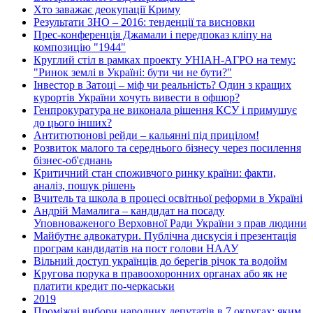
Хто заважає деокупації Криму
Результати ЗНО – 2016: тенденції та висновки
Прес-конференція Джамали і передпоказ кліпу на
композицію "1944"
Круглий стіл в рамках проекту УНІАН-АГРО на тему:
"Ринок землі в Україні: бути чи не бути?"
Інвестор в Затоці – міф чи реальність? Один з кращих
курортів України хочуть вивести в офшор?
Генпрокуратура не виконала рішення КСУ і примушує
до цього інших?
Антитютюнові рейди – кальянні під прицілом!
Розвиток малого та середнього бізнесу через посилення
бізнес-об'єднань
Критичний стан споживчого ринку країни: факти,
аналіз, пошук рішень
Вчитель та школа в процесі освітньої реформи в Україні
Андрій Мамалига – кандидат на посаду
Уповноваженого Верховної Ради України з прав людини
Майбутнє адвокатури. Публічна дискусія і презентація
програм кандидатів на пост голови НААУ
Вільний доступ українців до берегів річок та водойм
Кругова порука в правоохоронних органах або як не
платити кредит по-черкаськи
2019
Проміжні вибори народних депутатів в 7 округах: яким