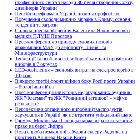
професійного свята з нагоди 30-річчя створення Союзу
дизайнерів України
Пенсійна реформа в Україні: позиція профспілок
Порушення свободи мирних зібрань в Криму: основні
тенденції та загрози
Спільна прес-конференція Валентина Наливайченка і
медиків ПДМШ Пирогова
Прес-конференція з приводу судових позовів
авіакомпанії МАУ до аеропорту "Львів" та
Мінінфраструктури
Тенденції та особливості виборчої кампанії проміжних
виборів в 7 округах
LED-освітлення – економія витрат на електроенергію в
10 разів
Відкрито третій фронт війни з боку Росії проти України
– біологічна війна
Прес-конференція інвесторів недобудованих будинків:
ЖК "Флагман" та ЖК "Родинний затишок" – міф чи
реальність?
Перспективи органічного виробництва продуктів
харчування в Україні: як не втратити унікальний шанс
Громада Микільської Слобідки може втратити законне
право на берег Дніпра
Нова спроба незаконної забудови скверу Радунка на
проспекті Алішера Навої в Києві