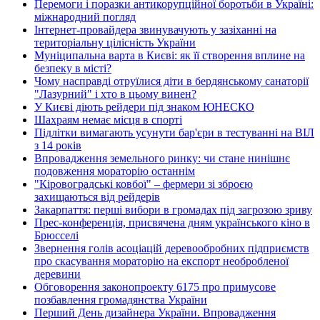
Перемоги і поразки антикорупційної боротьби в Україні:
міжнародний погляд
Інтернет-провайдера звинувачують у зазіханні на
територіальну цілісність України
Муніципальна варта в Києві: як її створення вплине на
безпеку в місті?
Чому насправді отруїлися діти в бердянському санаторії
"Лазурний" і хто в цьому винен?
У Києві діють рейдери під знаком ЮНЕСКО
Шахраям немає місця в спорті
Підлітки вимагають усунути бар'єри в тестуванні на ВІЛ
з 14 років
Впровадження земельного ринку: чи стане нинішнє
подовження мораторію останнім
"Кіровоградські ковбої" – фермери зі зброєю
захищаються від рейдерів
Закарпаття: перші вибори в громадах під загрозою зриву
Прес-конференція, присвячена дням українського кіно в
Брюсселі
Звернення голів асоціацій деревообробних підприємств
про скасування мораторію на експорт необробленої
деревини
Обговорення законопроекту 6175 про примусове
позбавлення громадянства України
Перший День дизайнера України. Впровадження