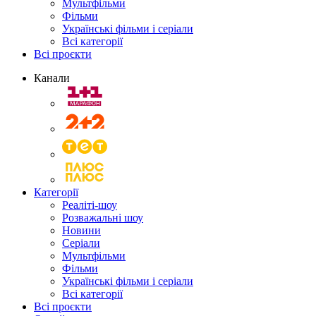
Мультфільми
Фільми
Українські фільми і серіали
Всі категорії
Всі проєкти
Канали
Категорії
Реаліті-шоу
Розважальні шоу
Новини
Серіали
Мультфільми
Фільми
Українські фільми і серіали
Всі категорії
Всі проєкти