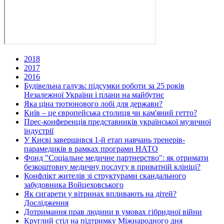
2018
2017
2016
Будівельна галузь: підсумки роботи за 25 років
Незалежної України і плани на майбутнє
Яка ціна тютюнового лобі для держави?
Київ – це європейська столиця чи кам'яний гетто?
Прес-конференція представників української музичної
індустрії
У Києві завершився 1-й етап навчань тренерів-
парамедиків в рамках програми НАТО
Фонд "Соціальне медичне партнерство": як отримати
безкоштовну медичну послугу в приватній клініці?
Конфлікт жителів зі структурами скандального
забудовника Войцеховського
Як сигарети у вітринах впливають на дітей?
Дослідження
Дотримання прав людини в умовах гібридної війни
Круглий стіл на підтримку Міжнародного дня