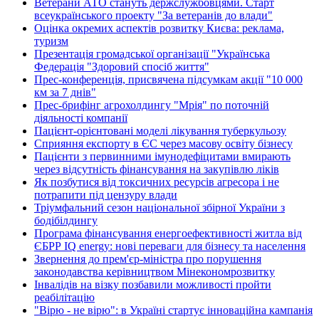
Ветерани АТО стануть держслужбовцями. Старт
всеукраїнського проекту "За ветеранів до влади"
Оцінка окремих аспектів розвитку Києва: реклама,
туризм
Презентація громадської організації "Українська
Федерація "Здоровий спосіб життя"
Прес-конференція, присвячена підсумкам акції "10 000
км за 7 днів"
Прес-брифінг агрохолдингу "Мрія" по поточній
діяльності компанії
Пацієнт-орієнтовані моделі лікування туберкульозу
Сприяння експорту в ЄС через масову освіту бізнесу
Пацієнти з первинними імунодефіцитами вмирають
через відсутність фінансування на закупівлю ліків
Як позбутися від токсичних ресурсів агресора і не
потрапити під цензуру влади
Тріумфальний сезон національної збірної України з
бодібілдингу
Програма фінансування енергоефективності житла від
ЄБРР IQ energy: нові переваги для бізнесу та населення
Звернення до прем'єр-міністра про порушення
законодавства керівництвом Мінекономрозвитку
Інвалідів на візку позбавили можливості пройти
реабілітацію
"Вірю - не вірю": в Україні стартує інноваційна кампанія