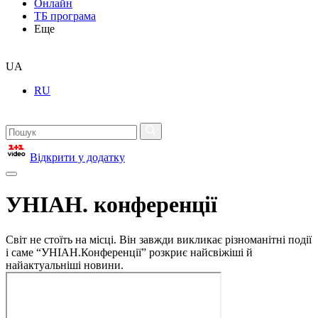
Онлайн
ТБ програма
Еще
UA
RU
Відкрити у додатку
УНІАН. конференції
Світ не стоїть на місці. Він завжди викликає різноманітні події
і саме “УНІАН.Конференції” розкриє найсвіжіші й
найактуальніші новини.