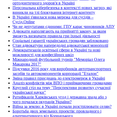
ортодонтичного здоров'я в Україні
Персональна кібербезпека в контексті нових загроз, які
виникли на тлі блокування інтернет-контенту
В Україні з'явилася нова мережа для сусідів –
Сусід.Online
Чи не депутатами єдиними: ГПУ карає чиновників АПУ
Адвокати наполягають на прийнятті закону, за яким
зможуть визначати правила гри їхньої діяльності
Соціальні гарантії українських громадян заблоковано
Стан адвокатури напередодні адвокатської монополії
Демократизація освітньої сфери в Україні та нові
можливості для конфесійних шкіл
Міжнародний футбольний турнір "Меморіал Олега
Макарова 2017"
Підсумки 2016 року для виробників автотранспортних
засобів та автокомпонентів корпорації "Еталон"
Зміна правил приєднань до електромереж в Україні
Аналіз конфліктів між ВПО і приймаючими громадами
Круглий стіл на тему "Перспективи розвитку сучасної
української науки"
Ратифікація Харківських угод і державна зрада або з
чого почалася окупація України?
Війна за землю: в Україні почали розстрілювати селян?
Боротьба двох земельних проектів: провладного і
альтернативного від Корнацького