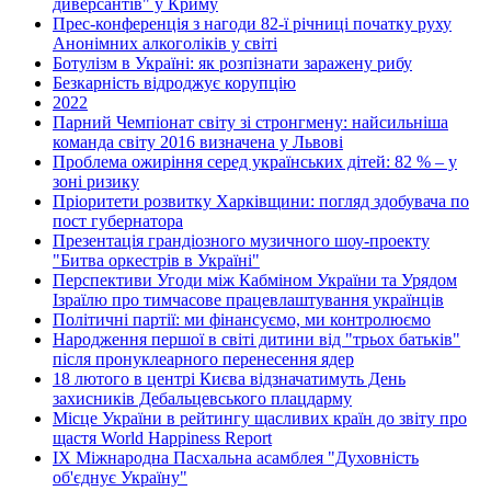
диверсантів" у Криму
Прес-конференція з нагоди 82-ї річниці початку руху
Анонімних алкоголіків у світі
Ботулізм в Україні: як розпізнати заражену рибу
Безкарність відроджує корупцію
2022
Парний Чемпіонат світу зі стронгмену: найсильніша
команда світу 2016 визначена у Львові
Проблема ожиріння серед українських дітей: 82 % – у
зоні ризику
Пріоритети розвитку Харківщини: погляд здобувача по
пост губернатора
Презентація грандіозного музичного шоу-проекту
"Битва оркестрів в Україні"
Перспективи Угоди між Кабміном України та Урядом
Ізраїлю про тимчасове працевлаштування українців
Політичні партії: ми фінансуємо, ми контролюємо
Народження першої в світі дитини від "трьох батьків"
після пронуклеарного перенесення ядер
18 лютого в центрі Києва відзначатимуть День
захисників Дебальцевського плацдарму
Місце України в рейтингу щасливих країн до звіту про
щастя World Happiness Report
ІХ Міжнародна Пасхальна асамблея "Духовність
об'єднує Україну"