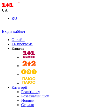
UA
RU
Вхід в кабінет
Онлайн
ТБ програма
Канали
Категорії
Реаліті-шоу
Розважальні шоу
Новини
Серіали