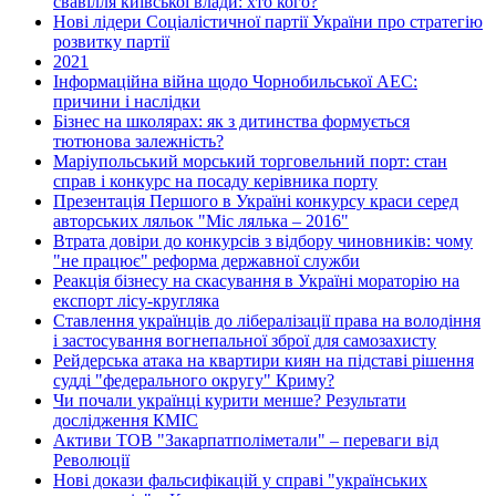
свавілля київської влади: хто кого?
Нові лідери Соціалістичної партії України про стратегію
розвитку партії
2021
Інформаційна війна щодо Чорнобильської АЕС:
причини і наслідки
Бізнес на школярах: як з дитинства формується
тютюнова залежність?
Маріупольський морський торговельний порт: стан
справ і конкурс на посаду керівника порту
Презентація Першого в Україні конкурсу краси серед
авторських ляльок "Міс лялька – 2016"
Втрата довіри до конкурсів з відбору чиновників: чому
"не працює" реформа державної служби
Реакція бізнесу на скасування в Україні мораторію на
експорт лісу-кругляка
Ставлення українців до лібералізації права на володіння
і застосування вогнепальної зброї для самозахисту
Рейдерська атака на квартири киян на підставі рішення
судді "федерального округу" Криму?
Чи почали українці курити менше? Результати
дослідження КМІС
Активи ТОВ "Закарпатполіметали" – переваги від
Революції
Нові докази фальсифікацій у справі "українських