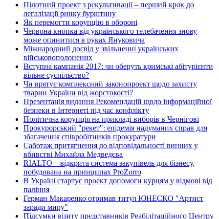
Пілотний проект з рекультивації – перший крок до
легалізації ринку бурштину
Як перемогти корупцію в обороні
Червона кнопка від українського телебачення знову
може опинитися в руках Януковича
Міжнародний досвід у звільненні українських
військовополонених
Вступна кампанія 2017: чи оберуть кримські абітурієнти
вільне суспільство?
Чи врятує комплексний законопроект щодо захисту
тварин України від жорстокості?
Презентація видання Рекомендацій щодо інформаційної
безпеки в Інтернеті під час конфлікту
Політична корупція на прикладі виборів в Чернігові
Прокурорський "рекет": епідемія надуманих справ для
збагачення співробітників прокуратури
Саботаж притягнення до відповідальності винних у
вбивстві Михайла Медведєва
RIALTO – відкрита система закупівель для бізнесу,
побудована на принципах ProZorro
В Україні стартує проект допомоги курцям у відмові від
паління
Герман Макаренко отримав титул ЮНЕСКО "Артист
заради миру"
Підсумки візиту представників Реабілітаційного Центру