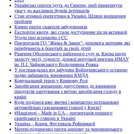
Українські сироти їдуть до Європи, щоб привернути
увагу до жахливих буднів інтернатів
Стан атомної енергетики в Україні. Шляхи вирішення
проблем
Кияни проти свавілля забудовників
Експортні квоти, які стали доступними після активації
Угоди про асоціацію з ЄС
Презентація ГО "Жінка & Закон": допомога матерям, які
перебувають в боротьбі за своїх дітей
Рішення Оболонського районного суду м. Києва щодо
захисту честі, гідності, ділової репутації ректора НМАУ
ім. П.І. Чайковського Володимира Рожка
У постраждалих від забудови Войцеховського останню
надію забирають чиновники КМДА
Комунальний терор у Кривому Розі
Запобігання знищенню допустимих до вживання
продуктів харчування з метою запобігання голоду в
країні
Куди поділися вже звичні і компактно розташовані
автомобільні газозаправні станції у Києві?
#Нашілюді – Made in UA – презентація першого
єврейського глянцю в Україні
Україна – Корея. Фестиваль Реформації
Матері-підприємці проти цинізму та чиновницького