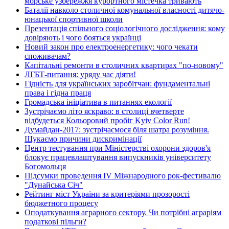
морське узбережжя курортного містечка тривають
Баталії навколо столичної комунальної власності дитячо-
юнацької спортивної школи
Презентація спільного соціологічного дослідження: кому
довіряють і чого бояться українці
Новий закон про електроенергетику: чого чекати
споживачам?
Капітальні ремонти в столичних квартирах "по-новому"
ЛГБТ-питання: уряду час діяти!
Гідність для українських заробітчан: фундаментальні
права і гідна праця
Громадська ініціатива в питаннях екології
Зустрічаємо літо яскраво: в столиці вчетверте
відбудеться Кольоровий пробіг Kyiv Color Run!
Думайдан-2017: зустрічаємося біля шатра розуміння.
Шукаємо причини дискримінації
Центр тестування при Міністерстві охорони здоров'я
блокує працевлаштування випускників університету
Богомольця
Підсумки проведення IV Міжнародного рок-фестивалю
"Дунайська Січ"
Рейтинг міст України за критеріями прозорості
бюджетного процесу
Оподаткування аграрного сектору. Чи потрібні аграріям
податкові пільги?