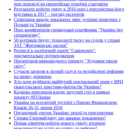
при переході на європейські технічні стандарти
Результати роботи уряду в 2016 році і перспектива його
відставки в 2017 – погляд експертів
Співпраця заради локальних змін: успішні практики з
Польщі та України
Прес-конференція громадської платформи "Україна без
сепаратизму"
50 відтінків бруду: технології тиску на суддів у справі
ЗАТ "Житомирські ласощі"
Репресії в політичній партії "Самопоміч":
документальне підтвердження
Презентація міжнародного проекту "Художня хвиля
світу"
Сучасні загрози в лісовій галузі та нездійснені реформи
на ринку деревини
Хто хоче відібрати майбутній центральний храм у ВРЦ
євангельських християн-баптистів України?
Кадрова революція влади: круглий стіл в рамках
проекту #EUkraine
Україна на всесвітній зустрічі з Папою Франциском:
Краків 26-31 липня 2016
Органічний сектор України: реалії та перспективи
Справа Євромайдану: що заважає покаранню?
Перше півріччя роботи нового уряду: втрачені
можливості чи успіх на шляху до реформ?