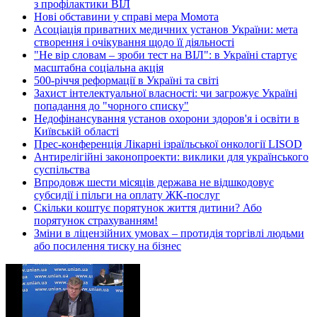
з профілактики ВІЛ
Нові обставини у справі мера Момота
Асоціація приватних медичних установ України: мета
створення і очікування щодо її діяльності
"Не вір словам – зроби тест на ВІЛ": в Україні стартує
масштабна соціальна акція
500-річчя реформації в Україні та світі
Захист інтелектуальної власності: чи загрожує Україні
попадання до "чорного списку"
Недофінансування установ охорони здоров'я і освіти в
Київській області
Прес-конференція Лікарні ізраїльської онкології LISOD
Антирелігійні законопроекти: виклики для українського
суспільства
Впродовж шести місяців держава не відшкодовує
субсидії і пільги на оплату ЖК-послуг
Скільки коштує порятунок життя дитини? Або
порятунок страхуванням!
Зміни в ліцензійних умовах – протидія торгівлі людьми
або посилення тиску на бізнес