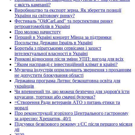
є якість кампанії?
Виробництво та експорт зерна. Як зберегти позиції
України на світовому ринку?
Фестиваль "OldCarLand" та перспективи ринку
ретроавтомобілів в Україні
Про молоко начистоту
Перший в Україні концерт Мінца за підтримки
Посольства Держави Ізраїль в Україні
Боротьба з піратськими сервісами і захист
інтелектуальної власності в Україні
Ринкові відносини після зміни УПП: вигода для всіх
"Яким насправді є інвестиційний клімат в країні?
Музична індустрія оприлюднить звернення з проханням
не допустити блокування області
Державна програма Литви: безкоштовна освіта для
українців
Чи впевнений ти, що можеш безпечно для здоров'я їсти
круасани, тортики або смачні булочки?
=Створення Ради ветеранів АТО з питань етики та
моралі
Про реконструкції згорілого Центрального гастроному
за адресою: Хрещатик, 40/1
Підсумки безвізового режиму з ЄС після першого місяця
дії
2020