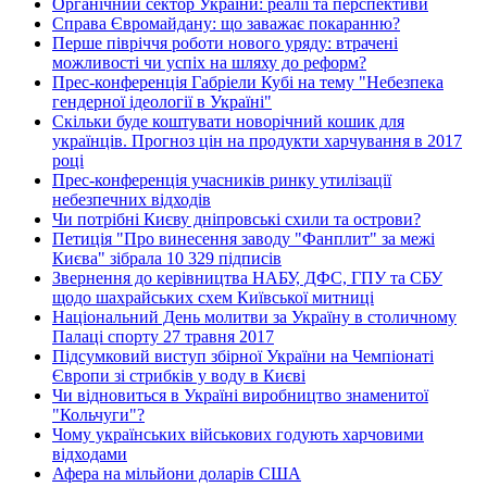
Органічний сектор України: реалії та перспективи
Справа Євромайдану: що заважає покаранню?
Перше півріччя роботи нового уряду: втрачені
можливості чи успіх на шляху до реформ?
Прес-конференція Габріели Кубі на тему "Небезпека
гендерної ідеології в Україні"
Скільки буде коштувати новорічний кошик для
українців. Прогноз цін на продукти харчування в 2017
році
Прес-конференція учасників ринку утилізації
небезпечних відходів
Чи потрібні Києву дніпровські схили та острови?
Петиція "Про винесення заводу "Фанплит" за межі
Києва" зібрала 10 329 підписів
Звернення до керівництва НАБУ, ДФС, ГПУ та СБУ
щодо шахрайських схем Київської митниці
Національний День молитви за Україну в столичному
Палаці спорту 27 травня 2017
Підсумковий виступ збірної України на Чемпіонаті
Європи зі стрибків у воду в Києві
Чи відновиться в Україні виробництво знаменитої
"Кольчуги"?
Чому українських військових годують харчовими
відходами
Афера на мільйони доларів США