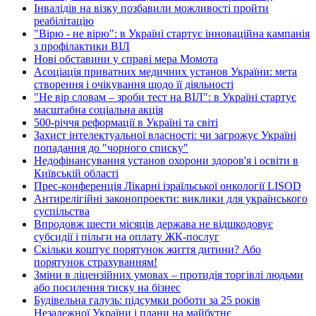
Інвалідів на візку позбавили можливості пройти
реабілітацію
"Вірю - не вірю": в Україні стартує інноваційна кампанія
з профілактики ВІЛ
Нові обставини у справі мера Момота
Асоціація приватних медичних установ України: мета
створення і очікування щодо її діяльності
"Не вір словам – зроби тест на ВІЛ": в Україні стартує
масштабна соціальна акція
500-річчя реформації в Україні та світі
Захист інтелектуальної власності: чи загрожує Україні
попадання до "чорного списку"
Недофінансування установ охорони здоров'я і освіти в
Київській області
Прес-конференція Лікарні ізраїльської онкології LISOD
Антирелігійні законопроекти: виклики для українського
суспільства
Впродовж шести місяців держава не відшкодовує
субсидії і пільги на оплату ЖК-послуг
Скільки коштує порятунок життя дитини? Або
порятунок страхуванням!
Зміни в ліцензійних умовах – протидія торгівлі людьми
або посилення тиску на бізнес
Будівельна галузь: підсумки роботи за 25 років
Незалежної України і плани на майбутнє