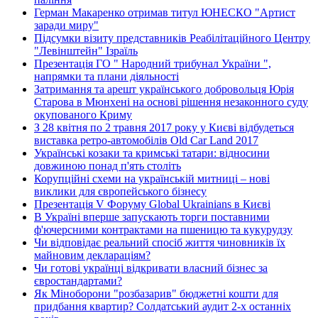
Герман Макаренко отримав титул ЮНЕСКО "Артист
заради миру"
Підсумки візиту представників Реабілітаційного Центру
"Левінштейн" Ізраїль
Презентація ГО " Народний трибунал України ",
напрямки та плани діяльності
Затримання та арешт українського добровольця Юрія
Старова в Мюнхені на основі рішення незаконного суду
окупованого Криму
З 28 квітня по 2 травня 2017 року у Києві відбудеться
виставка ретро-автомобілів Old Car Land 2017
Українські козаки та кримські татари: відносини
довжиною понад п'ять століть
Корупційні схеми на українській митниці – нові
виклики для європейського бізнесу
Презентація V Форуму Global Ukrainians в Києві
В Україні вперше запускають торги поставними
ф'ючерсними контрактами на пшеницю та кукурудзу
Чи відповідає реальний спосіб життя чиновників їх
майновим деклараціям?
Чи готові українці відкривати власний бізнес за
євростандартами?
Як Міноборони "розбазарив" бюджетні кошти для
придбання квартир? Солдатський аудит 2-х останніх