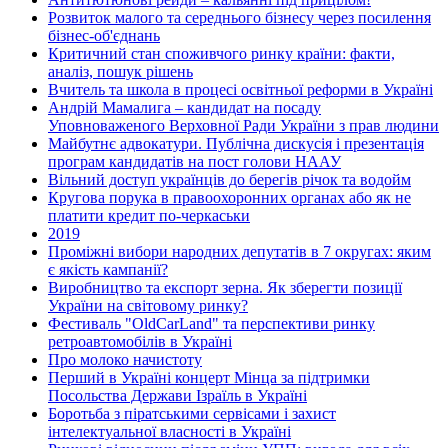
Розвиток малого та середнього бізнесу через посилення
бізнес-об'єднань
Критичний стан споживчого ринку країни: факти,
аналіз, пошук рішень
Вчитель та школа в процесі освітньої реформи в Україні
Андрій Мамалига – кандидат на посаду
Уповноваженого Верховної Ради України з прав людини
Майбутнє адвокатури. Публічна дискусія і презентація
програм кандидатів на пост голови НААУ
Вільний доступ українців до берегів річок та водойм
Кругова порука в правоохоронних органах або як не
платити кредит по-черкаськи
2019
Проміжні вибори народних депутатів в 7 округах: яким
є якість кампанії?
Виробництво та експорт зерна. Як зберегти позиції
України на світовому ринку?
Фестиваль "OldCarLand" та перспективи ринку
ретроавтомобілів в Україні
Про молоко начистоту
Перший в Україні концерт Мінца за підтримки
Посольства Держави Ізраїль в Україні
Боротьба з піратськими сервісами і захист
інтелектуальної власності в Україні