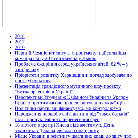
2018
2017
2016
Парний Чемпіонат світу зі стронгмену: найсильніша
команда світу 2016 визначена у Львові
Проблема ожиріння серед українських дітей: 82 % – у
зоні ризику
Пріоритети розвитку Харківщини: погляд здобувача по
пост губернатора
Презентація грандіозного музичного шоу-проекту
"Битва оркестрів в Україні"
Перспективи Угоди між Кабміном України та Урядом
Ізраїлю про тимчасове працевлаштування українців
Політичні партії: ми фінансуємо, ми контролюємо
Народження першої в світі дитини від "трьох батьків"
після пронуклеарного перенесення ядер
18 лютого в центрі Києва відзначатимуть День
захисників Дебальцевського плацдарму
Місце України в рейтингу щасливих країн до звіту про