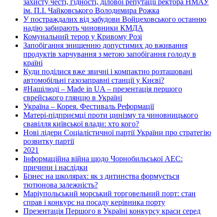
захисту честі, гідності, ділової репутації ректора НМАУ
ім. П.І. Чайковського Володимира Рожка
У постраждалих від забудови Войцеховського останню
надію забирають чиновники КМДА
Комунальний терор у Кривому Розі
Запобігання знищенню допустимих до вживання
продуктів харчування з метою запобігання голоду в
країні
Куди поділися вже звичні і компактно розташовані
автомобільні газозаправні станції у Києві?
#Нашілюді – Made in UA – презентація першого
єврейського глянцю в Україні
Україна – Корея. Фестиваль Реформації
Матері-підприємці проти цинізму та чиновницького
свавілля київської влади: хто кого?
Нові лідери Соціалістичної партії України про стратегію
розвитку партії
2021
Інформаційна війна щодо Чорнобильської АЕС:
причини і наслідки
Бізнес на школярах: як з дитинства формується
тютюнова залежність?
Маріупольський морський торговельний порт: стан
справ і конкурс на посаду керівника порту
Презентація Першого в Україні конкурсу краси серед