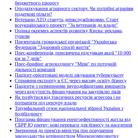
бюджетного процесу
Оподаткування аграрного сектору. Чи потрібні аграріям
податкові пільги?
Ветерани АТО стануть держслужбовцями. Старт
всеукраїнського проекту "За ветеранів до влади"
Оцінка окремих аспектів розвитку Києва: реклама,
туризм
Презентація громадської організації "Українська
Федерація "Здоровий спосіб життя"
Прес-конференція, присвячена підсумкам акції "10 000
км за 7 днів"
Прес-брифінг агрохолдингу "Мрія" по поточній
діяльності компанії
Пацієнт-орієнтовані моделі лікування туберкульозу
Сприяння експорту в ЄС через масову освіту бізнесу
Пацієнти з первинними імунодефіцитами вмирають
через відсутність фінансування на закупівлю ліків
Як позбутися від токсичних ресурсів агресора і не
потрапити під цензуру влади
Тріумфальний сезон національної збірної України з
бодібілдингу
Програма фінансування енергоефективності житла від
ЄБРР IQ energy: нові переваги для бізнесу та населення
Звернення до прем'єр-міністра про порушення
законодавства керівництвом Мінекономрозвитку