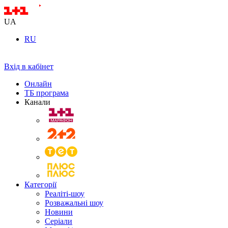
UA
RU
Вхід в кабінет
Онлайн
ТБ програма
Канали
Категорії
Реаліті-шоу
Розважальні шоу
Новини
Серіали