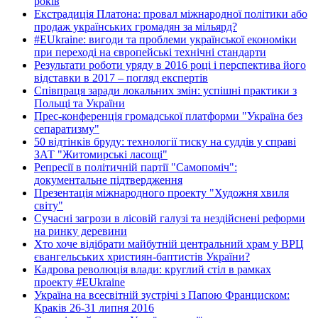
років
Екстрадиція Платона: провал міжнародної політики або
продаж українських громадян за мільярд?
#EUkraine: вигоди та проблеми української економіки
при переході на європейські технічні стандарти
Результати роботи уряду в 2016 році і перспектива його
відставки в 2017 – погляд експертів
Співпраця заради локальних змін: успішні практики з
Польщі та України
Прес-конференція громадської платформи "Україна без
сепаратизму"
50 відтінків бруду: технології тиску на суддів у справі
ЗАТ "Житомирські ласощі"
Репресії в політичній партії "Самопоміч":
документальне підтвердження
Презентація міжнародного проекту "Художня хвиля
світу"
Сучасні загрози в лісовій галузі та нездійснені реформи
на ринку деревини
Хто хоче відібрати майбутній центральний храм у ВРЦ
євангельських християн-баптистів України?
Кадрова революція влади: круглий стіл в рамках
проекту #EUkraine
Україна на всесвітній зустрічі з Папою Франциском:
Краків 26-31 липня 2016