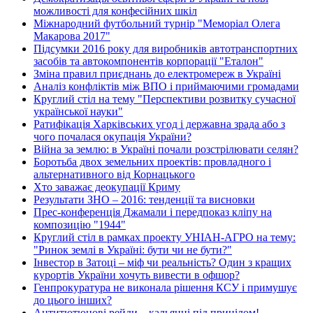
можливості для конфесійних шкіл
Міжнародний футбольний турнір "Меморіал Олега
Макарова 2017"
Підсумки 2016 року для виробників автотранспортних
засобів та автокомпонентів корпорації "Еталон"
Зміна правил приєднань до електромереж в Україні
Аналіз конфліктів між ВПО і приймаючими громадами
Круглий стіл на тему "Перспективи розвитку сучасної
української науки"
Ратифікація Харківських угод і державна зрада або з
чого почалася окупація України?
Війна за землю: в Україні почали розстрілювати селян?
Боротьба двох земельних проектів: провладного і
альтернативного від Корнацького
Хто заважає деокупації Криму
Результати ЗНО – 2016: тенденції та висновки
Прес-конференція Джамали і передпоказ кліпу на
композицію "1944"
Круглий стіл в рамках проекту УНІАН-АГРО на тему:
"Ринок землі в Україні: бути чи не бути?"
Інвестор в Затоці – міф чи реальність? Один з кращих
курортів України хочуть вивести в офшор?
Генпрокуратура не виконала рішення КСУ і примушує
до цього інших?
Антитютюнові рейди – кальянні під прицілом!