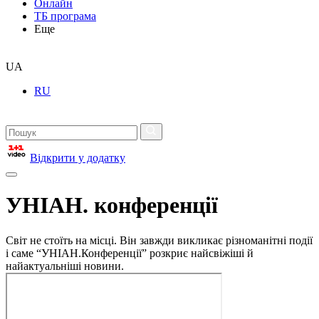
Онлайн
ТБ програма
Еще
UA
RU
Відкрити у додатку
УНІАН. конференції
Світ не стоїть на місці. Він завжди викликає різноманітні події
і саме “УНІАН.Конференції” розкриє найсвіжіші й
найактуальніші новини.