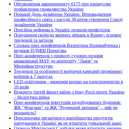
Обговорення законопроекту 6175 про примусове
позбавлення громадянства України
Перший День дизайнера України. Впровадження
професійного свята з нагоди 30-річчя створення Союзу
дизайнерів України
Пенсійна реформа в Україні: позиція профспілок
Порушення свободи мирних зібрань в Криму: основні
тенденції та загрози
Спільна прес-конференція Валентина Наливайченка і
медиків ПДМШ Пирогова
Прес-конференція з приводу судових позовів
авіакомпанії МАУ до аеропорту "Львів" та
Мінінфраструктури
Тенденції та особливості виборчої кампанії проміжних
виборів в 7 округах
LED-освітлення – економія витрат на електроенергію в
10 разів
Відкрито третій фронт війни з боку Росії проти України
– біологічна війна
Прес-конференція інвесторів недобудованих будинків:
ЖК "Флагман" та ЖК "Родинний затишок" – міф чи
реальність?
Перспективи органічного виробництва продуктів
харчування в Україні: як не втратити унікальний шанс
Громада Микільської Слобідки може втратити законне