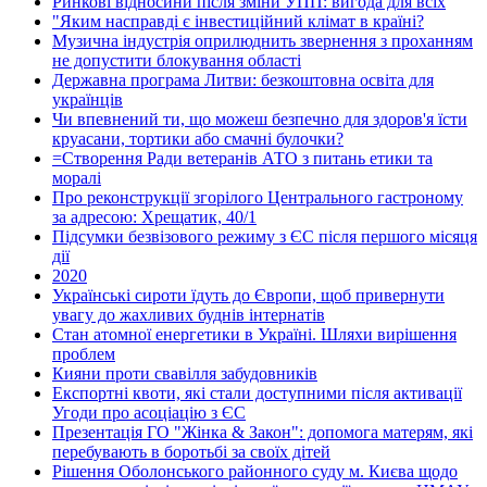
Ринкові відносини після зміни УПП: вигода для всіх
"Яким насправді є інвестиційний клімат в країні?
Музична індустрія оприлюднить звернення з проханням
не допустити блокування області
Державна програма Литви: безкоштовна освіта для
українців
Чи впевнений ти, що можеш безпечно для здоров'я їсти
круасани, тортики або смачні булочки?
=Створення Ради ветеранів АТО з питань етики та
моралі
Про реконструкції згорілого Центрального гастроному
за адресою: Хрещатик, 40/1
Підсумки безвізового режиму з ЄС після першого місяця
дії
2020
Українські сироти їдуть до Європи, щоб привернути
увагу до жахливих буднів інтернатів
Стан атомної енергетики в Україні. Шляхи вирішення
проблем
Кияни проти свавілля забудовників
Експортні квоти, які стали доступними після активації
Угоди про асоціацію з ЄС
Презентація ГО "Жінка & Закон": допомога матерям, які
перебувають в боротьбі за своїх дітей
Рішення Оболонського районного суду м. Києва щодо