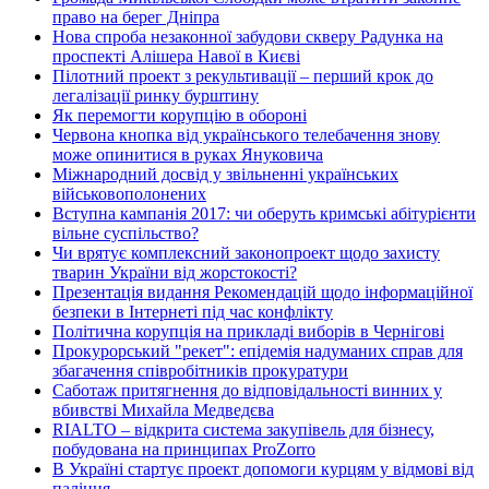
право на берег Дніпра
Нова спроба незаконної забудови скверу Радунка на
проспекті Алішера Навої в Києві
Пілотний проект з рекультивації – перший крок до
легалізації ринку бурштину
Як перемогти корупцію в обороні
Червона кнопка від українського телебачення знову
може опинитися в руках Януковича
Міжнародний досвід у звільненні українських
військовополонених
Вступна кампанія 2017: чи оберуть кримські абітурієнти
вільне суспільство?
Чи врятує комплексний законопроект щодо захисту
тварин України від жорстокості?
Презентація видання Рекомендацій щодо інформаційної
безпеки в Інтернеті під час конфлікту
Політична корупція на прикладі виборів в Чернігові
Прокурорський "рекет": епідемія надуманих справ для
збагачення співробітників прокуратури
Саботаж притягнення до відповідальності винних у
вбивстві Михайла Медведєва
RIALTO – відкрита система закупівель для бізнесу,
побудована на принципах ProZorro
В Україні стартує проект допомоги курцям у відмові від
паління