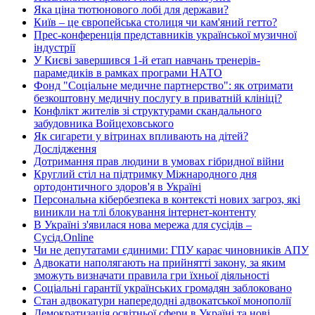
Яка ціна тютюнового лобі для держави?
Київ – це європейська столиця чи кам'яний гетто?
Прес-конференція представників української музичної
індустрії
У Києві завершився 1-й етап навчань тренерів-
парамедиків в рамках програми НАТО
Фонд "Соціальне медичне партнерство": як отримати
безкоштовну медичну послугу в приватній клініці?
Конфлікт жителів зі структурами скандального
забудовника Войцеховського
Як сигарети у вітринах впливають на дітей?
Дослідження
Дотримання прав людини в умовах гібридної війни
Круглий стіл на підтримку Міжнародного дня
ортодонтичного здоров'я в Україні
Персональна кібербезпека в контексті нових загроз, які
виникли на тлі блокування інтернет-контенту
В Україні з'явилася нова мережа для сусідів –
Сусід.Online
Чи не депутатами єдиними: ГПУ карає чиновників АПУ
Адвокати наполягають на прийнятті закону, за яким
зможуть визначати правила гри їхньої діяльності
Соціальні гарантії українських громадян заблоковано
Стан адвокатури напередодні адвокатської монополії
Демократизація освітньої сфери в Україні та нові