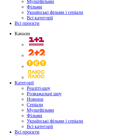
Мультфільми
Фільми
Українські фільми і серіали
Всі категорії
Всі проєкти
Канали
Категорії
Реаліті-шоу
Розважальні шоу
Новини
Серіали
Мультфільми
Фільми
Українські фільми і серіали
Всі категорії
Всі проєкти