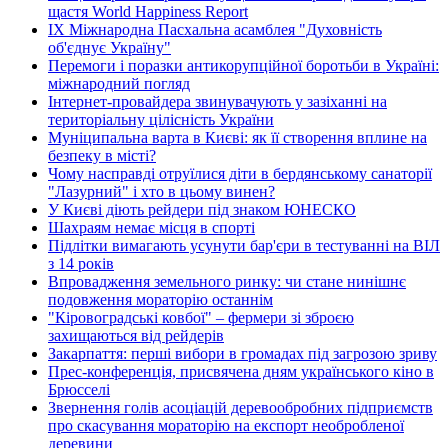
щастя World Happiness Report
ІХ Міжнародна Пасхальна асамблея "Духовність
об'єднує Україну"
Перемоги і поразки антикорупційної боротьби в Україні:
міжнародний погляд
Інтернет-провайдера звинувачують у зазіханні на
територіальну цілісність України
Муніципальна варта в Києві: як її створення вплине на
безпеку в місті?
Чому насправді отруїлися діти в бердянському санаторії
"Лазурний" і хто в цьому винен?
У Києві діють рейдери під знаком ЮНЕСКО
Шахраям немає місця в спорті
Підлітки вимагають усунути бар'єри в тестуванні на ВІЛ
з 14 років
Впровадження земельного ринку: чи стане нинішнє
подовження мораторію останнім
"Кіровоградські ковбої" – фермери зі зброєю
захищаються від рейдерів
Закарпаття: перші вибори в громадах під загрозою зриву
Прес-конференція, присвячена дням українського кіно в
Брюсселі
Звернення голів асоціацій деревообробних підприємств
про скасування мораторію на експорт необробленої
деревини