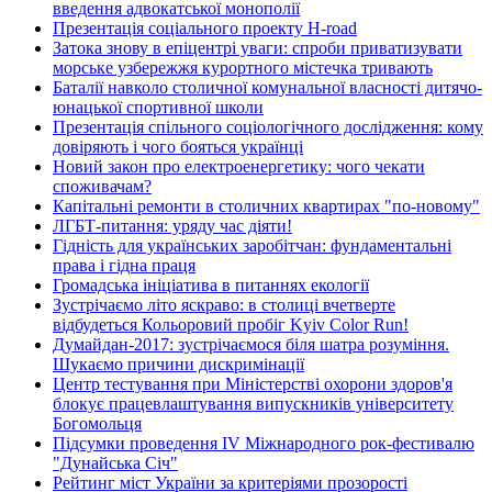
введення адвокатської монополії
Презентація соціального проекту H-road
Затока знову в епіцентрі уваги: спроби приватизувати
морське узбережжя курортного містечка тривають
Баталії навколо столичної комунальної власності дитячо-
юнацької спортивної школи
Презентація спільного соціологічного дослідження: кому
довіряють і чого бояться українці
Новий закон про електроенергетику: чого чекати
споживачам?
Капітальні ремонти в столичних квартирах "по-новому"
ЛГБТ-питання: уряду час діяти!
Гідність для українських заробітчан: фундаментальні
права і гідна праця
Громадська ініціатива в питаннях екології
Зустрічаємо літо яскраво: в столиці вчетверте
відбудеться Кольоровий пробіг Kyiv Color Run!
Думайдан-2017: зустрічаємося біля шатра розуміння.
Шукаємо причини дискримінації
Центр тестування при Міністерстві охорони здоров'я
блокує працевлаштування випускників університету
Богомольця
Підсумки проведення IV Міжнародного рок-фестивалю
"Дунайська Січ"
Рейтинг міст України за критеріями прозорості