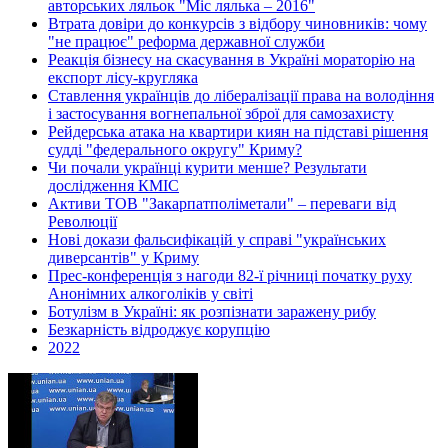
авторських ляльок "Міс лялька – 2016"
Втрата довіри до конкурсів з відбору чиновників: чому
"не працює" реформа державної служби
Реакція бізнесу на скасування в Україні мораторію на
експорт лісу-кругляка
Ставлення українців до лібералізації права на володіння
і застосування вогнепальної зброї для самозахисту
Рейдерська атака на квартири киян на підставі рішення
судді "федерального округу" Криму?
Чи почали українці курити менше? Результати
дослідження КМІС
Активи ТОВ "Закарпатполіметали" – переваги від
Революції
Нові докази фальсифікацій у справі "українських
диверсантів" у Криму
Прес-конференція з нагоди 82-ї річниці початку руху
Анонімних алкоголіків у світі
Ботулізм в Україні: як розпізнати заражену рибу
Безкарність відроджує корупцію
2022