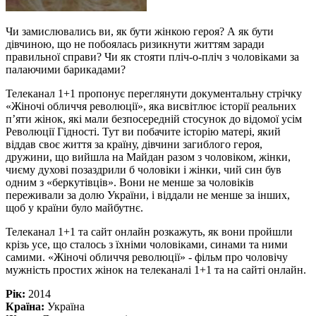
Чи замислювались ви, як бути жінкою героя? А як бути
дівчиною, що не побоялась ризикнути життям заради
правильної справи? Чи як стояти пліч-о-пліч з чоловіками за
палаючими барикадами?
Телеканал 1+1 пропонує переглянути документальну стрічку
«Жіночі обличчя революції», яка висвітлює історії реальних
п’яти жінок, які мали безпосередній стосунок до відомої усім
Революції Гідності. Тут ви побачите історію матері, який
віддав своє життя за країну, дівчини загиблого героя,
дружини, що вийшла на Майдан разом з чоловіком, жінки,
чиєму духові позаздрили б чоловіки і жінки, чий син був
одним з «беркутівців». Вони не менше за чоловіків
переживали за долю України, і віддали не менше за інших,
щоб у країни було майбутнє.
Телеканал 1+1 та сайт онлайн розкажуть, як вони пройшли
крізь усе, що сталось з їхніми чоловіками, синами та ними
самими. «Жіночі обличчя революції» - фільм про чоловічу
мужність простих жінок на телеканалі 1+1 та на сайті онлайн.
Рік:
2014
Країна:
Україна