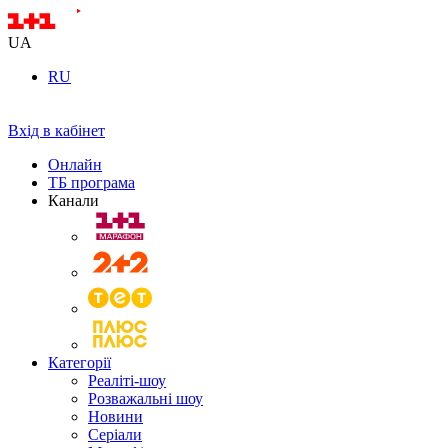
UA
RU
Вхід в кабінет
Онлайн
ТБ програма
Канали
Категорії
Реаліті-шоу
Розважальні шоу
Новини
Серіали