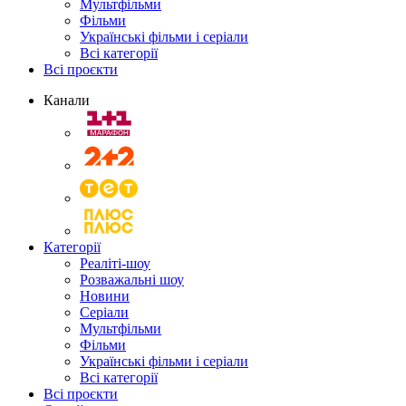
Мультфільми
Фільми
Українські фільми і серіали
Всі категорії
Всі проєкти
Канали
Категорії
Реаліті-шоу
Розважальні шоу
Новини
Серіали
Мультфільми
Фільми
Українські фільми і серіали
Всі категорії
Всі проєкти