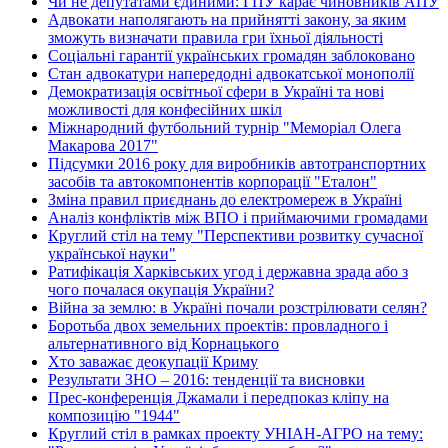
Чи не депутатами єдиними: ГПУ карає чиновників АПУ
Адвокати наполягають на прийнятті закону, за яким
зможуть визначати правила гри їхньої діяльності
Соціальні гарантії українських громадян заблоковано
Стан адвокатури напередодні адвокатської монополії
Демократизація освітньої сфери в Україні та нові
можливості для конфесійних шкіл
Міжнародний футбольний турнір "Меморіал Олега
Макарова 2017"
Підсумки 2016 року для виробників автотранспортних
засобів та автокомпонентів корпорації "Еталон"
Зміна правил приєднань до електромереж в Україні
Аналіз конфліктів між ВПО і приймаючими громадами
Круглий стіл на тему "Перспективи розвитку сучасної
української науки"
Ратифікація Харківських угод і державна зрада або з
чого почалася окупація України?
Війна за землю: в Україні почали розстрілювати селян?
Боротьба двох земельних проектів: провладного і
альтернативного від Корнацького
Хто заважає деокупації Криму
Результати ЗНО – 2016: тенденції та висновки
Прес-конференція Джамали і передпоказ кліпу на
композицію "1944"
Круглий стіл в рамках проекту УНІАН-АГРО на тему: