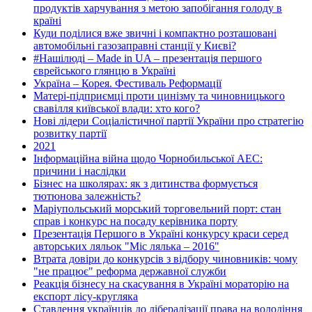
продуктів харчування з метою запобігання голоду в
країні
Куди поділися вже звичні і компактно розташовані
автомобільні газозаправні станції у Києві?
#Нашілюді – Made in UA – презентація першого
єврейського глянцю в Україні
Україна – Корея. Фестиваль Реформації
Матері-підприємці проти цинізму та чиновницького
свавілля київської влади: хто кого?
Нові лідери Соціалістичної партії України про стратегію
розвитку партії
2021
Інформаційна війна щодо Чорнобильської АЕС:
причини і наслідки
Бізнес на школярах: як з дитинства формується
тютюнова залежність?
Маріупольський морський торговельний порт: стан
справ і конкурс на посаду керівника порту
Презентація Першого в Україні конкурсу краси серед
авторських ляльок "Міс лялька – 2016"
Втрата довіри до конкурсів з відбору чиновників: чому
"не працює" реформа державної служби
Реакція бізнесу на скасування в Україні мораторію на
експорт лісу-кругляка
Ставлення українців до лібералізації права на володіння