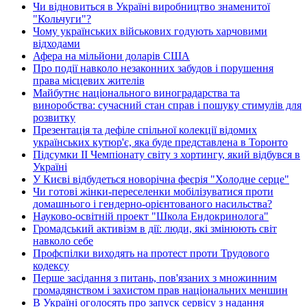
Чи відновиться в Україні виробництво знаменитої
"Кольчуги"?
Чому українських військових годують харчовими
відходами
Афера на мільйони доларів США
Про події навколо незаконних забудов і порушення
права місцевих жителів
Майбутнє національного виноградарства та
виноробства: сучасний стан справ і пошуку стимулів для
розвитку
Презентація та дефіле спільної колекції відомих
українських кутюр'є, яка буде представлена в Торонто
Підсумки ІІ Чемпіонату світу з хортингу, який відбувся в
Україні
У Києві відбудеться новорічна феєрія "Холодне серце"
Чи готові жінки-переселенки мобілізуватися проти
домашнього і гендерно-орієнтованого насильства?
Науково-освітній проект "Школа Ендокринолога"
Громадський активізм в дії: люди, які змінюють світ
навколо себе
Профспілки виходять на протест проти Трудового
кодексу
Перше засідання з питань, пов'язаних з множинним
громадянством і захистом прав національних меншин
В Україні оголосять про запуск сервісу з надання