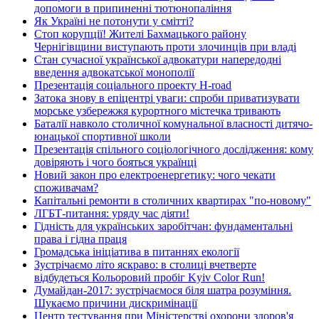
допомоги в припиненні тютюнопаління
Як Україні не потонути у смітті?
Стоп корупції! Жителі Бахмацького району
Чернігівщини виступають проти злочинців при владі
Стан сучасної української адвокатури напередодні
введення адвокатської монополії
Презентація соціального проекту H-road
Затока знову в епіцентрі уваги: спроби приватизувати
морське узбережжя курортного містечка тривають
Баталії навколо столичної комунальної власності дитячо-
юнацької спортивної школи
Презентація спільного соціологічного дослідження: кому
довіряють і чого бояться українці
Новий закон про електроенергетику: чого чекати
споживачам?
Капітальні ремонти в столичних квартирах "по-новому"
ЛГБТ-питання: уряду час діяти!
Гідність для українських заробітчан: фундаментальні
права і гідна праця
Громадська ініціатива в питаннях екології
Зустрічаємо літо яскраво: в столиці вчетверте
відбудеться Кольоровий пробіг Kyiv Color Run!
Думайдан-2017: зустрічаємося біля шатра розуміння.
Шукаємо причини дискримінації
Центр тестування при Міністерстві охорони здоров'я