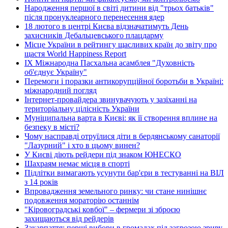
Народження першої в світі дитини від "трьох батьків"
після пронуклеарного перенесення ядер
18 лютого в центрі Києва відзначатимуть День
захисників Дебальцевського плацдарму
Місце України в рейтингу щасливих країн до звіту про
щастя World Happiness Report
ІХ Міжнародна Пасхальна асамблея "Духовність
об'єднує Україну"
Перемоги і поразки антикорупційної боротьби в Україні:
міжнародний погляд
Інтернет-провайдера звинувачують у зазіханні на
територіальну цілісність України
Муніципальна варта в Києві: як її створення вплине на
безпеку в місті?
Чому насправді отруїлися діти в бердянському санаторії
"Лазурний" і хто в цьому винен?
У Києві діють рейдери під знаком ЮНЕСКО
Шахраям немає місця в спорті
Підлітки вимагають усунути бар'єри в тестуванні на ВІЛ
з 14 років
Впровадження земельного ринку: чи стане нинішнє
подовження мораторію останнім
"Кіровоградські ковбої" – фермери зі зброєю
захищаються від рейдерів
Закарпаття: перші вибори в громадах під загрозою зриву