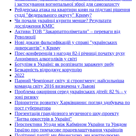
і застосування вогнепальної зброї для самозахисту
Рейдерська атака на квартири киян на підставі рішення
судді "федерального округу" Криму?
Чи почали українці курити менше? Результати
дослідження КМІС
Активи ТОВ "Закарпатполіметали" – переваги від
Революції
Нові докази фальсифікацій у справі "українських
диверсантів" у Криму
Прес-конференція з нагоди 82-ї річниці початку руху
Анонімних алкоголіків у світі
Ботулізм в Україні: як розпізнати заражену рибу
Безкарність відроджує корупцію
2022
Парний Чемпіонат світу зі стронгмену: найсильніша
команда світу 2016 визначена у Львові
Проблема ожиріння серед українських дітей: 82 % – у
зоні ризику
Пріоритети розвитку Харківщини: погляд здобувача по
пост губернатора
Презентація грандіозного музичного шоу-проекту
"Битва оркестрів в Україні"
Перспективи Угоди між Кабміном України та Урядом
Ізраїлю про тимчасове працевлаштування українців
Політичні партії: ми фінансуємо, ми контролюємо