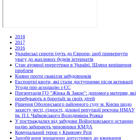
2018
2017
2016
Українські сироти їдуть до Європи, щоб привернути
увагу до жахливих буднів інтернатів
Стан атомної енергетики в Україні. Шляхи вирішення
проблем
Кияни проти свавілля забудовників
Експортні квоти, які стали доступними після активації
Угоди про асоціацію з ЄС
Презентація ГО "Жінка & Закон": допомога матерям, які
перебувають в боротьбі за своїх дітей
Рішення Оболонського районного суду м. Києва щодо
захисту честі, гідності, ділової репутації ректора НМАУ
ім. П.І. Чайковського Володимира Рожка
У постраждалих від забудови Войцеховського останню
надію забирають чиновники КМДА
Комунальний терор у Кривому Розі
Запобігання знищенню допустимих до вживання