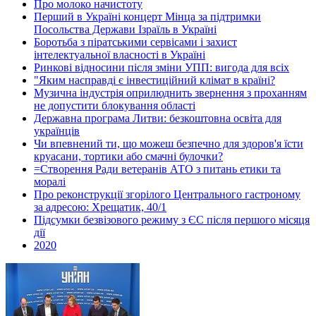
Про молоко начистоту
Перший в Україні концерт Мінца за підтримки
Посольства Держави Ізраїль в Україні
Боротьба з піратськими сервісами і захист
інтелектуальної власності в Україні
Ринкові відносини після зміни УПП: вигода для всіх
"Яким насправді є інвестиційний клімат в країні?
Музична індустрія оприлюднить звернення з проханням
не допустити блокування області
Державна програма Литви: безкоштовна освіта для
українців
Чи впевнений ти, що можеш безпечно для здоров'я їсти
круасани, тортики або смачні булочки?
=Створення Ради ветеранів АТО з питань етики та
моралі
Про реконструкції згорілого Центрального гастроному
за адресою: Хрещатик, 40/1
Підсумки безвізового режиму з ЄС після першого місяця
дії
2020