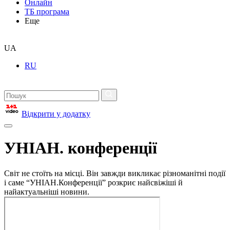
Онлайн
ТБ програма
Еще
UA
RU
Відкрити у додатку
УНІАН. конференції
Світ не стоїть на місці. Він завжди викликає різноманітні події
і саме “УНІАН.Конференції” розкриє найсвіжіші й
найактуальніші новини.