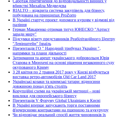
Саботаж притягнення до відповідальності винних у
вбивстві Михайла Медведєва
RIALTO – відкрита система закупівель для бізнесу,
побудована на принципах ProZorro
В Україні стартує проект допомоги курцям у відмові від
паління
Герман Макаренко отримав титул ЮНЕСКО "Артист
заради миру"
Підсумки візиту представників Реабілітаційного Центру
"Левінштейн" Ізраїль
Презентація ГО " Народний трибунал України ",
напрямки та плани діяльності
Затримання та арешт українського добровольця Юрія
Старова в Мюнхені на основі рішення незаконного суду
окупованого Криму
З 28 квітня по 2 травня 2017 року у Києві відбудеться
виставка ретро-автомобілів Old Car Land 2017
Українські козаки та кримські татари: відносини
довжиною понад п'ять століть
Корупційні схеми на українській митниці – нові
виклики для європейського бізнесу
Презентація V Форуму Global Ukrainians в Києві
В Україні вперше запускають торги поставними
ф'ючерсними контрактами на пшеницю та кукурудзу
Чи відповідає реальний спосіб життя чиновників їх