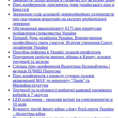
Прес-конференція, присвячена дням українського кіно в
Брюсселі
Звернення голів асоціацій деревообробних підприємств
про скасування мораторію на експорт необробленої
деревини
Обговорення законопроекту 6175 про примусове
позбавлення громадянства України
Перший День дизайнера України. Впровадження
професійного свята з нагоди 30-річчя створення Союзу
дизайнерів України
Пенсійна реформа в Україні: позиція профспілок
Порушення свободи мирних зібрань в Криму: основні
тенденції та загрози
Спільна прес-конференція Валентина Наливайченка і
медиків ПДМШ Пирогова
Прес-конференція з приводу судових позовів
авіакомпанії МАУ до аеропорту "Львів" та
Мінінфраструктури
Тенденції та особливості виборчої кампанії проміжних
виборів в 7 округах
LED-освітлення – економія витрат на електроенергію в
10 разів
Відкрито третій фронт війни з боку Росії проти України
– біологічна війна