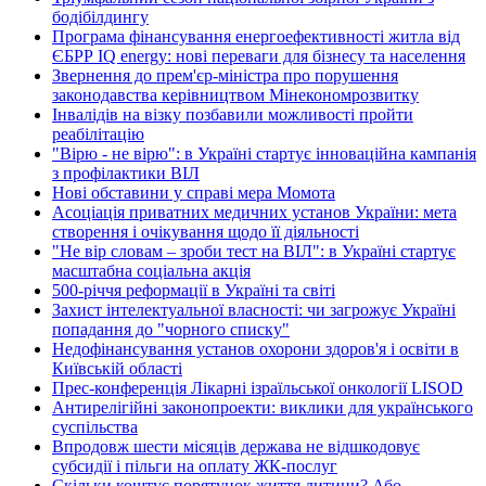
бодібілдингу
Програма фінансування енергоефективності житла від
ЄБРР IQ energy: нові переваги для бізнесу та населення
Звернення до прем'єр-міністра про порушення
законодавства керівництвом Мінекономрозвитку
Інвалідів на візку позбавили можливості пройти
реабілітацію
"Вірю - не вірю": в Україні стартує інноваційна кампанія
з профілактики ВІЛ
Нові обставини у справі мера Момота
Асоціація приватних медичних установ України: мета
створення і очікування щодо її діяльності
"Не вір словам – зроби тест на ВІЛ": в Україні стартує
масштабна соціальна акція
500-річчя реформації в Україні та світі
Захист інтелектуальної власності: чи загрожує Україні
попадання до "чорного списку"
Недофінансування установ охорони здоров'я і освіти в
Київській області
Прес-конференція Лікарні ізраїльської онкології LISOD
Антирелігійні законопроекти: виклики для українського
суспільства
Впродовж шести місяців держава не відшкодовує
субсидії і пільги на оплату ЖК-послуг
Скільки коштує порятунок життя дитини? Або