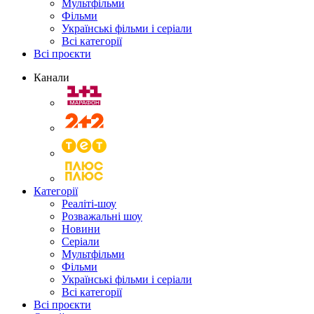
Мультфільми
Фільми
Українські фільми і серіали
Всі категорії
Всі проєкти
Канали
Категорії
Реаліті-шоу
Розважальні шоу
Новини
Серіали
Мультфільми
Фільми
Українські фільми і серіали
Всі категорії
Всі проєкти