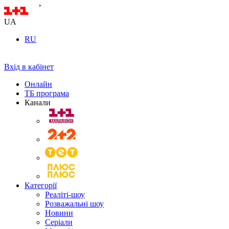
UA
RU
Вхід в кабінет
Онлайн
ТБ програма
Канали
Категорії
Реаліті-шоу
Розважальні шоу
Новини
Серіали