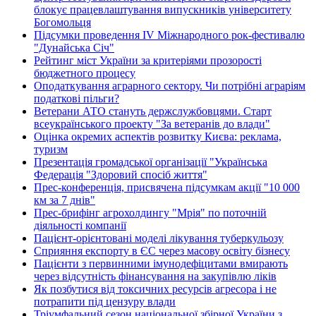
блокує працевлаштування випускників університету
Богомольця
Підсумки проведення IV Міжнародного рок-фестивалю
"Дунайська Січ"
Рейтинг міст України за критеріями прозорості
бюджетного процесу
Оподаткування аграрного сектору. Чи потрібні аграріям
податкові пільги?
Ветерани АТО стануть держслужбовцями. Старт
всеукраїнського проекту "За ветеранів до влади"
Оцінка окремих аспектів розвитку Києва: реклама,
туризм
Презентація громадської організації "Українська
Федерація "Здоровий спосіб життя"
Прес-конференція, присвячена підсумкам акції "10 000
км за 7 днів"
Прес-брифінг агрохолдингу "Мрія" по поточній
діяльності компанії
Пацієнт-орієнтовані моделі лікування туберкульозу
Сприяння експорту в ЄС через масову освіту бізнесу
Пацієнти з первинними імунодефіцитами вмирають
через відсутність фінансування на закупівлю ліків
Як позбутися від токсичних ресурсів агресора і не
потрапити під цензуру влади
Тріумфальний сезон національної збірної України з