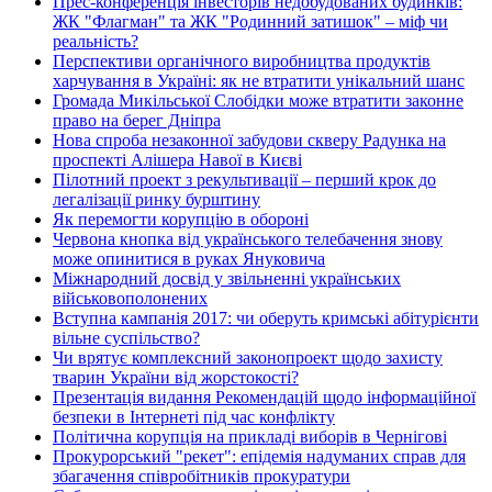
Прес-конференція інвесторів недобудованих будинків:
ЖК "Флагман" та ЖК "Родинний затишок" – міф чи
реальність?
Перспективи органічного виробництва продуктів
харчування в Україні: як не втратити унікальний шанс
Громада Микільської Слобідки може втратити законне
право на берег Дніпра
Нова спроба незаконної забудови скверу Радунка на
проспекті Алішера Навої в Києві
Пілотний проект з рекультивації – перший крок до
легалізації ринку бурштину
Як перемогти корупцію в обороні
Червона кнопка від українського телебачення знову
може опинитися в руках Януковича
Міжнародний досвід у звільненні українських
військовополонених
Вступна кампанія 2017: чи оберуть кримські абітурієнти
вільне суспільство?
Чи врятує комплексний законопроект щодо захисту
тварин України від жорстокості?
Презентація видання Рекомендацій щодо інформаційної
безпеки в Інтернеті під час конфлікту
Політична корупція на прикладі виборів в Чернігові
Прокурорський "рекет": епідемія надуманих справ для
збагачення співробітників прокуратури