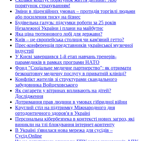
порятунок страхуванням!
Зміни в ліцензійних умовах – протидія торгівлі людьми
або посилення тиску на бізнес
Будівельна галузь: підсумки роботи за 25 років
Незалежної України і плани на майбутнє
Яка ціна тютюнового лобі для держави?
Київ – це європейська столиця чи кам'яний гетто?
Прес-конференція представників української музичної
індустрії
У Києві завершився 1-й етап навчань тренерів-
парамедиків в рамках програми НАТО
Фонд "Соціальне медичне партнерство": як отримати
безкоштовну медичну послугу в приватній клініці?
Конфлікт жителів зі структурами скандального
забудовника Войцеховського
Як сигарети у вітринах впливають на дітей?
Дослідження
Дотримання прав людини в умовах гібридної війни
Круглий стіл на підтримку Міжнародного дня
ортодонтичного здоров'я в Україні
Персональна кібербезпека в контексті нових загроз, які
виникли на тлі блокування інтернет-контенту
В Україні з'явилася нова мережа для сусідів –
Сусід.Online