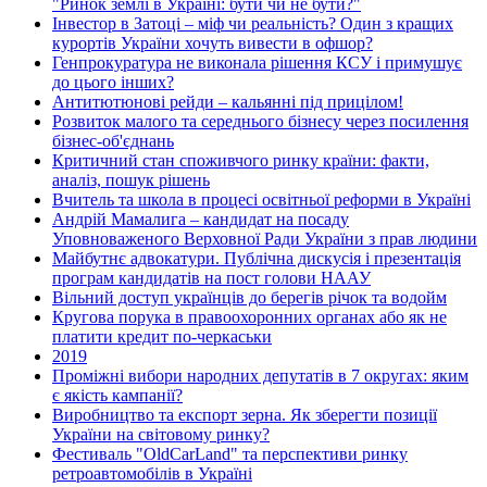
"Ринок землі в Україні: бути чи не бути?"
Інвестор в Затоці – міф чи реальність? Один з кращих
курортів України хочуть вивести в офшор?
Генпрокуратура не виконала рішення КСУ і примушує
до цього інших?
Антитютюнові рейди – кальянні під прицілом!
Розвиток малого та середнього бізнесу через посилення
бізнес-об'єднань
Критичний стан споживчого ринку країни: факти,
аналіз, пошук рішень
Вчитель та школа в процесі освітньої реформи в Україні
Андрій Мамалига – кандидат на посаду
Уповноваженого Верховної Ради України з прав людини
Майбутнє адвокатури. Публічна дискусія і презентація
програм кандидатів на пост голови НААУ
Вільний доступ українців до берегів річок та водойм
Кругова порука в правоохоронних органах або як не
платити кредит по-черкаськи
2019
Проміжні вибори народних депутатів в 7 округах: яким
є якість кампанії?
Виробництво та експорт зерна. Як зберегти позиції
України на світовому ринку?
Фестиваль "OldCarLand" та перспективи ринку
ретроавтомобілів в Україні