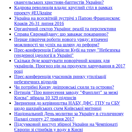
євангельських християн-баптистів України?
Кадрова революція влади: круглий стіл в рамках
проекту #EUkraine
Україна на всесвітній зустрічі з Папою Франциском:
Краків 26-31 липня 2016
Органічний сектор України: реалії та перспективи
Справа Євромайдану: що заважає покаранню?
Перше півріччя роботи нового уряду: втрачені
можливості чи успіх на шляху до реформ?
Прес-конференція Габріели Кубі на тему "Небезпека
гендерної ідеології в Україні"
Скільки буде коштувати новорічний кошик для
українців. Прогноз цін на продукти харчування в 2017
році
Прес-конференція учасників ринку утилізації
небезпечних відходів
Чи потрібні Києву дніпровські схили та острови?
Петиція "Про винесення заводу "Фанплит" за межі
Києва" зібрала 10 329 підписів
Звернення до керівництва НАБУ, ДФС, ГПУ та СБУ
щодо шахрайських схем Київської митниці
Національний День молитви за Україну в столичному
Палаці спорту 27 травня 2017
Підсумковий виступ збірної України на Чемпіонаті
Європи зі стрибків у воду в Києві