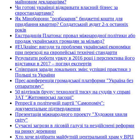
майновим деклараціям?
Чи готові українці відкривати власний бізнес за
євростандартами?
Як Міноборони "розбазарив" бюджетні кошти для
придбання квартир? Солдатський аудит 2-х останніх
років
Екстрадиція Платона: провал міжнародної політики або
продаж українських громадян за мільярд?
#EUkraine: вигоди та проблеми української економіки
при переході на європейські технічні стандарти
Результати роботи уряду в 2016 році і перспектива його
відставки в 2017 – погляд експертів
Співпраця заради локальних змін: успішні практики з
Польщі та України
Прес-конференція громадської платформи "Україна без
сепаратизму"
50 відтінків бруду: технології тиску на суддів у справі
ЗАТ "Житомирські ласощі"
Репресії в політичній партії "Самопоміч":
документальне підтвердження
Презентація міжнародного проекту "Художня хвиля
світу"
Сучасні загрози в лісовій галузі та нездійснені реформи
на ринку деревини
Хто хоче відібрати майбутній центральний храм у ВРЦ