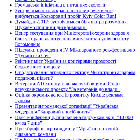
Громадська ініціатива в питаннях екології
Зустрічаємо літо яскраво: в столиці вчетверте
відбудеться Кольоровий пробіг Kyiv Color Run!
Думайдан-2017: зустрічаємося біля шатра розуміння.
Шукаємо причини дискримінації
Центр тестування при Міністерстві охорони здоров'я
блокує працевлаштування випускників університету
Богомольця
Підсумки проведення IV Міжнародного рок-фестивалю
"Дунайська Січ"
Рейтинг міст України за критеріями прозорості
бюджетного процесу
Оподаткування аграрного сектору. Чи потрібні аграріям
податкові пільги?
Ветерани АТО стануть держслужбовцями. Старт
всеукраїнського проекту "За ветеранів до влади"
Оцінка окремих аспектів розвитку Києва: реклама,
туризм
Презентація громадської організації "Українська
Федерація "Здоровий спосіб життя"
Прес-конференція, присвячена підсумкам акції "10 000
км за 7 днів"
Прес-брифінг агрохолдингу "Мрія" по поточній
діяльності компанії
Пацієнт-орієнтовані моделі лікування туберкульозу