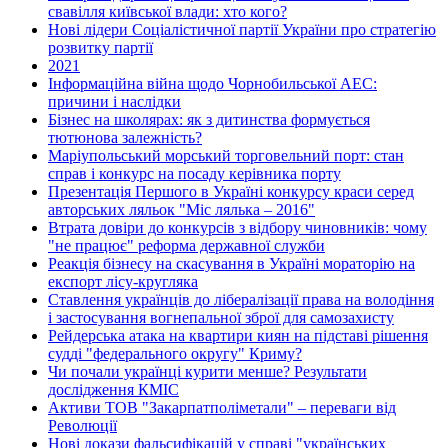
свавілля київської влади: хто кого?
Нові лідери Соціалістичної партії України про стратегію
розвитку партії
2021
Інформаційна війна щодо Чорнобильської АЕС:
причини і наслідки
Бізнес на школярах: як з дитинства формується
тютюнова залежність?
Маріупольський морський торговельний порт: стан
справ і конкурс на посаду керівника порту
Презентація Першого в Україні конкурсу краси серед
авторських ляльок "Міс лялька – 2016"
Втрата довіри до конкурсів з відбору чиновників: чому
"не працює" реформа державної служби
Реакція бізнесу на скасування в Україні мораторію на
експорт лісу-кругляка
Ставлення українців до лібералізації права на володіння
і застосування вогнепальної зброї для самозахисту
Рейдерська атака на квартири киян на підставі рішення
судді "федерального округу" Криму?
Чи почали українці курити менше? Результати
дослідження КМІС
Активи ТОВ "Закарпатполіметали" – переваги від
Революції
Нові докази фальсифікацій у справі "українських