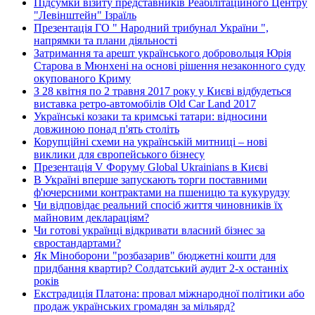
Підсумки візиту представників Реабілітаційного Центру
"Левінштейн" Ізраїль
Презентація ГО " Народний трибунал України ",
напрямки та плани діяльності
Затримання та арешт українського добровольця Юрія
Старова в Мюнхені на основі рішення незаконного суду
окупованого Криму
З 28 квітня по 2 травня 2017 року у Києві відбудеться
виставка ретро-автомобілів Old Car Land 2017
Українські козаки та кримські татари: відносини
довжиною понад п'ять століть
Корупційні схеми на українській митниці – нові
виклики для європейського бізнесу
Презентація V Форуму Global Ukrainians в Києві
В Україні вперше запускають торги поставними
ф'ючерсними контрактами на пшеницю та кукурудзу
Чи відповідає реальний спосіб життя чиновників їх
майновим деклараціям?
Чи готові українці відкривати власний бізнес за
євростандартами?
Як Міноборони "розбазарив" бюджетні кошти для
придбання квартир? Солдатський аудит 2-х останніх
років
Екстрадиція Платона: провал міжнародної політики або
продаж українських громадян за мільярд?