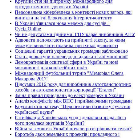
Круглий стіл на підтримку Міжнародного дня
ортодонтичного здоров'я в Україні
Персональна кібербезпека в контексті нових загроз, які
виникли на тлі блокування інтернет-контенту
В Україні з'явилася нова мережа для сусідів –
Сусід.Online
Чи не депутатами єдиними: ГПУ карає чиновників АПУ
Адвокати наполягають на прийнятті закону, за яким
зможуть визначати правила гри їхньої діяльності
Соціальні гарантії українських громадян заблоковано
Стан адвокатури напередодні адвокатської монополії
Демократизація освітньої сфери в Україні та нові
можливості для конфесійних шкіл
Міжнародний футбольний турнір "Меморіал Олега
Макарова 2017"
Підсумки 2016 року для виробників автотранспортних
засобів та автокомпонентів корпорації "Еталон"
Зміна правил приєднань до електромереж в Україні
Аналіз конфліктів між ВПО і приймаючими громадами
Круглий стіл на тему "Перспективи розвитку сучасної
української науки"
Ратифікація Харківських угод і державна зрада або з
чого почалася окупація України?
Війна за землю: в Україні почали розстрілювати селян?
Боротьба двох земельних проектів: провладного і