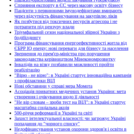
Сприяння експорту в ЄС через масову освіту бізнесу
Пацієнти з первинними імунодефіцитами вмирають
через відсутність фінансування на закупівлю ліків
Як позбутися від токсичних ресурсів агресора і не
потрапити під цензуру влади
Тріумфальний сезон національної збірної України з
бодібілдингу
Програма фінансування енергоефективності житла від
ЄБРР IQ energy: нові переваги для бізнесу та населення
Звернення до прем'єр-міністра про порушення
законодавства керівництвом Мінекономрозвитку
Інвалідів на візку позбавили можливості пройти
реабілітацію
"Вірю - не вірю": в Україні стартує інноваційна кампанія
з профілактики ВІЛ
Нові обставини у справі мера Момота
Асоціація приватних медичних установ України: мета
створення і очікування щодо її діяльності
"Не вір словам – зроби тест на ВІЛ": в Україні стартує
масштабна соціальна акція
500-річчя реформації в Україні та світі
Захист інтелектуальної власності: чи загрожує Україні
попадання до "чорного списку"
Недофінансування установ охорони здоров'я і освіти в