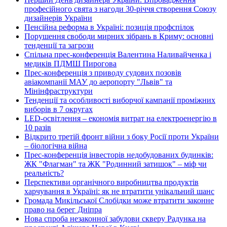
професійного свята з нагоди 30-річчя створення Союзу
дизайнерів України
Пенсійна реформа в Україні: позиція профспілок
Порушення свободи мирних зібрань в Криму: основні
тенденції та загрози
Спільна прес-конференція Валентина Наливайченка і
медиків ПДМШ Пирогова
Прес-конференція з приводу судових позовів
авіакомпанії МАУ до аеропорту "Львів" та
Мінінфраструктури
Тенденції та особливості виборчої кампанії проміжних
виборів в 7 округах
LED-освітлення – економія витрат на електроенергію в
10 разів
Відкрито третій фронт війни з боку Росії проти України
– біологічна війна
Прес-конференція інвесторів недобудованих будинків:
ЖК "Флагман" та ЖК "Родинний затишок" – міф чи
реальність?
Перспективи органічного виробництва продуктів
харчування в Україні: як не втратити унікальний шанс
Громада Микільської Слобідки може втратити законне
право на берег Дніпра
Нова спроба незаконної забудови скверу Радунка на