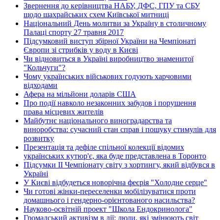
Звернення до керівництва НАБУ, ДФС, ГПУ та СБУ
щодо шахрайських схем Київської митниці
Національний День молитви за Україну в столичному
Палаці спорту 27 травня 2017
Підсумковий виступ збірної України на Чемпіонаті
Європи зі стрибків у воду в Києві
Чи відновиться в Україні виробництво знаменитої
"Кольчуги"?
Чому українських військових годують харчовими
відходами
Афера на мільйони доларів США
Про події навколо незаконних забудов і порушення
права місцевих жителів
Майбутнє національного виноградарства та
виноробства: сучасний стан справ і пошуку стимулів для
розвитку
Презентація та дефіле спільної колекції відомих
українських кутюр'є, яка буде представлена в Торонто
Підсумки ІІ Чемпіонату світу з хортингу, який відбувся в
Україні
У Києві відбудеться новорічна феєрія "Холодне серце"
Чи готові жінки-переселенки мобілізуватися проти
домашнього і гендерно-орієнтованого насильства?
Науково-освітній проект "Школа Ендокринолога"
Громадський активізм в дії: люди, які змінюють світ