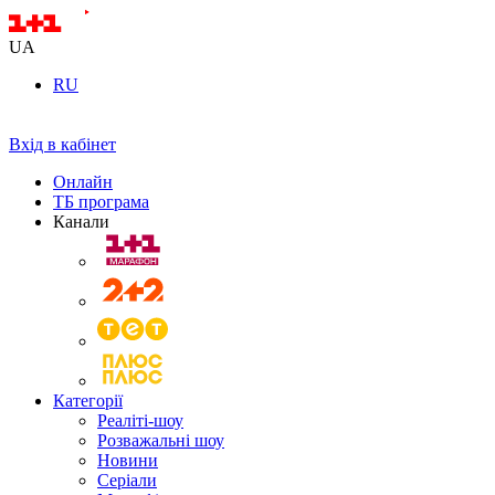
UA
RU
Вхід в кабінет
Онлайн
ТБ програма
Канали
Категорії
Реаліті-шоу
Розважальні шоу
Новини
Серіали