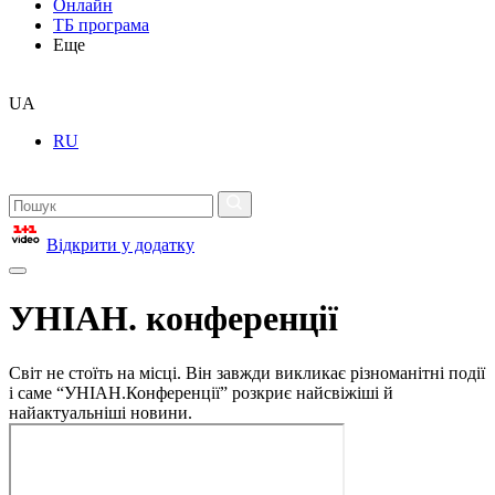
Онлайн
ТБ програма
Еще
UA
RU
Відкрити у додатку
УНІАН. конференції
Світ не стоїть на місці. Він завжди викликає різноманітні події
і саме “УНІАН.Конференції” розкриє найсвіжіші й
найактуальніші новини.