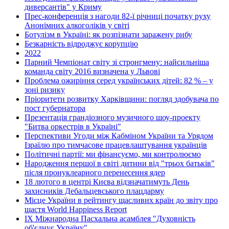
диверсантів" у Криму
Прес-конференція з нагоди 82-ї річниці початку руху
Анонімних алкоголіків у світі
Ботулізм в Україні: як розпізнати заражену рибу
Безкарність відроджує корупцію
2022
Парний Чемпіонат світу зі стронгмену: найсильніша
команда світу 2016 визначена у Львові
Проблема ожиріння серед українських дітей: 82 % – у
зоні ризику
Пріоритети розвитку Харківщини: погляд здобувача по
пост губернатора
Презентація грандіозного музичного шоу-проекту
"Битва оркестрів в Україні"
Перспективи Угоди між Кабміном України та Урядом
Ізраїлю про тимчасове працевлаштування українців
Політичні партії: ми фінансуємо, ми контролюємо
Народження першої в світі дитини від "трьох батьків"
після пронуклеарного перенесення ядер
18 лютого в центрі Києва відзначатимуть День
захисників Дебальцевського плацдарму
Місце України в рейтингу щасливих країн до звіту про
щастя World Happiness Report
ІХ Міжнародна Пасхальна асамблея "Духовність
об'єднує Україну"