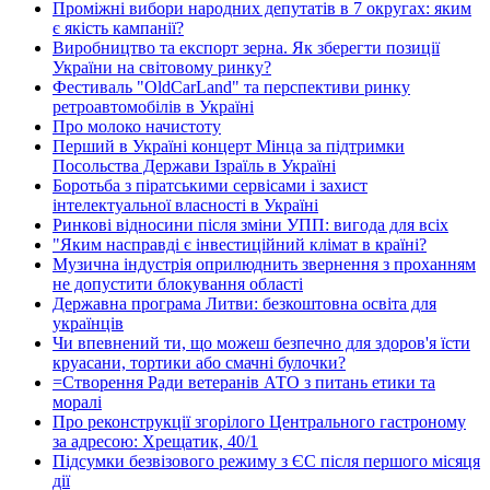
Проміжні вибори народних депутатів в 7 округах: яким
є якість кампанії?
Виробництво та експорт зерна. Як зберегти позиції
України на світовому ринку?
Фестиваль "OldCarLand" та перспективи ринку
ретроавтомобілів в Україні
Про молоко начистоту
Перший в Україні концерт Мінца за підтримки
Посольства Держави Ізраїль в Україні
Боротьба з піратськими сервісами і захист
інтелектуальної власності в Україні
Ринкові відносини після зміни УПП: вигода для всіх
"Яким насправді є інвестиційний клімат в країні?
Музична індустрія оприлюднить звернення з проханням
не допустити блокування області
Державна програма Литви: безкоштовна освіта для
українців
Чи впевнений ти, що можеш безпечно для здоров'я їсти
круасани, тортики або смачні булочки?
=Створення Ради ветеранів АТО з питань етики та
моралі
Про реконструкції згорілого Центрального гастроному
за адресою: Хрещатик, 40/1
Підсумки безвізового режиму з ЄС після першого місяця
дії