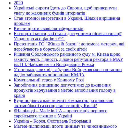
2020
Українські сироти їдуть до Європи, щоб привернути
увагу до жахливих буднів інтернатів
Стан атомної енергетики в Україні. Шляхи вирішення
проблем
Кияни проти свавілля забудовників
Експортні квоти, які стали доступними після активації
Угоди про асоціацію з ЄС
Презентація ГО "Жінка & Закон": допомога матерям, які
перебувають в боротьбі за своїх дітей
Рішення Оболонського районного суду м. Києва щодо
захисту честі, гідності, ділової репутації ректора НМАУ
ім. П.І. Чайковського Володимира Рожка
У постраждалих від забудови Войцеховського останню
надію забирають чиновники КМДА
Комунальний терор у Кривому Розі
Запобігання знищенню допустимих до вживання
продуктів харчування з метою запобігання голоду в
країні
Куди поділися вже звичні і компактно розташовані
автомобільні газозаправні станції у Києві?
#Нашілюді – Made in UA – презентація першого
єврейського глянцю в Україні
Україна – Корея. Фестиваль Реформації
Матері-підприємці проти цинізму та чиновницького