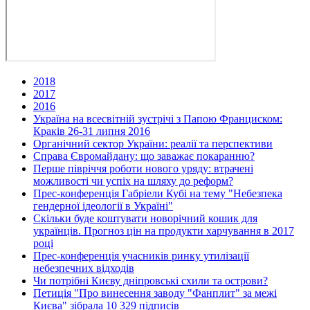
2018
2017
2016
Україна на всесвітній зустрічі з Папою Франциском:
Краків 26-31 липня 2016
Органічний сектор України: реалії та перспективи
Справа Євромайдану: що заважає покаранню?
Перше півріччя роботи нового уряду: втрачені
можливості чи успіх на шляху до реформ?
Прес-конференція Габріели Кубі на тему "Небезпека
гендерної ідеології в Україні"
Скільки буде коштувати новорічний кошик для
українців. Прогноз цін на продукти харчування в 2017
році
Прес-конференція учасників ринку утилізації
небезпечних відходів
Чи потрібні Києву дніпровські схили та острови?
Петиція "Про винесення заводу "Фанплит" за межі
Києва" зібрала 10 329 підписів