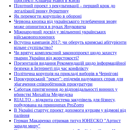
проспекті Алішера Навої в Києві
Пілотний проект з рекультивації – перший крок до
легалізації ринку бурштину
Як перемогти корупцію в обороні
Червона кнопка від українського телебачення знову
може опинитися в руках Януковича
Міжнародний досвід у звільненні українських
військовополонених
Вступна кампанія 2017: чи оберуть кримські абітурієнти
вільне суспільство?
Чи врятує комплексний законопроект щодо захисту
тварин України від жорстокості?
Презентація видання Рекомендацій щодо інформаційної
безпеки в Інтернеті під час конфлікту
Політична корупція на прикладі виборів в Чернігові
Прокурорський "рекет": епідемія надуманих справ для
збагачення співробітників прокуратури
Саботаж притягнення до відповідальності винних у
вбивстві Михайла Медведєва
RIALTO – відкрита система закупівель для бізнесу,
побудована на принципах ProZorro
В Україні стартує проект допомоги курцям у відмові від
паління
Герман Макаренко отримав титул ЮНЕСКО "Артист
заради миру"