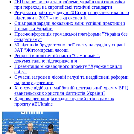
#EUkraine: вигоди та проблеми української економіки
при переході на європейські технічні стандарти
Результати роботи уряду в 2016 році і перспектива його
відставки в 2017 – погляд експертів
Співпраця заради локальних змін: успішні практики з
Польщі та України
Прес-конференція громадської платформи "Україна без
сепаратизму"
50 відтінків бруду: технології тиску на суддів у справі
ЗАТ "Житомирські ласощі"
Репресії в політичній партії "Самопоміч":
документальне підтвердження
Презентація міжнародного проекту "Художня хвиля
світу"
Сучасні загрози в лісовій галузі та нездійснені реформи
на ринку деревини
Хто хоче відібрати майбутній центральний храм у ВРЦ
євангельських християн-баптистів України?
Кадрова революція влади: круглий стіл в рамках
проекту #EUkraine