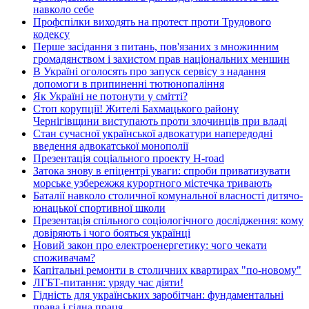
навколо себе
Профспілки виходять на протест проти Трудового
кодексу
Перше засідання з питань, пов'язаних з множинним
громадянством і захистом прав національних меншин
В Україні оголосять про запуск сервісу з надання
допомоги в припиненні тютюнопаління
Як Україні не потонути у смітті?
Стоп корупції! Жителі Бахмацького району
Чернігівщини виступають проти злочинців при владі
Стан сучасної української адвокатури напередодні
введення адвокатської монополії
Презентація соціального проекту H-road
Затока знову в епіцентрі уваги: спроби приватизувати
морське узбережжя курортного містечка тривають
Баталії навколо столичної комунальної власності дитячо-
юнацької спортивної школи
Презентація спільного соціологічного дослідження: кому
довіряють і чого бояться українці
Новий закон про електроенергетику: чого чекати
споживачам?
Капітальні ремонти в столичних квартирах "по-новому"
ЛГБТ-питання: уряду час діяти!
Гідність для українських заробітчан: фундаментальні
права і гідна праця