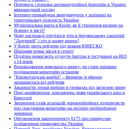
Перемоги і поразки антикорупційної боротьби в Україні:
міжнародний погляд
Інтернет-провайдера звинувачують у зазіханні на
територіальну цілісність України
Муніципальна варта в Києві: як її створення вплине на
безпеку в місті?
Чому насправді отруїлися діти в бердянському санаторії
"Лазурний" і хто в цьому винен?
У Києві діють рейдери під знаком ЮНЕСКО
Шахраям немає місця в спорті
Підлітки вимагають усунути бар'єри в тестуванні на ВІЛ
з 14 років
Впровадження земельного ринку: чи стане нинішнє
подовження мораторію останнім
"Кіровоградські ковбої" – фермери зі зброєю
захищаються від рейдерів
Закарпаття: перші вибори в громадах під загрозою зриву
Прес-конференція, присвячена дням українського кіно в
Брюсселі
Звернення голів асоціацій деревообробних підприємств
про скасування мораторію на експорт необробленої
деревини
Обговорення законопроекту 6175 про примусове
позбавлення громадянства України
Перший День дизайнера України. Впровадження