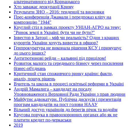
альтернативного від Корнацького
Хто заважає деокупації Криму
Результати ЗНО – 2016: тенденції та висновки
Прес-конференція Джамали і передпоказ кліпу на
композицію "1944"
Круглий стіл в рамках проекту УНІАН-АГРО на тему:
"Ринок землі в Україні: бути чи не бути?"
Інвестор в Затоці – міф чи реальність? Один з кращих
курортів України хочуть вивести в офшор?
Генпрокуратура не виконала рішення КСУ і примушує
до цього інших?
Антитютюнові рейди – кальянні під прицілом!
Розвиток малого та середнього бізнесу через посилення
бізнес-об'єднань
Критичний стан споживчого ринку країни: факти,
аналіз, пошук рішень
Вчитель та школа в процесі освітньої реформи в Україні
Андрій Мамалига – кандидат на посаду
Уповноваженого Верховної Ради України з прав людини
Майбутнє адвокатури. Публічна дискусія і презентація
програм кандидатів на пост голови НААУ
Вільний доступ українців до берегів річок та водойм
Кругова порука в правоохоронних органах або як не
платити кредит по-черкаськи
2019