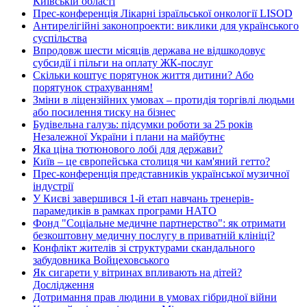
Київській області
Прес-конференція Лікарні ізраїльської онкології LISOD
Антирелігійні законопроекти: виклики для українського
суспільства
Впродовж шести місяців держава не відшкодовує
субсидії і пільги на оплату ЖК-послуг
Скільки коштує порятунок життя дитини? Або
порятунок страхуванням!
Зміни в ліцензійних умовах – протидія торгівлі людьми
або посилення тиску на бізнес
Будівельна галузь: підсумки роботи за 25 років
Незалежної України і плани на майбутнє
Яка ціна тютюнового лобі для держави?
Київ – це європейська столиця чи кам'яний гетто?
Прес-конференція представників української музичної
індустрії
У Києві завершився 1-й етап навчань тренерів-
парамедиків в рамках програми НАТО
Фонд "Соціальне медичне партнерство": як отримати
безкоштовну медичну послугу в приватній клініці?
Конфлікт жителів зі структурами скандального
забудовника Войцеховського
Як сигарети у вітринах впливають на дітей?
Дослідження
Дотримання прав людини в умовах гібридної війни