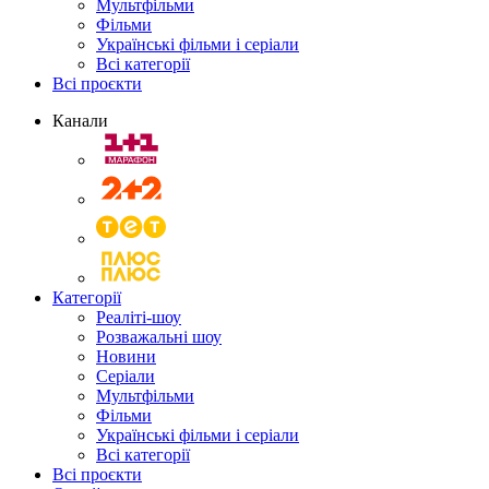
Мультфільми
Фільми
Українські фільми і серіали
Всі категорії
Всі проєкти
Канали
Категорії
Реаліті-шоу
Розважальні шоу
Новини
Серіали
Мультфільми
Фільми
Українські фільми і серіали
Всі категорії
Всі проєкти