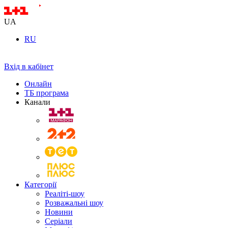
UA
RU
Вхід в кабінет
Онлайн
ТБ програма
Канали
Категорії
Реаліті-шоу
Розважальні шоу
Новини
Серіали