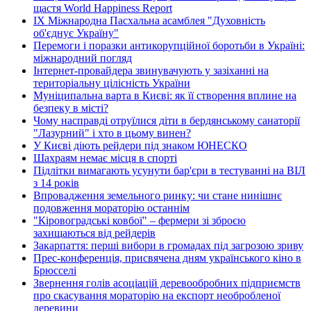
щастя World Happiness Report
ІХ Міжнародна Пасхальна асамблея "Духовність
об'єднує Україну"
Перемоги і поразки антикорупційної боротьби в Україні:
міжнародний погляд
Інтернет-провайдера звинувачують у зазіханні на
територіальну цілісність України
Муніципальна варта в Києві: як її створення вплине на
безпеку в місті?
Чому насправді отруїлися діти в бердянському санаторії
"Лазурний" і хто в цьому винен?
У Києві діють рейдери під знаком ЮНЕСКО
Шахраям немає місця в спорті
Підлітки вимагають усунути бар'єри в тестуванні на ВІЛ
з 14 років
Впровадження земельного ринку: чи стане нинішнє
подовження мораторію останнім
"Кіровоградські ковбої" – фермери зі зброєю
захищаються від рейдерів
Закарпаття: перші вибори в громадах під загрозою зриву
Прес-конференція, присвячена дням українського кіно в
Брюсселі
Звернення голів асоціацій деревообробних підприємств
про скасування мораторію на експорт необробленої
деревини