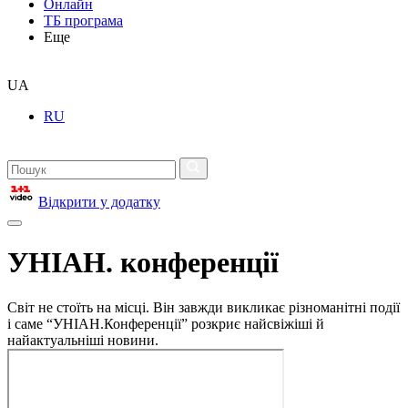
Онлайн
ТБ програма
Еще
UA
RU
Відкрити у додатку
УНІАН. конференції
Світ не стоїть на місці. Він завжди викликає різноманітні події
і саме “УНІАН.Конференції” розкриє найсвіжіші й
найактуальніші новини.