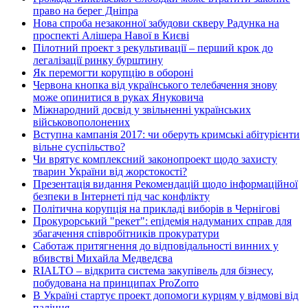
право на берег Дніпра
Нова спроба незаконної забудови скверу Радунка на
проспекті Алішера Навої в Києві
Пілотний проект з рекультивації – перший крок до
легалізації ринку бурштину
Як перемогти корупцію в обороні
Червона кнопка від українського телебачення знову
може опинитися в руках Януковича
Міжнародний досвід у звільненні українських
військовополонених
Вступна кампанія 2017: чи оберуть кримські абітурієнти
вільне суспільство?
Чи врятує комплексний законопроект щодо захисту
тварин України від жорстокості?
Презентація видання Рекомендацій щодо інформаційної
безпеки в Інтернеті під час конфлікту
Політична корупція на прикладі виборів в Чернігові
Прокурорський "рекет": епідемія надуманих справ для
збагачення співробітників прокуратури
Саботаж притягнення до відповідальності винних у
вбивстві Михайла Медведєва
RIALTO – відкрита система закупівель для бізнесу,
побудована на принципах ProZorro
В Україні стартує проект допомоги курцям у відмові від
паління