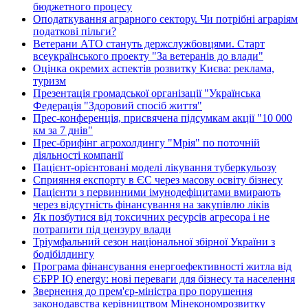
бюджетного процесу
Оподаткування аграрного сектору. Чи потрібні аграріям
податкові пільги?
Ветерани АТО стануть держслужбовцями. Старт
всеукраїнського проекту "За ветеранів до влади"
Оцінка окремих аспектів розвитку Києва: реклама,
туризм
Презентація громадської організації "Українська
Федерація "Здоровий спосіб життя"
Прес-конференція, присвячена підсумкам акції "10 000
км за 7 днів"
Прес-брифінг агрохолдингу "Мрія" по поточній
діяльності компанії
Пацієнт-орієнтовані моделі лікування туберкульозу
Сприяння експорту в ЄС через масову освіту бізнесу
Пацієнти з первинними імунодефіцитами вмирають
через відсутність фінансування на закупівлю ліків
Як позбутися від токсичних ресурсів агресора і не
потрапити під цензуру влади
Тріумфальний сезон національної збірної України з
бодібілдингу
Програма фінансування енергоефективності житла від
ЄБРР IQ energy: нові переваги для бізнесу та населення
Звернення до прем'єр-міністра про порушення
законодавства керівництвом Мінекономрозвитку