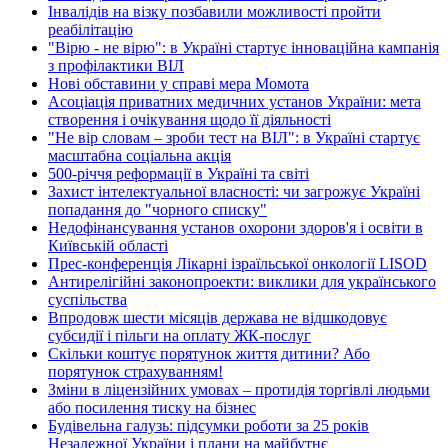
Інвалідів на візку позбавили можливості пройти
реабілітацію
"Вірю - не вірю": в Україні стартує інноваційна кампанія
з профілактики ВІЛ
Нові обставини у справі мера Момота
Асоціація приватних медичних установ України: мета
створення і очікування щодо її діяльності
"Не вір словам – зроби тест на ВІЛ": в Україні стартує
масштабна соціальна акція
500-річчя реформації в Україні та світі
Захист інтелектуальної власності: чи загрожує Україні
попадання до "чорного списку"
Недофінансування установ охорони здоров'я і освіти в
Київській області
Прес-конференція Лікарні ізраїльської онкології LISOD
Антирелігійні законопроекти: виклики для українського
суспільства
Впродовж шести місяців держава не відшкодовує
субсидії і пільги на оплату ЖК-послуг
Скільки коштує порятунок життя дитини? Або
порятунок страхуванням!
Зміни в ліцензійних умовах – протидія торгівлі людьми
або посилення тиску на бізнес
Будівельна галузь: підсумки роботи за 25 років
Незалежної України і плани на майбутнє