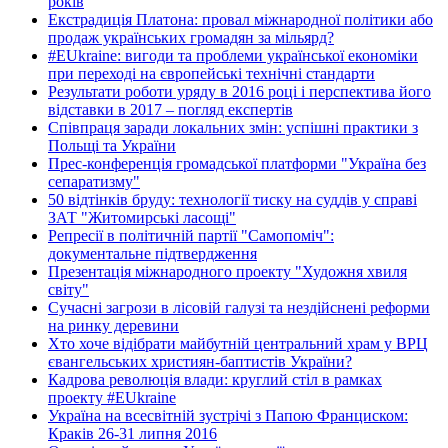
років
Екстрадиція Платона: провал міжнародної політики або
продаж українських громадян за мільярд?
#EUkraine: вигоди та проблеми української економіки
при переході на європейські технічні стандарти
Результати роботи уряду в 2016 році і перспектива його
відставки в 2017 – погляд експертів
Співпраця заради локальних змін: успішні практики з
Польщі та України
Прес-конференція громадської платформи "Україна без
сепаратизму"
50 відтінків бруду: технології тиску на суддів у справі
ЗАТ "Житомирські ласощі"
Репресії в політичній партії "Самопоміч":
документальне підтвердження
Презентація міжнародного проекту "Художня хвиля
світу"
Сучасні загрози в лісовій галузі та нездійснені реформи
на ринку деревини
Хто хоче відібрати майбутній центральний храм у ВРЦ
євангельських християн-баптистів України?
Кадрова революція влади: круглий стіл в рамках
проекту #EUkraine
Україна на всесвітній зустрічі з Папою Франциском:
Краків 26-31 липня 2016