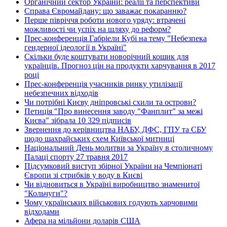
Органічний сектор України: реалії та перспективи
Справа Євромайдану: що заважає покаранню?
Перше півріччя роботи нового уряду: втрачені
можливості чи успіх на шляху до реформ?
Прес-конференція Габріели Кубі на тему "Небезпека
гендерної ідеології в Україні"
Скільки буде коштувати новорічний кошик для
українців. Прогноз цін на продукти харчування в 2017
році
Прес-конференція учасників ринку утилізації
небезпечних відходів
Чи потрібні Києву дніпровські схили та острови?
Петиція "Про винесення заводу "Фанплит" за межі
Києва" зібрала 10 329 підписів
Звернення до керівництва НАБУ, ДФС, ГПУ та СБУ
щодо шахрайських схем Київської митниці
Національний День молитви за Україну в столичному
Палаці спорту 27 травня 2017
Підсумковий виступ збірної України на Чемпіонаті
Європи зі стрибків у воду в Києві
Чи відновиться в Україні виробництво знаменитої
"Кольчуги"?
Чому українських військових годують харчовими
відходами
Афера на мільйони доларів США