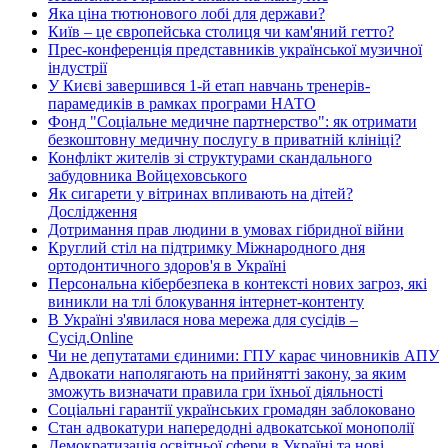
Яка ціна тютюнового лобі для держави?
Київ – це європейська столиця чи кам'яний гетто?
Прес-конференція представників української музичної
індустрії
У Києві завершився 1-й етап навчань тренерів-
парамедиків в рамках програми НАТО
Фонд "Соціальне медичне партнерство": як отримати
безкоштовну медичну послугу в приватній клініці?
Конфлікт жителів зі структурами скандального
забудовника Войцеховського
Як сигарети у вітринах впливають на дітей?
Дослідження
Дотримання прав людини в умовах гібридної війни
Круглий стіл на підтримку Міжнародного дня
ортодонтичного здоров'я в Україні
Персональна кібербезпека в контексті нових загроз, які
виникли на тлі блокування інтернет-контенту
В Україні з'явилася нова мережа для сусідів –
Сусід.Online
Чи не депутатами єдиними: ГПУ карає чиновників АПУ
Адвокати наполягають на прийнятті закону, за яким
зможуть визначати правила гри їхньої діяльності
Соціальні гарантії українських громадян заблоковано
Стан адвокатури напередодні адвокатської монополії
Демократизація освітньої сфери в Україні та нові