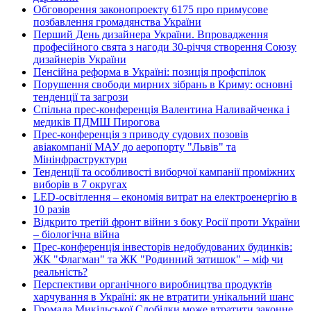
Обговорення законопроекту 6175 про примусове
позбавлення громадянства України
Перший День дизайнера України. Впровадження
професійного свята з нагоди 30-річчя створення Союзу
дизайнерів України
Пенсійна реформа в Україні: позиція профспілок
Порушення свободи мирних зібрань в Криму: основні
тенденції та загрози
Спільна прес-конференція Валентина Наливайченка і
медиків ПДМШ Пирогова
Прес-конференція з приводу судових позовів
авіакомпанії МАУ до аеропорту "Львів" та
Мінінфраструктури
Тенденції та особливості виборчої кампанії проміжних
виборів в 7 округах
LED-освітлення – економія витрат на електроенергію в
10 разів
Відкрито третій фронт війни з боку Росії проти України
– біологічна війна
Прес-конференція інвесторів недобудованих будинків:
ЖК "Флагман" та ЖК "Родинний затишок" – міф чи
реальність?
Перспективи органічного виробництва продуктів
харчування в Україні: як не втратити унікальний шанс
Громада Микільської Слобідки може втратити законне