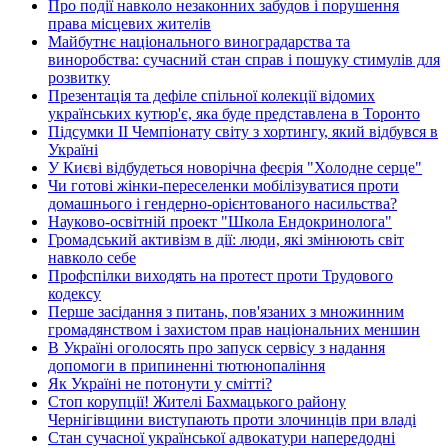
Про події навколо незаконних забудов і порушення
права місцевих жителів
Майбутнє національного виноградарства та
виноробства: сучасний стан справ і пошуку стимулів для
розвитку
Презентація та дефіле спільної колекції відомих
українських кутюр'є, яка буде представлена в Торонто
Підсумки ІІ Чемпіонату світу з хортингу, який відбувся в
Україні
У Києві відбудеться новорічна феєрія "Холодне серце"
Чи готові жінки-переселенки мобілізуватися проти
домашнього і гендерно-орієнтованого насильства?
Науково-освітній проект "Школа Ендокринолога"
Громадський активізм в дії: люди, які змінюють світ
навколо себе
Профспілки виходять на протест проти Трудового
кодексу
Перше засідання з питань, пов'язаних з множинним
громадянством і захистом прав національних меншин
В Україні оголосять про запуск сервісу з надання
допомоги в припиненні тютюнопаління
Як Україні не потонути у смітті?
Стоп корупції! Жителі Бахмацького району
Чернігівщини виступають проти злочинців при владі
Стан сучасної української адвокатури напередодні