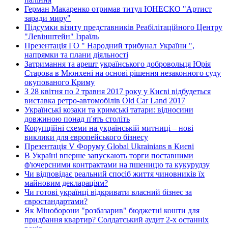
Герман Макаренко отримав титул ЮНЕСКО "Артист
заради миру"
Підсумки візиту представників Реабілітаційного Центру
"Левінштейн" Ізраїль
Презентація ГО " Народний трибунал України ",
напрямки та плани діяльності
Затримання та арешт українського добровольця Юрія
Старова в Мюнхені на основі рішення незаконного суду
окупованого Криму
З 28 квітня по 2 травня 2017 року у Києві відбудеться
виставка ретро-автомобілів Old Car Land 2017
Українські козаки та кримські татари: відносини
довжиною понад п'ять століть
Корупційні схеми на українській митниці – нові
виклики для європейського бізнесу
Презентація V Форуму Global Ukrainians в Києві
В Україні вперше запускають торги поставними
ф'ючерсними контрактами на пшеницю та кукурудзу
Чи відповідає реальний спосіб життя чиновників їх
майновим деклараціям?
Чи готові українці відкривати власний бізнес за
євростандартами?
Як Міноборони "розбазарив" бюджетні кошти для
придбання квартир? Солдатський аудит 2-х останніх