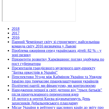
2018
2017
2016
Парний Чемпіонат світу зі стронгмену: найсильніша
команда світу 2016 визначена у Львові
Проблема ожиріння серед українських дітей: 82 % – у
зоні ризику
Пріоритети розвитку Харківщини: погляд здобувача по
пост губернатора
Презентація грандіозного музичного шоу-проекту
"Битва оркестрів в Україні"
Перспективи Угоди між Кабміном України та Урядом
Ізраїлю про тимчасове працевлаштування українців
Політичні партії: ми фінансуємо, ми контролюємо
Народження першої в світі дитини від "трьох батьків"
після пронуклеарного перенесення ядер
18 лютого в центрі Києва відзначатимуть День
захисників Дебальцевського плацдарму
Місце України в рейтингу щасливих країн до звіту про