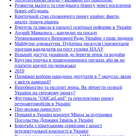
Розвиток малого та середнього бізнесу через посилення
бізнес-об'єднань
Критичний стан споживчого ринку країни: факти,
аналіз, пошук рішень
Вчитель та школа в процесі освітньої реформи в Україні
Андрій Мамалига – кандидат на посаду
Уповноваженого Верховної Ради України з прав людини
Майбутнє адвокатури. Публічна дискусія і презентація
програм кандидатів на пост голови НААУ
Вільний доступ українців до берегів річок та водойм
Кругова порука в правоохоронних органах або як не
платити кредит по-черкаськи
2019
Проміжні вибори народних депутатів в 7 округах: яким
є якість кампанії?
Виробництво та експорт зерна. Як зберегти позиції
України на світовому ринку?
Фестиваль "OldCarLand" та перспективи ринку
ретроавтомобілів в Україні
Про молоко начистоту
Перший в Україні концерт Мінца за підтримки
Посольства Держави Ізраїль в Україні
Боротьба з піратськими сервісами і захист
інтелектуальної власності в Україні