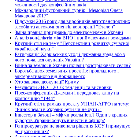
можливості для конфесійних шкіл
Міжнародний футбольний турнір "Меморіал Олега
Макарова 2017"
Підсумки 2016 року для виробників автотранспортних
засобів та автокомпонентів корпорації "Еталон"
Зміна правил приєднань до електромереж в Україні
Аналіз конфліктів між ВПО і приймаючими громадами
Круглий стіл на тему "Перспективи розвитку сучасної
української науки"
Ратифікація Харківських угод і державна зрада або з
чого почалася окупація України?
Війна за землю: в Україні почали розстрілювати селян?
Боротьба двох земельних проектів: провладного і
альтернативного від Корнацького
Хто заважає деокупації Криму
Результати ЗНО – 2016: тенденції та висновки
Прес-конференція Джамали і передпоказ кліпу на
композицію "1944"
Круглий стіл в рамках проекту УНІАН-АГРО на тему:
"Ринок землі в Україні: бути чи не бути?"
Інвестор в Затоці – міф чи реальність? Один з кращих
курортів України хочуть вивести в офшор?
Генпрокуратура не виконала рішення КСУ і примушує
до цього інших?
Антитютюнові рейди – кальянні під прицілом!