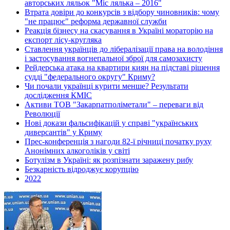
авторських ляльок "Міс лялька – 2016"
Втрата довіри до конкурсів з відбору чиновників: чому
"не працює" реформа державної служби
Реакція бізнесу на скасування в Україні мораторію на
експорт лісу-кругляка
Ставлення українців до лібералізації права на володіння
і застосування вогнепальної зброї для самозахисту
Рейдерська атака на квартири киян на підставі рішення
судді "федерального округу" Криму?
Чи почали українці курити менше? Результати
дослідження КМІС
Активи ТОВ "Закарпатполіметали" – переваги від
Революції
Нові докази фальсифікацій у справі "українських
диверсантів" у Криму
Прес-конференція з нагоди 82-ї річниці початку руху
Анонімних алкоголіків у світі
Ботулізм в Україні: як розпізнати заражену рибу
Безкарність відроджує корупцію
2022