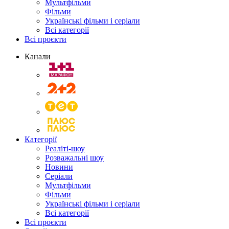
Мультфільми
Фільми
Українські фільми і серіали
Всі категорії
Всі проєкти
Канали
Категорії
Реаліті-шоу
Розважальні шоу
Новини
Серіали
Мультфільми
Фільми
Українські фільми і серіали
Всі категорії
Всі проєкти