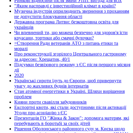
Ринкові відносини після зміни УПП: вигода для всіх
"Яким насправді є інвестиційний клімат в країні?
Музична індустрія оприлюднить звернення з проханням
не допустити блокування області
Державна програма Литви: безкоштовна освіта для
українців
Чи впевнений ти, що можеш безпечно для здоров'я їсти
круасани, тортики або смачні булочки?
=Створення Ради ветеранів АТО з питань етики та
моралі
Про реконструкції згорілого Центрального гастроному
за адресою: Хрещатик, 40/1
Підсумки безвізового режиму з ЄС після першого місяця
дії
2020
Українські сироти їдуть до Європи, щоб привернути
увагу до жахливих буднів інтернатів
Стан атомної енергетики в Україні. Шляхи вирішення
проблем
Кияни проти свавілля забудовників
Експортні квоти, які стали доступними після активації
Угоди про асоціацію з ЄС
Презентація ГО "Жінка & Закон": допомога матерям, які
перебувають в боротьбі за своїх дітей
Рішення Оболонського районного суду м. Києва щодо