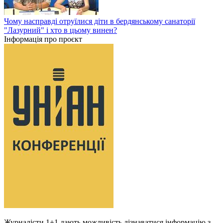
Чому насправді отруїлися діти в бердянському санаторії
"Лазурний" і хто в цьому винен?
Інформація про проєкт
Журналісти 1+1 дають можливість дізнаватися інформацію з