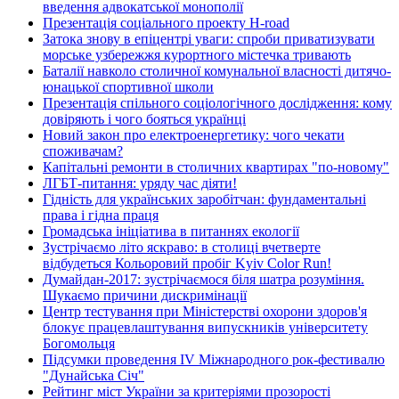
введення адвокатської монополії
Презентація соціального проекту H-road
Затока знову в епіцентрі уваги: спроби приватизувати
морське узбережжя курортного містечка тривають
Баталії навколо столичної комунальної власності дитячо-
юнацької спортивної школи
Презентація спільного соціологічного дослідження: кому
довіряють і чого бояться українці
Новий закон про електроенергетику: чого чекати
споживачам?
Капітальні ремонти в столичних квартирах "по-новому"
ЛГБТ-питання: уряду час діяти!
Гідність для українських заробітчан: фундаментальні
права і гідна праця
Громадська ініціатива в питаннях екології
Зустрічаємо літо яскраво: в столиці вчетверте
відбудеться Кольоровий пробіг Kyiv Color Run!
Думайдан-2017: зустрічаємося біля шатра розуміння.
Шукаємо причини дискримінації
Центр тестування при Міністерстві охорони здоров'я
блокує працевлаштування випускників університету
Богомольця
Підсумки проведення IV Міжнародного рок-фестивалю
"Дунайська Січ"
Рейтинг міст України за критеріями прозорості