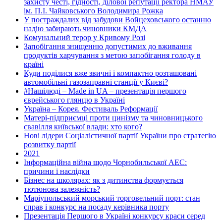
захисту честі, гідності, ділової репутації ректора НМАУ
ім. П.І. Чайковського Володимира Рожка
У постраждалих від забудови Войцеховського останню
надію забирають чиновники КМДА
Комунальний терор у Кривому Розі
Запобігання знищенню допустимих до вживання
продуктів харчування з метою запобігання голоду в
країні
Куди поділися вже звичні і компактно розташовані
автомобільні газозаправні станції у Києві?
#Нашілюді – Made in UA – презентація першого
єврейського глянцю в Україні
Україна – Корея. Фестиваль Реформації
Матері-підприємці проти цинізму та чиновницького
свавілля київської влади: хто кого?
Нові лідери Соціалістичної партії України про стратегію
розвитку партії
2021
Інформаційна війна щодо Чорнобильської АЕС:
причини і наслідки
Бізнес на школярах: як з дитинства формується
тютюнова залежність?
Маріупольський морський торговельний порт: стан
справ і конкурс на посаду керівника порту
Презентація Першого в Україні конкурсу краси серед