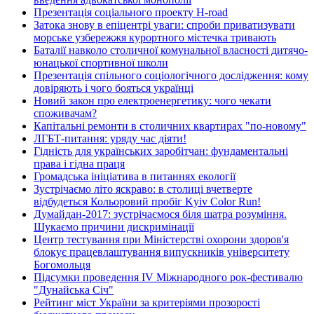
Презентація соціального проекту H-road
Затока знову в епіцентрі уваги: спроби приватизувати
морське узбережжя курортного містечка тривають
Баталії навколо столичної комунальної власності дитячо-
юнацької спортивної школи
Презентація спільного соціологічного дослідження: кому
довіряють і чого бояться українці
Новий закон про електроенергетику: чого чекати
споживачам?
Капітальні ремонти в столичних квартирах "по-новому"
ЛГБТ-питання: уряду час діяти!
Гідність для українських заробітчан: фундаментальні
права і гідна праця
Громадська ініціатива в питаннях екології
Зустрічаємо літо яскраво: в столиці вчетверте
відбудеться Кольоровий пробіг Kyiv Color Run!
Думайдан-2017: зустрічаємося біля шатра розуміння.
Шукаємо причини дискримінації
Центр тестування при Міністерстві охорони здоров'я
блокує працевлаштування випускників університету
Богомольця
Підсумки проведення IV Міжнародного рок-фестивалю
"Дунайська Січ"
Рейтинг міст України за критеріями прозорості