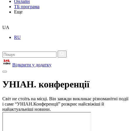
Онлайн
ТБ програма
Еще
UA
RU
Відкрити у додатку
УНІАН. конференції
Світ не стоїть на місці. Він завжди викликає різноманітні події
і саме “УНІАН.Конференції” розкриє найсвіжіші й
найактуальніші новини.