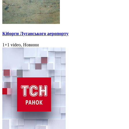
Кіборги Луганського аеропорту
1+1 video, Новини