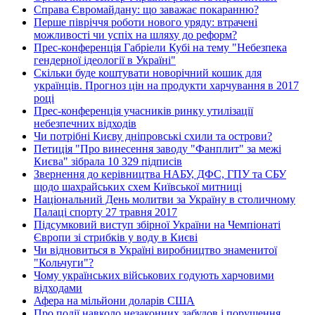
Справа Євромайдану: що заважає покаранню?
Перше півріччя роботи нового уряду: втрачені
можливості чи успіх на шляху до реформ?
Прес-конференція Габріели Кубі на тему "Небезпека
гендерної ідеології в Україні"
Скільки буде коштувати новорічний кошик для
українців. Прогноз цін на продукти харчування в 2017
році
Прес-конференція учасників ринку утилізації
небезпечних відходів
Чи потрібні Києву дніпровські схили та острови?
Петиція "Про винесення заводу "Фанплит" за межі
Києва" зібрала 10 329 підписів
Звернення до керівництва НАБУ, ДФС, ГПУ та СБУ
щодо шахрайських схем Київської митниці
Національний День молитви за Україну в столичному
Палаці спорту 27 травня 2017
Підсумковий виступ збірної України на Чемпіонаті
Європи зі стрибків у воду в Києві
Чи відновиться в Україні виробництво знаменитої
"Кольчуги"?
Чому українських військових годують харчовими
відходами
Афера на мільйони доларів США
Про події навколо незаконних забудов і порушення