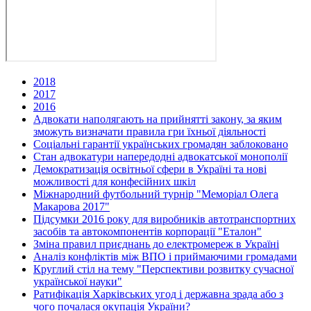
2018
2017
2016
Адвокати наполягають на прийнятті закону, за яким
зможуть визначати правила гри їхньої діяльності
Соціальні гарантії українських громадян заблоковано
Стан адвокатури напередодні адвокатської монополії
Демократизація освітньої сфери в Україні та нові
можливості для конфесійних шкіл
Міжнародний футбольний турнір "Меморіал Олега
Макарова 2017"
Підсумки 2016 року для виробників автотранспортних
засобів та автокомпонентів корпорації "Еталон"
Зміна правил приєднань до електромереж в Україні
Аналіз конфліктів між ВПО і приймаючими громадами
Круглий стіл на тему "Перспективи розвитку сучасної
української науки"
Ратифікація Харківських угод і державна зрада або з
чого почалася окупація України?