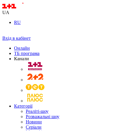
UA
RU
Вхід в кабінет
Онлайн
ТБ програма
Канали
Категорії
Реаліті-шоу
Розважальні шоу
Новини
Серіали