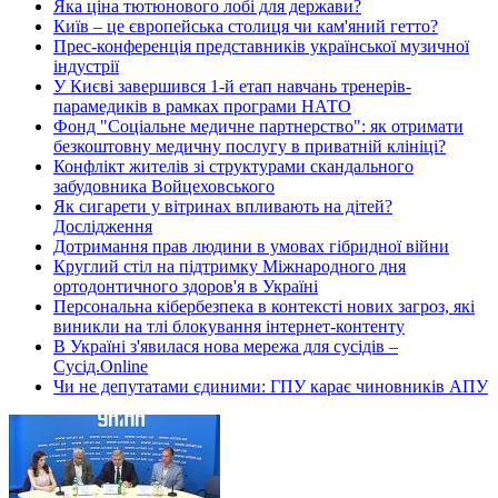
Яка ціна тютюнового лобі для держави?
Київ – це європейська столиця чи кам'яний гетто?
Прес-конференція представників української музичної
індустрії
У Києві завершився 1-й етап навчань тренерів-
парамедиків в рамках програми НАТО
Фонд "Соціальне медичне партнерство": як отримати
безкоштовну медичну послугу в приватній клініці?
Конфлікт жителів зі структурами скандального
забудовника Войцеховського
Як сигарети у вітринах впливають на дітей?
Дослідження
Дотримання прав людини в умовах гібридної війни
Круглий стіл на підтримку Міжнародного дня
ортодонтичного здоров'я в Україні
Персональна кібербезпека в контексті нових загроз, які
виникли на тлі блокування інтернет-контенту
В Україні з'явилася нова мережа для сусідів –
Сусід.Online
Чи не депутатами єдиними: ГПУ карає чиновників АПУ