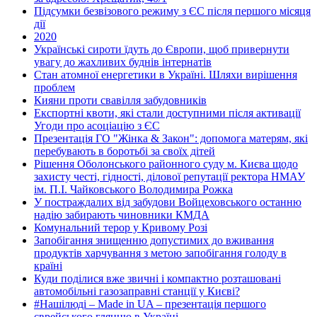
Підсумки безвізового режиму з ЄС після першого місяця
дії
2020
Українські сироти їдуть до Європи, щоб привернути
увагу до жахливих буднів інтернатів
Стан атомної енергетики в Україні. Шляхи вирішення
проблем
Кияни проти свавілля забудовників
Експортні квоти, які стали доступними після активації
Угоди про асоціацію з ЄС
Презентація ГО "Жінка & Закон": допомога матерям, які
перебувають в боротьбі за своїх дітей
Рішення Оболонського районного суду м. Києва щодо
захисту честі, гідності, ділової репутації ректора НМАУ
ім. П.І. Чайковського Володимира Рожка
У постраждалих від забудови Войцеховського останню
надію забирають чиновники КМДА
Комунальний терор у Кривому Розі
Запобігання знищенню допустимих до вживання
продуктів харчування з метою запобігання голоду в
країні
Куди поділися вже звичні і компактно розташовані
автомобільні газозаправні станції у Києві?
#Нашілюді – Made in UA – презентація першого
єврейського глянцю в Україні