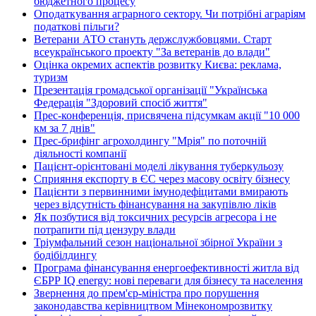
бюджетного процесу
Оподаткування аграрного сектору. Чи потрібні аграріям
податкові пільги?
Ветерани АТО стануть держслужбовцями. Старт
всеукраїнського проекту "За ветеранів до влади"
Оцінка окремих аспектів розвитку Києва: реклама,
туризм
Презентація громадської організації "Українська
Федерація "Здоровий спосіб життя"
Прес-конференція, присвячена підсумкам акції "10 000
км за 7 днів"
Прес-брифінг агрохолдингу "Мрія" по поточній
діяльності компанії
Пацієнт-орієнтовані моделі лікування туберкульозу
Сприяння експорту в ЄС через масову освіту бізнесу
Пацієнти з первинними імунодефіцитами вмирають
через відсутність фінансування на закупівлю ліків
Як позбутися від токсичних ресурсів агресора і не
потрапити під цензуру влади
Тріумфальний сезон національної збірної України з
бодібілдингу
Програма фінансування енергоефективності житла від
ЄБРР IQ energy: нові переваги для бізнесу та населення
Звернення до прем'єр-міністра про порушення
законодавства керівництвом Мінекономрозвитку