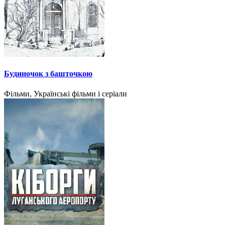
Будиночок з башточкою
Фільми, Українські фільми і серіали