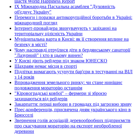
щастя World Happiness Report
ІХ Міжнародна Пасхальна асамблея "Духовність
об'єднує Україну"
Перемоги і поразки антикорупційної боротьби в Україні:
міжнародний погляд
Інтернет-провайдера звинувачують у зазіханні на
територіальну цілісність України
Муніципальна варта в Києві: як її створення вплине на
безпеку в місті?
Чому насправді отруїлися діти в бердянському санаторії
"Лазурний" і хто в цьому винен?
У Києві діють рейдери під знаком ЮНЕСКО
Шахраям немає місця в спорті
Підлітки вимагають усунути бар'єри в тестуванні на ВІЛ
з 14 років
Впровадження земельного ринку: чи стане нинішнє
подовження мораторію останнім
"Кіровоградські ковбої" – фермери зі зброєю
захищаються від рейдерів
Закарпаття: перші вибори в громадах під загрозою зриву
Прес-конференція, присвячена дням українського кіно в
Брюсселі
Звернення голів асоціацій деревообробних підприємств
про скасування мораторію на експорт необробленої
деревини