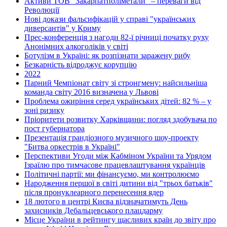
Активи ТОВ "Закарпатполіметали" – переваги від
Революції
Нові докази фальсифікацій у справі "українських
диверсантів" у Криму
Прес-конференція з нагоди 82-ї річниці початку руху
Анонімних алкоголіків у світі
Ботулізм в Україні: як розпізнати заражену рибу
Безкарність відроджує корупцію
2022
Парний Чемпіонат світу зі стронгмену: найсильніша
команда світу 2016 визначена у Львові
Проблема ожиріння серед українських дітей: 82 % – у
зоні ризику
Пріоритети розвитку Харківщини: погляд здобувача по
пост губернатора
Презентація грандіозного музичного шоу-проекту
"Битва оркестрів в Україні"
Перспективи Угоди між Кабміном України та Урядом
Ізраїлю про тимчасове працевлаштування українців
Політичні партії: ми фінансуємо, ми контролюємо
Народження першої в світі дитини від "трьох батьків"
після пронуклеарного перенесення ядер
18 лютого в центрі Києва відзначатимуть День
захисників Дебальцевського плацдарму
Місце України в рейтингу щасливих країн до звіту про