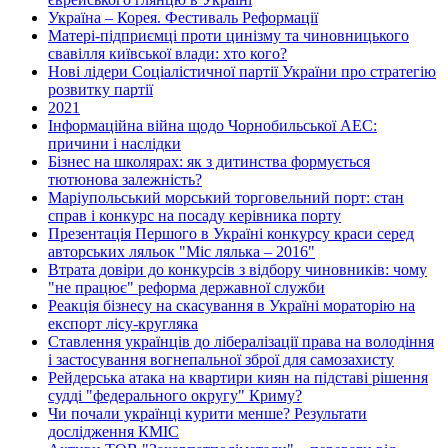
Україна – Корея. Фестиваль Реформації
Матері-підприємці проти цинізму та чиновницького
свавілля київської влади: хто кого?
Нові лідери Соціалістичної партії України про стратегію
розвитку партії
2021
Інформаційна війна щодо Чорнобильської АЕС:
причини і наслідки
Бізнес на школярах: як з дитинства формується
тютюнова залежність?
Маріупольський морський торговельний порт: стан
справ і конкурс на посаду керівника порту
Презентація Першого в Україні конкурсу краси серед
авторських ляльок "Міс лялька – 2016"
Втрата довіри до конкурсів з відбору чиновників: чому
"не працює" реформа державної служби
Реакція бізнесу на скасування в Україні мораторію на
експорт лісу-кругляка
Ставлення українців до лібералізації права на володіння
і застосування вогнепальної зброї для самозахисту
Рейдерська атака на квартири киян на підставі рішення
судді "федерального округу" Криму?
Чи почали українці курити менше? Результати
дослідження КМІС