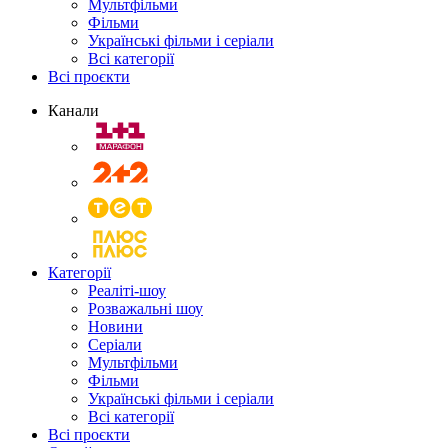
Мультфільми
Фільми
Українські фільми і серіали
Всі категорії
Всі проєкти
Канали
Категорії
Реаліті-шоу
Розважальні шоу
Новини
Серіали
Мультфільми
Фільми
Українські фільми і серіали
Всі категорії
Всі проєкти