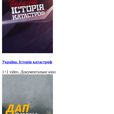
Україна. Історія катастроф
1+1 video, Документальне кіно