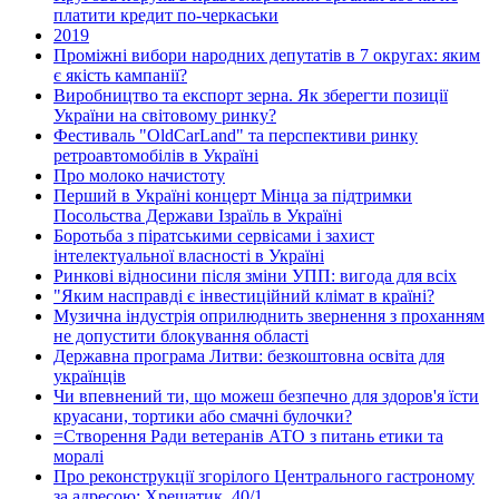
платити кредит по-черкаськи
2019
Проміжні вибори народних депутатів в 7 округах: яким
є якість кампанії?
Виробництво та експорт зерна. Як зберегти позиції
України на світовому ринку?
Фестиваль "OldCarLand" та перспективи ринку
ретроавтомобілів в Україні
Про молоко начистоту
Перший в Україні концерт Мінца за підтримки
Посольства Держави Ізраїль в Україні
Боротьба з піратськими сервісами і захист
інтелектуальної власності в Україні
Ринкові відносини після зміни УПП: вигода для всіх
"Яким насправді є інвестиційний клімат в країні?
Музична індустрія оприлюднить звернення з проханням
не допустити блокування області
Державна програма Литви: безкоштовна освіта для
українців
Чи впевнений ти, що можеш безпечно для здоров'я їсти
круасани, тортики або смачні булочки?
=Створення Ради ветеранів АТО з питань етики та
моралі
Про реконструкції згорілого Центрального гастроному
за адресою: Хрещатик, 40/1