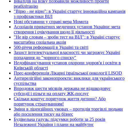
Інвалідів на візку позбавили можливості пройти
реабілітацію
"Вірю - не вірю": в Україні стартує інноваційна кампанія
з профілактики ВІЛ
Нові обставини у справі мера Момота
Асоціація приватних медичних установ України: мета
створення і очікування щодо її діяльності
"Не вір словам – зроби тест на ВІЛ": в Україні стартує
масштабна соціальна акція
500-річчя реформації в Україні та світі
Захист інтелектуальної власності: чи загрожує Україні
попадання до "чорного списку"
Недофінансування установ охорони здоров'я і освіти в
Київській області
Прес-конференція Лікарні ізраїльської онкології LISOD
Антирелігійні законопроекти: виклики для українського
суспільства
Впродовж шести місяців держава не відшкодовує
субсидії і пільги на оплату ЖК-послуг
Скільки коштує порятунок життя дитини? Або
порятунок страхуванням!
Зміни в ліцензійних умовах – протидія торгівлі людьми
або посилення тиску на бізнес
Будівельна галузь: підсумки роботи за 25 років
Незалежної України і плани на майбутнє