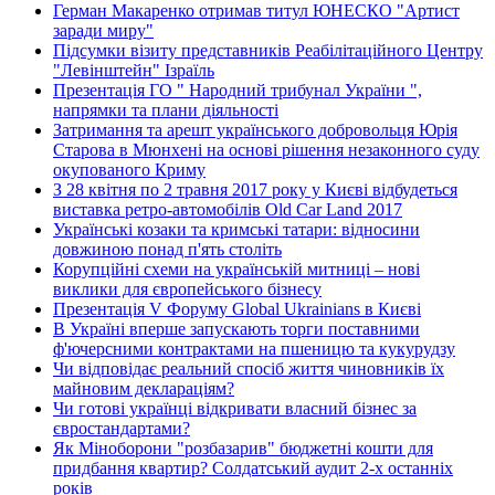
Герман Макаренко отримав титул ЮНЕСКО "Артист
заради миру"
Підсумки візиту представників Реабілітаційного Центру
"Левінштейн" Ізраїль
Презентація ГО " Народний трибунал України ",
напрямки та плани діяльності
Затримання та арешт українського добровольця Юрія
Старова в Мюнхені на основі рішення незаконного суду
окупованого Криму
З 28 квітня по 2 травня 2017 року у Києві відбудеться
виставка ретро-автомобілів Old Car Land 2017
Українські козаки та кримські татари: відносини
довжиною понад п'ять століть
Корупційні схеми на українській митниці – нові
виклики для європейського бізнесу
Презентація V Форуму Global Ukrainians в Києві
В Україні вперше запускають торги поставними
ф'ючерсними контрактами на пшеницю та кукурудзу
Чи відповідає реальний спосіб життя чиновників їх
майновим деклараціям?
Чи готові українці відкривати власний бізнес за
євростандартами?
Як Міноборони "розбазарив" бюджетні кошти для
придбання квартир? Солдатський аудит 2-х останніх
років