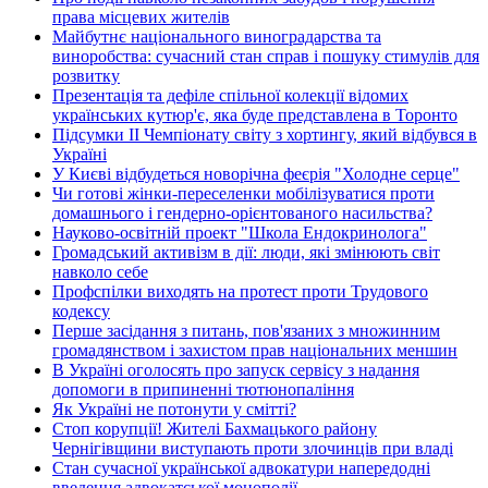
права місцевих жителів
Майбутнє національного виноградарства та
виноробства: сучасний стан справ і пошуку стимулів для
розвитку
Презентація та дефіле спільної колекції відомих
українських кутюр'є, яка буде представлена в Торонто
Підсумки ІІ Чемпіонату світу з хортингу, який відбувся в
Україні
У Києві відбудеться новорічна феєрія "Холодне серце"
Чи готові жінки-переселенки мобілізуватися проти
домашнього і гендерно-орієнтованого насильства?
Науково-освітній проект "Школа Ендокринолога"
Громадський активізм в дії: люди, які змінюють світ
навколо себе
Профспілки виходять на протест проти Трудового
кодексу
Перше засідання з питань, пов'язаних з множинним
громадянством і захистом прав національних меншин
В Україні оголосять про запуск сервісу з надання
допомоги в припиненні тютюнопаління
Як Україні не потонути у смітті?
Стоп корупції! Жителі Бахмацького району
Чернігівщини виступають проти злочинців при владі
Стан сучасної української адвокатури напередодні
введення адвокатської монополії