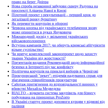
право на берег Дніпра
Нова спроба незаконної забудови скверу Радунка на
проспекті Алішера Навої в Києві
Пілотний проект з рекультивації – перший крок до
легалізації ринку бурштину
Як перемогти корупцію в обороні
Червона кнопка від українського телебачення знову
може опинитися в руках Януковича
Міжнародний досвід у звільненні українських
військовополонених
Вступна кампанія 2017: чи оберуть кримські абітурієнти
вільне суспільство?
Чи врятує комплексний законопроект щодо захисту
тварин України від жорстокості?
Презентація видання Рекомендацій щодо інформаційної
безпеки в Інтернеті під час конфлікту
Політична корупція на прикладі виборів в Чернігові
Прокурорський "рекет": епідемія надуманих справ для
збагачення співробітників прокуратури
Саботаж притягнення до відповідальності винних у
вбивстві Михайла Медведєва
RIALTO – відкрита система закупівель для бізнесу,
побудована на принципах ProZorro
В Україні стартує проект допомоги курцям у відмові від
паління