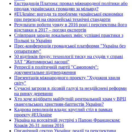
Екстрадиція Платона: провал міжнародної політики або
продаж українських громадян за мільярд?
#EUkraine: вигоди та проблеми української економіки
при переході на європейські технічні стандарти
Результати роботи уряду в 2016 році і перспектива його
відставки в 2017 – погляд експертів
Співпраця заради локальних змін: успішні практики з
Польщі та України
Прес-конференція громадської платформи "Україна без
сепаратизму"
50 відтінків бруду: технології тиску на суддів у справі
ЗАТ "Житомирські ласощі"
Репресії в політичній партії "Самопоміч":
документальне підтвердження
Презентація міжнародного проекту "Художня хвиля
світу"
Сучасні загрози в лісовій галузі та нездійснені реформи
на ринку деревини
Хто хоче відібрати майбутній центральний храм у ВРЦ
євангельських християн-баптистів України?
Кадрова революція влади: круглий стіл в рамках
проекту #EUkraine
Україна на всесвітній зустрічі з Папою Франциском:
Краків 26-31 липня 2016
Органічний сектор України: реалії та перспективи