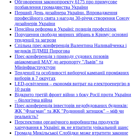
Обговорення законопроекту 6175 про примусове
позбавлення громадянства України
Перший День дизайнера України. Впровадження
професійного свята з нагоди 30-річчя створення Союзу
дизайнерів України
Пенсійна реформа в Україні: позиція профспілок
Порушення свободи мирних зібрань в Криму: основні
тенденції та загрози
Спільна прес-конференція Валентина Наливайченка і
медиків ПДМШ Пирогова
Прес-конференція з приводу судових позовів
авіакомпанії МАУ до аеропорту "Львів" та
Мінінфраструктури
Тенденції та особливості виборчої кампанії проміжних
виборів в 7 округах
LED-освітлення – економія витрат на електроенергію в
10 разів
Відкрито третій фронт війни з боку Росії проти України
– біологічна війна
Прес-конференція інвесторів недобудованих будинків:
ЖК "Флагман" та ЖК "Родинний затишок" – міф чи
реальність?
Перспективи органічного виробництва продуктів
харчування в Україні: як не втратити унікальний шанс
Громада Микільської Слобідки може втратити законне