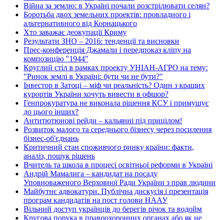
Війна за землю: в Україні почали розстрілювати селян?
Боротьба двох земельних проектів: провладного і
альтернативного від Корнацького
Хто заважає деокупації Криму
Результати ЗНО – 2016: тенденції та висновки
Прес-конференція Джамали і передпоказ кліпу на
композицію "1944"
Круглий стіл в рамках проекту УНІАН-АГРО на тему:
"Ринок землі в Україні: бути чи не бути?"
Інвестор в Затоці – міф чи реальність? Один з кращих
курортів України хочуть вивести в офшор?
Генпрокуратура не виконала рішення КСУ і примушує
до цього інших?
Антитютюнові рейди – кальянні під прицілом!
Розвиток малого та середнього бізнесу через посилення
бізнес-об'єднань
Критичний стан споживчого ринку країни: факти,
аналіз, пошук рішень
Вчитель та школа в процесі освітньої реформи в Україні
Андрій Мамалига – кандидат на посаду
Уповноваженого Верховної Ради України з прав людини
Майбутнє адвокатури. Публічна дискусія і презентація
програм кандидатів на пост голови НААУ
Вільний доступ українців до берегів річок та водойм
Кругова порука в правоохоронних органах або як не