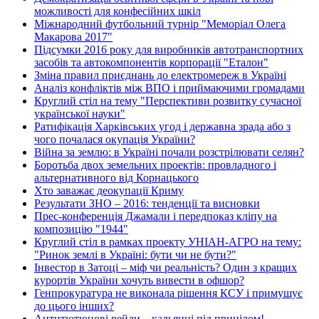
можливості для конфесійних шкіл
Міжнародний футбольний турнір "Меморіал Олега
Макарова 2017"
Підсумки 2016 року для виробників автотранспортних
засобів та автокомпонентів корпорації "Еталон"
Зміна правил приєднань до електромереж в Україні
Аналіз конфліктів між ВПО і приймаючими громадами
Круглий стіл на тему "Перспективи розвитку сучасної
української науки"
Ратифікація Харківських угод і державна зрада або з
чого почалася окупація України?
Війна за землю: в Україні почали розстрілювати селян?
Боротьба двох земельних проектів: провладного і
альтернативного від Корнацького
Хто заважає деокупації Криму
Результати ЗНО – 2016: тенденції та висновки
Прес-конференція Джамали і передпоказ кліпу на
композицію "1944"
Круглий стіл в рамках проекту УНІАН-АГРО на тему:
"Ринок землі в Україні: бути чи не бути?"
Інвестор в Затоці – міф чи реальність? Один з кращих
курортів України хочуть вивести в офшор?
Генпрокуратура не виконала рішення КСУ і примушує
до цього інших?
Антитютюнові рейди – кальянні під прицілом!