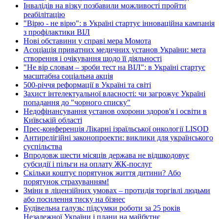
Інвалідів на візку позбавили можливості пройти
реабілітацію
"Вірю - не вірю": в Україні стартує інноваційна кампанія
з профілактики ВІЛ
Нові обставини у справі мера Момота
Асоціація приватних медичних установ України: мета
створення і очікування щодо її діяльності
"Не вір словам – зроби тест на ВІЛ": в Україні стартує
масштабна соціальна акція
500-річчя реформації в Україні та світі
Захист інтелектуальної власності: чи загрожує Україні
попадання до "чорного списку"
Недофінансування установ охорони здоров'я і освіти в
Київській області
Прес-конференція Лікарні ізраїльської онкології LISOD
Антирелігійні законопроекти: виклики для українського
суспільства
Впродовж шести місяців держава не відшкодовує
субсидії і пільги на оплату ЖК-послуг
Скільки коштує порятунок життя дитини? Або
порятунок страхуванням!
Зміни в ліцензійних умовах – протидія торгівлі людьми
або посилення тиску на бізнес
Будівельна галузь: підсумки роботи за 25 років
Незалежної України і плани на майбутнє