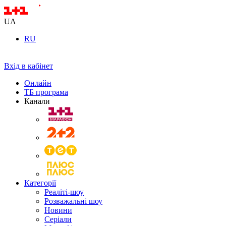
UA
RU
Вхід в кабінет
Онлайн
ТБ програма
Канали
Категорії
Реаліті-шоу
Розважальні шоу
Новини
Серіали