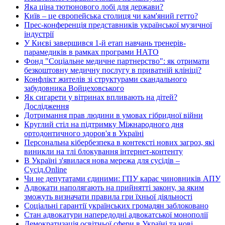
Яка ціна тютюнового лобі для держави?
Київ – це європейська столиця чи кам'яний гетто?
Прес-конференція представників української музичної
індустрії
У Києві завершився 1-й етап навчань тренерів-
парамедиків в рамках програми НАТО
Фонд "Соціальне медичне партнерство": як отримати
безкоштовну медичну послугу в приватній клініці?
Конфлікт жителів зі структурами скандального
забудовника Войцеховського
Як сигарети у вітринах впливають на дітей?
Дослідження
Дотримання прав людини в умовах гібридної війни
Круглий стіл на підтримку Міжнародного дня
ортодонтичного здоров'я в Україні
Персональна кібербезпека в контексті нових загроз, які
виникли на тлі блокування інтернет-контенту
В Україні з'явилася нова мережа для сусідів –
Сусід.Online
Чи не депутатами єдиними: ГПУ карає чиновників АПУ
Адвокати наполягають на прийнятті закону, за яким
зможуть визначати правила гри їхньої діяльності
Соціальні гарантії українських громадян заблоковано
Стан адвокатури напередодні адвокатської монополії
Демократизація освітньої сфери в Україні та нові