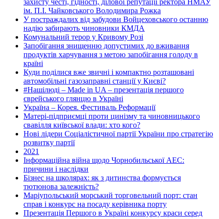
захисту честі, гідності, ділової репутації ректора НМАУ
ім. П.І. Чайковського Володимира Рожка
У постраждалих від забудови Войцеховського останню
надію забирають чиновники КМДА
Комунальний терор у Кривому Розі
Запобігання знищенню допустимих до вживання
продуктів харчування з метою запобігання голоду в
країні
Куди поділися вже звичні і компактно розташовані
автомобільні газозаправні станції у Києві?
#Нашілюді – Made in UA – презентація першого
єврейського глянцю в Україні
Україна – Корея. Фестиваль Реформації
Матері-підприємці проти цинізму та чиновницького
свавілля київської влади: хто кого?
Нові лідери Соціалістичної партії України про стратегію
розвитку партії
2021
Інформаційна війна щодо Чорнобильської АЕС:
причини і наслідки
Бізнес на школярах: як з дитинства формується
тютюнова залежність?
Маріупольський морський торговельний порт: стан
справ і конкурс на посаду керівника порту
Презентація Першого в Україні конкурсу краси серед