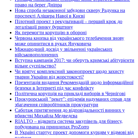
право на берег Дніпра
Нова спроба незаконної забудови скверу Радунка на
проспекті Алішера Навої в Києві
Пілотний проект з рекультивації – перший крок до
легалізації ринку бурштину
Як перемогти корупцію в обороні
Червона кнопка від українського телебачення знову
може опинитися в руках Януковича
Міжнародний досвід у звільненні українських
військовополонених
Вступна кампанія 2017: чи оберуть кримські абітурієнти
вільне суспільство?
Чи врятує комплексний законопроект щодо захисту
тварин України від жорстокості?
Презентація видання Рекомендацій щодо інформаційної
безпеки в Інтернеті під час конфлікту
Політична корупція на прикладі виборів в Чернігові
Прокурорський "рекет": епідемія надуманих справ для
збагачення співробітників прокуратури
Саботаж притягнення до відповідальності винних у
вбивстві Михайла Медведєва
RIALTO – відкрита система закупівель для бізнесу,
побудована на принципах ProZorro
В Україні стартує проект допомоги курцям у відмові від
паління