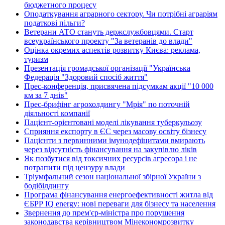
бюджетного процесу
Оподаткування аграрного сектору. Чи потрібні аграріям
податкові пільги?
Ветерани АТО стануть держслужбовцями. Старт
всеукраїнського проекту "За ветеранів до влади"
Оцінка окремих аспектів розвитку Києва: реклама,
туризм
Презентація громадської організації "Українська
Федерація "Здоровий спосіб життя"
Прес-конференція, присвячена підсумкам акції "10 000
км за 7 днів"
Прес-брифінг агрохолдингу "Мрія" по поточній
діяльності компанії
Пацієнт-орієнтовані моделі лікування туберкульозу
Сприяння експорту в ЄС через масову освіту бізнесу
Пацієнти з первинними імунодефіцитами вмирають
через відсутність фінансування на закупівлю ліків
Як позбутися від токсичних ресурсів агресора і не
потрапити під цензуру влади
Тріумфальний сезон національної збірної України з
бодібілдингу
Програма фінансування енергоефективності житла від
ЄБРР IQ energy: нові переваги для бізнесу та населення
Звернення до прем'єр-міністра про порушення
законодавства керівництвом Мінекономрозвитку