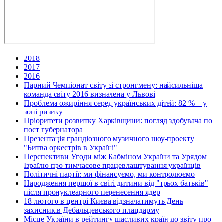
2018
2017
2016
Парний Чемпіонат світу зі стронгмену: найсильніша
команда світу 2016 визначена у Львові
Проблема ожиріння серед українських дітей: 82 % – у
зоні ризику
Пріоритети розвитку Харківщини: погляд здобувача по
пост губернатора
Презентація грандіозного музичного шоу-проекту
"Битва оркестрів в Україні"
Перспективи Угоди між Кабміном України та Урядом
Ізраїлю про тимчасове працевлаштування українців
Політичні партії: ми фінансуємо, ми контролюємо
Народження першої в світі дитини від "трьох батьків"
після пронуклеарного перенесення ядер
18 лютого в центрі Києва відзначатимуть День
захисників Дебальцевського плацдарму
Місце України в рейтингу щасливих країн до звіту про