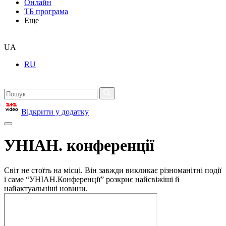
Онлайн
ТБ програма
Еще
UA
RU
Відкрити у додатку
УНІАН. конференції
Світ не стоїть на місці. Він завжди викликає різноманітні події
і саме “УНІАН.Конференції” розкриє найсвіжіші й
найактуальніші новини.