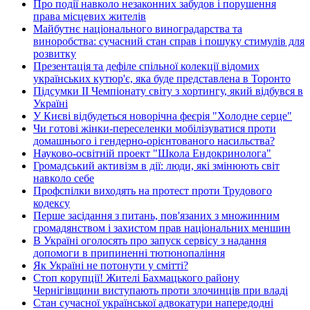
Про події навколо незаконних забудов і порушення
права місцевих жителів
Майбутнє національного виноградарства та
виноробства: сучасний стан справ і пошуку стимулів для
розвитку
Презентація та дефіле спільної колекції відомих
українських кутюр'є, яка буде представлена в Торонто
Підсумки ІІ Чемпіонату світу з хортингу, який відбувся в
Україні
У Києві відбудеться новорічна феєрія "Холодне серце"
Чи готові жінки-переселенки мобілізуватися проти
домашнього і гендерно-орієнтованого насильства?
Науково-освітній проект "Школа Ендокринолога"
Громадський активізм в дії: люди, які змінюють світ
навколо себе
Профспілки виходять на протест проти Трудового
кодексу
Перше засідання з питань, пов'язаних з множинним
громадянством і захистом прав національних меншин
В Україні оголосять про запуск сервісу з надання
допомоги в припиненні тютюнопаління
Як Україні не потонути у смітті?
Стоп корупції! Жителі Бахмацького району
Чернігівщини виступають проти злочинців при владі
Стан сучасної української адвокатури напередодні