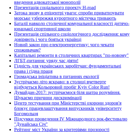
введення адвокатської монополії
Презентація соціального проекту H-road
Затока знову в епіцентрі уваги: спроби приватизувати
морське узбережжя курортного містечка тривають
Баталії навколо столичної комунальної власності дитячо-
юнацької спортивної школи
Презентація спільного соціологічного дослідження: кому
довіряють і чого бояться українці
Новий закон про електроенергетику: чого чекати
споживачам?
Капітальні ремонти в столичних квартирах "по-новому"
ЛГБТ-питання: уряду час діяти!
Гідність для українських заробітчан: фундаментальні
права і гідна праця
Громадська ініціатива в питаннях екології
Зустрічаємо літо яскраво: в столиці вчетверте
відбудеться Кольоровий пробіг Kyiv Color Run!
Думайдан-2017: зустрічаємося біля шатра розуміння.
Шукаємо причини дискримінації
Центр тестування при Міністерстві охорони здоров'я
блокує працевлаштування випускників університету
Богомольця
Підсумки проведення IV Міжнародного рок-фестивалю
"Дунайська Січ"
Рейтинг міст України за критеріями прозорості