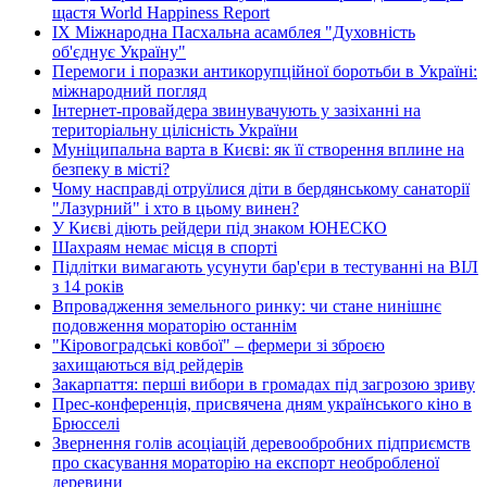
щастя World Happiness Report
ІХ Міжнародна Пасхальна асамблея "Духовність
об'єднує Україну"
Перемоги і поразки антикорупційної боротьби в Україні:
міжнародний погляд
Інтернет-провайдера звинувачують у зазіханні на
територіальну цілісність України
Муніципальна варта в Києві: як її створення вплине на
безпеку в місті?
Чому насправді отруїлися діти в бердянському санаторії
"Лазурний" і хто в цьому винен?
У Києві діють рейдери під знаком ЮНЕСКО
Шахраям немає місця в спорті
Підлітки вимагають усунути бар'єри в тестуванні на ВІЛ
з 14 років
Впровадження земельного ринку: чи стане нинішнє
подовження мораторію останнім
"Кіровоградські ковбої" – фермери зі зброєю
захищаються від рейдерів
Закарпаття: перші вибори в громадах під загрозою зриву
Прес-конференція, присвячена дням українського кіно в
Брюсселі
Звернення голів асоціацій деревообробних підприємств
про скасування мораторію на експорт необробленої
деревини