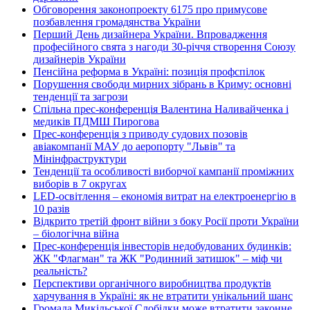
Обговорення законопроекту 6175 про примусове
позбавлення громадянства України
Перший День дизайнера України. Впровадження
професійного свята з нагоди 30-річчя створення Союзу
дизайнерів України
Пенсійна реформа в Україні: позиція профспілок
Порушення свободи мирних зібрань в Криму: основні
тенденції та загрози
Спільна прес-конференція Валентина Наливайченка і
медиків ПДМШ Пирогова
Прес-конференція з приводу судових позовів
авіакомпанії МАУ до аеропорту "Львів" та
Мінінфраструктури
Тенденції та особливості виборчої кампанії проміжних
виборів в 7 округах
LED-освітлення – економія витрат на електроенергію в
10 разів
Відкрито третій фронт війни з боку Росії проти України
– біологічна війна
Прес-конференція інвесторів недобудованих будинків:
ЖК "Флагман" та ЖК "Родинний затишок" – міф чи
реальність?
Перспективи органічного виробництва продуктів
харчування в Україні: як не втратити унікальний шанс
Громада Микільської Слобідки може втратити законне