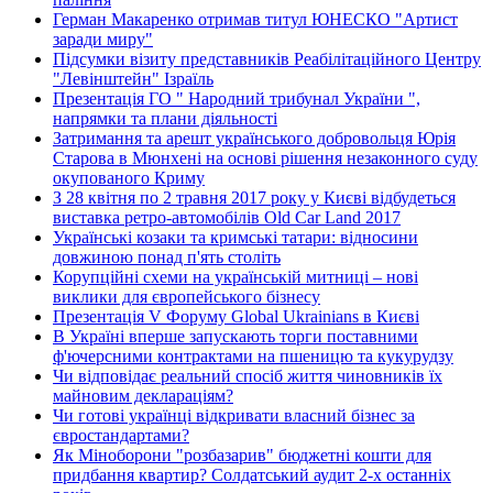
Герман Макаренко отримав титул ЮНЕСКО "Артист
заради миру"
Підсумки візиту представників Реабілітаційного Центру
"Левінштейн" Ізраїль
Презентація ГО " Народний трибунал України ",
напрямки та плани діяльності
Затримання та арешт українського добровольця Юрія
Старова в Мюнхені на основі рішення незаконного суду
окупованого Криму
З 28 квітня по 2 травня 2017 року у Києві відбудеться
виставка ретро-автомобілів Old Car Land 2017
Українські козаки та кримські татари: відносини
довжиною понад п'ять століть
Корупційні схеми на українській митниці – нові
виклики для європейського бізнесу
Презентація V Форуму Global Ukrainians в Києві
В Україні вперше запускають торги поставними
ф'ючерсними контрактами на пшеницю та кукурудзу
Чи відповідає реальний спосіб життя чиновників їх
майновим деклараціям?
Чи готові українці відкривати власний бізнес за
євростандартами?
Як Міноборони "розбазарив" бюджетні кошти для
придбання квартир? Солдатський аудит 2-х останніх