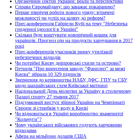
Органічний сектор України: реалії та перспективи
Справа Євромайдану: що заважає покаранню?
Перше півріччя роботи нового уряду: втрачені
можливості чи успіх на шляху до реформ?
Прес-конференція Габріели Кубі на тему "Небезпека
гендерної ідеології в Україні"
Скільки буде коштувати новорічний кошик для
українців. Прогноз цін на продукти харчування в 2017
році
Прес-конференція учасників ринку утилізації
небезпечних відходів
Чи потрібні Києву дніпровські схили та острови?
Петиція "Про винесення заводу "Фанплит" за межі
Києва" зібрала 10 329 підписів
Звернення до керівництва НАБУ, ДФС, ГПУ та СБУ
щодо шахрайських схем Київської митниці
Національний День молитви за Україну в столичному
Палаці спорту 27 травня 2017
Підсумковий виступ збірної України на Чемпіонаті
Європи зі стрибків у воду в Києві
Чи відновиться в Україні виробництво знаменитої
"Кольчуги"?
Чому українських військових годують харчовими
відходами
Афера на мільйони доларів США