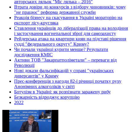
авторських ляльок "Міс лялька – 2016"
Втрата довіри до конкурсів з відбору чиновників: чому
"не працює" реформа державної служби
Реакція бізнесу на скасування в Україні мораторію на
експорт лісу-кругляка
Ставлення українців до лібералізації права на володіння
і застосування вогнепальної зброї для самозахисту
Рейдерська атака на квартири киян на підставі рішення
судді "федерального округу" Криму?
Чи почали українці курити менше? Результати
дослідження КМІС
Активи ТОВ "Закарпатполіметали" – переваги від
Революції
Нові докази фальсифікацій у справі "українських
диверсантів" у Криму
Прес-конференція з нагоди 82-ї річниці початку руху
Анонімних алкоголіків у світі
Ботулізм в Україні: як розпізнати заражену рибу
Безкарність відроджує корупцію
2022