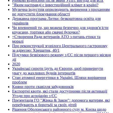
Ринкові відносини після зміни УПП: вигода для всіх
"Яким насправді є інвестиційний клімат в країні?
Музична індустрія оприлюднить звернення з проханням
не допустити блокування області
Державна програма Литви: безкоштовна освіта для
українців
Чи впевнений ти, що можеш безпечно для здоров'я їсти
круасани, тортики або смачні булочки?
=Створення Ради ветеранів АТО з питань етики та
моралі
Про реконструкції згорілого Центрального гастроному
за адресою: Хрещатик, 40/1
Підсумки безвізового режиму з ЄС після першого місяця
дії
2020
Українські сироти їдуть до Європи, щоб привернути
увагу до жахливих буднів інтернатів
Стан атомної енергетики в Україні. Шляхи вирішення
проблем
Кияни проти свавілля забудовників
Експортні квоти, які стали доступними після активації
Угоди про асоціацію з ЄС
Презентація ГО "Жінка & Закон": допомога матерям, які
перебувають в боротьбі за своїх дітей
Рішення Оболонського районного суду м. Києва щодо