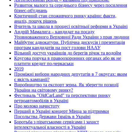
Розвиток малого та середнього бізнесу через посилення
бізнес-об'єднань
Критичний стан споживчого ринку країни: факти,
аналіз, пошук рішень
Вчитель та школа в процесі освітньої реформи в Україні
Андрій Мамалига – кандидат на посаду
Уповноваженого Верховної Ради України з прав людини
Майбутнє адвокатури. Публічна дискусія і презентація
програм кандидатів на пост голови НААУ
Вільний доступ українців до берегів річок та водойм
Кругова порука в правоохоронних органах або як не
платити кредит по-черкаськи
2019
Проміжні вибори народних депутатів в 7 округах: яким
є якість кампанії?
Виробництво та експорт зерна. Як зберегти позиції
України на світовому ринку?
Фестиваль "OldCarLand" та перспективи ринку
ретроавтомобілів в Україні
Про молоко начистоту
Перший в Україні концерт Мінца за підтримки
Посольства Держави Ізраїль в Україні
Боротьба з піратськими сервісами і захист
інтелектуальної власності в Україні