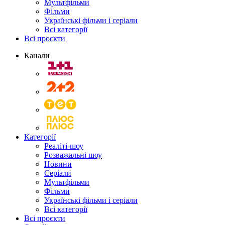
Мультфільми
Фільми
Українські фільми і серіали
Всі категорії
Всі проєкти
Канали
Категорії
Реаліті-шоу
Розважальні шоу
Новини
Серіали
Мультфільми
Фільми
Українські фільми і серіали
Всі категорії
Всі проєкти