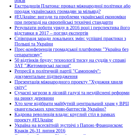
років
Екстрадиція Платона: провал міжнародної політики або
продаж українських громадян за мільярд?
#EUkraine: вигоди та проблеми української економіки
при переході на європейські технічні стандарти
Результати роботи уряду в 2016 році і перспектива його
відставки в 2017 – погляд експертів
Співпраця заради локальних змін: успішні практики з
Польщі та України
Прес-конференція громадської платформи "Україна без
сепаратизму"
50 відтінків бруду: технології тиску на суддів у справі
ЗАТ "Житомирські ласощі"
Репресії в політичній партії "Самопоміч":
документальне підтвердження
Презентація міжнародного проекту "Художня хвиля
світу"
Сучасні загрози в лісовій галузі та нездійснені реформи
на ринку деревини
Хто хоче відібрати майбутній центральний храм у ВРЦ
євангельських християн-баптистів України?
Кадрова революція влади: круглий стіл в рамках
проекту #EUkraine
Україна на всесвітній зустрічі з Папою Франциском:
Краків 26-31 липня 2016