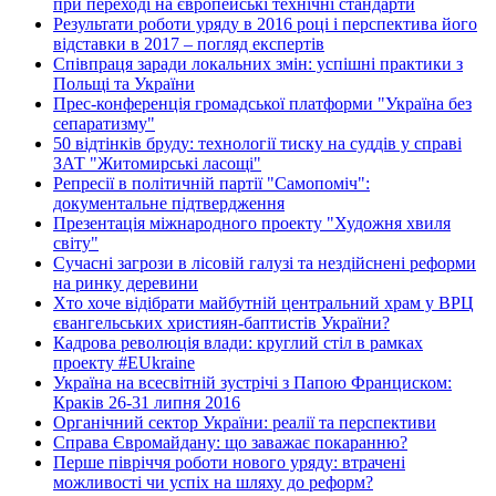
при переході на європейські технічні стандарти
Результати роботи уряду в 2016 році і перспектива його
відставки в 2017 – погляд експертів
Співпраця заради локальних змін: успішні практики з
Польщі та України
Прес-конференція громадської платформи "Україна без
сепаратизму"
50 відтінків бруду: технології тиску на суддів у справі
ЗАТ "Житомирські ласощі"
Репресії в політичній партії "Самопоміч":
документальне підтвердження
Презентація міжнародного проекту "Художня хвиля
світу"
Сучасні загрози в лісовій галузі та нездійснені реформи
на ринку деревини
Хто хоче відібрати майбутній центральний храм у ВРЦ
євангельських християн-баптистів України?
Кадрова революція влади: круглий стіл в рамках
проекту #EUkraine
Україна на всесвітній зустрічі з Папою Франциском:
Краків 26-31 липня 2016
Органічний сектор України: реалії та перспективи
Справа Євромайдану: що заважає покаранню?
Перше півріччя роботи нового уряду: втрачені
можливості чи успіх на шляху до реформ?