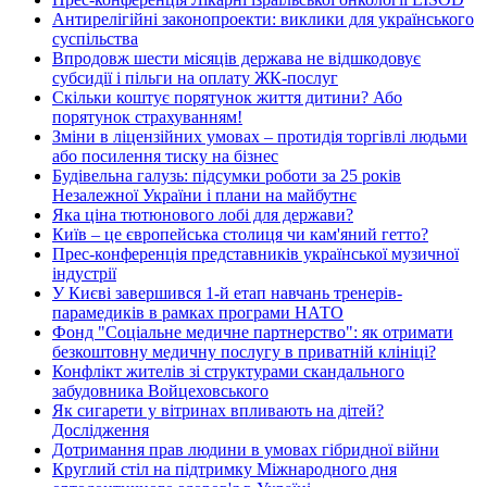
Антирелігійні законопроекти: виклики для українського
суспільства
Впродовж шести місяців держава не відшкодовує
субсидії і пільги на оплату ЖК-послуг
Скільки коштує порятунок життя дитини? Або
порятунок страхуванням!
Зміни в ліцензійних умовах – протидія торгівлі людьми
або посилення тиску на бізнес
Будівельна галузь: підсумки роботи за 25 років
Незалежної України і плани на майбутнє
Яка ціна тютюнового лобі для держави?
Київ – це європейська столиця чи кам'яний гетто?
Прес-конференція представників української музичної
індустрії
У Києві завершився 1-й етап навчань тренерів-
парамедиків в рамках програми НАТО
Фонд "Соціальне медичне партнерство": як отримати
безкоштовну медичну послугу в приватній клініці?
Конфлікт жителів зі структурами скандального
забудовника Войцеховського
Як сигарети у вітринах впливають на дітей?
Дослідження
Дотримання прав людини в умовах гібридної війни
Круглий стіл на підтримку Міжнародного дня