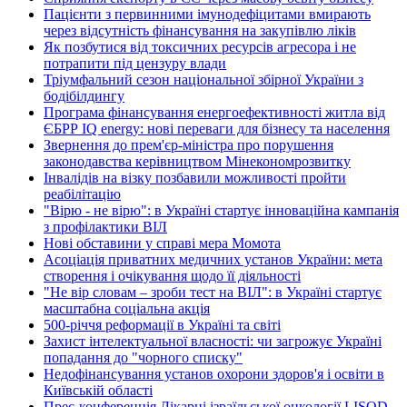
Пацієнти з первинними імунодефіцитами вмирають
через відсутність фінансування на закупівлю ліків
Як позбутися від токсичних ресурсів агресора і не
потрапити під цензуру влади
Тріумфальний сезон національної збірної України з
бодібілдингу
Програма фінансування енергоефективності житла від
ЄБРР IQ energy: нові переваги для бізнесу та населення
Звернення до прем'єр-міністра про порушення
законодавства керівництвом Мінекономрозвитку
Інвалідів на візку позбавили можливості пройти
реабілітацію
"Вірю - не вірю": в Україні стартує інноваційна кампанія
з профілактики ВІЛ
Нові обставини у справі мера Момота
Асоціація приватних медичних установ України: мета
створення і очікування щодо її діяльності
"Не вір словам – зроби тест на ВІЛ": в Україні стартує
масштабна соціальна акція
500-річчя реформації в Україні та світі
Захист інтелектуальної власності: чи загрожує Україні
попадання до "чорного списку"
Недофінансування установ охорони здоров'я і освіти в
Київській області
Прес-конференція Лікарні ізраїльської онкології LISOD