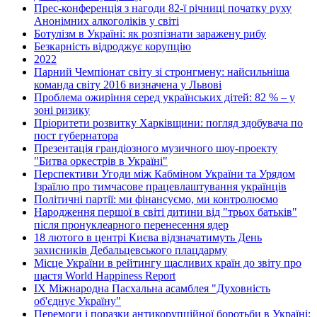
Прес-конференція з нагоди 82-ї річниці початку руху
Анонімних алкоголіків у світі
Ботулізм в Україні: як розпізнати заражену рибу
Безкарність відроджує корупцію
2022
Парний Чемпіонат світу зі стронгмену: найсильніша
команда світу 2016 визначена у Львові
Проблема ожиріння серед українських дітей: 82 % – у
зоні ризику
Пріоритети розвитку Харківщини: погляд здобувача по
пост губернатора
Презентація грандіозного музичного шоу-проекту
"Битва оркестрів в Україні"
Перспективи Угоди між Кабміном України та Урядом
Ізраїлю про тимчасове працевлаштування українців
Політичні партії: ми фінансуємо, ми контролюємо
Народження першої в світі дитини від "трьох батьків"
після пронуклеарного перенесення ядер
18 лютого в центрі Києва відзначатимуть День
захисників Дебальцевського плацдарму
Місце України в рейтингу щасливих країн до звіту про
щастя World Happiness Report
ІХ Міжнародна Пасхальна асамблея "Духовність
об'єднує Україну"
Перемоги і поразки антикорупційної боротьби в Україні: