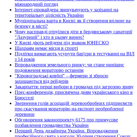
міжнародний погляд
Інтернет-провайдера звинувачують у зазіханні на
територіальну цілісність України
Муніципальна варта в Києві: як її створення вплине на
безпеку в місті?
Чому насправді отруїлися діти в бердянському санаторії
"Лазурний" і хто в цьому винен?
У Києві діють рейдери під знаком ЮНЕСКО
Шахраям немає місця в спорті
Підлітки вимагають усунути бар'єри в тестуванні на ВІЛ
з 14 років
Впровадження земельного ринку: чи стане нинішнє
подовження мораторію останнім
"Кіровоградські ковбої" – фермери зі зброєю
захищаються від рейдерів
Закарпаття: перші вибори в громадах під загрозою зриву
Прес-конференція, присвячена дням українського кіно в
Брюсселі
Звернення голів асоціацій деревообробних підприємств
про скасування мораторію на експорт необробленої
деревини
Обговорення законопроекту 6175 про примусове
позбавлення громадянства України
Перший День дизайнера України. Впровадження
професійного свята з нагоди 30-річчя створення Союзу