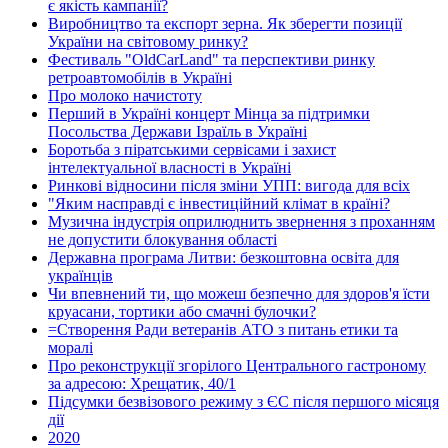
є якість кампанії?
Виробництво та експорт зерна. Як зберегти позиції
України на світовому ринку?
Фестиваль "OldCarLand" та перспективи ринку
ретроавтомобілів в Україні
Про молоко начистоту
Перший в Україні концерт Мінца за підтримки
Посольства Держави Ізраїль в Україні
Боротьба з піратськими сервісами і захист
інтелектуальної власності в Україні
Ринкові відносини після зміни УПП: вигода для всіх
"Яким насправді є інвестиційний клімат в країні?
Музична індустрія оприлюднить звернення з проханням
не допустити блокування області
Державна програма Литви: безкоштовна освіта для
українців
Чи впевнений ти, що можеш безпечно для здоров'я їсти
круасани, тортики або смачні булочки?
=Створення Ради ветеранів АТО з питань етики та
моралі
Про реконструкції згорілого Центрального гастроному
за адресою: Хрещатик, 40/1
Підсумки безвізового режиму з ЄС після першого місяця
дії
2020