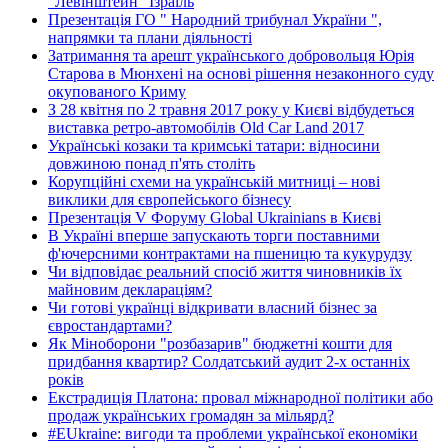
"Левінштейн" Ізраїль
Презентація ГО " Народний трибунал України ",
напрямки та плани діяльності
Затримання та арешт українського добровольця Юрія
Старова в Мюнхені на основі рішення незаконного суду
окупованого Криму
З 28 квітня по 2 травня 2017 року у Києві відбудеться
виставка ретро-автомобілів Old Car Land 2017
Українські козаки та кримські татари: відносини
довжиною понад п'ять століть
Корупційні схеми на українській митниці – нові
виклики для європейського бізнесу
Презентація V Форуму Global Ukrainians в Києві
В Україні вперше запускають торги поставними
ф'ючерсними контрактами на пшеницю та кукурудзу
Чи відповідає реальний спосіб життя чиновників їх
майновим деклараціям?
Чи готові українці відкривати власний бізнес за
євростандартами?
Як Міноборони "розбазарив" бюджетні кошти для
придбання квартир? Солдатський аудит 2-х останніх
років
Екстрадиція Платона: провал міжнародної політики або
продаж українських громадян за мільярд?
#EUkraine: вигоди та проблеми української економіки