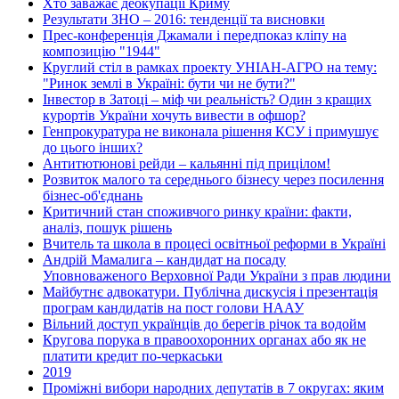
Хто заважає деокупації Криму
Результати ЗНО – 2016: тенденції та висновки
Прес-конференція Джамали і передпоказ кліпу на
композицію "1944"
Круглий стіл в рамках проекту УНІАН-АГРО на тему:
"Ринок землі в Україні: бути чи не бути?"
Інвестор в Затоці – міф чи реальність? Один з кращих
курортів України хочуть вивести в офшор?
Генпрокуратура не виконала рішення КСУ і примушує
до цього інших?
Антитютюнові рейди – кальянні під прицілом!
Розвиток малого та середнього бізнесу через посилення
бізнес-об'єднань
Критичний стан споживчого ринку країни: факти,
аналіз, пошук рішень
Вчитель та школа в процесі освітньої реформи в Україні
Андрій Мамалига – кандидат на посаду
Уповноваженого Верховної Ради України з прав людини
Майбутнє адвокатури. Публічна дискусія і презентація
програм кандидатів на пост голови НААУ
Вільний доступ українців до берегів річок та водойм
Кругова порука в правоохоронних органах або як не
платити кредит по-черкаськи
2019
Проміжні вибори народних депутатів в 7 округах: яким