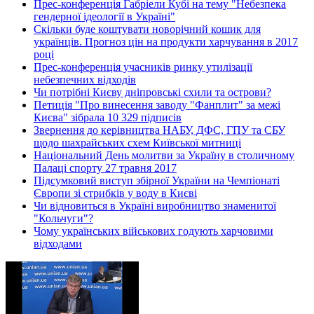
Прес-конференція Габріели Кубі на тему "Небезпека
гендерної ідеології в Україні"
Скільки буде коштувати новорічний кошик для
українців. Прогноз цін на продукти харчування в 2017
році
Прес-конференція учасників ринку утилізації
небезпечних відходів
Чи потрібні Києву дніпровські схили та острови?
Петиція "Про винесення заводу "Фанплит" за межі
Києва" зібрала 10 329 підписів
Звернення до керівництва НАБУ, ДФС, ГПУ та СБУ
щодо шахрайських схем Київської митниці
Національний День молитви за Україну в столичному
Палаці спорту 27 травня 2017
Підсумковий виступ збірної України на Чемпіонаті
Європи зі стрибків у воду в Києві
Чи відновиться в Україні виробництво знаменитої
"Кольчуги"?
Чому українських військових годують харчовими
відходами