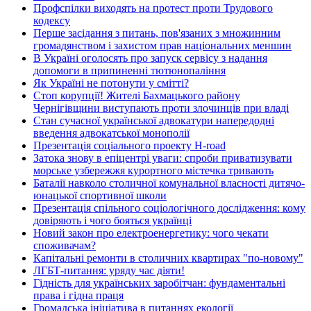
Профспілки виходять на протест проти Трудового
кодексу
Перше засідання з питань, пов'язаних з множинним
громадянством і захистом прав національних меншин
В Україні оголосять про запуск сервісу з надання
допомоги в припиненні тютюнопаління
Як Україні не потонути у смітті?
Стоп корупції! Жителі Бахмацького району
Чернігівщини виступають проти злочинців при владі
Стан сучасної української адвокатури напередодні
введення адвокатської монополії
Презентація соціального проекту H-road
Затока знову в епіцентрі уваги: спроби приватизувати
морське узбережжя курортного містечка тривають
Баталії навколо столичної комунальної власності дитячо-
юнацької спортивної школи
Презентація спільного соціологічного дослідження: кому
довіряють і чого бояться українці
Новий закон про електроенергетику: чого чекати
споживачам?
Капітальні ремонти в столичних квартирах "по-новому"
ЛГБТ-питання: уряду час діяти!
Гідність для українських заробітчан: фундаментальні
права і гідна праця
Громадська ініціатива в питаннях екології