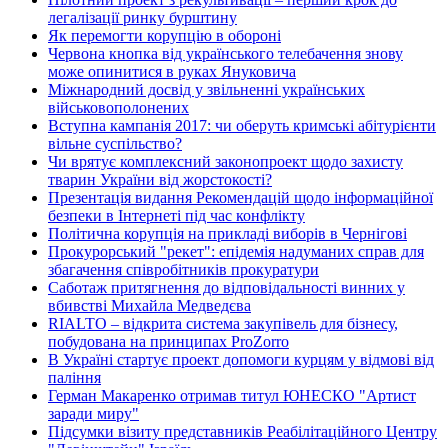
легалізації ринку бурштину
Як перемогти корупцію в обороні
Червона кнопка від українського телебачення знову
може опинитися в руках Януковича
Міжнародний досвід у звільненні українських
військовополонених
Вступна кампанія 2017: чи оберуть кримські абітурієнти
вільне суспільство?
Чи врятує комплексний законопроект щодо захисту
тварин України від жорстокості?
Презентація видання Рекомендацій щодо інформаційної
безпеки в Інтернеті під час конфлікту
Політична корупція на прикладі виборів в Чернігові
Прокурорський "рекет": епідемія надуманих справ для
збагачення співробітників прокуратури
Саботаж притягнення до відповідальності винних у
вбивстві Михайла Медведєва
RIALTO – відкрита система закупівель для бізнесу,
побудована на принципах ProZorro
В Україні стартує проект допомоги курцям у відмові від
паління
Герман Макаренко отримав титул ЮНЕСКО "Артист
заради миру"
Підсумки візиту представників Реабілітаційного Центру