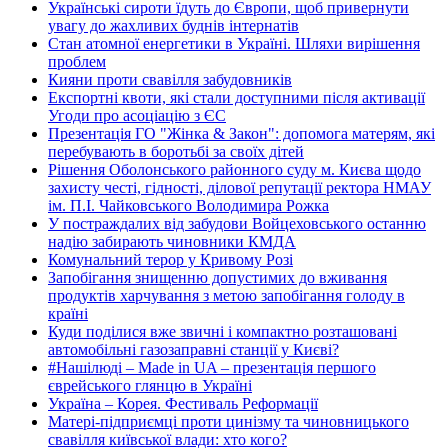
Українські сироти їдуть до Європи, щоб привернути
увагу до жахливих буднів інтернатів
Стан атомної енергетики в Україні. Шляхи вирішення
проблем
Кияни проти свавілля забудовників
Експортні квоти, які стали доступними після активації
Угоди про асоціацію з ЄС
Презентація ГО "Жінка & Закон": допомога матерям, які
перебувають в боротьбі за своїх дітей
Рішення Оболонського районного суду м. Києва щодо
захисту честі, гідності, ділової репутації ректора НМАУ
ім. П.І. Чайковського Володимира Рожка
У постраждалих від забудови Войцеховського останню
надію забирають чиновники КМДА
Комунальний терор у Кривому Розі
Запобігання знищенню допустимих до вживання
продуктів харчування з метою запобігання голоду в
країні
Куди поділися вже звичні і компактно розташовані
автомобільні газозаправні станції у Києві?
#Нашілюді – Made in UA – презентація першого
єврейського глянцю в Україні
Україна – Корея. Фестиваль Реформації
Матері-підприємці проти цинізму та чиновницького
свавілля київської влади: хто кого?