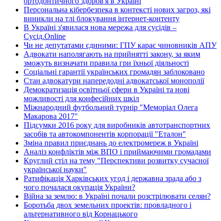
ортодонтичного здоров'я в Україні
Персональна кібербезпека в контексті нових загроз, які
виникли на тлі блокування інтернет-контенту
В Україні з'явилася нова мережа для сусідів –
Сусід.Online
Чи не депутатами єдиними: ГПУ карає чиновників АПУ
Адвокати наполягають на прийнятті закону, за яким
зможуть визначати правила гри їхньої діяльності
Соціальні гарантії українських громадян заблоковано
Стан адвокатури напередодні адвокатської монополії
Демократизація освітньої сфери в Україні та нові
можливості для конфесійних шкіл
Міжнародний футбольний турнір "Меморіал Олега
Макарова 2017"
Підсумки 2016 року для виробників автотранспортних
засобів та автокомпонентів корпорації "Еталон"
Зміна правил приєднань до електромереж в Україні
Аналіз конфліктів між ВПО і приймаючими громадами
Круглий стіл на тему "Перспективи розвитку сучасної
української науки"
Ратифікація Харківських угод і державна зрада або з
чого почалася окупація України?
Війна за землю: в Україні почали розстрілювати селян?
Боротьба двох земельних проектів: провладного і
альтернативного від Корнацького