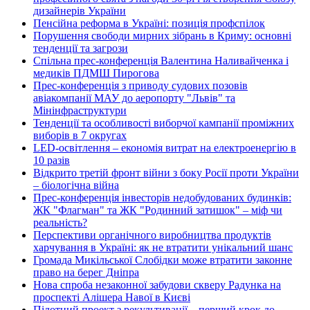
дизайнерів України
Пенсійна реформа в Україні: позиція профспілок
Порушення свободи мирних зібрань в Криму: основні
тенденції та загрози
Спільна прес-конференція Валентина Наливайченка і
медиків ПДМШ Пирогова
Прес-конференція з приводу судових позовів
авіакомпанії МАУ до аеропорту "Львів" та
Мінінфраструктури
Тенденції та особливості виборчої кампанії проміжних
виборів в 7 округах
LED-освітлення – економія витрат на електроенергію в
10 разів
Відкрито третій фронт війни з боку Росії проти України
– біологічна війна
Прес-конференція інвесторів недобудованих будинків:
ЖК "Флагман" та ЖК "Родинний затишок" – міф чи
реальність?
Перспективи органічного виробництва продуктів
харчування в Україні: як не втратити унікальний шанс
Громада Микільської Слобідки може втратити законне
право на берег Дніпра
Нова спроба незаконної забудови скверу Радунка на
проспекті Алішера Навої в Києві
Пілотний проект з рекультивації – перший крок до