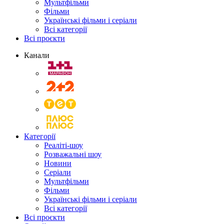
Мультфільми
Фільми
Українські фільми і серіали
Всі категорії
Всі проєкти
Канали
Категорії
Реаліті-шоу
Розважальні шоу
Новини
Серіали
Мультфільми
Фільми
Українські фільми і серіали
Всі категорії
Всі проєкти