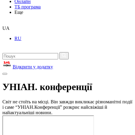
Онлайн
ТБ програма
Еще
UA
RU
Відкрити у додатку
УНІАН. конференції
Світ не стоїть на місці. Він завжди викликає різноманітні події
і саме “УНІАН.Конференції” розкриє найсвіжіші й
найактуальніші новини.