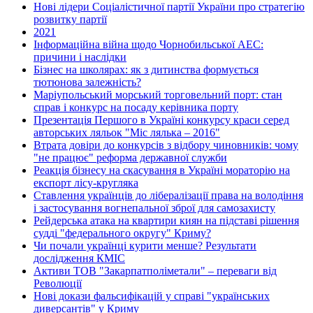
Нові лідери Соціалістичної партії України про стратегію
розвитку партії
2021
Інформаційна війна щодо Чорнобильської АЕС:
причини і наслідки
Бізнес на школярах: як з дитинства формується
тютюнова залежність?
Маріупольський морський торговельний порт: стан
справ і конкурс на посаду керівника порту
Презентація Першого в Україні конкурсу краси серед
авторських ляльок "Міс лялька – 2016"
Втрата довіри до конкурсів з відбору чиновників: чому
"не працює" реформа державної служби
Реакція бізнесу на скасування в Україні мораторію на
експорт лісу-кругляка
Ставлення українців до лібералізації права на володіння
і застосування вогнепальної зброї для самозахисту
Рейдерська атака на квартири киян на підставі рішення
судді "федерального округу" Криму?
Чи почали українці курити менше? Результати
дослідження КМІС
Активи ТОВ "Закарпатполіметали" – переваги від
Революції
Нові докази фальсифікацій у справі "українських
диверсантів" у Криму