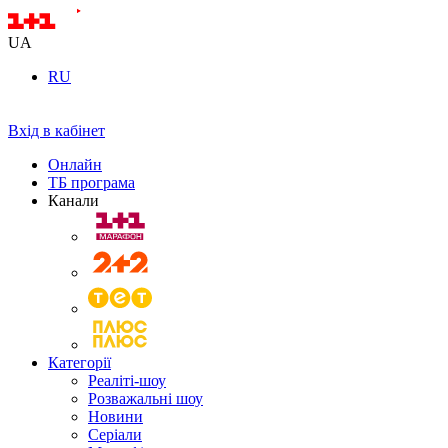
UA
RU
Вхід в кабінет
Онлайн
ТБ програма
Канали
Категорії
Реаліті-шоу
Розважальні шоу
Новини
Серіали