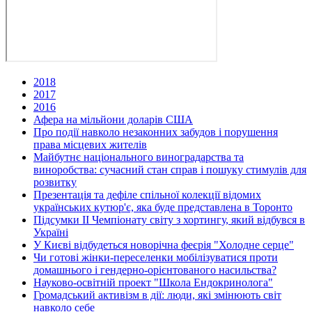
2018
2017
2016
Афера на мільйони доларів США
Про події навколо незаконних забудов і порушення
права місцевих жителів
Майбутнє національного виноградарства та
виноробства: сучасний стан справ і пошуку стимулів для
розвитку
Презентація та дефіле спільної колекції відомих
українських кутюр'є, яка буде представлена в Торонто
Підсумки ІІ Чемпіонату світу з хортингу, який відбувся в
Україні
У Києві відбудеться новорічна феєрія "Холодне серце"
Чи готові жінки-переселенки мобілізуватися проти
домашнього і гендерно-орієнтованого насильства?
Науково-освітній проект "Школа Ендокринолога"
Громадський активізм в дії: люди, які змінюють світ
навколо себе