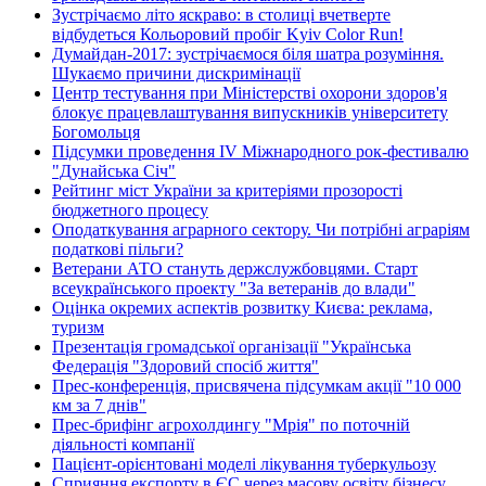
Зустрічаємо літо яскраво: в столиці вчетверте
відбудеться Кольоровий пробіг Kyiv Color Run!
Думайдан-2017: зустрічаємося біля шатра розуміння.
Шукаємо причини дискримінації
Центр тестування при Міністерстві охорони здоров'я
блокує працевлаштування випускників університету
Богомольця
Підсумки проведення IV Міжнародного рок-фестивалю
"Дунайська Січ"
Рейтинг міст України за критеріями прозорості
бюджетного процесу
Оподаткування аграрного сектору. Чи потрібні аграріям
податкові пільги?
Ветерани АТО стануть держслужбовцями. Старт
всеукраїнського проекту "За ветеранів до влади"
Оцінка окремих аспектів розвитку Києва: реклама,
туризм
Презентація громадської організації "Українська
Федерація "Здоровий спосіб життя"
Прес-конференція, присвячена підсумкам акції "10 000
км за 7 днів"
Прес-брифінг агрохолдингу "Мрія" по поточній
діяльності компанії
Пацієнт-орієнтовані моделі лікування туберкульозу
Сприяння експорту в ЄС через масову освіту бізнесу