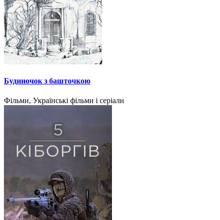
Будиночок з башточкою
Фільми, Українські фільми і серіали