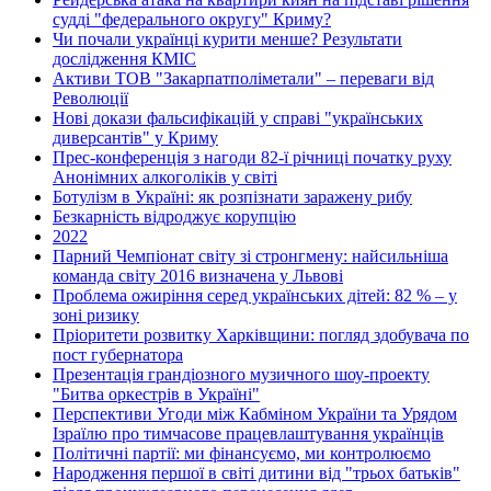
судді "федерального округу" Криму?
Чи почали українці курити менше? Результати
дослідження КМІС
Активи ТОВ "Закарпатполіметали" – переваги від
Революції
Нові докази фальсифікацій у справі "українських
диверсантів" у Криму
Прес-конференція з нагоди 82-ї річниці початку руху
Анонімних алкоголіків у світі
Ботулізм в Україні: як розпізнати заражену рибу
Безкарність відроджує корупцію
2022
Парний Чемпіонат світу зі стронгмену: найсильніша
команда світу 2016 визначена у Львові
Проблема ожиріння серед українських дітей: 82 % – у
зоні ризику
Пріоритети розвитку Харківщини: погляд здобувача по
пост губернатора
Презентація грандіозного музичного шоу-проекту
"Битва оркестрів в Україні"
Перспективи Угоди між Кабміном України та Урядом
Ізраїлю про тимчасове працевлаштування українців
Політичні партії: ми фінансуємо, ми контролюємо
Народження першої в світі дитини від "трьох батьків"