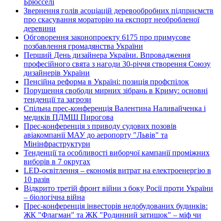
Брюсселі
Звернення голів асоціацій деревообробних підприємств
про скасування мораторію на експорт необробленої
деревини
Обговорення законопроекту 6175 про примусове
позбавлення громадянства України
Перший День дизайнера України. Впровадження
професійного свята з нагоди 30-річчя створення Союзу
дизайнерів України
Пенсійна реформа в Україні: позиція профспілок
Порушення свободи мирних зібрань в Криму: основні
тенденції та загрози
Спільна прес-конференція Валентина Наливайченка і
медиків ПДМШ Пирогова
Прес-конференція з приводу судових позовів
авіакомпанії МАУ до аеропорту "Львів" та
Мінінфраструктури
Тенденції та особливості виборчої кампанії проміжних
виборів в 7 округах
LED-освітлення – економія витрат на електроенергію в
10 разів
Відкрито третій фронт війни з боку Росії проти України
– біологічна війна
Прес-конференція інвесторів недобудованих будинків:
ЖК "Флагман" та ЖК "Родинний затишок" – міф чи