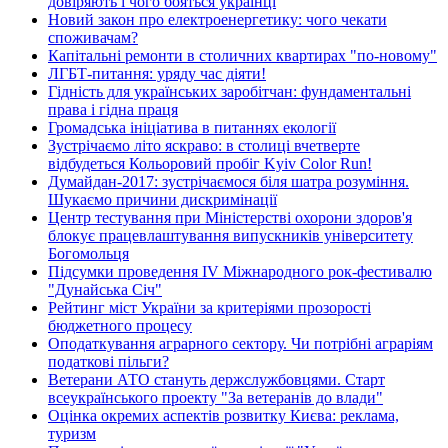
довіряють і чого бояться українці
Новий закон про електроенергетику: чого чекати
споживачам?
Капітальні ремонти в столичних квартирах "по-новому"
ЛГБТ-питання: уряду час діяти!
Гідність для українських заробітчан: фундаментальні
права і гідна праця
Громадська ініціатива в питаннях екології
Зустрічаємо літо яскраво: в столиці вчетверте
відбудеться Кольоровий пробіг Kyiv Color Run!
Думайдан-2017: зустрічаємося біля шатра розуміння.
Шукаємо причини дискримінації
Центр тестування при Міністерстві охорони здоров'я
блокує працевлаштування випускників університету
Богомольця
Підсумки проведення IV Міжнародного рок-фестивалю
"Дунайська Січ"
Рейтинг міст України за критеріями прозорості
бюджетного процесу
Оподаткування аграрного сектору. Чи потрібні аграріям
податкові пільги?
Ветерани АТО стануть держслужбовцями. Старт
всеукраїнського проекту "За ветеранів до влади"
Оцінка окремих аспектів розвитку Києва: реклама,
туризм