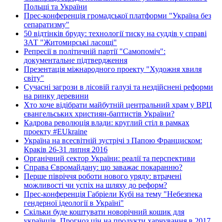
Польщі та України
Прес-конференція громадської платформи "Україна без
сепаратизму"
50 відтінків бруду: технології тиску на суддів у справі
ЗАТ "Житомирські ласощі"
Репресії в політичній партії "Самопоміч":
документальне підтвердження
Презентація міжнародного проекту "Художня хвиля
світу"
Сучасні загрози в лісовій галузі та нездійснені реформи
на ринку деревини
Хто хоче відібрати майбутній центральний храм у ВРЦ
євангельських християн-баптистів України?
Кадрова революція влади: круглий стіл в рамках
проекту #EUkraine
Україна на всесвітній зустрічі з Папою Франциском:
Краків 26-31 липня 2016
Органічний сектор України: реалії та перспективи
Справа Євромайдану: що заважає покаранню?
Перше півріччя роботи нового уряду: втрачені
можливості чи успіх на шляху до реформ?
Прес-конференція Габріели Кубі на тему "Небезпека
гендерної ідеології в Україні"
Скільки буде коштувати новорічний кошик для
українців. Прогноз цін на продукти харчування в 2017