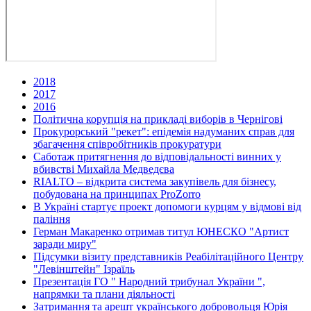
2018
2017
2016
Політична корупція на прикладі виборів в Чернігові
Прокурорський "рекет": епідемія надуманих справ для
збагачення співробітників прокуратури
Саботаж притягнення до відповідальності винних у
вбивстві Михайла Медведєва
RIALTO – відкрита система закупівель для бізнесу,
побудована на принципах ProZorro
В Україні стартує проект допомоги курцям у відмові від
паління
Герман Макаренко отримав титул ЮНЕСКО "Артист
заради миру"
Підсумки візиту представників Реабілітаційного Центру
"Левінштейн" Ізраїль
Презентація ГО " Народний трибунал України ",
напрямки та плани діяльності
Затримання та арешт українського добровольця Юрія