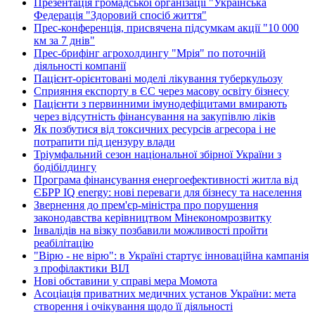
Презентація громадської організації "Українська
Федерація "Здоровий спосіб життя"
Прес-конференція, присвячена підсумкам акції "10 000
км за 7 днів"
Прес-брифінг агрохолдингу "Мрія" по поточній
діяльності компанії
Пацієнт-орієнтовані моделі лікування туберкульозу
Сприяння експорту в ЄС через масову освіту бізнесу
Пацієнти з первинними імунодефіцитами вмирають
через відсутність фінансування на закупівлю ліків
Як позбутися від токсичних ресурсів агресора і не
потрапити під цензуру влади
Тріумфальний сезон національної збірної України з
бодібілдингу
Програма фінансування енергоефективності житла від
ЄБРР IQ energy: нові переваги для бізнесу та населення
Звернення до прем'єр-міністра про порушення
законодавства керівництвом Мінекономрозвитку
Інвалідів на візку позбавили можливості пройти
реабілітацію
"Вірю - не вірю": в Україні стартує інноваційна кампанія
з профілактики ВІЛ
Нові обставини у справі мера Момота
Асоціація приватних медичних установ України: мета
створення і очікування щодо її діяльності