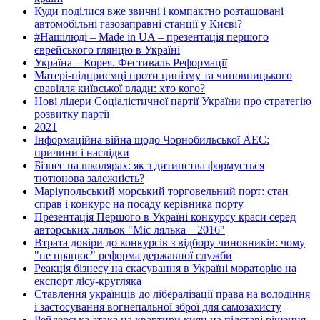
Куди поділися вже звичні і компактно розташовані
автомобільні газозаправні станції у Києві?
#Нашілюді – Made in UA – презентація першого
єврейського глянцю в Україні
Україна – Корея. Фестиваль Реформації
Матері-підприємці проти цинізму та чиновницького
свавілля київської влади: хто кого?
Нові лідери Соціалістичної партії України про стратегію
розвитку партії
2021
Інформаційна війна щодо Чорнобильської АЕС:
причини і наслідки
Бізнес на школярах: як з дитинства формується
тютюнова залежність?
Маріупольський морський торговельний порт: стан
справ і конкурс на посаду керівника порту
Презентація Першого в Україні конкурсу краси серед
авторських ляльок "Міс лялька – 2016"
Втрата довіри до конкурсів з відбору чиновників: чому
"не працює" реформа державної служби
Реакція бізнесу на скасування в Україні мораторію на
експорт лісу-кругляка
Ставлення українців до лібералізації права на володіння
і застосування вогнепальної зброї для самозахисту
Рейдерська атака на квартири киян на підставі рішення