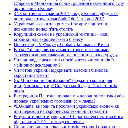
Старова в Мюнхені на основі рішення незаконного суду
окупованого Криму
З 28 квітня по 2 травня 2017 року у Києві відбудеться
виставка ретро-автомобілів Old Car Land 2017
Українські козаки та кримські татари: відносини
довжиною понад п'ять століть
Корупційні схеми на українській митниці – нові
виклики для європейського бізнесу
Презентація V Форуму Global Ukrainians в Києві
В Україні вперше запускають торги поставними
ф'ючерсними контрактами на пшеницю та кукурудзу
Чи відповідає реальний спосіб життя чиновників їх
майновим деклараціям?
Чи готові українці відкривати власний бізнес за
євростандартами?
Як Міноборони "розбазарив" бюджетні кошти для
придбання квартир? Солдатський аудит 2-х останніх
років
Екстрадиція Платона: провал міжнародної політики або
продаж українських громадян за мільярд?
#EUkraine: вигоди та проблеми української економіки
при переході на європейські технічні стандарти
Результати роботи уряду в 2016 році і перспектива його
відставки в 2017 – погляд експертів
Співпраця заради локальних змін: успішні практики з