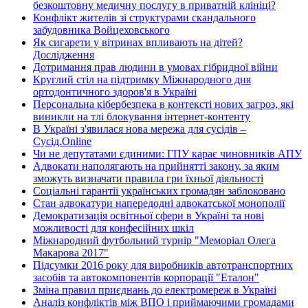
безкоштовну медичну послугу в приватній клініці?
Конфлікт жителів зі структурами скандального
забудовника Войцеховського
Як сигарети у вітринах впливають на дітей?
Дослідження
Дотримання прав людини в умовах гібридної війни
Круглий стіл на підтримку Міжнародного дня
ортодонтичного здоров'я в Україні
Персональна кібербезпека в контексті нових загроз, які
виникли на тлі блокування інтернет-контенту
В Україні з'явилася нова мережа для сусідів –
Сусід.Online
Чи не депутатами єдиними: ГПУ карає чиновників АПУ
Адвокати наполягають на прийнятті закону, за яким
зможуть визначати правила гри їхньої діяльності
Соціальні гарантії українських громадян заблоковано
Стан адвокатури напередодні адвокатської монополії
Демократизація освітньої сфери в Україні та нові
можливості для конфесійних шкіл
Міжнародний футбольний турнір "Меморіал Олега
Макарова 2017"
Підсумки 2016 року для виробників автотранспортних
засобів та автокомпонентів корпорації "Еталон"
Зміна правил приєднань до електромереж в Україні
Аналіз конфліктів між ВПО і приймаючими громадами