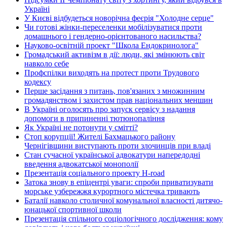
Україні
У Києві відбудеться новорічна феєрія "Холодне серце"
Чи готові жінки-переселенки мобілізуватися проти
домашнього і гендерно-орієнтованого насильства?
Науково-освітній проект "Школа Ендокринолога"
Громадський активізм в дії: люди, які змінюють світ
навколо себе
Профспілки виходять на протест проти Трудового
кодексу
Перше засідання з питань, пов'язаних з множинним
громадянством і захистом прав національних меншин
В Україні оголосять про запуск сервісу з надання
допомоги в припиненні тютюнопаління
Як Україні не потонути у смітті?
Стоп корупції! Жителі Бахмацького району
Чернігівщини виступають проти злочинців при владі
Стан сучасної української адвокатури напередодні
введення адвокатської монополії
Презентація соціального проекту H-road
Затока знову в епіцентрі уваги: спроби приватизувати
морське узбережжя курортного містечка тривають
Баталії навколо столичної комунальної власності дитячо-
юнацької спортивної школи
Презентація спільного соціологічного дослідження: кому