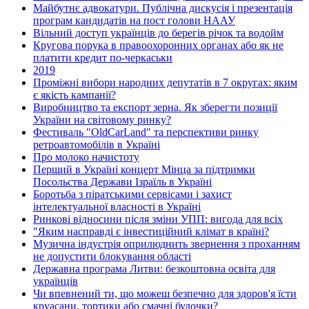
Майбутнє адвокатури. Публічна дискусія і презентація
програм кандидатів на пост голови НААУ
Вільний доступ українців до берегів річок та водойм
Кругова порука в правоохоронних органах або як не
платити кредит по-черкаськи
2019
Проміжні вибори народних депутатів в 7 округах: яким
є якість кампанії?
Виробництво та експорт зерна. Як зберегти позиції
України на світовому ринку?
Фестиваль "OldCarLand" та перспективи ринку
ретроавтомобілів в Україні
Про молоко начистоту
Перший в Україні концерт Мінца за підтримки
Посольства Держави Ізраїль в Україні
Боротьба з піратськими сервісами і захист
інтелектуальної власності в Україні
Ринкові відносини після зміни УПП: вигода для всіх
"Яким насправді є інвестиційний клімат в країні?
Музична індустрія оприлюднить звернення з проханням
не допустити блокування області
Державна програма Литви: безкоштовна освіта для
українців
Чи впевнений ти, що можеш безпечно для здоров'я їсти
круасани, тортики або смачні булочки?