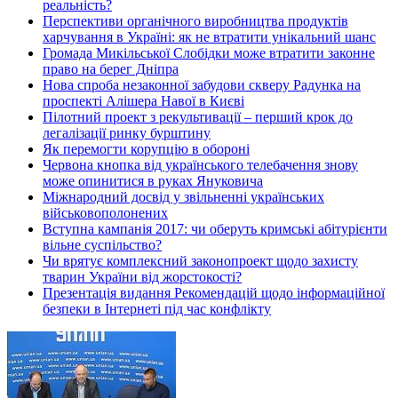
реальність?
Перспективи органічного виробництва продуктів
харчування в Україні: як не втратити унікальний шанс
Громада Микільської Слобідки може втратити законне
право на берег Дніпра
Нова спроба незаконної забудови скверу Радунка на
проспекті Алішера Навої в Києві
Пілотний проект з рекультивації – перший крок до
легалізації ринку бурштину
Як перемогти корупцію в обороні
Червона кнопка від українського телебачення знову
може опинитися в руках Януковича
Міжнародний досвід у звільненні українських
військовополонених
Вступна кампанія 2017: чи оберуть кримські абітурієнти
вільне суспільство?
Чи врятує комплексний законопроект щодо захисту
тварин України від жорстокості?
Презентація видання Рекомендацій щодо інформаційної
безпеки в Інтернеті під час конфлікту