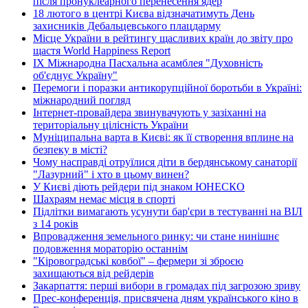
після пронуклеарного перенесення ядер
18 лютого в центрі Києва відзначатимуть День
захисників Дебальцевського плацдарму
Місце України в рейтингу щасливих країн до звіту про
щастя World Happiness Report
ІХ Міжнародна Пасхальна асамблея "Духовність
об'єднує Україну"
Перемоги і поразки антикорупційної боротьби в Україні:
міжнародний погляд
Інтернет-провайдера звинувачують у зазіханні на
територіальну цілісність України
Муніципальна варта в Києві: як її створення вплине на
безпеку в місті?
Чому насправді отруїлися діти в бердянському санаторії
"Лазурний" і хто в цьому винен?
У Києві діють рейдери під знаком ЮНЕСКО
Шахраям немає місця в спорті
Підлітки вимагають усунути бар'єри в тестуванні на ВІЛ
з 14 років
Впровадження земельного ринку: чи стане нинішнє
подовження мораторію останнім
"Кіровоградські ковбої" – фермери зі зброєю
захищаються від рейдерів
Закарпаття: перші вибори в громадах під загрозою зриву
Прес-конференція, присвячена дням українського кіно в