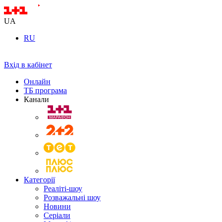
UA
RU
Вхід в кабінет
Онлайн
ТБ програма
Канали
Категорії
Реаліті-шоу
Розважальні шоу
Новини
Серіали