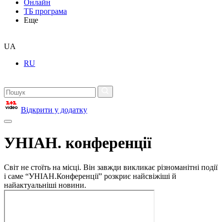
Онлайн
ТБ програма
Еще
UA
RU
Відкрити у додатку
УНІАН. конференції
Світ не стоїть на місці. Він завжди викликає різноманітні події
і саме “УНІАН.Конференції” розкриє найсвіжіші й
найактуальніші новини.