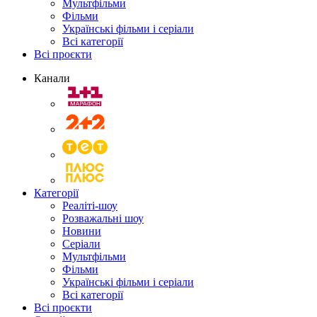
Мультфільми
Фільми
Українські фільми і серіали
Всі категорії
Всі проєкти
Канали
Категорії
Реаліті-шоу
Розважальні шоу
Новини
Серіали
Мультфільми
Фільми
Українські фільми і серіали
Всі категорії
Всі проєкти