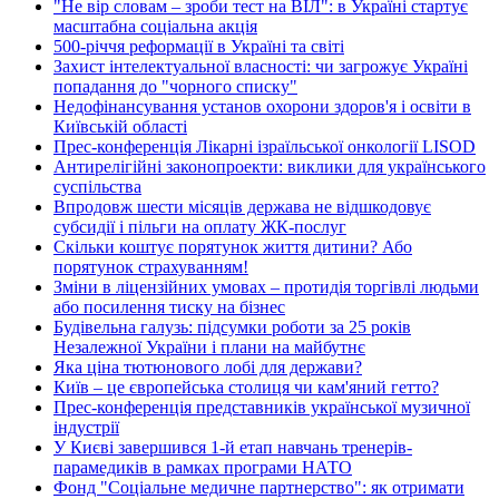
"Не вір словам – зроби тест на ВІЛ": в Україні стартує
масштабна соціальна акція
500-річчя реформації в Україні та світі
Захист інтелектуальної власності: чи загрожує Україні
попадання до "чорного списку"
Недофінансування установ охорони здоров'я і освіти в
Київській області
Прес-конференція Лікарні ізраїльської онкології LISOD
Антирелігійні законопроекти: виклики для українського
суспільства
Впродовж шести місяців держава не відшкодовує
субсидії і пільги на оплату ЖК-послуг
Скільки коштує порятунок життя дитини? Або
порятунок страхуванням!
Зміни в ліцензійних умовах – протидія торгівлі людьми
або посилення тиску на бізнес
Будівельна галузь: підсумки роботи за 25 років
Незалежної України і плани на майбутнє
Яка ціна тютюнового лобі для держави?
Київ – це європейська столиця чи кам'яний гетто?
Прес-конференція представників української музичної
індустрії
У Києві завершився 1-й етап навчань тренерів-
парамедиків в рамках програми НАТО
Фонд "Соціальне медичне партнерство": як отримати