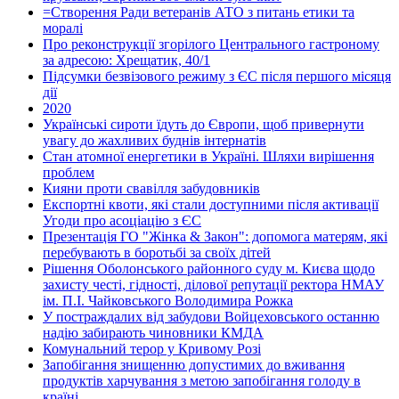
=Створення Ради ветеранів АТО з питань етики та
моралі
Про реконструкції згорілого Центрального гастроному
за адресою: Хрещатик, 40/1
Підсумки безвізового режиму з ЄС після першого місяця
дії
2020
Українські сироти їдуть до Європи, щоб привернути
увагу до жахливих буднів інтернатів
Стан атомної енергетики в Україні. Шляхи вирішення
проблем
Кияни проти свавілля забудовників
Експортні квоти, які стали доступними після активації
Угоди про асоціацію з ЄС
Презентація ГО "Жінка & Закон": допомога матерям, які
перебувають в боротьбі за своїх дітей
Рішення Оболонського районного суду м. Києва щодо
захисту честі, гідності, ділової репутації ректора НМАУ
ім. П.І. Чайковського Володимира Рожка
У постраждалих від забудови Войцеховського останню
надію забирають чиновники КМДА
Комунальний терор у Кривому Розі
Запобігання знищенню допустимих до вживання
продуктів харчування з метою запобігання голоду в
країні