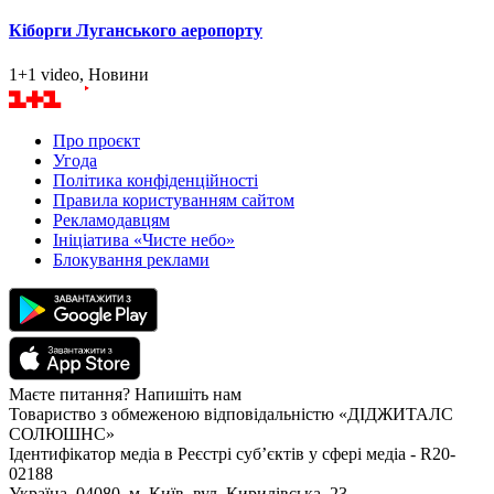
Кіборги Луганського аеропорту
1+1 video, Новини
Про проєкт
Угода
Політика конфіденційності
Правила користуванням сайтом
Рекламодавцям
Ініціатива «Чисте небо»
Блокування реклами
Маєте питання? Напишіть нам
Товариство з обмеженою відповідальністю «ДІДЖИТАЛС
СОЛЮШНС»
Ідентифікатор медіа в Реєстрі суб’єктів у сфері медіа - R20-
02188
Україна, 04080, м. Київ, вул. Кирилівська, 23