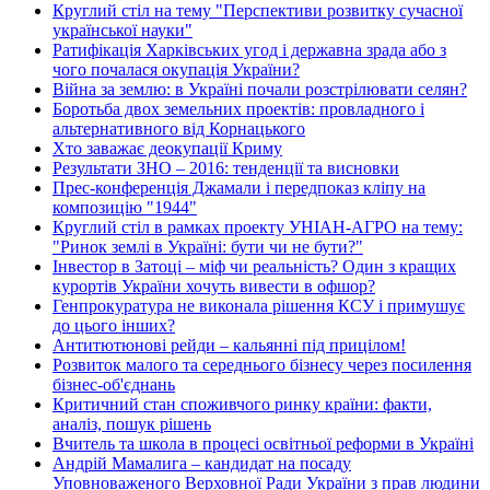
Круглий стіл на тему "Перспективи розвитку сучасної
української науки"
Ратифікація Харківських угод і державна зрада або з
чого почалася окупація України?
Війна за землю: в Україні почали розстрілювати селян?
Боротьба двох земельних проектів: провладного і
альтернативного від Корнацького
Хто заважає деокупації Криму
Результати ЗНО – 2016: тенденції та висновки
Прес-конференція Джамали і передпоказ кліпу на
композицію "1944"
Круглий стіл в рамках проекту УНІАН-АГРО на тему:
"Ринок землі в Україні: бути чи не бути?"
Інвестор в Затоці – міф чи реальність? Один з кращих
курортів України хочуть вивести в офшор?
Генпрокуратура не виконала рішення КСУ і примушує
до цього інших?
Антитютюнові рейди – кальянні під прицілом!
Розвиток малого та середнього бізнесу через посилення
бізнес-об'єднань
Критичний стан споживчого ринку країни: факти,
аналіз, пошук рішень
Вчитель та школа в процесі освітньої реформи в Україні
Андрій Мамалига – кандидат на посаду
Уповноваженого Верховної Ради України з прав людини