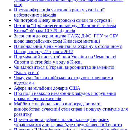
році
Прес-конференція учасників ринку утилізації
небезпечних відходів
Чи потрібні Києву дніпровські схили та острови?
Петиція "Про винесення заводу "Фанплит" за межі
Києва" зібрала 10 329 підписів
Звернення до керівництва НАБУ, ДФС, ГПУ та СБУ
щодо шахрайських схем Київської митниці
Національний День молитви за Україну в столичному
Палаці спорту 27 травня 2017
Підсумковий виступ збірної України на Чемпіонаті
Європи зі стрибків у воду в Києві
Чи відновиться в Україні виробництво знаменитої
"Кольчуги"?
Чому українських військових годують харчовими
відходами
Афера на мільйони доларів США
Про події навколо незаконних забудов і порушення
права місцевих жителів
Майбутнє національного виноградарства та
виноробства: сучасний стан справ і пошуку стимулів для
розвитку
Презентація та дефіле спільної колекції відомих
українських кутюр'є, яка буде представлена в Торонто
Підсумки ІІ Чемпіонату світу з хортингу, який відбувся в