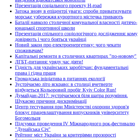
Презентація соціального проекту H-road
Затока знову в епіцентрі уваги: спроби приватизувати
морське узбережжя курортного містечка тривають
Баталії навколо столичної комунальної власності дитячо-
юнацької спортивної школи
Презентація спільного соціологічного дослідження: кому
довіряють і чого бояться українці
Новий закон про електроенергетику: чого чекати
споживачам?
Капітальні ремонти в столичних квартирах "по-новому"
ЛГБТ-питання: уряду час діяти!
Гідність для українських заробітчан: фундаментальні
права і гідна праця
Громадська ініціатива в питаннях екології
Зустрічаємо літо яскраво: в столиці вчетверте
відбудеться Кольоровий пробіг Kyiv Color Run!
Думайдан-2017: зустрічаємося біля шатра розуміння.
Шукаємо причини дискримінації
Центр тестування при Міністерстві охорони здоров'я
блокує працевлаштування випускників університету
Богомольця
Підсумки проведення IV Міжнародного рок-фестивалю
"Дунайська Січ"
Рейтинг міст України за критеріями прозорості