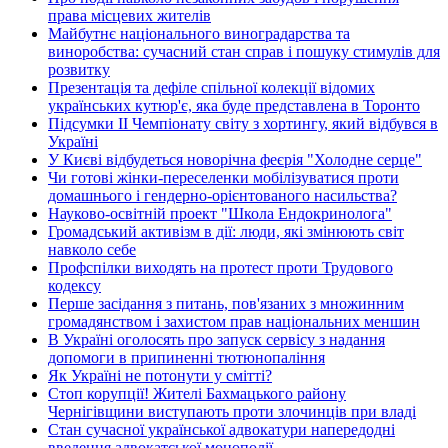
права місцевих жителів
Майбутнє національного виноградарства та
виноробства: сучасний стан справ і пошуку стимулів для
розвитку
Презентація та дефіле спільної колекції відомих
українських кутюр'є, яка буде представлена в Торонто
Підсумки ІІ Чемпіонату світу з хортингу, який відбувся в
Україні
У Києві відбудеться новорічна феєрія "Холодне серце"
Чи готові жінки-переселенки мобілізуватися проти
домашнього і гендерно-орієнтованого насильства?
Науково-освітній проект "Школа Ендокринолога"
Громадський активізм в дії: люди, які змінюють світ
навколо себе
Профспілки виходять на протест проти Трудового
кодексу
Перше засідання з питань, пов'язаних з множинним
громадянством і захистом прав національних меншин
В Україні оголосять про запуск сервісу з надання
допомоги в припиненні тютюнопаління
Як Україні не потонути у смітті?
Стоп корупції! Жителі Бахмацького району
Чернігівщини виступають проти злочинців при владі
Стан сучасної української адвокатури напередодні
введення адвокатської монополії