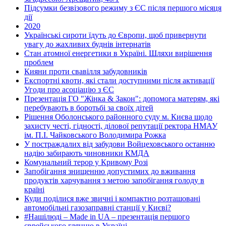
Підсумки безвізового режиму з ЄС після першого місяця
дії
2020
Українські сироти їдуть до Європи, щоб привернути
увагу до жахливих буднів інтернатів
Стан атомної енергетики в Україні. Шляхи вирішення
проблем
Кияни проти свавілля забудовників
Експортні квоти, які стали доступними після активації
Угоди про асоціацію з ЄС
Презентація ГО "Жінка & Закон": допомога матерям, які
перебувають в боротьбі за своїх дітей
Рішення Оболонського районного суду м. Києва щодо
захисту честі, гідності, ділової репутації ректора НМАУ
ім. П.І. Чайковського Володимира Рожка
У постраждалих від забудови Войцеховського останню
надію забирають чиновники КМДА
Комунальний терор у Кривому Розі
Запобігання знищенню допустимих до вживання
продуктів харчування з метою запобігання голоду в
країні
Куди поділися вже звичні і компактно розташовані
автомобільні газозаправні станції у Києві?
#Нашілюді – Made in UA – презентація першого
єврейського глянцю в Україні