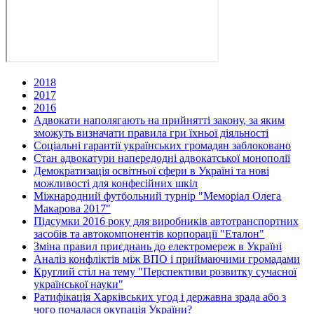
2018
2017
2016
Адвокати наполягають на прийнятті закону, за яким
зможуть визначати правила гри їхньої діяльності
Соціальні гарантії українських громадян заблоковано
Стан адвокатури напередодні адвокатської монополії
Демократизація освітньої сфери в Україні та нові
можливості для конфесійних шкіл
Міжнародний футбольний турнір "Меморіал Олега
Макарова 2017"
Підсумки 2016 року для виробників автотранспортних
засобів та автокомпонентів корпорації "Еталон"
Зміна правил приєднань до електромереж в Україні
Аналіз конфліктів між ВПО і приймаючими громадами
Круглий стіл на тему "Перспективи розвитку сучасної
української науки"
Ратифікація Харківських угод і державна зрада або з
чого почалася окупація України?