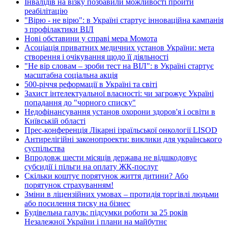
Інвалідів на візку позбавили можливості пройти
реабілітацію
"Вірю - не вірю": в Україні стартує інноваційна кампанія
з профілактики ВІЛ
Нові обставини у справі мера Момота
Асоціація приватних медичних установ України: мета
створення і очікування щодо її діяльності
"Не вір словам – зроби тест на ВІЛ": в Україні стартує
масштабна соціальна акція
500-річчя реформації в Україні та світі
Захист інтелектуальної власності: чи загрожує Україні
попадання до "чорного списку"
Недофінансування установ охорони здоров'я і освіти в
Київській області
Прес-конференція Лікарні ізраїльської онкології LISOD
Антирелігійні законопроекти: виклики для українського
суспільства
Впродовж шести місяців держава не відшкодовує
субсидії і пільги на оплату ЖК-послуг
Скільки коштує порятунок життя дитини? Або
порятунок страхуванням!
Зміни в ліцензійних умовах – протидія торгівлі людьми
або посилення тиску на бізнес
Будівельна галузь: підсумки роботи за 25 років
Незалежної України і плани на майбутнє