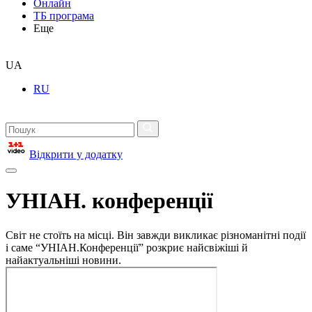
Онлайн
ТБ програма
Еще
UA
RU
Відкрити у додатку
УНІАН. конференції
Світ не стоїть на місці. Він завжди викликає різноманітні події
і саме “УНІАН.Конференції” розкриє найсвіжіші й
найактуальніші новини.