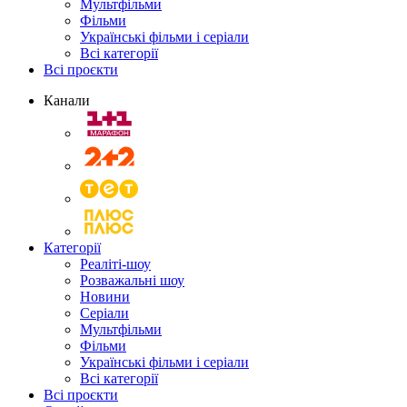
Мультфільми
Фільми
Українські фільми і серіали
Всі категорії
Всі проєкти
Канали
Категорії
Реаліті-шоу
Розважальні шоу
Новини
Серіали
Мультфільми
Фільми
Українські фільми і серіали
Всі категорії
Всі проєкти