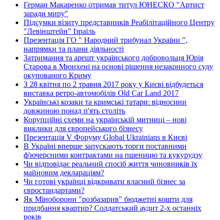
Герман Макаренко отримав титул ЮНЕСКО "Артист
заради миру"
Підсумки візиту представників Реабілітаційного Центру
"Левінштейн" Ізраїль
Презентація ГО " Народний трибунал України ",
напрямки та плани діяльності
Затримання та арешт українського добровольця Юрія
Старова в Мюнхені на основі рішення незаконного суду
окупованого Криму
З 28 квітня по 2 травня 2017 року у Києві відбудеться
виставка ретро-автомобілів Old Car Land 2017
Українські козаки та кримські татари: відносини
довжиною понад п'ять століть
Корупційні схеми на українській митниці – нові
виклики для європейського бізнесу
Презентація V Форуму Global Ukrainians в Києві
В Україні вперше запускають торги поставними
ф'ючерсними контрактами на пшеницю та кукурудзу
Чи відповідає реальний спосіб життя чиновників їх
майновим деклараціям?
Чи готові українці відкривати власний бізнес за
євростандартами?
Як Міноборони "розбазарив" бюджетні кошти для
придбання квартир? Солдатський аудит 2-х останніх
років