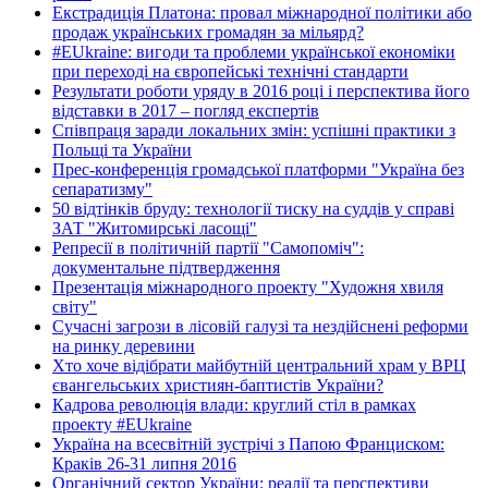
Екстрадиція Платона: провал міжнародної політики або
продаж українських громадян за мільярд?
#EUkraine: вигоди та проблеми української економіки
при переході на європейські технічні стандарти
Результати роботи уряду в 2016 році і перспектива його
відставки в 2017 – погляд експертів
Співпраця заради локальних змін: успішні практики з
Польщі та України
Прес-конференція громадської платформи "Україна без
сепаратизму"
50 відтінків бруду: технології тиску на суддів у справі
ЗАТ "Житомирські ласощі"
Репресії в політичній партії "Самопоміч":
документальне підтвердження
Презентація міжнародного проекту "Художня хвиля
світу"
Сучасні загрози в лісовій галузі та нездійснені реформи
на ринку деревини
Хто хоче відібрати майбутній центральний храм у ВРЦ
євангельських християн-баптистів України?
Кадрова революція влади: круглий стіл в рамках
проекту #EUkraine
Україна на всесвітній зустрічі з Папою Франциском:
Краків 26-31 липня 2016
Органічний сектор України: реалії та перспективи