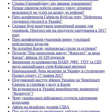
Справа Євромайдану: що заважає покаранню?
Перше півріччя роботи нового уряду: втрачені
можливості чи успіх на шляху до реформ?
Прес-конференція Габріели Кубі на тему "Небезпека
гендерної ідеології в Україні"
Скільки буде коштувати новорічний кошик для
українців. Прогноз цін на продукти харчування в 2017
році
Прес-конференція учасників ринку утилізації
небезпечних відходів
Чи потрібні Києву дніпровські схили та острови?
Петиція "Про винесення заводу "Фанплит" за межі
Києва" зібрала 10 329 підписів
Звернення до керівництва НАБУ, ДФС, ГПУ та СБУ
щодо шахрайських схем Київської митниці
Національний День молитви за Україну в столичному
Палаці спорту 27 травня 2017
Підсумковий виступ збірної України на Чемпіонаті
Європи зі стрибків у воду в Києві
Чи відновиться в Україні виробництво знаменитої
"Кольчуги"?
Чому українських військових годують харчовими
відходами
Афера на мільйони доларів США
Про події навколо незаконних забудов і порушення