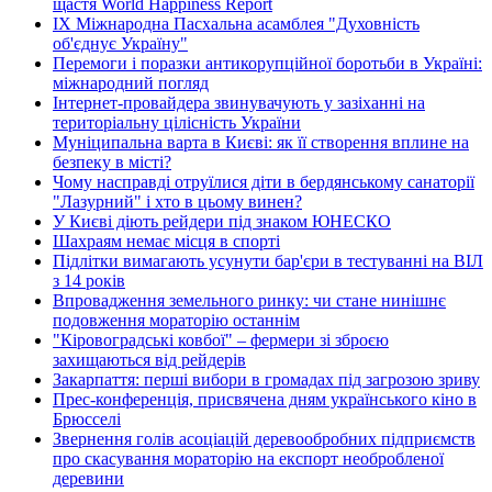
щастя World Happiness Report
ІХ Міжнародна Пасхальна асамблея "Духовність
об'єднує Україну"
Перемоги і поразки антикорупційної боротьби в Україні:
міжнародний погляд
Інтернет-провайдера звинувачують у зазіханні на
територіальну цілісність України
Муніципальна варта в Києві: як її створення вплине на
безпеку в місті?
Чому насправді отруїлися діти в бердянському санаторії
"Лазурний" і хто в цьому винен?
У Києві діють рейдери під знаком ЮНЕСКО
Шахраям немає місця в спорті
Підлітки вимагають усунути бар'єри в тестуванні на ВІЛ
з 14 років
Впровадження земельного ринку: чи стане нинішнє
подовження мораторію останнім
"Кіровоградські ковбої" – фермери зі зброєю
захищаються від рейдерів
Закарпаття: перші вибори в громадах під загрозою зриву
Прес-конференція, присвячена дням українського кіно в
Брюсселі
Звернення голів асоціацій деревообробних підприємств
про скасування мораторію на експорт необробленої
деревини