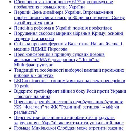
Обговорення законопроекту 6175 про примусове
позбавлення громадянства України
Перший День дизайнера України. Впровадження
професійного свята з нагоди 30-річчя створення Союзу
дизайнерів України
Пенсійна реформа в Україні: позиція профспілок
Порушення свободи мирних зібрань в Криму: основні
тенденції та загрози
Спільна прес-конференція Валентина Наливайченка і
медиків ПДМШ Пирогова
Прес-конференція з приводу судових позовів
авіакомпанії МАУ до аеропорту "Львів" та
Мінінфраструктури
Тенденції та особливості виборчої кампанії проміжних
виборів в 7 округах
LED-освітлення – економія витрат на електроенергію в
10 разів
Відкрито третій фронт війни з боку Росії проти України
– біологічна війна
Прес-конференція інвесторів недобудованих будинків:
ЖК "Флагман" та ЖК "Родинний затишок" – міф чи
реальність?
Перспективи органічного виробництва продуктів
харчування в Україні: як не втратити унікальний шанс
Громада Микільської Слобідки може втратити законне