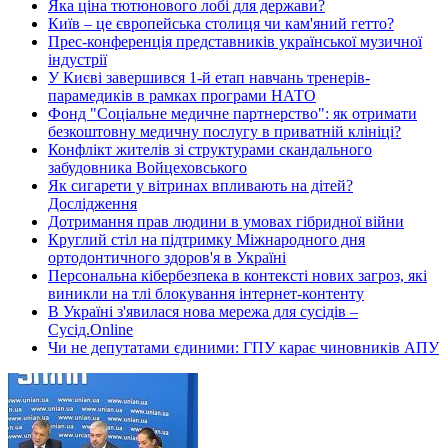
Яка ціна тютюнового лобі для держави?
Київ – це європейська столиця чи кам'яний гетто?
Прес-конференція представників української музичної
індустрії
У Києві завершився 1-й етап навчань тренерів-
парамедиків в рамках програми НАТО
Фонд "Соціальне медичне партнерство": як отримати
безкоштовну медичну послугу в приватній клініці?
Конфлікт жителів зі структурами скандального
забудовника Войцеховського
Як сигарети у вітринах впливають на дітей?
Дослідження
Дотримання прав людини в умовах гібридної війни
Круглий стіл на підтримку Міжнародного дня
ортодонтичного здоров'я в Україні
Персональна кібербезпека в контексті нових загроз, які
виникли на тлі блокування інтернет-контенту
В Україні з'явилася нова мережа для сусідів –
Сусід.Online
Чи не депутатами єдиними: ГПУ карає чиновників АПУ