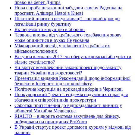
право на берег Дніпра
Нова спроба незаконної забудови скверу Радунка на
проспекті Алішера Навої в Києві
Пілотний проект з рекультивації – перший крок до
легалізації ринку бурштину
Як перемогти корупцію в обороні
Червона кнопка від українського телебачення знову
може опинитися в руках Януковича
Міжнародний досвід у звільненні українських
військовополонених
Вступна кампанія 2017: чи оберуть кримські абітурієнти
вільне суспільство?
Чи врятує комплексний законопроект щодо захисту
тварин України від жорстокості?
Презентація видання Рекомендацій щодо інформаційної
безпеки в Інтернеті під час конфлікту
Політична корупція на прикладі виборів в Чернігові
Прокурорський "рекет": епідемія надуманих справ для
збагачення співробітників прокуратури
Саботаж притягнення до відповідальності винних у
вбивстві Михайла Медведєва
RIALTO – відкрита система закупівель для бізнесу,
побудована на принципах ProZorro
В Україні стартує проект допомоги курцям у відмові від
паління