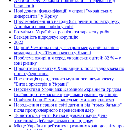
Активи ТОВ "Закарпатполіметали" – переваги від
Революції
Нові докази фальсифікацій у справі "українських
диверсантів" у Криму
Прес-конференція з нагоди 82-ї річниці початку руху
Анонімних алкоголіків у світі
Ботулізм в Україні: як розпізнати заражену рибу
Безкарність відроджує корупцію
2022
Парний Чемпіонат світу зі стронгмену: найсильніша
команда світу 2016 визначена у Львові
Проблема ожиріння серед українських дітей: 82 % – у
зоні ризику
Пріоритети розвитку Харківщини: погляд здобувача по
пост губернатора
Презентація грандіозного музичного шоу-проекту
"Битва оркестрів в Україні"
Перспективи Угоди між Кабміном України та Урядом
Ізраїлю про тимчасове працевлаштування українців
Політичні партії: ми фінансуємо, ми контролюємо
Народження першої в світі дитини від "трьох батьків"
після пронуклеарного перенесення ядер
18 лютого в центрі Києва відзначатимуть День
захисників Дебальцевського плацдарму
Місце України в рейтингу щасливих країн до звіту про