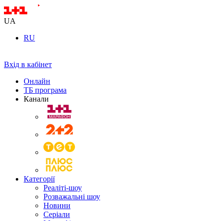
UA
RU
Вхід в кабінет
Онлайн
ТБ програма
Канали
Категорії
Реаліті-шоу
Розважальні шоу
Новини
Серіали