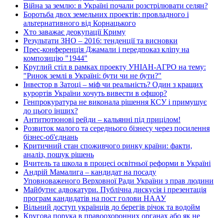
Війна за землю: в Україні почали розстрілювати селян?
Боротьба двох земельних проектів: провладного і
альтернативного від Корнацького
Хто заважає деокупації Криму
Результати ЗНО – 2016: тенденції та висновки
Прес-конференція Джамали і передпоказ кліпу на
композицію "1944"
Круглий стіл в рамках проекту УНІАН-АГРО на тему:
"Ринок землі в Україні: бути чи не бути?"
Інвестор в Затоці – міф чи реальність? Один з кращих
курортів України хочуть вивести в офшор?
Генпрокуратура не виконала рішення КСУ і примушує
до цього інших?
Антитютюнові рейди – кальянні під прицілом!
Розвиток малого та середнього бізнесу через посилення
бізнес-об'єднань
Критичний стан споживчого ринку країни: факти,
аналіз, пошук рішень
Вчитель та школа в процесі освітньої реформи в Україні
Андрій Мамалига – кандидат на посаду
Уповноваженого Верховної Ради України з прав людини
Майбутнє адвокатури. Публічна дискусія і презентація
програм кандидатів на пост голови НААУ
Вільний доступ українців до берегів річок та водойм
Кругова порука в правоохоронних органах або як не