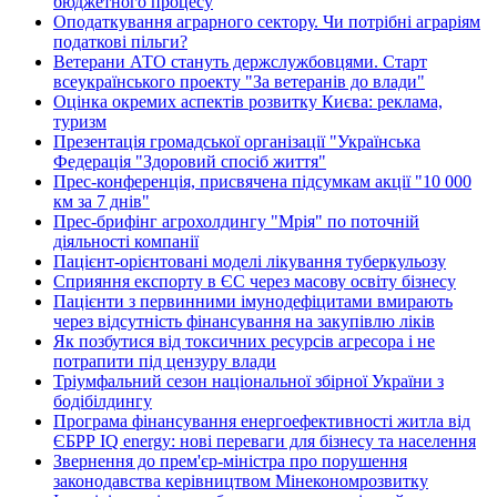
бюджетного процесу
Оподаткування аграрного сектору. Чи потрібні аграріям
податкові пільги?
Ветерани АТО стануть держслужбовцями. Старт
всеукраїнського проекту "За ветеранів до влади"
Оцінка окремих аспектів розвитку Києва: реклама,
туризм
Презентація громадської організації "Українська
Федерація "Здоровий спосіб життя"
Прес-конференція, присвячена підсумкам акції "10 000
км за 7 днів"
Прес-брифінг агрохолдингу "Мрія" по поточній
діяльності компанії
Пацієнт-орієнтовані моделі лікування туберкульозу
Сприяння експорту в ЄС через масову освіту бізнесу
Пацієнти з первинними імунодефіцитами вмирають
через відсутність фінансування на закупівлю ліків
Як позбутися від токсичних ресурсів агресора і не
потрапити під цензуру влади
Тріумфальний сезон національної збірної України з
бодібілдингу
Програма фінансування енергоефективності житла від
ЄБРР IQ energy: нові переваги для бізнесу та населення
Звернення до прем'єр-міністра про порушення
законодавства керівництвом Мінекономрозвитку