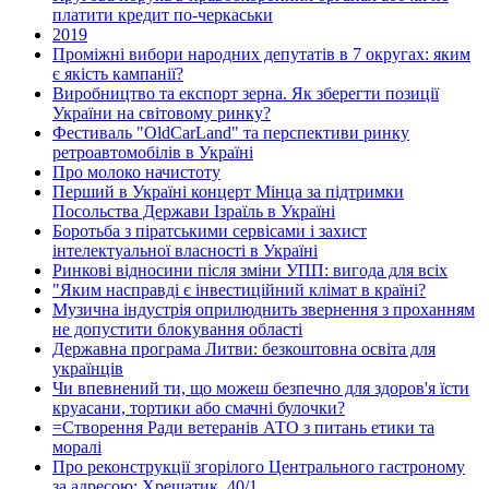
платити кредит по-черкаськи
2019
Проміжні вибори народних депутатів в 7 округах: яким
є якість кампанії?
Виробництво та експорт зерна. Як зберегти позиції
України на світовому ринку?
Фестиваль "OldCarLand" та перспективи ринку
ретроавтомобілів в Україні
Про молоко начистоту
Перший в Україні концерт Мінца за підтримки
Посольства Держави Ізраїль в Україні
Боротьба з піратськими сервісами і захист
інтелектуальної власності в Україні
Ринкові відносини після зміни УПП: вигода для всіх
"Яким насправді є інвестиційний клімат в країні?
Музична індустрія оприлюднить звернення з проханням
не допустити блокування області
Державна програма Литви: безкоштовна освіта для
українців
Чи впевнений ти, що можеш безпечно для здоров'я їсти
круасани, тортики або смачні булочки?
=Створення Ради ветеранів АТО з питань етики та
моралі
Про реконструкції згорілого Центрального гастроному
за адресою: Хрещатик, 40/1