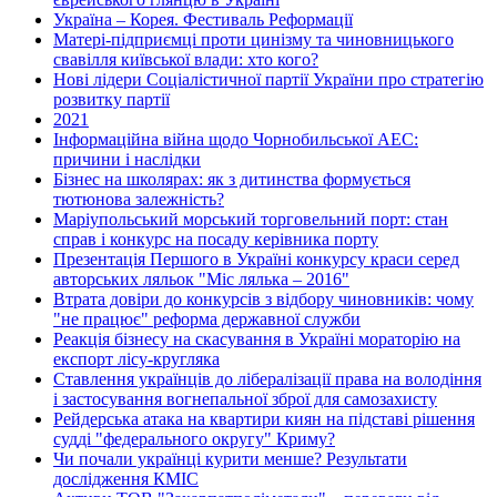
Україна – Корея. Фестиваль Реформації
Матері-підприємці проти цинізму та чиновницького
свавілля київської влади: хто кого?
Нові лідери Соціалістичної партії України про стратегію
розвитку партії
2021
Інформаційна війна щодо Чорнобильської АЕС:
причини і наслідки
Бізнес на школярах: як з дитинства формується
тютюнова залежність?
Маріупольський морський торговельний порт: стан
справ і конкурс на посаду керівника порту
Презентація Першого в Україні конкурсу краси серед
авторських ляльок "Міс лялька – 2016"
Втрата довіри до конкурсів з відбору чиновників: чому
"не працює" реформа державної служби
Реакція бізнесу на скасування в Україні мораторію на
експорт лісу-кругляка
Ставлення українців до лібералізації права на володіння
і застосування вогнепальної зброї для самозахисту
Рейдерська атака на квартири киян на підставі рішення
судді "федерального округу" Криму?
Чи почали українці курити менше? Результати
дослідження КМІС