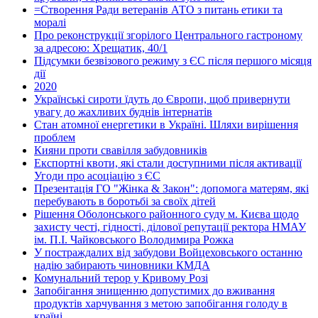
=Створення Ради ветеранів АТО з питань етики та
моралі
Про реконструкції згорілого Центрального гастроному
за адресою: Хрещатик, 40/1
Підсумки безвізового режиму з ЄС після першого місяця
дії
2020
Українські сироти їдуть до Європи, щоб привернути
увагу до жахливих буднів інтернатів
Стан атомної енергетики в Україні. Шляхи вирішення
проблем
Кияни проти свавілля забудовників
Експортні квоти, які стали доступними після активації
Угоди про асоціацію з ЄС
Презентація ГО "Жінка & Закон": допомога матерям, які
перебувають в боротьбі за своїх дітей
Рішення Оболонського районного суду м. Києва щодо
захисту честі, гідності, ділової репутації ректора НМАУ
ім. П.І. Чайковського Володимира Рожка
У постраждалих від забудови Войцеховського останню
надію забирають чиновники КМДА
Комунальний терор у Кривому Розі
Запобігання знищенню допустимих до вживання
продуктів харчування з метою запобігання голоду в
країні