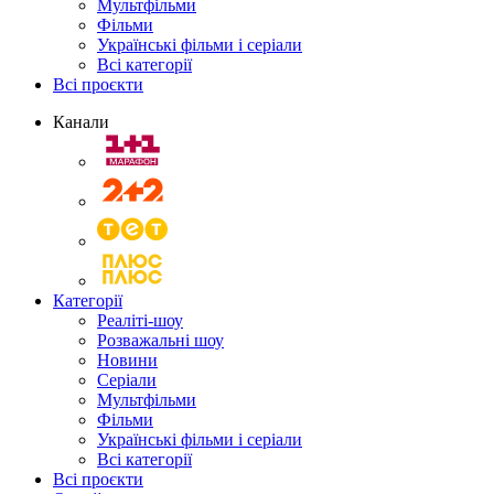
Мультфільми
Фільми
Українські фільми і серіали
Всі категорії
Всі проєкти
Канали
Категорії
Реаліті-шоу
Розважальні шоу
Новини
Серіали
Мультфільми
Фільми
Українські фільми і серіали
Всі категорії
Всі проєкти