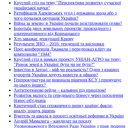
Круглий стіл на тему "Перспективи розвитку сучасної
української науки"
Ратифікація Харківських угод і державна зрада або з
чого почалася окупація України?
Війна за землю: в Україні почали розстрілювати селян?
Боротьба двох земельних проектів: провладного і
альтернативного від Корнацького
Хто заважає деокупації Криму
Результати ЗНО – 2016: тенденції та висновки
Прес-конференція Джамали і передпоказ кліпу на
композицію "1944"
Круглий стіл в рамках проекту УНІАН-АГРО на тему:
"Ринок землі в Україні: бути чи не бути?"
Інвестор в Затоці – міф чи реальність? Один з кращих
курортів України хочуть вивести в офшор?
Генпрокуратура не виконала рішення КСУ і примушує
до цього інших?
Антитютюнові рейди – кальянні під прицілом!
Розвиток малого та середнього бізнесу через посилення
бізнес-об'єднань
Критичний стан споживчого ринку країни: факти,
аналіз, пошук рішень
Вчитель та школа в процесі освітньої реформи в Україні
Андрій Мамалига – кандидат на посаду
Уповноваженого Верховної Ради України з прав людини