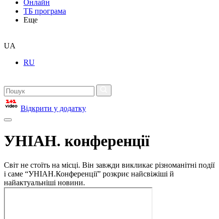
Онлайн
ТБ програма
Еще
UA
RU
Відкрити у додатку
УНІАН. конференції
Світ не стоїть на місці. Він завжди викликає різноманітні події
і саме “УНІАН.Конференції” розкриє найсвіжіші й
найактуальніші новини.