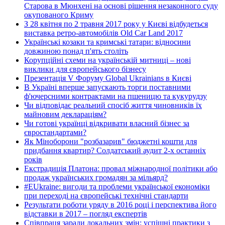
Старова в Мюнхені на основі рішення незаконного суду
окупованого Криму
З 28 квітня по 2 травня 2017 року у Києві відбудеться
виставка ретро-автомобілів Old Car Land 2017
Українські козаки та кримські татари: відносини
довжиною понад п'ять століть
Корупційні схеми на українській митниці – нові
виклики для європейського бізнесу
Презентація V Форуму Global Ukrainians в Києві
В Україні вперше запускають торги поставними
ф'ючерсними контрактами на пшеницю та кукурудзу
Чи відповідає реальний спосіб життя чиновників їх
майновим деклараціям?
Чи готові українці відкривати власний бізнес за
євростандартами?
Як Міноборони "розбазарив" бюджетні кошти для
придбання квартир? Солдатський аудит 2-х останніх
років
Екстрадиція Платона: провал міжнародної політики або
продаж українських громадян за мільярд?
#EUkraine: вигоди та проблеми української економіки
при переході на європейські технічні стандарти
Результати роботи уряду в 2016 році і перспектива його
відставки в 2017 – погляд експертів
Співпраця заради локальних змін: успішні практики з