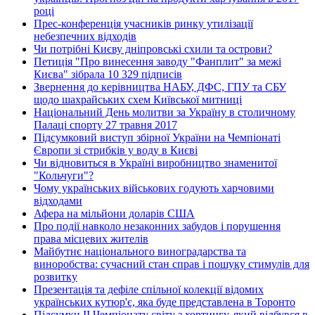
році
Прес-конференція учасників ринку утилізації
небезпечних відходів
Чи потрібні Києву дніпровські схили та острови?
Петиція "Про винесення заводу "Фанплит" за межі
Києва" зібрала 10 329 підписів
Звернення до керівництва НАБУ, ДФС, ГПУ та СБУ
щодо шахрайських схем Київської митниці
Національний День молитви за Україну в столичному
Палаці спорту 27 травня 2017
Підсумковий виступ збірної України на Чемпіонаті
Європи зі стрибків у воду в Києві
Чи відновиться в Україні виробництво знаменитої
"Кольчуги"?
Чому українських військових годують харчовими
відходами
Афера на мільйони доларів США
Про події навколо незаконних забудов і порушення
права місцевих жителів
Майбутнє національного виноградарства та
виноробства: сучасний стан справ і пошуку стимулів для
розвитку
Презентація та дефіле спільної колекції відомих
українських кутюр'є, яка буде представлена в Торонто
Підсумки ІІ Чемпіонату світу з хортингу, який відбувся в