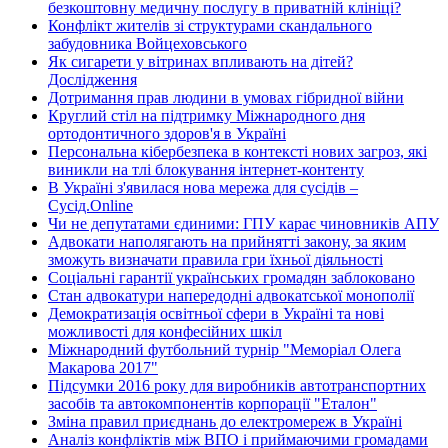
безкоштовну медичну послугу в приватній клініці?
Конфлікт жителів зі структурами скандального
забудовника Войцеховського
Як сигарети у вітринах впливають на дітей?
Дослідження
Дотримання прав людини в умовах гібридної війни
Круглий стіл на підтримку Міжнародного дня
ортодонтичного здоров'я в Україні
Персональна кібербезпека в контексті нових загроз, які
виникли на тлі блокування інтернет-контенту
В Україні з'явилася нова мережа для сусідів –
Сусід.Online
Чи не депутатами єдиними: ГПУ карає чиновників АПУ
Адвокати наполягають на прийнятті закону, за яким
зможуть визначати правила гри їхньої діяльності
Соціальні гарантії українських громадян заблоковано
Стан адвокатури напередодні адвокатської монополії
Демократизація освітньої сфери в Україні та нові
можливості для конфесійних шкіл
Міжнародний футбольний турнір "Меморіал Олега
Макарова 2017"
Підсумки 2016 року для виробників автотранспортних
засобів та автокомпонентів корпорації "Еталон"
Зміна правил приєднань до електромереж в Україні
Аналіз конфліктів між ВПО і приймаючими громадами