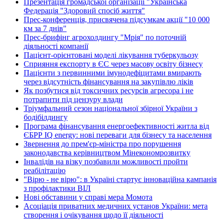
Презентація громадської організації "Українська
Федерація "Здоровий спосіб життя"
Прес-конференція, присвячена підсумкам акції "10 000
км за 7 днів"
Прес-брифінг агрохолдингу "Мрія" по поточній
діяльності компанії
Пацієнт-орієнтовані моделі лікування туберкульозу
Сприяння експорту в ЄС через масову освіту бізнесу
Пацієнти з первинними імунодефіцитами вмирають
через відсутність фінансування на закупівлю ліків
Як позбутися від токсичних ресурсів агресора і не
потрапити під цензуру влади
Тріумфальний сезон національної збірної України з
бодібілдингу
Програма фінансування енергоефективності житла від
ЄБРР IQ energy: нові переваги для бізнесу та населення
Звернення до прем'єр-міністра про порушення
законодавства керівництвом Мінекономрозвитку
Інвалідів на візку позбавили можливості пройти
реабілітацію
"Вірю - не вірю": в Україні стартує інноваційна кампанія
з профілактики ВІЛ
Нові обставини у справі мера Момота
Асоціація приватних медичних установ України: мета
створення і очікування щодо її діяльності