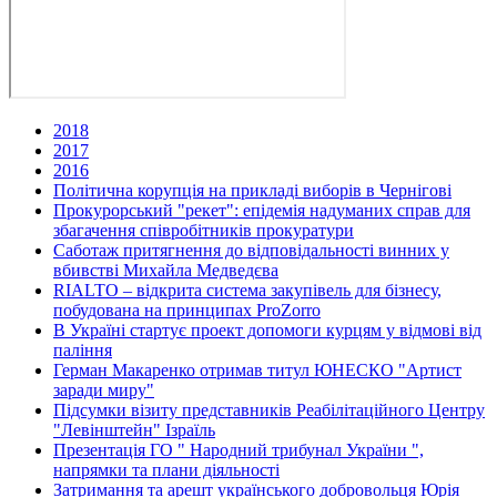
2018
2017
2016
Політична корупція на прикладі виборів в Чернігові
Прокурорський "рекет": епідемія надуманих справ для
збагачення співробітників прокуратури
Саботаж притягнення до відповідальності винних у
вбивстві Михайла Медведєва
RIALTO – відкрита система закупівель для бізнесу,
побудована на принципах ProZorro
В Україні стартує проект допомоги курцям у відмові від
паління
Герман Макаренко отримав титул ЮНЕСКО "Артист
заради миру"
Підсумки візиту представників Реабілітаційного Центру
"Левінштейн" Ізраїль
Презентація ГО " Народний трибунал України ",
напрямки та плани діяльності
Затримання та арешт українського добровольця Юрія