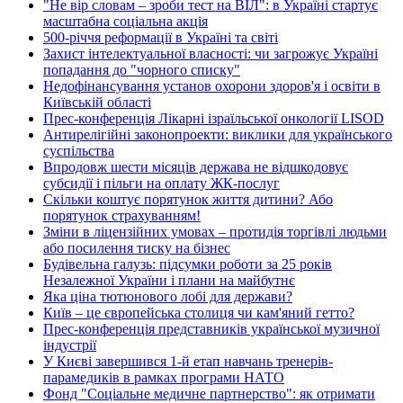
"Не вір словам – зроби тест на ВІЛ": в Україні стартує
масштабна соціальна акція
500-річчя реформації в Україні та світі
Захист інтелектуальної власності: чи загрожує Україні
попадання до "чорного списку"
Недофінансування установ охорони здоров'я і освіти в
Київській області
Прес-конференція Лікарні ізраїльської онкології LISOD
Антирелігійні законопроекти: виклики для українського
суспільства
Впродовж шести місяців держава не відшкодовує
субсидії і пільги на оплату ЖК-послуг
Скільки коштує порятунок життя дитини? Або
порятунок страхуванням!
Зміни в ліцензійних умовах – протидія торгівлі людьми
або посилення тиску на бізнес
Будівельна галузь: підсумки роботи за 25 років
Незалежної України і плани на майбутнє
Яка ціна тютюнового лобі для держави?
Київ – це європейська столиця чи кам'яний гетто?
Прес-конференція представників української музичної
індустрії
У Києві завершився 1-й етап навчань тренерів-
парамедиків в рамках програми НАТО
Фонд "Соціальне медичне партнерство": як отримати