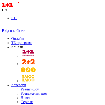
UA
RU
Вхід в кабінет
Онлайн
ТБ програма
Канали
Категорії
Реаліті-шоу
Розважальні шоу
Новини
Серіали