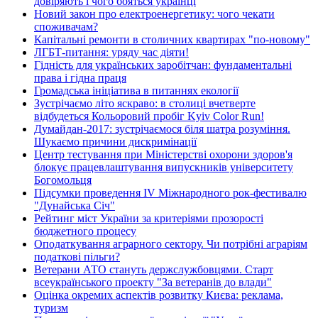
довіряють і чого бояться українці
Новий закон про електроенергетику: чого чекати
споживачам?
Капітальні ремонти в столичних квартирах "по-новому"
ЛГБТ-питання: уряду час діяти!
Гідність для українських заробітчан: фундаментальні
права і гідна праця
Громадська ініціатива в питаннях екології
Зустрічаємо літо яскраво: в столиці вчетверте
відбудеться Кольоровий пробіг Kyiv Color Run!
Думайдан-2017: зустрічаємося біля шатра розуміння.
Шукаємо причини дискримінації
Центр тестування при Міністерстві охорони здоров'я
блокує працевлаштування випускників університету
Богомольця
Підсумки проведення IV Міжнародного рок-фестивалю
"Дунайська Січ"
Рейтинг міст України за критеріями прозорості
бюджетного процесу
Оподаткування аграрного сектору. Чи потрібні аграріям
податкові пільги?
Ветерани АТО стануть держслужбовцями. Старт
всеукраїнського проекту "За ветеранів до влади"
Оцінка окремих аспектів розвитку Києва: реклама,
туризм