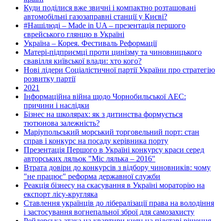
Куди поділися вже звичні і компактно розташовані
автомобільні газозаправні станції у Києві?
#Нашілюді – Made in UA – презентація першого
єврейського глянцю в Україні
Україна – Корея. Фестиваль Реформації
Матері-підприємці проти цинізму та чиновницького
свавілля київської влади: хто кого?
Нові лідери Соціалістичної партії України про стратегію
розвитку партії
2021
Інформаційна війна щодо Чорнобильської АЕС:
причини і наслідки
Бізнес на школярах: як з дитинства формується
тютюнова залежність?
Маріупольський морський торговельний порт: стан
справ і конкурс на посаду керівника порту
Презентація Першого в Україні конкурсу краси серед
авторських ляльок "Міс лялька – 2016"
Втрата довіри до конкурсів з відбору чиновників: чому
"не працює" реформа державної служби
Реакція бізнесу на скасування в Україні мораторію на
експорт лісу-кругляка
Ставлення українців до лібералізації права на володіння
і застосування вогнепальної зброї для самозахисту
Рейдерська атака на квартири киян на підставі рішення