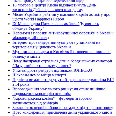
після пронуклеарного перенесення ядер
18 лютого в центрі Києва відзначатимуть День
захисників Дебальцевського плацдарму
Місце України в рейтингу щасливих країн до звіту про
щастя World Happiness Report
ІХ Міжнародна Пасхальна асамблея "Духовність
об'єднує Україну"
Перемоги і поразки антикорупційної боротьби в Україні:
міжнародний погляд
Інтернет-провайдера звинувачують у зазіханні на
територіальну цілісність України
Муніципальна варта в Києві: як її створення вплине на
безпеку в місті?
Чому насправді отруїлися діти в бердянському санаторії
"Лазурний" і хто в цьому винен?
У Києві діють рейдери під знаком ЮНЕСКО
Шахраям немає місця в спорті
Підлітки вимагають усунути бар'єри в тестуванні на ВІЛ
з 14 років
Впровадження земельного ринку: чи стане нинішнє
подовження мораторію останнім
"Кіровоградські ковбої" – фермери зі зброєю
захищаються від рейдерів
Закарпаття: перші вибори в громадах під загрозою зриву
Прес-конференція, присвячена дням українського кіно в