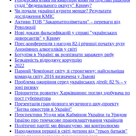
судді "федерального округу" Криму?
Чи почали українці курити менше? Результати
дослідження КМІС
Активи ТОВ "Закарпатполіметали" – переваги від
Революції
Нові докази фальсифікацій у справі "українських
диверсантів" у Криму
Прес-конференція з нагоди 82-ї річниці початку руху
Анонімних алкоголіків у світі
Ботулізм в Україні: як розпізнати заражену рибу
Безкарність відроджує корупцію
2022
Парний Чемпіонат світу зі стронгмену: найсильніша
команда світу 2016 визначена у Львові
Проблема ожиріння серед українських дітей: 82 % – у
зоні ризику
Пріоритети розвитку Харківщини: погляд здобувача по
пост губернатора
Презентація грандіозного музичного шоу-проекту
"Битва оркестрів в Україні"
Перспективи Угоди між Кабміном України та Урядом
Ізраїлю про тимчасове працевлаштування українців
Політичні партії: ми фінансуємо, ми контролюємо
Народження першої в світі дитини від "трьох батьків"