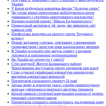
Україні
У Києві відбудеться новорічна феєрія "Холодне серце"
Чи готові жінки-переселенки мобілізуватися проти
домашнього і гендерно-орієнтованого насильства?
Науково-освітній проект "Школа Ендокринолога"
Громадський активізм в дії: люди, які змінюють світ
навколо себе
Профспілки виходять на протест проти Трудового
кодексу
Перше засідання з питань, пов'язаних з множинним
громадянством і захистом прав національних меншин
В Україні оголосять про запуск сервісу з надання
допомоги в припиненні тютюнопаління
Як Україні не потонути у смітті?
Стоп корупції! Жителі Бахмацького району
Чернігівщини виступають проти злочинців при владі
Стан сучасної української адвокатури напередодні
введення адвокатської монополії
Презентація соціального проекту H-road
Затока знову в епіцентрі уваги: спроби приватизувати
морське узбережжя курортного містечка тривають
Баталії навколо столичної комунальної власності дитячо-
юнацької спортивної школи
Презентація спільного соціологічного дослідження: кому