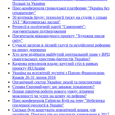
Польщі та України
Прес-конференція громадської платформи "Україна без
сепаратизму"
50 відтінків бруду: технології тиску на суддів у справі
ЗАТ "Житомирські ласощі"
Репресії в політичній партії "Самопоміч":
документальне підтвердження
Презентація міжнародного проекту "Художня хвиля
світу"
Сучасні загрози в лісовій галузі та нездійснені реформи
на ринку деревини
Хто хоче відібрати майбутній центральний храм у ВРЦ
євангельських християн-баптистів України?
Кадрова революція влади: круглий стіл в рамках
проекту #EUkraine
Україна на всесвітній зустрічі з Папою Франциском:
Краків 26-31 липня 2016
Органічний сектор України: реалії та перспективи
Справа Євромайдану: що заважає покаранню?
Перше півріччя роботи нового уряду: втрачені
можливості чи успіх на шляху до реформ?
Прес-конференція Габріели Кубі на тему "Небезпека
гендерної ідеології в Україні"
Скільки буде коштувати новорічний кошик для
українців. Прогноз цін на продукти харчування в 2017