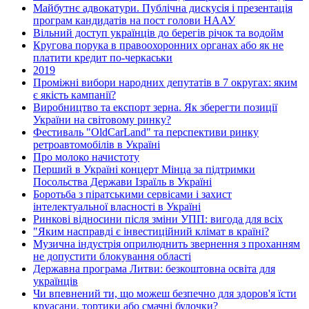
Майбутнє адвокатури. Публічна дискусія і презентація
програм кандидатів на пост голови НААУ
Вільний доступ українців до берегів річок та водойм
Кругова порука в правоохоронних органах або як не
платити кредит по-черкаськи
2019
Проміжні вибори народних депутатів в 7 округах: яким
є якість кампанії?
Виробництво та експорт зерна. Як зберегти позиції
України на світовому ринку?
Фестиваль "OldCarLand" та перспективи ринку
ретроавтомобілів в Україні
Про молоко начистоту
Перший в Україні концерт Мінца за підтримки
Посольства Держави Ізраїль в Україні
Боротьба з піратськими сервісами і захист
інтелектуальної власності в Україні
Ринкові відносини після зміни УПП: вигода для всіх
"Яким насправді є інвестиційний клімат в країні?
Музична індустрія оприлюднить звернення з проханням
не допустити блокування області
Державна програма Литви: безкоштовна освіта для
українців
Чи впевнений ти, що можеш безпечно для здоров'я їсти
круасани, тортики або смачні булочки?