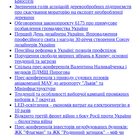
Брюсселі
Звернення голів асоціацій деревообробних підприємств
про скасування мораторію на експорт необробленої
деревини
Обговорення законопроекту 6175 про примусове
позбавлення громадянства України
Перший День дизайнера України. Впровадження
професійного свята з нагоди 30-річчя створення Союзу
дизайнерів України
Пенсійна реформа в Україні: позиція профспілок
Порушення свободи мирних зібрань в Криму: основні
тенденції та загрози
Спільна прес-конференція Валентина Наливайченка і
медиків ПДМШ Пирогова
Прес-конференція з приводу судових позовів
авіакомпанії МАУ до аеропорту "Львів" та
Мінінфраструктури
Тенденції та особливості виборчої кампанії проміжних
виборів в 7 округах
LED-освітлення – економія витрат на електроенергію в
10 разів
Відкрито третій фронт війни з боку Росії проти України
– біологічна війна
Прес-конференція інвесторів недобудованих будинків:
ЖК "Флагман" та ЖК "Родинний затишок" – міф чи