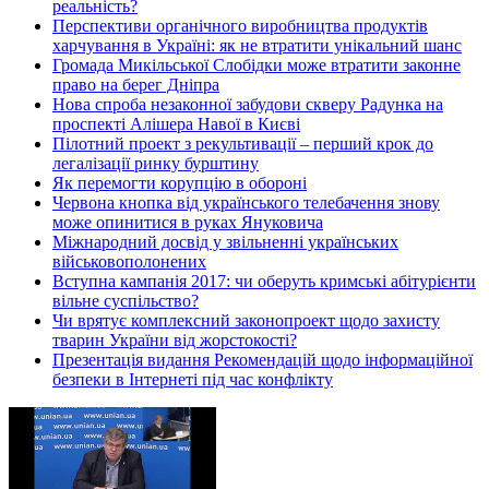
реальність?
Перспективи органічного виробництва продуктів
харчування в Україні: як не втратити унікальний шанс
Громада Микільської Слобідки може втратити законне
право на берег Дніпра
Нова спроба незаконної забудови скверу Радунка на
проспекті Алішера Навої в Києві
Пілотний проект з рекультивації – перший крок до
легалізації ринку бурштину
Як перемогти корупцію в обороні
Червона кнопка від українського телебачення знову
може опинитися в руках Януковича
Міжнародний досвід у звільненні українських
військовополонених
Вступна кампанія 2017: чи оберуть кримські абітурієнти
вільне суспільство?
Чи врятує комплексний законопроект щодо захисту
тварин України від жорстокості?
Презентація видання Рекомендацій щодо інформаційної
безпеки в Інтернеті під час конфлікту