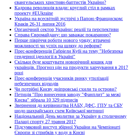
євангельських християн-баптистів України?
Кадрова революція влади: круглий стіл в рамках
проекту #EUkraine
Україна на всесвітній зустрічі з Папою Франциском:
Краків 26-31 липня 2016
Органічний сектор України: реалії та перспективи
Справа Євромайдану: що заважає покаранню?
Перше півріччя роботи нового уряду: втрачені
можливості чи успіх на шляху до реформ?
Прес-конференція Габріели Кубі на тему "Небезпека
гендерної ідеології в Україні"
Скільки буде коштувати новорічний кошик для
українців. Прогноз цін на продукти харчування в 2017
році
Прес-конференція учасників ринку утилізації
небезпечних відходів
Чи потрібні Києву дніпровські схили та острови?
Петиція "Про винесення заводу "Фанплит" за межі
Києва" зібрала 10 329 підписів
Звернення до керівництва НАБУ, ДФС, ГПУ та СБУ
щодо шахрайських схем Київської митниці
Національний День молитви за Україну в столичному
Палаці спорту 27 травня 2017
Підсумковий виступ збірної України на Чемпіонаті
Європи зі стрибків у воду в Києві