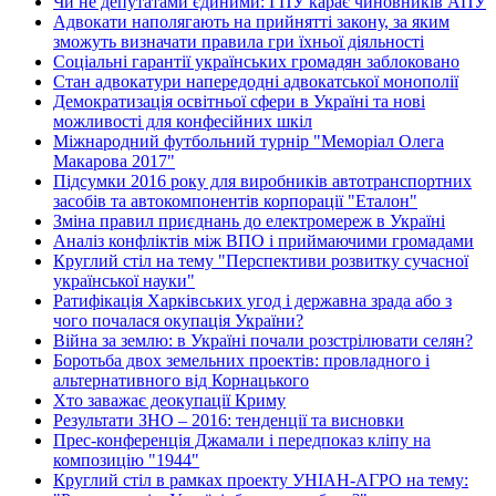
Чи не депутатами єдиними: ГПУ карає чиновників АПУ
Адвокати наполягають на прийнятті закону, за яким
зможуть визначати правила гри їхньої діяльності
Соціальні гарантії українських громадян заблоковано
Стан адвокатури напередодні адвокатської монополії
Демократизація освітньої сфери в Україні та нові
можливості для конфесійних шкіл
Міжнародний футбольний турнір "Меморіал Олега
Макарова 2017"
Підсумки 2016 року для виробників автотранспортних
засобів та автокомпонентів корпорації "Еталон"
Зміна правил приєднань до електромереж в Україні
Аналіз конфліктів між ВПО і приймаючими громадами
Круглий стіл на тему "Перспективи розвитку сучасної
української науки"
Ратифікація Харківських угод і державна зрада або з
чого почалася окупація України?
Війна за землю: в Україні почали розстрілювати селян?
Боротьба двох земельних проектів: провладного і
альтернативного від Корнацького
Хто заважає деокупації Криму
Результати ЗНО – 2016: тенденції та висновки
Прес-конференція Джамали і передпоказ кліпу на
композицію "1944"
Круглий стіл в рамках проекту УНІАН-АГРО на тему: