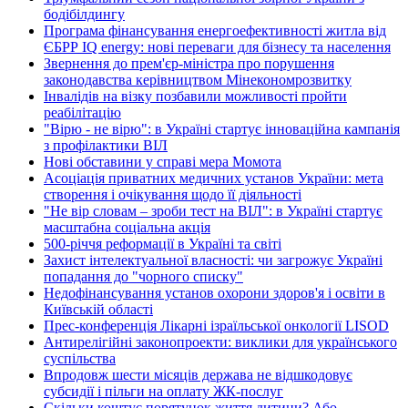
бодібілдингу
Програма фінансування енергоефективності житла від
ЄБРР IQ energy: нові переваги для бізнесу та населення
Звернення до прем'єр-міністра про порушення
законодавства керівництвом Мінекономрозвитку
Інвалідів на візку позбавили можливості пройти
реабілітацію
"Вірю - не вірю": в Україні стартує інноваційна кампанія
з профілактики ВІЛ
Нові обставини у справі мера Момота
Асоціація приватних медичних установ України: мета
створення і очікування щодо її діяльності
"Не вір словам – зроби тест на ВІЛ": в Україні стартує
масштабна соціальна акція
500-річчя реформації в Україні та світі
Захист інтелектуальної власності: чи загрожує Україні
попадання до "чорного списку"
Недофінансування установ охорони здоров'я і освіти в
Київській області
Прес-конференція Лікарні ізраїльської онкології LISOD
Антирелігійні законопроекти: виклики для українського
суспільства
Впродовж шести місяців держава не відшкодовує
субсидії і пільги на оплату ЖК-послуг
Скільки коштує порятунок життя дитини? Або