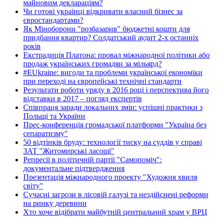
майновим деклараціям?
Чи готові українці відкривати власний бізнес за
євростандартами?
Як Міноборони "розбазарив" бюджетні кошти для
придбання квартир? Солдатський аудит 2-х останніх
років
Екстрадиція Платона: провал міжнародної політики або
продаж українських громадян за мільярд?
#EUkraine: вигоди та проблеми української економіки
при переході на європейські технічні стандарти
Результати роботи уряду в 2016 році і перспектива його
відставки в 2017 – погляд експертів
Співпраця заради локальних змін: успішні практики з
Польщі та України
Прес-конференція громадської платформи "Україна без
сепаратизму"
50 відтінків бруду: технології тиску на суддів у справі
ЗАТ "Житомирські ласощі"
Репресії в політичній партії "Самопоміч":
документальне підтвердження
Презентація міжнародного проекту "Художня хвиля
світу"
Сучасні загрози в лісовій галузі та нездійснені реформи
на ринку деревини
Хто хоче відібрати майбутній центральний храм у ВРЦ