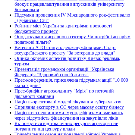
блокує працевлаштування випускників університету
Богомольця
Підсумки проведення IV Міжнародного рок-фестивалю
"Дунайська Січ"
Рейтинг міст України за критеріями прозорості
бюджетного процесу
Оподаткування аграрного сектору. Чи потрібні аграріям
податкові пільги?
Ветерани АТО стануть держслужбовцями. Старт
всеукраїнського проекту "За ветеранів до влади"
Оцінка окремих аспектів розвитку Києва: реклама,
туризм
Презентація громадської організації "Українська
Федерація "Здоровий спосіб життя"
Прес-конференція, присвячена підсумкам акції "10 000
км за 7 днів"
Прес-брифінг агрохолдингу "Мрія" по поточній
діяльності компанії
Пацієнт-орієнтовані моделі лікування туберкульозу
Сприяння експорту в ЄС через масову освіту бізнесу
Пацієнти з первинними імунодефіцитами вмирають
через відсутність фінансування на закупівлю ліків
Як позбутися від токсичних ресурсів агресора і не
потрапити під цензуру влади
Тріумфальний сезон національної збірної України з