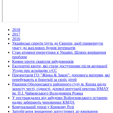
2018
2017
2016
Українські сироти їдуть до Європи, щоб привернути
увагу до жахливих буднів інтернатів
Стан атомної енергетики в Україні. Шляхи вирішення
проблем
Кияни проти свавілля забудовників
Експортні квоти, які стали доступними після активації
Угоди про асоціацію з ЄС
Презентація ГО "Жінка & Закон": допомога матерям, які
перебувають в боротьбі за своїх дітей
Рішення Оболонського районного суду м. Києва щодо
захисту честі, гідності, ділової репутації ректора НМАУ
ім. П.І. Чайковського Володимира Рожка
У постраждалих від забудови Войцеховського останню
надію забирають чиновники КМДА
Комунальний терор у Кривому Розі
Запобігання знищенню допустимих до вживання