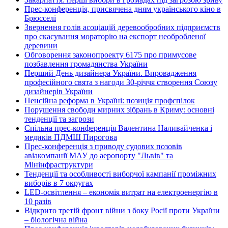
Прес-конференція, присвячена дням українського кіно в
Брюсселі
Звернення голів асоціацій деревообробних підприємств
про скасування мораторію на експорт необробленої
деревини
Обговорення законопроекту 6175 про примусове
позбавлення громадянства України
Перший День дизайнера України. Впровадження
професійного свята з нагоди 30-річчя створення Союзу
дизайнерів України
Пенсійна реформа в Україні: позиція профспілок
Порушення свободи мирних зібрань в Криму: основні
тенденції та загрози
Спільна прес-конференція Валентина Наливайченка і
медиків ПДМШ Пирогова
Прес-конференція з приводу судових позовів
авіакомпанії МАУ до аеропорту "Львів" та
Мінінфраструктури
Тенденції та особливості виборчої кампанії проміжних
виборів в 7 округах
LED-освітлення – економія витрат на електроенергію в
10 разів
Відкрито третій фронт війни з боку Росії проти України
– біологічна війна