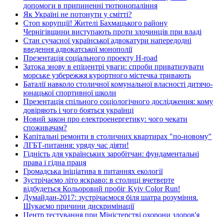
допомоги в припиненні тютюнопаління
Як Україні не потонути у смітті?
Стоп корупції! Жителі Бахмацького району
Чернігівщини виступають проти злочинців при владі
Стан сучасної української адвокатури напередодні
введення адвокатської монополії
Презентація соціального проекту H-road
Затока знову в епіцентрі уваги: спроби приватизувати
морське узбережжя курортного містечка тривають
Баталії навколо столичної комунальної власності дитячо-
юнацької спортивної школи
Презентація спільного соціологічного дослідження: кому
довіряють і чого бояться українці
Новий закон про електроенергетику: чого чекати
споживачам?
Капітальні ремонти в столичних квартирах "по-новому"
ЛГБТ-питання: уряду час діяти!
Гідність для українських заробітчан: фундаментальні
права і гідна праця
Громадська ініціатива в питаннях екології
Зустрічаємо літо яскраво: в столиці вчетверте
відбудеться Кольоровий пробіг Kyiv Color Run!
Думайдан-2017: зустрічаємося біля шатра розуміння.
Шукаємо причини дискримінації
Центр тестування при Міністерстві охорони здоров'я