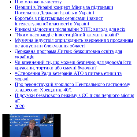
Про молоко начистоту
Перший в Україні концерт Мінца за підтримки
Посольства Держави Ізраїль в Україні
Боротьба з піратськими сервісами і захист
інтелектуальної власності в Україні
Ринкові відносини після зміни УПП: вигода для всіх
"Яким насправді є інвестиційний клімат в країні?
Музична індустрія оприлюднить звернення з проханням
не допустити блокування області
Державна програма Литви: безкоштовна освіта для
українців
Чи впевнений ти, що можеш безпечно для здоров'я їсти
круасани, тортики або смачні булочки?
=Створення Ради ветеранів АТО з питань етики та
моралі
Про реконструкції згорілого Центрального гастроному
за адресою: Хрещатик, 40/1
Підсумки безвізового режиму з ЄС після першого місяця
дії
2020