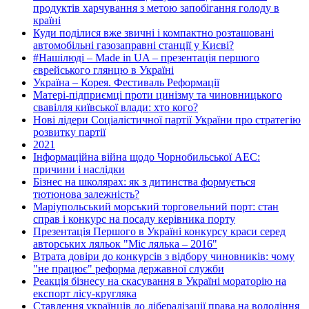
продуктів харчування з метою запобігання голоду в
країні
Куди поділися вже звичні і компактно розташовані
автомобільні газозаправні станції у Києві?
#Нашілюді – Made in UA – презентація першого
єврейського глянцю в Україні
Україна – Корея. Фестиваль Реформації
Матері-підприємці проти цинізму та чиновницького
свавілля київської влади: хто кого?
Нові лідери Соціалістичної партії України про стратегію
розвитку партії
2021
Інформаційна війна щодо Чорнобильської АЕС:
причини і наслідки
Бізнес на школярах: як з дитинства формується
тютюнова залежність?
Маріупольський морський торговельний порт: стан
справ і конкурс на посаду керівника порту
Презентація Першого в Україні конкурсу краси серед
авторських ляльок "Міс лялька – 2016"
Втрата довіри до конкурсів з відбору чиновників: чому
"не працює" реформа державної служби
Реакція бізнесу на скасування в Україні мораторію на
експорт лісу-кругляка
Ставлення українців до лібералізації права на володіння