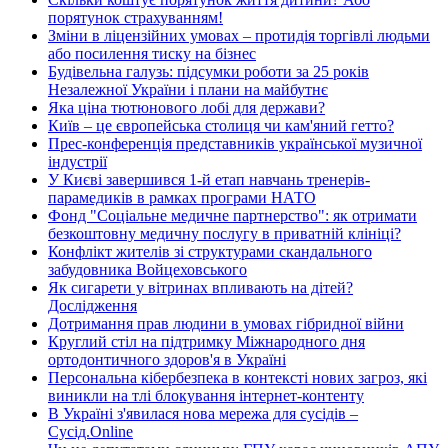
порятунок страхуванням!
Зміни в ліцензійних умовах – протидія торгівлі людьми
або посилення тиску на бізнес
Будівельна галузь: підсумки роботи за 25 років
Незалежної України і плани на майбутнє
Яка ціна тютюнового лобі для держави?
Київ – це європейська столиця чи кам'яний гетто?
Прес-конференція представників української музичної
індустрії
У Києві завершився 1-й етап навчань тренерів-
парамедиків в рамках програми НАТО
Фонд "Соціальне медичне партнерство": як отримати
безкоштовну медичну послугу в приватній клініці?
Конфлікт жителів зі структурами скандального
забудовника Войцеховського
Як сигарети у вітринах впливають на дітей?
Дослідження
Дотримання прав людини в умовах гібридної війни
Круглий стіл на підтримку Міжнародного дня
ортодонтичного здоров'я в Україні
Персональна кібербезпека в контексті нових загроз, які
виникли на тлі блокування інтернет-контенту
В Україні з'явилася нова мережа для сусідів –
Сусід.Online