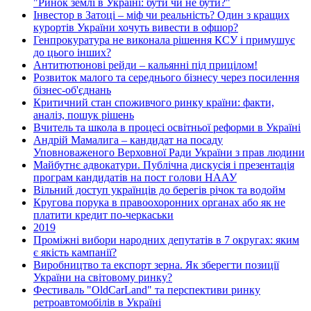
"Ринок землі в Україні: бути чи не бути?"
Інвестор в Затоці – міф чи реальність? Один з кращих
курортів України хочуть вивести в офшор?
Генпрокуратура не виконала рішення КСУ і примушує
до цього інших?
Антитютюнові рейди – кальянні під прицілом!
Розвиток малого та середнього бізнесу через посилення
бізнес-об'єднань
Критичний стан споживчого ринку країни: факти,
аналіз, пошук рішень
Вчитель та школа в процесі освітньої реформи в Україні
Андрій Мамалига – кандидат на посаду
Уповноваженого Верховної Ради України з прав людини
Майбутнє адвокатури. Публічна дискусія і презентація
програм кандидатів на пост голови НААУ
Вільний доступ українців до берегів річок та водойм
Кругова порука в правоохоронних органах або як не
платити кредит по-черкаськи
2019
Проміжні вибори народних депутатів в 7 округах: яким
є якість кампанії?
Виробництво та експорт зерна. Як зберегти позиції
України на світовому ринку?
Фестиваль "OldCarLand" та перспективи ринку
ретроавтомобілів в Україні