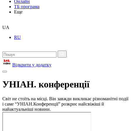
Онлайн
ТБ програма
Еще
UA
RU
Відкрити у додатку
УНІАН. конференції
Світ не стоїть на місці. Він завжди викликає різноманітні події
і саме “УНІАН.Конференції” розкриє найсвіжіші й
найактуальніші новини.