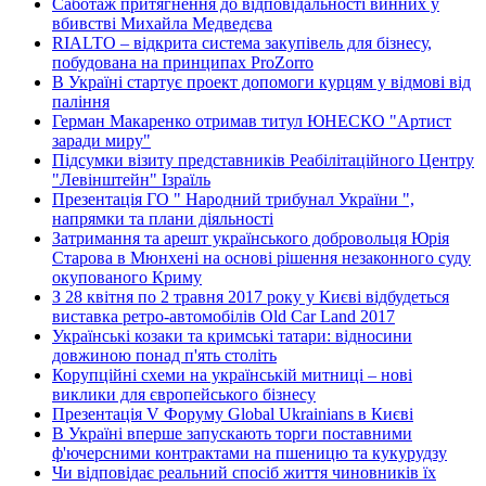
Саботаж притягнення до відповідальності винних у
вбивстві Михайла Медведєва
RIALTO – відкрита система закупівель для бізнесу,
побудована на принципах ProZorro
В Україні стартує проект допомоги курцям у відмові від
паління
Герман Макаренко отримав титул ЮНЕСКО "Артист
заради миру"
Підсумки візиту представників Реабілітаційного Центру
"Левінштейн" Ізраїль
Презентація ГО " Народний трибунал України ",
напрямки та плани діяльності
Затримання та арешт українського добровольця Юрія
Старова в Мюнхені на основі рішення незаконного суду
окупованого Криму
З 28 квітня по 2 травня 2017 року у Києві відбудеться
виставка ретро-автомобілів Old Car Land 2017
Українські козаки та кримські татари: відносини
довжиною понад п'ять століть
Корупційні схеми на українській митниці – нові
виклики для європейського бізнесу
Презентація V Форуму Global Ukrainians в Києві
В Україні вперше запускають торги поставними
ф'ючерсними контрактами на пшеницю та кукурудзу
Чи відповідає реальний спосіб життя чиновників їх