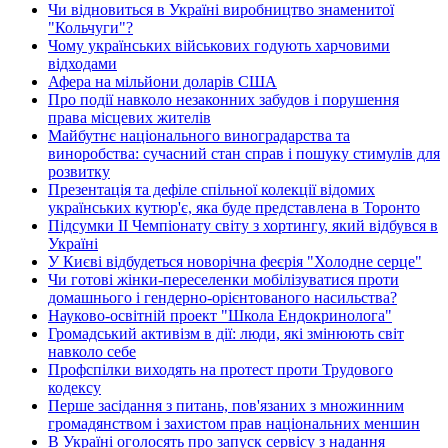
Чи відновиться в Україні виробництво знаменитої
"Кольчуги"?
Чому українських військових годують харчовими
відходами
Афера на мільйони доларів США
Про події навколо незаконних забудов і порушення
права місцевих жителів
Майбутнє національного виноградарства та
виноробства: сучасний стан справ і пошуку стимулів для
розвитку
Презентація та дефіле спільної колекції відомих
українських кутюр'є, яка буде представлена в Торонто
Підсумки ІІ Чемпіонату світу з хортингу, який відбувся в
Україні
У Києві відбудеться новорічна феєрія "Холодне серце"
Чи готові жінки-переселенки мобілізуватися проти
домашнього і гендерно-орієнтованого насильства?
Науково-освітній проект "Школа Ендокринолога"
Громадський активізм в дії: люди, які змінюють світ
навколо себе
Профспілки виходять на протест проти Трудового
кодексу
Перше засідання з питань, пов'язаних з множинним
громадянством і захистом прав національних меншин
В Україні оголосять про запуск сервісу з надання