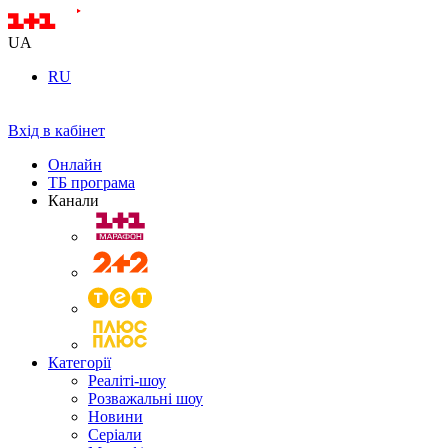
UA
RU
Вхід в кабінет
Онлайн
ТБ програма
Канали
Категорії
Реаліті-шоу
Розважальні шоу
Новини
Серіали