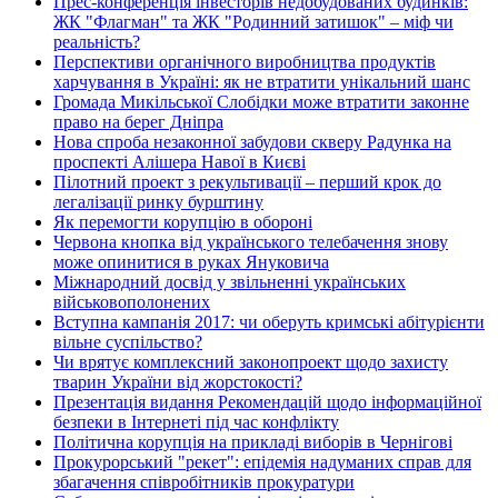
Прес-конференція інвесторів недобудованих будинків:
ЖК "Флагман" та ЖК "Родинний затишок" – міф чи
реальність?
Перспективи органічного виробництва продуктів
харчування в Україні: як не втратити унікальний шанс
Громада Микільської Слобідки може втратити законне
право на берег Дніпра
Нова спроба незаконної забудови скверу Радунка на
проспекті Алішера Навої в Києві
Пілотний проект з рекультивації – перший крок до
легалізації ринку бурштину
Як перемогти корупцію в обороні
Червона кнопка від українського телебачення знову
може опинитися в руках Януковича
Міжнародний досвід у звільненні українських
військовополонених
Вступна кампанія 2017: чи оберуть кримські абітурієнти
вільне суспільство?
Чи врятує комплексний законопроект щодо захисту
тварин України від жорстокості?
Презентація видання Рекомендацій щодо інформаційної
безпеки в Інтернеті під час конфлікту
Політична корупція на прикладі виборів в Чернігові
Прокурорський "рекет": епідемія надуманих справ для
збагачення співробітників прокуратури