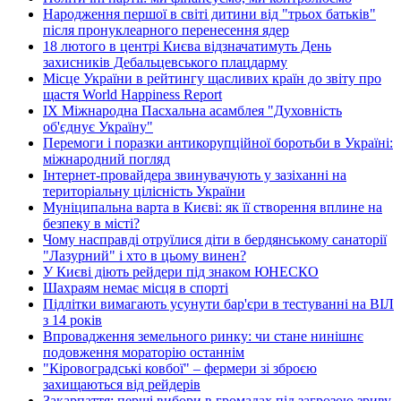
Народження першої в світі дитини від "трьох батьків"
після пронуклеарного перенесення ядер
18 лютого в центрі Києва відзначатимуть День
захисників Дебальцевського плацдарму
Місце України в рейтингу щасливих країн до звіту про
щастя World Happiness Report
ІХ Міжнародна Пасхальна асамблея "Духовність
об'єднує Україну"
Перемоги і поразки антикорупційної боротьби в Україні:
міжнародний погляд
Інтернет-провайдера звинувачують у зазіханні на
територіальну цілісність України
Муніципальна варта в Києві: як її створення вплине на
безпеку в місті?
Чому насправді отруїлися діти в бердянському санаторії
"Лазурний" і хто в цьому винен?
У Києві діють рейдери під знаком ЮНЕСКО
Шахраям немає місця в спорті
Підлітки вимагають усунути бар'єри в тестуванні на ВІЛ
з 14 років
Впровадження земельного ринку: чи стане нинішнє
подовження мораторію останнім
"Кіровоградські ковбої" – фермери зі зброєю
захищаються від рейдерів
Закарпаття: перші вибори в громадах під загрозою зриву