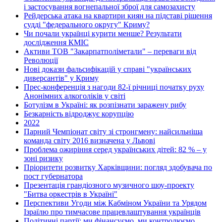
і застосування вогнепальної зброї для самозахисту
Рейдерська атака на квартири киян на підставі рішення
судді "федерального округу" Криму?
Чи почали українці курити менше? Результати
дослідження КМІС
Активи ТОВ "Закарпатполіметали" – переваги від
Революції
Нові докази фальсифікацій у справі "українських
диверсантів" у Криму
Прес-конференція з нагоди 82-ї річниці початку руху
Анонімних алкоголіків у світі
Ботулізм в Україні: як розпізнати заражену рибу
Безкарність відроджує корупцію
2022
Парний Чемпіонат світу зі стронгмену: найсильніша
команда світу 2016 визначена у Львові
Проблема ожиріння серед українських дітей: 82 % – у
зоні ризику
Пріоритети розвитку Харківщини: погляд здобувача по
пост губернатора
Презентація грандіозного музичного шоу-проекту
"Битва оркестрів в Україні"
Перспективи Угоди між Кабміном України та Урядом
Ізраїлю про тимчасове працевлаштування українців
Політичні партії: ми фінансуємо, ми контролюємо