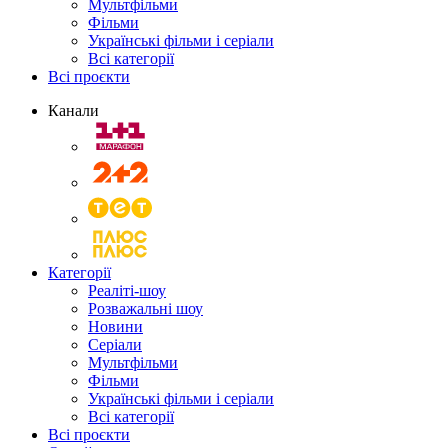
Мультфільми
Фільми
Українські фільми і серіали
Всі категорії
Всі проєкти
Канали
Категорії
Реаліті-шоу
Розважальні шоу
Новини
Серіали
Мультфільми
Фільми
Українські фільми і серіали
Всі категорії
Всі проєкти