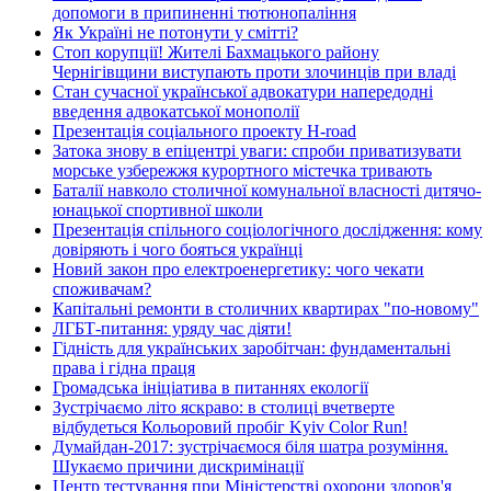
допомоги в припиненні тютюнопаління
Як Україні не потонути у смітті?
Стоп корупції! Жителі Бахмацького району
Чернігівщини виступають проти злочинців при владі
Стан сучасної української адвокатури напередодні
введення адвокатської монополії
Презентація соціального проекту H-road
Затока знову в епіцентрі уваги: спроби приватизувати
морське узбережжя курортного містечка тривають
Баталії навколо столичної комунальної власності дитячо-
юнацької спортивної школи
Презентація спільного соціологічного дослідження: кому
довіряють і чого бояться українці
Новий закон про електроенергетику: чого чекати
споживачам?
Капітальні ремонти в столичних квартирах "по-новому"
ЛГБТ-питання: уряду час діяти!
Гідність для українських заробітчан: фундаментальні
права і гідна праця
Громадська ініціатива в питаннях екології
Зустрічаємо літо яскраво: в столиці вчетверте
відбудеться Кольоровий пробіг Kyiv Color Run!
Думайдан-2017: зустрічаємося біля шатра розуміння.
Шукаємо причини дискримінації
Центр тестування при Міністерстві охорони здоров'я