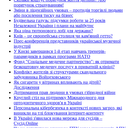
порятунок страхуванням!
Зміни в ліцензійних умовах – протидія торгівлі людьми
або посилення тиску на бізнес
Будівельна галузь: підсумки роботи за 25 років
Незалежної України і плани на майбутнє
Яка ціна тютюнового лобі для держави?
Київ – це європейська столиця чи кам'яний гетто?
Прес-конференція представників української музичної
індустрії
У Києві завершився 1-й етап навчань тренерів-
парамедиків в рамках програми НАТО
Фонд "Соціальне медичне партнерство": як отримати
безкоштовну медичну послугу в приватній клініці?
Конфлікт жителів зі структурами скандального
забудовника Войцеховського
Як сигарети у вітринах впливають на дітей?
Дослідження
Дотримання прав людини в умовах гібридної війни
Круглий стіл на підтримку Міжнародного дня
ортодонтичного здоров'я в Україні
Персональна кібербезпека в контексті нових загроз, які
виникли на тлі блокування інтернет-контенту
В Україні з'явилася нова мережа для сусідів –
Сусід.Online