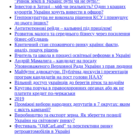
"Ринок землі в Україні: бути чи не бути?"
Інвестор в Затоці – міф чи реальність? Один з кращих
курортів України хочуть вивести в офшор?
Генпрокуратура не виконала рішення КСУ і примушує
до цього інших?
Антитютюнові рейди – кальянні під прицілом!
Розвиток малого та середнього бізнесу через посилення
бізнес-об'єднань
Критичний стан споживчого ринку країни: факти,
аналіз, пошук рішень
Вчитель та школа в процесі освітньої реформи в Україні
Андрій Мамалига – кандидат на посаду
Уповноваженого Верховної Ради України з прав людини
Майбутнє адвокатури. Публічна дискусія і презентація
програм кандидатів на пост голови НААУ
Вільний доступ українців до берегів річок та водойм
Кругова порука в правоохоронних органах або як не
платити кредит по-черкаськи
2019
Проміжні вибори народних депутатів в 7 округах: яким
є якість кампанії?
Виробництво та експорт зерна. Як зберегти позиції
України на світовому ринку?
Фестиваль "OldCarLand" та перспективи ринку
ретроавтомобілів в Україні