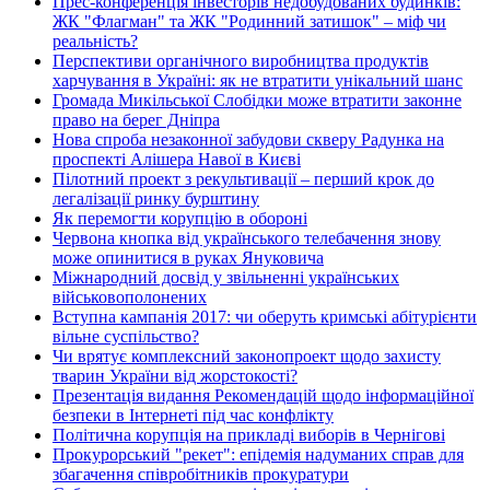
Прес-конференція інвесторів недобудованих будинків:
ЖК "Флагман" та ЖК "Родинний затишок" – міф чи
реальність?
Перспективи органічного виробництва продуктів
харчування в Україні: як не втратити унікальний шанс
Громада Микільської Слобідки може втратити законне
право на берег Дніпра
Нова спроба незаконної забудови скверу Радунка на
проспекті Алішера Навої в Києві
Пілотний проект з рекультивації – перший крок до
легалізації ринку бурштину
Як перемогти корупцію в обороні
Червона кнопка від українського телебачення знову
може опинитися в руках Януковича
Міжнародний досвід у звільненні українських
військовополонених
Вступна кампанія 2017: чи оберуть кримські абітурієнти
вільне суспільство?
Чи врятує комплексний законопроект щодо захисту
тварин України від жорстокості?
Презентація видання Рекомендацій щодо інформаційної
безпеки в Інтернеті під час конфлікту
Політична корупція на прикладі виборів в Чернігові
Прокурорський "рекет": епідемія надуманих справ для
збагачення співробітників прокуратури