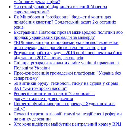
майновим деклараціям?
Чи готові українці відкривати власний бізнес за
євростандартами?
Як Міноборони "розбазарив" бюджетні кошти для
придбання квартир? Солдатський аудит 2-х останніх
років
Екстрадиція Платона: провал міжнародної політики або
продаж українських громадян за мільярд?
#EUkraine: вигоди та проблеми української економіки
при переході на європейські технічні стандарти
Результати роботи уряду в 2016 році і перспектива його
відставки в 2017 – погляд експертів
Співпраця заради локальних змін: успішні практики з
Польщі та України
Прес-конференція громадської платформи "Україна без
сепаратизму"
50 відтінків бруду: технології тиску на суддів у справі
ЗАТ "Житомирські ласощі"
Репресії в політичній партії "Самопоміч":
документальне підтвердження
Презентація міжнародного проекту "Художня хвиля
світу"
Сучасні загрози в лісовій галузі та нездійснені реформи
на ринку деревини
Хто хоче відібрати майбутній центральний храм у ВРЦ