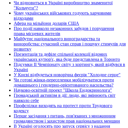
Чи відновиться в Україні виробництво знаменитої
"Кольчуги"?
Чому українських військових годують харчовими
відходами
Афера на мільйони доларів США
Про події навколо незаконних забудов і порушення
права місцевих жителів
Майбутнє національного виноградарства та
виноробства: сучасний стан справ і пошуку стимулів для
розвитку
Презентація та дефіле спільної колекції відомих
українських кутюр'є, яка буде представлена в Торонто
Підсумки ІІ Чемпіонату світу з хортингу, який відбувся в
Україні
У Києві відбудеться новорічна феєрія "Холодне серце"
Чи готові жінки-переселенки мобілізуватися проти
домашнього і гендерно-орієнтованого насильства?
Науково-освітній проект "Школа Ендокринолога"
Громадський активізм в дії: люди, які змінюють світ
навколо себе
Профспілки виходять на протест проти Трудового
кодексу
Перше засідання з питань, пов'язаних з множинним
громадянством і захистом прав національних меншин
В Україні оголосять про запуск сервісу з надання