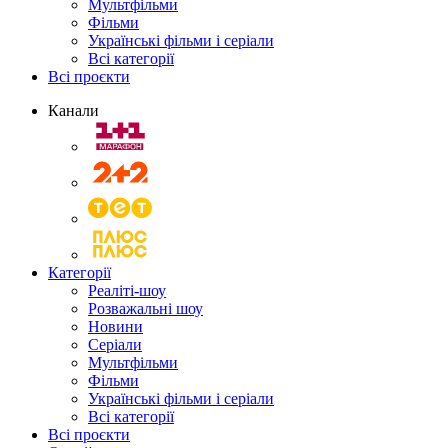
Мультфільми
Фільми
Українські фільми і серіали
Всі категорії
Всі проєкти
Канали
Категорії
Реаліті-шоу
Розважальні шоу
Новини
Серіали
Мультфільми
Фільми
Українські фільми і серіали
Всі категорії
Всі проєкти