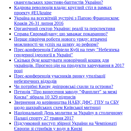
євангельських християн-баптистів України?
Кадрова революція влади: круглий стіл в рамках
проекту #EUkraine
Україна на всесвітній зустрічі з Папою Франциском:
Краків 26-31 липня 2016
Органічний сектор України: реалії та перспективи
Справа Євромайдану: що заважає покаранню?
Перше півріччя роботи нового уряду: втрачені
можливості чи успіх на шляху до реформ?
Прес-конференція Габріели Кубі на тему "Небезпека
гендерної ідеології в Україні"
Скільки буде коштувати новорічний кошик для
українців. Прогноз цін на продукти харчування в 2017
році
Прес-конференція учасників ринку утилізації
небезпечних відходів
Чи потрібні Києву дніпровські схили та острови?
Петиція "Про винесення заводу "Фанплит" за межі
Києва" зібрала 10 329 підписів
Звернення до керівництва НАБУ, ДФС, ГПУ та СБУ
щодо шахрайських схем Київської митниці
Національний День молитви за Україну в столичному
Палаці спорту 27 травня 2017
Підсумковий виступ збірної України на Чемпіонаті
Європи зі стрибків у воду в Києві