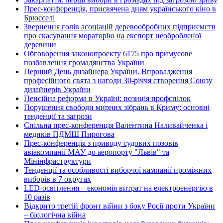
Прес-конференція, присвячена дням українського кіно в
Брюсселі
Звернення голів асоціацій деревообробних підприємств
про скасування мораторію на експорт необробленої
деревини
Обговорення законопроекту 6175 про примусове
позбавлення громадянства України
Перший День дизайнера України. Впровадження
професійного свята з нагоди 30-річчя створення Союзу
дизайнерів України
Пенсійна реформа в Україні: позиція профспілок
Порушення свободи мирних зібрань в Криму: основні
тенденції та загрози
Спільна прес-конференція Валентина Наливайченка і
медиків ПДМШ Пирогова
Прес-конференція з приводу судових позовів
авіакомпанії МАУ до аеропорту "Львів" та
Мінінфраструктури
Тенденції та особливості виборчої кампанії проміжних
виборів в 7 округах
LED-освітлення – економія витрат на електроенергію в
10 разів
Відкрито третій фронт війни з боку Росії проти України
– біологічна війна