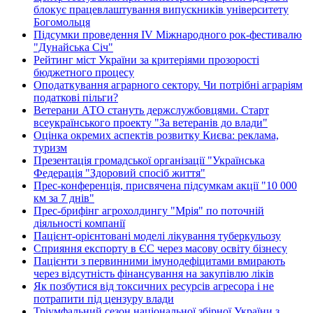
блокує працевлаштування випускників університету
Богомольця
Підсумки проведення IV Міжнародного рок-фестивалю
"Дунайська Січ"
Рейтинг міст України за критеріями прозорості
бюджетного процесу
Оподаткування аграрного сектору. Чи потрібні аграріям
податкові пільги?
Ветерани АТО стануть держслужбовцями. Старт
всеукраїнського проекту "За ветеранів до влади"
Оцінка окремих аспектів розвитку Києва: реклама,
туризм
Презентація громадської організації "Українська
Федерація "Здоровий спосіб життя"
Прес-конференція, присвячена підсумкам акції "10 000
км за 7 днів"
Прес-брифінг агрохолдингу "Мрія" по поточній
діяльності компанії
Пацієнт-орієнтовані моделі лікування туберкульозу
Сприяння експорту в ЄС через масову освіту бізнесу
Пацієнти з первинними імунодефіцитами вмирають
через відсутність фінансування на закупівлю ліків
Як позбутися від токсичних ресурсів агресора і не
потрапити під цензуру влади
Тріумфальний сезон національної збірної України з