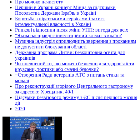
Про молоко начистоту
Перший в Україні концерт Мінца за підтримки
Посольства Держави Ізраїль в Україні
Боротьба з піратськими сервісами і захист
інтелектуальної власності в Україні
Ринкові відносини після зміни УПП: вигода для всіх
"Яким насправді є інвестиційний клімат в країні?
Музична індустрія оприлюднить звернення з проханням
не допустити блокування області
Державна програма Литви: безкоштовна освіта для
українців
Чи впевнений ти, що можеш безпечно для здоров'я їсти
круасани, тортики або смачні булочки?
=Створення Ради ветеранів АТО з питань етики та
моралі
Про реконструкції згорілого Центрального гастроному
за адресою: Хрещатик, 40/1
Підсумки безвізового режиму з ЄС після першого місяця
дії
2020