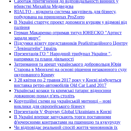
Саботаж притягнення до відповідальності винних у
вбивстві Михайла Медведєва
RIALTO – відкрита система закупівель для бізнесу,
побудована на принципах ProZorro
В Україні стартує проект допомоги курцям у відмові від
паління
Герман Макаренко отримав титул ЮНЕСКО "Артист
заради миру"
Підсумки візиту представників Реабілітаційного Центру
"Левінштейн" Ізраїль
Презентація ГО " Народний трибунал України ",
напрямки та плани діяльності
Затримання та арешт українського добровольця Юрія
Старова в Мюнхені на основі рішення незаконного суду
окупованого Криму
З 28 квітня по 2 травня 2017 року у Києві відбудеться
виставка ретро-автомобілів Old Car Land 2017
Українські козаки та кримські татари: відносини
довжиною понад п'ять століть
Корупційні схеми на українській митниці – нові
виклики для європейського бізнесу
Презентація V Форуму Global Ukrainians в Києві
В Україні вперше запускають торги поставними
ф'ючерсними контрактами на пшеницю та кукурудзу
Чи відповідає реальний спосіб життя чиновників їх