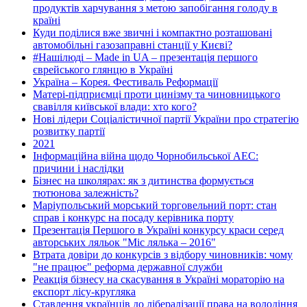
продуктів харчування з метою запобігання голоду в
країні
Куди поділися вже звичні і компактно розташовані
автомобільні газозаправні станції у Києві?
#Нашілюді – Made in UA – презентація першого
єврейського глянцю в Україні
Україна – Корея. Фестиваль Реформації
Матері-підприємці проти цинізму та чиновницького
свавілля київської влади: хто кого?
Нові лідери Соціалістичної партії України про стратегію
розвитку партії
2021
Інформаційна війна щодо Чорнобильської АЕС:
причини і наслідки
Бізнес на школярах: як з дитинства формується
тютюнова залежність?
Маріупольський морський торговельний порт: стан
справ і конкурс на посаду керівника порту
Презентація Першого в Україні конкурсу краси серед
авторських ляльок "Міс лялька – 2016"
Втрата довіри до конкурсів з відбору чиновників: чому
"не працює" реформа державної служби
Реакція бізнесу на скасування в Україні мораторію на
експорт лісу-кругляка
Ставлення українців до лібералізації права на володіння