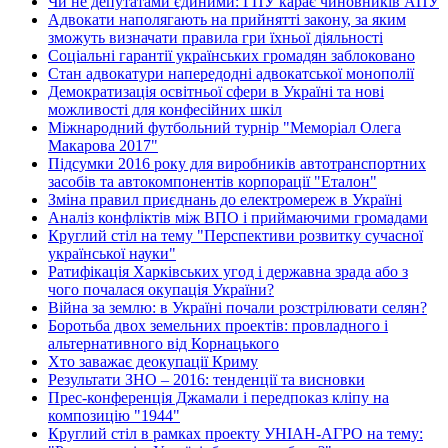
Чи не депутатами єдиними: ГПУ карає чиновників АПУ
Адвокати наполягають на прийнятті закону, за яким
зможуть визначати правила гри їхньої діяльності
Соціальні гарантії українських громадян заблоковано
Стан адвокатури напередодні адвокатської монополії
Демократизація освітньої сфери в Україні та нові
можливості для конфесійних шкіл
Міжнародний футбольний турнір "Меморіал Олега
Макарова 2017"
Підсумки 2016 року для виробників автотранспортних
засобів та автокомпонентів корпорації "Еталон"
Зміна правил приєднань до електромереж в Україні
Аналіз конфліктів між ВПО і приймаючими громадами
Круглий стіл на тему "Перспективи розвитку сучасної
української науки"
Ратифікація Харківських угод і державна зрада або з
чого почалася окупація України?
Війна за землю: в Україні почали розстрілювати селян?
Боротьба двох земельних проектів: провладного і
альтернативного від Корнацького
Хто заважає деокупації Криму
Результати ЗНО – 2016: тенденції та висновки
Прес-конференція Джамали і передпоказ кліпу на
композицію "1944"
Круглий стіл в рамках проекту УНІАН-АГРО на тему: