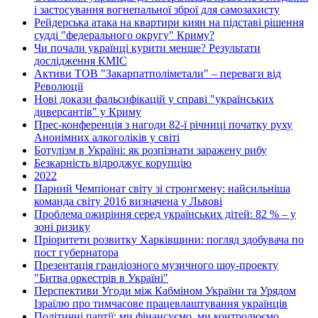
і застосування вогнепальної зброї для самозахисту
Рейдерська атака на квартири киян на підставі рішення
судді "федерального округу" Криму?
Чи почали українці курити менше? Результати
дослідження КМІС
Активи ТОВ "Закарпатполіметали" – переваги від
Революції
Нові докази фальсифікацій у справі "українських
диверсантів" у Криму
Прес-конференція з нагоди 82-ї річниці початку руху
Анонімних алкоголіків у світі
Ботулізм в Україні: як розпізнати заражену рибу
Безкарність відроджує корупцію
2022
Парний Чемпіонат світу зі стронгмену: найсильніша
команда світу 2016 визначена у Львові
Проблема ожиріння серед українських дітей: 82 % – у
зоні ризику
Пріоритети розвитку Харківщини: погляд здобувача по
пост губернатора
Презентація грандіозного музичного шоу-проекту
"Битва оркестрів в Україні"
Перспективи Угоди між Кабміном України та Урядом
Ізраїлю про тимчасове працевлаштування українців
Політичні партії: ми фінансуємо, ми контролюємо