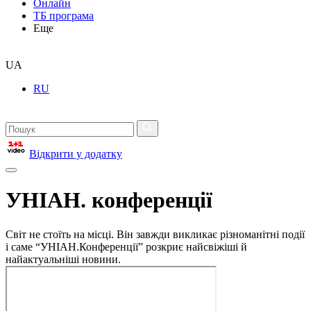
Онлайн
ТБ програма
Еще
UA
RU
Відкрити у додатку
УНІАН. конференції
Світ не стоїть на місці. Він завжди викликає різноманітні події
і саме “УНІАН.Конференції” розкриє найсвіжіші й
найактуальніші новини.