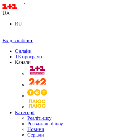
UA
RU
Вхід в кабінет
Онлайн
ТБ програма
Канали
Категорії
Реаліті-шоу
Розважальні шоу
Новини
Серіали