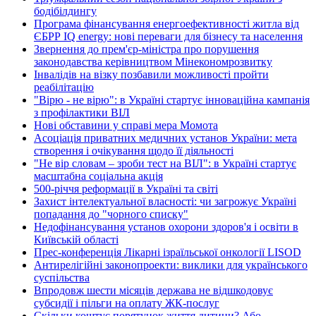
бодібілдингу
Програма фінансування енергоефективності житла від
ЄБРР IQ energy: нові переваги для бізнесу та населення
Звернення до прем'єр-міністра про порушення
законодавства керівництвом Мінекономрозвитку
Інвалідів на візку позбавили можливості пройти
реабілітацію
"Вірю - не вірю": в Україні стартує інноваційна кампанія
з профілактики ВІЛ
Нові обставини у справі мера Момота
Асоціація приватних медичних установ України: мета
створення і очікування щодо її діяльності
"Не вір словам – зроби тест на ВІЛ": в Україні стартує
масштабна соціальна акція
500-річчя реформації в Україні та світі
Захист інтелектуальної власності: чи загрожує Україні
попадання до "чорного списку"
Недофінансування установ охорони здоров'я і освіти в
Київській області
Прес-конференція Лікарні ізраїльської онкології LISOD
Антирелігійні законопроекти: виклики для українського
суспільства
Впродовж шести місяців держава не відшкодовує
субсидії і пільги на оплату ЖК-послуг
Скільки коштує порятунок життя дитини? Або