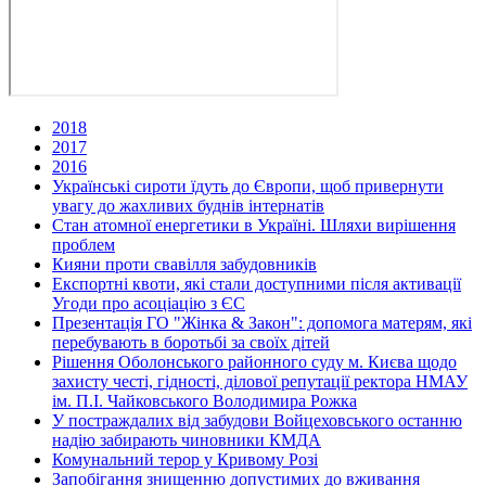
2018
2017
2016
Українські сироти їдуть до Європи, щоб привернути
увагу до жахливих буднів інтернатів
Стан атомної енергетики в Україні. Шляхи вирішення
проблем
Кияни проти свавілля забудовників
Експортні квоти, які стали доступними після активації
Угоди про асоціацію з ЄС
Презентація ГО "Жінка & Закон": допомога матерям, які
перебувають в боротьбі за своїх дітей
Рішення Оболонського районного суду м. Києва щодо
захисту честі, гідності, ділової репутації ректора НМАУ
ім. П.І. Чайковського Володимира Рожка
У постраждалих від забудови Войцеховського останню
надію забирають чиновники КМДА
Комунальний терор у Кривому Розі
Запобігання знищенню допустимих до вживання