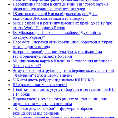
Народження першої в світі дитини від "трьох батьків"
після пронуклеарного перенесення ядер
18 лютого в центрі Києва відзначатимуть День
захисників Дебальцевського плацдарму
Місце України в рейтингу щасливих країн до звіту про
щастя World Happiness Report
ІХ Міжнародна Пасхальна асамблея "Духовність
об'єднує Україну"
Перемоги і поразки антикорупційної боротьби в Україні:
міжнародний погляд
Інтернет-провайдера звинувачують у зазіханні на
територіальну цілісність України
Муніципальна варта в Києві: як її створення вплине на
безпеку в місті?
Чому насправді отруїлися діти в бердянському санаторії
"Лазурний" і хто в цьому винен?
У Києві діють рейдери під знаком ЮНЕСКО
Шахраям немає місця в спорті
Підлітки вимагають усунути бар'єри в тестуванні на ВІЛ
з 14 років
Впровадження земельного ринку: чи стане нинішнє
подовження мораторію останнім
"Кіровоградські ковбої" – фермери зі зброєю
захищаються від рейдерів
Закарпаття: перші вибори в громадах під загрозою зриву