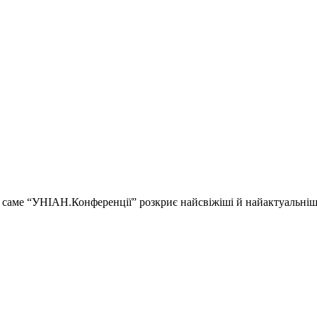
ії і саме “УНІАН.Конференції” розкриє найсвіжіші й найактуальні