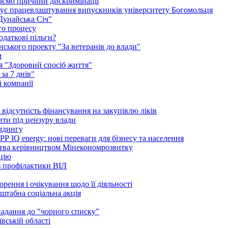
каємо причини дискримінації
окує працевлаштування випускників університету Богомольця
Дунайська Січ"
го процесу
одаткові пільги?
ського проекту "За ветеранів до влади"
м
ія "Здоровий спосіб життя"
за 7 днів"
 компанії
ідсутність фінансування на закупівлю ліків
ити під цензуру влади
ілдингу
 IQ energy: нові переваги для бізнесу та населення
ства керівництвом Мінекономрозвитку
ацію
 з профілактики ВІЛ
рення і очікування щодо її діяльності
сштабна соціальна акція
опадання до "чорного списку"
вській області