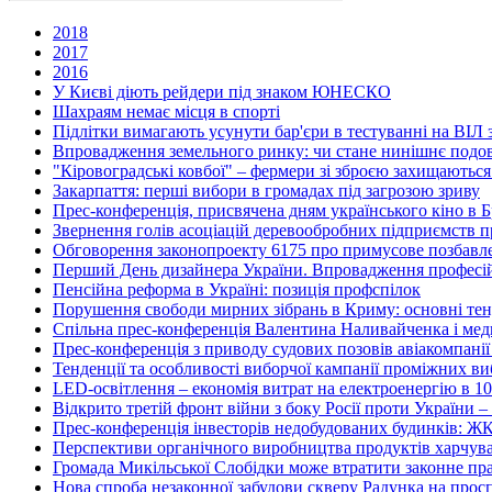
2018
2017
2016
У Києві діють рейдери під знаком ЮНЕСКО
Шахраям немає місця в спорті
Підлітки вимагають усунути бар'єри в тестуванні на ВІЛ з
Впровадження земельного ринку: чи стане нинішнє подо
"Кіровоградські ковбої" – фермери зі зброєю захищаються
Закарпаття: перші вибори в громадах під загрозою зриву
Прес-конференція, присвячена дням українського кіно в 
Звернення голів асоціацій деревообробних підприємств п
Обговорення законопроекту 6175 про примусове позбавл
Перший День дизайнера України. Впровадження професійн
Пенсійна реформа в Україні: позиція профспілок
Порушення свободи мирних зібрань в Криму: основні тенд
Спільна прес-конференція Валентина Наливайченка і м
Прес-конференція з приводу судових позовів авіакомпані
Тенденції та особливості виборчої кампанії проміжних ви
LED-освітлення – економія витрат на електроенергію в 10
Відкрито третій фронт війни з боку Росії проти України – 
Прес-конференція інвесторів недобудованих будинків: Ж
Перспективи органічного виробництва продуктів харчуван
Громада Микільської Слобідки може втратити законне пра
Нова спроба незаконної забудови скверу Радунка на просп