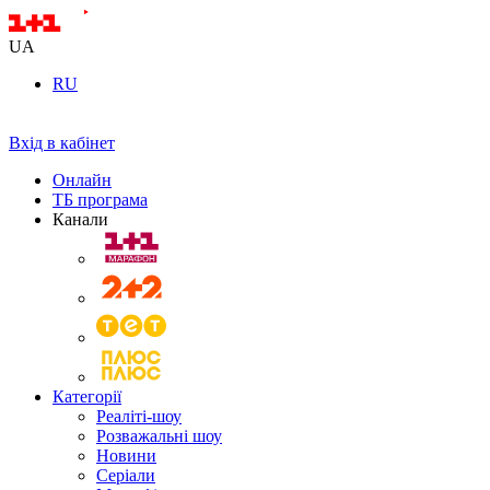
UA
RU
Вхід в кабінет
Онлайн
ТБ програма
Канали
Категорії
Реаліті-шоу
Розважальні шоу
Новини
Серіали