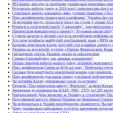
#EUkraine: вигоди та проблеми української економіки при
Результати роботи уряду в 2016 році і перспектива його в
Співпраця заради локальних змін: успішні практики з По
Прес-конференція громадської платформи "Україна без се
50 відтінків бруду: технології тиску на суддів у справі З
Репресії в політичній партії "Самопоміч": документальне
Презентація міжнародного проекту "Художня хвиля світу
Сучасні загрози в лісовій галузі та нездійснені реформи 
Хто хоче відібрати майбутній центральний храм у ВРЦ єв
Кадрова революція влади: круглий стіл в рамках проекту
Україна на всесвітній зустрічі з Папою Франциском: Крак
Органічний сектор України: реалії та перспективи
Справа Євромайдану: що заважає покаранню?
Перше півріччя роботи нового уряду: втрачені можливост
Прес-конференція Габріели Кубі на тему "Небезпека гендер
Скільки буде коштувати новорічний кошик для українців.
Прес-конференція учасників ринку утилізації небезпечних
Чи потрібні Києву дніпровські схили та острови?
Петиція "Про винесення заводу "Фанплит" за межі Києва" 
Звернення до керівництва НАБУ, ДФС, ГПУ та СБУ щодо 
Національний День молитви за Україну в столичному Пал
Підсумковий виступ збірної України на Чемпіонаті Європи
Чи відновиться в Україні виробництво знаменитої "Кольч
Чому українських військових годують харчовими відхода
Афера на мільйони доларів США