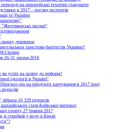
 переході на європейські технічні стандарти
ідставки в 2017 – погляд експертів
льщі та України
паратизму"
АТ "Житомирські ласощі"
 підтвердження
"
на ринку деревини
ангельських християн-баптистів України?
 #EUkraine
ів 26-31 липня 2016
і чи успіх на шляху до реформ?
ної ідеології в Україні"
 Прогноз цін на продукти харчування в 2017 році
 відходів
зібрала 10 329 підписів
шахрайських схем Київської митниці
аці спорту 27 травня 2017
 зі стрибків у воду в Києві
уги"?
ми