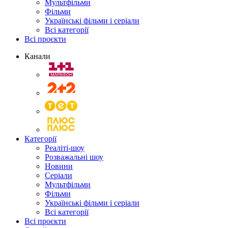
Мультфільми
Фільми
Українські фільми і серіали
Всі категорії
Всі проєкти
Канали
Категорії
Реаліті-шоу
Розважальні шоу
Новини
Серіали
Мультфільми
Фільми
Українські фільми і серіали
Всі категорії
Всі проєкти