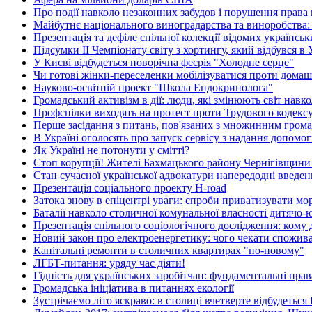
Про події навколо незаконних забудов і порушення права
Майбутнє національного виноградарства та виноробства: 
Презентація та дефіле спільної колекції відомих українсь
Підсумки ІІ Чемпіонату світу з хортингу, який відбувся в 
У Києві відбудеться новорічна феєрія "Холодне серце"
Чи готові жінки-переселенки мобілізуватися проти домаш
Науково-освітній проект "Школа Ендокринолога"
Громадський активізм в дії: люди, які змінюють світ навко
Профспілки виходять на протест проти Трудового кодекс
Перше засідання з питань, пов'язаних з множинним гром
В Україні оголосять про запуск сервісу з надання допом
Як Україні не потонути у смітті?
Стоп корупції! Жителі Бахмацького району Чернігівщини
Стан сучасної української адвокатури напередодні введен
Презентація соціального проекту H-road
Затока знову в епіцентрі уваги: спроби приватизувати м
Баталії навколо столичної комунальної власності дитячо
Презентація спільного соціологічного дослідження: кому д
Новий закон про електроенергетику: чого чекати спожив
Капітальні ремонти в столичних квартирах "по-новому"
ЛГБТ-питання: уряду час діяти!
Гідність для українських заробітчан: фундаментальні права
Громадська ініціатива в питаннях екології
Зустрічаємо літо яскраво: в столиці вчетверте відбудетьс