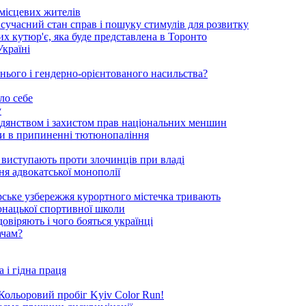
 місцевих жителів
сучасний стан справ і пошуку стимулів для розвитку
ких кутюр'є, яка буде представлена в Торонто
Україні
нього і гендерно-орієнтованого насильства?
ло себе
у
адянством і захистом прав національних меншин
оги в припиненні тютюнопаління
 виступають проти злочинців при владі
ня адвокатської монополії
орське узбережжя курортного містечка тривають
-юнацької спортивної школи
овіряють і чого бояться українці
ачам?
 і гідна праця
я Кольоровий пробіг Kyiv Color Run!