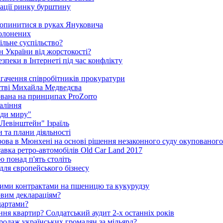
зації ринку бурштину
 опинитися в руках Януковича
полонених
ільне суспільство?
 України від жорстокості?
пеки в Інтернеті під час конфлікту
агачення співробітників прокуратури
стві Михайла Медведєва
ована на принципах ProZorro
паління
ди миру"
"Левінштейн" Ізраїль
 та плани діяльності
рова в Мюнхені на основі рішення незаконного суду окупованог
тавка ретро-автомобілів Old Car Land 2017
ю понад п'ять століть
для європейського бізнесу
ними контрактами на пшеницю та кукурудзу
овим деклараціям?
дартами?
ня квартир? Солдатський аудит 2-х останніх років
родаж українських громадян за мільярд?