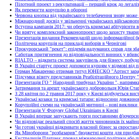
Пілотний проект з рекультивації – перший крок до легалі
Як перемогти корупцію в обороні
Червона кнопка від українського телебачення знову може
Міжнародний досвід у звільненні українських військово
Вступна кампанія 2017: чи оберуть кримські абітурієнти в
Чи врятує комплексний законопроект щодо захисту тварин
Презентація видання Рекомендацій щодо інформаційної без
Політична корупція на прикладі виборів в Чернігові
Прокурорський "рекет": епідемія надуманих справ для зб
Саботаж притягнення до відповідальності винних у вбив
RIALTO – відкрита система закупівель для бізнесу, побуд
В Україні стартує проект допомоги курцям у відмові від 
Герман Макаренко отримав титул ЮНЕСКО "Артист зара
Підсумки візиту представників Реабілітаційного Центру 
Презентація ГО " Народний трибунал України ", напрямки
Затримання та арешт українського добровольця Юрія Ста
З 28 квітня по 2 травня 2017 року у Києві відбудеться вис
Українські козаки та кримські татари: відносини довжино
Корупційні схеми на українській митниці – нові виклики 
Презентація V Форуму Global Ukrainians в Києві
В Україні вперше запускають торги поставними ф'ючерс
Чи відповідає реальний спосіб життя чиновників їх майн
Чи готові українці відкривати власний бізнес за євростан
Як Міноборони "розбазарив" бюджетні кошти для придбан
Екстрадиція Платона: провал міжнародної політики або п