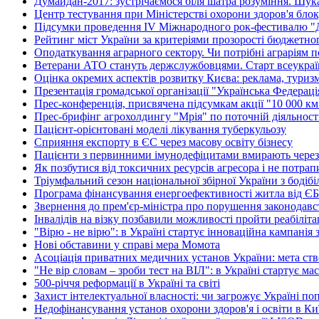
Думайдан-2017: зустрічаємося біля шатра розуміння. Шу
Центр тестування при Міністерстві охорони здоров'я бл
Підсумки проведення IV Міжнародного рок-фестивалю "
Рейтинг міст України за критеріями прозорості бюджетно
Оподаткування аграрного сектору. Чи потрібні аграріям п
Ветерани АТО стануть держслужбовцями. Старт всеукраїн
Оцінка окремих аспектів розвитку Києва: реклама, туриз
Презентація громадської організації "Українська Федерац
Прес-конференція, присвячена підсумкам акції "10 000 км 
Прес-брифінг агрохолдингу "Мрія" по поточній діяльності
Пацієнт-орієнтовані моделі лікування туберкульозу
Сприяння експорту в ЄС через масову освіту бізнесу
Пацієнти з первинними імунодефіцитами вмирають через в
Як позбутися від токсичних ресурсів агресора і не потрап
Тріумфальний сезон національної збірної України з бодіб
Програма фінансування енергоефективності житла від ЄБРР
Звернення до прем'єр-міністра про порушення законодав
Інвалідів на візку позбавили можливості пройти реабіліт
"Вірю - не вірю": в Україні стартує інноваційна кампанія
Нові обставини у справі мера Момота
Асоціація приватних медичних установ України: мета ство
"Не вір словам – зроби тест на ВІЛ": в Україні стартує ма
500-річчя реформації в Україні та світі
Захист інтелектуальної власності: чи загрожує Україні п
Недофінансування установ охорони здоров'я і освіти в Киї