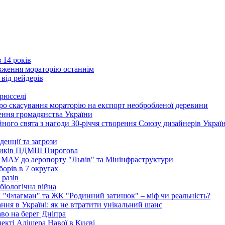
 14 років
вження мораторію останнім
 від рейдерів
Брюсселі
ро скасування мораторію на експорт необробленої деревини
ення громадянства України
ого свята з нагоди 30-річчя створення Союзу дизайнерів Украї
енції та загрози
едиків ПДМШ Пирогова
ї МАУ до аеропорту "Львів" та Мінінфраструктури
борів в 7 округах
 разів
біологічна війна
К "Флагман" та ЖК "Родинний затишок" – міф чи реальність?
ня в Україні: як не втратити унікальний шанс
во на берег Дніпра
екті Алішера Навої в Києві