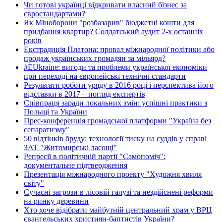
Чи готові українці відкривати власний бізнес за
євростандартами?
Як Міноборони "розбазарив" бюджетні кошти для
придбання квартир? Солдатський аудит 2-х останніх
років
Екстрадиція Платона: провал міжнародної політики або
продаж українських громадян за мільярд?
#EUkraine: вигоди та проблеми української економіки
при переході на європейські технічні стандарти
Результати роботи уряду в 2016 році і перспектива його
відставки в 2017 – погляд експертів
Співпраця заради локальних змін: успішні практики з
Польщі та України
Прес-конференція громадської платформи "Україна без
сепаратизму"
50 відтінків бруду: технології тиску на суддів у справі
ЗАТ "Житомирські ласощі"
Репресії в політичній партії "Самопоміч":
документальне підтвердження
Презентація міжнародного проекту "Художня хвиля
світу"
Сучасні загрози в лісовій галузі та нездійснені реформи
на ринку деревини
Хто хоче відібрати майбутній центральний храм у ВРЦ
євангельських християн-баптистів України?