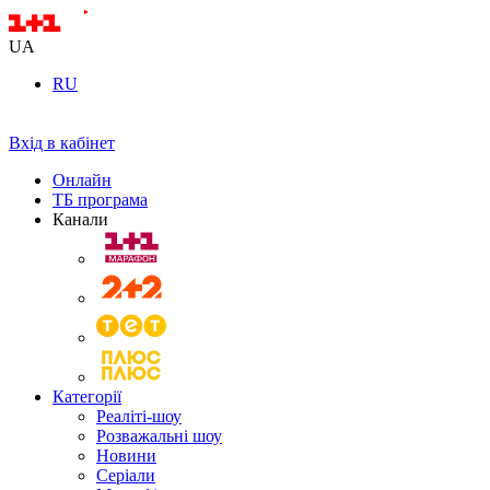
UA
RU
Вхід в кабінет
Онлайн
ТБ програма
Канали
Категорії
Реаліті-шоу
Розважальні шоу
Новини
Серіали