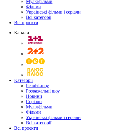
Мультфільми
Фільми
Українські фільми і серіали
Всі категорії
Всі проєкти
Канали
Категорії
Реаліті-шоу
Розважальні шоу
Новини
Серіали
Мультфільми
Фільми
Українські фільми і серіали
Всі категорії
Всі проєкти