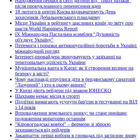
Народження першої в світі дитини від "трьох батьків"
після пронуклеарного перенесення ядер
18 лютого в центрі Києва відзначатимуть День
захисників Дебальцевського плацдарму
Місце України в рейтингу щасливих країн до звіту про
щастя World Happiness Report
ІХ Міжнародна Пасхальна асамблея "Духовність
об'єднує Україну"
Перемоги і поразки антикорупційної боротьби в Україні:
міжнародний погляд
Інтернет-провайдера звинувачують у зазіханні на
територіальну цілісність України
Муніципальна варта в Києві: як її створення вплине на
безпеку в місті?
Чому насправді отруїлися діти в бердянському санаторії
"Лазурний" і хто в цьому винен?
У Києві діють рейдери під знаком ЮНЕСКО
Шахраям немає місця в спорті
Підлітки вимагають усунути бар'єри в тестуванні на ВІЛ
з 14 років
Впровадження земельного ринку: чи стане нинішнє
подовження мораторію останнім
"Кіровоградські ковбої" – фермери зі зброєю
захищаються від рейдерів
Закарпаття: перші вибори в громадах під загрозою зриву