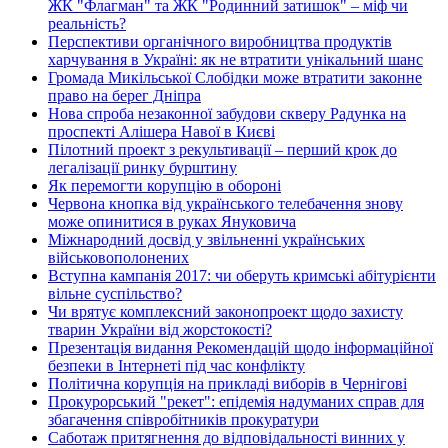
ЖК "Флагман" та ЖК "Родинний затишок" – міф чи
реальність?
Перспективи органічного виробництва продуктів
харчування в Україні: як не втратити унікальний шанс
Громада Микільської Слобідки може втратити законне
право на берег Дніпра
Нова спроба незаконної забудови скверу Радунка на
проспекті Алішера Навої в Києві
Пілотний проект з рекультивації – перший крок до
легалізації ринку бурштину
Як перемогти корупцію в обороні
Червона кнопка від українського телебачення знову
може опинитися в руках Януковича
Міжнародний досвід у звільненні українських
військовополонених
Вступна кампанія 2017: чи оберуть кримські абітурієнти
вільне суспільство?
Чи врятує комплексний законопроект щодо захисту
тварин України від жорстокості?
Презентація видання Рекомендацій щодо інформаційної
безпеки в Інтернеті під час конфлікту
Політична корупція на прикладі виборів в Чернігові
Прокурорський "рекет": епідемія надуманих справ для
збагачення співробітників прокуратури
Саботаж притягнення до відповідальності винних у