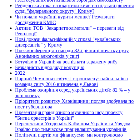
Рейдерська атака на квартири киян на підставі рішення
судді "федерального округу" Криму?
Чи почали українці курити менше? Результати
дослідження КМІС
Активи ТОВ "Закарпатполіметали" – переваги від
Революції
Нові докази фальсифікацій у справі "українських
диверсантів" у Криму
Прес-конференція з нагоди 82-ї річниці початку руху
Анонімних алкоголіків у світі
Ботулізм в Україні: як розпізнати заражену рибу
Безкарність відроджує корупцію
2022
Парний Чемпіонат світу зі стронгмену: найсильніша
команда світу 2016 визначена у Львові
Проблема ожиріння серед українських дітей: 82 % – у
зоні ризику
Пріоритети розвитку Харківщини: погляд здобувача по
пост губернатора
Презентація грандіозного музичного шоу-проекту
"Битва оркестрів в Україні"
Перспективи Угоди між Кабміном України та Урядом
Ізраїлю про тимчасове працевлаштування українців
Політичні партії: ми фінансуємо, ми контролюємо