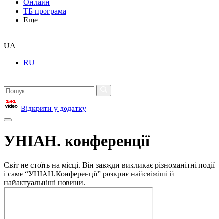
Онлайн
ТБ програма
Еще
UA
RU
Відкрити у додатку
УНІАН. конференції
Світ не стоїть на місці. Він завжди викликає різноманітні події
і саме “УНІАН.Конференції” розкриє найсвіжіші й
найактуальніші новини.