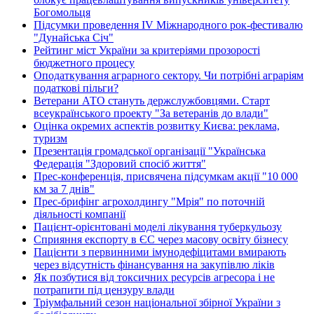
Богомольця
Підсумки проведення IV Міжнародного рок-фестивалю
"Дунайська Січ"
Рейтинг міст України за критеріями прозорості
бюджетного процесу
Оподаткування аграрного сектору. Чи потрібні аграріям
податкові пільги?
Ветерани АТО стануть держслужбовцями. Старт
всеукраїнського проекту "За ветеранів до влади"
Оцінка окремих аспектів розвитку Києва: реклама,
туризм
Презентація громадської організації "Українська
Федерація "Здоровий спосіб життя"
Прес-конференція, присвячена підсумкам акції "10 000
км за 7 днів"
Прес-брифінг агрохолдингу "Мрія" по поточній
діяльності компанії
Пацієнт-орієнтовані моделі лікування туберкульозу
Сприяння експорту в ЄС через масову освіту бізнесу
Пацієнти з первинними імунодефіцитами вмирають
через відсутність фінансування на закупівлю ліків
Як позбутися від токсичних ресурсів агресора і не
потрапити під цензуру влади
Тріумфальний сезон національної збірної України з