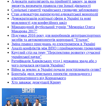
Адвокати наполягають на прийнятті закону, за яким
зможуть визначати правила гри їхньої діяльності
Соціальні гарантії українських громадян заблоковано
Стан адвокатури напередодні адвокатської монополії
Демократизація освітньої сфери в Україні та нові
можливості для конфесійних шкіл
Міжнародний футбольний турнір "Меморіал Олега
Макарова 2017"
Підсумки 2016 року для виробників автотранспортних
засобів та автокомпонентів корпорації "Еталон"
Зміна правил приєднань до електромереж в Україні
Аналіз конфліктів між ВПО і приймаючими громадами
Круглий стіл на тему "Перспективи розвитку сучасної
української науки"
Ратифікація Харківських угод і державна зрада або з
чого почалася окупація України?
Війна за землю: в Україні почали розстрілювати селян?
Боротьба двох земельних проектів: провладного і
альтернативного від Корнацького
Хто заважає деокупації Криму