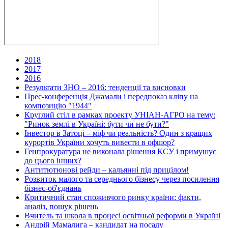
2018
2017
2016
Результати ЗНО – 2016: тенденції та висновки
Прес-конференція Джамали і передпоказ кліпу на
композицію "1944"
Круглий стіл в рамках проекту УНІАН-АГРО на тему:
"Ринок землі в Україні: бути чи не бути?"
Інвестор в Затоці – міф чи реальність? Один з кращих
курортів України хочуть вивести в офшор?
Генпрокуратура не виконала рішення КСУ і примушує
до цього інших?
Антитютюнові рейди – кальянні під прицілом!
Розвиток малого та середнього бізнесу через посилення
бізнес-об'єднань
Критичний стан споживчого ринку країни: факти,
аналіз, пошук рішень
Вчитель та школа в процесі освітньої реформи в Україні
Андрій Мамалига – кандидат на посаду