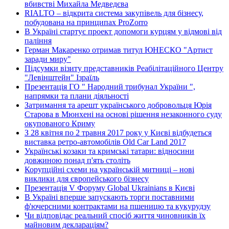
вбивстві Михайла Медведєва
RIALTO – відкрита система закупівель для бізнесу,
побудована на принципах ProZorro
В Україні стартує проект допомоги курцям у відмові від
паління
Герман Макаренко отримав титул ЮНЕСКО "Артист
заради миру"
Підсумки візиту представників Реабілітаційного Центру
"Левінштейн" Ізраїль
Презентація ГО " Народний трибунал України ",
напрямки та плани діяльності
Затримання та арешт українського добровольця Юрія
Старова в Мюнхені на основі рішення незаконного суду
окупованого Криму
З 28 квітня по 2 травня 2017 року у Києві відбудеться
виставка ретро-автомобілів Old Car Land 2017
Українські козаки та кримські татари: відносини
довжиною понад п'ять століть
Корупційні схеми на українській митниці – нові
виклики для європейського бізнесу
Презентація V Форуму Global Ukrainians в Києві
В Україні вперше запускають торги поставними
ф'ючерсними контрактами на пшеницю та кукурудзу
Чи відповідає реальний спосіб життя чиновників їх
майновим деклараціям?