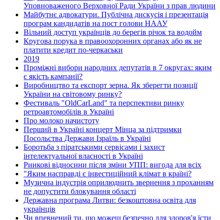
Уповноваженого Верховної Ради України з прав людини
Майбутнє адвокатури. Публічна дискусія і презентація
програм кандидатів на пост голови НААУ
Вільний доступ українців до берегів річок та водойм
Кругова порука в правоохоронних органах або як не
платити кредит по-черкаськи
2019
Проміжні вибори народних депутатів в 7 округах: яким
є якість кампанії?
Виробництво та експорт зерна. Як зберегти позиції
України на світовому ринку?
Фестиваль "OldCarLand" та перспективи ринку
ретроавтомобілів в Україні
Про молоко начистоту
Перший в Україні концерт Мінца за підтримки
Посольства Держави Ізраїль в Україні
Боротьба з піратськими сервісами і захист
інтелектуальної власності в Україні
Ринкові відносини після зміни УПП: вигода для всіх
"Яким насправді є інвестиційний клімат в країні?
Музична індустрія оприлюднить звернення з проханням
не допустити блокування області
Державна програма Литви: безкоштовна освіта для
українців
Чи впевнений ти, що можеш безпечно для здоров'я їсти