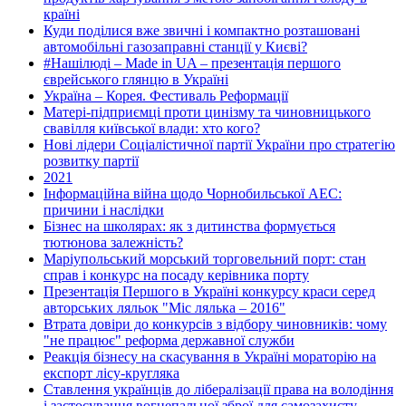
країні
Куди поділися вже звичні і компактно розташовані
автомобільні газозаправні станції у Києві?
#Нашілюді – Made in UA – презентація першого
єврейського глянцю в Україні
Україна – Корея. Фестиваль Реформації
Матері-підприємці проти цинізму та чиновницького
свавілля київської влади: хто кого?
Нові лідери Соціалістичної партії України про стратегію
розвитку партії
2021
Інформаційна війна щодо Чорнобильської АЕС:
причини і наслідки
Бізнес на школярах: як з дитинства формується
тютюнова залежність?
Маріупольський морський торговельний порт: стан
справ і конкурс на посаду керівника порту
Презентація Першого в Україні конкурсу краси серед
авторських ляльок "Міс лялька – 2016"
Втрата довіри до конкурсів з відбору чиновників: чому
"не працює" реформа державної служби
Реакція бізнесу на скасування в Україні мораторію на
експорт лісу-кругляка
Ставлення українців до лібералізації права на володіння
і застосування вогнепальної зброї для самозахисту