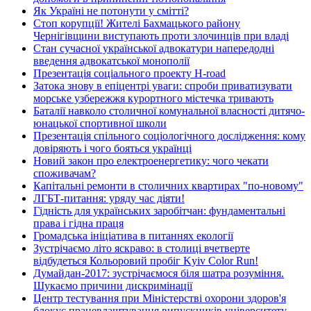
Як Україні не потонути у смітті?
Стоп корупції! Жителі Бахмацького району
Чернігівщини виступають проти злочинців при владі
Стан сучасної української адвокатури напередодні
введення адвокатської монополії
Презентація соціального проекту H-road
Затока знову в епіцентрі уваги: спроби приватизувати
морське узбережжя курортного містечка тривають
Баталії навколо столичної комунальної власності дитячо-
юнацької спортивної школи
Презентація спільного соціологічного дослідження: кому
довіряють і чого бояться українці
Новий закон про електроенергетику: чого чекати
споживачам?
Капітальні ремонти в столичних квартирах "по-новому"
ЛГБТ-питання: уряду час діяти!
Гідність для українських заробітчан: фундаментальні
права і гідна праця
Громадська ініціатива в питаннях екології
Зустрічаємо літо яскраво: в столиці вчетверте
відбудеться Кольоровий пробіг Kyiv Color Run!
Думайдан-2017: зустрічаємося біля шатра розуміння.
Шукаємо причини дискримінації
Центр тестування при Міністерстві охорони здоров'я
блокує працевлаштування випускників університету