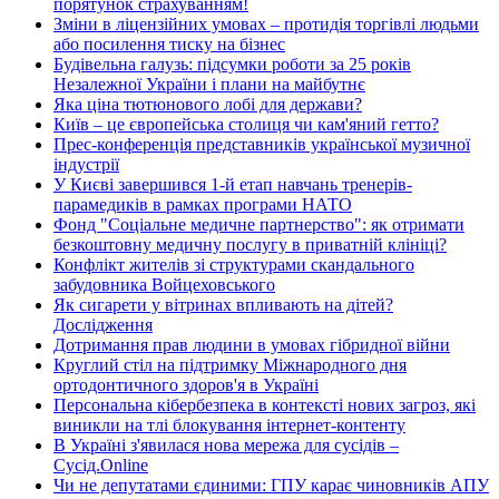
порятунок страхуванням!
Зміни в ліцензійних умовах – протидія торгівлі людьми
або посилення тиску на бізнес
Будівельна галузь: підсумки роботи за 25 років
Незалежної України і плани на майбутнє
Яка ціна тютюнового лобі для держави?
Київ – це європейська столиця чи кам'яний гетто?
Прес-конференція представників української музичної
індустрії
У Києві завершився 1-й етап навчань тренерів-
парамедиків в рамках програми НАТО
Фонд "Соціальне медичне партнерство": як отримати
безкоштовну медичну послугу в приватній клініці?
Конфлікт жителів зі структурами скандального
забудовника Войцеховського
Як сигарети у вітринах впливають на дітей?
Дослідження
Дотримання прав людини в умовах гібридної війни
Круглий стіл на підтримку Міжнародного дня
ортодонтичного здоров'я в Україні
Персональна кібербезпека в контексті нових загроз, які
виникли на тлі блокування інтернет-контенту
В Україні з'явилася нова мережа для сусідів –
Сусід.Online
Чи не депутатами єдиними: ГПУ карає чиновників АПУ