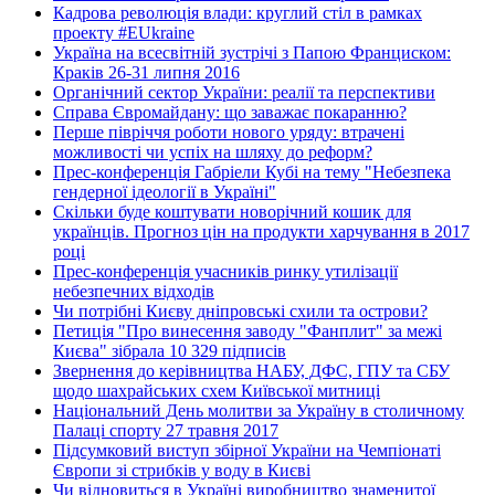
Кадрова революція влади: круглий стіл в рамках
проекту #EUkraine
Україна на всесвітній зустрічі з Папою Франциском:
Краків 26-31 липня 2016
Органічний сектор України: реалії та перспективи
Справа Євромайдану: що заважає покаранню?
Перше півріччя роботи нового уряду: втрачені
можливості чи успіх на шляху до реформ?
Прес-конференція Габріели Кубі на тему "Небезпека
гендерної ідеології в Україні"
Скільки буде коштувати новорічний кошик для
українців. Прогноз цін на продукти харчування в 2017
році
Прес-конференція учасників ринку утилізації
небезпечних відходів
Чи потрібні Києву дніпровські схили та острови?
Петиція "Про винесення заводу "Фанплит" за межі
Києва" зібрала 10 329 підписів
Звернення до керівництва НАБУ, ДФС, ГПУ та СБУ
щодо шахрайських схем Київської митниці
Національний День молитви за Україну в столичному
Палаці спорту 27 травня 2017
Підсумковий виступ збірної України на Чемпіонаті
Європи зі стрибків у воду в Києві
Чи відновиться в Україні виробництво знаменитої