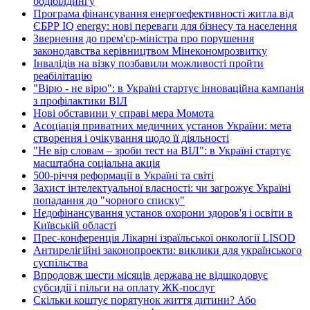
бодібілдингу
Програма фінансування енергоефективності житла від
ЄБРР IQ energy: нові переваги для бізнесу та населення
Звернення до прем'єр-міністра про порушення
законодавства керівництвом Мінекономрозвитку
Інвалідів на візку позбавили можливості пройти
реабілітацію
"Вірю - не вірю": в Україні стартує інноваційна кампанія
з профілактики ВІЛ
Нові обставини у справі мера Момота
Асоціація приватних медичних установ України: мета
створення і очікування щодо її діяльності
"Не вір словам – зроби тест на ВІЛ": в Україні стартує
масштабна соціальна акція
500-річчя реформації в Україні та світі
Захист інтелектуальної власності: чи загрожує Україні
попадання до "чорного списку"
Недофінансування установ охорони здоров'я і освіти в
Київській області
Прес-конференція Лікарні ізраїльської онкології LISOD
Антирелігійні законопроекти: виклики для українського
суспільства
Впродовж шести місяців держава не відшкодовує
субсидії і пільги на оплату ЖК-послуг
Скільки коштує порятунок життя дитини? Або