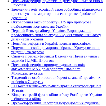
Прес-конференція, присвячена дням українського кіно в
Брюсселі
Звернення голів асоціацій деревообробних підприємств
про скасування мораторію на експорт необробленої
деревини
Обговорення законопроекту 6175 про примусове
позбавлення громадянства України
Перший День дизайнера України. Впровадження
професійного свята з нагоди 30-річчя створення Союзу
дизайнерів України
Пенсійна реформа в Україні: позиція профспілок
Порушення свободи мирних зібрань в Криму: основні
тенденції та загрози
Спільна прес-конференція Валентина Наливайченка і
медиків ПДМШ Пирогова
Прес-конференція з приводу судових позовів
авіакомпанії МАУ до аеропорту "Львів" та
Мінінфраструктури
Тенденції та особливості виборчої кампанії проміжних
виборів в 7 округах
LED-освітлення – економія витрат на електроенергію в
10 разів
Відкрито третій фронт війни з боку Росії проти України
– біологічна війна
Прес-конференція інвесторів недобудованих будинків: