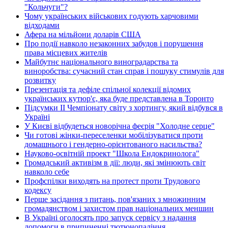
"Кольчуги"?
Чому українських військових годують харчовими
відходами
Афера на мільйони доларів США
Про події навколо незаконних забудов і порушення
права місцевих жителів
Майбутнє національного виноградарства та
виноробства: сучасний стан справ і пошуку стимулів для
розвитку
Презентація та дефіле спільної колекції відомих
українських кутюр'є, яка буде представлена в Торонто
Підсумки ІІ Чемпіонату світу з хортингу, який відбувся в
Україні
У Києві відбудеться новорічна феєрія "Холодне серце"
Чи готові жінки-переселенки мобілізуватися проти
домашнього і гендерно-орієнтованого насильства?
Науково-освітній проект "Школа Ендокринолога"
Громадський активізм в дії: люди, які змінюють світ
навколо себе
Профспілки виходять на протест проти Трудового
кодексу
Перше засідання з питань, пов'язаних з множинним
громадянством і захистом прав національних меншин
В Україні оголосять про запуск сервісу з надання
допомоги в припиненні тютюнопаління