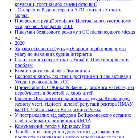
круасани, тортики або смачні булочки?
=Створення Ради ветеранів АТО з питань етики та
моралі
Про реконструкції згорілого Центрального гастроному
за адресою: Хрещатик, 40/1
Підсумки безвізового режиму з ЄС після першого місяця
дії
2020
Українські сироти їдуть до Європи, щоб привернути
увагу до жахливих буднів інтернатів
Стан атомної енергетики в Україні. Шляхи вирішення
проблем
Кияни проти свавілля забудовників
Експортні квоти, які стали доступними після активації
Угоди про асоціацію з ЄС
Презентація ГО "Жінка & Закон": допомога матерям, які
перебувають в боротьбі за своїх дітей
Рішення Оболонського районного суду м. Києва щодо
захисту честі, гідності, ділової репутації ректора НМАУ
ім. П.І. Чайковського Володимира Рожка
У постраждалих від забудови Войцеховського останню
надію забирають чиновники КМДА
Комунальний терор у Кривому Розі
Запобігання знищенню допустимих до вживання
продуктів харчування з метою запобігання голоду в