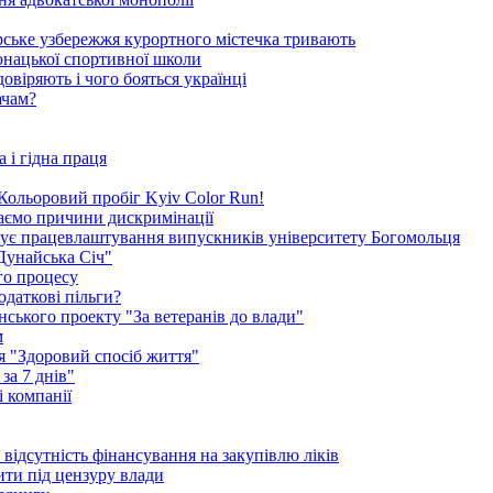
орське узбережжя курортного містечка тривають
-юнацької спортивної школи
овіряють і чого бояться українці
ачам?
 і гідна праця
я Кольоровий пробіг Kyiv Color Run!
каємо причини дискримінації
окує працевлаштування випускників університету Богомольця
Дунайська Січ"
го процесу
одаткові пільги?
ського проекту "За ветеранів до влади"
м
ія "Здоровий спосіб життя"
за 7 днів"
 компанії
ідсутність фінансування на закупівлю ліків
ити під цензуру влади