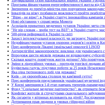
Тріумфальний сезон національної збірної України з бодіб
Програма фінансування енергоефективності житла від ЄБРР
Звернення до прем'єр-міністра про порушення законодав
Інвалідів на візку позбавили можливості пройти реабіліт
"Вірю - не вірю": в Україні стартує інноваційна кампанія
Нові обставини у справі мера Момота
Асоціація приватних медичних установ України: мета ство
"Не вір словам – зроби тест на ВІЛ": в Україні стартує ма
500-річчя реформації в Україні та світі
Захист інтелектуальної власності: чи загрожує Україні п
Недофінансування установ охорони здоров'я і освіти в Киї
Прес-конференція Лікарні ізраїльської онкології LISOD
Антирелігійні законопроекти: виклики для українського с
Впродовж шести місяців держава не відшкодовує субсидії
Скільки коштує порятунок життя дитини? Або порятунок
Зміни в ліцензійних умовах – протидія торгівлі людьми а
Будівельна галузь: підсумки роботи за 25 років Незалежно
Яка ціна тютюнового лобі для держави?
Київ – це європейська столиця чи кам'яний гетто?
Прес-конференція представників української музичної інд
У Києві завершився 1-й етап навчань тренерів-парамеди
Фонд "Соціальне медичне партнерство": як отримати без
Конфлікт жителів зі структурами скандального забудовн
Як сигарети у вітринах впливають на дітей? Дослідження
Дотримання прав людини в умовах гібридної війни