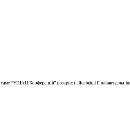
ії і саме “УНІАН.Конференції” розкриє найсвіжіші й найактуальні