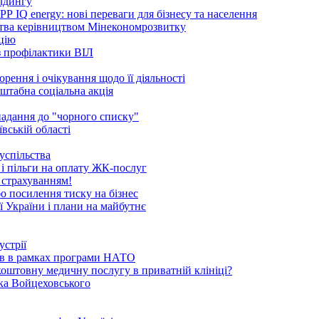
ілдингу
 IQ energy: нові переваги для бізнесу та населення
ства керівництвом Мінекономрозвитку
ацію
 з профілактики ВІЛ
рення і очікування щодо її діяльності
сштабна соціальна акція
опадання до "чорного списку"
вській області
успільства
 і пільги на оплату ЖК-послуг
 страхуванням!
бо посилення тиску на бізнес
ї України і плани на майбутнє
устрії
ків в рамках програми НАТО
коштовну медичну послугу в приватній клініці?
ика Войцеховського