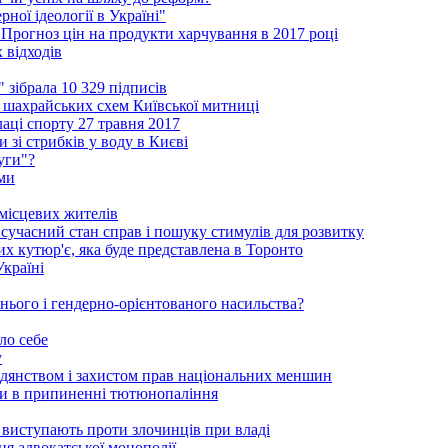
ної ідеології в Україні"
 Прогноз цін на продукти харчування в 2017 році
 відходів
зібрала 10 329 підписів
шахрайських схем Київської митниці
аці спорту 27 травня 2017
 зі стрибків у воду в Києві
уги"?
ми
 місцевих жителів
сучасний стан справ і пошуку стимулів для розвитку
ких кутюр'є, яка буде представлена в Торонто
Україні
нього і гендерно-орієнтованого насильства?
ло себе
у
адянством і захистом прав національних меншин
оги в припиненні тютюнопаління
 виступають проти злочинців при владі
ня адвокатської монополії