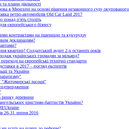
 та плани діяльності
рова в Мюнхені на основі рішення незаконного суду окупованог
тавка ретро-автомобілів Old Car Land 2017
ю понад п'ять століть
для європейського бізнесу
ними контрактами на пшеницю та кукурудзу
овим деклараціям?
дартами?
ня квартир? Солдатський аудит 2-х останніх років
родаж українських громадян за мільярд?
 переході на європейські технічні стандарти
ідставки в 2017 – погляд експертів
льщі та України
паратизму"
АТ "Житомирські ласощі"
 підтвердження
"
на ринку деревини
ангельських християн-баптистів України?
 #EUkraine
ів 26-31 липня 2016
і чи успіх на шляху до реформ?