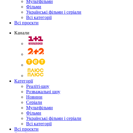
Мультфільми
Фільми
Українські фільми і серіали
Всі категорії
Всі проєкти
Канали
Категорії
Реаліті-шоу
Розважальні шоу
Новини
Серіали
Мультфільми
Фільми
Українські фільми і серіали
Всі категорії
Всі проєкти