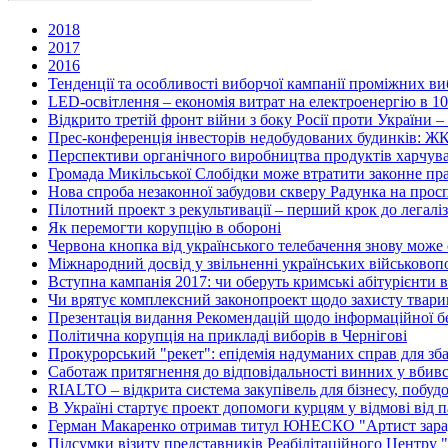
2018
2017
2016
Тенденції та особливості виборчої кампанії проміжних ви
LED-освітлення – економія витрат на електроенергію в 10
Відкрито третій фронт війни з боку Росії проти України – 
Прес-конференція інвесторів недобудованих будинків: Ж
Перспективи органічного виробництва продуктів харчуван
Громада Микільської Слобідки може втратити законне пра
Нова спроба незаконної забудови скверу Радунка на просп
Пілотний проект з рекультивації – перший крок до легалі
Як перемогти корупцію в обороні
Червона кнопка від українського телебачення знову може
Міжнародний досвід у звільненні українських військово
Вступна кампанія 2017: чи оберуть кримські абітурієнти в
Чи врятує комплексний законопроект щодо захисту тварин
Презентація видання Рекомендацій щодо інформаційної без
Політична корупція на прикладі виборів в Чернігові
Прокурорський "рекет": епідемія надуманих справ для зб
Саботаж притягнення до відповідальності винних у вбив
RIALTO – відкрита система закупівель для бізнесу, побуд
В Україні стартує проект допомоги курцям у відмові від 
Герман Макаренко отримав титул ЮНЕСКО "Артист зара
Підсумки візиту представників Реабілітаційного Центру 