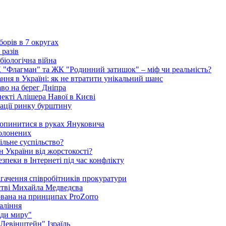
борів в 7 округах
 разів
біологічна війна
К "Флагман" та ЖК "Родинний затишок" – міф чи реальність?
ня в Україні: як не втратити унікальний шанс
во на берег Дніпра
екті Алішера Навої в Києві
зації ринку бурштину
 опинитися в руках Януковича
полонених
ільне суспільство?
 України від жорстокості?
пеки в Інтернеті під час конфлікту
агачення співробітників прокуратури
стві Михайла Медведєва
ована на принципах ProZorro
паління
ди миру"
"Левінштейн" Ізраїль