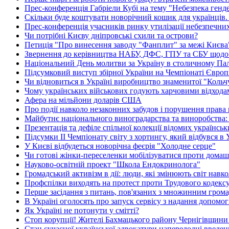
Прес-конференція Габріели Кубі на тему "Небезпека гендер
Скільки буде коштувати новорічний кошик для українців.
Прес-конференція учасників ринку утилізації небезпечних
Чи потрібні Києву дніпровські схили та острови?
Петиція "Про винесення заводу "Фанплит" за межі Києва" 
Звернення до керівництва НАБУ, ДФС, ГПУ та СБУ щодо 
Національний День молитви за Україну в столичному Пал
Підсумковий виступ збірної України на Чемпіонаті Європи
Чи відновиться в Україні виробництво знаменитої "Кольч
Чому українських військових годують харчовими відхода
Афера на мільйони доларів США
Про події навколо незаконних забудов і порушення права
Майбутнє національного виноградарства та виноробства: 
Презентація та дефіле спільної колекції відомих українсь
Підсумки ІІ Чемпіонату світу з хортингу, який відбувся в 
У Києві відбудеться новорічна феєрія "Холодне серце"
Чи готові жінки-переселенки мобілізуватися проти домаш
Науково-освітній проект "Школа Ендокринолога"
Громадський активізм в дії: люди, які змінюють світ навко
Профспілки виходять на протест проти Трудового кодекс
Перше засідання з питань, пов'язаних з множинним гром
В Україні оголосять про запуск сервісу з надання допом
Як Україні не потонути у смітті?
Стоп корупції! Жителі Бахмацького району Чернігівщини
Стан сучасної української адвокатури напередодні введен