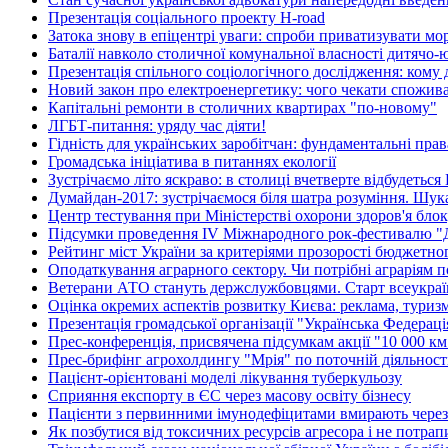
Презентація соціального проекту H-road
Затока знову в епіцентрі уваги: спроби приватизувати м
Баталії навколо столичної комунальної власності дитячо
Презентація спільного соціологічного дослідження: кому д
Новий закон про електроенергетику: чого чекати спожив
Капітальні ремонти в столичних квартирах "по-новому"
ЛГБТ-питання: уряду час діяти!
Гідність для українських заробітчан: фундаментальні права
Громадська ініціатива в питаннях екології
Зустрічаємо літо яскраво: в столиці вчетверте відбудетьс
Думайдан-2017: зустрічаємося біля шатра розуміння. Шу
Центр тестування при Міністерстві охорони здоров'я бл
Підсумки проведення IV Міжнародного рок-фестивалю "
Рейтинг міст України за критеріями прозорості бюджетно
Оподаткування аграрного сектору. Чи потрібні аграріям п
Ветерани АТО стануть держслужбовцями. Старт всеукраїн
Оцінка окремих аспектів розвитку Києва: реклама, туриз
Презентація громадської організації "Українська Федерац
Прес-конференція, присвячена підсумкам акції "10 000 км 
Прес-брифінг агрохолдингу "Мрія" по поточній діяльності
Пацієнт-орієнтовані моделі лікування туберкульозу
Сприяння експорту в ЄС через масову освіту бізнесу
Пацієнти з первинними імунодефіцитами вмирають через в
Як позбутися від токсичних ресурсів агресора і не потрап