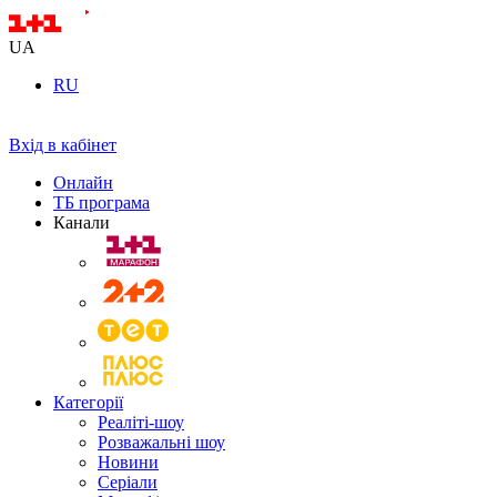
UA
RU
Вхід в кабінет
Онлайн
ТБ програма
Канали
Категорії
Реаліті-шоу
Розважальні шоу
Новини
Серіали