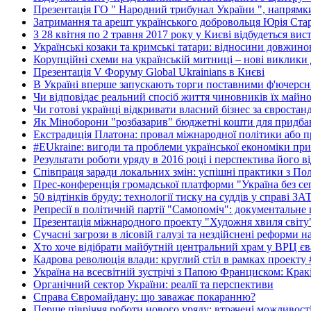
Презентація ГО " Народний трибунал України ", напрямки
Затримання та арешт українського добровольця Юрія Ста
З 28 квітня по 2 травня 2017 року у Києві відбудеться вис
Українські козаки та кримські татари: відносини довжино
Корупційні схеми на українській митниці – нові виклики 
Презентація V Форуму Global Ukrainians в Києві
В Україні вперше запускають торги поставними ф'ючерс
Чи відповідає реальний спосіб життя чиновників їх майн
Чи готові українці відкривати власний бізнес за євростан
Як Міноборони "розбазарив" бюджетні кошти для придбан
Екстрадиція Платона: провал міжнародної політики або п
#EUkraine: вигоди та проблеми української економіки при
Результати роботи уряду в 2016 році і перспектива його в
Співпраця заради локальних змін: успішні практики з По
Прес-конференція громадської платформи "Україна без се
50 відтінків бруду: технології тиску на суддів у справі З
Репресії в політичній партії "Самопоміч": документальне
Презентація міжнародного проекту "Художня хвиля світу
Сучасні загрози в лісовій галузі та нездійснені реформи 
Хто хоче відібрати майбутній центральний храм у ВРЦ єв
Кадрова революція влади: круглий стіл в рамках проекту
Україна на всесвітній зустрічі з Папою Франциском: Крак
Органічний сектор України: реалії та перспективи
Справа Євромайдану: що заважає покаранню?
Перше півріччя роботи нового уряду: втрачені можливост