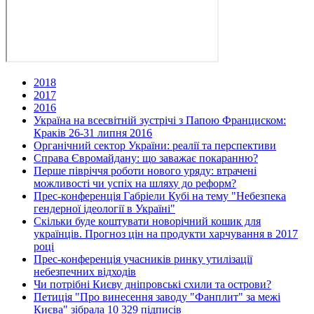
2018
2017
2016
Україна на всесвітній зустрічі з Папою Франциском:
Краків 26-31 липня 2016
Органічний сектор України: реалії та перспективи
Справа Євромайдану: що заважає покаранню?
Перше півріччя роботи нового уряду: втрачені
можливості чи успіх на шляху до реформ?
Прес-конференція Габріели Кубі на тему "Небезпека
гендерної ідеології в Україні"
Скільки буде коштувати новорічний кошик для
українців. Прогноз цін на продукти харчування в 2017
році
Прес-конференція учасників ринку утилізації
небезпечних відходів
Чи потрібні Києву дніпровські схили та острови?
Петиція "Про винесення заводу "Фанплит" за межі
Києва" зібрала 10 329 підписів