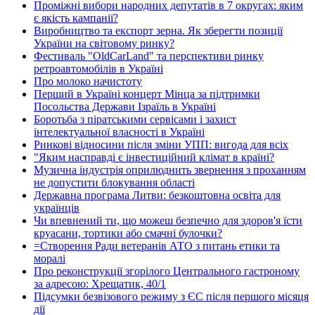
Проміжні вибори народних депутатів в 7 округах: яким
є якість кампанії?
Виробництво та експорт зерна. Як зберегти позиції
України на світовому ринку?
Фестиваль "OldCarLand" та перспективи ринку
ретроавтомобілів в Україні
Про молоко начистоту
Перший в Україні концерт Мінца за підтримки
Посольства Держави Ізраїль в Україні
Боротьба з піратськими сервісами і захист
інтелектуальної власності в Україні
Ринкові відносини після зміни УПП: вигода для всіх
"Яким насправді є інвестиційний клімат в країні?
Музична індустрія оприлюднить звернення з проханням
не допустити блокування області
Державна програма Литви: безкоштовна освіта для
українців
Чи впевнений ти, що можеш безпечно для здоров'я їсти
круасани, тортики або смачні булочки?
=Створення Ради ветеранів АТО з питань етики та
моралі
Про реконструкції згорілого Центрального гастроному
за адресою: Хрещатик, 40/1
Підсумки безвізового режиму з ЄС після першого місяця
дії