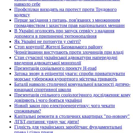
навколо себе
Профспілки виходять на протест проти Трудового
кодексу
Перше засідання з питань, пов'язаних з множинним
громадянством і захистом прав національних меншин
В Україні оголосять про запуск сервісу з надання
допомоги в припиненні тютюнопаління
Як Україні не потонути у смітті?
Стоп корупції! Жителі Бахмацького району
Чернігівщини виступають проти злочинців при владі
Стан сучасної української адвокатури напередодні
введення адвокатської монополії
Презентація соціального проекту H-road
Затока знову в епіцентрі уваги: спроби приватизувати
морське узбережжя курортного містечка тривають
Баталії навколо столичної комунальної власності дитячо-
юнацької спортивної школи
Презентація спільного соціологічного дослідження: кому
довіряють і чого бояться українці
Новий закон про електроенергетику: чого чекати
споживачам?
Капітальні ремонти в столичних квартирах "по-новому"
ЛГБТ-питання: уряду час діяти!
Гідність для українських заробітчан: фундаментальні
права і гідна праця