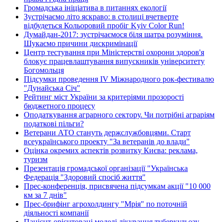
Громадська ініціатива в питаннях екології
Зустрічаємо літо яскраво: в столиці вчетверте
відбудеться Кольоровий пробіг Kyiv Color Run!
Думайдан-2017: зустрічаємося біля шатра розуміння.
Шукаємо причини дискримінації
Центр тестування при Міністерстві охорони здоров'я
блокує працевлаштування випускників університету
Богомольця
Підсумки проведення IV Міжнародного рок-фестивалю
"Дунайська Січ"
Рейтинг міст України за критеріями прозорості
бюджетного процесу
Оподаткування аграрного сектору. Чи потрібні аграріям
податкові пільги?
Ветерани АТО стануть держслужбовцями. Старт
всеукраїнського проекту "За ветеранів до влади"
Оцінка окремих аспектів розвитку Києва: реклама,
туризм
Презентація громадської організації "Українська
Федерація "Здоровий спосіб життя"
Прес-конференція, присвячена підсумкам акції "10 000
км за 7 днів"
Прес-брифінг агрохолдингу "Мрія" по поточній
діяльності компанії
Пацієнт-орієнтовані моделі лікування туберкульозу