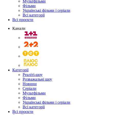
Мультфільми
Фільми
Українські фільми і серіали
Всі категорії
Всі проєкти
Канали
Категорії
Реаліті-шоу
Розважальні шоу
Новини
Серіали
Мультфільми
Фільми
Українські фільми і серіали
Всі категорії
Всі проєкти