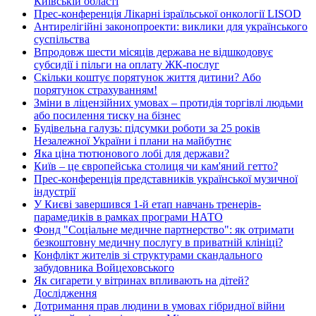
Київській області
Прес-конференція Лікарні ізраїльської онкології LISOD
Антирелігійні законопроекти: виклики для українського
суспільства
Впродовж шести місяців держава не відшкодовує
субсидії і пільги на оплату ЖК-послуг
Скільки коштує порятунок життя дитини? Або
порятунок страхуванням!
Зміни в ліцензійних умовах – протидія торгівлі людьми
або посилення тиску на бізнес
Будівельна галузь: підсумки роботи за 25 років
Незалежної України і плани на майбутнє
Яка ціна тютюнового лобі для держави?
Київ – це європейська столиця чи кам'яний гетто?
Прес-конференція представників української музичної
індустрії
У Києві завершився 1-й етап навчань тренерів-
парамедиків в рамках програми НАТО
Фонд "Соціальне медичне партнерство": як отримати
безкоштовну медичну послугу в приватній клініці?
Конфлікт жителів зі структурами скандального
забудовника Войцеховського
Як сигарети у вітринах впливають на дітей?
Дослідження
Дотримання прав людини в умовах гібридної війни