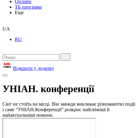
Онлайн
ТБ програма
Еще
UA
RU
Відкрити у додатку
УНІАН. конференції
Світ не стоїть на місці. Він завжди викликає різноманітні події
і саме “УНІАН.Конференції” розкриє найсвіжіші й
найактуальніші новини.