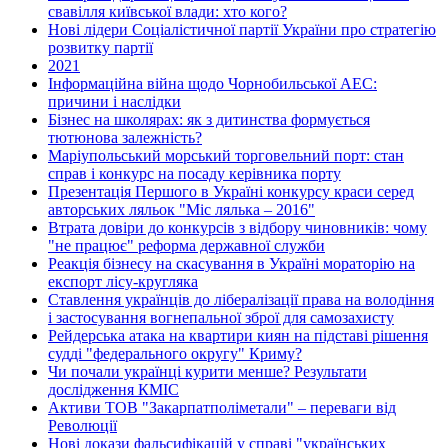
свавілля київської влади: хто кого?
Нові лідери Соціалістичної партії України про стратегію
розвитку партії
2021
Інформаційна війна щодо Чорнобильської АЕС:
причини і наслідки
Бізнес на школярах: як з дитинства формується
тютюнова залежність?
Маріупольський морський торговельний порт: стан
справ і конкурс на посаду керівника порту
Презентація Першого в Україні конкурсу краси серед
авторських ляльок "Міс лялька – 2016"
Втрата довіри до конкурсів з відбору чиновників: чому
"не працює" реформа державної служби
Реакція бізнесу на скасування в Україні мораторію на
експорт лісу-кругляка
Ставлення українців до лібералізації права на володіння
і застосування вогнепальної зброї для самозахисту
Рейдерська атака на квартири киян на підставі рішення
судді "федерального округу" Криму?
Чи почали українці курити менше? Результати
дослідження КМІС
Активи ТОВ "Закарпатполіметали" – переваги від
Революції
Нові докази фальсифікацій у справі "українських