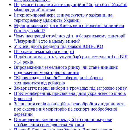
Перемоги і поразки антикорупційної боротьби в Україні:
міжнародний погляд
Інтернет-провайдера звинувачують у зазіханні на
територіальну цілісність України
Муніципальна варта в Києві: як її створення вплине на
безпеку в місті?
Чому насправді отруїлися діти в бердянському санаторії
"Лазурний" і хто в цьому винен?
У Києві діють рейдери під знаком ЮНЕСКО
Шахраям немає місця в спорті
Підлітки вимагають усунути бар'єри в тестуванні на ВІЛ
з 14 років
Впровадження земельного ринку: чи стане нинішнє
подовження мораторію останнім
"Кіровоградські ковбої" – фермери зі зброєю
захищаються від рейдерів
Закарпаття: перші вибори в громадах під загрозою зриву
Прес-конференція, присвячена дням українського кіно в
Брюсселі
Звернення голів асоціацій деревообробних підприємств
про скасування мораторію на експорт необробленої
деревини
Обговорення законопроекту 6175 про примусове
позбавлення громадянства України
Перший День дизайнера України. Впровадження