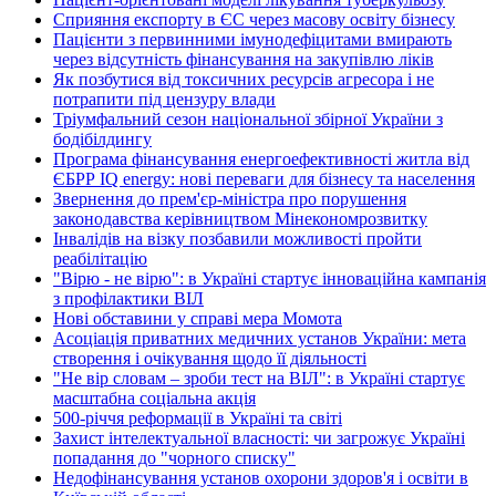
Сприяння експорту в ЄС через масову освіту бізнесу
Пацієнти з первинними імунодефіцитами вмирають
через відсутність фінансування на закупівлю ліків
Як позбутися від токсичних ресурсів агресора і не
потрапити під цензуру влади
Тріумфальний сезон національної збірної України з
бодібілдингу
Програма фінансування енергоефективності житла від
ЄБРР IQ energy: нові переваги для бізнесу та населення
Звернення до прем'єр-міністра про порушення
законодавства керівництвом Мінекономрозвитку
Інвалідів на візку позбавили можливості пройти
реабілітацію
"Вірю - не вірю": в Україні стартує інноваційна кампанія
з профілактики ВІЛ
Нові обставини у справі мера Момота
Асоціація приватних медичних установ України: мета
створення і очікування щодо її діяльності
"Не вір словам – зроби тест на ВІЛ": в Україні стартує
масштабна соціальна акція
500-річчя реформації в Україні та світі
Захист інтелектуальної власності: чи загрожує Україні
попадання до "чорного списку"
Недофінансування установ охорони здоров'я і освіти в