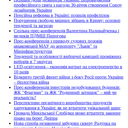
професійного свята з нагоди 30-річчя створення Союзу
дизайнерів України
Пенсійна реформа в Україні: позиція профспілок
Порушення свободи мирних зібрань в Криму: основні
тенденції та загрози
Спільна прес-конференція Валентина Наливайченка і
медиків ПДМШ Пирогова
Прес-конференція з приводу судових позовів
авіакомпанії МАУ до аеропорту "Львів" та
Мінінфраструктури
Тенденції та особливості виборчої кампанії проміжних
виборів в 7 округах
LED-освітлення – економія витрат на електроенергію в
10 разів
Відкрито третій фронт війни з боку Росії проти України
– біологічна війна
Прес-конференція інвесторів недобудованих будинків:
ЖК "Флагман" та ЖК "Родинний затишок" – міф чи
реальність?
Перспективи органічного виробництва продуктів
харчування в Україні: як не втратити унікальний шанс
Громада Микільської Слобідки може втратити законне
право на берег Дніпра
Нова спроба незаконної забудови скверу Радунка на