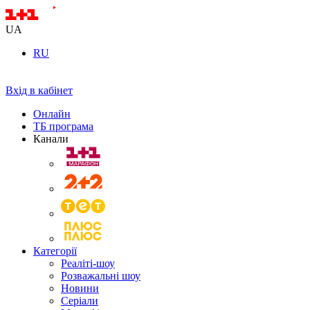
UA
RU
Вхід в кабінет
Онлайн
ТБ програма
Канали
Категорії
Реаліті-шоу
Розважальні шоу
Новини
Серіали