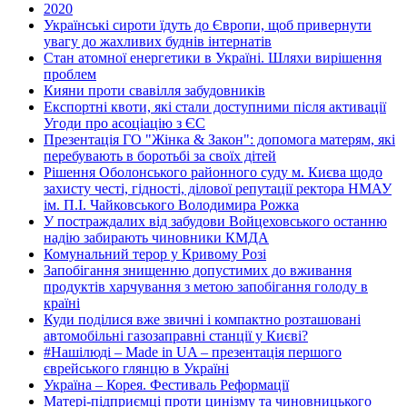
2020
Українські сироти їдуть до Європи, щоб привернути
увагу до жахливих буднів інтернатів
Стан атомної енергетики в Україні. Шляхи вирішення
проблем
Кияни проти свавілля забудовників
Експортні квоти, які стали доступними після активації
Угоди про асоціацію з ЄС
Презентація ГО "Жінка & Закон": допомога матерям, які
перебувають в боротьбі за своїх дітей
Рішення Оболонського районного суду м. Києва щодо
захисту честі, гідності, ділової репутації ректора НМАУ
ім. П.І. Чайковського Володимира Рожка
У постраждалих від забудови Войцеховського останню
надію забирають чиновники КМДА
Комунальний терор у Кривому Розі
Запобігання знищенню допустимих до вживання
продуктів харчування з метою запобігання голоду в
країні
Куди поділися вже звичні і компактно розташовані
автомобільні газозаправні станції у Києві?
#Нашілюді – Made in UA – презентація першого
єврейського глянцю в Україні
Україна – Корея. Фестиваль Реформації
Матері-підприємці проти цинізму та чиновницького