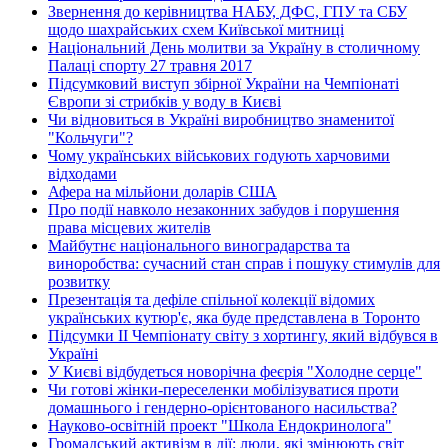
Звернення до керівництва НАБУ, ДФС, ГПУ та СБУ
щодо шахрайських схем Київської митниці
Національний День молитви за Україну в столичному
Палаці спорту 27 травня 2017
Підсумковий виступ збірної України на Чемпіонаті
Європи зі стрибків у воду в Києві
Чи відновиться в Україні виробництво знаменитої
"Кольчуги"?
Чому українських військових годують харчовими
відходами
Афера на мільйони доларів США
Про події навколо незаконних забудов і порушення
права місцевих жителів
Майбутнє національного виноградарства та
виноробства: сучасний стан справ і пошуку стимулів для
розвитку
Презентація та дефіле спільної колекції відомих
українських кутюр'є, яка буде представлена в Торонто
Підсумки ІІ Чемпіонату світу з хортингу, який відбувся в
Україні
У Києві відбудеться новорічна феєрія "Холодне серце"
Чи готові жінки-переселенки мобілізуватися проти
домашнього і гендерно-орієнтованого насильства?
Науково-освітній проект "Школа Ендокринолога"
Громадський активізм в дії: люди, які змінюють світ