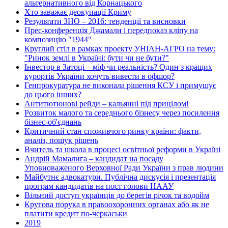
альтернативного від Корнацького
Хто заважає деокупації Криму
Результати ЗНО – 2016: тенденції та висновки
Прес-конференція Джамали і передпоказ кліпу на
композицію "1944"
Круглий стіл в рамках проекту УНІАН-АГРО на тему:
"Ринок землі в Україні: бути чи не бути?"
Інвестор в Затоці – міф чи реальність? Один з кращих
курортів України хочуть вивести в офшор?
Генпрокуратура не виконала рішення КСУ і примушує
до цього інших?
Антитютюнові рейди – кальянні під прицілом!
Розвиток малого та середнього бізнесу через посилення
бізнес-об'єднань
Критичний стан споживчого ринку країни: факти,
аналіз, пошук рішень
Вчитель та школа в процесі освітньої реформи в Україні
Андрій Мамалига – кандидат на посаду
Уповноваженого Верховної Ради України з прав людини
Майбутнє адвокатури. Публічна дискусія і презентація
програм кандидатів на пост голови НААУ
Вільний доступ українців до берегів річок та водойм
Кругова порука в правоохоронних органах або як не
платити кредит по-черкаськи
2019