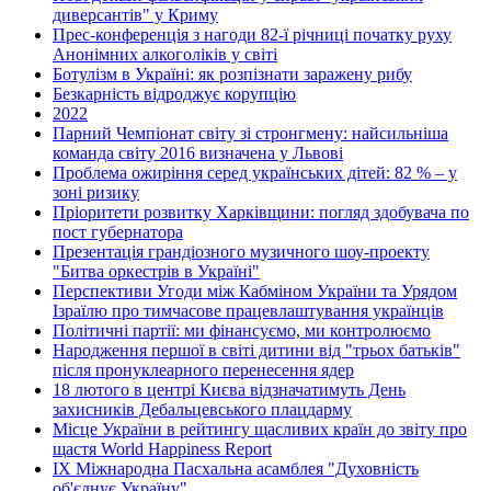
диверсантів" у Криму
Прес-конференція з нагоди 82-ї річниці початку руху
Анонімних алкоголіків у світі
Ботулізм в Україні: як розпізнати заражену рибу
Безкарність відроджує корупцію
2022
Парний Чемпіонат світу зі стронгмену: найсильніша
команда світу 2016 визначена у Львові
Проблема ожиріння серед українських дітей: 82 % – у
зоні ризику
Пріоритети розвитку Харківщини: погляд здобувача по
пост губернатора
Презентація грандіозного музичного шоу-проекту
"Битва оркестрів в Україні"
Перспективи Угоди між Кабміном України та Урядом
Ізраїлю про тимчасове працевлаштування українців
Політичні партії: ми фінансуємо, ми контролюємо
Народження першої в світі дитини від "трьох батьків"
після пронуклеарного перенесення ядер
18 лютого в центрі Києва відзначатимуть День
захисників Дебальцевського плацдарму
Місце України в рейтингу щасливих країн до звіту про
щастя World Happiness Report
ІХ Міжнародна Пасхальна асамблея "Духовність
об'єднує Україну"