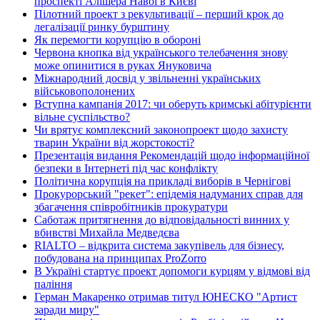
проспекті Алішера Навої в Києві
Пілотний проект з рекультивації – перший крок до
легалізації ринку бурштину
Як перемогти корупцію в обороні
Червона кнопка від українського телебачення знову
може опинитися в руках Януковича
Міжнародний досвід у звільненні українських
військовополонених
Вступна кампанія 2017: чи оберуть кримські абітурієнти
вільне суспільство?
Чи врятує комплексний законопроект щодо захисту
тварин України від жорстокості?
Презентація видання Рекомендацій щодо інформаційної
безпеки в Інтернеті під час конфлікту
Політична корупція на прикладі виборів в Чернігові
Прокурорський "рекет": епідемія надуманих справ для
збагачення співробітників прокуратури
Саботаж притягнення до відповідальності винних у
вбивстві Михайла Медведєва
RIALTO – відкрита система закупівель для бізнесу,
побудована на принципах ProZorro
В Україні стартує проект допомоги курцям у відмові від
паління
Герман Макаренко отримав титул ЮНЕСКО "Артист
заради миру"