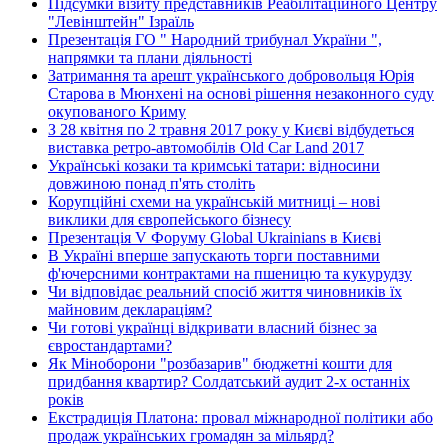
Підсумки візиту представників Реабілітаційного Центру
"Левінштейн" Ізраїль
Презентація ГО " Народний трибунал України ",
напрямки та плани діяльності
Затримання та арешт українського добровольця Юрія
Старова в Мюнхені на основі рішення незаконного суду
окупованого Криму
З 28 квітня по 2 травня 2017 року у Києві відбудеться
виставка ретро-автомобілів Old Car Land 2017
Українські козаки та кримські татари: відносини
довжиною понад п'ять століть
Корупційні схеми на українській митниці – нові
виклики для європейського бізнесу
Презентація V Форуму Global Ukrainians в Києві
В Україні вперше запускають торги поставними
ф'ючерсними контрактами на пшеницю та кукурудзу
Чи відповідає реальний спосіб життя чиновників їх
майновим деклараціям?
Чи готові українці відкривати власний бізнес за
євростандартами?
Як Міноборони "розбазарив" бюджетні кошти для
придбання квартир? Солдатський аудит 2-х останніх
років
Екстрадиція Платона: провал міжнародної політики або
продаж українських громадян за мільярд?