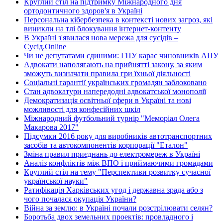
Круглий стіл на підтримку Міжнародного дня
ортодонтичного здоров'я в Україні
Персональна кібербезпека в контексті нових загроз, які
виникли на тлі блокування інтернет-контенту
В Україні з'явилася нова мережа для сусідів –
Сусід.Online
Чи не депутатами єдиними: ГПУ карає чиновників АПУ
Адвокати наполягають на прийнятті закону, за яким
зможуть визначати правила гри їхньої діяльності
Соціальні гарантії українських громадян заблоковано
Стан адвокатури напередодні адвокатської монополії
Демократизація освітньої сфери в Україні та нові
можливості для конфесійних шкіл
Міжнародний футбольний турнір "Меморіал Олега
Макарова 2017"
Підсумки 2016 року для виробників автотранспортних
засобів та автокомпонентів корпорації "Еталон"
Зміна правил приєднань до електромереж в Україні
Аналіз конфліктів між ВПО і приймаючими громадами
Круглий стіл на тему "Перспективи розвитку сучасної
української науки"
Ратифікація Харківських угод і державна зрада або з
чого почалася окупація України?
Війна за землю: в Україні почали розстрілювати селян?
Боротьба двох земельних проектів: провладного і