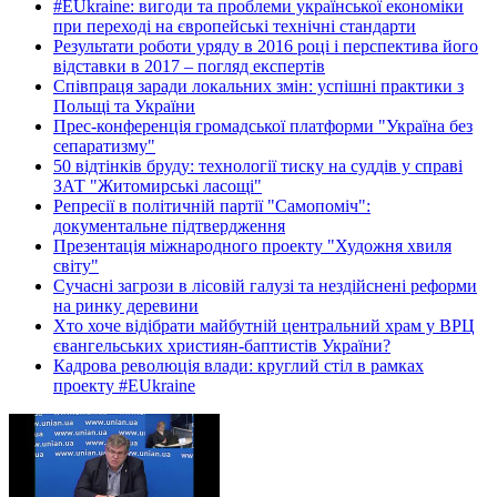
#EUkraine: вигоди та проблеми української економіки
при переході на європейські технічні стандарти
Результати роботи уряду в 2016 році і перспектива його
відставки в 2017 – погляд експертів
Співпраця заради локальних змін: успішні практики з
Польщі та України
Прес-конференція громадської платформи "Україна без
сепаратизму"
50 відтінків бруду: технології тиску на суддів у справі
ЗАТ "Житомирські ласощі"
Репресії в політичній партії "Самопоміч":
документальне підтвердження
Презентація міжнародного проекту "Художня хвиля
світу"
Сучасні загрози в лісовій галузі та нездійснені реформи
на ринку деревини
Хто хоче відібрати майбутній центральний храм у ВРЦ
євангельських християн-баптистів України?
Кадрова революція влади: круглий стіл в рамках
проекту #EUkraine