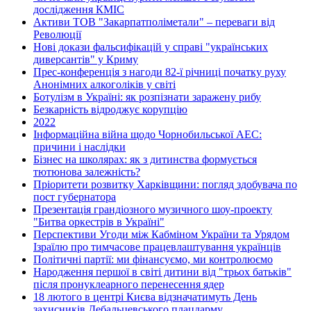
дослідження КМІС
Активи ТОВ "Закарпатполіметали" – переваги від
Революції
Нові докази фальсифікацій у справі "українських
диверсантів" у Криму
Прес-конференція з нагоди 82-ї річниці початку руху
Анонімних алкоголіків у світі
Ботулізм в Україні: як розпізнати заражену рибу
Безкарність відроджує корупцію
2022
Інформаційна війна щодо Чорнобильської АЕС:
причини і наслідки
Бізнес на школярах: як з дитинства формується
тютюнова залежність?
Пріоритети розвитку Харківщини: погляд здобувача по
пост губернатора
Презентація грандіозного музичного шоу-проекту
"Битва оркестрів в Україні"
Перспективи Угоди між Кабміном України та Урядом
Ізраїлю про тимчасове працевлаштування українців
Політичні партії: ми фінансуємо, ми контролюємо
Народження першої в світі дитини від "трьох батьків"
після пронуклеарного перенесення ядер
18 лютого в центрі Києва відзначатимуть День
захисників Дебальцевського плацдарму