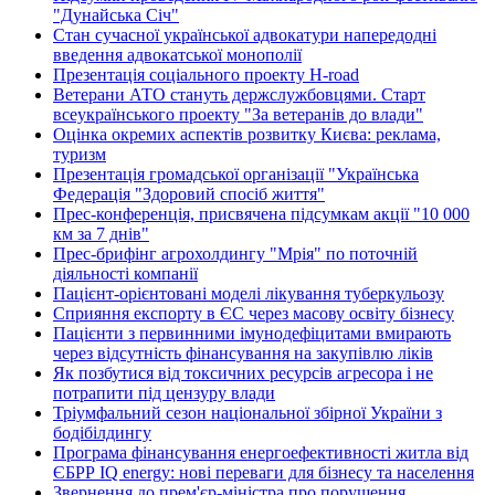
"Дунайська Січ"
Стан сучасної української адвокатури напередодні
введення адвокатської монополії
Презентація соціального проекту H-road
Ветерани АТО стануть держслужбовцями. Старт
всеукраїнського проекту "За ветеранів до влади"
Оцінка окремих аспектів розвитку Києва: реклама,
туризм
Презентація громадської організації "Українська
Федерація "Здоровий спосіб життя"
Прес-конференція, присвячена підсумкам акції "10 000
км за 7 днів"
Прес-брифінг агрохолдингу "Мрія" по поточній
діяльності компанії
Пацієнт-орієнтовані моделі лікування туберкульозу
Сприяння експорту в ЄС через масову освіту бізнесу
Пацієнти з первинними імунодефіцитами вмирають
через відсутність фінансування на закупівлю ліків
Як позбутися від токсичних ресурсів агресора і не
потрапити під цензуру влади
Тріумфальний сезон національної збірної України з
бодібілдингу
Програма фінансування енергоефективності житла від
ЄБРР IQ energy: нові переваги для бізнесу та населення
Звернення до прем'єр-міністра про порушення