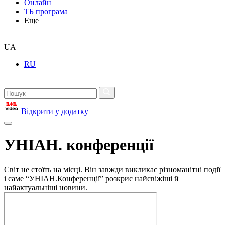
Онлайн
ТБ програма
Еще
UA
RU
Відкрити у додатку
УНІАН. конференції
Світ не стоїть на місці. Він завжди викликає різноманітні події
і саме “УНІАН.Конференції” розкриє найсвіжіші й
найактуальніші новини.