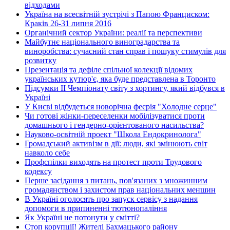
відходами
Україна на всесвітній зустрічі з Папою Франциском:
Краків 26-31 липня 2016
Органічний сектор України: реалії та перспективи
Майбутнє національного виноградарства та
виноробства: сучасний стан справ і пошуку стимулів для
розвитку
Презентація та дефіле спільної колекції відомих
українських кутюр'є, яка буде представлена в Торонто
Підсумки ІІ Чемпіонату світу з хортингу, який відбувся в
Україні
У Києві відбудеться новорічна феєрія "Холодне серце"
Чи готові жінки-переселенки мобілізуватися проти
домашнього і гендерно-орієнтованого насильства?
Науково-освітній проект "Школа Ендокринолога"
Громадський активізм в дії: люди, які змінюють світ
навколо себе
Профспілки виходять на протест проти Трудового
кодексу
Перше засідання з питань, пов'язаних з множинним
громадянством і захистом прав національних меншин
В Україні оголосять про запуск сервісу з надання
допомоги в припиненні тютюнопаління
Як Україні не потонути у смітті?
Стоп корупції! Жителі Бахмацького району