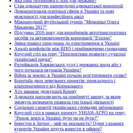
Яка ціна тютюнового лобі для держави?
Стан адвокатури напередодні адвокатської монополії
Демократизація освітньої сфери в Україні та нові
можливості для конфесійних шкіл
Міжнародний футбольний турнір "Меморіал Олега
Макарова 2017"
Підсумки 2016 року для виробників автотранспортних
засобів та автокомпонентів корпорації "Еталон"
Зміна правил приєднань до електромереж в Україні
Аналіз конфліктів між ВПО і приймаючими громадами
Круглий стіл на тему "Перспективи розвитку сучасної
української науки"
Ратифікація Харківських угод і державна зрада або з
чого почалася окупація України?
Війна за землю: в Україні почали розстрілювати селян?
Боротьба двох земельних проектів: провладного і
альтернативного від Корнацького
Хто заважає деокупації Криму
Адвокати наполягають на прийнятті закону, за яким
зможуть визначати правила гри їхньої діяльності
Соціальні гарантії українських громадян заблоковано
Круглий стіл в рамках проекту УНІАН-АГРО на тему:
"Ринок землі в Україні: бути чи не бути?"
Інвестор в Затоці – міф чи реальність? Один з кращих
курортів України хочуть вивести в офшор?