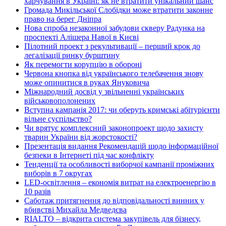
харчування в Україні: як не втратити унікальний шанс
Громада Микільської Слобідки може втратити законне
право на берег Дніпра
Нова спроба незаконної забудови скверу Радунка на
проспекті Алішера Навої в Києві
Пілотний проект з рекультивації – перший крок до
легалізації ринку бурштину
Як перемогти корупцію в обороні
Червона кнопка від українського телебачення знову
може опинитися в руках Януковича
Міжнародний досвід у звільненні українських
військовополонених
Вступна кампанія 2017: чи оберуть кримські абітурієнти
вільне суспільство?
Чи врятує комплексний законопроект щодо захисту
тварин України від жорстокості?
Презентація видання Рекомендацій щодо інформаційної
безпеки в Інтернеті під час конфлікту
Тенденції та особливості виборчої кампанії проміжних
виборів в 7 округах
LED-освітлення – економія витрат на електроенергію в
10 разів
Саботаж притягнення до відповідальності винних у
вбивстві Михайла Медведєва
RIALTO – відкрита система закупівель для бізнесу,