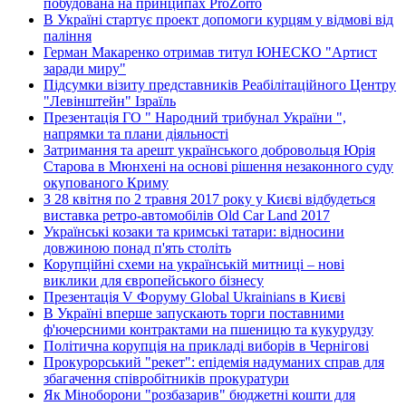
побудована на принципах ProZorro
В Україні стартує проект допомоги курцям у відмові від
паління
Герман Макаренко отримав титул ЮНЕСКО "Артист
заради миру"
Підсумки візиту представників Реабілітаційного Центру
"Левінштейн" Ізраїль
Презентація ГО " Народний трибунал України ",
напрямки та плани діяльності
Затримання та арешт українського добровольця Юрія
Старова в Мюнхені на основі рішення незаконного суду
окупованого Криму
З 28 квітня по 2 травня 2017 року у Києві відбудеться
виставка ретро-автомобілів Old Car Land 2017
Українські козаки та кримські татари: відносини
довжиною понад п'ять століть
Корупційні схеми на українській митниці – нові
виклики для європейського бізнесу
Презентація V Форуму Global Ukrainians в Києві
В Україні вперше запускають торги поставними
ф'ючерсними контрактами на пшеницю та кукурудзу
Політична корупція на прикладі виборів в Чернігові
Прокурорський "рекет": епідемія надуманих справ для
збагачення співробітників прокуратури
Як Міноборони "розбазарив" бюджетні кошти для