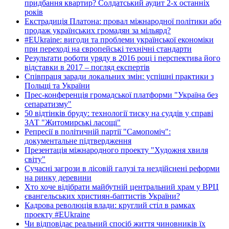
придбання квартир? Солдатський аудит 2-х останніх
років
Екстрадиція Платона: провал міжнародної політики або
продаж українських громадян за мільярд?
#EUkraine: вигоди та проблеми української економіки
при переході на європейські технічні стандарти
Результати роботи уряду в 2016 році і перспектива його
відставки в 2017 – погляд експертів
Співпраця заради локальних змін: успішні практики з
Польщі та України
Прес-конференція громадської платформи "Україна без
сепаратизму"
50 відтінків бруду: технології тиску на суддів у справі
ЗАТ "Житомирські ласощі"
Репресії в політичній партії "Самопоміч":
документальне підтвердження
Презентація міжнародного проекту "Художня хвиля
світу"
Сучасні загрози в лісовій галузі та нездійснені реформи
на ринку деревини
Хто хоче відібрати майбутній центральний храм у ВРЦ
євангельських християн-баптистів України?
Кадрова революція влади: круглий стіл в рамках
проекту #EUkraine
Чи відповідає реальний спосіб життя чиновників їх