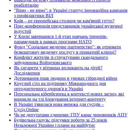
реабілітацію
"Вірю - не вірю": в Україні стартує інноваційна кампанія
з профілактики ВІЛ
Київ – це європейська столиця чи кам'яний гетто?
Прес-конференція представників української музичної
індустрії
У Києві завершився 1-й етап навчань тренерів-
парамедиків в рамках програми НАТО
Фонд "Соціальне медичне партнерство": як отримати
безкоштовну медичну послугу в приватній клініці?
Конфлікт жителів зі структурами скандального
забудовника Войцеховського
Як сигарети у вітринах впливають на дітей?
Дослідження
Дотримання прав людини в умовах гібридної війни
Круглий стіл на підтримку Міжнародного дня
ортодонтичного здоров'я в Україні
Персональна кібербезпека в контексті нових загроз, які
виникли на тлі блокування інтернет-контенту
В Україні з'явилася нова мережа для сусідів –
Сусід.Online
Чи не депутатами єдиними: ГПУ карає чиновників АПУ
Будівельна галузь: підсумки роботи за 25 років
Незалежної України і плани на майбутнє