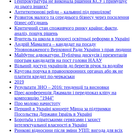
Генпрокуратура не виконала рішення КСУ і примушує
до цього інших?
Антитютюнові рейди – кальянні під прицілом!
Розвиток малого та середнього бізнесу через посилення
бізнес-об'єднань
Критичний стан споживчого ринку країни: факти,
аналіз, пошук рішень
Вчитель та школа в процесі освітньої реформи в Україні
Андрій Мамалига – кандидат на посаду
Уповноваженого Верховної Ради України з прав людини
Майбутнє адвокатури. Публічна дискусія і презентація
програм кандидатів на пост голови НААУ
Вільний доступ українців до берегів річок та водойм
Кругова порука в правоохоронних органах або як не
платити кредит по-черкаськи
2019
Результати ЗНО – 2016: тенденції та висновки
Прес-конференція Джамали і передпоказ кліпу на
композицію "1944"
Про молоко начистоту
Перший в Україні концерт Мінца за підтримки
Посольства Держави Ізраїль в Україні
Боротьба з піратськими сервісами і захист
інтелектуальної власності в Україні
Ринкові відносини після зміни УПП: вигода для всіх