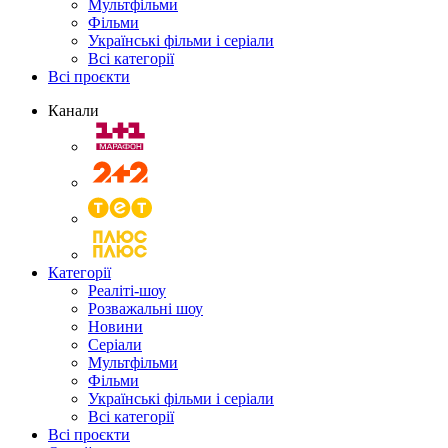
Мультфільми
Фільми
Українські фільми і серіали
Всі категорії
Всі проєкти
Канали
Категорії
Реаліті-шоу
Розважальні шоу
Новини
Серіали
Мультфільми
Фільми
Українські фільми і серіали
Всі категорії
Всі проєкти