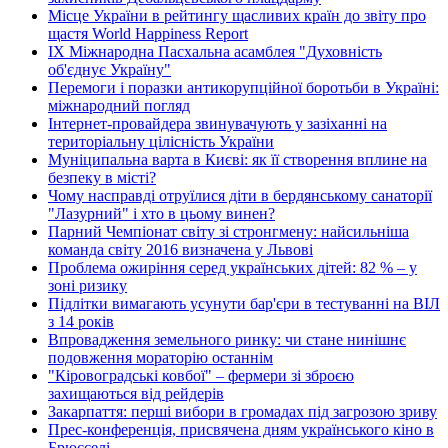
Місце України в рейтингу щасливих країн до звіту про
щастя World Happiness Report
ІХ Міжнародна Пасхальна асамблея "Духовність
об'єднує Україну"
Перемоги і поразки антикорупційної боротьби в Україні:
міжнародний погляд
Інтернет-провайдера звинувачують у зазіханні на
територіальну цілісність України
Муніципальна варта в Києві: як її створення вплине на
безпеку в місті?
Чому насправді отруїлися діти в бердянському санаторії
"Лазурний" і хто в цьому винен?
Парний Чемпіонат світу зі стронгмену: найсильніша
команда світу 2016 визначена у Львові
Проблема ожиріння серед українських дітей: 82 % – у
зоні ризику
Підлітки вимагають усунути бар'єри в тестуванні на ВІЛ
з 14 років
Впровадження земельного ринку: чи стане нинішнє
подовження мораторію останнім
"Кіровоградські ковбої" – фермери зі зброєю
захищаються від рейдерів
Закарпаття: перші вибори в громадах під загрозою зриву
Прес-конференція, присвячена дням українського кіно в
Брюсселі