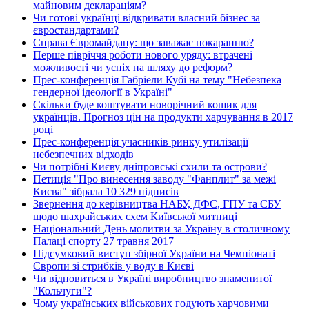
майновим деклараціям?
Чи готові українці відкривати власний бізнес за
євростандартами?
Справа Євромайдану: що заважає покаранню?
Перше півріччя роботи нового уряду: втрачені
можливості чи успіх на шляху до реформ?
Прес-конференція Габріели Кубі на тему "Небезпека
гендерної ідеології в Україні"
Скільки буде коштувати новорічний кошик для
українців. Прогноз цін на продукти харчування в 2017
році
Прес-конференція учасників ринку утилізації
небезпечних відходів
Чи потрібні Києву дніпровські схили та острови?
Петиція "Про винесення заводу "Фанплит" за межі
Києва" зібрала 10 329 підписів
Звернення до керівництва НАБУ, ДФС, ГПУ та СБУ
щодо шахрайських схем Київської митниці
Національний День молитви за Україну в столичному
Палаці спорту 27 травня 2017
Підсумковий виступ збірної України на Чемпіонаті
Європи зі стрибків у воду в Києві
Чи відновиться в Україні виробництво знаменитої
"Кольчуги"?
Чому українських військових годують харчовими