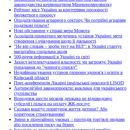
законодавства керівництвом Мінекономрозвитку
Рейтинг міст України за критеріями прозорості
бюджетного процесу
Оподаткування аграрного сектору. Чи потрібні аграріям
податкові пільги?
Нові обставини у справі мера Момота
Асоціація приватних медичних установ України: мета
створення і очікування щодо її діяльності
"Не вір словам – зроби тест на ВІЛ": в Україні стартує
масштабна соціальна акція
500-річчя реформації в Україні та світі
Захист інтелектуальної власності: чи загрожує Україні
попадання до "чорного списку"
Недофінансування установ охорони здоров'я і освіти в
Київській області
Прес-конференція Лікарні ізраїльської онкології LISOD
Антирелігійні законопроекти: виклики для українського
суспільства
Впродовж шести місяців держава не відшкодовує
субсидії і пільги на оплату ЖК-послуг
Скільки коштує порятунок життя дитини? Або
порятунок страхуванням!
Зміни в ліцензійних умовах – протидія торгівлі людьми
або посилення тиску на бізнес
Інвалідів на візку позбавили можливості пройти