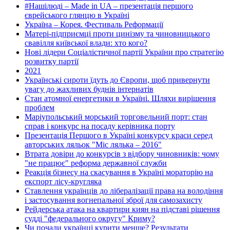
#Нашілюді – Made in UA – презентація першого
єврейського глянцю в Україні
Україна – Корея. Фестиваль Реформації
Матері-підприємці проти цинізму та чиновницького
свавілля київської влади: хто кого?
Нові лідери Соціалістичної партії України про стратегію
розвитку партії
2021
Українські сироти їдуть до Європи, щоб привернути
увагу до жахливих буднів інтернатів
Стан атомної енергетики в Україні. Шляхи вирішення
проблем
Маріупольський морський торговельний порт: стан
справ і конкурс на посаду керівника порту
Презентація Першого в Україні конкурсу краси серед
авторських ляльок "Міс лялька – 2016"
Втрата довіри до конкурсів з відбору чиновників: чому
"не працює" реформа державної служби
Реакція бізнесу на скасування в Україні мораторію на
експорт лісу-кругляка
Ставлення українців до лібералізації права на володіння
і застосування вогнепальної зброї для самозахисту
Рейдерська атака на квартири киян на підставі рішення
судді "федерального округу" Криму?
Чи почали українці курити менше? Результати