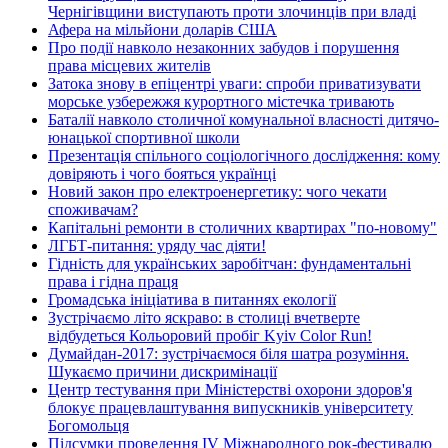
Чернігівщини виступають проти злочинців при владі
Афера на мільйони доларів США
Про події навколо незаконних забудов і порушення
права місцевих жителів
Затока знову в епіцентрі уваги: спроби приватизувати
морське узбережжя курортного містечка тривають
Баталії навколо столичної комунальної власності дитячо-
юнацької спортивної школи
Презентація спільного соціологічного дослідження: кому
довіряють і чого бояться українці
Новий закон про електроенергетику: чого чекати
споживачам?
Капітальні ремонти в столичних квартирах "по-новому"
ЛГБТ-питання: уряду час діяти!
Гідність для українських заробітчан: фундаментальні
права і гідна праця
Громадська ініціатива в питаннях екології
Зустрічаємо літо яскраво: в столиці вчетверте
відбудеться Кольоровий пробіг Kyiv Color Run!
Думайдан-2017: зустрічаємося біля шатра розуміння.
Шукаємо причини дискримінації
Центр тестування при Міністерстві охорони здоров'я
блокує працевлаштування випускників університету
Богомольця
Підсумки проведення IV Міжнародного рок-фестивалю