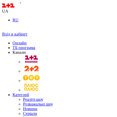
UA
RU
Вхід в кабінет
Онлайн
ТБ програма
Канали
Категорії
Реаліті-шоу
Розважальні шоу
Новини
Серіали