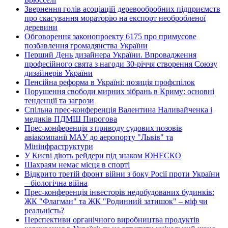
Звернення голів асоціацій деревообробних підприємств
про скасування мораторію на експорт необробленої
деревини
Обговорення законопроекту 6175 про примусове
позбавлення громадянства України
Перший День дизайнера України. Впровадження
професійного свята з нагоди 30-річчя створення Союзу
дизайнерів України
Пенсійна реформа в Україні: позиція профспілок
Порушення свободи мирних зібрань в Криму: основні
тенденції та загрози
Спільна прес-конференція Валентина Наливайченка і
медиків ПДМШ Пирогова
Прес-конференція з приводу судових позовів
авіакомпанії МАУ до аеропорту "Львів" та
Мінінфраструктури
У Києві діють рейдери під знаком ЮНЕСКО
Шахраям немає місця в спорті
Відкрито третій фронт війни з боку Росії проти України
– біологічна війна
Прес-конференція інвесторів недобудованих будинків:
ЖК "Флагман" та ЖК "Родинний затишок" – міф чи
реальність?
Перспективи органічного виробництва продуктів