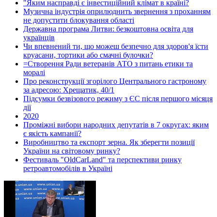
"Яким насправді є інвестиційний клімат в країні?
Музична індустрія оприлюднить звернення з проханням
не допустити блокування області
Державна програма Литви: безкоштовна освіта для
українців
Чи впевнений ти, що можеш безпечно для здоров'я їсти
круасани, тортики або смачні булочки?
=Створення Ради ветеранів АТО з питань етики та
моралі
Про реконструкції згорілого Центрального гастроному
за адресою: Хрещатик, 40/1
Підсумки безвізового режиму з ЄС після першого місяця
дії
2020
Проміжні вибори народних депутатів в 7 округах: яким
є якість кампанії?
Виробництво та експорт зерна. Як зберегти позиції
України на світовому ринку?
Фестиваль "OldCarLand" та перспективи ринку
ретроавтомобілів в Україні