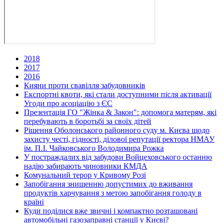
2018
2017
2016
Кияни проти свавілля забудовників
Експортні квоти, які стали доступними після активації
Угоди про асоціацію з ЄС
Презентація ГО "Жінка & Закон": допомога матерям, які
перебувають в боротьбі за своїх дітей
Рішення Оболонського районного суду м. Києва щодо
захисту честі, гідності, ділової репутації ректора НМАУ
ім. П.І. Чайковського Володимира Рожка
У постраждалих від забудови Войцеховського останню
надію забирають чиновники КМДА
Комунальний терор у Кривому Розі
Запобігання знищенню допустимих до вживання
продуктів харчування з метою запобігання голоду в
країні
Куди поділися вже звичні і компактно розташовані
автомобільні газозаправні станції у Києві?