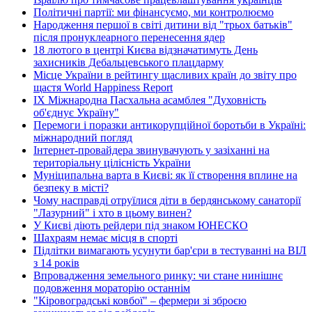
Політичні партії: ми фінансуємо, ми контролюємо
Народження першої в світі дитини від "трьох батьків"
після пронуклеарного перенесення ядер
18 лютого в центрі Києва відзначатимуть День
захисників Дебальцевського плацдарму
Місце України в рейтингу щасливих країн до звіту про
щастя World Happiness Report
ІХ Міжнародна Пасхальна асамблея "Духовність
об'єднує Україну"
Перемоги і поразки антикорупційної боротьби в Україні:
міжнародний погляд
Інтернет-провайдера звинувачують у зазіханні на
територіальну цілісність України
Муніципальна варта в Києві: як її створення вплине на
безпеку в місті?
Чому насправді отруїлися діти в бердянському санаторії
"Лазурний" і хто в цьому винен?
У Києві діють рейдери під знаком ЮНЕСКО
Шахраям немає місця в спорті
Підлітки вимагають усунути бар'єри в тестуванні на ВІЛ
з 14 років
Впровадження земельного ринку: чи стане нинішнє
подовження мораторію останнім
"Кіровоградські ковбої" – фермери зі зброєю