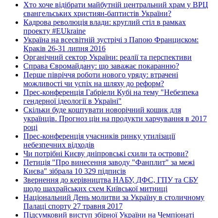
Хто хоче відібрати майбутній центральний храм у ВРЦ
євангельських християн-баптистів України?
Кадрова революція влади: круглий стіл в рамках
проекту #EUkraine
Україна на всесвітній зустрічі з Папою Франциском:
Краків 26-31 липня 2016
Органічний сектор України: реалії та перспективи
Справа Євромайдану: що заважає покаранню?
Перше півріччя роботи нового уряду: втрачені
можливості чи успіх на шляху до реформ?
Прес-конференція Габріели Кубі на тему "Небезпека
гендерної ідеології в Україні"
Скільки буде коштувати новорічний кошик для
українців. Прогноз цін на продукти харчування в 2017
році
Прес-конференція учасників ринку утилізації
небезпечних відходів
Чи потрібні Києву дніпровські схили та острови?
Петиція "Про винесення заводу "Фанплит" за межі
Києва" зібрала 10 329 підписів
Звернення до керівництва НАБУ, ДФС, ГПУ та СБУ
щодо шахрайських схем Київської митниці
Національний День молитви за Україну в столичному
Палаці спорту 27 травня 2017
Підсумковий виступ збірної України на Чемпіонаті