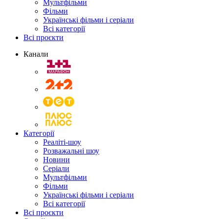
Мультфільми
Фільми
Українські фільми і серіали
Всі категорії
Всі проєкти
Канали
Категорії
Реаліті-шоу
Розважальні шоу
Новини
Серіали
Мультфільми
Фільми
Українські фільми і серіали
Всі категорії
Всі проєкти