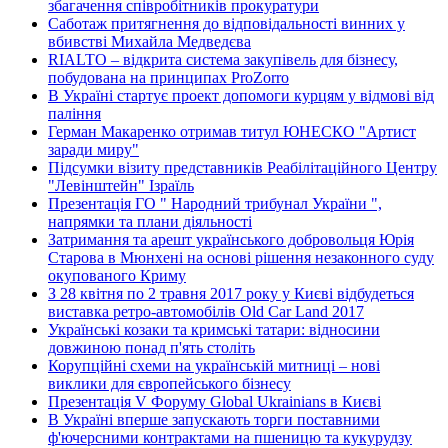
збагачення співробітників прокуратури
Саботаж притягнення до відповідальності винних у
вбивстві Михайла Медведєва
RIALTO – відкрита система закупівель для бізнесу,
побудована на принципах ProZorro
В Україні стартує проект допомоги курцям у відмові від
паління
Герман Макаренко отримав титул ЮНЕСКО "Артист
заради миру"
Підсумки візиту представників Реабілітаційного Центру
"Левінштейн" Ізраїль
Презентація ГО " Народний трибунал України ",
напрямки та плани діяльності
Затримання та арешт українського добровольця Юрія
Старова в Мюнхені на основі рішення незаконного суду
окупованого Криму
З 28 квітня по 2 травня 2017 року у Києві відбудеться
виставка ретро-автомобілів Old Car Land 2017
Українські козаки та кримські татари: відносини
довжиною понад п'ять століть
Корупційні схеми на українській митниці – нові
виклики для європейського бізнесу
Презентація V Форуму Global Ukrainians в Києві
В Україні вперше запускають торги поставними
ф'ючерсними контрактами на пшеницю та кукурудзу