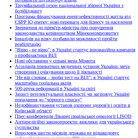
Тріумфальний сезон національної збірної України з
бодібілдингу
Програма фінансування енергоефективності житла від
ЄБРР IQ energy: нові переваги для бізнесу та населення
Звернення до прем'єр-міністра про порушення
законодавства керівництвом Мінекономрозвитку
Інвалідів на візку позбавили можливості пройти
реабілітацію
"Вірю - не вірю": в Україні стартує інноваційна кампанія
з профілактики ВІЛ
Нові обставини у справі мера Момота
Асоціація приватних медичних установ України: мета
створення і очікування щодо її діяльності
"Не вір словам – зроби тест на ВІЛ": в Україні стартує
масштабна соціальна акція
500-річчя реформації в Україні та світі
Захист інтелектуальної власності: чи загрожує Україні
попадання до "чорного списку"
Недофінансування установ охорони здоров'я і освіти в
Київській області
Прес-конференція Лікарні ізраїльської онкології LISOD
Антирелігійні законопроекти: виклики для українського
суспільства
Впродовж шести місяців держава не відшкодовує