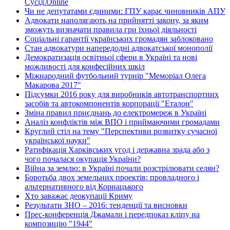
Сусід.Online
Чи не депутатами єдиними: ГПУ карає чиновників АПУ
Адвокати наполягають на прийнятті закону, за яким
зможуть визначати правила гри їхньої діяльності
Соціальні гарантії українських громадян заблоковано
Стан адвокатури напередодні адвокатської монополії
Демократизація освітньої сфери в Україні та нові
можливості для конфесійних шкіл
Міжнародний футбольний турнір "Меморіал Олега
Макарова 2017"
Підсумки 2016 року для виробників автотранспортних
засобів та автокомпонентів корпорації "Еталон"
Зміна правил приєднань до електромереж в Україні
Аналіз конфліктів між ВПО і приймаючими громадами
Круглий стіл на тему "Перспективи розвитку сучасної
української науки"
Ратифікація Харківських угод і державна зрада або з
чого почалася окупація України?
Війна за землю: в Україні почали розстрілювати селян?
Боротьба двох земельних проектів: провладного і
альтернативного від Корнацького
Хто заважає деокупації Криму
Результати ЗНО – 2016: тенденції та висновки
Прес-конференція Джамали і передпоказ кліпу на
композицію "1944"