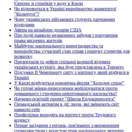
Європи зі стрибків у воду в Києві
Чи відновиться в Україні виробництво знаменитої
"Кольчуги"?
Чому українських військових годують харчовими
відходами
Афера на мільйони доларів США
Про події навколо незаконних забудов і порушення
права місцевих жителів
Майбутнє національного виноградарства та
виноробства: сучасний стан справ і пошуку стимулів для
розвитку
Презентація та дефіле спільної колекції відомих
українських кутюр'є, яка буде представлена в Торонто
Підсумки ІІ Чемпіонату світу з хортингу, який відбувся в
Україні
У Києві відбудеться новорічна феєрія "Холодне серце"
Чи готові жінки-переселенки мобілізуватися проти
домашнього і гендерно-орієнтованого насильства?
Науково-освітній проект "Школа Ендокринолога"
Громадський активізм в дії: люди, які змінюють світ
навколо себе
Профспілки виходять на протест проти Трудового
кодексу
Перше засідання з питань, пов'язаних з множинним
громадянством і захистом прав національних меншин