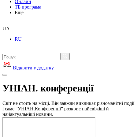
Онлайн
ТБ програма
Еще
UA
RU
Відкрити у додатку
УНІАН. конференції
Світ не стоїть на місці. Він завжди викликає різноманітні події
і саме “УНІАН.Конференції” розкриє найсвіжіші й
найактуальніші новини.