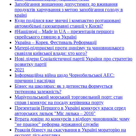
Запобігання знищенню допустимих до вживання
продуктів харчування з метою запобігання голоду в
країні
Куди поділися вже звичні і компактно розташовані
автомобільні газозаправні станції у Києві?
#Нашілюді – Made in UA – презентація першого
єврейського глянцю в Україні
Україна – Корея. Фестиваль Реформації
Матері-підприємці проти цинізму та чиновницького
свавілля київської влади: хто кого?
Нові лідери Соціалістичної партії України про стратегію
розвитку партії
2021
Інформаційна війна щодо Чорнобильської АЕС:
причини і наслідки
Бізнес на школярах: як з дитинства формується
тютюнова залежність?
Маріупольський морський торговельний порт: стан
справ і конкурс на посаду керівника порту
Презентація Першого в Україні конкурсу краси серед
авторських ляльок "Міс лялька – 2016"
Втрата довіри до конкурсів з відбору чиновників: чому
"не працює" реформа державної служби
Реакція бізнесу на скасування в Україні мораторію на
експорт лісу-кругляка