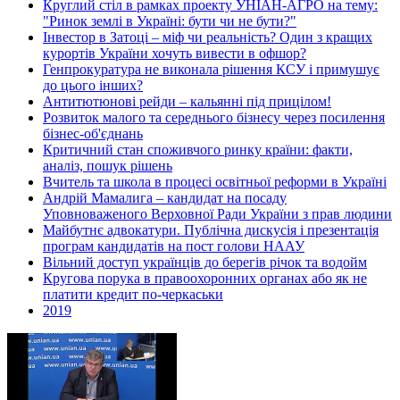
Круглий стіл в рамках проекту УНІАН-АГРО на тему:
"Ринок землі в Україні: бути чи не бути?"
Інвестор в Затоці – міф чи реальність? Один з кращих
курортів України хочуть вивести в офшор?
Генпрокуратура не виконала рішення КСУ і примушує
до цього інших?
Антитютюнові рейди – кальянні під прицілом!
Розвиток малого та середнього бізнесу через посилення
бізнес-об'єднань
Критичний стан споживчого ринку країни: факти,
аналіз, пошук рішень
Вчитель та школа в процесі освітньої реформи в Україні
Андрій Мамалига – кандидат на посаду
Уповноваженого Верховної Ради України з прав людини
Майбутнє адвокатури. Публічна дискусія і презентація
програм кандидатів на пост голови НААУ
Вільний доступ українців до берегів річок та водойм
Кругова порука в правоохоронних органах або як не
платити кредит по-черкаськи
2019