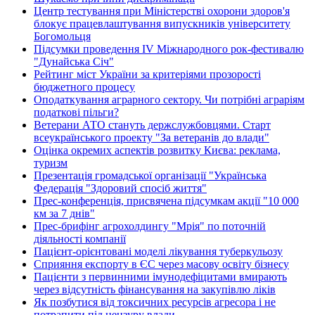
Центр тестування при Міністерстві охорони здоров'я
блокує працевлаштування випускників університету
Богомольця
Підсумки проведення IV Міжнародного рок-фестивалю
"Дунайська Січ"
Рейтинг міст України за критеріями прозорості
бюджетного процесу
Оподаткування аграрного сектору. Чи потрібні аграріям
податкові пільги?
Ветерани АТО стануть держслужбовцями. Старт
всеукраїнського проекту "За ветеранів до влади"
Оцінка окремих аспектів розвитку Києва: реклама,
туризм
Презентація громадської організації "Українська
Федерація "Здоровий спосіб життя"
Прес-конференція, присвячена підсумкам акції "10 000
км за 7 днів"
Прес-брифінг агрохолдингу "Мрія" по поточній
діяльності компанії
Пацієнт-орієнтовані моделі лікування туберкульозу
Сприяння експорту в ЄС через масову освіту бізнесу
Пацієнти з первинними імунодефіцитами вмирають
через відсутність фінансування на закупівлю ліків
Як позбутися від токсичних ресурсів агресора і не
потрапити під цензуру влади