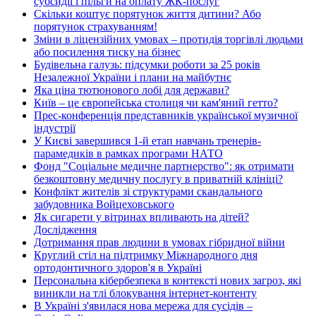
субсидії і пільги на оплату ЖК-послуг
Скільки коштує порятунок життя дитини? Або
порятунок страхуванням!
Зміни в ліцензійних умовах – протидія торгівлі людьми
або посилення тиску на бізнес
Будівельна галузь: підсумки роботи за 25 років
Незалежної України і плани на майбутнє
Яка ціна тютюнового лобі для держави?
Київ – це європейська столиця чи кам'яний гетто?
Прес-конференція представників української музичної
індустрії
У Києві завершився 1-й етап навчань тренерів-
парамедиків в рамках програми НАТО
Фонд "Соціальне медичне партнерство": як отримати
безкоштовну медичну послугу в приватній клініці?
Конфлікт жителів зі структурами скандального
забудовника Войцеховського
Як сигарети у вітринах впливають на дітей?
Дослідження
Дотримання прав людини в умовах гібридної війни
Круглий стіл на підтримку Міжнародного дня
ортодонтичного здоров'я в Україні
Персональна кібербезпека в контексті нових загроз, які
виникли на тлі блокування інтернет-контенту
В Україні з'явилася нова мережа для сусідів –