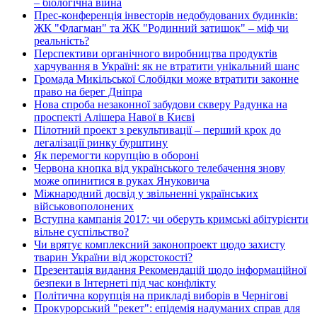
– біологічна війна
Прес-конференція інвесторів недобудованих будинків:
ЖК "Флагман" та ЖК "Родинний затишок" – міф чи
реальність?
Перспективи органічного виробництва продуктів
харчування в Україні: як не втратити унікальний шанс
Громада Микільської Слобідки може втратити законне
право на берег Дніпра
Нова спроба незаконної забудови скверу Радунка на
проспекті Алішера Навої в Києві
Пілотний проект з рекультивації – перший крок до
легалізації ринку бурштину
Як перемогти корупцію в обороні
Червона кнопка від українського телебачення знову
може опинитися в руках Януковича
Міжнародний досвід у звільненні українських
військовополонених
Вступна кампанія 2017: чи оберуть кримські абітурієнти
вільне суспільство?
Чи врятує комплексний законопроект щодо захисту
тварин України від жорстокості?
Презентація видання Рекомендацій щодо інформаційної
безпеки в Інтернеті під час конфлікту
Політична корупція на прикладі виборів в Чернігові
Прокурорський "рекет": епідемія надуманих справ для