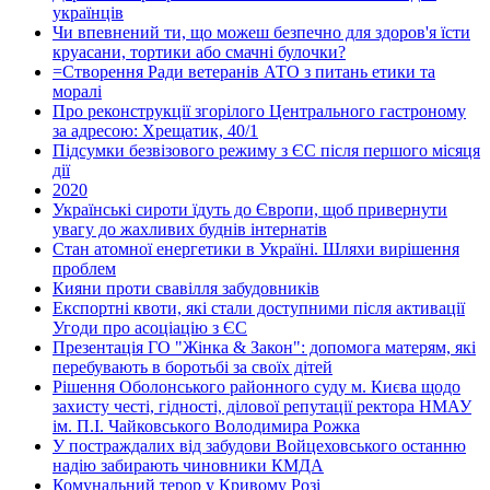
українців
Чи впевнений ти, що можеш безпечно для здоров'я їсти
круасани, тортики або смачні булочки?
=Створення Ради ветеранів АТО з питань етики та
моралі
Про реконструкції згорілого Центрального гастроному
за адресою: Хрещатик, 40/1
Підсумки безвізового режиму з ЄС після першого місяця
дії
2020
Українські сироти їдуть до Європи, щоб привернути
увагу до жахливих буднів інтернатів
Стан атомної енергетики в Україні. Шляхи вирішення
проблем
Кияни проти свавілля забудовників
Експортні квоти, які стали доступними після активації
Угоди про асоціацію з ЄС
Презентація ГО "Жінка & Закон": допомога матерям, які
перебувають в боротьбі за своїх дітей
Рішення Оболонського районного суду м. Києва щодо
захисту честі, гідності, ділової репутації ректора НМАУ
ім. П.І. Чайковського Володимира Рожка
У постраждалих від забудови Войцеховського останню
надію забирають чиновники КМДА
Комунальний терор у Кривому Розі