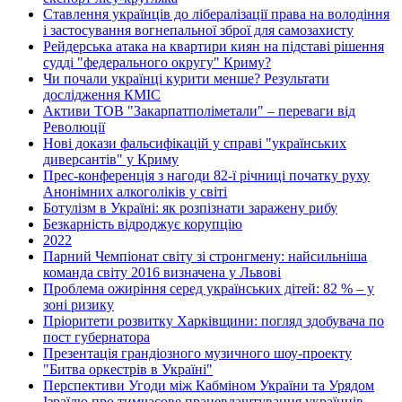
Ставлення українців до лібералізації права на володіння
і застосування вогнепальної зброї для самозахисту
Рейдерська атака на квартири киян на підставі рішення
судді "федерального округу" Криму?
Чи почали українці курити менше? Результати
дослідження КМІС
Активи ТОВ "Закарпатполіметали" – переваги від
Революції
Нові докази фальсифікацій у справі "українських
диверсантів" у Криму
Прес-конференція з нагоди 82-ї річниці початку руху
Анонімних алкоголіків у світі
Ботулізм в Україні: як розпізнати заражену рибу
Безкарність відроджує корупцію
2022
Парний Чемпіонат світу зі стронгмену: найсильніша
команда світу 2016 визначена у Львові
Проблема ожиріння серед українських дітей: 82 % – у
зоні ризику
Пріоритети розвитку Харківщини: погляд здобувача по
пост губернатора
Презентація грандіозного музичного шоу-проекту
"Битва оркестрів в Україні"
Перспективи Угоди між Кабміном України та Урядом
Ізраїлю про тимчасове працевлаштування українців