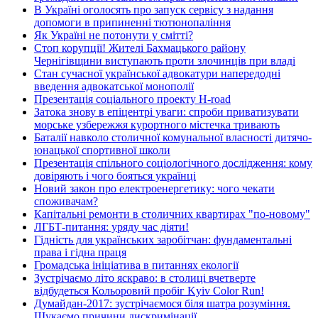
В Україні оголосять про запуск сервісу з надання
допомоги в припиненні тютюнопаління
Як Україні не потонути у смітті?
Стоп корупції! Жителі Бахмацького району
Чернігівщини виступають проти злочинців при владі
Стан сучасної української адвокатури напередодні
введення адвокатської монополії
Презентація соціального проекту H-road
Затока знову в епіцентрі уваги: спроби приватизувати
морське узбережжя курортного містечка тривають
Баталії навколо столичної комунальної власності дитячо-
юнацької спортивної школи
Презентація спільного соціологічного дослідження: кому
довіряють і чого бояться українці
Новий закон про електроенергетику: чого чекати
споживачам?
Капітальні ремонти в столичних квартирах "по-новому"
ЛГБТ-питання: уряду час діяти!
Гідність для українських заробітчан: фундаментальні
права і гідна праця
Громадська ініціатива в питаннях екології
Зустрічаємо літо яскраво: в столиці вчетверте
відбудеться Кольоровий пробіг Kyiv Color Run!
Думайдан-2017: зустрічаємося біля шатра розуміння.
Шукаємо причини дискримінації