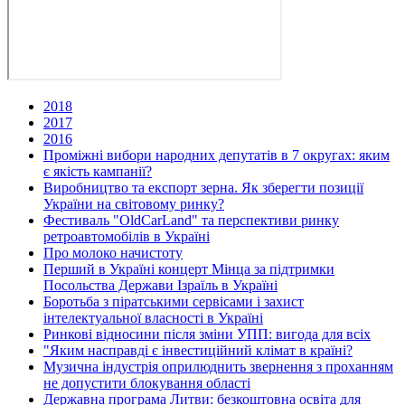
2018
2017
2016
Проміжні вибори народних депутатів в 7 округах: яким
є якість кампанії?
Виробництво та експорт зерна. Як зберегти позиції
України на світовому ринку?
Фестиваль "OldCarLand" та перспективи ринку
ретроавтомобілів в Україні
Про молоко начистоту
Перший в Україні концерт Мінца за підтримки
Посольства Держави Ізраїль в Україні
Боротьба з піратськими сервісами і захист
інтелектуальної власності в Україні
Ринкові відносини після зміни УПП: вигода для всіх
"Яким насправді є інвестиційний клімат в країні?
Музична індустрія оприлюднить звернення з проханням
не допустити блокування області
Державна програма Литви: безкоштовна освіта для