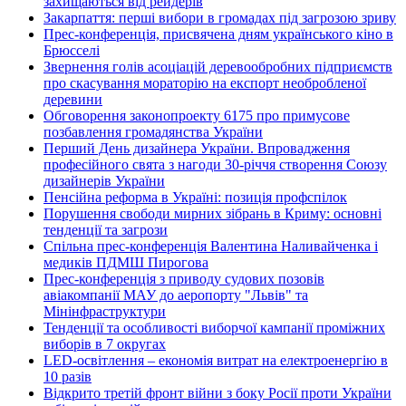
захищаються від рейдерів
Закарпаття: перші вибори в громадах під загрозою зриву
Прес-конференція, присвячена дням українського кіно в
Брюсселі
Звернення голів асоціацій деревообробних підприємств
про скасування мораторію на експорт необробленої
деревини
Обговорення законопроекту 6175 про примусове
позбавлення громадянства України
Перший День дизайнера України. Впровадження
професійного свята з нагоди 30-річчя створення Союзу
дизайнерів України
Пенсійна реформа в Україні: позиція профспілок
Порушення свободи мирних зібрань в Криму: основні
тенденції та загрози
Спільна прес-конференція Валентина Наливайченка і
медиків ПДМШ Пирогова
Прес-конференція з приводу судових позовів
авіакомпанії МАУ до аеропорту "Львів" та
Мінінфраструктури
Тенденції та особливості виборчої кампанії проміжних
виборів в 7 округах
LED-освітлення – економія витрат на електроенергію в
10 разів
Відкрито третій фронт війни з боку Росії проти України