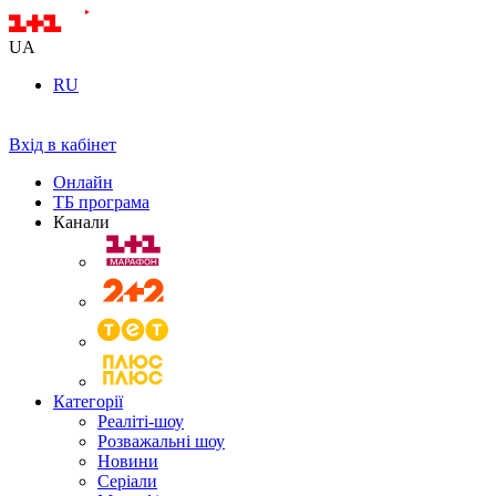
UA
RU
Вхід в кабінет
Онлайн
ТБ програма
Канали
Категорії
Реаліті-шоу
Розважальні шоу
Новини
Серіали