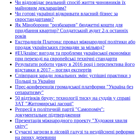
Чи відповідає реальний спосіб життя чиновників їх
майновим деклараціям?
Чи готові українці відкривати власний бізнес за
євростандартами?
Як Міноборони "розбазарив" бюджетні кошти для
придбання квартир? Солдатський аудит 2-х останніх
років
Екстрадиція Платона: провал міжнародної політики або
продаж українських громадян за мільярд?
#EUkraine: вигоди та проблеми української економіки
при переході на європейські технічні стандарти
Результати роботи уряду в 2016 році і перспектива його
відставки в 2017 – погляд експертів
Співпраця заради локальних змін: успішні практики з
Польщі та України
Прес-конференція громадської платформи "Україна без
сепаратизму"
50 відтінків бруду: технології тиску на суддів у справі
ЗАТ "Житомирські ласощі"
Репресії в політичній партії "Самопоміч":
документальне підтвердження
Презентація міжнародного проекту "Художня хвиля
світу"
Сучасні загрози в лісовій галузі та нездійснені реформи
на ринку деревини