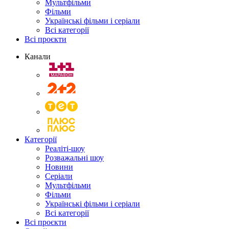
Мультфільми
Фільми
Українські фільми і серіали
Всі категорії
Всі проєкти
Канали
Категорії
Реаліті-шоу
Розважальні шоу
Новини
Серіали
Мультфільми
Фільми
Українські фільми і серіали
Всі категорії
Всі проєкти