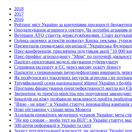
2018
2017
2016
Рейтинг міст України за критеріями прозорості бюджетно
Оподаткування аграрного сектору. Чи потрібні аграріям п
Ветерани АТО стануть держслужбовцями. Старт всеукраїн
Оцінка окремих аспектів розвитку Києва: реклама, туриз
Презентація громадської організації "Українська Федерац
Прес-конференція, присвячена підсумкам акції "10 000 км 
Прес-брифінг агрохолдингу "Мрія" по поточній діяльності
Пацієнт-орієнтовані моделі лікування туберкульозу
Сприяння експорту в ЄС через масову освіту бізнесу
Пацієнти з первинними імунодефіцитами вмирають через в
Як позбутися від токсичних ресурсів агресора і не потрап
Тріумфальний сезон національної збірної України з бодіб
Програма фінансування енергоефективності житла від ЄБРР
Звернення до прем'єр-міністра про порушення законодав
Інвалідів на візку позбавили можливості пройти реабіліт
"Вірю - не вірю": в Україні стартує інноваційна кампанія
Нові обставини у справі мера Момота
Асоціація приватних медичних установ України: мета ство
"Не вір словам – зроби тест на ВІЛ": в Україні стартує ма
500-річчя реформації в Україні та світі
Захист інтелектуальної власності: чи загрожує Україні п