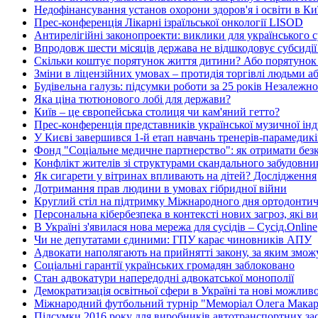
Недофінансування установ охорони здоров'я і освіти в Киї
Прес-конференція Лікарні ізраїльської онкології LISOD
Антирелігійні законопроекти: виклики для українського с
Впродовж шести місяців держава не відшкодовує субсидії
Скільки коштує порятунок життя дитини? Або порятунок
Зміни в ліцензійних умовах – протидія торгівлі людьми а
Будівельна галузь: підсумки роботи за 25 років Незалежно
Яка ціна тютюнового лобі для держави?
Київ – це європейська столиця чи кам'яний гетто?
Прес-конференція представників української музичної інд
У Києві завершився 1-й етап навчань тренерів-парамеди
Фонд "Соціальне медичне партнерство": як отримати без
Конфлікт жителів зі структурами скандального забудовн
Як сигарети у вітринах впливають на дітей? Дослідження
Дотримання прав людини в умовах гібридної війни
Круглий стіл на підтримку Міжнародного дня ортодонтичн
Персональна кібербезпека в контексті нових загроз, які в
В Україні з'явилася нова мережа для сусідів – Сусід.Online
Чи не депутатами єдиними: ГПУ карає чиновників АПУ
Адвокати наполягають на прийнятті закону, за яким зможу
Соціальні гарантії українських громадян заблоковано
Стан адвокатури напередодні адвокатської монополії
Демократизація освітньої сфери в Україні та нові можлив
Міжнародний футбольний турнір "Меморіал Олега Макар
Підсумки 2016 року для виробників автотранспортних зас