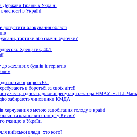
 Держави Ізраїль в Україні
 власності в Україні
е допустити блокування області
ців
уасани, тортики або смачні булочки?
 адресою: Хрещатик, 40/1
ії
 до жахливих буднів інтернатів
облем
годи про асоціацію з ЄС
ребувають в боротьбі за своїх дітей
ту честі, гідності, ділової репутації ректора НМАУ ім. П.І. Ч
надію забирають чиновники КМДА
 харчування з метою запобігання голоду в країні
ільні газозаправні станції у Києві?
го глянцю в Україні
ля київської влади: хто кого?