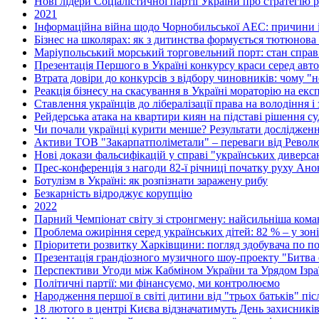
Нові лідери Соціалістичної партії України про стратегію р
2021
Інформаційна війна щодо Чорнобильської АЕС: причини і
Бізнес на школярах: як з дитинства формується тютюнова 
Маріупольський морський торговельний порт: стан справ 
Презентація Першого в Україні конкурсу краси серед авто
Втрата довіри до конкурсів з відбору чиновників: чому 
Реакція бізнесу на скасування в Україні мораторію на екс
Ставлення українців до лібералізації права на володіння і
Рейдерська атака на квартири киян на підставі рішення с
Чи почали українці курити менше? Результати дослідже
Активи ТОВ "Закарпатполіметали" – переваги від Револю
Нові докази фальсифікацій у справі "українських диверса
Прес-конференція з нагоди 82-ї річниці початку руху Анон
Ботулізм в Україні: як розпізнати заражену рибу
Безкарність відроджує корупцію
2022
Парний Чемпіонат світу зі стронгмену: найсильніша коман
Проблема ожиріння серед українських дітей: 82 % – у зон
Пріоритети розвитку Харківщини: погляд здобувача по по
Презентація грандіозного музичного шоу-проекту "Битва о
Перспективи Угоди між Кабміном України та Урядом Ізра
Політичні партії: ми фінансуємо, ми контролюємо
Народження першої в світі дитини від "трьох батьків" пі
18 лютого в центрі Києва відзначатимуть День захисникі