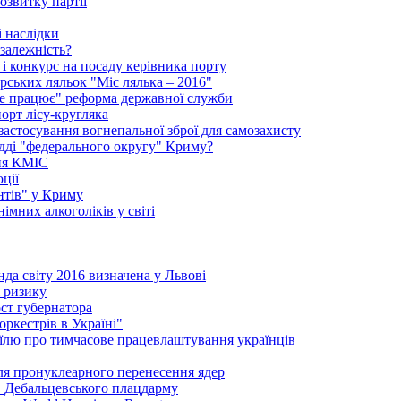
озвитку партії
 наслідки
залежність?
і конкурс на посаду керівника порту
рських ляльок "Міс лялька – 2016"
"не працює" реформа державної служби
порт лісу-кругляка
 застосування вогнепальної зброї для самозахисту
удді "федерального округу" Криму?
ння КМІС
ції
нтів" у Криму
імних алкоголіків у світі
да світу 2016 визначена у Львові
і ризику
ст губернатора
ркестрів в Україні"
їлю про тимчасове працевлаштування українців
сля пронуклеарного перенесення ядер
в Дебальцевського плацдарму