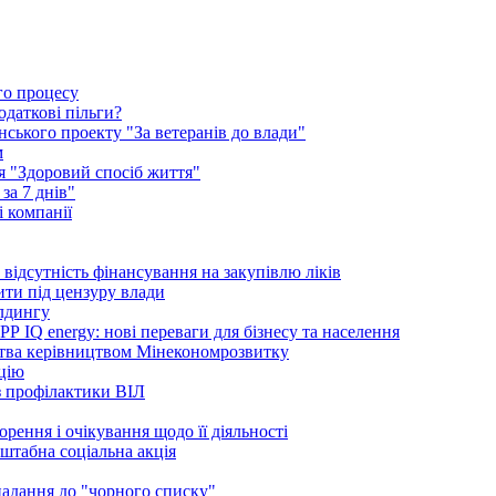
го процесу
одаткові пільги?
ського проекту "За ветеранів до влади"
м
ія "Здоровий спосіб життя"
за 7 днів"
 компанії
ідсутність фінансування на закупівлю ліків
ити під цензуру влади
ілдингу
 IQ energy: нові переваги для бізнесу та населення
ства керівництвом Мінекономрозвитку
ацію
 з профілактики ВІЛ
рення і очікування щодо її діяльності
сштабна соціальна акція
опадання до "чорного списку"