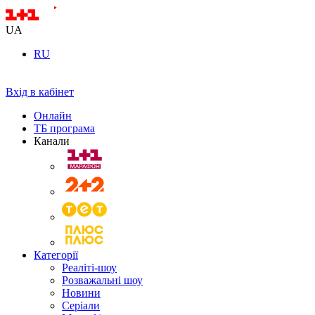
UA
RU
Вхід в кабінет
Онлайн
ТБ програма
Канали
Категорії
Реаліті-шоу
Розважальні шоу
Новини
Серіали