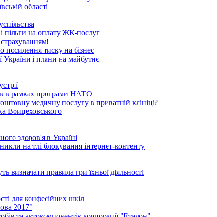
вській області
успільства
 і пільги на оплату ЖК-послуг
 страхуванням!
бо посилення тиску на бізнес
ї України і плани на майбутнє
устрії
ків в рамках програми НАТО
коштовну медичну послугу в приватній клініці?
ика Войцеховського
ого здоров'я в Україні
иникли на тлі блокування інтернет-контенту
ть визначати правила гри їхньої діяльності
ості для конфесійних шкіл
ова 2017"
обів та автокомпонентів корпорації "Еталон"