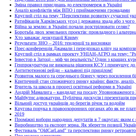
Зміна правил приєднань до електромереж в Україні
Аналіз конфліктів між ВПО і приймаючими громадами
Круглий стіл на тему "Перспективи розвитку сучасної укр
Ратифікація Харківських угод і державна зрада або з чого
Війна за землю: в Україні почали розстрілювати селян?
Боротьба двох земельних проектів: провладного і альтер
Хто заважає деокупації Криму
Результати ЗНО – 2016: тенденції та висновки
Прес-конференція Джамали і передпоказ кліпу на композ
Круглий стіл в рамках проекту УНІАН-АГРО на тему: "Рин
Інвестор в Затоці – міф чи реальність? Один з кращих ку
Генпрокуратура не виконала рішення КСУ і примушує до
Антитютюнові рейди – кальянні під прицілом!
Розвиток малого та середнього бізнесу через посилення бі
Критичний стан споживчого ринку країни: факти, аналіз,
Вчитель та школа в процесі освітньої реформи в Україні
Андрій Мамалига – кандидат на посаду Уповноваженого 
Майбутнє адвокатури. Публічна дискусія і презентація п
Вільний доступ українців до берегів річок та водойм
Кругова порука в правоохоронних органах або як не плат
2019
Проміжні вибори народних депутатів в 7 округах: яким є я
Виробництво та експорт зерна. Як зберегти позиції Украї
Фестиваль "OldCarLand" та перспективи ринку ретроавтом
Про молоко начистоту