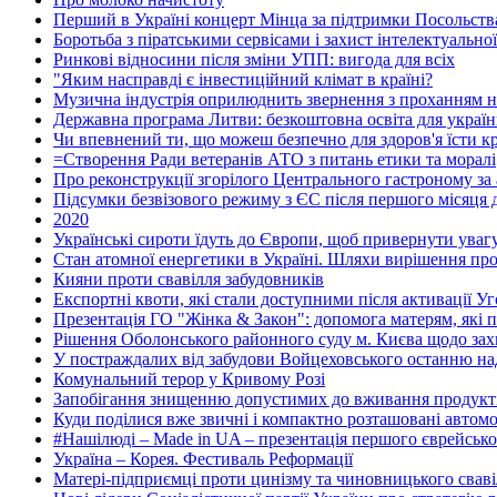
Перший в Україні концерт Мінца за підтримки Посольства
Боротьба з піратськими сервісами і захист інтелектуальної
Ринкові відносини після зміни УПП: вигода для всіх
"Яким насправді є інвестиційний клімат в країні?
Музична індустрія оприлюднить звернення з проханням н
Державна програма Литви: безкоштовна освіта для україн
Чи впевнений ти, що можеш безпечно для здоров'я їсти кр
=Створення Ради ветеранів АТО з питань етики та моралі
Про реконструкції згорілого Центрального гастроному за
Підсумки безвізового режиму з ЄС після першого місяця д
2020
Українські сироти їдуть до Європи, щоб привернути увагу
Стан атомної енергетики в Україні. Шляхи вирішення пр
Кияни проти свавілля забудовників
Експортні квоти, які стали доступними після активації У
Презентація ГО "Жінка & Закон": допомога матерям, які пе
Рішення Оболонського районного суду м. Києва щодо захис
У постраждалих від забудови Войцеховського останню 
Комунальний терор у Кривому Розі
Запобігання знищенню допустимих до вживання продуктів
Куди поділися вже звичні і компактно розташовані автомоб
#Нашілюді – Made in UA – презентація першого єврейсько
Україна – Корея. Фестиваль Реформації
Матері-підприємці проти цинізму та чиновницького свавіл