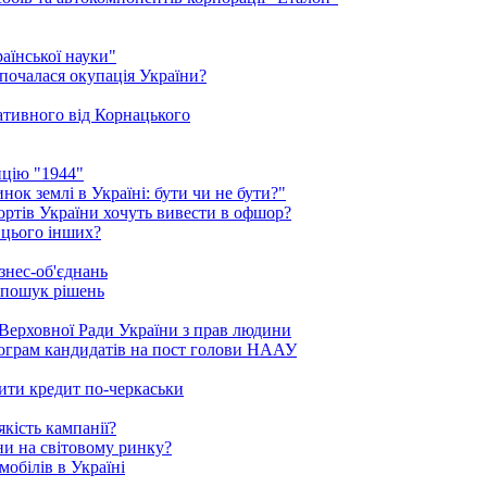
аїнської науки"
 почалася окупація України?
нативного від Корнацького
ицію "1944"
ок землі в Україні: бути чи не бути?"
рортів України хочуть вивести в офшор?
 цього інших?
знес-об'єднань
 пошук рішень
Верховної Ради України з прав людини
рограм кандидатів на пост голови НААУ
ити кредит по-черкаськи
кість кампанії?
ни на світовому ринку?
обілів в Україні