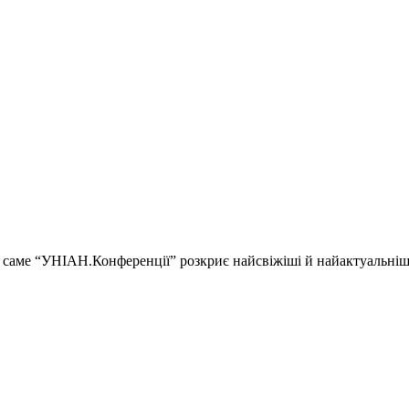
ії і саме “УНІАН.Конференції” розкриє найсвіжіші й найактуальні