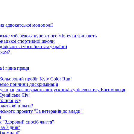
ня адвокатської монополії
орське узбережжя курортного містечка тривають
-юнацької спортивної школи
овіряють і чого бояться українці
ачам?
 і гідна праця
я Кольоровий пробіг Kyiv Color Run!
каємо причини дискримінації
окує працевлаштування випускників університету Богомольця
Дунайська Січ"
го процесу
одаткові пільги?
ського проекту "За ветеранів до влади"
м
ія "Здоровий спосіб життя"
за 7 днів"
 компанії