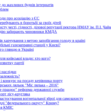
 до жахливих буднів інтернатів
облем
годи про асоціацію з ЄС
ребувають в боротьбі за своїх дітей
ту честі, гідності, ділової репутації ректора НМАУ ім. П.І. Ч
надію забирають чиновники КМДА
 харчування з метою запобігання голоду в країні
ільні газозаправні станції у Києві?
го глянцю в Україні
ля київської влади: хто кого?
озвитку партії
 наслідки
залежність?
і конкурс на посаду керівника порту
рських ляльок "Міс лялька – 2016"
"не працює" реформа державної служби
порт лісу-кругляка
 застосування вогнепальної зброї для самозахисту
удді "федерального округу" Криму?
ння КМІС