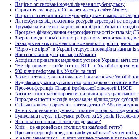
Пацієнт-орієнтовані моделі лікування туберкульозу
Сприяння експорту в ЄС через масову освіту бізнесу
Пацієнти з первинними імунодефіцитами вмирають через в
Як позбутися від токсичних ресурсів агресора і не потрап
Тріумфальний сезон національної збірної України з бодіб
Програма фінансування енергоефективності житла від ЄБРР
Звернення до прем'єр-міністра про порушення законодав
Інвалідів на візку позбавили можливості пройти реабіліт
"Вірю - не вірю": в Україні стартує інноваційна кампанія
Нові обставини у справі мера Момота
Асоціація приватних медичних установ України: мета ство
"Не вір словам – зроби тест на ВІЛ": в Україні стартує ма
500-річчя реформації в Україні та світі
Захист інтелектуальної власності: чи загрожує Україні п
Недофінансування установ охорони здоров'я і освіти в Киї
Прес-конференція Лікарні ізраїльської онкології LISOD
Антирелігійні законопроекти: виклики для українського с
Впродовж шести місяців держава не відшкодовує субсидії
Скільки коштує порятунок життя дитини? Або порятунок
Зміни в ліцензійних умовах – протидія торгівлі людьми а
Будівельна галузь: підсумки роботи за 25 років Незалежно
Яка ціна тютюнового лобі для держави?
Київ – це європейська столиця чи кам'яний гетто?
Прес-конференція представників української музичної інд
У Києві завершився 1-й етап навчань тренерів-парамеди