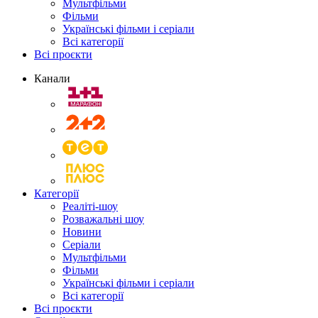
Мультфільми
Фільми
Українські фільми і серіали
Всі категорії
Всі проєкти
Канали
Категорії
Реаліті-шоу
Розважальні шоу
Новини
Серіали
Мультфільми
Фільми
Українські фільми і серіали
Всі категорії
Всі проєкти