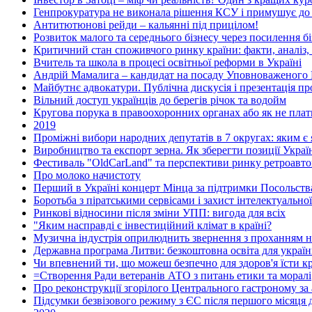
Генпрокуратура не виконала рішення КСУ і примушує до
Антитютюнові рейди – кальянні під прицілом!
Розвиток малого та середнього бізнесу через посилення бі
Критичний стан споживчого ринку країни: факти, аналіз,
Вчитель та школа в процесі освітньої реформи в Україні
Андрій Мамалига – кандидат на посаду Уповноваженого 
Майбутнє адвокатури. Публічна дискусія і презентація п
Вільний доступ українців до берегів річок та водойм
Кругова порука в правоохоронних органах або як не плат
2019
Проміжні вибори народних депутатів в 7 округах: яким є я
Виробництво та експорт зерна. Як зберегти позиції Украї
Фестиваль "OldCarLand" та перспективи ринку ретроавтом
Про молоко начистоту
Перший в Україні концерт Мінца за підтримки Посольства
Боротьба з піратськими сервісами і захист інтелектуальної
Ринкові відносини після зміни УПП: вигода для всіх
"Яким насправді є інвестиційний клімат в країні?
Музична індустрія оприлюднить звернення з проханням н
Державна програма Литви: безкоштовна освіта для україн
Чи впевнений ти, що можеш безпечно для здоров'я їсти кр
=Створення Ради ветеранів АТО з питань етики та моралі
Про реконструкції згорілого Центрального гастроному за
Підсумки безвізового режиму з ЄС після першого місяця д