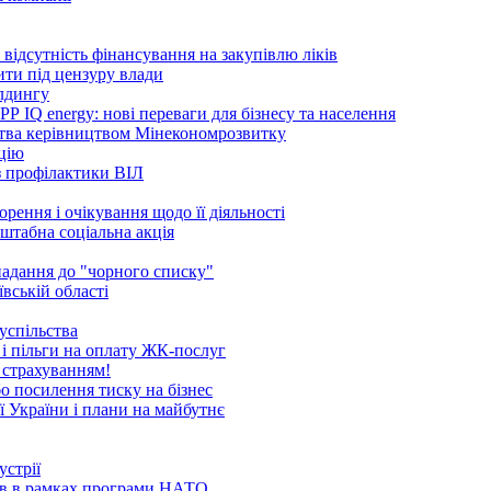
ідсутність фінансування на закупівлю ліків
ити під цензуру влади
ілдингу
 IQ energy: нові переваги для бізнесу та населення
ства керівництвом Мінекономрозвитку
ацію
 з профілактики ВІЛ
рення і очікування щодо її діяльності
сштабна соціальна акція
опадання до "чорного списку"
вській області
успільства
 і пільги на оплату ЖК-послуг
 страхуванням!
бо посилення тиску на бізнес
ї України і плани на майбутнє
устрії
ків в рамках програми НАТО