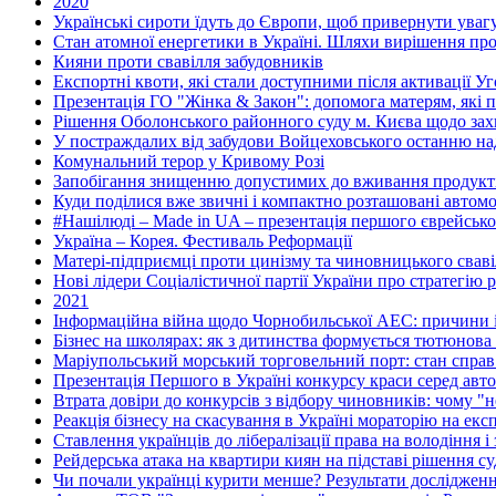
2020
Українські сироти їдуть до Європи, щоб привернути увагу
Стан атомної енергетики в Україні. Шляхи вирішення пр
Кияни проти свавілля забудовників
Експортні квоти, які стали доступними після активації У
Презентація ГО "Жінка & Закон": допомога матерям, які пе
Рішення Оболонського районного суду м. Києва щодо захис
У постраждалих від забудови Войцеховського останню 
Комунальний терор у Кривому Розі
Запобігання знищенню допустимих до вживання продуктів
Куди поділися вже звичні і компактно розташовані автомоб
#Нашілюді – Made in UA – презентація першого єврейсько
Україна – Корея. Фестиваль Реформації
Матері-підприємці проти цинізму та чиновницького свавіл
Нові лідери Соціалістичної партії України про стратегію р
2021
Інформаційна війна щодо Чорнобильської АЕС: причини і
Бізнес на школярах: як з дитинства формується тютюнова 
Маріупольський морський торговельний порт: стан справ 
Презентація Першого в Україні конкурсу краси серед авто
Втрата довіри до конкурсів з відбору чиновників: чому 
Реакція бізнесу на скасування в Україні мораторію на екс
Ставлення українців до лібералізації права на володіння і
Рейдерська атака на квартири киян на підставі рішення с
Чи почали українці курити менше? Результати дослідже