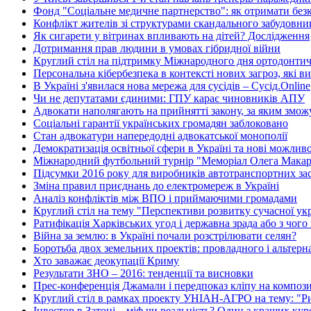
Фонд "Соціальне медичне партнерство": як отримати без
Конфлікт жителів зі структурами скандального забудовн
Як сигарети у вітринах впливають на дітей? Дослідження
Дотримання прав людини в умовах гібридної війни
Круглий стіл на підтримку Міжнародного дня ортодонтичн
Персональна кібербезпека в контексті нових загроз, які в
В Україні з'явилася нова мережа для сусідів – Сусід.Online
Чи не депутатами єдиними: ГПУ карає чиновників АПУ
Адвокати наполягають на прийнятті закону, за яким зможу
Соціальні гарантії українських громадян заблоковано
Стан адвокатури напередодні адвокатської монополії
Демократизація освітньої сфери в Україні та нові можлив
Міжнародний футбольний турнір "Меморіал Олега Макар
Підсумки 2016 року для виробників автотранспортних зас
Зміна правил приєднань до електромереж в Україні
Аналіз конфліктів між ВПО і приймаючими громадами
Круглий стіл на тему "Перспективи розвитку сучасної укр
Ратифікація Харківських угод і державна зрада або з чого
Війна за землю: в Україні почали розстрілювати селян?
Боротьба двох земельних проектів: провладного і альтер
Хто заважає деокупації Криму
Результати ЗНО – 2016: тенденції та висновки
Прес-конференція Джамали і передпоказ кліпу на композ
Круглий стіл в рамках проекту УНІАН-АГРО на тему: "Рин
Інвестор в Затоці – міф чи реальність? Один з кращих ку