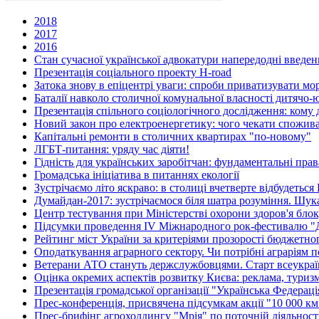
2018
2017
2016
Стан сучасної української адвокатури напередодні введен
Презентація соціального проекту H-road
Затока знову в епіцентрі уваги: спроби приватизувати м
Баталії навколо столичної комунальної власності дитячо
Презентація спільного соціологічного дослідження: кому д
Новий закон про електроенергетику: чого чекати спожив
Капітальні ремонти в столичних квартирах "по-новому"
ЛГБТ-питання: уряду час діяти!
Гідність для українських заробітчан: фундаментальні права
Громадська ініціатива в питаннях екології
Зустрічаємо літо яскраво: в столиці вчетверте відбудетьс
Думайдан-2017: зустрічаємося біля шатра розуміння. Шу
Центр тестування при Міністерстві охорони здоров'я бл
Підсумки проведення IV Міжнародного рок-фестивалю "
Рейтинг міст України за критеріями прозорості бюджетно
Оподаткування аграрного сектору. Чи потрібні аграріям п
Ветерани АТО стануть держслужбовцями. Старт всеукраїн
Оцінка окремих аспектів розвитку Києва: реклама, туриз
Презентація громадської організації "Українська Федерац
Прес-конференція, присвячена підсумкам акції "10 000 км 
Прес-брифінг агрохолдингу "Мрія" по поточній діяльності