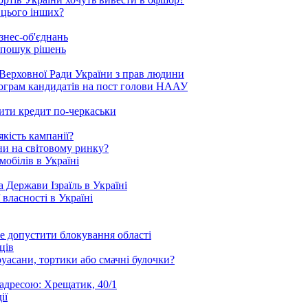
 цього інших?
знес-об'єднань
 пошук рішень
Верховної Ради України з прав людини
рограм кандидатів на пост голови НААУ
ити кредит по-черкаськи
кість кампанії?
ни на світовому ринку?
обілів в Україні
 Держави Ізраїль в Україні
 власності в Україні
е допустити блокування області
ців
уасани, тортики або смачні булочки?
 адресою: Хрещатик, 40/1
ії