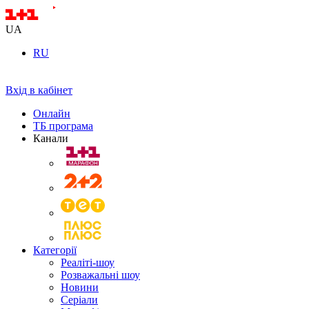
UA
RU
Вхід в кабінет
Онлайн
ТБ програма
Канали
Категорії
Реаліті-шоу
Розважальні шоу
Новини
Серіали