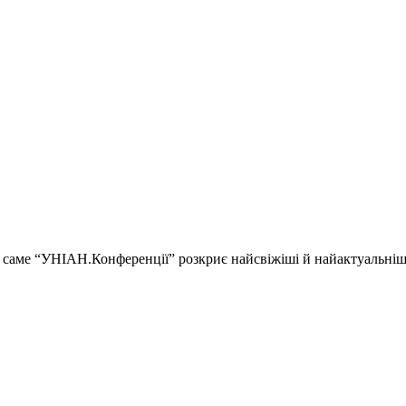
ії і саме “УНІАН.Конференції” розкриє найсвіжіші й найактуальні