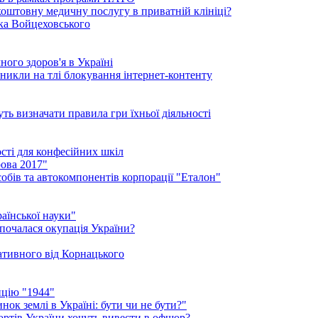
коштовну медичну послугу в приватній клініці?
ика Войцеховського
ого здоров'я в Україні
иникли на тлі блокування інтернет-контенту
ть визначати правила гри їхньої діяльності
ості для конфесійних шкіл
ова 2017"
обів та автокомпонентів корпорації "Еталон"
аїнської науки"
 почалася окупація України?
нативного від Корнацького
ицію "1944"
ок землі в Україні: бути чи не бути?"
рортів України хочуть вивести в офшор?