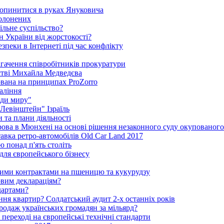
 опинитися в руках Януковича
полонених
ільне суспільство?
 України від жорстокості?
пеки в Інтернеті під час конфлікту
агачення співробітників прокуратури
стві Михайла Медведєва
ована на принципах ProZorro
паління
ди миру"
"Левінштейн" Ізраїль
 та плани діяльності
рова в Мюнхені на основі рішення незаконного суду окупованог
тавка ретро-автомобілів Old Car Land 2017
ю понад п'ять століть
для європейського бізнесу
ними контрактами на пшеницю та кукурудзу
овим деклараціям?
дартами?
ня квартир? Солдатський аудит 2-х останніх років
родаж українських громадян за мільярд?
 переході на європейські технічні стандарти