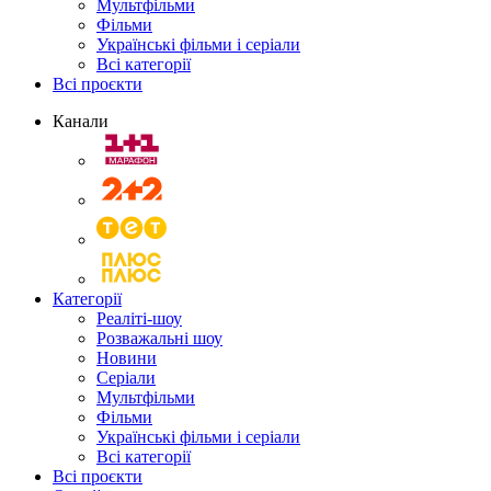
Мультфільми
Фільми
Українські фільми і серіали
Всі категорії
Всі проєкти
Канали
Категорії
Реаліті-шоу
Розважальні шоу
Новини
Серіали
Мультфільми
Фільми
Українські фільми і серіали
Всі категорії
Всі проєкти