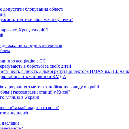
е допустити блокування області
ців
уасани, тортики або смачні булочки?
 адресою: Хрещатик, 40/1
ії
 до жахливих буднів інтернатів
облем
годи про асоціацію з ЄС
ребувають в боротьбі за своїх дітей
ту честі, гідності, ділової репутації ректора НМАУ ім. П.І. Ч
надію забирають чиновники КМДА
 харчування з метою запобігання голоду в країні
ільні газозаправні станції у Києві?
го глянцю в Україні
ля київської влади: хто кого?
озвитку партії
 наслідки
залежність?