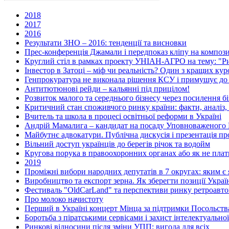
2018
2017
2016
Результати ЗНО – 2016: тенденції та висновки
Прес-конференція Джамали і передпоказ кліпу на композ
Круглий стіл в рамках проекту УНІАН-АГРО на тему: "Рин
Інвестор в Затоці – міф чи реальність? Один з кращих ку
Генпрокуратура не виконала рішення КСУ і примушує до
Антитютюнові рейди – кальянні під прицілом!
Розвиток малого та середнього бізнесу через посилення бі
Критичний стан споживчого ринку країни: факти, аналіз,
Вчитель та школа в процесі освітньої реформи в Україні
Андрій Мамалига – кандидат на посаду Уповноваженого 
Майбутнє адвокатури. Публічна дискусія і презентація п
Вільний доступ українців до берегів річок та водойм
Кругова порука в правоохоронних органах або як не плат
2019
Проміжні вибори народних депутатів в 7 округах: яким є я
Виробництво та експорт зерна. Як зберегти позиції Украї
Фестиваль "OldCarLand" та перспективи ринку ретроавтом
Про молоко начистоту
Перший в Україні концерт Мінца за підтримки Посольства
Боротьба з піратськими сервісами і захист інтелектуальної
Ринкові відносини після зміни УПП: вигода для всіх