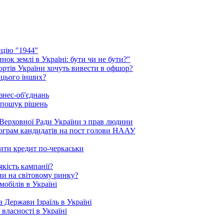
ицію "1944"
ок землі в Україні: бути чи не бути?"
рортів України хочуть вивести в офшор?
 цього інших?
знес-об'єднань
 пошук рішень
Верховної Ради України з прав людини
рограм кандидатів на пост голови НААУ
ити кредит по-черкаськи
кість кампанії?
ни на світовому ринку?
обілів в Україні
 Держави Ізраїль в Україні
 власності в Україні