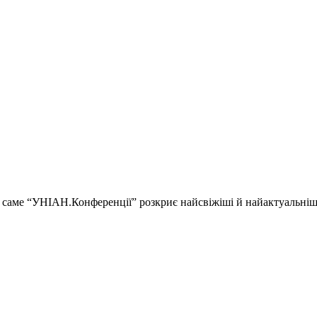
ії і саме “УНІАН.Конференції” розкриє найсвіжіші й найактуальні