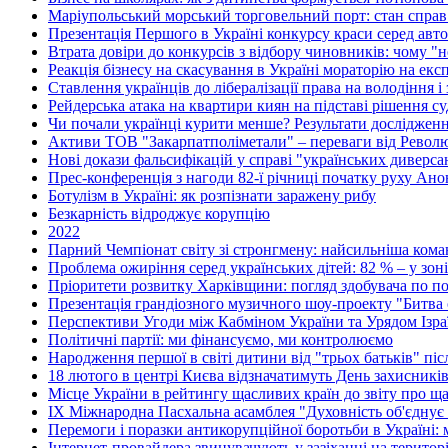
Маріупольський морський торговельний порт: стан справ 
Презентація Першого в Україні конкурсу краси серед авто
Втрата довіри до конкурсів з відбору чиновників: чому 
Реакція бізнесу на скасування в Україні мораторію на екс
Ставлення українців до лібералізації права на володіння і
Рейдерська атака на квартири киян на підставі рішення с
Чи почали українці курити менше? Результати дослідже
Активи ТОВ "Закарпатполіметали" – переваги від Револю
Нові докази фальсифікацій у справі "українських диверса
Прес-конференція з нагоди 82-ї річниці початку руху Анон
Ботулізм в Україні: як розпізнати заражену рибу
Безкарність відроджує корупцію
2022
Парний Чемпіонат світу зі стронгмену: найсильніша коман
Проблема ожиріння серед українських дітей: 82 % – у зон
Пріоритети розвитку Харківщини: погляд здобувача по по
Презентація грандіозного музичного шоу-проекту "Битва о
Перспективи Угоди між Кабміном України та Урядом Ізра
Політичні партії: ми фінансуємо, ми контролюємо
Народження першої в світі дитини від "трьох батьків" пі
18 лютого в центрі Києва відзначатимуть День захисникі
Місце України в рейтингу щасливих країн до звіту про ща
ІХ Міжнародна Пасхальна асамблея "Духовність об'єднує
Перемоги і поразки антикорупційної боротьби в Україні:
Інтернет-провайдера звинувачують у зазіханні на територі