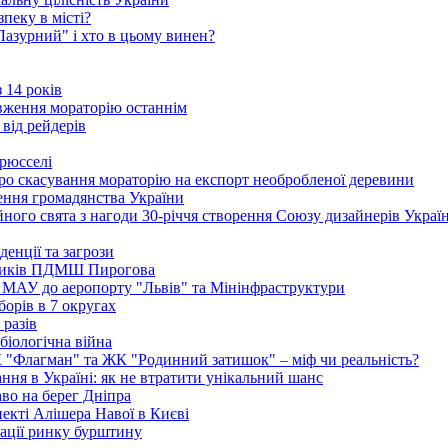
пеку в місті?
"Лазурний" і хто в цьому винен?
 14 років
вження мораторію останнім
 від рейдерів
Брюсселі
ро скасування мораторію на експорт необробленої деревини
ення громадянства України
ого свята з нагоди 30-річчя створення Союзу дизайнерів Украї
енції та загрози
едиків ПДМШ Пирогова
ї МАУ до аеропорту "Львів" та Мінінфраструктури
борів в 7 округах
 разів
біологічна війна
К "Флагман" та ЖК "Родинний затишок" – міф чи реальність?
ня в Україні: як не втратити унікальний шанс
во на берег Дніпра
екті Алішера Навої в Києві
зації ринку бурштину