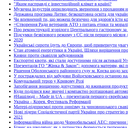
"Яким насправді є інвестиційний клімат в країні?
Музична індустрія оприлюднить звернення з проханням н
Державна програма Литви: безкоштовна освіта для україн
Чи впевнений ти, що можеш безпечно для здоров'я їсти кр
=Створення Ради ветеранів АТО з питань етики та моралі
Про реконструкції згорілого Центрального гастроному за
Підсумки безвізового режиму з ЄС після першого місяця д
2020
Українські сироти їдуть до Європи, щоб привернути увагу
Стан атомної енергетики в Україні. Шляхи вирішення пр
Кияни проти свавілля забудовників
Експортні квоти, які стали доступними після активації У
Презентація ГО "Жінка & Закон": допомога матерям, які пе
Рішення Оболонського районного суду м. Києва щодо захис
У постраждалих від забудови Войцеховського останню 
Комунальний терор у Кривому Розі
Запобігання знищенню допустимих до вживання продуктів
Куди поділися вже звичні і компактно розташовані автомоб
#Нашілюді – Made in UA – презентація першого єврейсько
Україна – Корея. Фестиваль Реформації
Матері-підприємці проти цинізму та чиновницького свавіл
Нові лідери Соціалістичної партії України про стратегію р
2021
Інформаційна війна щодо Чорнобильської АЕС: причини і
Бізнес на школярах: як з дитинства формується тютюнова 