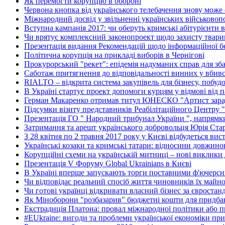
Як перемогти корупцію в обороні
Червона кнопка від українського телебачення знову може
Міжнародний досвід у звільненні українських військово
Вступна кампанія 2017: чи оберуть кримські абітурієнти в
Чи врятує комплексний законопроект щодо захисту тварин
Презентація видання Рекомендацій щодо інформаційної без
Політична корупція на прикладі виборів в Чернігові
Прокурорський "рекет": епідемія надуманих справ для зб
Саботаж притягнення до відповідальності винних у вбив
RIALTO – відкрита система закупівель для бізнесу, побуд
В Україні стартує проект допомоги курцям у відмові від 
Герман Макаренко отримав титул ЮНЕСКО "Артист зара
Підсумки візиту представників Реабілітаційного Центру 
Презентація ГО " Народний трибунал України ", напрямки
Затримання та арешт українського добровольця Юрія Ста
З 28 квітня по 2 травня 2017 року у Києві відбудеться вис
Українські козаки та кримські татари: відносини довжино
Корупційні схеми на українській митниці – нові виклики 
Презентація V Форуму Global Ukrainians в Києві
В Україні вперше запускають торги поставними ф'ючерс
Чи відповідає реальний спосіб життя чиновників їх майн
Чи готові українці відкривати власний бізнес за євростан
Як Міноборони "розбазарив" бюджетні кошти для придбан
Екстрадиція Платона: провал міжнародної політики або п
#EUkraine: вигоди та проблеми української економіки при