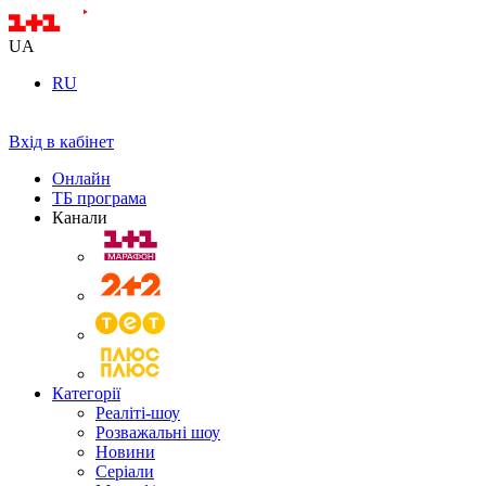
UA
RU
Вхід в кабінет
Онлайн
ТБ програма
Канали
Категорії
Реаліті-шоу
Розважальні шоу
Новини
Серіали