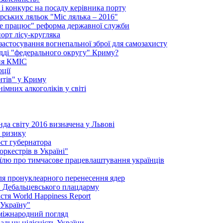
і конкурс на посаду керівника порту
рських ляльок "Міс лялька – 2016"
"не працює" реформа державної служби
порт лісу-кругляка
 застосування вогнепальної зброї для самозахисту
удді "федерального округу" Криму?
ння КМІС
ції
нтів" у Криму
імних алкоголіків у світі
да світу 2016 визначена у Львові
і ризику
ст губернатора
ркестрів в Україні"
їлю про тимчасове працевлаштування українців
сля пронуклеарного перенесення ядер
в Дебальцевського плацдарму
стя World Happiness Report
 Україну"
 міжнародний погляд
альну цілісність України