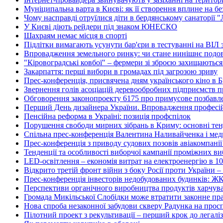
Муніципальна варта в Києві: як її створення вплине на без
Чому насправді отруїлися діти в бердянському санаторії 
У Києві діють рейдери під знаком ЮНЕСКО
Шахраям немає місця в спорті
Підлітки вимагають усунути бар'єри в тестуванні на ВІЛ з
Впровадження земельного ринку: чи стане нинішнє подо
"Кіровоградські ковбої" – фермери зі зброєю захищаються
Закарпаття: перші вибори в громадах під загрозою зриву
Прес-конференція, присвячена дням українського кіно в 
Звернення голів асоціацій деревообробних підприємств п
Обговорення законопроекту 6175 про примусове позбавл
Перший День дизайнера України. Впровадження професійн
Пенсійна реформа в Україні: позиція профспілок
Порушення свободи мирних зібрань в Криму: основні тенд
Спільна прес-конференція Валентина Наливайченка і м
Прес-конференція з приводу судових позовів авіакомпані
Тенденції та особливості виборчої кампанії проміжних ви
LED-освітлення – економія витрат на електроенергію в 10
Відкрито третій фронт війни з боку Росії проти України – 
Прес-конференція інвесторів недобудованих будинків: Ж
Перспективи органічного виробництва продуктів харчуван
Громада Микільської Слобідки може втратити законне пра
Нова спроба незаконної забудови скверу Радунка на просп
Пілотний проект з рекультивації – перший крок до легалі