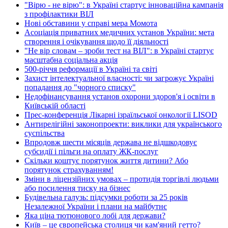
"Вірю - не вірю": в Україні стартує інноваційна кампанія
з профілактики ВІЛ
Нові обставини у справі мера Момота
Асоціація приватних медичних установ України: мета
створення і очікування щодо її діяльності
"Не вір словам – зроби тест на ВІЛ": в Україні стартує
масштабна соціальна акція
500-річчя реформації в Україні та світі
Захист інтелектуальної власності: чи загрожує Україні
попадання до "чорного списку"
Недофінансування установ охорони здоров'я і освіти в
Київській області
Прес-конференція Лікарні ізраїльської онкології LISOD
Антирелігійні законопроекти: виклики для українського
суспільства
Впродовж шести місяців держава не відшкодовує
субсидії і пільги на оплату ЖК-послуг
Скільки коштує порятунок життя дитини? Або
порятунок страхуванням!
Зміни в ліцензійних умовах – протидія торгівлі людьми
або посилення тиску на бізнес
Будівельна галузь: підсумки роботи за 25 років
Незалежної України і плани на майбутнє
Яка ціна тютюнового лобі для держави?
Київ – це європейська столиця чи кам'яний гетто?