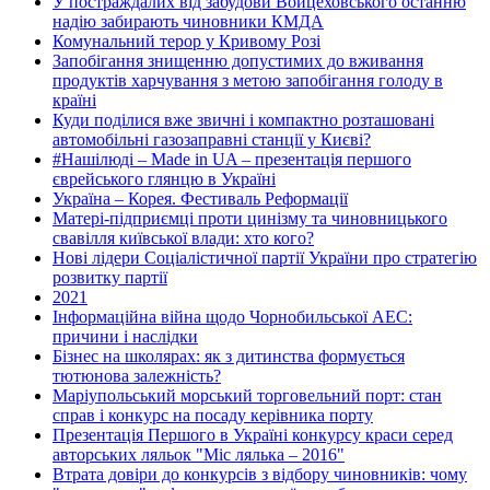
У постраждалих від забудови Войцеховського останню
надію забирають чиновники КМДА
Комунальний терор у Кривому Розі
Запобігання знищенню допустимих до вживання
продуктів харчування з метою запобігання голоду в
країні
Куди поділися вже звичні і компактно розташовані
автомобільні газозаправні станції у Києві?
#Нашілюді – Made in UA – презентація першого
єврейського глянцю в Україні
Україна – Корея. Фестиваль Реформації
Матері-підприємці проти цинізму та чиновницького
свавілля київської влади: хто кого?
Нові лідери Соціалістичної партії України про стратегію
розвитку партії
2021
Інформаційна війна щодо Чорнобильської АЕС:
причини і наслідки
Бізнес на школярах: як з дитинства формується
тютюнова залежність?
Маріупольський морський торговельний порт: стан
справ і конкурс на посаду керівника порту
Презентація Першого в Україні конкурсу краси серед
авторських ляльок "Міс лялька – 2016"
Втрата довіри до конкурсів з відбору чиновників: чому