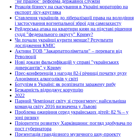
"не працює" реформа державної служби
Реакція бізнесу на скасування в Україні мораторію на
експорт лісу-кругляка
Ставлення українців до лібералізації права на володіння
і застосування вогнепальної зброї для самозахисту
Рейдерська атака на квартири киян на підставі рішення
судді "федерального округу" Криму?
Чи почали українці курити менше? Результати
дослідження КМІС
Активи ТОВ "Закарпатполіметали" – переваги від
Революції
Нові докази фальсифікацій у справі "українських
диверсантів" у Криму
Прес-конференція з нагоди 82-ї річниці початку руху
Анонімних алкоголіків у світі
Ботулізм в Україні: як розпізнати заражену рибу
Безкарність відроджує корупцію
2022
Парний Чемпіонат світу зі стронгмену: найсильніша
команда світу 2016 визначена у Львові
Проблема ожиріння серед українських дітей: 82 % – у
зоні ризику
Пріоритети розвитку Харківщини: погляд здобувача по
пост губернатора
Презентація грандіозного музичного шоу-проекту