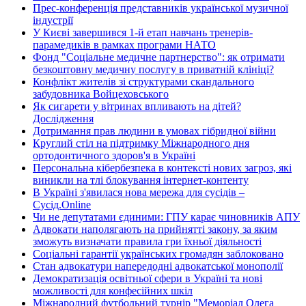
Прес-конференція представників української музичної
індустрії
У Києві завершився 1-й етап навчань тренерів-
парамедиків в рамках програми НАТО
Фонд "Соціальне медичне партнерство": як отримати
безкоштовну медичну послугу в приватній клініці?
Конфлікт жителів зі структурами скандального
забудовника Войцеховського
Як сигарети у вітринах впливають на дітей?
Дослідження
Дотримання прав людини в умовах гібридної війни
Круглий стіл на підтримку Міжнародного дня
ортодонтичного здоров'я в Україні
Персональна кібербезпека в контексті нових загроз, які
виникли на тлі блокування інтернет-контенту
В Україні з'явилася нова мережа для сусідів –
Сусід.Online
Чи не депутатами єдиними: ГПУ карає чиновників АПУ
Адвокати наполягають на прийнятті закону, за яким
зможуть визначати правила гри їхньої діяльності
Соціальні гарантії українських громадян заблоковано
Стан адвокатури напередодні адвокатської монополії
Демократизація освітньої сфери в Україні та нові
можливості для конфесійних шкіл
Міжнародний футбольний турнір "Меморіал Олега