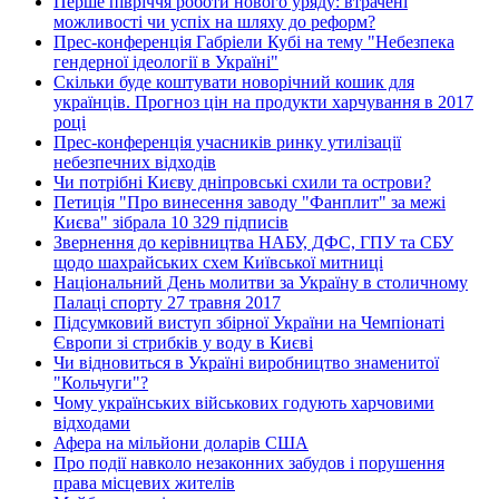
Перше півріччя роботи нового уряду: втрачені
можливості чи успіх на шляху до реформ?
Прес-конференція Габріели Кубі на тему "Небезпека
гендерної ідеології в Україні"
Скільки буде коштувати новорічний кошик для
українців. Прогноз цін на продукти харчування в 2017
році
Прес-конференція учасників ринку утилізації
небезпечних відходів
Чи потрібні Києву дніпровські схили та острови?
Петиція "Про винесення заводу "Фанплит" за межі
Києва" зібрала 10 329 підписів
Звернення до керівництва НАБУ, ДФС, ГПУ та СБУ
щодо шахрайських схем Київської митниці
Національний День молитви за Україну в столичному
Палаці спорту 27 травня 2017
Підсумковий виступ збірної України на Чемпіонаті
Європи зі стрибків у воду в Києві
Чи відновиться в Україні виробництво знаменитої
"Кольчуги"?
Чому українських військових годують харчовими
відходами
Афера на мільйони доларів США
Про події навколо незаконних забудов і порушення
права місцевих жителів