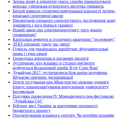
Затока знову в епіцентрі уваги: спроби приватизувати
морське узбережжя курортного містечка тривають
Баталії навколо столичної комунальної власності дитячо-
юнацької спортивної школи
Презентація спільного соціологічного дослідження: кому
довіряють і чого бояться українці
Новий закон про електроенергетику: чого чекати
споживачам?
Капітальні ремонти в столичних квартирах "по-новому"
ЛГБТ-питання: уряду час діяти!
Гідність для українських заробітчан: фундаментальні
права і гідна праця
Громадська ініціатива в питаннях екології
Зустрічаємо літо яскраво: в столиці вчетверте
відбудеться Кольоровий пробіг Kyiv Color Run!
Думайдан-2017: зустрічаємося біля шатра розуміння.
Шукаємо причини дискримінації
Центр тестування при Міністерстві охорони здоров'я
блокує працевлаштування випускників університету
Богомольця
Підсумки проведення IV Міжнародного рок-фестивалю
"Дунайська Січ"
Рейтинг міст України за критеріями прозорості
бюджетного процесу
Оподаткування аграрного сектору. Чи потрібні аграріям