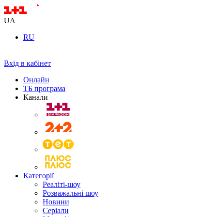
UA
RU
Вхід в кабінет
Онлайн
ТБ програма
Канали
Категорії
Реаліті-шоу
Розважальні шоу
Новини
Серіали