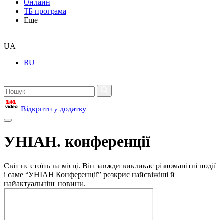
Онлайн
ТБ програма
Еще
UA
RU
Відкрити у додатку
УНІАН. конференції
Світ не стоїть на місці. Він завжди викликає різноманітні події
і саме “УНІАН.Конференції” розкриє найсвіжіші й
найактуальніші новини.