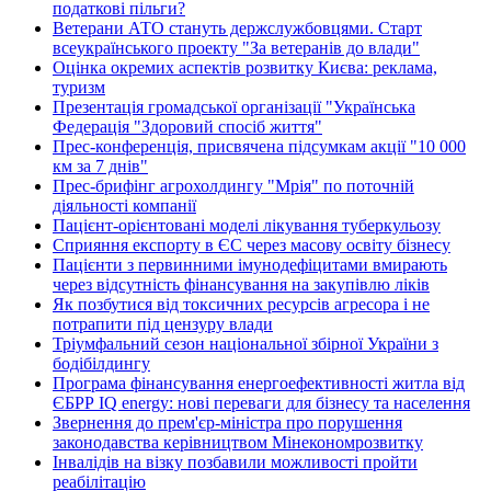
податкові пільги?
Ветерани АТО стануть держслужбовцями. Старт
всеукраїнського проекту "За ветеранів до влади"
Оцінка окремих аспектів розвитку Києва: реклама,
туризм
Презентація громадської організації "Українська
Федерація "Здоровий спосіб життя"
Прес-конференція, присвячена підсумкам акції "10 000
км за 7 днів"
Прес-брифінг агрохолдингу "Мрія" по поточній
діяльності компанії
Пацієнт-орієнтовані моделі лікування туберкульозу
Сприяння експорту в ЄС через масову освіту бізнесу
Пацієнти з первинними імунодефіцитами вмирають
через відсутність фінансування на закупівлю ліків
Як позбутися від токсичних ресурсів агресора і не
потрапити під цензуру влади
Тріумфальний сезон національної збірної України з
бодібілдингу
Програма фінансування енергоефективності житла від
ЄБРР IQ energy: нові переваги для бізнесу та населення
Звернення до прем'єр-міністра про порушення
законодавства керівництвом Мінекономрозвитку
Інвалідів на візку позбавили можливості пройти
реабілітацію