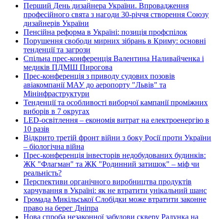
Перший День дизайнера України. Впровадження
професійного свята з нагоди 30-річчя створення Союзу
дизайнерів України
Пенсійна реформа в Україні: позиція профспілок
Порушення свободи мирних зібрань в Криму: основні
тенденції та загрози
Спільна прес-конференція Валентина Наливайченка і
медиків ПДМШ Пирогова
Прес-конференція з приводу судових позовів
авіакомпанії МАУ до аеропорту "Львів" та
Мінінфраструктури
Тенденції та особливості виборчої кампанії проміжних
виборів в 7 округах
LED-освітлення – економія витрат на електроенергію в
10 разів
Відкрито третій фронт війни з боку Росії проти України
– біологічна війна
Прес-конференція інвесторів недобудованих будинків:
ЖК "Флагман" та ЖК "Родинний затишок" – міф чи
реальність?
Перспективи органічного виробництва продуктів
харчування в Україні: як не втратити унікальний шанс
Громада Микільської Слобідки може втратити законне
право на берег Дніпра
Нова спроба незаконної забудови скверу Радунка на