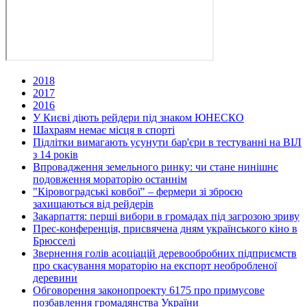
2018
2017
2016
У Києві діють рейдери під знаком ЮНЕСКО
Шахраям немає місця в спорті
Підлітки вимагають усунути бар'єри в тестуванні на ВІЛ
з 14 років
Впровадження земельного ринку: чи стане нинішнє
подовження мораторію останнім
"Кіровоградські ковбої" – фермери зі зброєю
захищаються від рейдерів
Закарпаття: перші вибори в громадах під загрозою зриву
Прес-конференція, присвячена дням українського кіно в
Брюсселі
Звернення голів асоціацій деревообробних підприємств
про скасування мораторію на експорт необробленої
деревини
Обговорення законопроекту 6175 про примусове
позбавлення громадянства України