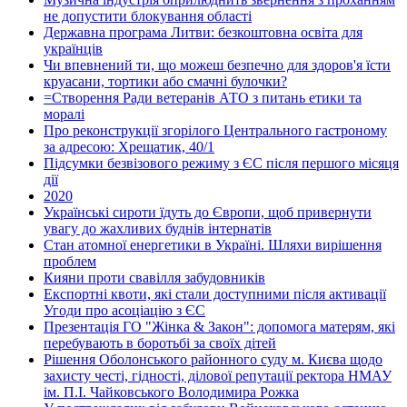
не допустити блокування області
Державна програма Литви: безкоштовна освіта для
українців
Чи впевнений ти, що можеш безпечно для здоров'я їсти
круасани, тортики або смачні булочки?
=Створення Ради ветеранів АТО з питань етики та
моралі
Про реконструкції згорілого Центрального гастроному
за адресою: Хрещатик, 40/1
Підсумки безвізового режиму з ЄС після першого місяця
дії
2020
Українські сироти їдуть до Європи, щоб привернути
увагу до жахливих буднів інтернатів
Стан атомної енергетики в Україні. Шляхи вирішення
проблем
Кияни проти свавілля забудовників
Експортні квоти, які стали доступними після активації
Угоди про асоціацію з ЄС
Презентація ГО "Жінка & Закон": допомога матерям, які
перебувають в боротьбі за своїх дітей
Рішення Оболонського районного суду м. Києва щодо
захисту честі, гідності, ділової репутації ректора НМАУ
ім. П.І. Чайковського Володимира Рожка