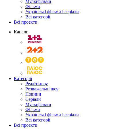
Мультфільми
Фільми
Українські фільми і серіали
Всі категорії
Всі проєкти
Канали
Категорії
Реаліті-шоу
Розважальні шоу
Новини
Серіали
Мультфільми
Фільми
Українські фільми і серіали
Всі категорії
Всі проєкти