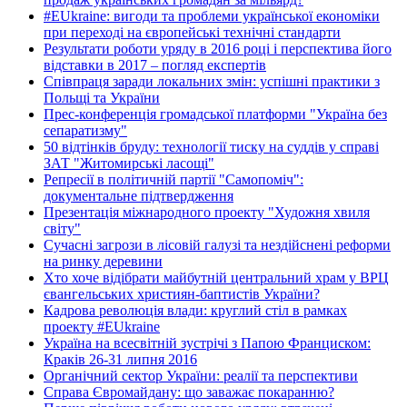
#EUkraine: вигоди та проблеми української економіки
при переході на європейські технічні стандарти
Результати роботи уряду в 2016 році і перспектива його
відставки в 2017 – погляд експертів
Співпраця заради локальних змін: успішні практики з
Польщі та України
Прес-конференція громадської платформи "Україна без
сепаратизму"
50 відтінків бруду: технології тиску на суддів у справі
ЗАТ "Житомирські ласощі"
Репресії в політичній партії "Самопоміч":
документальне підтвердження
Презентація міжнародного проекту "Художня хвиля
світу"
Сучасні загрози в лісовій галузі та нездійснені реформи
на ринку деревини
Хто хоче відібрати майбутній центральний храм у ВРЦ
євангельських християн-баптистів України?
Кадрова революція влади: круглий стіл в рамках
проекту #EUkraine
Україна на всесвітній зустрічі з Папою Франциском:
Краків 26-31 липня 2016
Органічний сектор України: реалії та перспективи
Справа Євромайдану: що заважає покаранню?