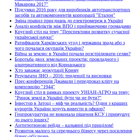
Макарова 2017"
Підсумки 2016 року для виробників автотранспортних
засобів та автокомпонентів корпорації "Еталон"
Зміна правил приєднань до електромереж в Україні
Аналіз конфліктів між ВПО і приймаючими громадами
Круглий стіл на тему "Перспективи розвитку сучасної
української науки"
Ратифікація Харківських угод і державна зрада або з
чого почалася окупація України?
Війна за землю: в Україні почали розстрілювати селян?
Боротьба двох земельних проектів: провладного і
альтернативного від Корнацького
Хто заважає деокупації Криму
Результати ЗНО – 2016: тенденції та висновки
Прес-конференція Джамали і передпоказ кліпу на
композицію "1944"
Круглий стіл в рамках проекту УНІАН-АГРО на тему:
"Ринок землі в Україні: бути чи не бути?"
Інвестор в Затоці – міф чи реальність? Один з кращих
курортів України хочуть вивести в офшор?
Генпрокуратура не виконала рішення КСУ і примушує
до цього інших?
Антитютюнові рейди – кальянні під прицілом!
Розвиток малого та середнього бізнесу через посилення
бізнес-об'єднань