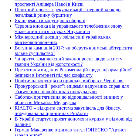
проспекті Алішера Навої в Києві
Пілотний проект з рекультивації – перший крок до
легалізації ринку бурштину
Як перемогти корупцію в обороні
Червона кнопка від українського телебачення знову
може опинитися в руках Януковича
Міжнародний досвід у звільненні українських
військовополонених
Вступна кампанія 2017: чи оберуть кримські абітурієнти
вільне суспільство?
Чи врятує комплексний законопроект щодо захисту
тварин України від жорстокості?
Презентація видання Рекомендацій щодо інформаційної
безпеки в Інтернеті під час конфлікту
Політична корупція на прикладі виборів в Чернігові
Прокурорський "рекет": епідемія надуманих справ для
збагачення співробітників прокуратури
Саботаж притягнення до відповідальності винних у
вбивстві Михайла Медведєва
RIALTO – відкрита система закупівель для бізнесу,
побудована на принципах ProZorro
В Україні стартує проект допомоги курцям у відмові від
паління
Герман Макаренко отримав титул ЮНЕСКО "Артист
заради миру"