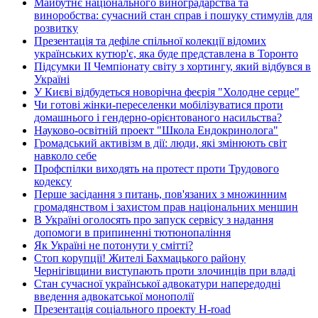
Майбутнє національного виноградарства та
виноробства: сучасний стан справ і пошуку стимулів для
розвитку
Презентація та дефіле спільної колекції відомих
українських кутюр'є, яка буде представлена в Торонто
Підсумки ІІ Чемпіонату світу з хортингу, який відбувся в
Україні
У Києві відбудеться новорічна феєрія "Холодне серце"
Чи готові жінки-переселенки мобілізуватися проти
домашнього і гендерно-орієнтованого насильства?
Науково-освітній проект "Школа Ендокринолога"
Громадський активізм в дії: люди, які змінюють світ
навколо себе
Профспілки виходять на протест проти Трудового
кодексу
Перше засідання з питань, пов'язаних з множинним
громадянством і захистом прав національних меншин
В Україні оголосять про запуск сервісу з надання
допомоги в припиненні тютюнопаління
Як Україні не потонути у смітті?
Стоп корупції! Жителі Бахмацького району
Чернігівщини виступають проти злочинців при владі
Стан сучасної української адвокатури напередодні
введення адвокатської монополії
Презентація соціального проекту H-road