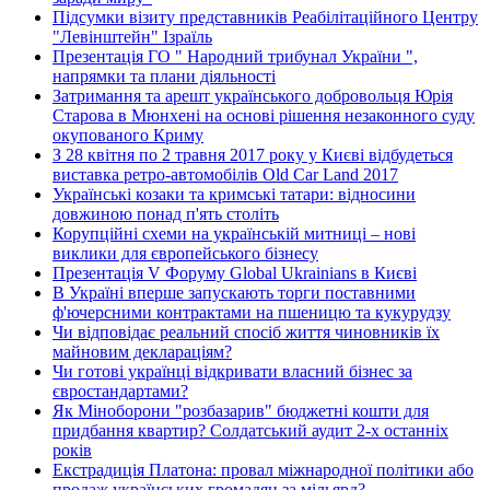
Підсумки візиту представників Реабілітаційного Центру
"Левінштейн" Ізраїль
Презентація ГО " Народний трибунал України ",
напрямки та плани діяльності
Затримання та арешт українського добровольця Юрія
Старова в Мюнхені на основі рішення незаконного суду
окупованого Криму
З 28 квітня по 2 травня 2017 року у Києві відбудеться
виставка ретро-автомобілів Old Car Land 2017
Українські козаки та кримські татари: відносини
довжиною понад п'ять століть
Корупційні схеми на українській митниці – нові
виклики для європейського бізнесу
Презентація V Форуму Global Ukrainians в Києві
В Україні вперше запускають торги поставними
ф'ючерсними контрактами на пшеницю та кукурудзу
Чи відповідає реальний спосіб життя чиновників їх
майновим деклараціям?
Чи готові українці відкривати власний бізнес за
євростандартами?
Як Міноборони "розбазарив" бюджетні кошти для
придбання квартир? Солдатський аудит 2-х останніх
років
Екстрадиція Платона: провал міжнародної політики або
продаж українських громадян за мільярд?