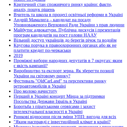
Критичний стан споживчого ринку країни: факти,
аналіз, пошук рішень
Вчитель та школа в процесі освітньої реформи в Україні
Андрій Мамалига – кандидат на посаду
Уповноваженого Верховної Ради України з прав людини
Майбутнє адвокатури. Публічна дискусія і презентація
програм кандидатів на пост голови НААУ
Вільний доступ українців до берегів річок та водойм
Кругова порука в правоохоронних органах або як не
платити кредит по-черкаськи
2019
Проміжні вибори народних депутатів в 7 округах: яким
є якість кампанії?
Виробництво та експорт зерна. Як зберегти позиції
України на світовому ринку?
Фестиваль "OldCarLand" та перспективи ринку
ретроавтомобілів в Україні
Про молоко начистоту
Перший в Україні концерт Мінца за підтримки
Посольства Держави Ізраїль в Україні
Боротьба з піратськими сервісами і захист
інтелектуальної власності в Україні
Ринкові відносини після зміни УПП: вигода для всіх
"Яким насправді є інвестиційний клімат в країні?
Музична індустрія оприлюднить звернення з проханням