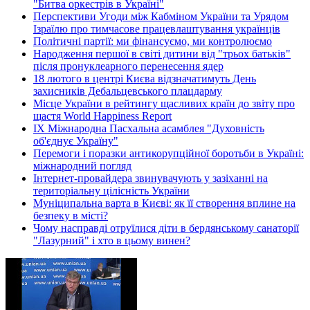
"Битва оркестрів в Україні"
Перспективи Угоди між Кабміном України та Урядом
Ізраїлю про тимчасове працевлаштування українців
Політичні партії: ми фінансуємо, ми контролюємо
Народження першої в світі дитини від "трьох батьків"
після пронуклеарного перенесення ядер
18 лютого в центрі Києва відзначатимуть День
захисників Дебальцевського плацдарму
Місце України в рейтингу щасливих країн до звіту про
щастя World Happiness Report
ІХ Міжнародна Пасхальна асамблея "Духовність
об'єднує Україну"
Перемоги і поразки антикорупційної боротьби в Україні:
міжнародний погляд
Інтернет-провайдера звинувачують у зазіханні на
територіальну цілісність України
Муніципальна варта в Києві: як її створення вплине на
безпеку в місті?
Чому насправді отруїлися діти в бердянському санаторії
"Лазурний" і хто в цьому винен?