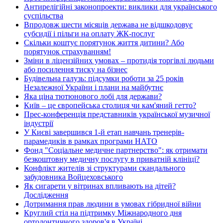
Антирелігійні законопроекти: виклики для українського
суспільства
Впродовж шести місяців держава не відшкодовує
субсидії і пільги на оплату ЖК-послуг
Скільки коштує порятунок життя дитини? Або
порятунок страхуванням!
Зміни в ліцензійних умовах – протидія торгівлі людьми
або посилення тиску на бізнес
Будівельна галузь: підсумки роботи за 25 років
Незалежної України і плани на майбутнє
Яка ціна тютюнового лобі для держави?
Київ – це європейська столиця чи кам'яний гетто?
Прес-конференція представників української музичної
індустрії
У Києві завершився 1-й етап навчань тренерів-
парамедиків в рамках програми НАТО
Фонд "Соціальне медичне партнерство": як отримати
безкоштовну медичну послугу в приватній клініці?
Конфлікт жителів зі структурами скандального
забудовника Войцеховського
Як сигарети у вітринах впливають на дітей?
Дослідження
Дотримання прав людини в умовах гібридної війни
Круглий стіл на підтримку Міжнародного дня
ортодонтичного здоров'я в Україні