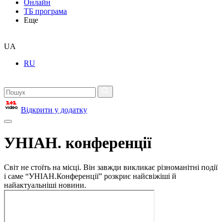
Онлайн
ТБ програма
Еще
UA
RU
Відкрити у додатку
УНІАН. конференції
Світ не стоїть на місці. Він завжди викликає різноманітні події
і саме “УНІАН.Конференції” розкриє найсвіжіші й
найактуальніші новини.