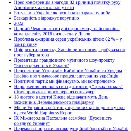
Прес-конференція з нагоди 82-ї річниці початку руху
Анонімних алкоголіків у світі
Ботулізм в Україні: як розпізнати заражену рибу
Безкарність відроджує корупцію
2022
Парний Чемпіонат світу зі стронгмену: найсильніша
команда світу 2016 визначена у Львові
Проблема ожиріння серед українських дітей: 82 % – у
зоні ризику
Пріоритети розвитку Харківщини: погляд здобувача по
пост губернатора
Презентація грандіозного музичного шоу-проекту
"Битва оркестрів в Україні"
Перспективи Угоди між Кабміном України та Урядом
Ізраїлю про тимчасове працевлаштування українців
Політичні партії: ми фінансуємо, ми контролюємо
Народження першої в світі дитини від "трьох батьків"
після пронуклеарного перенесення ядер
18 лютого в центрі Києва відзначатимуть День
захисників Дебальцевського плацдарму
Місце України в рейтингу щасливих країн до звіту про
щастя World Happiness Report
ІХ Міжнародна Пасхальна асамблея "Духовність
об'єднує Україну"
Перемоги і поразки антикорупційної боротьби в Україні: