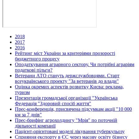
2018
2017
2016
Рейтинг міст України за критеріями прозорості
бюджетного процесу
Оподаткування аграрного сектору. Чи потрібні аграріям
податкові пільги?
Ветерани АТО стануть держслужбовцями. Старт
всеукраїнського проекту "За ветеранів до влади"
Оцінка окремих аспектів розвитку Києва: реклама,
туризм
Презентація громадської організації "Українська
Федерація "Здоровий спосіб життя"
Прес-конференція, присвячена підсумкам акції "10 000
км за 7 днів"
Прес-брифінг агрохолдингу "Мрія" по поточній
діяльності компанії
Пацієнт-орієнтовані моделі лікування туберкульозу
Сприяння експорту в ЄС через масову освіту бізнесу