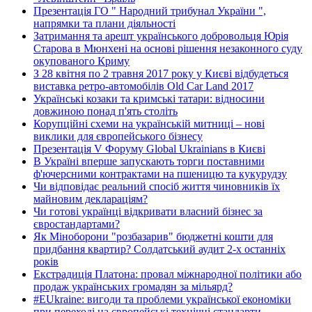
Презентація ГО " Народний трибунал України ",
напрямки та плани діяльності
Затримання та арешт українського добровольця Юрія
Старова в Мюнхені на основі рішення незаконного суду
окупованого Криму
З 28 квітня по 2 травня 2017 року у Києві відбудеться
виставка ретро-автомобілів Old Car Land 2017
Українські козаки та кримські татари: відносини
довжиною понад п'ять століть
Корупційні схеми на українській митниці – нові
виклики для європейського бізнесу
Презентація V Форуму Global Ukrainians в Києві
В Україні вперше запускають торги поставними
ф'ючерсними контрактами на пшеницю та кукурудзу
Чи відповідає реальний спосіб життя чиновників їх
майновим деклараціям?
Чи готові українці відкривати власний бізнес за
євростандартами?
Як Міноборони "розбазарив" бюджетні кошти для
придбання квартир? Солдатський аудит 2-х останніх
років
Екстрадиція Платона: провал міжнародної політики або
продаж українських громадян за мільярд?
#EUkraine: вигоди та проблеми української економіки
при переході на європейські технічні стандарти