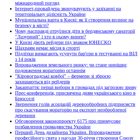
міжнародний погляд
Інтернет-провайдера звинувачують у зазіханні на
територіальну цілісність України
Муніципальна варта в Києві: як її створення вплине на
безпеку в місті?
Чому насправді отруїлися діти в бердянському санаторії
"Лазурний" і хто в цьому винен?
У Києві діють рейдери під знаком ЮНЕСКО
Шахраям немає місця в спорті
Підлітки вимагають усунути бар'єри в тестуванні на ВІЛ
з 14 років
Впровадження земельного ринку: чи стане нинішнє
подовження мораторію останнім
"Кіровоградські ковбої" – фермери зі зброєю
захищаються від рейдерів
Закарпаття: перші вибори в громадах під загрозою зриву
Прес-конференція, присвячена дням українського кіно в
Брюсселі
Звернення голів асоціацій деревообробних підприємств
про скасування мораторію на експорт необробленої
деревини
Обговорення законопроекту 6175 про примусове
позбавлення громадянства України
Перший День дизайнера України. Впровадження
професійного свята з нагоди 30-річчя створення Союзу