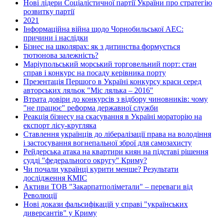
Нові лідери Соціалістичної партії України про стратегію
розвитку партії
2021
Інформаційна війна щодо Чорнобильської АЕС:
причини і наслідки
Бізнес на школярах: як з дитинства формується
тютюнова залежність?
Маріупольський морський торговельний порт: стан
справ і конкурс на посаду керівника порту
Презентація Першого в Україні конкурсу краси серед
авторських ляльок "Міс лялька – 2016"
Втрата довіри до конкурсів з відбору чиновників: чому
"не працює" реформа державної служби
Реакція бізнесу на скасування в Україні мораторію на
експорт лісу-кругляка
Ставлення українців до лібералізації права на володіння
і застосування вогнепальної зброї для самозахисту
Рейдерська атака на квартири киян на підставі рішення
судді "федерального округу" Криму?
Чи почали українці курити менше? Результати
дослідження КМІС
Активи ТОВ "Закарпатполіметали" – переваги від
Революції
Нові докази фальсифікацій у справі "українських
диверсантів" у Криму