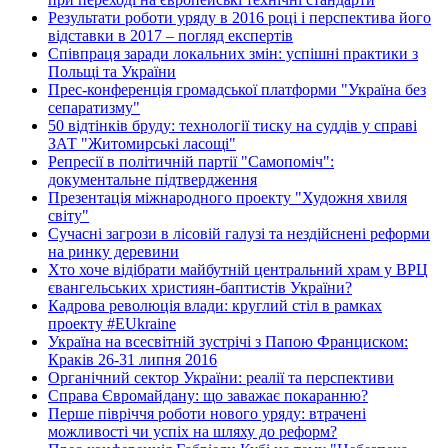
Результати роботи уряду в 2016 році і перспектива його
відставки в 2017 – погляд експертів
Співпраця заради локальних змін: успішні практики з
Польщі та України
Прес-конференція громадської платформи "Україна без
сепаратизму"
50 відтінків бруду: технології тиску на суддів у справі
ЗАТ "Житомирські ласощі"
Репресії в політичній партії "Самопоміч":
документальне підтвердження
Презентація міжнародного проекту "Художня хвиля
світу"
Сучасні загрози в лісовій галузі та нездійснені реформи
на ринку деревини
Хто хоче відібрати майбутній центральний храм у ВРЦ
євангельських християн-баптистів України?
Кадрова революція влади: круглий стіл в рамках
проекту #EUkraine
Україна на всесвітній зустрічі з Папою Франциском:
Краків 26-31 липня 2016
Органічний сектор України: реалії та перспективи
Справа Євромайдану: що заважає покаранню?
Перше півріччя роботи нового уряду: втрачені
можливості чи успіх на шляху до реформ?