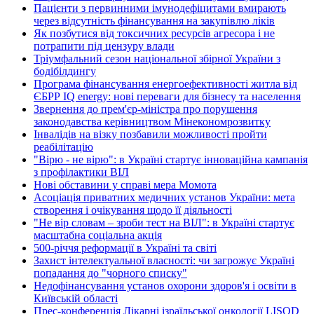
Пацієнти з первинними імунодефіцитами вмирають
через відсутність фінансування на закупівлю ліків
Як позбутися від токсичних ресурсів агресора і не
потрапити під цензуру влади
Тріумфальний сезон національної збірної України з
бодібілдингу
Програма фінансування енергоефективності житла від
ЄБРР IQ energy: нові переваги для бізнесу та населення
Звернення до прем'єр-міністра про порушення
законодавства керівництвом Мінекономрозвитку
Інвалідів на візку позбавили можливості пройти
реабілітацію
"Вірю - не вірю": в Україні стартує інноваційна кампанія
з профілактики ВІЛ
Нові обставини у справі мера Момота
Асоціація приватних медичних установ України: мета
створення і очікування щодо її діяльності
"Не вір словам – зроби тест на ВІЛ": в Україні стартує
масштабна соціальна акція
500-річчя реформації в Україні та світі
Захист інтелектуальної власності: чи загрожує Україні
попадання до "чорного списку"
Недофінансування установ охорони здоров'я і освіти в
Київській області
Прес-конференція Лікарні ізраїльської онкології LISOD