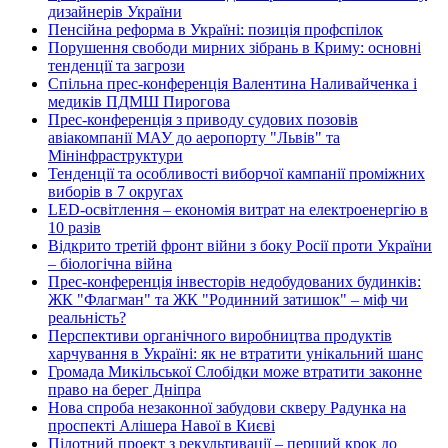
дизайнерів України
Пенсійна реформа в Україні: позиція профспілок
Порушення свободи мирних зібрань в Криму: основні
тенденції та загрози
Спільна прес-конференція Валентина Наливайченка і
медиків ПДМШ Пирогова
Прес-конференція з приводу судових позовів
авіакомпанії МАУ до аеропорту "Львів" та
Мінінфраструктури
Тенденції та особливості виборчої кампанії проміжних
виборів в 7 округах
LED-освітлення – економія витрат на електроенергію в
10 разів
Відкрито третій фронт війни з боку Росії проти України
– біологічна війна
Прес-конференція інвесторів недобудованих будинків:
ЖК "Флагман" та ЖК "Родинний затишок" – міф чи
реальність?
Перспективи органічного виробництва продуктів
харчування в Україні: як не втратити унікальний шанс
Громада Микільської Слобідки може втратити законне
право на берег Дніпра
Нова спроба незаконної забудови скверу Радунка на
проспекті Алішера Навої в Києві
Пілотний проект з рекультивації – перший крок до