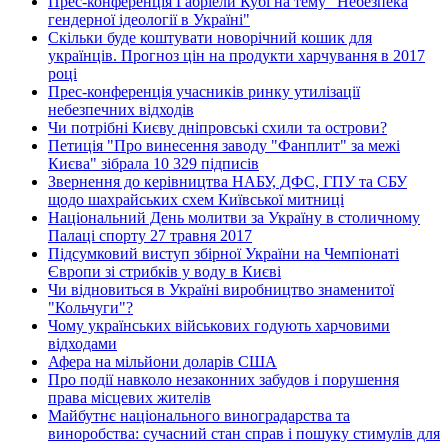
Прес-конференція Габріели Кубі на тему "Небезпека
гендерної ідеології в Україні"
Скільки буде коштувати новорічний кошик для
українців. Прогноз цін на продукти харчування в 2017
році
Прес-конференція учасників ринку утилізації
небезпечних відходів
Чи потрібні Києву дніпровські схили та острови?
Петиція "Про винесення заводу "Фанплит" за межі
Києва" зібрала 10 329 підписів
Звернення до керівництва НАБУ, ДФС, ГПУ та СБУ
щодо шахрайських схем Київської митниці
Національний День молитви за Україну в столичному
Палаці спорту 27 травня 2017
Підсумковий виступ збірної України на Чемпіонаті
Європи зі стрибків у воду в Києві
Чи відновиться в Україні виробництво знаменитої
"Кольчуги"?
Чому українських військових годують харчовими
відходами
Афера на мільйони доларів США
Про події навколо незаконних забудов і порушення
права місцевих жителів
Майбутнє національного виноградарства та
виноробства: сучасний стан справ і пошуку стимулів для