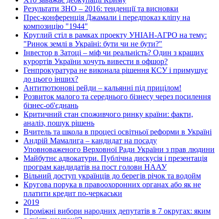
Результати ЗНО – 2016: тенденції та висновки
Прес-конференція Джамали і передпоказ кліпу на
композицію "1944"
Круглий стіл в рамках проекту УНІАН-АГРО на тему:
"Ринок землі в Україні: бути чи не бути?"
Інвестор в Затоці – міф чи реальність? Один з кращих
курортів України хочуть вивести в офшор?
Генпрокуратура не виконала рішення КСУ і примушує
до цього інших?
Антитютюнові рейди – кальянні під прицілом!
Розвиток малого та середнього бізнесу через посилення
бізнес-об'єднань
Критичний стан споживчого ринку країни: факти,
аналіз, пошук рішень
Вчитель та школа в процесі освітньої реформи в Україні
Андрій Мамалига – кандидат на посаду
Уповноваженого Верховної Ради України з прав людини
Майбутнє адвокатури. Публічна дискусія і презентація
програм кандидатів на пост голови НААУ
Вільний доступ українців до берегів річок та водойм
Кругова порука в правоохоронних органах або як не
платити кредит по-черкаськи
2019
Проміжні вибори народних депутатів в 7 округах: яким