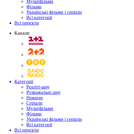
Мультфільми
Фільми
Українські фільми і серіали
Всі категорії
Всі проєкти
Канали
Категорії
Реаліті-шоу
Розважальні шоу
Новини
Серіали
Мультфільми
Фільми
Українські фільми і серіали
Всі категорії
Всі проєкти