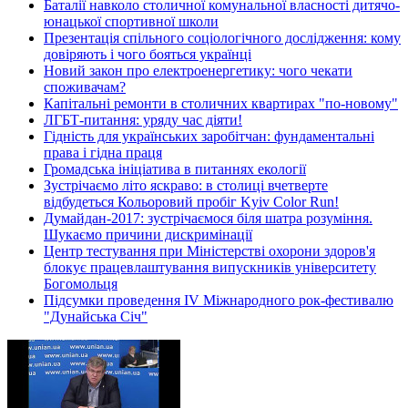
Баталії навколо столичної комунальної власності дитячо-
юнацької спортивної школи
Презентація спільного соціологічного дослідження: кому
довіряють і чого бояться українці
Новий закон про електроенергетику: чого чекати
споживачам?
Капітальні ремонти в столичних квартирах "по-новому"
ЛГБТ-питання: уряду час діяти!
Гідність для українських заробітчан: фундаментальні
права і гідна праця
Громадська ініціатива в питаннях екології
Зустрічаємо літо яскраво: в столиці вчетверте
відбудеться Кольоровий пробіг Kyiv Color Run!
Думайдан-2017: зустрічаємося біля шатра розуміння.
Шукаємо причини дискримінації
Центр тестування при Міністерстві охорони здоров'я
блокує працевлаштування випускників університету
Богомольця
Підсумки проведення IV Міжнародного рок-фестивалю
"Дунайська Січ"