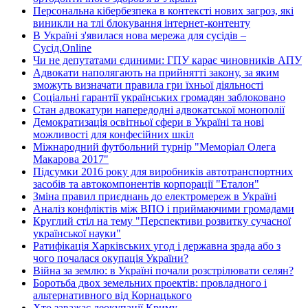
Персональна кібербезпека в контексті нових загроз, які
виникли на тлі блокування інтернет-контенту
В Україні з'явилася нова мережа для сусідів –
Сусід.Online
Чи не депутатами єдиними: ГПУ карає чиновників АПУ
Адвокати наполягають на прийнятті закону, за яким
зможуть визначати правила гри їхньої діяльності
Соціальні гарантії українських громадян заблоковано
Стан адвокатури напередодні адвокатської монополії
Демократизація освітньої сфери в Україні та нові
можливості для конфесійних шкіл
Міжнародний футбольний турнір "Меморіал Олега
Макарова 2017"
Підсумки 2016 року для виробників автотранспортних
засобів та автокомпонентів корпорації "Еталон"
Зміна правил приєднань до електромереж в Україні
Аналіз конфліктів між ВПО і приймаючими громадами
Круглий стіл на тему "Перспективи розвитку сучасної
української науки"
Ратифікація Харківських угод і державна зрада або з
чого почалася окупація України?
Війна за землю: в Україні почали розстрілювати селян?
Боротьба двох земельних проектів: провладного і
альтернативного від Корнацького
Хто заважає деокупації Криму