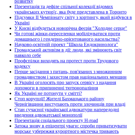
розвитку
Презентація та дефіле спільної колекції відомих
українських кутюр'є, яка буде представлена в Торонто
Підсумки ІІ Чемпіонату світу з хортингу, який відбувся в
Україні
У Києві відбудеться новорічна феєрія "Холодне серце"
Чи готові жінки-переселенки мобілізуватися проти
домашнього і гендерно-орієнтованого насильства?
Науково-освітній проект "Школа Ендокринолога"
Громадський активізм в дії: люди, які змінюють світ
навколо себе
Профспілки виходять на протест проти Трудового
кодексу
Перше засідання з питань, пов'язаних з множинним
громадянством і захистом прав національних меншин
В Україні оголосять про запуск сервісу з надання
допомоги в припиненні тютюнопаління
Як Україні не потонути у смітті?
Стоп корупції! Жителі Бахмацького району
Чернігівщини виступають проти злочинців при владі
Стан сучасної української адвокатури напередодні
введення адвокатської монополії
Презентація соціального проекту H-road
Затока знову в епіцентрі уваги: спроби приватизувати
морське узбережжя курортного містечка тривають