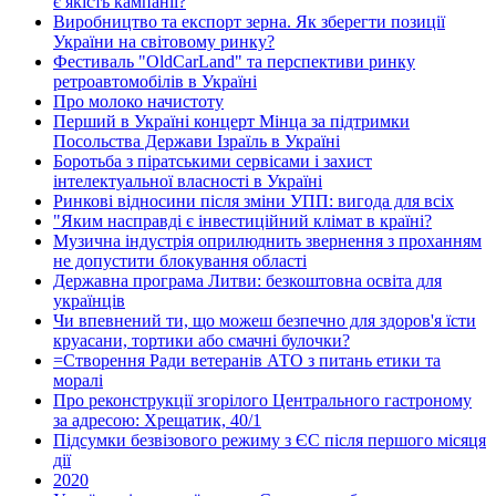
є якість кампанії?
Виробництво та експорт зерна. Як зберегти позиції
України на світовому ринку?
Фестиваль "OldCarLand" та перспективи ринку
ретроавтомобілів в Україні
Про молоко начистоту
Перший в Україні концерт Мінца за підтримки
Посольства Держави Ізраїль в Україні
Боротьба з піратськими сервісами і захист
інтелектуальної власності в Україні
Ринкові відносини після зміни УПП: вигода для всіх
"Яким насправді є інвестиційний клімат в країні?
Музична індустрія оприлюднить звернення з проханням
не допустити блокування області
Державна програма Литви: безкоштовна освіта для
українців
Чи впевнений ти, що можеш безпечно для здоров'я їсти
круасани, тортики або смачні булочки?
=Створення Ради ветеранів АТО з питань етики та
моралі
Про реконструкції згорілого Центрального гастроному
за адресою: Хрещатик, 40/1
Підсумки безвізового режиму з ЄС після першого місяця
дії
2020