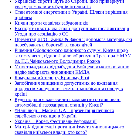
Українські сироти їдуть до Європи, щоб привернути
увагу до жахливих буднів інтернатів
Стан атомної енергетики в Україні. Шляхи вирішення
проблем
Кияни проти свавілля забудовників
Експортні квоти, які стали доступними після активації
Угоди про асоціацію з ЄС
Презентація ГО "Жінка & Закон": допомога матерям, які
перебувають в боротьбі за своїх дітей
Рішення Оболонського районного суду м. Києва щодо
захисту честі, гідності, ділової репутації ректора НМАУ
ім. П.І. Чайковського Володимира Рожка
У постраждалих від забудови Войцеховського останню
надію забирають чиновники КМДА
Комунальний терор у Кривому Розі
Запобігання знищенню допустимих до вживання
продуктів харчування з метою запобігання голоду в
країні
Куди поділися вже звичні і компактно розташовані
автомобільні газозаправні станції у Києві?
#Нашілюді – Made in UA – презентація першого
єврейського глянцю в Україні
Україна – Корея. Фестиваль Реформації
Матері-підприємці проти цинізму та чиновницького
свавілля київської влади: хто кого?