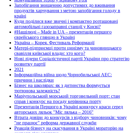
Запобігання знищенню допустимих до вживання
продуктів харчування з метою запобігання голоду в
країні
Куди поділися вже звичні і компактно розташовані
автомобільні газозаправні станції у Києві?
#Нашілюді – Made in UA – презентація першого
єврейського глянцю в Україні
Україна – Корея. Фестиваль Реформації
Матері-підприємці проти цинізму та чиновницького
свавілля київської влади: хто кого?
Нові лідери Соціалістичної партії України про стратегію
розвитку партії
2021
Інформаційна війна щодо Чорнобильської АЕС:
причини і наслідки
Бізнес на школярах: як з дитинства формується
тютюнова залежність?
Маріупольський морський торговельний порт: стан
справ і конкурс на посаду керівника порту
Презентація Першого в Україні конкурсу краси серед
авторських ляльок "Міс лялька – 2016"
Втрата довіри до конкурсів з відбору чиновників: чому
"не працює" реформа державної служби
Реакція бізнесу на скасування в Україні мораторію на