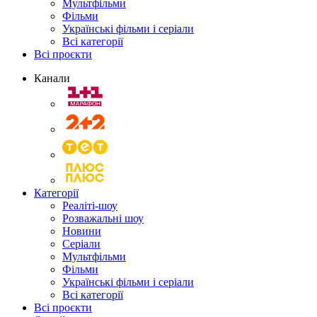
Мультфільми
Фільми
Українські фільми і серіали
Всі категорії
Всі проєкти
Канали
Категорії
Реаліті-шоу
Розважальні шоу
Новини
Серіали
Мультфільми
Фільми
Українські фільми і серіали
Всі категорії
Всі проєкти