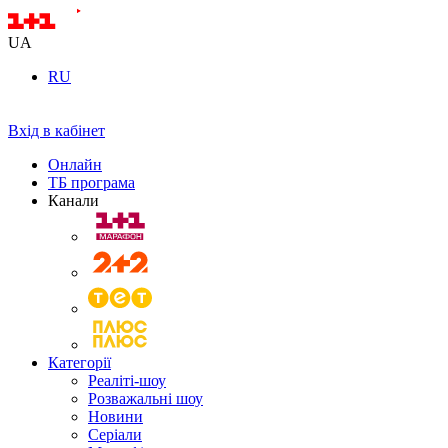
UA
RU
Вхід в кабінет
Онлайн
ТБ програма
Канали
Категорії
Реаліті-шоу
Розважальні шоу
Новини
Серіали