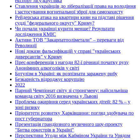
експорт лісу-кругляка
Ставлення українців до лібералізації права на володіння
і застосування вогнепальної зброї для самозахисту
Рейдерська атака на квартири киян на підставі рішення
судді "федерального округу" Криму?
Чи почали українці курити менше? Результати
дослідження КМІС
Активи ТОВ "Закарпатполіметали" – переваги від
Революції
Нові докази фальсифікацій у справі "українських
диверсантів" у Криму
Прес-конференція з нагоди 82-ї річниці початку руху
Анонімних алкоголіків у світі
Ботулізм в Україні: як розпізнати заражену рибу
Безкарність відроджує корупцію
2022
Парний Чемпіонат світу зі стронгмену: найсильніша
команда світу 2016 визначена у Львові
Проблема ожиріння серед українських дітей: 82 % – у
зоні ризику
Пріоритети розвитку Харківщини: погляд здобувача по
пост губернатора
Презентація грандіозного музичного шоу-проекту
"Битва оркестрів в Україні"
Перспективи Угоди між Кабміном України та Урядом