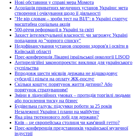
Нові обставини у справі мера Момота
Асоціація приватних медичних установ України: мета
створення і очікування щодо її діяльності
"Не вір словам – зроби тест на ВІЛ": в Україні стартує
масштабна соціальна акція
500-річчя реформації в Україні та світі
Захист інтелектуальної власності: чи загрожує Україні
попадання до "чорного списку"
Недофінансування установ охорони здоров'я і освіти в
Київській області
Прес-конференція Лікарні ізраїльської онкології LISOD
Антирелігійні законопроекти: виклики для українського
суспільства
Впродовж шести місяців держава не відшкодовує
субсидії і пільги на оплату ЖК-послуг
Скільки коштує порятунок життя дитини? Або
порятунок страхуванням!
Зміни в ліцензійних умовах – протидія торгівлі людьми
або посилення тиску на бізнес
Будівельна галузь: підсумки роботи за 25 років
Незалежної України і плани на майбутнє
Яка ціна тютюнового лобі для держави?
Київ – це європейська столиця чи кам'яний гетто?
Прес-конференція представників української музичної
індустрії