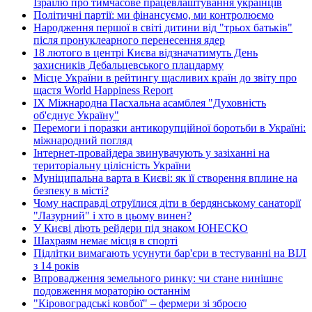
Ізраїлю про тимчасове працевлаштування українців
Політичні партії: ми фінансуємо, ми контролюємо
Народження першої в світі дитини від "трьох батьків"
після пронуклеарного перенесення ядер
18 лютого в центрі Києва відзначатимуть День
захисників Дебальцевського плацдарму
Місце України в рейтингу щасливих країн до звіту про
щастя World Happiness Report
ІХ Міжнародна Пасхальна асамблея "Духовність
об'єднує Україну"
Перемоги і поразки антикорупційної боротьби в Україні:
міжнародний погляд
Інтернет-провайдера звинувачують у зазіханні на
територіальну цілісність України
Муніципальна варта в Києві: як її створення вплине на
безпеку в місті?
Чому насправді отруїлися діти в бердянському санаторії
"Лазурний" і хто в цьому винен?
У Києві діють рейдери під знаком ЮНЕСКО
Шахраям немає місця в спорті
Підлітки вимагають усунути бар'єри в тестуванні на ВІЛ
з 14 років
Впровадження земельного ринку: чи стане нинішнє
подовження мораторію останнім
"Кіровоградські ковбої" – фермери зі зброєю