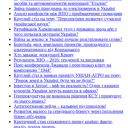
засобів та автокомпонентів корпорації "Еталон"
Зміна правил приєднань до електромереж в Україні
Аналіз конфліктів між ВПО і приймаючими громадами
Круглий стіл на тему "Перспективи розвитку сучасної
української науки"
Ратифікація Харківських угод і державна зрада або з
чого почалася окупація України?
Війна за землю: в Україні почали розстрілювати селян?
Боротьба двох земельних проектів: провладного і
альтернативного від Корнацького
Хто заважає деокупації Криму
Результати ЗНО – 2016: тенденції та висновки
Прес-конференція Джамали і передпоказ кліпу на
композицію "1944"
Круглий стіл в рамках проекту УНІАН-АГРО на тему:
"Ринок землі в Україні: бути чи не бути?"
Інвестор в Затоці – міф чи реальність? Один з кращих
курортів України хочуть вивести в офшор?
Генпрокуратура не виконала рішення КСУ і примушує
до цього інших?
Антитютюнові рейди – кальянні під прицілом!
Розвиток малого та середнього бізнесу через посилення
бізнес-об'єднань
Критичний стан споживчого ринку країни: факти,
аналіз, пошук рішень