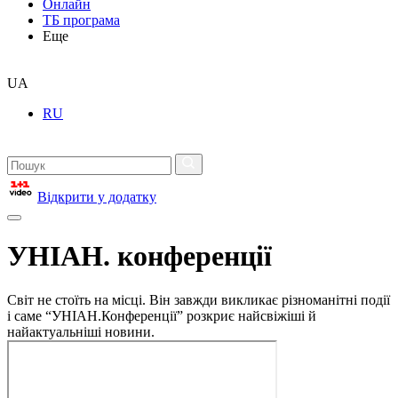
Онлайн
ТБ програма
Еще
UA
RU
Відкрити у додатку
УНІАН. конференції
Світ не стоїть на місці. Він завжди викликає різноманітні події
і саме “УНІАН.Конференції” розкриє найсвіжіші й
найактуальніші новини.