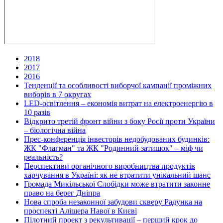
2018
2017
2016
Тенденції та особливості виборчої кампанії проміжних
виборів в 7 округах
LED-освітлення – економія витрат на електроенергію в
10 разів
Відкрито третій фронт війни з боку Росії проти України
– біологічна війна
Прес-конференція інвесторів недобудованих будинків:
ЖК "Флагман" та ЖК "Родинний затишок" – міф чи
реальність?
Перспективи органічного виробництва продуктів
харчування в Україні: як не втратити унікальний шанс
Громада Микільської Слобідки може втратити законне
право на берег Дніпра
Нова спроба незаконної забудови скверу Радунка на
проспекті Алішера Навої в Києві
Пілотний проект з рекультивації – перший крок до