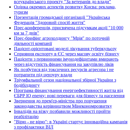
всеукраїнського проекту "За ветеранів до влади"
Оцінка окремих аспектів розвитку Києва: реклама,
туризм
Презентація громадської організації "Українська
Федерація "Здоровий спосіб життя"
Прес-конференція, присвячена підсумкам акції "10 000
км за 7 днів"
Прес-брифінг агрохолдингу "Мрія" по поточній
діяльності компанії
Пацієнт-орієнтовані моделі лікування туберкульозу
Сприяння експорту в ЄС через масову освіту бізнесу
Пацієнти з первинними імунодефіцитами вмирають
через відсутність фінансування на закупівлю ліків
Як позбутися від токсичних ресурсів агресора і не
потрапити під цензуру влади
Тріумфальний сезон національної збірної України з
бодібілдингу
Програма фінансування енергоефективності житла від
ЄБРР IQ energy: нові переваги для бізнесу та населення
Звернення до прем'єр-міністра про порушення
законодавства керівництвом Мінекономрозвитку
Інвалідів на візку позбавили можливості пройти
реабілітацію
"Вірю - не вірю": в Україні стартує інноваційна кампанія
з профілактики ВІЛ