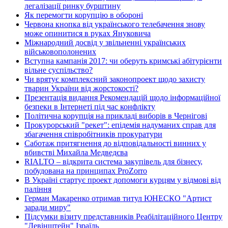
легалізації ринку бурштину
Як перемогти корупцію в обороні
Червона кнопка від українського телебачення знову
може опинитися в руках Януковича
Міжнародний досвід у звільненні українських
військовополонених
Вступна кампанія 2017: чи оберуть кримські абітурієнти
вільне суспільство?
Чи врятує комплексний законопроект щодо захисту
тварин України від жорстокості?
Презентація видання Рекомендацій щодо інформаційної
безпеки в Інтернеті під час конфлікту
Політична корупція на прикладі виборів в Чернігові
Прокурорський "рекет": епідемія надуманих справ для
збагачення співробітників прокуратури
Саботаж притягнення до відповідальності винних у
вбивстві Михайла Медведєва
RIALTO – відкрита система закупівель для бізнесу,
побудована на принципах ProZorro
В Україні стартує проект допомоги курцям у відмові від
паління
Герман Макаренко отримав титул ЮНЕСКО "Артист
заради миру"
Підсумки візиту представників Реабілітаційного Центру
"Левінштейн" Ізраїль