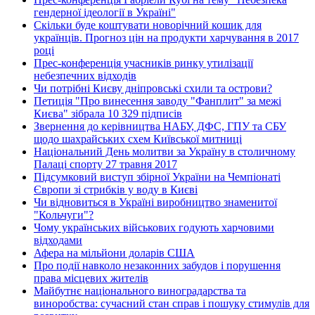
гендерної ідеології в Україні"
Скільки буде коштувати новорічний кошик для
українців. Прогноз цін на продукти харчування в 2017
році
Прес-конференція учасників ринку утилізації
небезпечних відходів
Чи потрібні Києву дніпровські схили та острови?
Петиція "Про винесення заводу "Фанплит" за межі
Києва" зібрала 10 329 підписів
Звернення до керівництва НАБУ, ДФС, ГПУ та СБУ
щодо шахрайських схем Київської митниці
Національний День молитви за Україну в столичному
Палаці спорту 27 травня 2017
Підсумковий виступ збірної України на Чемпіонаті
Європи зі стрибків у воду в Києві
Чи відновиться в Україні виробництво знаменитої
"Кольчуги"?
Чому українських військових годують харчовими
відходами
Афера на мільйони доларів США
Про події навколо незаконних забудов і порушення
права місцевих жителів
Майбутнє національного виноградарства та
виноробства: сучасний стан справ і пошуку стимулів для