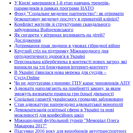
У Києві завершився 1-й етап навчань тренерів-
парамедиків в рамках програми НАТО
Фонд "Соціальне медичне партнерство": як отримати
безкоштовну медичну послугу в приватній клініці?
Конфлікт жителів зі структурами скандального
забудовника Войцеховського
Як сигарети у вітринах впливають на дітей?
Дослідження
Дотримання прав людини в умовах гібридної війни
Круглий стіл на підтримку Міжнародного дня
ортодонтичного здоров'я в Україні
Персональна кібербезпека в контексті нових загроз, які
виникли на тлі блокування інтернет-контенту
В Україні з'явилася нова мережа для сусідів –
Сусід.Online
Чи не депутатами єдиними: ГПУ карає чиновників АПУ
Адвокати наполягають на прийнятті закону, за яким
зможуть визначати правила гри їхньої діяльності
Соціальні гарантії українських громадян заблоковано
Стан адвокатури напередодні адвокатської монополії
Демократизація освітньої сфери в Україні та нові
можливості для конфесійних шкіл
Міжнародний футбольний турнір "Меморіал Олега
Макарова 2017"
Підсумки 2016 року для виробників автотранспортних