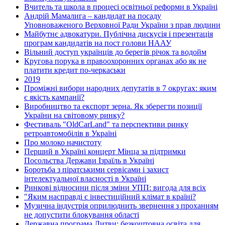
Вчитель та школа в процесі освітньої реформи в Україні
Андрій Мамалига – кандидат на посаду
Уповноваженого Верховної Ради України з прав людини
Майбутнє адвокатури. Публічна дискусія і презентація
програм кандидатів на пост голови НААУ
Вільний доступ українців до берегів річок та водойм
Кругова порука в правоохоронних органах або як не
платити кредит по-черкаськи
2019
Проміжні вибори народних депутатів в 7 округах: яким
є якість кампанії?
Виробництво та експорт зерна. Як зберегти позиції
України на світовому ринку?
Фестиваль "OldCarLand" та перспективи ринку
ретроавтомобілів в Україні
Про молоко начистоту
Перший в Україні концерт Мінца за підтримки
Посольства Держави Ізраїль в Україні
Боротьба з піратськими сервісами і захист
інтелектуальної власності в Україні
Ринкові відносини після зміни УПП: вигода для всіх
"Яким насправді є інвестиційний клімат в країні?
Музична індустрія оприлюднить звернення з проханням
не допустити блокування області
Державна програма Литви: безкоштовна освіта для