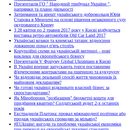
Презентація ГО " Народний трибунал України ",
напрямки та плани діяльності
Затримання та арешт українського добровольця Юрія
Старова в Мюнхені на основі рішення незаконного суду
окупованого Криму
З 28 квітня по 2 травня 2017 року у Києві відбудеться
виставка ретро-автомобілів Old Car Land 2017
Українські козаки та кримські татари: відносини
довжиною понад п'ять століть
Корупційні схеми на українській митниці – нові
виклики для європейського бізнесу
Презентація V Форуму Global Ukrainians в Києві
В Україні вперше запускають торги поставними
ф'ючерсними контрактами на пшеницю та кукурудзу
Чи відповідає реальний спосіб життя чиновників їх
майновим деклараціям?
Чи готові українці відкривати власний бізнес за
євростандартами?
Як Міноборони "розбазарив" бюджетні кошти для
придбання квартир? Солдатський аудит 2-х останніх
років
Екстрадиція Платона: провал міжнародної політики або
продаж українських громадян за мільярд?
#EUkraine: вигоди та проблеми української економіки
при переході на європейські технічні стандарти