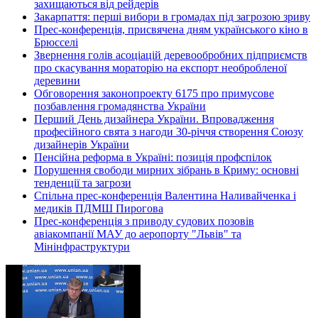
захищаються від рейдерів
Закарпаття: перші вибори в громадах під загрозою зриву
Прес-конференція, присвячена дням українського кіно в
Брюсселі
Звернення голів асоціацій деревообробних підприємств
про скасування мораторію на експорт необробленої
деревини
Обговорення законопроекту 6175 про примусове
позбавлення громадянства України
Перший День дизайнера України. Впровадження
професійного свята з нагоди 30-річчя створення Союзу
дизайнерів України
Пенсійна реформа в Україні: позиція профспілок
Порушення свободи мирних зібрань в Криму: основні
тенденції та загрози
Спільна прес-конференція Валентина Наливайченка і
медиків ПДМШ Пирогова
Прес-конференція з приводу судових позовів
авіакомпанії МАУ до аеропорту "Львів" та
Мінінфраструктури