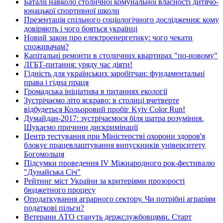
Баталії навколо столичної комунальної власності дитячо-
юнацької спортивної школи
Презентація спільного соціологічного дослідження: кому
довіряють і чого бояться українці
Новий закон про електроенергетику: чого чекати
споживачам?
Капітальні ремонти в столичних квартирах "по-новому"
ЛГБТ-питання: уряду час діяти!
Гідність для українських заробітчан: фундаментальні
права і гідна праця
Громадська ініціатива в питаннях екології
Зустрічаємо літо яскраво: в столиці вчетверте
відбудеться Кольоровий пробіг Kyiv Color Run!
Думайдан-2017: зустрічаємося біля шатра розуміння.
Шукаємо причини дискримінації
Центр тестування при Міністерстві охорони здоров'я
блокує працевлаштування випускників університету
Богомольця
Підсумки проведення IV Міжнародного рок-фестивалю
"Дунайська Січ"
Рейтинг міст України за критеріями прозорості
бюджетного процесу
Оподаткування аграрного сектору. Чи потрібні аграріям
податкові пільги?
Ветерани АТО стануть держслужбовцями. Старт