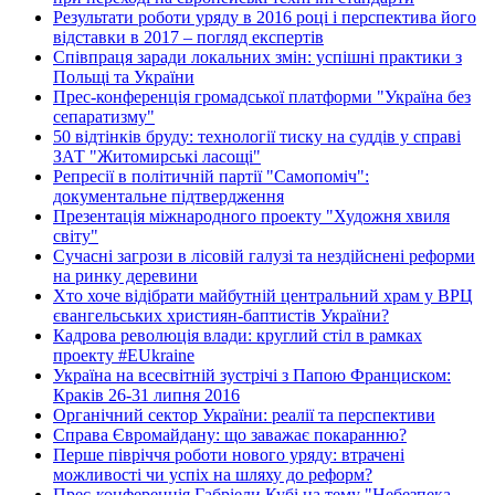
Результати роботи уряду в 2016 році і перспектива його
відставки в 2017 – погляд експертів
Співпраця заради локальних змін: успішні практики з
Польщі та України
Прес-конференція громадської платформи "Україна без
сепаратизму"
50 відтінків бруду: технології тиску на суддів у справі
ЗАТ "Житомирські ласощі"
Репресії в політичній партії "Самопоміч":
документальне підтвердження
Презентація міжнародного проекту "Художня хвиля
світу"
Сучасні загрози в лісовій галузі та нездійснені реформи
на ринку деревини
Хто хоче відібрати майбутній центральний храм у ВРЦ
євангельських християн-баптистів України?
Кадрова революція влади: круглий стіл в рамках
проекту #EUkraine
Україна на всесвітній зустрічі з Папою Франциском:
Краків 26-31 липня 2016
Органічний сектор України: реалії та перспективи
Справа Євромайдану: що заважає покаранню?
Перше півріччя роботи нового уряду: втрачені
можливості чи успіх на шляху до реформ?
Прес-конференція Габріели Кубі на тему "Небезпека