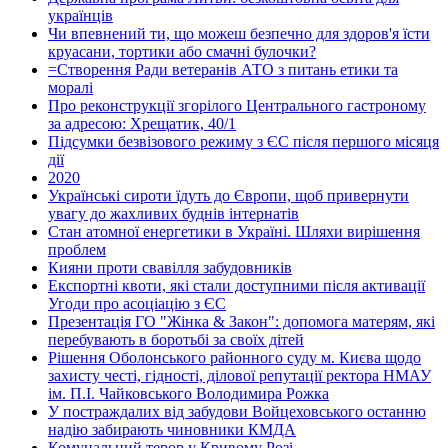
українців
Чи впевнений ти, що можеш безпечно для здоров'я їсти
круасани, тортики або смачні булочки?
=Створення Ради ветеранів АТО з питань етики та
моралі
Про реконструкції згорілого Центрального гастроному
за адресою: Хрещатик, 40/1
Підсумки безвізового режиму з ЄС після першого місяця
дії
2020
Українські сироти їдуть до Європи, щоб привернути
увагу до жахливих буднів інтернатів
Стан атомної енергетики в Україні. Шляхи вирішення
проблем
Кияни проти свавілля забудовників
Експортні квоти, які стали доступними після активації
Угоди про асоціацію з ЄС
Презентація ГО "Жінка & Закон": допомога матерям, які
перебувають в боротьбі за своїх дітей
Рішення Оболонського районного суду м. Києва щодо
захисту честі, гідності, ділової репутації ректора НМАУ
ім. П.І. Чайковського Володимира Рожка
У постраждалих від забудови Войцеховського останню
надію забирають чиновники КМДА
Комунальний терор у Кривому Розі