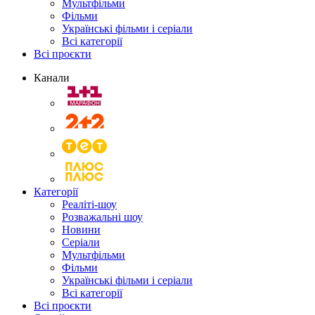
Мультфільми
Фільми
Українські фільми і серіали
Всі категорії
Всі проєкти
Канали
Категорії
Реаліті-шоу
Розважальні шоу
Новини
Серіали
Мультфільми
Фільми
Українські фільми і серіали
Всі категорії
Всі проєкти