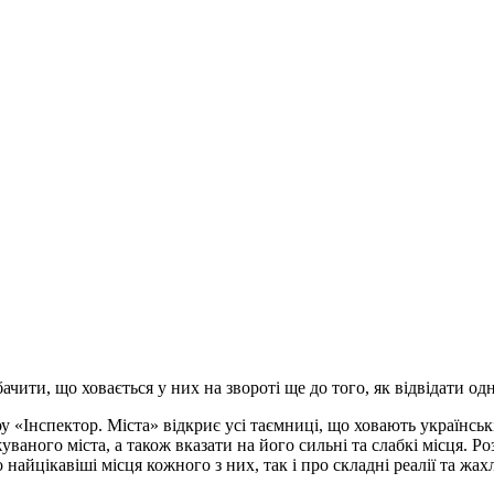
ачити, що ховається у них на звороті ще до того, як відвідати од
у «Інспектор. Міста» відкриє усі таємниці, що ховають українсь
ного міста, а також вказати на його сильні та слабкі місця. Роз
 найцікавіші місця кожного з них, так і про складні реалії та жах