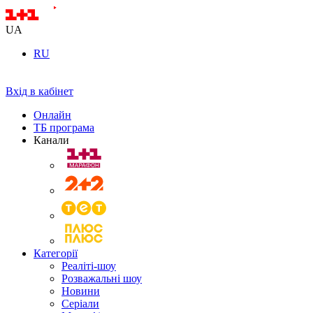
UA
RU
Вхід в кабінет
Онлайн
ТБ програма
Канали
Категорії
Реаліті-шоу
Розважальні шоу
Новини
Серіали