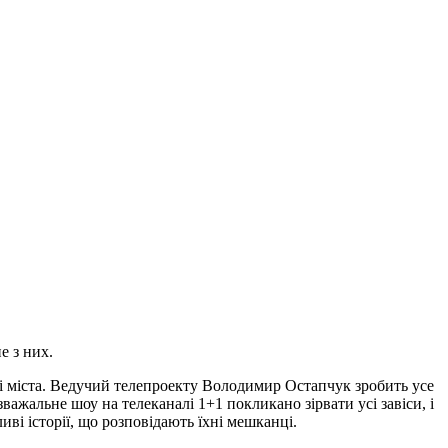
не з них.
кі міста. Ведучий телепроекту Володимир Остапчук зробить усе
важальне шоу на телеканалі 1+1 покликано зірвати усі завіси, і
ливі історії, що розповідають їхні мешканці.