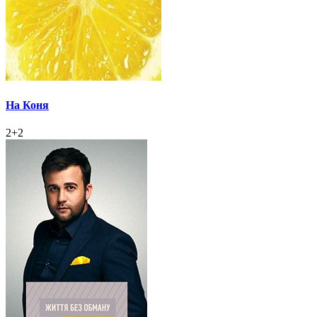
На Коня
2+2