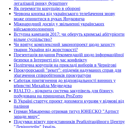
легалізації ринку бурштину
Як перемогти корупцію в обороні
Червона кнопка від українського телебачення знову
може опинитися в руках Януковича
Міжнародний досвід у звільненні українських
військовополонених
Вступна кампанія 2017: чи оберуть кримські абітурієнти
вільне суспільство?
Чи врятує комплексний законопроект щодо захисту
тварин України від жорстокості?
Презентація видання Рекомендацій щодо інформаційної
безпеки в Інтернеті під час конфлікту
Політична корупція на прикладі виборів в Чернігові
Прокурорський "рекет": епідемія надуманих справ для
збагачення співробітників прокуратури
Саботаж притягнення до відповідальності винних у
вбивстві Михайла Медведєва
RIALTO – відкрита система закупівель для бізнесу,
побудована на принципах ProZorro
В Україні стартує проект допомоги курцям у відмові від
паління
Герман Макаренко отримав титул ЮНЕСКО "Артист
заради миру"
Підсумки візиту представників Реабілітаційного Центру
"Левінштейн" Ізраїль