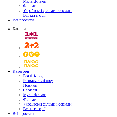
Мультфільми
Фільми
Українські фільми і серіали
Всі категорії
Всі проєкти
Канали
Категорії
Реаліті-шоу
Розважальні шоу
Новини
Серіали
Мультфільми
Фільми
Українські фільми і серіали
Всі категорії
Всі проєкти