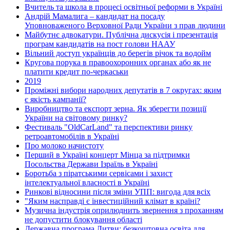
Вчитель та школа в процесі освітньої реформи в Україні
Андрій Мамалига – кандидат на посаду
Уповноваженого Верховної Ради України з прав людини
Майбутнє адвокатури. Публічна дискусія і презентація
програм кандидатів на пост голови НААУ
Вільний доступ українців до берегів річок та водойм
Кругова порука в правоохоронних органах або як не
платити кредит по-черкаськи
2019
Проміжні вибори народних депутатів в 7 округах: яким
є якість кампанії?
Виробництво та експорт зерна. Як зберегти позиції
України на світовому ринку?
Фестиваль "OldCarLand" та перспективи ринку
ретроавтомобілів в Україні
Про молоко начистоту
Перший в Україні концерт Мінца за підтримки
Посольства Держави Ізраїль в Україні
Боротьба з піратськими сервісами і захист
інтелектуальної власності в Україні
Ринкові відносини після зміни УПП: вигода для всіх
"Яким насправді є інвестиційний клімат в країні?
Музична індустрія оприлюднить звернення з проханням
не допустити блокування області
Державна програма Литви: безкоштовна освіта для