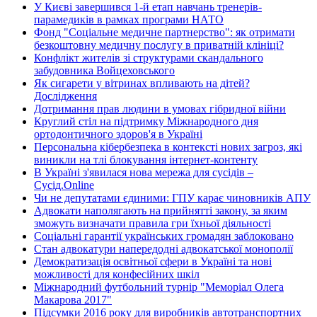
У Києві завершився 1-й етап навчань тренерів-
парамедиків в рамках програми НАТО
Фонд "Соціальне медичне партнерство": як отримати
безкоштовну медичну послугу в приватній клініці?
Конфлікт жителів зі структурами скандального
забудовника Войцеховського
Як сигарети у вітринах впливають на дітей?
Дослідження
Дотримання прав людини в умовах гібридної війни
Круглий стіл на підтримку Міжнародного дня
ортодонтичного здоров'я в Україні
Персональна кібербезпека в контексті нових загроз, які
виникли на тлі блокування інтернет-контенту
В Україні з'явилася нова мережа для сусідів –
Сусід.Online
Чи не депутатами єдиними: ГПУ карає чиновників АПУ
Адвокати наполягають на прийнятті закону, за яким
зможуть визначати правила гри їхньої діяльності
Соціальні гарантії українських громадян заблоковано
Стан адвокатури напередодні адвокатської монополії
Демократизація освітньої сфери в Україні та нові
можливості для конфесійних шкіл
Міжнародний футбольний турнір "Меморіал Олега
Макарова 2017"
Підсумки 2016 року для виробників автотранспортних