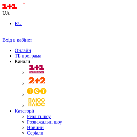
UA
RU
Вхід в кабінет
Онлайн
ТБ програма
Канали
Категорії
Реаліті-шоу
Розважальні шоу
Новини
Серіали