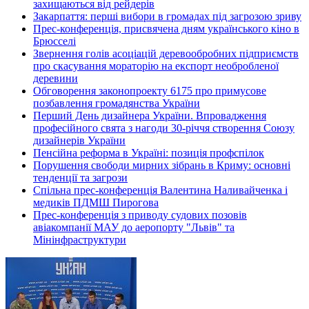
захищаються від рейдерів
Закарпаття: перші вибори в громадах під загрозою зриву
Прес-конференція, присвячена дням українського кіно в
Брюсселі
Звернення голів асоціацій деревообробних підприємств
про скасування мораторію на експорт необробленої
деревини
Обговорення законопроекту 6175 про примусове
позбавлення громадянства України
Перший День дизайнера України. Впровадження
професійного свята з нагоди 30-річчя створення Союзу
дизайнерів України
Пенсійна реформа в Україні: позиція профспілок
Порушення свободи мирних зібрань в Криму: основні
тенденції та загрози
Спільна прес-конференція Валентина Наливайченка і
медиків ПДМШ Пирогова
Прес-конференція з приводу судових позовів
авіакомпанії МАУ до аеропорту "Львів" та
Мінінфраструктури