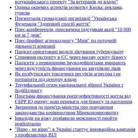
всеукраїнського проекту "За ветеранів до влади"
Оцінка окремих аспектів розвитку Києва: реклама,
туризм
Презентація громадської організації "Українська
Федерація "Здоровий спосіб життя"
Прес-конференція, присвячена підсумкам акції "10 000
км за 7 днів"
Прес-брифінг агрохолдингу "Мрія" по поточній
діяльності компанії
Пацієнт-орієнтовані моделі лікування туберкульозу
Сприяння експорту в ЄС через масову освіту бізнесу
Пацієнти з первинними імунодефіцитами вмирають
через відсутність фінансування на закупівлю ліків
Як позбутися від токсичних ресурсів агресора і не
потрапити під цензуру влади
Тріумфальний сезон національної збірної України з
бодібілдингу
Програма фінансування енергоефективності житла від
ЄБРР IQ energy: нові переваги для бізнесу та населення
Звернення до прем'єр-міністра про порушення
законодавства керівництвом Мінекономрозвитку
Інвалідів на візку позбавили можливості пройти
реабілітацію
"Вірю - не вірю": в Україні стартує інноваційна кампанія
з профілактики ВІЛ