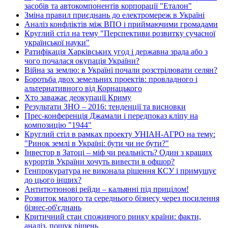
засобів та автокомпонентів корпорації "Еталон"
Зміна правил приєднань до електромереж в Україні
Аналіз конфліктів між ВПО і приймаючими громадами
Круглий стіл на тему "Перспективи розвитку сучасної
української науки"
Ратифікація Харківських угод і державна зрада або з
чого почалася окупація України?
Війна за землю: в Україні почали розстрілювати селян?
Боротьба двох земельних проектів: провладного і
альтернативного від Корнацького
Хто заважає деокупації Криму
Результати ЗНО – 2016: тенденції та висновки
Прес-конференція Джамали і передпоказ кліпу на
композицію "1944"
Круглий стіл в рамках проекту УНІАН-АГРО на тему:
"Ринок землі в Україні: бути чи не бути?"
Інвестор в Затоці – міф чи реальність? Один з кращих
курортів України хочуть вивести в офшор?
Генпрокуратура не виконала рішення КСУ і примушує
до цього інших?
Антитютюнові рейди – кальянні під прицілом!
Розвиток малого та середнього бізнесу через посилення
бізнес-об'єднань
Критичний стан споживчого ринку країни: факти,
аналіз, пошук рішень