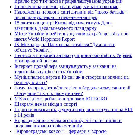
Ізраїлю про тимчасове працевлаштування українців
Політичні партії: ми фінансуємо, ми контролюємо
Народження першої в світі дитини від "трьох батьків"
після пронуклеарного перенесення ядер
18 лютого в центрі Києва відзначатимуть День
захисників Дебальцевського плацдарму
Місце України в рейтингу щасливих країн до звіту про
щастя World Happiness Report
ІХ Міжнародна Пасхальна асамблея "Духовність
об'єднує Україну"
Перемоги і поразки антикорупційної боротьби в Україні:
міжнародний погляд
Інтернет-провайдера звинувачують у зазіханні на
територіальну цілісність України
Муніципальна варта в Києві: як її створення вплине на
безпеку в місті?
Чому насправді отруїлися діти в бердянському санаторії
"Лазурний" і хто в цьому винен?
У Києві діють рейдери під знаком ЮНЕСКО
Шахраям немає місця в спорті
Підлітки вимагають усунути бар'єри в тестуванні на ВІЛ
з 14 років
Впровадження земельного ринку: чи стане нинішнє
подовження мораторію останнім
"Кіровоградські ковбої" – фермери зі зброєю