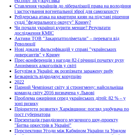
експорт лісу-кругляка
Ставлення українців до лібералізації права на володіння
і застосування вогнепальної зброї для самозахисту
Рейдерська атака на квартири киян на підставі рішення
судді "федерального округу" Криму?
Чи почали українці курити менше? Результати
дослідження КМІС
Активи ТОВ "Закарпатполіметали" – переваги від
Революції
Нові докази фальсифікацій у справі "українських
диверсантів" у Криму
Прес-конференція з нагоди 82-ї річниці початку руху
Анонімних алкоголіків у світі
Ботулізм в Україні: як розпізнати заражену рибу
Безкарність відроджує корупцію
2022
Парний Чемпіонат світу зі стронгмену: найсильніша
команда світу 2016 визначена у Львові
Проблема ожиріння серед українських дітей: 82 % – у
зоні ризику
Пріоритети розвитку Харківщини: погляд здобувача по
пост губернатора
Презентація грандіозного музичного шоу-проекту
"Битва оркестрів в Україні"
Перспективи Угоди між Кабміном України та Урядом