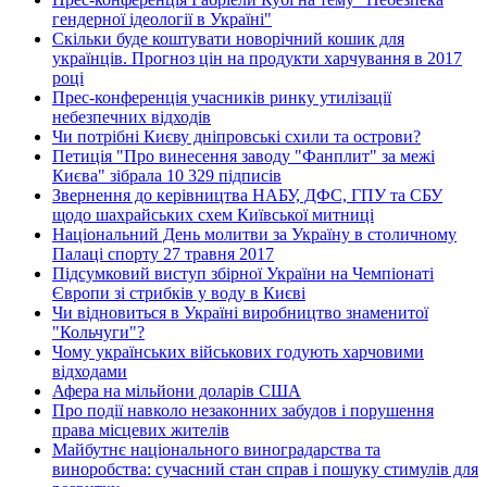
гендерної ідеології в Україні"
Скільки буде коштувати новорічний кошик для
українців. Прогноз цін на продукти харчування в 2017
році
Прес-конференція учасників ринку утилізації
небезпечних відходів
Чи потрібні Києву дніпровські схили та острови?
Петиція "Про винесення заводу "Фанплит" за межі
Києва" зібрала 10 329 підписів
Звернення до керівництва НАБУ, ДФС, ГПУ та СБУ
щодо шахрайських схем Київської митниці
Національний День молитви за Україну в столичному
Палаці спорту 27 травня 2017
Підсумковий виступ збірної України на Чемпіонаті
Європи зі стрибків у воду в Києві
Чи відновиться в Україні виробництво знаменитої
"Кольчуги"?
Чому українських військових годують харчовими
відходами
Афера на мільйони доларів США
Про події навколо незаконних забудов і порушення
права місцевих жителів
Майбутнє національного виноградарства та
виноробства: сучасний стан справ і пошуку стимулів для