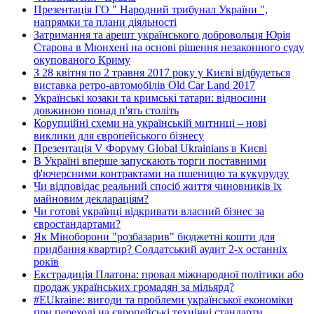
Презентація ГО " Народний трибунал України ",
напрямки та плани діяльності
Затримання та арешт українського добровольця Юрія
Старова в Мюнхені на основі рішення незаконного суду
окупованого Криму
З 28 квітня по 2 травня 2017 року у Києві відбудеться
виставка ретро-автомобілів Old Car Land 2017
Українські козаки та кримські татари: відносини
довжиною понад п'ять століть
Корупційні схеми на українській митниці – нові
виклики для європейського бізнесу
Презентація V Форуму Global Ukrainians в Києві
В Україні вперше запускають торги поставними
ф'ючерсними контрактами на пшеницю та кукурудзу
Чи відповідає реальний спосіб життя чиновників їх
майновим деклараціям?
Чи готові українці відкривати власний бізнес за
євростандартами?
Як Міноборони "розбазарив" бюджетні кошти для
придбання квартир? Солдатський аудит 2-х останніх
років
Екстрадиція Платона: провал міжнародної політики або
продаж українських громадян за мільярд?
#EUkraine: вигоди та проблеми української економіки
при переході на європейські технічні стандарти