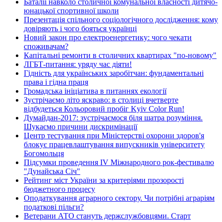
Баталії навколо столичної комунальної власності дитячо-
юнацької спортивної школи
Презентація спільного соціологічного дослідження: кому
довіряють і чого бояться українці
Новий закон про електроенергетику: чого чекати
споживачам?
Капітальні ремонти в столичних квартирах "по-новому"
ЛГБТ-питання: уряду час діяти!
Гідність для українських заробітчан: фундаментальні
права і гідна праця
Громадська ініціатива в питаннях екології
Зустрічаємо літо яскраво: в столиці вчетверте
відбудеться Кольоровий пробіг Kyiv Color Run!
Думайдан-2017: зустрічаємося біля шатра розуміння.
Шукаємо причини дискримінації
Центр тестування при Міністерстві охорони здоров'я
блокує працевлаштування випускників університету
Богомольця
Підсумки проведення IV Міжнародного рок-фестивалю
"Дунайська Січ"
Рейтинг міст України за критеріями прозорості
бюджетного процесу
Оподаткування аграрного сектору. Чи потрібні аграріям
податкові пільги?
Ветерани АТО стануть держслужбовцями. Старт