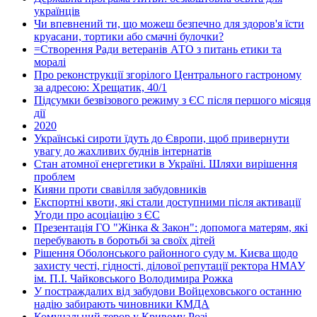
українців
Чи впевнений ти, що можеш безпечно для здоров'я їсти
круасани, тортики або смачні булочки?
=Створення Ради ветеранів АТО з питань етики та
моралі
Про реконструкції згорілого Центрального гастроному
за адресою: Хрещатик, 40/1
Підсумки безвізового режиму з ЄС після першого місяця
дії
2020
Українські сироти їдуть до Європи, щоб привернути
увагу до жахливих буднів інтернатів
Стан атомної енергетики в Україні. Шляхи вирішення
проблем
Кияни проти свавілля забудовників
Експортні квоти, які стали доступними після активації
Угоди про асоціацію з ЄС
Презентація ГО "Жінка & Закон": допомога матерям, які
перебувають в боротьбі за своїх дітей
Рішення Оболонського районного суду м. Києва щодо
захисту честі, гідності, ділової репутації ректора НМАУ
ім. П.І. Чайковського Володимира Рожка
У постраждалих від забудови Войцеховського останню
надію забирають чиновники КМДА
Комунальний терор у Кривому Розі