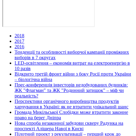
2018
2017
2016
Тенденції та особливості виборчої кампанії проміжних
виборів в 7 округах
LED-освітлення – економія витрат на електроенергію в
10 разів
Відкрито третій фронт війни з боку Росії проти України
– біологічна війна
Прес-конференція інвесторів недобудованих будинків:
ЖК "Флагман" та ЖК "Родинний затишок" – міф чи
реальність?
Перспективи органічного виробництва продуктів
харчування в Україні: як не втратити унікальний шанс
Громада Микільської Слобідки може втратити законне
право на берег Дніпра
Нова спроба незаконної забудови скверу Радунка на
проспекті Алішера Навої в Києві
Пілотний проект з рекультивації – перший крок до