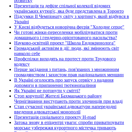
розвитку
Презентація та дефіле спільної колекції відомих
українських кутюр'є, яка буде представлена в Торонто
Підсумки ІІ Чемпіонату світу з хортингу, який відбувся в
Україні
У Києві відбудеться новорічна феєрія "Холодне серце"
Чи готові жінки-переселенки мобілізуватися проти
домашнього і гендерно-орієнтованого насильства?
Науково-освітній проект "Школа Ендокринолога"
Громадський активізм в дії: люди, які змінюють світ
навколо себе
Профспілки виходять на протест проти Трудового
кодексу
Перше засідання з питань, пов'язаних з множинним
громадянством і захистом прав національних меншин
В Україні оголосять про запуск сервісу з надання
допомоги в припиненні тютюнопаління
Як Україні не потонути у смітті?
Стоп корупції! Жителі Бахмацького району
Чернігівщини виступають проти злочинців при владі
Стан сучасної української адвокатури напередодні
введення адвокатської монополії
Презентація соціального проекту H-road
Затока знову в епіцентрі уваги: спроби приватизувати
морське узбережжя курортного містечка тривають