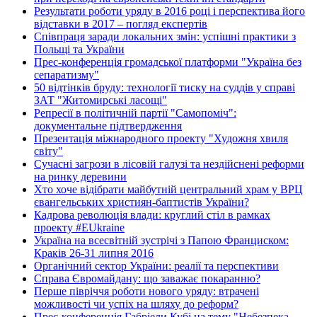
Результати роботи уряду в 2016 році і перспектива його
відставки в 2017 – погляд експертів
Співпраця заради локальних змін: успішні практики з
Польщі та України
Прес-конференція громадської платформи "Україна без
сепаратизму"
50 відтінків бруду: технології тиску на суддів у справі
ЗАТ "Житомирські ласощі"
Репресії в політичній партії "Самопоміч":
документальне підтвердження
Презентація міжнародного проекту "Художня хвиля
світу"
Сучасні загрози в лісовій галузі та нездійснені реформи
на ринку деревини
Хто хоче відібрати майбутній центральний храм у ВРЦ
євангельських християн-баптистів України?
Кадрова революція влади: круглий стіл в рамках
проекту #EUkraine
Україна на всесвітній зустрічі з Папою Франциском:
Краків 26-31 липня 2016
Органічний сектор України: реалії та перспективи
Справа Євромайдану: що заважає покаранню?
Перше півріччя роботи нового уряду: втрачені
можливості чи успіх на шляху до реформ?
Прес-конференція Габріели Кубі на тему "Небезпека