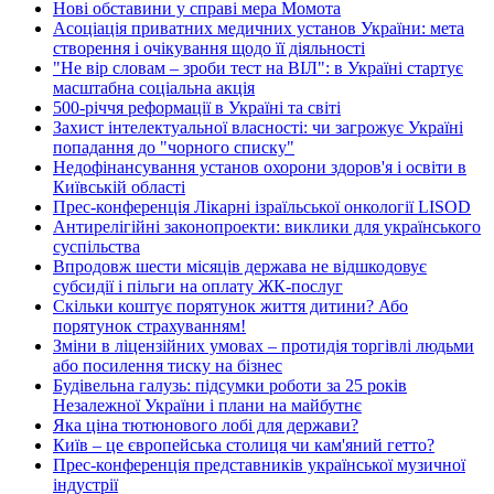
Нові обставини у справі мера Момота
Асоціація приватних медичних установ України: мета
створення і очікування щодо її діяльності
"Не вір словам – зроби тест на ВІЛ": в Україні стартує
масштабна соціальна акція
500-річчя реформації в Україні та світі
Захист інтелектуальної власності: чи загрожує Україні
попадання до "чорного списку"
Недофінансування установ охорони здоров'я і освіти в
Київській області
Прес-конференція Лікарні ізраїльської онкології LISOD
Антирелігійні законопроекти: виклики для українського
суспільства
Впродовж шести місяців держава не відшкодовує
субсидії і пільги на оплату ЖК-послуг
Скільки коштує порятунок життя дитини? Або
порятунок страхуванням!
Зміни в ліцензійних умовах – протидія торгівлі людьми
або посилення тиску на бізнес
Будівельна галузь: підсумки роботи за 25 років
Незалежної України і плани на майбутнє
Яка ціна тютюнового лобі для держави?
Київ – це європейська столиця чи кам'яний гетто?
Прес-конференція представників української музичної
індустрії