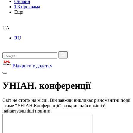
Онлайн
ТБ програма
Еще
UA
RU
Відкрити у додатку
УНІАН. конференції
Світ не стоїть на місці. Він завжди викликає різноманітні події
і саме “УНІАН.Конференції” розкриє найсвіжіші й
найактуальніші новини.