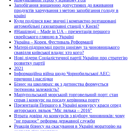
Запобігання знищенню допустимих до вживання
продуктів харчування з метою запобігання голоду в
країні
Куди поділися вже звичні і компактно розташовані
автомобільні газозаправні станції у Києві?
#Нашілюді – Made in UA – презентація першого
єврейського глянцю в Україні
Україна – Корея. Фестиваль Реформації
Матері-підприємці проти цинізму та чиновницького
свавілля київської влади: хто кого?
Нові лідери Соціалістичної партії України про стратегію
розвитку партії
2021
Інформаційна війна щодо Чорнобильської АЕС:
причини і наслідки
Бізнес на школярах: як з дитинства формується
тютюнова залежність?
Маріупольський морський торговельний порт: стан
справ і конкурс на посаду керівника порту
Презентація Першого в Україні конкурсу краси серед
авторських ляльок "Міс лялька – 2016"
Втрата довіри до конкурсів з відбору чиновників: чому
"не працює" реформа державної служби
Реакція бізнесу на скасування в Україні мораторію на