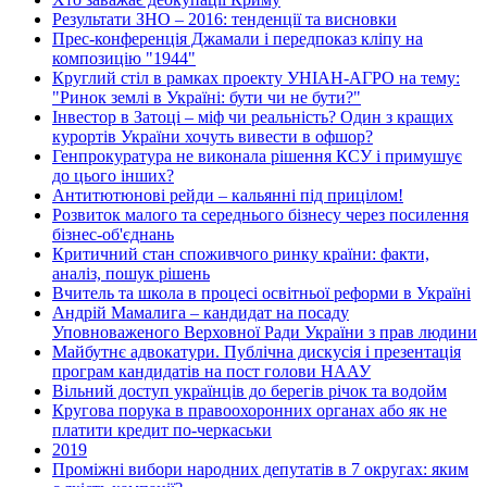
Результати ЗНО – 2016: тенденції та висновки
Прес-конференція Джамали і передпоказ кліпу на
композицію "1944"
Круглий стіл в рамках проекту УНІАН-АГРО на тему:
"Ринок землі в Україні: бути чи не бути?"
Інвестор в Затоці – міф чи реальність? Один з кращих
курортів України хочуть вивести в офшор?
Генпрокуратура не виконала рішення КСУ і примушує
до цього інших?
Антитютюнові рейди – кальянні під прицілом!
Розвиток малого та середнього бізнесу через посилення
бізнес-об'єднань
Критичний стан споживчого ринку країни: факти,
аналіз, пошук рішень
Вчитель та школа в процесі освітньої реформи в Україні
Андрій Мамалига – кандидат на посаду
Уповноваженого Верховної Ради України з прав людини
Майбутнє адвокатури. Публічна дискусія і презентація
програм кандидатів на пост голови НААУ
Вільний доступ українців до берегів річок та водойм
Кругова порука в правоохоронних органах або як не
платити кредит по-черкаськи
2019
Проміжні вибори народних депутатів в 7 округах: яким