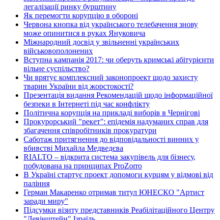
легалізації ринку бурштину
Як перемогти корупцію в обороні
Червона кнопка від українського телебачення знову
може опинитися в руках Януковича
Міжнародний досвід у звільненні українських
військовополонених
Вступна кампанія 2017: чи оберуть кримські абітурієнти
вільне суспільство?
Чи врятує комплексний законопроект щодо захисту
тварин України від жорстокості?
Презентація видання Рекомендацій щодо інформаційної
безпеки в Інтернеті під час конфлікту
Політична корупція на прикладі виборів в Чернігові
Прокурорський "рекет": епідемія надуманих справ для
збагачення співробітників прокуратури
Саботаж притягнення до відповідальності винних у
вбивстві Михайла Медведєва
RIALTO – відкрита система закупівель для бізнесу,
побудована на принципах ProZorro
В Україні стартує проект допомоги курцям у відмові від
паління
Герман Макаренко отримав титул ЮНЕСКО "Артист
заради миру"
Підсумки візиту представників Реабілітаційного Центру
"Левінштейн" Ізраїль