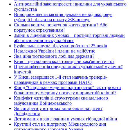
Антирелігійні законопроекти: виклики для українського
суспільства
Впродовж шести місяців держава не відшкодовує
субсидії і пільги на оплату ЖК-послуг
Скільки коштує порятунок життя дитини? Або
порятунок страхуванням!
Зміни в ліцензійних умовах – протидія торгівлі людьми
або посилення тиску на бізнес
Будівельна галузь: підсумки роботи за 25 років
Незалежної України і плани на майбутнє
Яка ціна тютюнового лобі для держави?
Київ – це європейська столиця чи кам'яний гетто?
Прес-конференція представників української музичної
індустрії
У Києві завершився 1-й етап навчань тренерів-
парамедиків в рамках програми НАТО
Фонд "Соціальне медичне партнерство": як отримати
безкоштовну медичну послугу в приватній клініці?
Конфлікт жителів зі структурами скандального
забудовника Войцеховського
Як сигарети у вітринах впливають на дітей?
Дослідження
Дотримання прав людини в умовах гібридної війни
Круглий стіл на підтримку Міжнародного дня
ортодонтичного здоров'я в Україні