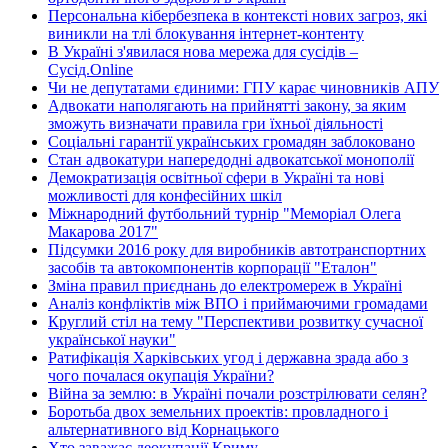
Персональна кібербезпека в контексті нових загроз, які
виникли на тлі блокування інтернет-контенту
В Україні з'явилася нова мережа для сусідів –
Сусід.Online
Чи не депутатами єдиними: ГПУ карає чиновників АПУ
Адвокати наполягають на прийнятті закону, за яким
зможуть визначати правила гри їхньої діяльності
Соціальні гарантії українських громадян заблоковано
Стан адвокатури напередодні адвокатської монополії
Демократизація освітньої сфери в Україні та нові
можливості для конфесійних шкіл
Міжнародний футбольний турнір "Меморіал Олега
Макарова 2017"
Підсумки 2016 року для виробників автотранспортних
засобів та автокомпонентів корпорації "Еталон"
Зміна правил приєднань до електромереж в Україні
Аналіз конфліктів між ВПО і приймаючими громадами
Круглий стіл на тему "Перспективи розвитку сучасної
української науки"
Ратифікація Харківських угод і державна зрада або з
чого почалася окупація України?
Війна за землю: в Україні почали розстрілювати селян?
Боротьба двох земельних проектів: провладного і
альтернативного від Корнацького
Хто заважає деокупації Криму