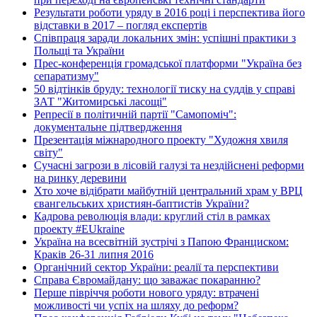
Результати роботи уряду в 2016 році і перспектива його
відставки в 2017 – погляд експертів
Співпраця заради локальних змін: успішні практики з
Польщі та України
Прес-конференція громадської платформи "Україна без
сепаратизму"
50 відтінків бруду: технології тиску на суддів у справі
ЗАТ "Житомирські ласощі"
Репресії в політичній партії "Самопоміч":
документальне підтвердження
Презентація міжнародного проекту "Художня хвиля
світу"
Сучасні загрози в лісовій галузі та нездійснені реформи
на ринку деревини
Хто хоче відібрати майбутній центральний храм у ВРЦ
євангельських християн-баптистів України?
Кадрова революція влади: круглий стіл в рамках
проекту #EUkraine
Україна на всесвітній зустрічі з Папою Франциском:
Краків 26-31 липня 2016
Органічний сектор України: реалії та перспективи
Справа Євромайдану: що заважає покаранню?
Перше півріччя роботи нового уряду: втрачені
можливості чи успіх на шляху до реформ?