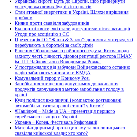
Українські сироти їдуть до Європи, щоб привернути
увагу до жахливих буднів інтернатів
Стан атомної енергетики в Україні. Шляхи вирішення
проблем
Кияни проти свавілля забудовників
Експортні квоти, які стали доступними після активації
Угоди про асоціацію з ЄС
Презентація ГО "Жінка & Закон": допомога матерям, які
перебувають в боротьбі за своїх дітей
Рішення Оболонського районного суду м. Києва щодо
захисту честі, гідності, ділової репутації ректора НМАУ
ім. П.І. Чайковського Володимира Рожка
У постраждалих від забудови Войцеховського останню
надію забирають чиновники КМДА
Комунальний терор у Кривому Розі
Запобігання знищенню допустимих до вживання
продуктів харчування з метою запобігання голоду в
країні
Куди поділися вже звичні і компактно розташовані
автомобільні газозаправні станції у Києві?
#Нашілюді – Made in UA – презентація першого
єврейського глянцю в Україні
Україна – Корея. Фестиваль Реформації
Матері-підприємці проти цинізму та чиновницького
свавілля київської влади: хто кого?