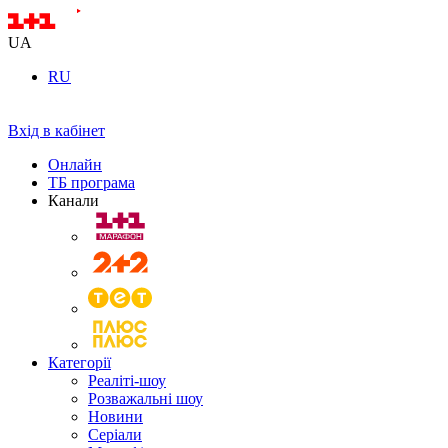
UA
RU
Вхід в кабінет
Онлайн
ТБ програма
Канали
Категорії
Реаліті-шоу
Розважальні шоу
Новини
Серіали