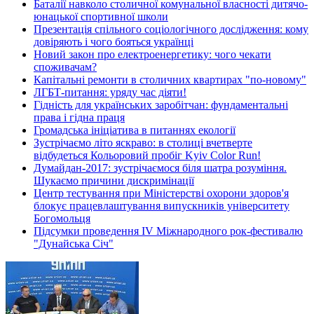
Баталії навколо столичної комунальної власності дитячо-
юнацької спортивної школи
Презентація спільного соціологічного дослідження: кому
довіряють і чого бояться українці
Новий закон про електроенергетику: чого чекати
споживачам?
Капітальні ремонти в столичних квартирах "по-новому"
ЛГБТ-питання: уряду час діяти!
Гідність для українських заробітчан: фундаментальні
права і гідна праця
Громадська ініціатива в питаннях екології
Зустрічаємо літо яскраво: в столиці вчетверте
відбудеться Кольоровий пробіг Kyiv Color Run!
Думайдан-2017: зустрічаємося біля шатра розуміння.
Шукаємо причини дискримінації
Центр тестування при Міністерстві охорони здоров'я
блокує працевлаштування випускників університету
Богомольця
Підсумки проведення IV Міжнародного рок-фестивалю
"Дунайська Січ"