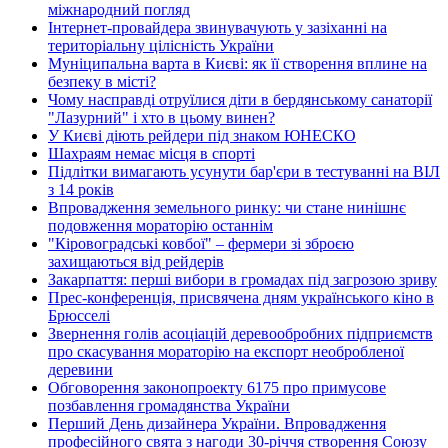
міжнародний погляд
Інтернет-провайдера звинувачують у зазіханні на
територіальну цілісність України
Муніципальна варта в Києві: як її створення вплине на
безпеку в місті?
Чому насправді отруїлися діти в бердянському санаторії
"Лазурний" і хто в цьому винен?
У Києві діють рейдери під знаком ЮНЕСКО
Шахраям немає місця в спорті
Підлітки вимагають усунути бар'єри в тестуванні на ВІЛ
з 14 років
Впровадження земельного ринку: чи стане нинішнє
подовження мораторію останнім
"Кіровоградські ковбої" – фермери зі зброєю
захищаються від рейдерів
Закарпаття: перші вибори в громадах під загрозою зриву
Прес-конференція, присвячена дням українського кіно в
Брюсселі
Звернення голів асоціацій деревообробних підприємств
про скасування мораторію на експорт необробленої
деревини
Обговорення законопроекту 6175 про примусове
позбавлення громадянства України
Перший День дизайнера України. Впровадження
професійного свята з нагоди 30-річчя створення Союзу