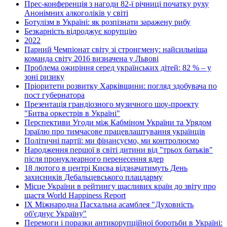
Прес-конференція з нагоди 82-ї річниці початку руху
Анонімних алкоголіків у світі
Ботулізм в Україні: як розпізнати заражену рибу
Безкарність відроджує корупцію
2022
Парний Чемпіонат світу зі стронгмену: найсильніша
команда світу 2016 визначена у Львові
Проблема ожиріння серед українських дітей: 82 % – у
зоні ризику
Пріоритети розвитку Харківщини: погляд здобувача по
пост губернатора
Презентація грандіозного музичного шоу-проекту
"Битва оркестрів в Україні"
Перспективи Угоди між Кабміном України та Урядом
Ізраїлю про тимчасове працевлаштування українців
Політичні партії: ми фінансуємо, ми контролюємо
Народження першої в світі дитини від "трьох батьків"
після пронуклеарного перенесення ядер
18 лютого в центрі Києва відзначатимуть День
захисників Дебальцевського плацдарму
Місце України в рейтингу щасливих країн до звіту про
щастя World Happiness Report
ІХ Міжнародна Пасхальна асамблея "Духовність
об'єднує Україну"
Перемоги і поразки антикорупційної боротьби в Україні: