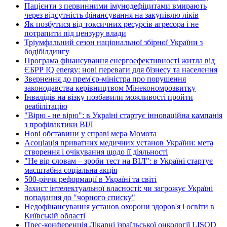
Пацієнти з первинними імунодефіцитами вмирають
через відсутність фінансування на закупівлю ліків
Як позбутися від токсичних ресурсів агресора і не
потрапити під цензуру влади
Тріумфальний сезон національної збірної України з
бодібілдингу
Програма фінансування енергоефективності житла від
ЄБРР IQ energy: нові переваги для бізнесу та населення
Звернення до прем'єр-міністра про порушення
законодавства керівництвом Мінекономрозвитку
Інвалідів на візку позбавили можливості пройти
реабілітацію
"Вірю - не вірю": в Україні стартує інноваційна кампанія
з профілактики ВІЛ
Нові обставини у справі мера Момота
Асоціація приватних медичних установ України: мета
створення і очікування щодо її діяльності
"Не вір словам – зроби тест на ВІЛ": в Україні стартує
масштабна соціальна акція
500-річчя реформації в Україні та світі
Захист інтелектуальної власності: чи загрожує Україні
попадання до "чорного списку"
Недофінансування установ охорони здоров'я і освіти в
Київській області
Прес-конференція Лікарні ізраїльської онкології LISOD