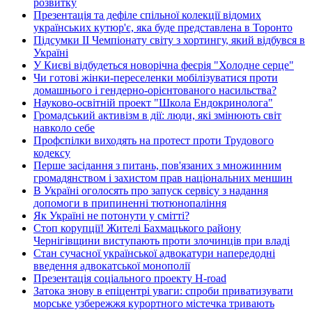
розвитку
Презентація та дефіле спільної колекції відомих
українських кутюр'є, яка буде представлена в Торонто
Підсумки ІІ Чемпіонату світу з хортингу, який відбувся в
Україні
У Києві відбудеться новорічна феєрія "Холодне серце"
Чи готові жінки-переселенки мобілізуватися проти
домашнього і гендерно-орієнтованого насильства?
Науково-освітній проект "Школа Ендокринолога"
Громадський активізм в дії: люди, які змінюють світ
навколо себе
Профспілки виходять на протест проти Трудового
кодексу
Перше засідання з питань, пов'язаних з множинним
громадянством і захистом прав національних меншин
В Україні оголосять про запуск сервісу з надання
допомоги в припиненні тютюнопаління
Як Україні не потонути у смітті?
Стоп корупції! Жителі Бахмацького району
Чернігівщини виступають проти злочинців при владі
Стан сучасної української адвокатури напередодні
введення адвокатської монополії
Презентація соціального проекту H-road
Затока знову в епіцентрі уваги: спроби приватизувати
морське узбережжя курортного містечка тривають