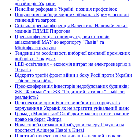
дизайнерів України
Пенсійна реформа в Україні: позиція профспілок
Порушення свободи мирних зібрань в Криму: основні
тенденції та загрози
Спільна прес-конференція Валентина Наливайченка і
медиків ПДМШ Пирогова
Прес-конференція з приводу судових позовів
авіакомпанії МАУ до аеропорту "Львів" та
Мінінфраструктури
Тенденції та особливості виборчої кампанії проміжних
виборів в 7 округах
LED-освітлення – економія витрат на електроенергію в
10 разів
Відкрито третій фронт війни з боку Росії проти України
– біологічна війна
Прес-конференція інвесторів недобудованих будинків:
ЖК "Флагман" та ЖК "Родинний затишок" – міф чи
реальність?
Перспективи органічного виробництва продуктів
харчування в Україні: як не втратити унікальний шанс
Громада Микільської Слобідки може втратити законне
право на берег Дніпра
Нова спроба незаконної забудови скверу Радунка на
проспекті Алішера Навої в Києві
Пілотний проект з рекультивації – перший крок до