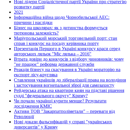
Нові лідери Соціалістичної партії України про стратегію
розвитку партії
2021
Інформаційна війна щодо Чорнобильської АЕС:
причини і наслідки
Бізнес на школярах: як з дитинства формується
тютюнова залежність?
Маріупольський морський торговельний порт: стан
справ і конкурс на посаду керівника порту
Презентація Першого в Україні конкурсу краси серед
авторських ляльок "Міс лялька – 2016"
Втрата довіри до конкурсів з відбору чиновників: чому
"не працює" реформа державної служби
Реакція бізнесу на скасування в Україні мораторію на
експорт лісу-кругляка
Ставлення українців до лібералізації права на володіння
і застосування вогнепальної зброї для самозахисту
Рейдерська атака на квартири киян на підставі рішення
судді "федерального округу" Криму?
Чи почали українці курити менше? Результати
дослідження КМІС
Активи ТОВ "Закарпатполіметали" – переваги від
Революції
Нові докази фальсифікацій у справі "українських
диверсантів" у Криму