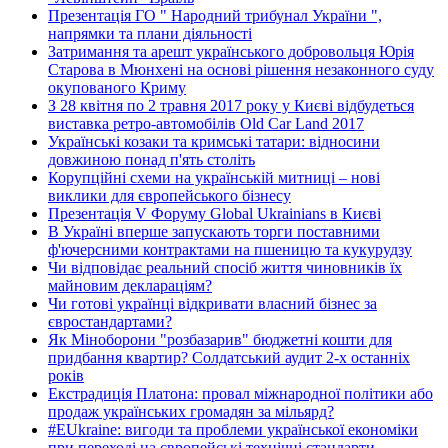
Презентація ГО " Народний трибунал України ",
напрямки та плани діяльності
Затримання та арешт українського добровольця Юрія
Старова в Мюнхені на основі рішення незаконного суду
окупованого Криму
З 28 квітня по 2 травня 2017 року у Києві відбудеться
виставка ретро-автомобілів Old Car Land 2017
Українські козаки та кримські татари: відносини
довжиною понад п'ять століть
Корупційні схеми на українській митниці – нові
виклики для європейського бізнесу
Презентація V Форуму Global Ukrainians в Києві
В Україні вперше запускають торги поставними
ф'ючерсними контрактами на пшеницю та кукурудзу
Чи відповідає реальний спосіб життя чиновників їх
майновим деклараціям?
Чи готові українці відкривати власний бізнес за
євростандартами?
Як Міноборони "розбазарив" бюджетні кошти для
придбання квартир? Солдатський аудит 2-х останніх
років
Екстрадиція Платона: провал міжнародної політики або
продаж українських громадян за мільярд?
#EUkraine: вигоди та проблеми української економіки
при переході на європейські технічні стандарти