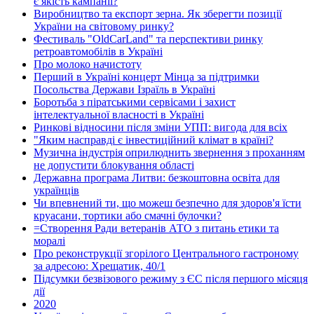
є якість кампанії?
Виробництво та експорт зерна. Як зберегти позиції
України на світовому ринку?
Фестиваль "OldCarLand" та перспективи ринку
ретроавтомобілів в Україні
Про молоко начистоту
Перший в Україні концерт Мінца за підтримки
Посольства Держави Ізраїль в Україні
Боротьба з піратськими сервісами і захист
інтелектуальної власності в Україні
Ринкові відносини після зміни УПП: вигода для всіх
"Яким насправді є інвестиційний клімат в країні?
Музична індустрія оприлюднить звернення з проханням
не допустити блокування області
Державна програма Литви: безкоштовна освіта для
українців
Чи впевнений ти, що можеш безпечно для здоров'я їсти
круасани, тортики або смачні булочки?
=Створення Ради ветеранів АТО з питань етики та
моралі
Про реконструкції згорілого Центрального гастроному
за адресою: Хрещатик, 40/1
Підсумки безвізового режиму з ЄС після першого місяця
дії
2020