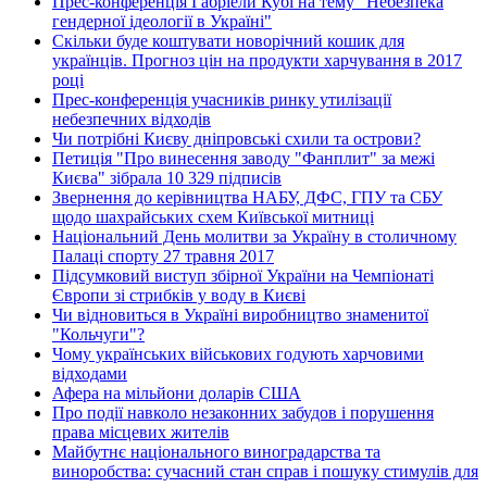
Прес-конференція Габріели Кубі на тему "Небезпека
гендерної ідеології в Україні"
Скільки буде коштувати новорічний кошик для
українців. Прогноз цін на продукти харчування в 2017
році
Прес-конференція учасників ринку утилізації
небезпечних відходів
Чи потрібні Києву дніпровські схили та острови?
Петиція "Про винесення заводу "Фанплит" за межі
Києва" зібрала 10 329 підписів
Звернення до керівництва НАБУ, ДФС, ГПУ та СБУ
щодо шахрайських схем Київської митниці
Національний День молитви за Україну в столичному
Палаці спорту 27 травня 2017
Підсумковий виступ збірної України на Чемпіонаті
Європи зі стрибків у воду в Києві
Чи відновиться в Україні виробництво знаменитої
"Кольчуги"?
Чому українських військових годують харчовими
відходами
Афера на мільйони доларів США
Про події навколо незаконних забудов і порушення
права місцевих жителів
Майбутнє національного виноградарства та
виноробства: сучасний стан справ і пошуку стимулів для