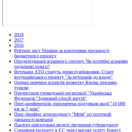
2018
2017
2016
Рейтинг міст України за критеріями прозорості
бюджетного процесу
Оподаткування аграрного сектору. Чи потрібні аграріям
податкові пільги?
Ветерани АТО стануть держслужбовцями. Старт
всеукраїнського проекту "За ветеранів до влади"
Оцінка окремих аспектів розвитку Києва: реклама,
туризм
Презентація громадської організації "Українська
Федерація "Здоровий спосіб життя"
Прес-конференція, присвячена підсумкам акції "10 000
км за 7 днів"
Прес-брифінг агрохолдингу "Мрія" по поточній
діяльності компанії
Пацієнт-орієнтовані моделі лікування туберкульозу
Сприяння експорту в ЄС через масову освіту бізнесу