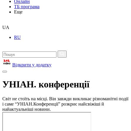
Онлайн
ТБ програма
Еще
UA
RU
Відкрити у додатку
УНІАН. конференції
Світ не стоїть на місці. Він завжди викликає різноманітні події
і саме “УНІАН.Конференції” розкриє найсвіжіші й
найактуальніші новини.