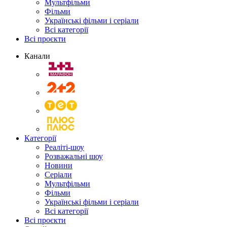
Мультфільми
Фільми
Українські фільми і серіали
Всі категорії
Всі проєкти
Канали
Категорії
Реаліті-шоу
Розважальні шоу
Новини
Серіали
Мультфільми
Фільми
Українські фільми і серіали
Всі категорії
Всі проєкти