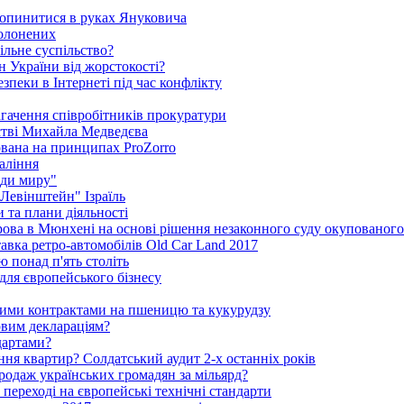
 опинитися в руках Януковича
полонених
ільне суспільство?
 України від жорстокості?
пеки в Інтернеті під час конфлікту
агачення співробітників прокуратури
стві Михайла Медведєва
ована на принципах ProZorro
паління
ди миру"
"Левінштейн" Ізраїль
 та плани діяльності
рова в Мюнхені на основі рішення незаконного суду окупованог
тавка ретро-автомобілів Old Car Land 2017
ю понад п'ять століть
для європейського бізнесу
ними контрактами на пшеницю та кукурудзу
овим деклараціям?
дартами?
ня квартир? Солдатський аудит 2-х останніх років
родаж українських громадян за мільярд?
 переході на європейські технічні стандарти