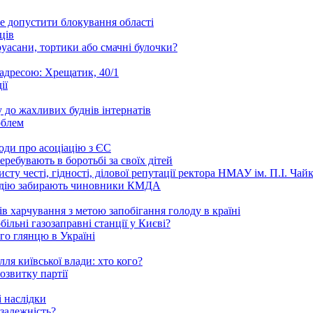
е допустити блокування області
ців
уасани, тортики або смачні булочки?
 адресою: Хрещатик, 40/1
ії
 до жахливих буднів інтернатів
облем
годи про асоціацію з ЄС
ребувають в боротьбі за своїх дітей
ту честі, гідності, ділової репутації ректора НМАУ ім. П.І. Ч
надію забирають чиновники КМДА
 харчування з метою запобігання голоду в країні
ільні газозаправні станції у Києві?
го глянцю в Україні
ля київської влади: хто кого?
озвитку партії
 наслідки
залежність?