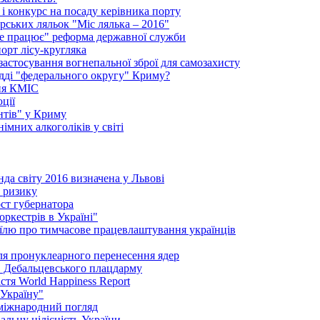
і конкурс на посаду керівника порту
рських ляльок "Міс лялька – 2016"
"не працює" реформа державної служби
порт лісу-кругляка
 застосування вогнепальної зброї для самозахисту
удді "федерального округу" Криму?
ння КМІС
ції
нтів" у Криму
імних алкоголіків у світі
да світу 2016 визначена у Львові
і ризику
ст губернатора
ркестрів в Україні"
їлю про тимчасове працевлаштування українців
сля пронуклеарного перенесення ядер
в Дебальцевського плацдарму
стя World Happiness Report
 Україну"
 міжнародний погляд
альну цілісність України