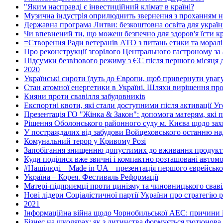
"Яким насправді є інвестиційний клімат в країні?
Музична індустрія оприлюднить звернення з проханням н
Державна програма Литви: безкоштовна освіта для україн
Чи впевнений ти, що можеш безпечно для здоров'я їсти кр
=Створення Ради ветеранів АТО з питань етики та моралі
Про реконструкції згорілого Центрального гастроному за
Підсумки безвізового режиму з ЄС після першого місяця д
2020
Українські сироти їдуть до Європи, щоб привернути увагу
Стан атомної енергетики в Україні. Шляхи вирішення пр
Кияни проти свавілля забудовників
Експортні квоти, які стали доступними після активації У
Презентація ГО "Жінка & Закон": допомога матерям, які пе
Рішення Оболонського районного суду м. Києва щодо захис
У постраждалих від забудови Войцеховського останню 
Комунальний терор у Кривому Розі
Запобігання знищенню допустимих до вживання продуктів
Куди поділися вже звичні і компактно розташовані автомоб
#Нашілюді – Made in UA – презентація першого єврейсько
Україна – Корея. Фестиваль Реформації
Матері-підприємці проти цинізму та чиновницького свавіл
Нові лідери Соціалістичної партії України про стратегію р
2021
Інформаційна війна щодо Чорнобильської АЕС: причини і
Бізнес на школярах: як з дитинства формується тютюнова 