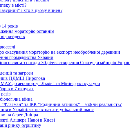
пеку в місті?
"Лазурний" і хто в цьому винен?
 14 років
вження мораторію останнім
 від рейдерів
Брюсселі
ро скасування мораторію на експорт необробленої деревини
ення громадянства України
ого свята з нагоди 30-річчя створення Союзу дизайнерів Украї
енції та загрози
едиків ПДМШ Пирогова
ї МАУ до аеропорту "Львів" та Мінінфраструктури
борів в 7 округах
 разів
біологічна війна
К "Флагман" та ЖК "Родинний затишок" – міф чи реальність?
ня в Україні: як не втратити унікальний шанс
во на берег Дніпра
екті Алішера Навої в Києві
зації ринку бурштину