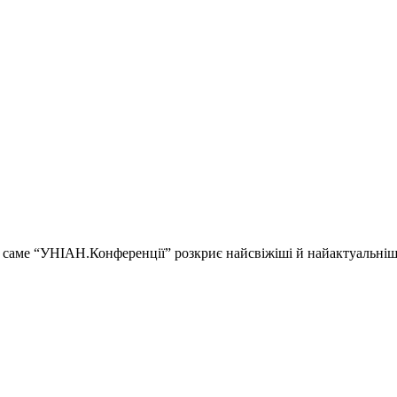
ії і саме “УНІАН.Конференції” розкриє найсвіжіші й найактуальні