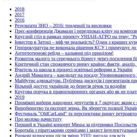
2018
2017
2016
Результати ЗНО – 2016: тенденції та висновки
Прес-конференція Джамали і передпоказ кліпу на композ
Круглий стіл в рамках проекту УНІАН-АГРО на тему: "Рин
Інвестор в Затоці – міф чи реальність? Один з кращих ку
Генпрокуратура не виконала рішення КСУ і примушує до
Антитютюнові рейди – кальянні під прицілом!
Розвиток малого та середнього бізнесу через посилення бі
Критичний стан споживчого ринку країни: факти, аналіз,
Вчитель та школа в процесі освітньої реформи в Україні
Андрій Мамалига – кандидат на посаду Уповноваженого 
Майбутнє адвокатури. Публічна дискусія і презентація п
Вільний доступ українців до берегів річок та водойм
Кругова порука в правоохоронних органах або як не плат
2019
Проміжні вибори народних депутатів в 7 округах: яким є я
Виробництво та експорт зерна. Як зберегти позиції Украї
Фестиваль "OldCarLand" та перспективи ринку ретроавтом
Про молоко начистоту
Перший в Україні концерт Мінца за підтримки Посольства
Боротьба з піратськими сервісами і захист інтелектуальної
Ринкові відносини після зміни УПП: вигода для всіх