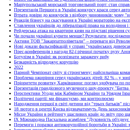
Маріупольський морський торговельний порт: стан справ 
Презентація Першого в Україні конкурсу краси серед авто
Втрата довіри до конкурсів з відбору чиновників: чому 
Реакція бізнесу на скасування в Україні мораторію на екс
Ставлення українців до лібералізації права на володіння і
Рейдерська атака на квартири киян на підставі рішення с
Чи почали українці курити менше? Результати дослідже
Активи ТОВ "Закарпатполіметали" – переваги від Револю
Нові докази фальсифікацій у справі "українських диверса
Прес-конференція з нагоди 82-ї річниці початку руху Анон
Ботулізм в Україні: як розпізнати заражену рибу
Безкарність відроджує корупцію
2022
Парний Чемпіонат світу зі стронгмену: найсильніша коман
Проблема ожиріння серед українських дітей: 82 % – у зон
Пріоритети розвитку Харківщини: погляд здобувача по по
Презентація грандіозного музичного шоу-проекту "Битва о
Перспективи Угоди між Кабміном України та Урядом Ізра
Політичні партії: ми фінансуємо, ми контролюємо
Народження першої в світі дитини від "трьох батьків" пі
18 лютого в центрі Києва відзначатимуть День захисникі
Місце України в рейтингу щасливих країн до звіту про ща
ІХ Міжнародна Пасхальна асамблея "Духовність об'єднує
Перемоги і поразки антикорупційної боротьби в Україні:
Інтернет-провайдера звинувачують у зазіханні на територі