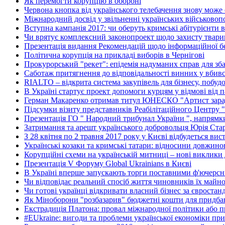
Як перемогти корупцію в обороні
Червона кнопка від українського телебачення знову може
Міжнародний досвід у звільненні українських військово
Вступна кампанія 2017: чи оберуть кримські абітурієнти в
Чи врятує комплексний законопроект щодо захисту тварин
Презентація видання Рекомендацій щодо інформаційної без
Політична корупція на прикладі виборів в Чернігові
Прокурорський "рекет": епідемія надуманих справ для зб
Саботаж притягнення до відповідальності винних у вбив
RIALTO – відкрита система закупівель для бізнесу, побуд
В Україні стартує проект допомоги курцям у відмові від 
Герман Макаренко отримав титул ЮНЕСКО "Артист зара
Підсумки візиту представників Реабілітаційного Центру 
Презентація ГО " Народний трибунал України ", напрямки
Затримання та арешт українського добровольця Юрія Ста
З 28 квітня по 2 травня 2017 року у Києві відбудеться вис
Українські козаки та кримські татари: відносини довжино
Корупційні схеми на українській митниці – нові виклики 
Презентація V Форуму Global Ukrainians в Києві
В Україні вперше запускають торги поставними ф'ючерс
Чи відповідає реальний спосіб життя чиновників їх майн
Чи готові українці відкривати власний бізнес за євростан
Як Міноборони "розбазарив" бюджетні кошти для придбан
Екстрадиція Платона: провал міжнародної політики або п
#EUkraine: вигоди та проблеми української економіки при