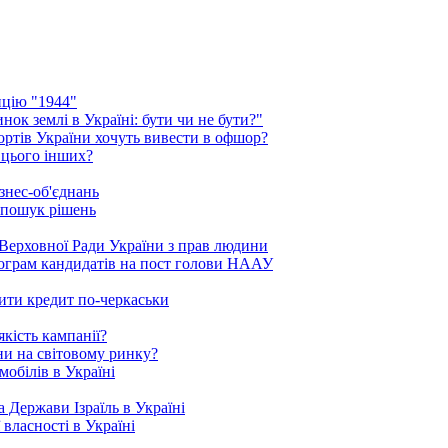
ицію "1944"
ок землі в Україні: бути чи не бути?"
рортів України хочуть вивести в офшор?
 цього інших?
знес-об'єднань
 пошук рішень
Верховної Ради України з прав людини
рограм кандидатів на пост голови НААУ
ити кредит по-черкаськи
кість кампанії?
ни на світовому ринку?
обілів в Україні
 Держави Ізраїль в Україні
 власності в Україні