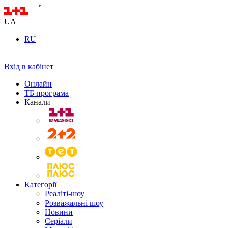
UA
RU
Вхід в кабінет
Онлайн
ТБ програма
Канали
Категорії
Реаліті-шоу
Розважальні шоу
Новини
Серіали