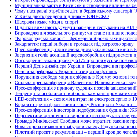
Муніципальна варта в Києві: як її створення вплине на без
Чому насправді отруїлися діти в бердянському санаторії 
У Києві діють рейдери під знаком ЮНЕСКО
Шахраям немає місця в спорті
Підлітки вимагають усунути бар'єри в тестуванні на ВІЛ з
Впровадження земельного ринку: чи стане нинішнє подо
"Кіровоградські ковбої" – фермери зі зброєю захищаються
Закарпаття: перші вибори в громадах під загрозою зриву
Прес-конференція, присвячена дням українського кіно в 
Звернення голів асоціацій деревообробних підприємств п
Обговорення законопроекту 6175 про примусове позбавл
Перший День дизайнера України. Впровадження професійн
Пенсійна реформа в Україні: позиція профспілок
Порушення свободи мирних зібрань в Криму: основні тенд
Спільна прес-конференція Валентина Наливайченка і м
Прес-конференція з приводу судових позовів авіакомпані
Тенденції та особливості виборчої кампанії проміжних ви
LED-освітлення – економія витрат на електроенергію в 10
Відкрито третій фронт війни з боку Росії проти України – 
Прес-конференція інвесторів недобудованих будинків: Ж
Перспективи органічного виробництва продуктів харчуван
Громада Микільської Слобідки може втратити законне пра
Нова спроба незаконної забудови скверу Радунка на просп
Пілотний проект з рекультивації – перший крок до легалі