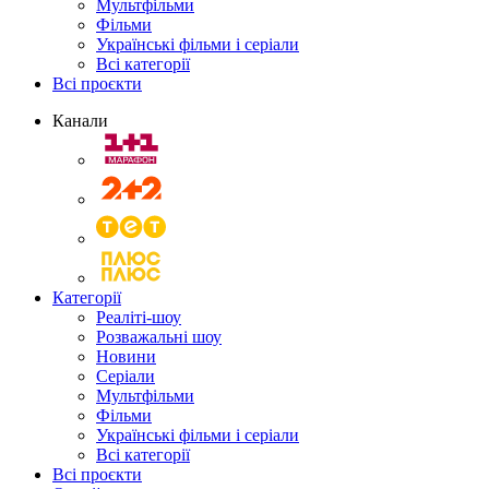
Мультфільми
Фільми
Українські фільми і серіали
Всі категорії
Всі проєкти
Канали
Категорії
Реаліті-шоу
Розважальні шоу
Новини
Серіали
Мультфільми
Фільми
Українські фільми і серіали
Всі категорії
Всі проєкти