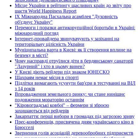
Місце України в рейтингу щасливих країн до звіту про
щастя World Happiness Report
ІХ Міжнародна Пасхальна асамблея "Духовність
об'єднує Україну"
Перемоги і поразки антикорупційної боротьби в Україні:
міжнародний погляд
Інтернет-провайдера звинувачують у зазіханні на
територіальну цілісність України
Муніципальна варта в Києві: як її створення вплине на
безпеку в місті?
Чому насправді отруїлися діти в бердянському санаторії
"Лазурний" і хто в цьому винен?
У Києві діють рейдери під знаком ЮНЕСКО
Шахраям немає місця в спорті
Підлітки вимагають усунути бар'єри в тестуванні на ВІЛ
з 14 років
Впровадження земельного ринку: чи стане нинішнє
подовження мораторію останнім
"Кіровоградські ковбої" – фермери зі зброєю
захищаються від рейдерів
Закарпаття: перші вибори в громадах під загрозою зриву
Прес-конференція, присвячена дням українського кіно в
Брюсселі
Звернення голів асоціацій деревообробних підприємств