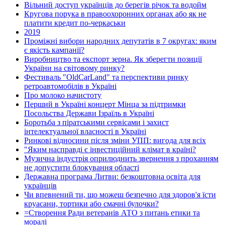
Вільний доступ українців до берегів річок та водойм
Кругова порука в правоохоронних органах або як не
платити кредит по-черкаськи
2019
Проміжні вибори народних депутатів в 7 округах: яким
є якість кампанії?
Виробництво та експорт зерна. Як зберегти позиції
України на світовому ринку?
Фестиваль "OldCarLand" та перспективи ринку
ретроавтомобілів в Україні
Про молоко начистоту
Перший в Україні концерт Мінца за підтримки
Посольства Держави Ізраїль в Україні
Боротьба з піратськими сервісами і захист
інтелектуальної власності в Україні
Ринкові відносини після зміни УПП: вигода для всіх
"Яким насправді є інвестиційний клімат в країні?
Музична індустрія оприлюднить звернення з проханням
не допустити блокування області
Державна програма Литви: безкоштовна освіта для
українців
Чи впевнений ти, що можеш безпечно для здоров'я їсти
круасани, тортики або смачні булочки?
=Створення Ради ветеранів АТО з питань етики та
моралі