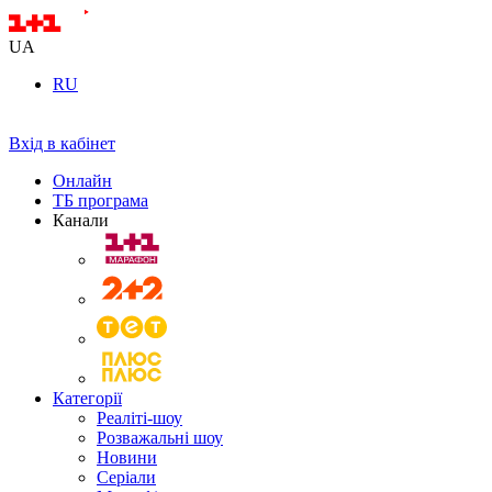
UA
RU
Вхід в кабінет
Онлайн
ТБ програма
Канали
Категорії
Реаліті-шоу
Розважальні шоу
Новини
Серіали