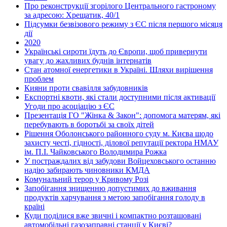
Про реконструкції згорілого Центрального гастроному
за адресою: Хрещатик, 40/1
Підсумки безвізового режиму з ЄС після першого місяця
дії
2020
Українські сироти їдуть до Європи, щоб привернути
увагу до жахливих буднів інтернатів
Стан атомної енергетики в Україні. Шляхи вирішення
проблем
Кияни проти свавілля забудовників
Експортні квоти, які стали доступними після активації
Угоди про асоціацію з ЄС
Презентація ГО "Жінка & Закон": допомога матерям, які
перебувають в боротьбі за своїх дітей
Рішення Оболонського районного суду м. Києва щодо
захисту честі, гідності, ділової репутації ректора НМАУ
ім. П.І. Чайковського Володимира Рожка
У постраждалих від забудови Войцеховського останню
надію забирають чиновники КМДА
Комунальний терор у Кривому Розі
Запобігання знищенню допустимих до вживання
продуктів харчування з метою запобігання голоду в
країні
Куди поділися вже звичні і компактно розташовані
автомобільні газозаправні станції у Києві?