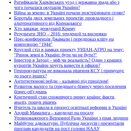
Ратифікація Харківських угод і державна зрада або з
чого почалася окупація України?
Війна за землю: в Україні почали розстрілювати селян?
Боротьба двох земельних проектів: провладного і
альтернативного від Корнацького
Хто заважає деокупації Криму
Результати ЗНО – 2016: тенденції та висновки
Прес-конференція Джамали і передпоказ кліпу на
композицію "1944"
Круглий стіл в рамках проекту УНІАН-АГРО на тему:
"Ринок землі в Україні: бути чи не бути?"
Інвестор в Затоці – міф чи реальність? Один з кращих
курортів України хочуть вивести в офшор?
Генпрокуратура не виконала рішення КСУ і примушує
до цього інших?
Антитютюнові рейди – кальянні під прицілом!
Розвиток малого та середнього бізнесу через посилення
бізнес-об'єднань
Критичний стан споживчого ринку країни: факти,
аналіз, пошук рішень
Вчитель та школа в процесі освітньої реформи в Україні
Андрій Мамалига – кандидат на посаду
Уповноваженого Верховної Ради України з прав людини
Майбутнє адвокатури. Публічна дискусія і презентація
програм кандидатів на пост голови НААУ