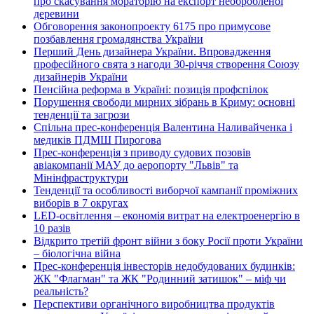
про скасування мораторію на експорт необробленої
деревини
Обговорення законопроекту 6175 про примусове
позбавлення громадянства України
Перший День дизайнера України. Впровадження
професійного свята з нагоди 30-річчя створення Союзу
дизайнерів України
Пенсійна реформа в Україні: позиція профспілок
Порушення свободи мирних зібрань в Криму: основні
тенденції та загрози
Спільна прес-конференція Валентина Наливайченка і
медиків ПДМШ Пирогова
Прес-конференція з приводу судових позовів
авіакомпанії МАУ до аеропорту "Львів" та
Мінінфраструктури
Тенденції та особливості виборчої кампанії проміжних
виборів в 7 округах
LED-освітлення – економія витрат на електроенергію в
10 разів
Відкрито третій фронт війни з боку Росії проти України
– біологічна війна
Прес-конференція інвесторів недобудованих будинків:
ЖК "Флагман" та ЖК "Родинний затишок" – міф чи
реальність?
Перспективи органічного виробництва продуктів