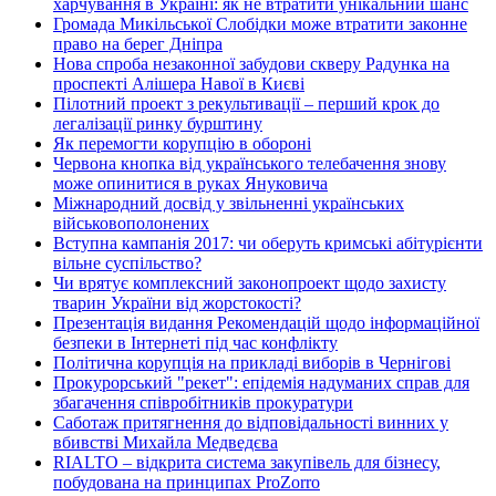
харчування в Україні: як не втратити унікальний шанс
Громада Микільської Слобідки може втратити законне
право на берег Дніпра
Нова спроба незаконної забудови скверу Радунка на
проспекті Алішера Навої в Києві
Пілотний проект з рекультивації – перший крок до
легалізації ринку бурштину
Як перемогти корупцію в обороні
Червона кнопка від українського телебачення знову
може опинитися в руках Януковича
Міжнародний досвід у звільненні українських
військовополонених
Вступна кампанія 2017: чи оберуть кримські абітурієнти
вільне суспільство?
Чи врятує комплексний законопроект щодо захисту
тварин України від жорстокості?
Презентація видання Рекомендацій щодо інформаційної
безпеки в Інтернеті під час конфлікту
Політична корупція на прикладі виборів в Чернігові
Прокурорський "рекет": епідемія надуманих справ для
збагачення співробітників прокуратури
Саботаж притягнення до відповідальності винних у
вбивстві Михайла Медведєва
RIALTO – відкрита система закупівель для бізнесу,
побудована на принципах ProZorro