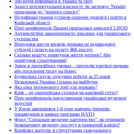
500-річчя реформації в Україні та світі
Захист інтелектуальної власності: чи загрожує Україні
попадання до "чорного списку"
Недофінансування установ охорони здоров'я і освіти в
Київській області
Прес-конференція Лікарні ізраїльської онкології LISOD
Антирелігійні законопроекти: виклики для українського
суспільства
Впродовж шести місяців держава не відшкодовує
субсидії і пільги на оплату ЖК-послуг
Скільки коштує порятунок життя дитини? Або
порятунок страхуванням!
Зміни в ліцензійних умовах – протидія торгівлі людьми
або посилення тиску на бізнес
Будівельна галузь: підсумки роботи за 25 років
Незалежної України і плани на майбутнє
Яка ціна тютюнового лобі для держави?
Київ – це європейська столиця чи кам'яний гетто?
Прес-конференція представників української музичної
індустрії
У Києві завершився 1-й етап навчань тренерів-
парамедиків в рамках програми НАТО
Фонд "Соціальне медичне партнерство": як отримати
безкоштовну медичну послугу в приватній клініці?
Конфлікт жителів зі структурами скандального