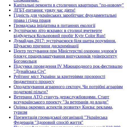
Капітальні ремонти в столичних квартирах "по-новому"
ЛГБТ-питання: уряду час діяти!
Гідність для українських заробітчан: фундаментальні
права і гідна праця
Громадська ініціатива в питаннях екології
Зустрічаємо літо яскраво: в столиці вчетверте
відбудеться Кольоровий пробіг Kyiv Color Run!
Думайдан-2017: зустрічаємося біля шатра розуміння.
Шукаємо причини дискримінації
Центр тестування при Міністерстві охорони здоров'я
блокує працевлаштування випускників університету
Богомольця
Підсумки проведення IV Міжнародного рок-фестивалю
"Дунайська Січ"
Рейтинг міст України за критеріями прозорості
бюджетного процесу
Оподаткування аграрного сектору. Чи потрібні аграріям
податкові пільги?
Ветерани АТО стануть держслужбовцями. Старт
всеукраїнського проекту "За ветеранів до влади"
Оцінка окремих аспектів розвитку Києва: реклама,
туризм
Презентація громадської організації "Українська
Федерація "Здоровий спосіб життя"