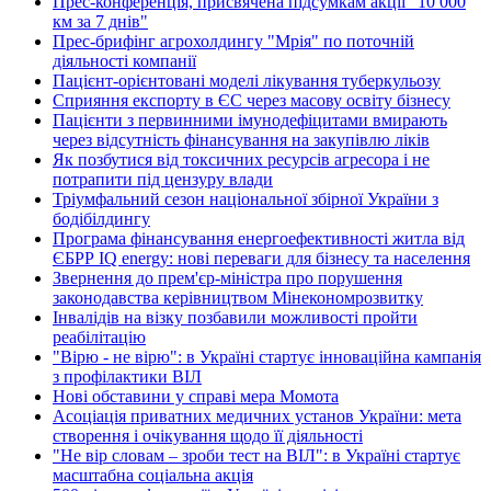
Прес-конференція, присвячена підсумкам акції "10 000
км за 7 днів"
Прес-брифінг агрохолдингу "Мрія" по поточній
діяльності компанії
Пацієнт-орієнтовані моделі лікування туберкульозу
Сприяння експорту в ЄС через масову освіту бізнесу
Пацієнти з первинними імунодефіцитами вмирають
через відсутність фінансування на закупівлю ліків
Як позбутися від токсичних ресурсів агресора і не
потрапити під цензуру влади
Тріумфальний сезон національної збірної України з
бодібілдингу
Програма фінансування енергоефективності житла від
ЄБРР IQ energy: нові переваги для бізнесу та населення
Звернення до прем'єр-міністра про порушення
законодавства керівництвом Мінекономрозвитку
Інвалідів на візку позбавили можливості пройти
реабілітацію
"Вірю - не вірю": в Україні стартує інноваційна кампанія
з профілактики ВІЛ
Нові обставини у справі мера Момота
Асоціація приватних медичних установ України: мета
створення і очікування щодо її діяльності
"Не вір словам – зроби тест на ВІЛ": в Україні стартує
масштабна соціальна акція