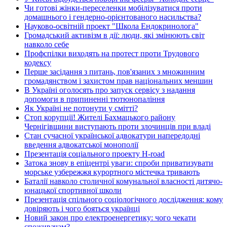
Чи готові жінки-переселенки мобілізуватися проти
домашнього і гендерно-орієнтованого насильства?
Науково-освітній проект "Школа Ендокринолога"
Громадський активізм в дії: люди, які змінюють світ
навколо себе
Профспілки виходять на протест проти Трудового
кодексу
Перше засідання з питань, пов'язаних з множинним
громадянством і захистом прав національних меншин
В Україні оголосять про запуск сервісу з надання
допомоги в припиненні тютюнопаління
Як Україні не потонути у смітті?
Стоп корупції! Жителі Бахмацького району
Чернігівщини виступають проти злочинців при владі
Стан сучасної української адвокатури напередодні
введення адвокатської монополії
Презентація соціального проекту H-road
Затока знову в епіцентрі уваги: спроби приватизувати
морське узбережжя курортного містечка тривають
Баталії навколо столичної комунальної власності дитячо-
юнацької спортивної школи
Презентація спільного соціологічного дослідження: кому
довіряють і чого бояться українці
Новий закон про електроенергетику: чого чекати
споживачам?