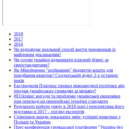
2018
2017
2016
Чи відповідає реальний спосіб життя чиновників їх
майновим деклараціям?
Чи готові українці відкривати власний бізнес за
євростандартами?
Як Міноборони "розбазарив" бюджетні кошти для
придбання квартир? Солдатський аудит 2-х останніх
років
Екстрадиція Платона: провал міжнародної політики або
продаж українських громадян за мільярд?
#EUkraine: вигоди та проблеми української економіки
при переході на європейські технічні стандарти
Результати роботи уряду в 2016 році і перспектива його
відставки в 2017 – погляд експертів
Співпраця заради локальних змін: успішні практики з
Польщі та України
Прес-конференція громадської платформи "Україна без