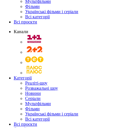
Мультфільми
Фільми
Українські фільми і серіали
Всі категорії
Всі проєкти
Канали
Категорії
Реаліті-шоу
Розважальні шоу
Новини
Серіали
Мультфільми
Фільми
Українські фільми і серіали
Всі категорії
Всі проєкти