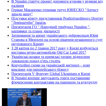
В Україні стартує проект допомоги курцям у відмові від
паління
Герман Макаренко отримав титул ЮНЕСКО "Артист
заради миру"
Підсумки візиту представників Реабілітаційного Центру
"Левінштейн" Ізраїль
Презентація ГО " Народний трибунал України ",
напрямки та плани діяльності
Затримання та арешт українського добровольця Юрія
Старова в Мюнхені на основі рішення незаконного суду
окупованого Криму
З 28 квітня по 2 травня 2017 року у Києві відбудеться
виставка ретро-автомобілів Old Car Land 2017
Українські козаки та кримські татари: відносини
довжиною понад п'ять століть
Корупційні схеми на українській митниці – нові
виклики для європейського бізнесу
Презентація V Форуму Global Ukrainians в Києві
В Україні вперше запускають торги поставними
ф'ючерсними контрактами на пшеницю та кукурудзу