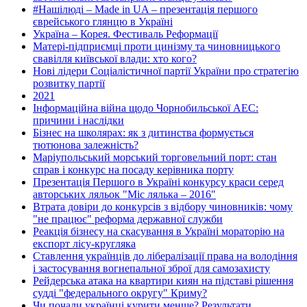
#Нашілюді – Made in UA – презентація першого
єврейського глянцю в Україні
Україна – Корея. Фестиваль Реформації
Матері-підприємці проти цинізму та чиновницького
свавілля київської влади: хто кого?
Нові лідери Соціалістичної партії України про стратегію
розвитку партії
2021
Інформаційна війна щодо Чорнобильської АЕС:
причини і наслідки
Бізнес на школярах: як з дитинства формується
тютюнова залежність?
Маріупольський морський торговельний порт: стан
справ і конкурс на посаду керівника порту
Презентація Першого в Україні конкурсу краси серед
авторських ляльок "Міс лялька – 2016"
Втрата довіри до конкурсів з відбору чиновників: чому
"не працює" реформа державної служби
Реакція бізнесу на скасування в Україні мораторію на
експорт лісу-кругляка
Ставлення українців до лібералізації права на володіння
і застосування вогнепальної зброї для самозахисту
Рейдерська атака на квартири киян на підставі рішення
судді "федерального округу" Криму?
Чи почали українці курити менше? Результати