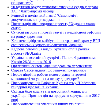
сепаратизму"
50 відтінків бруду: технології тиску на суддів у справі
ЗАТ "Житомирські ласощі"
Репресії в політичній партії "Самопоміч":
документальне підтвердження
Презентація міжнародного проекту "Художня хвиля
світу"
Сучасні загрози в лісовій галузі та нездійснені реформи
на ринку деревини
Хто хоче відібрати майбутній центральний храм у ВРЦ
євангельських християн-баптистів України?
Кадрова революція влади: круглий стіл в рамках
проекту #EUkraine
Україна на всесвітній зустрічі з Папою Франциском:
Краків 26-31 липня 2016
Органічний сектор України: реалії та перспективи
Справа Євромайдану: що заважає покаранню?
Перше півріччя роботи нового уряду: втрачені
можливості чи успіх на шляху до реформ?
Прес-конференція Габріели Кубі на тему "Небезпека
гендерної ідеології в Україні"
Скільки буде коштувати новорічний кошик для
українців. Прогноз цін на продукти харчування в 2017
році
Прес-конференція учасників ринку утилізації