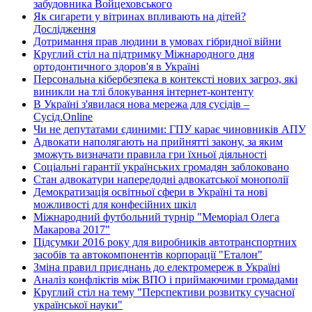
забудовника Войцеховського
Як сигарети у вітринах впливають на дітей?
Дослідження
Дотримання прав людини в умовах гібридної війни
Круглий стіл на підтримку Міжнародного дня
ортодонтичного здоров'я в Україні
Персональна кібербезпека в контексті нових загроз, які
виникли на тлі блокування інтернет-контенту
В Україні з'явилася нова мережа для сусідів –
Сусід.Online
Чи не депутатами єдиними: ГПУ карає чиновників АПУ
Адвокати наполягають на прийнятті закону, за яким
зможуть визначати правила гри їхньої діяльності
Соціальні гарантії українських громадян заблоковано
Стан адвокатури напередодні адвокатської монополії
Демократизація освітньої сфери в Україні та нові
можливості для конфесійних шкіл
Міжнародний футбольний турнір "Меморіал Олега
Макарова 2017"
Підсумки 2016 року для виробників автотранспортних
засобів та автокомпонентів корпорації "Еталон"
Зміна правил приєднань до електромереж в Україні
Аналіз конфліктів між ВПО і приймаючими громадами
Круглий стіл на тему "Перспективи розвитку сучасної
української науки"