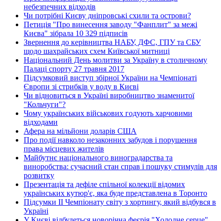
небезпечних відходів
Чи потрібні Києву дніпровські схили та острови?
Петиція "Про винесення заводу "Фанплит" за межі
Києва" зібрала 10 329 підписів
Звернення до керівництва НАБУ, ДФС, ГПУ та СБУ
щодо шахрайських схем Київської митниці
Національний День молитви за Україну в столичному
Палаці спорту 27 травня 2017
Підсумковий виступ збірної України на Чемпіонаті
Європи зі стрибків у воду в Києві
Чи відновиться в Україні виробництво знаменитої
"Кольчуги"?
Чому українських військових годують харчовими
відходами
Афера на мільйони доларів США
Про події навколо незаконних забудов і порушення
права місцевих жителів
Майбутнє національного виноградарства та
виноробства: сучасний стан справ і пошуку стимулів для
розвитку
Презентація та дефіле спільної колекції відомих
українських кутюр'є, яка буде представлена в Торонто
Підсумки ІІ Чемпіонату світу з хортингу, який відбувся в
Україні
У Києві відбудеться новорічна феєрія "Холодне серце"