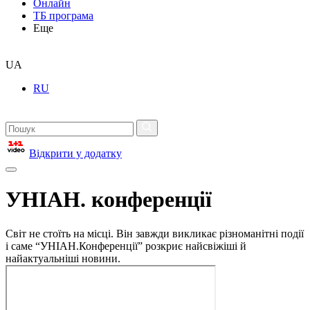
Онлайн
ТБ програма
Еще
UA
RU
Відкрити у додатку
УНІАН. конференції
Світ не стоїть на місці. Він завжди викликає різноманітні події
і саме “УНІАН.Конференції” розкриє найсвіжіші й
найактуальніші новини.