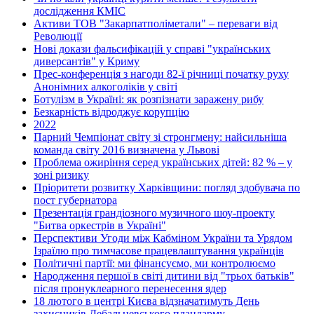
дослідження КМІС
Активи ТОВ "Закарпатполіметали" – переваги від
Революції
Нові докази фальсифікацій у справі "українських
диверсантів" у Криму
Прес-конференція з нагоди 82-ї річниці початку руху
Анонімних алкоголіків у світі
Ботулізм в Україні: як розпізнати заражену рибу
Безкарність відроджує корупцію
2022
Парний Чемпіонат світу зі стронгмену: найсильніша
команда світу 2016 визначена у Львові
Проблема ожиріння серед українських дітей: 82 % – у
зоні ризику
Пріоритети розвитку Харківщини: погляд здобувача по
пост губернатора
Презентація грандіозного музичного шоу-проекту
"Битва оркестрів в Україні"
Перспективи Угоди між Кабміном України та Урядом
Ізраїлю про тимчасове працевлаштування українців
Політичні партії: ми фінансуємо, ми контролюємо
Народження першої в світі дитини від "трьох батьків"
після пронуклеарного перенесення ядер
18 лютого в центрі Києва відзначатимуть День
захисників Дебальцевського плацдарму