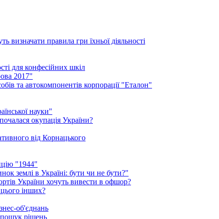
ть визначати правила гри їхньої діяльності
ості для конфесійних шкіл
ова 2017"
обів та автокомпонентів корпорації "Еталон"
аїнської науки"
 почалася окупація України?
нативного від Корнацького
ицію "1944"
ок землі в Україні: бути чи не бути?"
рортів України хочуть вивести в офшор?
 цього інших?
знес-об'єднань
 пошук рішень