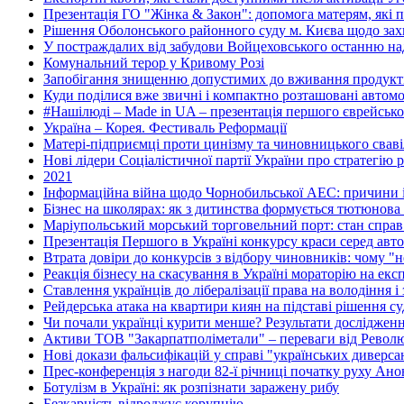
Презентація ГО "Жінка & Закон": допомога матерям, які пе
Рішення Оболонського районного суду м. Києва щодо захис
У постраждалих від забудови Войцеховського останню 
Комунальний терор у Кривому Розі
Запобігання знищенню допустимих до вживання продуктів
Куди поділися вже звичні і компактно розташовані автомоб
#Нашілюді – Made in UA – презентація першого єврейсько
Україна – Корея. Фестиваль Реформації
Матері-підприємці проти цинізму та чиновницького свавіл
Нові лідери Соціалістичної партії України про стратегію р
2021
Інформаційна війна щодо Чорнобильської АЕС: причини і
Бізнес на школярах: як з дитинства формується тютюнова 
Маріупольський морський торговельний порт: стан справ 
Презентація Першого в Україні конкурсу краси серед авто
Втрата довіри до конкурсів з відбору чиновників: чому 
Реакція бізнесу на скасування в Україні мораторію на екс
Ставлення українців до лібералізації права на володіння і
Рейдерська атака на квартири киян на підставі рішення с
Чи почали українці курити менше? Результати дослідже
Активи ТОВ "Закарпатполіметали" – переваги від Револю
Нові докази фальсифікацій у справі "українських диверса
Прес-конференція з нагоди 82-ї річниці початку руху Анон
Ботулізм в Україні: як розпізнати заражену рибу
Безкарність відроджує корупцію