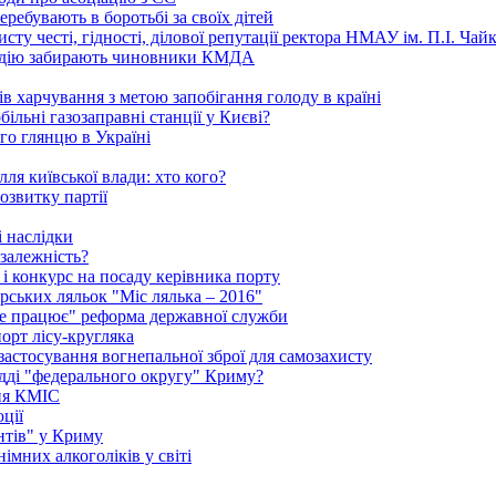
ребувають в боротьбі за своїх дітей
ту честі, гідності, ділової репутації ректора НМАУ ім. П.І. Ч
надію забирають чиновники КМДА
 харчування з метою запобігання голоду в країні
ільні газозаправні станції у Києві?
го глянцю в Україні
ля київської влади: хто кого?
озвитку партії
 наслідки
залежність?
і конкурс на посаду керівника порту
рських ляльок "Міс лялька – 2016"
"не працює" реформа державної служби
порт лісу-кругляка
 застосування вогнепальної зброї для самозахисту
удді "федерального округу" Криму?
ння КМІС
ції
нтів" у Криму
імних алкоголіків у світі