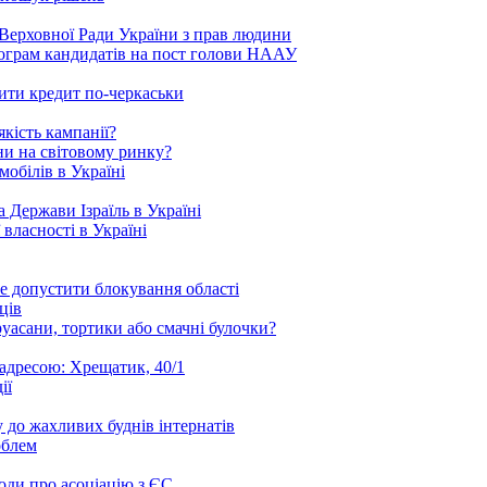
Верховної Ради України з прав людини
рограм кандидатів на пост голови НААУ
ити кредит по-черкаськи
кість кампанії?
ни на світовому ринку?
обілів в Україні
 Держави Ізраїль в Україні
 власності в Україні
е допустити блокування області
ців
уасани, тортики або смачні булочки?
 адресою: Хрещатик, 40/1
ії
 до жахливих буднів інтернатів
облем
годи про асоціацію з ЄС