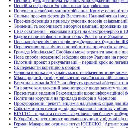
Перший День дизайнера України. Впровадження професійн
Пенсійна реформа в Україні: позиція профспілок
Порушення свободи мирних зібрань в Криму: основні тенд
Спільна прес-конференція Валентина Наливайченка і м
Прес-конференція з приводу судових позовів авіакомпані
Тенденції та особливості виборчої кампанії проміжних ви
LED-освітлення – економія витрат на електроенергію в 10
Відкрито третій фронт війни з боку Росії проти України – 
Прес-конференція інвесторів недобудованих будинків: Ж
Перспективи органічного виробництва продуктів харчуван
Громада Микільської Слобідки може втратити законне пра
Нова спроба незаконної забудови скверу Радунка на просп
Пілотний проект з рекультивації – перший крок до легалі
Як перемогти корупцію в обороні
Червона кнопка від українського телебачення знову може
Міжнародний досвід у звільненні українських військово
Вступна кампанія 2017: чи оберуть кримські абітурієнти в
Чи врятує комплексний законопроект щодо захисту тварин
Презентація видання Рекомендацій щодо інформаційної без
Політична корупція на прикладі виборів в Чернігові
Прокурорський "рекет": епідемія надуманих справ для зб
Саботаж притягнення до відповідальності винних у вбив
RIALTO – відкрита система закупівель для бізнесу, побуд
В Україні стартує проект допомоги курцям у відмові від 
Герман Макаренко отримав титул ЮНЕСКО "Артист зара