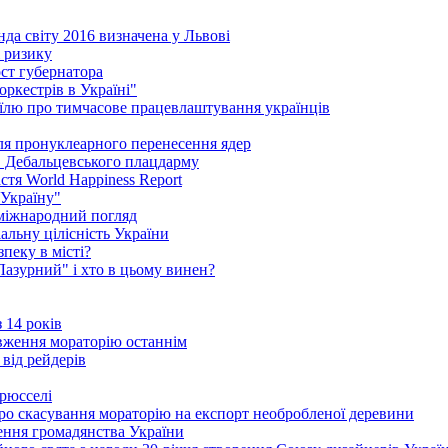
да світу 2016 визначена у Львові
і ризику
ст губернатора
ркестрів в Україні"
їлю про тимчасове працевлаштування українців
сля пронуклеарного перенесення ядер
в Дебальцевського плацдарму
стя World Happiness Report
 Україну"
 міжнародний погляд
альну цілісність України
пеку в місті?
"Лазурний" і хто в цьому винен?
 14 років
вження мораторію останнім
 від рейдерів
Брюсселі
ро скасування мораторію на експорт необробленої деревини
ення громадянства України