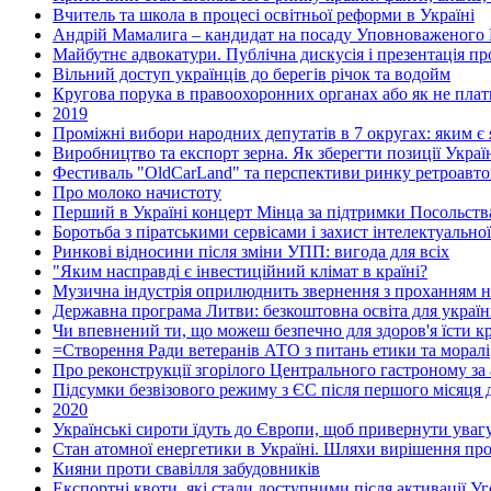
Вчитель та школа в процесі освітньої реформи в Україні
Андрій Мамалига – кандидат на посаду Уповноваженого 
Майбутнє адвокатури. Публічна дискусія і презентація п
Вільний доступ українців до берегів річок та водойм
Кругова порука в правоохоронних органах або як не плат
2019
Проміжні вибори народних депутатів в 7 округах: яким є я
Виробництво та експорт зерна. Як зберегти позиції Украї
Фестиваль "OldCarLand" та перспективи ринку ретроавтом
Про молоко начистоту
Перший в Україні концерт Мінца за підтримки Посольства
Боротьба з піратськими сервісами і захист інтелектуальної
Ринкові відносини після зміни УПП: вигода для всіх
"Яким насправді є інвестиційний клімат в країні?
Музична індустрія оприлюднить звернення з проханням н
Державна програма Литви: безкоштовна освіта для україн
Чи впевнений ти, що можеш безпечно для здоров'я їсти кр
=Створення Ради ветеранів АТО з питань етики та моралі
Про реконструкції згорілого Центрального гастроному за
Підсумки безвізового режиму з ЄС після першого місяця д
2020
Українські сироти їдуть до Європи, щоб привернути увагу
Стан атомної енергетики в Україні. Шляхи вирішення пр
Кияни проти свавілля забудовників
Експортні квоти, які стали доступними після активації У