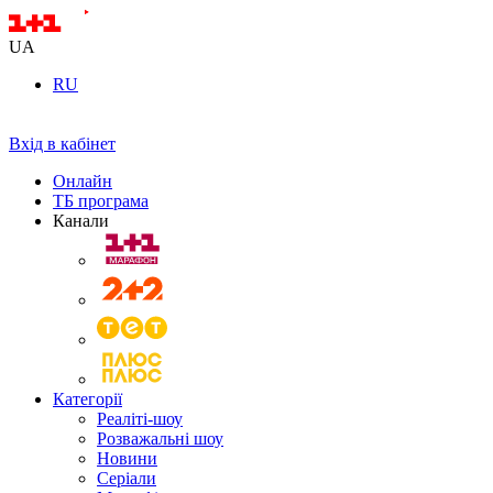
UA
RU
Вхід в кабінет
Онлайн
ТБ програма
Канали
Категорії
Реаліті-шоу
Розважальні шоу
Новини
Серіали