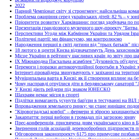
2022
Парний Чемпіонат світу зі стронгмену: найсильніша коман
Проблема ожиріння серед українських дітей: 82 % – у зон
Пріоритети розвитку Харківщини: погляд здобувача по по
Презентація грандіозного музичного шоу-проекту "Битва о
Перспективи Угоди між Кабміном України та Урядом Ізра
Політичні партії: ми фінансуємо, ми контролюємо
Народження першої в світі дитини від "трьох батьків" пі
18 лютого в центрі Києва відзначатимуть День захисникі
Місце України в рейтингу щасливих країн до звіту про ща
ІХ Міжнародна Пасхальна асамблея "Духовність об'єднує
Перемоги і поразки антикорупційної боротьби в Україні:
Інтернет-провайдера звинувачують у зазіханні на територі
Муніципальна варта в Києві: як її створення вплине на без
Чому насправді отруїлися діти в бердянському санаторії 
У Києві діють рейдери під знаком ЮНЕСКО
Шахраям немає місця в спорті
Підлітки вимагають усунути бар'єри в тестуванні на ВІЛ з
Впровадження земельного ринку: чи стане нинішнє подо
"Кіровоградські ковбої" – фермери зі зброєю захищаються
Закарпаття: перші вибори в громадах під загрозою зриву
Прес-конференція, присвячена дням українського кіно в 
Звернення голів асоціацій деревообробних підприємств п
Обговорення законопроекту 6175 про примусове позбавл