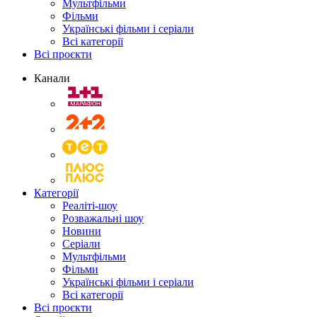
Мультфільми
Фільми
Українські фільми і серіали
Всі категорії
Всі проєкти
Канали
Категорії
Реаліті-шоу
Розважальні шоу
Новини
Серіали
Мультфільми
Фільми
Українські фільми і серіали
Всі категорії
Всі проєкти