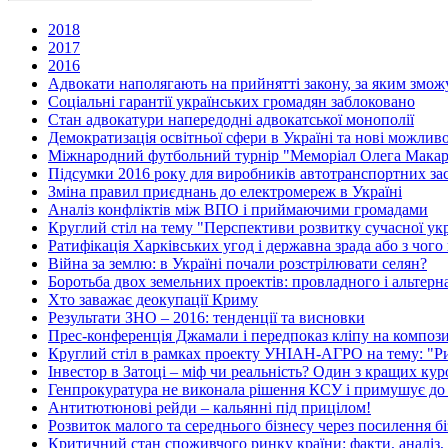
2018
2017
2016
Адвокати наполягають на прийнятті закону, за яким зможу
Соціальні гарантії українських громадян заблоковано
Стан адвокатури напередодні адвокатської монополії
Демократизація освітньої сфери в Україні та нові можлив
Міжнародний футбольний турнір "Меморіал Олега Макар
Підсумки 2016 року для виробників автотранспортних зас
Зміна правил приєднань до електромереж в Україні
Аналіз конфліктів між ВПО і приймаючими громадами
Круглий стіл на тему "Перспективи розвитку сучасної укр
Ратифікація Харківських угод і державна зрада або з чого
Війна за землю: в Україні почали розстрілювати селян?
Боротьба двох земельних проектів: провладного і альтер
Хто заважає деокупації Криму
Результати ЗНО – 2016: тенденції та висновки
Прес-конференція Джамали і передпоказ кліпу на композ
Круглий стіл в рамках проекту УНІАН-АГРО на тему: "Рин
Інвестор в Затоці – міф чи реальність? Один з кращих ку
Генпрокуратура не виконала рішення КСУ і примушує до
Антитютюнові рейди – кальянні під прицілом!
Розвиток малого та середнього бізнесу через посилення бі
Критичний стан споживчого ринку країни: факти, аналіз,