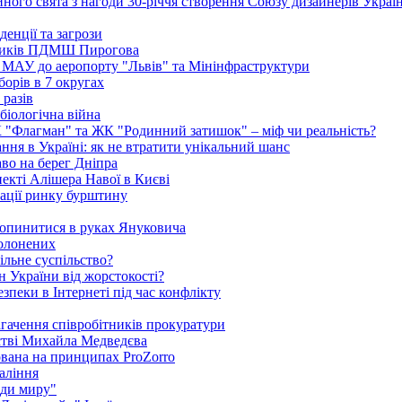
ого свята з нагоди 30-річчя створення Союзу дизайнерів Украї
енції та загрози
едиків ПДМШ Пирогова
ї МАУ до аеропорту "Львів" та Мінінфраструктури
борів в 7 округах
 разів
біологічна війна
К "Флагман" та ЖК "Родинний затишок" – міф чи реальність?
ня в Україні: як не втратити унікальний шанс
во на берег Дніпра
екті Алішера Навої в Києві
зації ринку бурштину
 опинитися в руках Януковича
полонених
ільне суспільство?
 України від жорстокості?
пеки в Інтернеті під час конфлікту
агачення співробітників прокуратури
стві Михайла Медведєва
ована на принципах ProZorro
паління
ди миру"