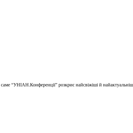
ії і саме “УНІАН.Конференції” розкриє найсвіжіші й найактуальні