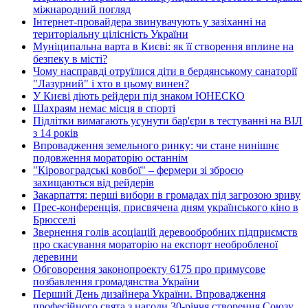
міжнародний погляд
Інтернет-провайдера звинувачують у зазіханні на
територіальну цілісність України
Муніципальна варта в Києві: як її створення вплине на
безпеку в місті?
Чому насправді отруїлися діти в бердянському санаторії
"Лазурний" і хто в цьому винен?
У Києві діють рейдери під знаком ЮНЕСКО
Шахраям немає місця в спорті
Підлітки вимагають усунути бар'єри в тестуванні на ВІЛ
з 14 років
Впровадження земельного ринку: чи стане нинішнє
подовження мораторію останнім
"Кіровоградські ковбої" – фермери зі зброєю
захищаються від рейдерів
Закарпаття: перші вибори в громадах під загрозою зриву
Прес-конференція, присвячена дням українського кіно в
Брюсселі
Звернення голів асоціацій деревообробних підприємств
про скасування мораторію на експорт необробленої
деревини
Обговорення законопроекту 6175 про примусове
позбавлення громадянства України
Перший День дизайнера України. Впровадження
професійного свята з нагоди 30-річчя створення Союзу