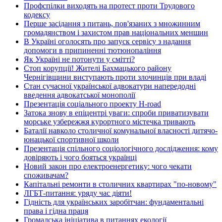
Профспілки виходять на протест проти Трудового
кодексу
Перше засідання з питань, пов'язаних з множинним
громадянством і захистом прав національних меншин
В Україні оголосять про запуск сервісу з надання
допомоги в припиненні тютюнопаління
Як Україні не потонути у смітті?
Стоп корупції! Жителі Бахмацького району
Чернігівщини виступають проти злочинців при владі
Стан сучасної української адвокатури напередодні
введення адвокатської монополії
Презентація соціального проекту H-road
Затока знову в епіцентрі уваги: спроби приватизувати
морське узбережжя курортного містечка тривають
Баталії навколо столичної комунальної власності дитячо-
юнацької спортивної школи
Презентація спільного соціологічного дослідження: кому
довіряють і чого бояться українці
Новий закон про електроенергетику: чого чекати
споживачам?
Капітальні ремонти в столичних квартирах "по-новому"
ЛГБТ-питання: уряду час діяти!
Гідність для українських заробітчан: фундаментальні
права і гідна праця
Громадська ініціатива в питаннях екології