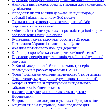
Антирелігійні законопроекти: виклики для українського
суспільства
Впродовж шести місяців держава не відшкодовує
субсидії і пільги на оплату ЖК-послуг
Скільки коштує порятунок життя дитини? Або
порятунок страхуванням!
Зміни в ліцензійних умовах – протидія торгівлі людьми
або посилення тиску на бізнес
Будівельна галузь: підсумки роботи за 25 років
Незалежної України і плани на майбутнє
Яка ціна тютюнового лобі для держави?
Київ – це європейська столиця чи кам'яний гетто?
Прес-конференція представників української музичної
індустрії
У Києві завершився 1-й етап навчань тренерів-
парамедиків в рамках програми НАТО
Фонд "Соціальне медичне партнерство": як отримати
безкоштовну медичну послугу в приватній клініці?
Конфлікт жителів зі структурами скандального
забудовника Войцеховського
Як сигарети у вітринах впливають на дітей?
Дослідження
Дотримання прав людини в умовах гібридної війни
Круглий стіл на підтримку Міжнародного дня