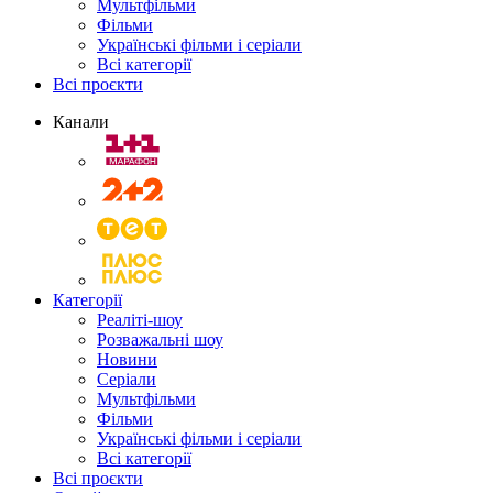
Мультфільми
Фільми
Українські фільми і серіали
Всі категорії
Всі проєкти
Канали
Категорії
Реаліті-шоу
Розважальні шоу
Новини
Серіали
Мультфільми
Фільми
Українські фільми і серіали
Всі категорії
Всі проєкти