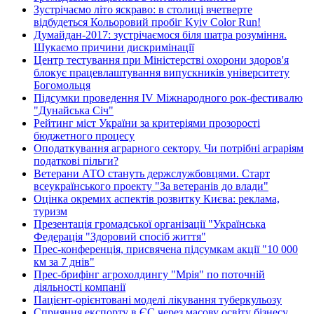
Зустрічаємо літо яскраво: в столиці вчетверте
відбудеться Кольоровий пробіг Kyiv Color Run!
Думайдан-2017: зустрічаємося біля шатра розуміння.
Шукаємо причини дискримінації
Центр тестування при Міністерстві охорони здоров'я
блокує працевлаштування випускників університету
Богомольця
Підсумки проведення IV Міжнародного рок-фестивалю
"Дунайська Січ"
Рейтинг міст України за критеріями прозорості
бюджетного процесу
Оподаткування аграрного сектору. Чи потрібні аграріям
податкові пільги?
Ветерани АТО стануть держслужбовцями. Старт
всеукраїнського проекту "За ветеранів до влади"
Оцінка окремих аспектів розвитку Києва: реклама,
туризм
Презентація громадської організації "Українська
Федерація "Здоровий спосіб життя"
Прес-конференція, присвячена підсумкам акції "10 000
км за 7 днів"
Прес-брифінг агрохолдингу "Мрія" по поточній
діяльності компанії
Пацієнт-орієнтовані моделі лікування туберкульозу
Сприяння експорту в ЄС через масову освіту бізнесу