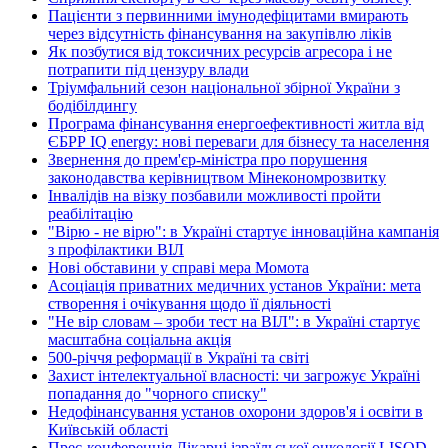
Пацієнти з первинними імунодефіцитами вмирають
через відсутність фінансування на закупівлю ліків
Як позбутися від токсичних ресурсів агресора і не
потрапити під цензуру влади
Тріумфальний сезон національної збірної України з
бодібілдингу
Програма фінансування енергоефективності житла від
ЄБРР IQ energy: нові переваги для бізнесу та населення
Звернення до прем'єр-міністра про порушення
законодавства керівництвом Мінекономрозвитку
Інвалідів на візку позбавили можливості пройти
реабілітацію
"Вірю - не вірю": в Україні стартує інноваційна кампанія
з профілактики ВІЛ
Нові обставини у справі мера Момота
Асоціація приватних медичних установ України: мета
створення і очікування щодо її діяльності
"Не вір словам – зроби тест на ВІЛ": в Україні стартує
масштабна соціальна акція
500-річчя реформації в Україні та світі
Захист інтелектуальної власності: чи загрожує Україні
попадання до "чорного списку"
Недофінансування установ охорони здоров'я і освіти в
Київській області
Прес-конференція Лікарні ізраїльської онкології LISOD