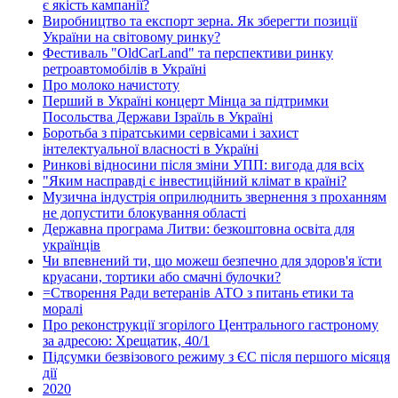
є якість кампанії?
Виробництво та експорт зерна. Як зберегти позиції
України на світовому ринку?
Фестиваль "OldCarLand" та перспективи ринку
ретроавтомобілів в Україні
Про молоко начистоту
Перший в Україні концерт Мінца за підтримки
Посольства Держави Ізраїль в Україні
Боротьба з піратськими сервісами і захист
інтелектуальної власності в Україні
Ринкові відносини після зміни УПП: вигода для всіх
"Яким насправді є інвестиційний клімат в країні?
Музична індустрія оприлюднить звернення з проханням
не допустити блокування області
Державна програма Литви: безкоштовна освіта для
українців
Чи впевнений ти, що можеш безпечно для здоров'я їсти
круасани, тортики або смачні булочки?
=Створення Ради ветеранів АТО з питань етики та
моралі
Про реконструкції згорілого Центрального гастроному
за адресою: Хрещатик, 40/1
Підсумки безвізового режиму з ЄС після першого місяця
дії
2020