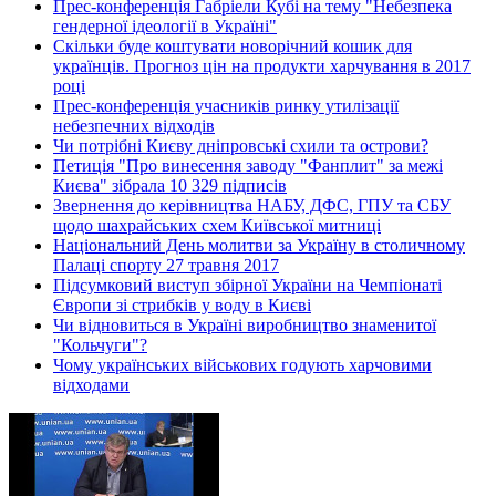
Прес-конференція Габріели Кубі на тему "Небезпека
гендерної ідеології в Україні"
Скільки буде коштувати новорічний кошик для
українців. Прогноз цін на продукти харчування в 2017
році
Прес-конференція учасників ринку утилізації
небезпечних відходів
Чи потрібні Києву дніпровські схили та острови?
Петиція "Про винесення заводу "Фанплит" за межі
Києва" зібрала 10 329 підписів
Звернення до керівництва НАБУ, ДФС, ГПУ та СБУ
щодо шахрайських схем Київської митниці
Національний День молитви за Україну в столичному
Палаці спорту 27 травня 2017
Підсумковий виступ збірної України на Чемпіонаті
Європи зі стрибків у воду в Києві
Чи відновиться в Україні виробництво знаменитої
"Кольчуги"?
Чому українських військових годують харчовими
відходами