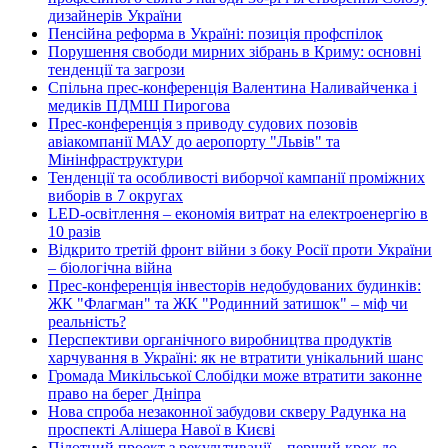
дизайнерів України
Пенсійна реформа в Україні: позиція профспілок
Порушення свободи мирних зібрань в Криму: основні
тенденції та загрози
Спільна прес-конференція Валентина Наливайченка і
медиків ПДМШ Пирогова
Прес-конференція з приводу судових позовів
авіакомпанії МАУ до аеропорту "Львів" та
Мінінфраструктури
Тенденції та особливості виборчої кампанії проміжних
виборів в 7 округах
LED-освітлення – економія витрат на електроенергію в
10 разів
Відкрито третій фронт війни з боку Росії проти України
– біологічна війна
Прес-конференція інвесторів недобудованих будинків:
ЖК "Флагман" та ЖК "Родинний затишок" – міф чи
реальність?
Перспективи органічного виробництва продуктів
харчування в Україні: як не втратити унікальний шанс
Громада Микільської Слобідки може втратити законне
право на берег Дніпра
Нова спроба незаконної забудови скверу Радунка на
проспекті Алішера Навої в Києві
Пілотний проект з рекультивації – перший крок до