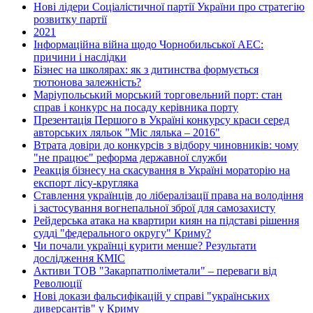
Нові лідери Соціалістичної партії України про стратегію
розвитку партії
2021
Інформаційна війна щодо Чорнобильської АЕС:
причини і наслідки
Бізнес на школярах: як з дитинства формується
тютюнова залежність?
Маріупольський морський торговельний порт: стан
справ і конкурс на посаду керівника порту
Презентація Першого в Україні конкурсу краси серед
авторських ляльок "Міс лялька – 2016"
Втрата довіри до конкурсів з відбору чиновників: чому
"не працює" реформа державної служби
Реакція бізнесу на скасування в Україні мораторію на
експорт лісу-кругляка
Ставлення українців до лібералізації права на володіння
і застосування вогнепальної зброї для самозахисту
Рейдерська атака на квартири киян на підставі рішення
судді "федерального округу" Криму?
Чи почали українці курити менше? Результати
дослідження КМІС
Активи ТОВ "Закарпатполіметали" – переваги від
Революції
Нові докази фальсифікацій у справі "українських
диверсантів" у Криму