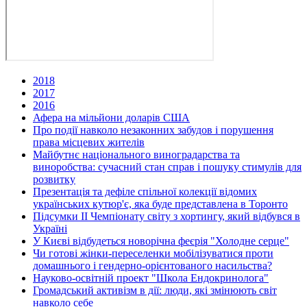
2018
2017
2016
Афера на мільйони доларів США
Про події навколо незаконних забудов і порушення
права місцевих жителів
Майбутнє національного виноградарства та
виноробства: сучасний стан справ і пошуку стимулів для
розвитку
Презентація та дефіле спільної колекції відомих
українських кутюр'є, яка буде представлена в Торонто
Підсумки ІІ Чемпіонату світу з хортингу, який відбувся в
Україні
У Києві відбудеться новорічна феєрія "Холодне серце"
Чи готові жінки-переселенки мобілізуватися проти
домашнього і гендерно-орієнтованого насильства?
Науково-освітній проект "Школа Ендокринолога"
Громадський активізм в дії: люди, які змінюють світ
навколо себе