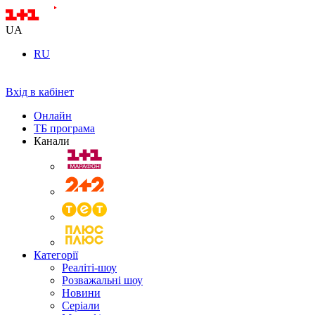
UA
RU
Вхід в кабінет
Онлайн
ТБ програма
Канали
Категорії
Реаліті-шоу
Розважальні шоу
Новини
Серіали