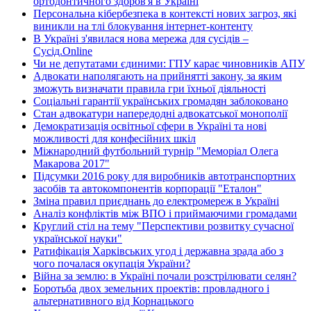
ортодонтичного здоров'я в Україні
Персональна кібербезпека в контексті нових загроз, які
виникли на тлі блокування інтернет-контенту
В Україні з'явилася нова мережа для сусідів –
Сусід.Online
Чи не депутатами єдиними: ГПУ карає чиновників АПУ
Адвокати наполягають на прийнятті закону, за яким
зможуть визначати правила гри їхньої діяльності
Соціальні гарантії українських громадян заблоковано
Стан адвокатури напередодні адвокатської монополії
Демократизація освітньої сфери в Україні та нові
можливості для конфесійних шкіл
Міжнародний футбольний турнір "Меморіал Олега
Макарова 2017"
Підсумки 2016 року для виробників автотранспортних
засобів та автокомпонентів корпорації "Еталон"
Зміна правил приєднань до електромереж в Україні
Аналіз конфліктів між ВПО і приймаючими громадами
Круглий стіл на тему "Перспективи розвитку сучасної
української науки"
Ратифікація Харківських угод і державна зрада або з
чого почалася окупація України?
Війна за землю: в Україні почали розстрілювати селян?
Боротьба двох земельних проектів: провладного і
альтернативного від Корнацького