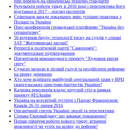
при переході на європейські технічні стандарти
Результати роботи уряду в 2016 році і перспектива його
відставки в 2017 – погляд експертів
Співпраця заради локальних змін: успішні практики з
Польщі та України
Прес-конференція громадської платформи "Україна без
сепаратизму"
50 відтінків бруду: технології тиску на суддів у справі
ЗАТ "Житомирські ласощі"
Репресії в політичній партії "Самопоміч":
документальне підтвердження
Презентація міжнародного проекту "Художня хвиля
світу"
Сучасні загрози в лісовій галузі та нездійснені реформи
на ринку деревини
Хто хоче відібрати майбутній центральний храм у ВРЦ
євангельських християн-баптистів України?
Кадрова революція влади: круглий стіл в рамках
проекту #EUkraine
Україна на всесвітній зустрічі з Папою Франциском:
Краків 26-31 липня 2016
Органічний сектор України: реалії та перспективи
Справа Євромайдану: що заважає покаранню?
Перше півріччя роботи нового уряду: втрачені
можливості чи успіх на шляху до реформ?