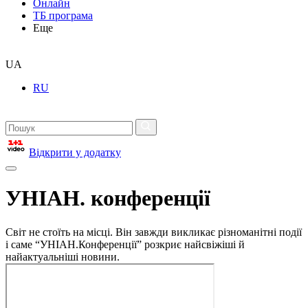
Онлайн
ТБ програма
Еще
UA
RU
Відкрити у додатку
УНІАН. конференції
Світ не стоїть на місці. Він завжди викликає різноманітні події
і саме “УНІАН.Конференції” розкриє найсвіжіші й
найактуальніші новини.