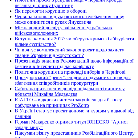
легалізації ринку бурштину
Як перемогти корупцію в обороні
Червона кнопка від українського телебачення знову
може опинитися в руках Януковича
Міжнародний досвід у звільненні українських
військовополонених
Вступна кампанія 2017: чи оберуть кримські абітурієнти
вільне суспільство?
Чи врятує комплексний законопроект щодо захисту
тварин України від жорстокості?
Презентація видання Рекомендацій щодо інформаційної
безпеки в Інтернеті під час конфлікту
Політична корупція на прикладі виборів в Чернігові
Прокурорський "рекет": епідемія надуманих справ для
збагачення співробітників прокуратури
Саботаж притягнення до відповідальності винних у
вбивстві Михайла Медведєва
RIALTO – відкрита система закупівель для бізнесу,
побудована на принципах ProZorro
В Україні стартує проект допомоги курцям у відмові від
паління
Герман Макаренко отримав титул ЮНЕСКО "Артист
заради миру"
Підсумки візиту представників Реабілітаційного Центру