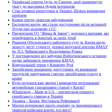
Українські сироти їдуть до Європи, щоб привернути
увагу до жахливих буднів інтернатів
Стан атомної енергетики в Україні. Шляхи вирішення
проблем
Кияни проти свавілля забудовників
Експортні квоти, які стали доступними після активації
Угоди про асоціацію з ЄС
Презентація ГО "Жінка & Закон": допомога матерям, які
перебувають в боротьбі за своїх дітей
Рішення Оболонського районного суду м. Києва щодо
захисту честі, гідності, ділової репутації ректора НМАУ
ім. П.І. Чайковського Володимира Рожка
У постраждалих від забудови Войцеховського останню
надію забирають чиновники КМДА
Комунальний терор у Кривому Розі
Запобігання знищенню допустимих до вживання
продуктів харчування з метою запобігання голоду в
країні
Куди поділися вже звичні і компактно розташовані
автомобільні газозаправні станції у Києві?
#Нашілюді – Made in UA – презентація першого
єврейського глянцю в Україні
Україна – Корея. Фестиваль Реформації
Матері-підприємці проти цинізму та чиновницького
свавілля київської влади: хто кого?