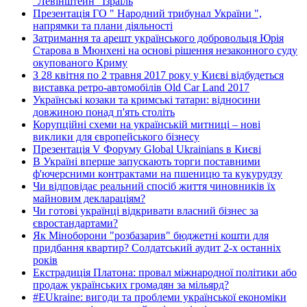
"Левінштейн" Ізраїль
Презентація ГО " Народний трибунал України ",
напрямки та плани діяльності
Затримання та арешт українського добровольця Юрія
Старова в Мюнхені на основі рішення незаконного суду
окупованого Криму
З 28 квітня по 2 травня 2017 року у Києві відбудеться
виставка ретро-автомобілів Old Car Land 2017
Українські козаки та кримські татари: відносини
довжиною понад п'ять століть
Корупційні схеми на українській митниці – нові
виклики для європейського бізнесу
Презентація V Форуму Global Ukrainians в Києві
В Україні вперше запускають торги поставними
ф'ючерсними контрактами на пшеницю та кукурудзу
Чи відповідає реальний спосіб життя чиновників їх
майновим деклараціям?
Чи готові українці відкривати власний бізнес за
євростандартами?
Як Міноборони "розбазарив" бюджетні кошти для
придбання квартир? Солдатський аудит 2-х останніх
років
Екстрадиція Платона: провал міжнародної політики або
продаж українських громадян за мільярд?
#EUkraine: вигоди та проблеми української економіки