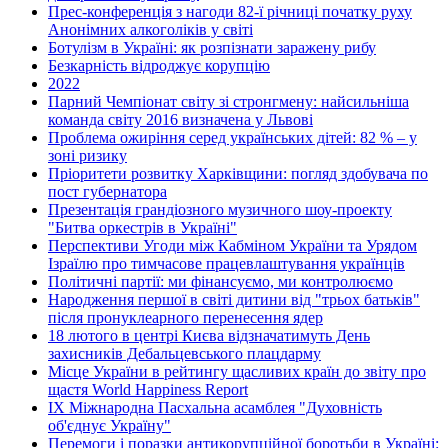
Прес-конференція з нагоди 82-ї річниці початку руху
Анонімних алкоголіків у світі
Ботулізм в Україні: як розпізнати заражену рибу
Безкарність відроджує корупцію
2022
Парний Чемпіонат світу зі стронгмену: найсильніша
команда світу 2016 визначена у Львові
Проблема ожиріння серед українських дітей: 82 % – у
зоні ризику
Пріоритети розвитку Харківщини: погляд здобувача по
пост губернатора
Презентація грандіозного музичного шоу-проекту
"Битва оркестрів в Україні"
Перспективи Угоди між Кабміном України та Урядом
Ізраїлю про тимчасове працевлаштування українців
Політичні партії: ми фінансуємо, ми контролюємо
Народження першої в світі дитини від "трьох батьків"
після пронуклеарного перенесення ядер
18 лютого в центрі Києва відзначатимуть День
захисників Дебальцевського плацдарму
Місце України в рейтингу щасливих країн до звіту про
щастя World Happiness Report
ІХ Міжнародна Пасхальна асамблея "Духовність
об'єднує Україну"
Перемоги і поразки антикорупційної боротьби в Україні: