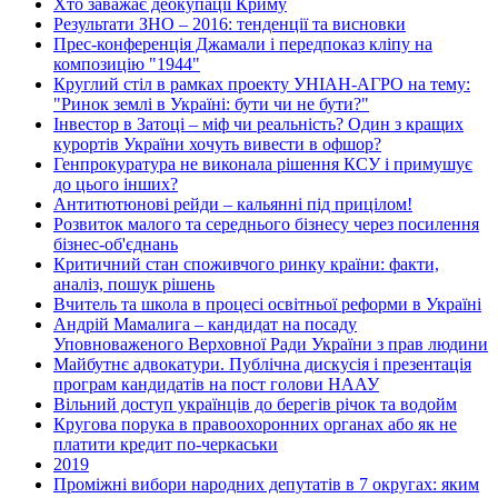
Хто заважає деокупації Криму
Результати ЗНО – 2016: тенденції та висновки
Прес-конференція Джамали і передпоказ кліпу на
композицію "1944"
Круглий стіл в рамках проекту УНІАН-АГРО на тему:
"Ринок землі в Україні: бути чи не бути?"
Інвестор в Затоці – міф чи реальність? Один з кращих
курортів України хочуть вивести в офшор?
Генпрокуратура не виконала рішення КСУ і примушує
до цього інших?
Антитютюнові рейди – кальянні під прицілом!
Розвиток малого та середнього бізнесу через посилення
бізнес-об'єднань
Критичний стан споживчого ринку країни: факти,
аналіз, пошук рішень
Вчитель та школа в процесі освітньої реформи в Україні
Андрій Мамалига – кандидат на посаду
Уповноваженого Верховної Ради України з прав людини
Майбутнє адвокатури. Публічна дискусія і презентація
програм кандидатів на пост голови НААУ
Вільний доступ українців до берегів річок та водойм
Кругова порука в правоохоронних органах або як не
платити кредит по-черкаськи
2019
Проміжні вибори народних депутатів в 7 округах: яким