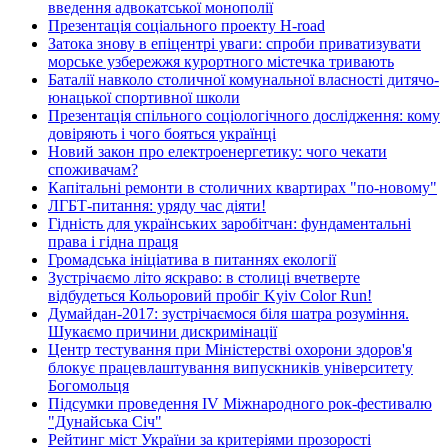
введення адвокатської монополії
Презентація соціального проекту H-road
Затока знову в епіцентрі уваги: спроби приватизувати
морське узбережжя курортного містечка тривають
Баталії навколо столичної комунальної власності дитячо-
юнацької спортивної школи
Презентація спільного соціологічного дослідження: кому
довіряють і чого бояться українці
Новий закон про електроенергетику: чого чекати
споживачам?
Капітальні ремонти в столичних квартирах "по-новому"
ЛГБТ-питання: уряду час діяти!
Гідність для українських заробітчан: фундаментальні
права і гідна праця
Громадська ініціатива в питаннях екології
Зустрічаємо літо яскраво: в столиці вчетверте
відбудеться Кольоровий пробіг Kyiv Color Run!
Думайдан-2017: зустрічаємося біля шатра розуміння.
Шукаємо причини дискримінації
Центр тестування при Міністерстві охорони здоров'я
блокує працевлаштування випускників університету
Богомольця
Підсумки проведення IV Міжнародного рок-фестивалю
"Дунайська Січ"
Рейтинг міст України за критеріями прозорості