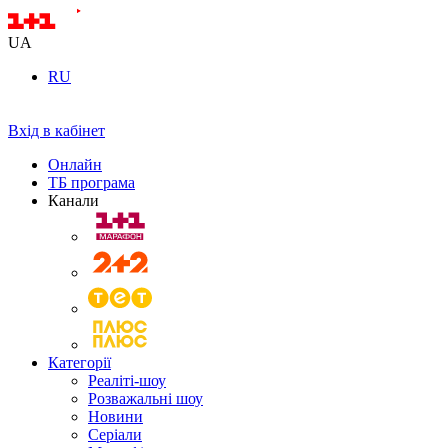
UA
RU
Вхід в кабінет
Онлайн
ТБ програма
Канали
Категорії
Реаліті-шоу
Розважальні шоу
Новини
Серіали