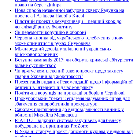
право на берег Дніпра
Нова спроба незаконної забудови скверу Радунка на
проспекті Алішера Навої в Києві
Пілотний проект з рекультивації – перший крок до
легалізації ринку бурштину
Як перемогти корупцію в обороні
Червона кнопка від українського телебачення знову
може опинитися в руках Януковича
Міжнародний досвід у звільненні українських
військовополонених
Вступна кампанія 2017: чи оберуть кримські абітурієнти
вільне суспільство?
Чи врятує комплексний законопроект щодо захисту
тварин України від жорстокості?
Презентація видання Рекомендацій щодо інформаційної
безпеки в Інтернеті під час конфлікту
Політична корупція на прикладі виборів в Чернігові
Прокурорський "рекет": епідемія надуманих справ для
збагачення співробітників прокуратури
Саботаж притягнення до відповідальності винних у
вбивстві Михайла Медведєва
RIALTO – відкрита система закупівель для бізнесу,
побудована на принципах ProZorro
В Україні стартує проект допомоги курцям у відмові від
паління