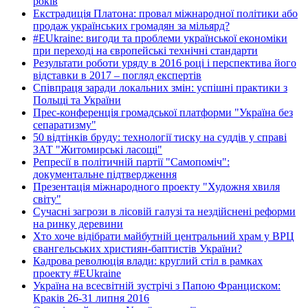
років
Екстрадиція Платона: провал міжнародної політики або
продаж українських громадян за мільярд?
#EUkraine: вигоди та проблеми української економіки
при переході на європейські технічні стандарти
Результати роботи уряду в 2016 році і перспектива його
відставки в 2017 – погляд експертів
Співпраця заради локальних змін: успішні практики з
Польщі та України
Прес-конференція громадської платформи "Україна без
сепаратизму"
50 відтінків бруду: технології тиску на суддів у справі
ЗАТ "Житомирські ласощі"
Репресії в політичній партії "Самопоміч":
документальне підтвердження
Презентація міжнародного проекту "Художня хвиля
світу"
Сучасні загрози в лісовій галузі та нездійснені реформи
на ринку деревини
Хто хоче відібрати майбутній центральний храм у ВРЦ
євангельських християн-баптистів України?
Кадрова революція влади: круглий стіл в рамках
проекту #EUkraine
Україна на всесвітній зустрічі з Папою Франциском:
Краків 26-31 липня 2016