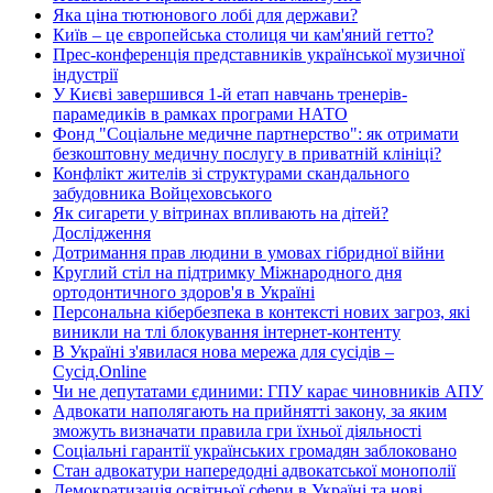
Яка ціна тютюнового лобі для держави?
Київ – це європейська столиця чи кам'яний гетто?
Прес-конференція представників української музичної
індустрії
У Києві завершився 1-й етап навчань тренерів-
парамедиків в рамках програми НАТО
Фонд "Соціальне медичне партнерство": як отримати
безкоштовну медичну послугу в приватній клініці?
Конфлікт жителів зі структурами скандального
забудовника Войцеховського
Як сигарети у вітринах впливають на дітей?
Дослідження
Дотримання прав людини в умовах гібридної війни
Круглий стіл на підтримку Міжнародного дня
ортодонтичного здоров'я в Україні
Персональна кібербезпека в контексті нових загроз, які
виникли на тлі блокування інтернет-контенту
В Україні з'явилася нова мережа для сусідів –
Сусід.Online
Чи не депутатами єдиними: ГПУ карає чиновників АПУ
Адвокати наполягають на прийнятті закону, за яким
зможуть визначати правила гри їхньої діяльності
Соціальні гарантії українських громадян заблоковано
Стан адвокатури напередодні адвокатської монополії
Демократизація освітньої сфери в Україні та нові