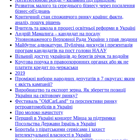
Розвиток малого та середнього бізнесу через посилення
бізнес-об'єднань
Критичний стан споживчого ринку країни: факти,
аналіз, пошук рішень
Вчитель та школа в процесі освітньої реформи в Україні
Андрій Мамалига – кандидат на посаду
Уповноваженого Верховної Ради України з прав людини
Майбутнє адвокатури. Публічна дискусія і презентація
програм кандидатів на пост голови НААУ
Вільний доступ українців до берегів річок та водойм
Кругова порука в правоохоронних органах або як не
платити кредит по-черкаськи
2019
Проміжні вибори народних депутатів в 7 округах: яким
є якість кампанії?
Виробництво та експорт зерна. Як зберегти позиції
України на світовому ринку?
Фестиваль "OldCarLand" та перспективи ринку
ретроавтомобілів в Україні
Про молоко начистоту
Перший в Україні концерт Мінца за підтримки
Посольства Держави Ізраїль в Україні
Боротьба з піратськими сервісами і захист
інтелектуальної власності в Україні