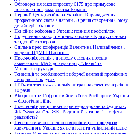
Обговорення законопроекту 6175 про примусове
позбавлення громадянства України
Перший День дизайнера України. Впровадження
професійного свята з нагоди 30-річчя створення Союзу
дизайнерів України
Пенсійна реформа в Україні: позиція профспілок
Порушення свободи мирних зібрань в Криму: основні
тенденції та загрози
Спільна прес-конференція Валентина Наливайченка і
медиків ПДМШ Пирогова
Прес-конференція з приводу судових позовів
авіакомпанії МАУ до аеропорту "Львів" та
Мінінфраструктури
Тенденції та особливості виборчої кампанії проміжних
виборів в 7 округах
LED-освітлення – економія витрат на електроенергію в
10 разів
Відкрито третій фронт війни з боку Росії проти України
– біологічна війна
Прес-конференція інвесторів недобудованих будинків:
ЖК "Флагман" та ЖК "Родинний затишок" – міф чи
реальність?
Перспективи органічного виробництва продуктів
харчування в Україні: як не втратити унікальний шанс
Громада Микільської Слобідки може втратити законне