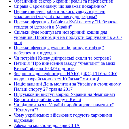
Органічний сектор України: реалії та перспективи
Справа Євромайдану: що заважає покаранню?
Перше півріччя роботи нового уряду: втрачені
можливості чи успіх на шляху до реформ?
Прес-конференція Габріели Кубі на тему "Небезпека
гендерної ідеології в Україні"
Скільки буде коштувати новорічний кошик для
українців. Прогноз цін на продукти харчування в 2017
році
Прес-конференція учасників ринку утилізації
небезпечних відходів
Чи потрібні Києву дніпровські схили та острови?
Петиція "Про винесення заводу "Фанплит" за межі
Києва" зібрала 10 329 підписів
Звернення до керівництва НАБУ, ДФС, ГПУ та СБУ
щодо шахрайських схем Київської митниці
Національний День молитви за Україну в столичному
Палаці спорту 27 травня 2017
Підсумковий виступ збірної України на Чемпіонаті
Європи зі стрибків у воду в Києві
Чи відновиться в Україні виробництво знаменитої
"Кольчуги"?
Чому українських військових годують харчовими
відходами
Афера на мільйони доларів США