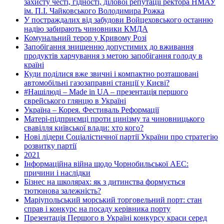
захисту честі, гідності, ділової репутації ректора НМАУ
ім. П.І. Чайковського Володимира Рожка
У постраждалих від забудови Войцеховського останню
надію забирають чиновники КМДА
Комунальний терор у Кривому Розі
Запобігання знищенню допустимих до вживання
продуктів харчування з метою запобігання голоду в
країні
Куди поділися вже звичні і компактно розташовані
автомобільні газозаправні станції у Києві?
#Нашілюді – Made in UA – презентація першого
єврейського глянцю в Україні
Україна – Корея. Фестиваль Реформації
Матері-підприємці проти цинізму та чиновницького
свавілля київської влади: хто кого?
Нові лідери Соціалістичної партії України про стратегію
розвитку партії
2021
Інформаційна війна щодо Чорнобильської АЕС:
причини і наслідки
Бізнес на школярах: як з дитинства формується
тютюнова залежність?
Маріупольський морський торговельний порт: стан
справ і конкурс на посаду керівника порту
Презентація Першого в Україні конкурсу краси серед