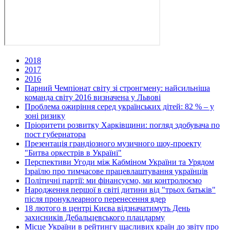
2018
2017
2016
Парний Чемпіонат світу зі стронгмену: найсильніша
команда світу 2016 визначена у Львові
Проблема ожиріння серед українських дітей: 82 % – у
зоні ризику
Пріоритети розвитку Харківщини: погляд здобувача по
пост губернатора
Презентація грандіозного музичного шоу-проекту
"Битва оркестрів в Україні"
Перспективи Угоди між Кабміном України та Урядом
Ізраїлю про тимчасове працевлаштування українців
Політичні партії: ми фінансуємо, ми контролюємо
Народження першої в світі дитини від "трьох батьків"
після пронуклеарного перенесення ядер
18 лютого в центрі Києва відзначатимуть День
захисників Дебальцевського плацдарму
Місце України в рейтингу щасливих країн до звіту про