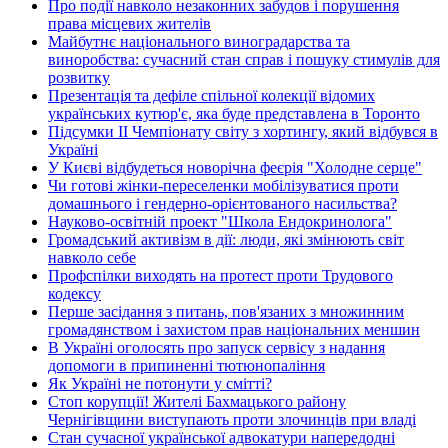
Про події навколо незаконних забудов і порушення
права місцевих жителів
Майбутнє національного виноградарства та
виноробства: сучасний стан справ і пошуку стимулів для
розвитку
Презентація та дефіле спільної колекції відомих
українських кутюр'є, яка буде представлена в Торонто
Підсумки ІІ Чемпіонату світу з хортингу, який відбувся в
Україні
У Києві відбудеться новорічна феєрія "Холодне серце"
Чи готові жінки-переселенки мобілізуватися проти
домашнього і гендерно-орієнтованого насильства?
Науково-освітній проект "Школа Ендокринолога"
Громадський активізм в дії: люди, які змінюють світ
навколо себе
Профспілки виходять на протест проти Трудового
кодексу
Перше засідання з питань, пов'язаних з множинним
громадянством і захистом прав національних меншин
В Україні оголосять про запуск сервісу з надання
допомоги в припиненні тютюнопаління
Як Україні не потонути у смітті?
Стоп корупції! Жителі Бахмацького району
Чернігівщини виступають проти злочинців при владі
Стан сучасної української адвокатури напередодні