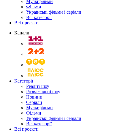
Мультфільми
Фільми
Українські фільми і серіали
Всі категорії
Всі проєкти
Канали
Категорії
Реаліті-шоу
Розважальні шоу
Новини
Серіали
Мультфільми
Фільми
Українські фільми і серіали
Всі категорії
Всі проєкти