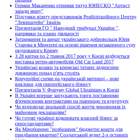
Герман Макаренко отримав титул ЮНЕСКО "Артист
заради миру"
Підсумки візиту представників Реабілітаційного Центру
"Левінштейн" Ізраїль
Презентація ГО " Народний трибунал України ",
напрямки та плани діяльності
Затримання та арешт українського добровольця Юрія
Старова в Мюнхені на основі рішення незаконного суду
окупованого Криму
З 28 квітня по 2 травня 2017 року у Києві відбудеться
виставка ретро-автомобілів Old Car Land 2017
Українські козаки та кримські татари: відносини
довжиною понад п'ять століть
Корупційні схеми на українській митниці – нові
виклики для європейського бізнесу
Презентація V Форуму Global Ukrainians в Києві
В Україні вперше запускають торги поставними
ф'ючерсними контрактами на пшеницю та кукурудзу
Чи відповідає реальний спосіб життя чиновників їх
майновим деклараціям?
Чи готові українці відкривати власний бізнес за
євростандартами?
Як Міноборони "розбазарив" бюджетні кошти для
придбання квартир? Солдатський аудит 2-х останніх