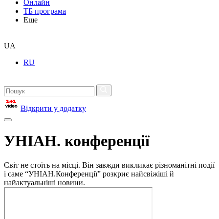
Онлайн
ТБ програма
Еще
UA
RU
Відкрити у додатку
УНІАН. конференції
Світ не стоїть на місці. Він завжди викликає різноманітні події
і саме “УНІАН.Конференції” розкриє найсвіжіші й
найактуальніші новини.