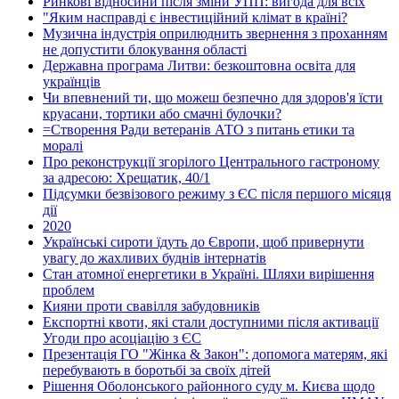
Ринкові відносини після зміни УПП: вигода для всіх
"Яким насправді є інвестиційний клімат в країні?
Музична індустрія оприлюднить звернення з проханням
не допустити блокування області
Державна програма Литви: безкоштовна освіта для
українців
Чи впевнений ти, що можеш безпечно для здоров'я їсти
круасани, тортики або смачні булочки?
=Створення Ради ветеранів АТО з питань етики та
моралі
Про реконструкції згорілого Центрального гастроному
за адресою: Хрещатик, 40/1
Підсумки безвізового режиму з ЄС після першого місяця
дії
2020
Українські сироти їдуть до Європи, щоб привернути
увагу до жахливих буднів інтернатів
Стан атомної енергетики в Україні. Шляхи вирішення
проблем
Кияни проти свавілля забудовників
Експортні квоти, які стали доступними після активації
Угоди про асоціацію з ЄС
Презентація ГО "Жінка & Закон": допомога матерям, які
перебувають в боротьбі за своїх дітей
Рішення Оболонського районного суду м. Києва щодо