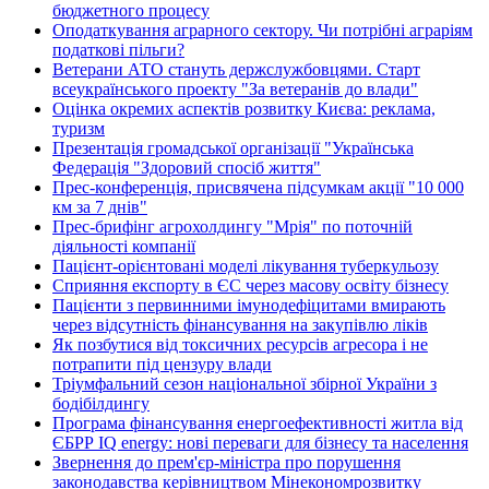
бюджетного процесу
Оподаткування аграрного сектору. Чи потрібні аграріям
податкові пільги?
Ветерани АТО стануть держслужбовцями. Старт
всеукраїнського проекту "За ветеранів до влади"
Оцінка окремих аспектів розвитку Києва: реклама,
туризм
Презентація громадської організації "Українська
Федерація "Здоровий спосіб життя"
Прес-конференція, присвячена підсумкам акції "10 000
км за 7 днів"
Прес-брифінг агрохолдингу "Мрія" по поточній
діяльності компанії
Пацієнт-орієнтовані моделі лікування туберкульозу
Сприяння експорту в ЄС через масову освіту бізнесу
Пацієнти з первинними імунодефіцитами вмирають
через відсутність фінансування на закупівлю ліків
Як позбутися від токсичних ресурсів агресора і не
потрапити під цензуру влади
Тріумфальний сезон національної збірної України з
бодібілдингу
Програма фінансування енергоефективності житла від
ЄБРР IQ energy: нові переваги для бізнесу та населення
Звернення до прем'єр-міністра про порушення
законодавства керівництвом Мінекономрозвитку