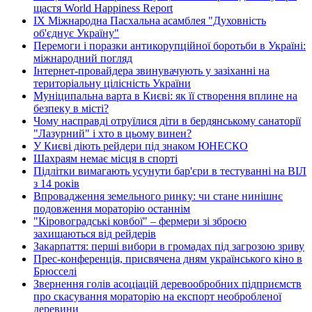
щастя World Happiness Report
ІХ Міжнародна Пасхальна асамблея "Духовність
об'єднує Україну"
Перемоги і поразки антикорупційної боротьби в Україні:
міжнародний погляд
Інтернет-провайдера звинувачують у зазіханні на
територіальну цілісність України
Муніципальна варта в Києві: як її створення вплине на
безпеку в місті?
Чому насправді отруїлися діти в бердянському санаторії
"Лазурний" і хто в цьому винен?
У Києві діють рейдери під знаком ЮНЕСКО
Шахраям немає місця в спорті
Підлітки вимагають усунути бар'єри в тестуванні на ВІЛ
з 14 років
Впровадження земельного ринку: чи стане нинішнє
подовження мораторію останнім
"Кіровоградські ковбої" – фермери зі зброєю
захищаються від рейдерів
Закарпаття: перші вибори в громадах під загрозою зриву
Прес-конференція, присвячена дням українського кіно в
Брюсселі
Звернення голів асоціацій деревообробних підприємств
про скасування мораторію на експорт необробленої
деревини