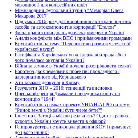
можливості для конфесійних шкіл
Міжнародний футбольний турнір "Меморіал Олега
Макарова 2017"
Підсумки 2016 року для виробників автотранспортних
засобів та автокомпонентів корпорації "Еталон"
Зміна правил приєднань до електромереж в Україні
Аналіз конфліктів між ВПО і приймаючими громадами
Круглий стіл на тему "Перспективи розвитку сучасної
української науки"
Ратифікація Харківських угод і державна зрада або з
чого почалася окупація України?
Війна за землю: в Україні почали розстрілювати селян?
Боротьба двох земельних проектів: провладного і
альтернативного від Корнацького
Хто заважає деокупації Криму
Результати ЗНО – 2016: тенденції та висновки
Прес-конференція Джамали і передпоказ кліпу на
композицію "1944"
Круглий стіл в рамках проекту УНІАН-АГРО на тему:
"Ринок землі в Україні: бути чи не бути?"
Інвестор в Затоці – міф чи реальність? Один з кращих
курортів України хочуть вивести в офшор?
Генпрокуратура не виконала рішення КСУ і примушує
до цього інших?
Антитютюнові рейди – кальянні під прицілом!