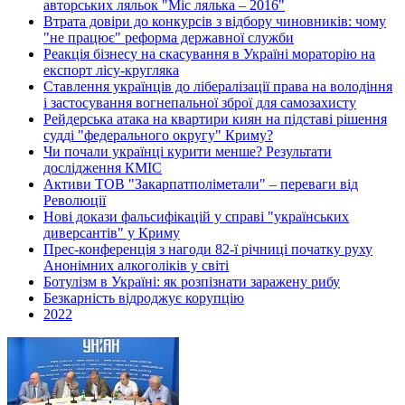
авторських ляльок "Міс лялька – 2016"
Втрата довіри до конкурсів з відбору чиновників: чому
"не працює" реформа державної служби
Реакція бізнесу на скасування в Україні мораторію на
експорт лісу-кругляка
Ставлення українців до лібералізації права на володіння
і застосування вогнепальної зброї для самозахисту
Рейдерська атака на квартири киян на підставі рішення
судді "федерального округу" Криму?
Чи почали українці курити менше? Результати
дослідження КМІС
Активи ТОВ "Закарпатполіметали" – переваги від
Революції
Нові докази фальсифікацій у справі "українських
диверсантів" у Криму
Прес-конференція з нагоди 82-ї річниці початку руху
Анонімних алкоголіків у світі
Ботулізм в Україні: як розпізнати заражену рибу
Безкарність відроджує корупцію
2022