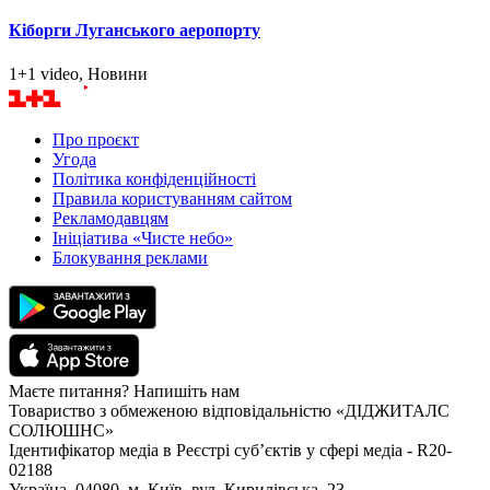
Кіборги Луганського аеропорту
1+1 video, Новини
Про проєкт
Угода
Політика конфіденційності
Правила користуванням сайтом
Рекламодавцям
Ініціатива «Чисте небо»
Блокування реклами
Маєте питання? Напишіть нам
Товариство з обмеженою відповідальністю «ДІДЖИТАЛС
СОЛЮШНС»
Ідентифікатор медіа в Реєстрі суб’єктів у сфері медіа - R20-
02188
Україна, 04080, м. Київ, вул. Кирилівська, 23