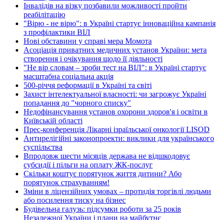
Інвалідів на візку позбавили можливості пройти
реабілітацію
"Вірю - не вірю": в Україні стартує інноваційна кампанія
з профілактики ВІЛ
Нові обставини у справі мера Момота
Асоціація приватних медичних установ України: мета
створення і очікування щодо її діяльності
"Не вір словам – зроби тест на ВІЛ": в Україні стартує
масштабна соціальна акція
500-річчя реформації в Україні та світі
Захист інтелектуальної власності: чи загрожує Україні
попадання до "чорного списку"
Недофінансування установ охорони здоров'я і освіти в
Київській області
Прес-конференція Лікарні ізраїльської онкології LISOD
Антирелігійні законопроекти: виклики для українського
суспільства
Впродовж шести місяців держава не відшкодовує
субсидії і пільги на оплату ЖК-послуг
Скільки коштує порятунок життя дитини? Або
порятунок страхуванням!
Зміни в ліцензійних умовах – протидія торгівлі людьми
або посилення тиску на бізнес
Будівельна галузь: підсумки роботи за 25 років
Незалежної України і плани на майбутнє