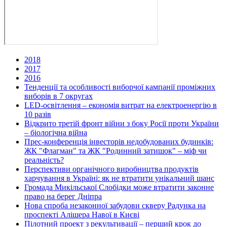
2018
2017
2016
Тенденції та особливості виборчої кампанії проміжних
виборів в 7 округах
LED-освітлення – економія витрат на електроенергію в
10 разів
Відкрито третій фронт війни з боку Росії проти України
– біологічна війна
Прес-конференція інвесторів недобудованих будинків:
ЖК "Флагман" та ЖК "Родинний затишок" – міф чи
реальність?
Перспективи органічного виробництва продуктів
харчування в Україні: як не втратити унікальний шанс
Громада Микільської Слобідки може втратити законне
право на берег Дніпра
Нова спроба незаконної забудови скверу Радунка на
проспекті Алішера Навої в Києві
Пілотний проект з рекультивації – перший крок до