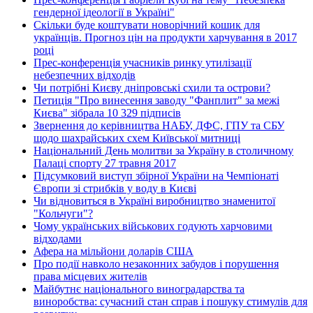
гендерної ідеології в Україні"
Скільки буде коштувати новорічний кошик для
українців. Прогноз цін на продукти харчування в 2017
році
Прес-конференція учасників ринку утилізації
небезпечних відходів
Чи потрібні Києву дніпровські схили та острови?
Петиція "Про винесення заводу "Фанплит" за межі
Києва" зібрала 10 329 підписів
Звернення до керівництва НАБУ, ДФС, ГПУ та СБУ
щодо шахрайських схем Київської митниці
Національний День молитви за Україну в столичному
Палаці спорту 27 травня 2017
Підсумковий виступ збірної України на Чемпіонаті
Європи зі стрибків у воду в Києві
Чи відновиться в Україні виробництво знаменитої
"Кольчуги"?
Чому українських військових годують харчовими
відходами
Афера на мільйони доларів США
Про події навколо незаконних забудов і порушення
права місцевих жителів
Майбутнє національного виноградарства та
виноробства: сучасний стан справ і пошуку стимулів для