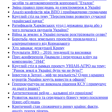
засобів та автокомпонентів корпорації "Еталон"
Зміна правил приєднань до електромереж в Україні
Аналіз конфліктів між ВПО і приймаючими громадами
Круглий стіл на тему "Перспективи розвитку сучасної
української науки"
Ратифікація Харківських угод і державна зрада або з
чого почалася окупація України?
Війна за землю: в Україні почали розстрілювати селян?
Боротьба двох земельних проектів: провладного і
альтернативного від Корнацького
Хто заважає деокупації Криму
Результати ЗНО – 2016: тенденції та висновки
Прес-конференція Джамали і передпоказ кліпу на
композицію "1944"
Круглий стіл в рамках проекту УНІАН-АГРО на тему:
"Ринок землі в Україні: бути чи не бути?"
Інвестор в Затоці – міф чи реальність? Один з кращих
курортів України хочуть вивести в офшор?
Генпрокуратура не виконала рішення КСУ і примушує
до цього інших?
Антитютюнові рейди – кальянні під прицілом!
Розвиток малого та середнього бізнесу через посилення
бізнес-об'єднань
Критичний стан споживчого ринку країни: факти,
аналіз, пошук рішень