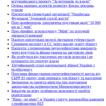
всеукраїнського проекту "За ветеранів до влади"
Оцінка окремих аспектів розвитку Києва: реклама,
туризм
Презентація громадської організації "Українська
Федерація "Здоровий спосіб життя"
Прес-конференція, присвячена підсумкам акції "10 000
км за 7 днів"
Прес-брифінг агрохолдингу "Мрія" по поточній
діяльності компанії
Пацієнт-орієнтовані моделі лікування туберкульозу
Сприяння експорту в ЄС через масову освіту бізнесу
Пацієнти з первинними імунодефіцитами вмирають
через відсутність фінансування на закупівлю ліків
Як позбутися від токсичних ресурсів агресора і не
потрапити під цензуру влади
Тріумфальний сезон національної збірної України з
бодібілдингу
Програма фінансування енергоефективності житла від
ЄБРР IQ energy: нові переваги для бізнесу та населення
Звернення до прем'єр-міністра про порушення
законодавства керівництвом Мінекономрозвитку
Інвалідів на візку позбавили можливості пройти
реабілітацію
"Вірю - не вірю": в Україні стартує інноваційна кампанія
з профілактики ВІЛ