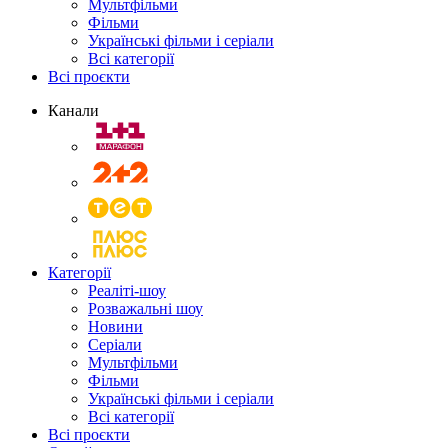
Мультфільми
Фільми
Українські фільми і серіали
Всі категорії
Всі проєкти
Канали
Категорії
Реаліті-шоу
Розважальні шоу
Новини
Серіали
Мультфільми
Фільми
Українські фільми і серіали
Всі категорії
Всі проєкти