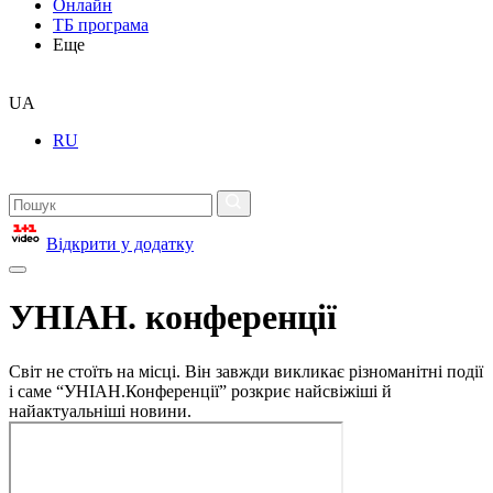
Онлайн
ТБ програма
Еще
UA
RU
Відкрити у додатку
УНІАН. конференції
Світ не стоїть на місці. Він завжди викликає різноманітні події
і саме “УНІАН.Конференції” розкриє найсвіжіші й
найактуальніші новини.