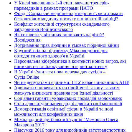
У Києві завершився 1-й етап навчань тренерів-
парамедиків в рамках програми НАТО
Фонд "Соціальне медичне партнерство": як отримати
безкоштовну медичну послугу в приватній клініці?
Конфлікт жителів зі структурами скандального
забудовника Войцеховського
Як сигарети у вітринах впливають на дітей?
Дослідження
Дотримання прав людини в умовах гібридної війни
Круглий стіл на підтримку Міжнародного дня
ортодонтичного здоров'я в Україні
Персональна кібербезпека в контексті нових загроз, які
виникли на тлі блокування інтернет-контенту
В Україні з'явилася нова мережа для сусідів –
Сусід.Online
Чи не депутатами єдиними: ГПУ карає чиновників АПУ
Адвокати наполягають на прийнятті закону, за яким
зможуть визначати правила гри їхньої діяльності
Соціальні гарантії українських громадян заблоковано
Стан адвокатури напередодні адвокатської монополії
Демократизація освітньої сфери в Україні та нові
можливості для конфесійних шкіл
Міжнародний футбольний турнір "Меморіал Олега
Макарова 2017"
Підсумки 2016 року для виробників автотранспортних