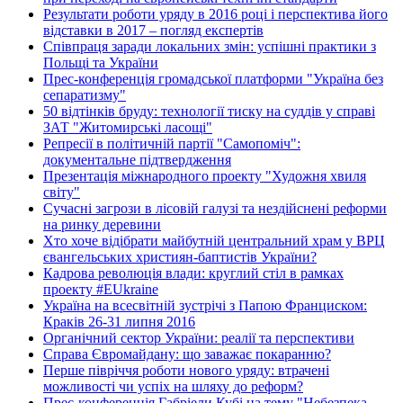
Результати роботи уряду в 2016 році і перспектива його
відставки в 2017 – погляд експертів
Співпраця заради локальних змін: успішні практики з
Польщі та України
Прес-конференція громадської платформи "Україна без
сепаратизму"
50 відтінків бруду: технології тиску на суддів у справі
ЗАТ "Житомирські ласощі"
Репресії в політичній партії "Самопоміч":
документальне підтвердження
Презентація міжнародного проекту "Художня хвиля
світу"
Сучасні загрози в лісовій галузі та нездійснені реформи
на ринку деревини
Хто хоче відібрати майбутній центральний храм у ВРЦ
євангельських християн-баптистів України?
Кадрова революція влади: круглий стіл в рамках
проекту #EUkraine
Україна на всесвітній зустрічі з Папою Франциском:
Краків 26-31 липня 2016
Органічний сектор України: реалії та перспективи
Справа Євромайдану: що заважає покаранню?
Перше півріччя роботи нового уряду: втрачені
можливості чи успіх на шляху до реформ?
Прес-конференція Габріели Кубі на тему "Небезпека