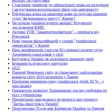
експорт лісу-кругляка
Ставлення українців до лібералізації права на володіння
і застосування вогнепальної зброї для самозахисту
Рейдерська атака на квартири киян на підставі рішення
судді "федерального округу" Криму?
Чи почали українці курити менше? Результати
дослідження КМІС
Активи ТОВ "Закарпатполіметали" – переваги від
Революції
Нові докази фальсифікацій у справі "українських
диверсантів" у Криму
Прес-конференція з нагоди 82-ї річниці початку руху
Анонімних алкоголіків у світі
Ботулізм в Україні: як розпізнати заражену рибу
Безкарність відроджує корупцію
2022
Парний Чемпіонат світу зі стронгмену: найсильніша
команда світу 2016 визначена у Львові
Проблема ожиріння серед українських дітей: 82 % – у
зоні ризику
Пріоритети розвитку Харківщини: погляд здобувача по
пост губернатора
Презентація грандіозного музичного шоу-проекту
"Битва оркестрів в Україні"
Перспективи Угоди між Кабміном України та Урядом