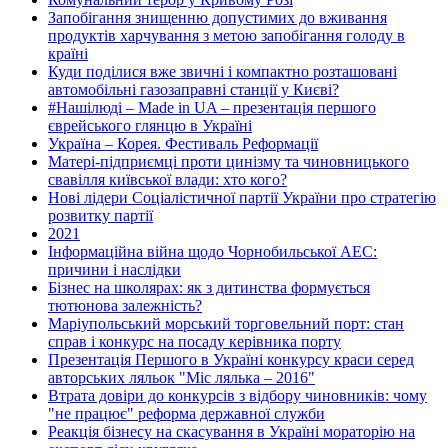
Запобігання знищенню допустимих до вживання
продуктів харчування з метою запобігання голоду в
країні
Куди поділися вже звичні і компактно розташовані
автомобільні газозаправні станції у Києві?
#Нашілюді – Made in UA – презентація першого
єврейського глянцю в Україні
Україна – Корея. Фестиваль Реформації
Матері-підприємці проти цинізму та чиновницького
свавілля київської влади: хто кого?
Нові лідери Соціалістичної партії України про стратегію
розвитку партії
2021
Інформаційна війна щодо Чорнобильської АЕС:
причини і наслідки
Бізнес на школярах: як з дитинства формується
тютюнова залежність?
Маріупольський морський торговельний порт: стан
справ і конкурс на посаду керівника порту
Презентація Першого в Україні конкурсу краси серед
авторських ляльок "Міс лялька – 2016"
Втрата довіри до конкурсів з відбору чиновників: чому
"не працює" реформа державної служби
Реакція бізнесу на скасування в Україні мораторію на