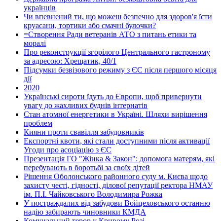
українців
Чи впевнений ти, що можеш безпечно для здоров'я їсти
круасани, тортики або смачні булочки?
=Створення Ради ветеранів АТО з питань етики та
моралі
Про реконструкції згорілого Центрального гастроному
за адресою: Хрещатик, 40/1
Підсумки безвізового режиму з ЄС після першого місяця
дії
2020
Українські сироти їдуть до Європи, щоб привернути
увагу до жахливих буднів інтернатів
Стан атомної енергетики в Україні. Шляхи вирішення
проблем
Кияни проти свавілля забудовників
Експортні квоти, які стали доступними після активації
Угоди про асоціацію з ЄС
Презентація ГО "Жінка & Закон": допомога матерям, які
перебувають в боротьбі за своїх дітей
Рішення Оболонського районного суду м. Києва щодо
захисту честі, гідності, ділової репутації ректора НМАУ
ім. П.І. Чайковського Володимира Рожка
У постраждалих від забудови Войцеховського останню
надію забирають чиновники КМДА
Комунальний терор у Кривому Розі