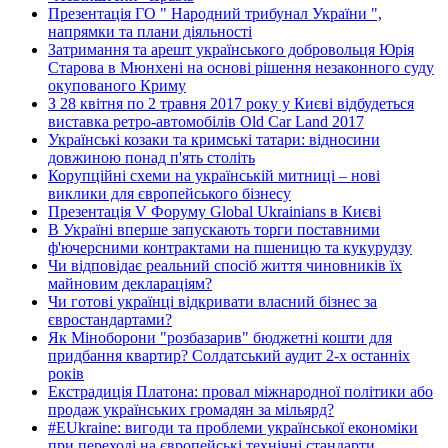
Презентація ГО " Народний трибунал України ",
напрямки та плани діяльності
Затримання та арешт українського добровольця Юрія
Старова в Мюнхені на основі рішення незаконного суду
окупованого Криму
З 28 квітня по 2 травня 2017 року у Києві відбудеться
виставка ретро-автомобілів Old Car Land 2017
Українські козаки та кримські татари: відносини
довжиною понад п'ять століть
Корупційні схеми на українській митниці – нові
виклики для європейського бізнесу
Презентація V Форуму Global Ukrainians в Києві
В Україні вперше запускають торги поставними
ф'ючерсними контрактами на пшеницю та кукурудзу
Чи відповідає реальний спосіб життя чиновників їх
майновим деклараціям?
Чи готові українці відкривати власний бізнес за
євростандартами?
Як Міноборони "розбазарив" бюджетні кошти для
придбання квартир? Солдатський аудит 2-х останніх
років
Екстрадиція Платона: провал міжнародної політики або
продаж українських громадян за мільярд?
#EUkraine: вигоди та проблеми української економіки
при переході на європейські технічні стандарти