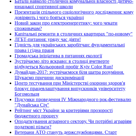
Баталії навколо столичної комунальної власності дитячо-
юнацької спортивної школи
Презентація спільного соціологічного дослідження: кому
довіряють і чого бояться українці
Новий закон про електроенергетику: чого чекати
споживачам?
Капітальні ремонти в столичних квартирах "по-новому"
ЛГБТ-питання: уряду час діяти!
Гідність для українських заробітчан: фундаментальні
права і гідна праця
Громадська ініціатива в питаннях екології
Зустрічаємо літо яскраво: в столиці вчетверте
відбудеться Кольоровий пробіг Kyiv Color Run!
Думайдан-2017: зустрічаємося біля шатра розуміння.
Шукаємо причини дискримінації
Центр тестування при Міністерстві охорони здоров'я
блокує працевлаштування випускників університету
Богомольця
Підсумки проведення IV Міжнародного рок-фестивалю
"Дунайська Січ"
Рейтинг міст України за критеріями прозорості
бюджетного процесу
Оподаткування аграрного сектору. Чи потрібні аграріям
податкові пільги?
Ветерани АТО стануть держслужбовцями. Старт