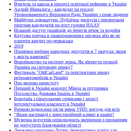
Вчитель та школа в процесі освітньої реформи в Україні
Андрій Мамалига – кандидат на посаду
Уповноваженого Верховної Ради України з прав людини
Майбутнє адвокатури. Публічна дискусія і презентація
програм кандидатів на пост голови НААУ
Вільний доступ українців до берегів річок та водойм
Кругова порука в правоохоронних органах або як не
платити кредит по-черкаськи
2019
Проміжні вибори народних депутатів в 7 округах: яким
є якість кампанії?
Виробництво та експорт зерна. Як зберегти позиції
України на світовому ринку?
Фестиваль "OldCarLand" та перспективи ринку
ретроавтомобілів в Україні
Про молоко начистоту
Перший в Україні концерт Мінца за підтримки
Посольства Держави Ізраїль в Україні
Боротьба з піратськими сервісами і захист
інтелектуальної власності в Україні
Ринкові відносини після зміни УПП: вигода для всіх
"Яким насправді є інвестиційний клімат в країні?
Музична індустрія оприлюднить звернення з проханням
не допустити блокування області
Державна програма Литви: безкоштовна освіта для