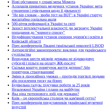
Нові обставини у справі мера Момота
Асоціація приватних медичних установ України: мета
створення і очікування щодо її діяльності
"Не вір словам – зроби тест на ВІЛ": в Україні стартує
масштабна соціальна акція
500-річчя реформації в Україні та світі
Захист інтелектуальної власності: чи загрожує Україні
попадання до "чорного списку"
Недофінансування установ охорони здоров'я і освіти в
Київській області
Прес-конференція Лікарні ізраїльської онкології LISOD
Антирелігійні законопроекти: виклики для українського
суспільства
Впродовж шести місяців держава не відшкодовує
субсидії і пільги на оплату ЖК-послуг
Скільки коштує порятунок життя дитини? Або
порятунок страхуванням!
Зміни в ліцензійних умовах – протидія торгівлі людьми
або посилення тиску на бізнес
Будівельна галузь: підсумки роботи за 25 років
Незалежної України і плани на майбутнє
Яка ціна тютюнового лобі для держави?
Київ – це європейська столиця чи кам'яний гетто?
Прес-конференція представників української музичної
індустрії