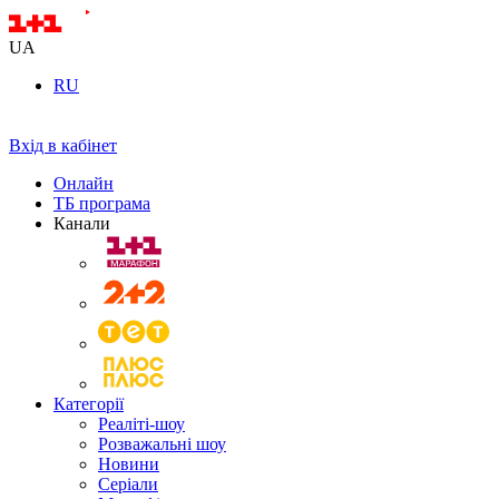
UA
RU
Вхід в кабінет
Онлайн
ТБ програма
Канали
Категорії
Реаліті-шоу
Розважальні шоу
Новини
Серіали