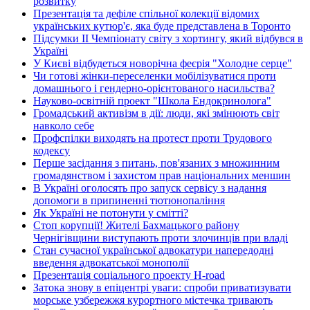
розвитку
Презентація та дефіле спільної колекції відомих
українських кутюр'є, яка буде представлена в Торонто
Підсумки ІІ Чемпіонату світу з хортингу, який відбувся в
Україні
У Києві відбудеться новорічна феєрія "Холодне серце"
Чи готові жінки-переселенки мобілізуватися проти
домашнього і гендерно-орієнтованого насильства?
Науково-освітній проект "Школа Ендокринолога"
Громадський активізм в дії: люди, які змінюють світ
навколо себе
Профспілки виходять на протест проти Трудового
кодексу
Перше засідання з питань, пов'язаних з множинним
громадянством і захистом прав національних меншин
В Україні оголосять про запуск сервісу з надання
допомоги в припиненні тютюнопаління
Як Україні не потонути у смітті?
Стоп корупції! Жителі Бахмацького району
Чернігівщини виступають проти злочинців при владі
Стан сучасної української адвокатури напередодні
введення адвокатської монополії
Презентація соціального проекту H-road
Затока знову в епіцентрі уваги: спроби приватизувати
морське узбережжя курортного містечка тривають