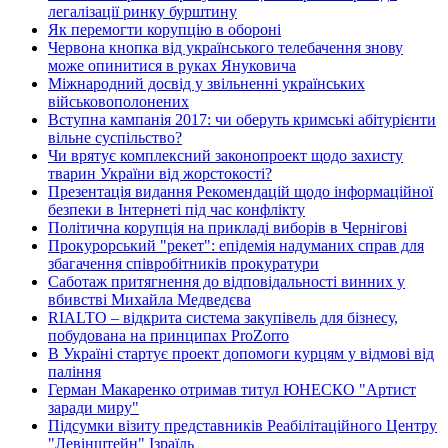
легалізації ринку бурштину
Як перемогти корупцію в обороні
Червона кнопка від українського телебачення знову
може опинитися в руках Януковича
Міжнародний досвід у звільненні українських
військовополонених
Вступна кампанія 2017: чи оберуть кримські абітурієнти
вільне суспільство?
Чи врятує комплексний законопроект щодо захисту
тварин України від жорстокості?
Презентація видання Рекомендацій щодо інформаційної
безпеки в Інтернеті під час конфлікту
Політична корупція на прикладі виборів в Чернігові
Прокурорський "рекет": епідемія надуманих справ для
збагачення співробітників прокуратури
Саботаж притягнення до відповідальності винних у
вбивстві Михайла Медведєва
RIALTO – відкрита система закупівель для бізнесу,
побудована на принципах ProZorro
В Україні стартує проект допомоги курцям у відмові від
паління
Герман Макаренко отримав титул ЮНЕСКО "Артист
заради миру"
Підсумки візиту представників Реабілітаційного Центру
"Левінштейн" Ізраїль