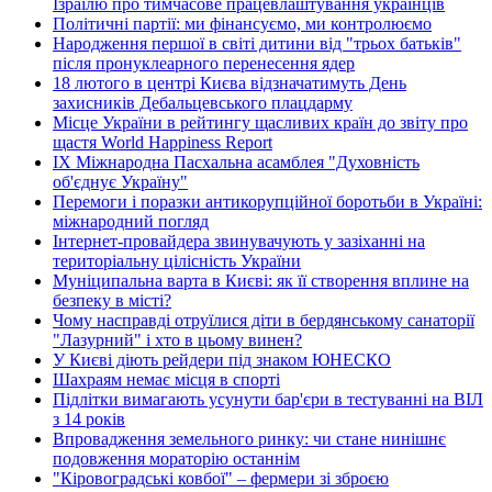
Ізраїлю про тимчасове працевлаштування українців
Політичні партії: ми фінансуємо, ми контролюємо
Народження першої в світі дитини від "трьох батьків"
після пронуклеарного перенесення ядер
18 лютого в центрі Києва відзначатимуть День
захисників Дебальцевського плацдарму
Місце України в рейтингу щасливих країн до звіту про
щастя World Happiness Report
ІХ Міжнародна Пасхальна асамблея "Духовність
об'єднує Україну"
Перемоги і поразки антикорупційної боротьби в Україні:
міжнародний погляд
Інтернет-провайдера звинувачують у зазіханні на
територіальну цілісність України
Муніципальна варта в Києві: як її створення вплине на
безпеку в місті?
Чому насправді отруїлися діти в бердянському санаторії
"Лазурний" і хто в цьому винен?
У Києві діють рейдери під знаком ЮНЕСКО
Шахраям немає місця в спорті
Підлітки вимагають усунути бар'єри в тестуванні на ВІЛ
з 14 років
Впровадження земельного ринку: чи стане нинішнє
подовження мораторію останнім
"Кіровоградські ковбої" – фермери зі зброєю