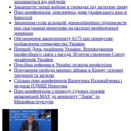
захищаються від рейдерів
Закарпаття: перші вибори в громадах під загрозою зриву
Прес-конференція, присвячена дням українського кіно в
Брюсселі
Звернення голів асоціацій деревообробних підприємств
про скасування мораторію на експорт необробленої
деревини
Обговорення законопроекту 6175 про примусове
позбавлення громадянства України
Перший День дизайнера України. Впровадження
професійного свята з нагоди 30-річчя створення Союзу
дизайнерів України
Пенсійна реформа в Україні: позиція профспілок
Порушення свободи мирних зібрань в Криму: основні
тенденції та загрози
Спільна прес-конференція Валентина Наливайченка і
медиків ПДМШ Пирогова
Прес-конференція з приводу судових позовів
авіакомпанії МАУ до аеропорту "Львів" та
Мінінфраструктури