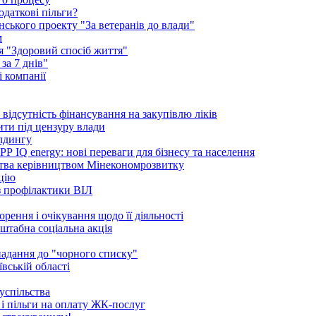
одаткові пільги?
ського проекту "За ветеранів до влади"
м
ія "Здоровий спосіб життя"
за 7 днів"
 компанії
ідсутність фінансування на закупівлю ліків
ити під цензуру влади
ілдингу
 IQ energy: нові переваги для бізнесу та населення
ства керівництвом Мінекономрозвитку
ацію
 з профілактики ВІЛ
рення і очікування щодо її діяльності
сштабна соціальна акція
опадання до "чорного списку"
вській області
успільства
 і пільги на оплату ЖК-послуг