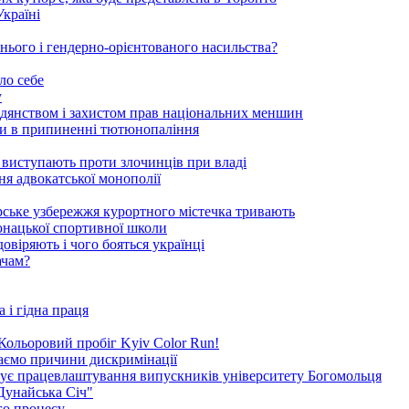
Україні
нього і гендерно-орієнтованого насильства?
ло себе
у
адянством і захистом прав національних меншин
оги в припиненні тютюнопаління
 виступають проти злочинців при владі
ня адвокатської монополії
орське узбережжя курортного містечка тривають
-юнацької спортивної школи
овіряють і чого бояться українці
ачам?
 і гідна праця
я Кольоровий пробіг Kyiv Color Run!
каємо причини дискримінації
окує працевлаштування випускників університету Богомольця
Дунайська Січ"
го процесу