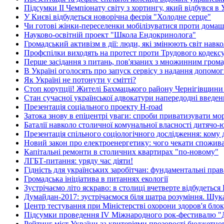
Підсумки ІІ Чемпіонату світу з хортингу, який відбувся в 
У Києві відбудеться новорічна феєрія "Холодне серце"
Чи готові жінки-переселенки мобілізуватися проти домаш
Науково-освітній проект "Школа Ендокринолога"
Громадський активізм в дії: люди, які змінюють світ навко
Профспілки виходять на протест проти Трудового кодекс
Перше засідання з питань, пов'язаних з множинним гром
В Україні оголосять про запуск сервісу з надання допом
Як Україні не потонути у смітті?
Стоп корупції! Жителі Бахмацького району Чернігівщини
Стан сучасної української адвокатури напередодні введен
Презентація соціального проекту H-road
Затока знову в епіцентрі уваги: спроби приватизувати м
Баталії навколо столичної комунальної власності дитячо
Презентація спільного соціологічного дослідження: кому д
Новий закон про електроенергетику: чого чекати спожив
Капітальні ремонти в столичних квартирах "по-новому"
ЛГБТ-питання: уряду час діяти!
Гідність для українських заробітчан: фундаментальні права
Громадська ініціатива в питаннях екології
Зустрічаємо літо яскраво: в столиці вчетверте відбудетьс
Думайдан-2017: зустрічаємося біля шатра розуміння. Шу
Центр тестування при Міністерстві охорони здоров'я бл
Підсумки проведення IV Міжнародного рок-фестивалю "
Рейтинг міст України за критеріями прозорості бюджетно