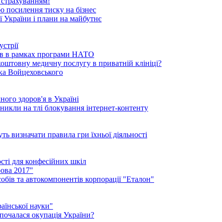
 страхуванням!
бо посилення тиску на бізнес
ї України і плани на майбутнє
устрії
ків в рамках програми НАТО
коштовну медичну послугу в приватній клініці?
ика Войцеховського
ого здоров'я в Україні
иникли на тлі блокування інтернет-контенту
ть визначати правила гри їхньої діяльності
ості для конфесійних шкіл
ова 2017"
обів та автокомпонентів корпорації "Еталон"
аїнської науки"
 почалася окупація України?