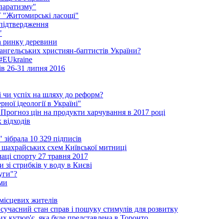
паратизму"
АТ "Житомирські ласощі"
 підтвердження
"
на ринку деревини
ангельських християн-баптистів України?
 #EUkraine
ів 26-31 липня 2016
і чи успіх на шляху до реформ?
ної ідеології в Україні"
 Прогноз цін на продукти харчування в 2017 році
 відходів
зібрала 10 329 підписів
шахрайських схем Київської митниці
аці спорту 27 травня 2017
 зі стрибків у воду в Києві
уги"?
ми
 місцевих жителів
сучасний стан справ і пошуку стимулів для розвитку
ких кутюр'є, яка буде представлена в Торонто