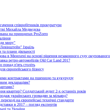
агачення співробітників прокуратури
стві Михайла Медведєва
ована на принципах ProZorro
паління
ди миру"
"Левінштейн" Ізраїль
 та плани діяльності
рова в Мюнхені на основі рішення незаконного суду окупованог
тавка ретро-автомобілів Old Car Land 2017
ю понад п'ять століть
для європейського бізнесу
ними контрактами на пшеницю та кукурудзу
овим деклараціям?
дартами?
ня квартир? Солдатський аудит 2-х останніх років
родаж українських громадян за мільярд?
 переході на європейські технічні стандарти
ідставки в 2017 – погляд експертів
льщі та України