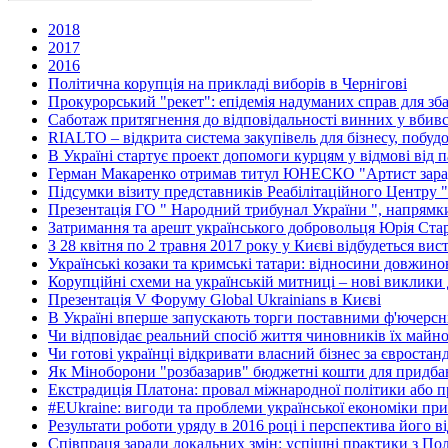
2018
2017
2016
Політична корупція на прикладі виборів в Чернігові
Прокурорський "рекет": епідемія надуманих справ для зб
Саботаж притягнення до відповідальності винних у вбив
RIALTO – відкрита система закупівель для бізнесу, побуд
В Україні стартує проект допомоги курцям у відмові від 
Герман Макаренко отримав титул ЮНЕСКО "Артист зара
Підсумки візиту представників Реабілітаційного Центру 
Презентація ГО " Народний трибунал України ", напрямки
Затримання та арешт українського добровольця Юрія Ста
З 28 квітня по 2 травня 2017 року у Києві відбудеться вис
Українські козаки та кримські татари: відносини довжино
Корупційні схеми на українській митниці – нові виклики 
Презентація V Форуму Global Ukrainians в Києві
В Україні вперше запускають торги поставними ф'ючерс
Чи відповідає реальний спосіб життя чиновників їх майн
Чи готові українці відкривати власний бізнес за євростан
Як Міноборони "розбазарив" бюджетні кошти для придбан
Екстрадиція Платона: провал міжнародної політики або п
#EUkraine: вигоди та проблеми української економіки при
Результати роботи уряду в 2016 році і перспектива його в
Співпраця заради локальних змін: успішні практики з По