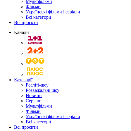
Мультфільми
Фільми
Українські фільми і серіали
Всі категорії
Всі проєкти
Канали
Категорії
Реаліті-шоу
Розважальні шоу
Новини
Серіали
Мультфільми
Фільми
Українські фільми і серіали
Всі категорії
Всі проєкти