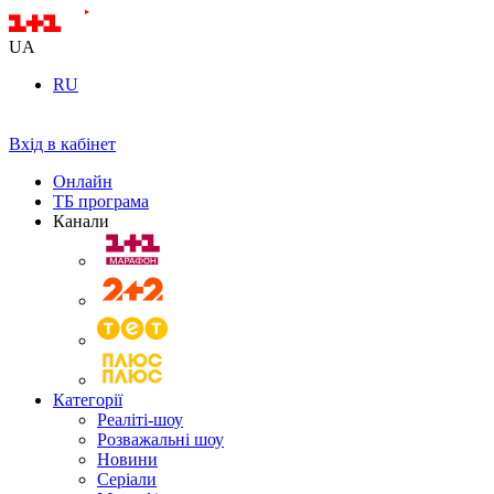
UA
RU
Вхід в кабінет
Онлайн
ТБ програма
Канали
Категорії
Реаліті-шоу
Розважальні шоу
Новини
Серіали