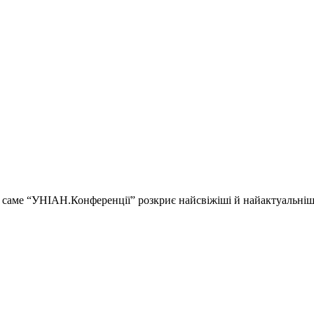
ії і саме “УНІАН.Конференції” розкриє найсвіжіші й найактуальні