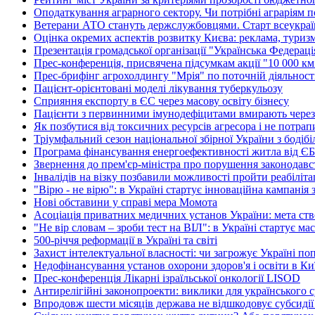
Оподаткування аграрного сектору. Чи потрібні аграріям п
Ветерани АТО стануть держслужбовцями. Старт всеукраїн
Оцінка окремих аспектів розвитку Києва: реклама, туриз
Презентація громадської організації "Українська Федерац
Прес-конференція, присвячена підсумкам акції "10 000 км 
Прес-брифінг агрохолдингу "Мрія" по поточній діяльності
Пацієнт-орієнтовані моделі лікування туберкульозу
Сприяння експорту в ЄС через масову освіту бізнесу
Пацієнти з первинними імунодефіцитами вмирають через в
Як позбутися від токсичних ресурсів агресора і не потрап
Тріумфальний сезон національної збірної України з бодіб
Програма фінансування енергоефективності житла від ЄБРР
Звернення до прем'єр-міністра про порушення законодав
Інвалідів на візку позбавили можливості пройти реабіліт
"Вірю - не вірю": в Україні стартує інноваційна кампанія
Нові обставини у справі мера Момота
Асоціація приватних медичних установ України: мета ство
"Не вір словам – зроби тест на ВІЛ": в Україні стартує ма
500-річчя реформації в Україні та світі
Захист інтелектуальної власності: чи загрожує Україні п
Недофінансування установ охорони здоров'я і освіти в Киї
Прес-конференція Лікарні ізраїльської онкології LISOD
Антирелігійні законопроекти: виклики для українського с
Впродовж шести місяців держава не відшкодовує субсидії