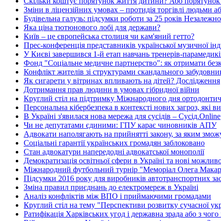
Скільки коштує порятунок життя дитини? Або порятунок
Зміни в ліцензійних умовах – протидія торгівлі людьми а
Будівельна галузь: підсумки роботи за 25 років Незалежно
Яка ціна тютюнового лобі для держави?
Київ – це європейська столиця чи кам'яний гетто?
Прес-конференція представників української музичної інд
У Києві завершився 1-й етап навчань тренерів-парамеди
Фонд "Соціальне медичне партнерство": як отримати без
Конфлікт жителів зі структурами скандального забудовн
Як сигарети у вітринах впливають на дітей? Дослідження
Дотримання прав людини в умовах гібридної війни
Круглий стіл на підтримку Міжнародного дня ортодонтичн
Персональна кібербезпека в контексті нових загроз, які в
В Україні з'явилася нова мережа для сусідів – Сусід.Online
Чи не депутатами єдиними: ГПУ карає чиновників АПУ
Адвокати наполягають на прийнятті закону, за яким зможу
Соціальні гарантії українських громадян заблоковано
Стан адвокатури напередодні адвокатської монополії
Демократизація освітньої сфери в Україні та нові можлив
Міжнародний футбольний турнір "Меморіал Олега Макар
Підсумки 2016 року для виробників автотранспортних зас
Зміна правил приєднань до електромереж в Україні
Аналіз конфліктів між ВПО і приймаючими громадами
Круглий стіл на тему "Перспективи розвитку сучасної укр
Ратифікація Харківських угод і державна зрада або з чого