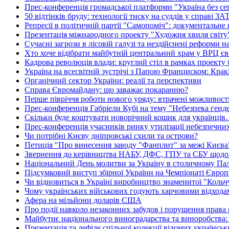
Прес-конференція громадської платформи "Україна без се
50 відтінків бруду: технології тиску на суддів у справі З
Репресії в політичній партії "Самопоміч": документальне
Презентація міжнародного проекту "Художня хвиля світу
Сучасні загрози в лісовій галузі та нездійснені реформи 
Хто хоче відібрати майбутній центральний храм у ВРЦ єв
Кадрова революція влади: круглий стіл в рамках проекту
Україна на всесвітній зустрічі з Папою Франциском: Крак
Органічний сектор України: реалії та перспективи
Справа Євромайдану: що заважає покаранню?
Перше півріччя роботи нового уряду: втрачені можливост
Прес-конференція Габріели Кубі на тему "Небезпека гендер
Скільки буде коштувати новорічний кошик для українців.
Прес-конференція учасників ринку утилізації небезпечних
Чи потрібні Києву дніпровські схили та острови?
Петиція "Про винесення заводу "Фанплит" за межі Києва" 
Звернення до керівництва НАБУ, ДФС, ГПУ та СБУ щодо 
Національний День молитви за Україну в столичному Пал
Підсумковий виступ збірної України на Чемпіонаті Європи
Чи відновиться в Україні виробництво знаменитої "Кольч
Чому українських військових годують харчовими відхода
Афера на мільйони доларів США
Про події навколо незаконних забудов і порушення права
Майбутнє національного виноградарства та виноробства: 
Презентація та дефіле спільної колекції відомих українсь