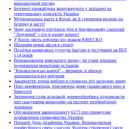
міжнародний погляд
Інтернет-провайдера звинувачують у зазіханні на
територіальну цілісність України
Муніципальна варта в Києві: як її створення вплине на
безпеку в місті?
Чому насправді отруїлися діти в бердянському санаторії
"Лазурний" і хто в цьому винен?
У Києві діють рейдери під знаком ЮНЕСКО
Шахраям немає місця в спорті
Підлітки вимагають усунути бар'єри в тестуванні на ВІЛ
з 14 років
Впровадження земельного ринку: чи стане нинішнє
подовження мораторію останнім
"Кіровоградські ковбої" – фермери зі зброєю
захищаються від рейдерів
Закарпаття: перші вибори в громадах під загрозою зриву
Прес-конференція, присвячена дням українського кіно в
Брюсселі
Звернення голів асоціацій деревообробних підприємств
про скасування мораторію на експорт необробленої
деревини
Обговорення законопроекту 6175 про примусове
позбавлення громадянства України
Перший День дизайнера України. Впровадження
професійного свята з нагоди 30-річчя створення Союзу