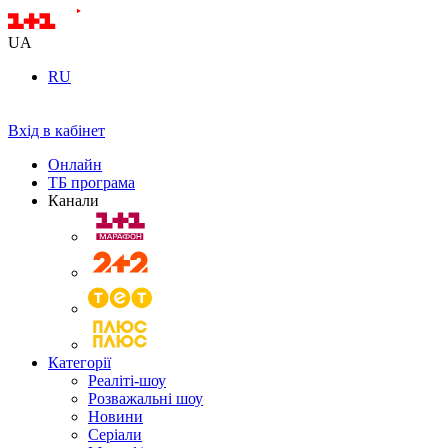
UA
RU
Вхід в кабінет
Онлайн
ТБ програма
Канали
Категорії
Реаліті-шоу
Розважальні шоу
Новини
Серіали