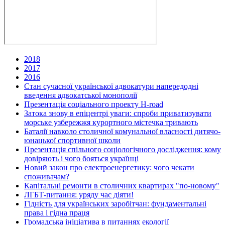
2018
2017
2016
Стан сучасної української адвокатури напередодні
введення адвокатської монополії
Презентація соціального проекту H-road
Затока знову в епіцентрі уваги: спроби приватизувати
морське узбережжя курортного містечка тривають
Баталії навколо столичної комунальної власності дитячо-
юнацької спортивної школи
Презентація спільного соціологічного дослідження: кому
довіряють і чого бояться українці
Новий закон про електроенергетику: чого чекати
споживачам?
Капітальні ремонти в столичних квартирах "по-новому"
ЛГБТ-питання: уряду час діяти!
Гідність для українських заробітчан: фундаментальні
права і гідна праця
Громадська ініціатива в питаннях екології