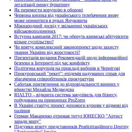
легалізації ринку бурштину
Як перемогти корупцію в обороні
Червона кнопка від українського телебачення знову
може опинитися в руках Януковича
Міжнародний досвід у звільненні українських
військовополонених
Вступна кампанія 2017: чи оберуть кримські абітурієнти
вільне суспільство?
Чи врятує комплексний законопроект щодо захисту
тварин України від жорстокості?
Презентація видання Рекомендацій щодо інформаційної
безпеки в Інтернеті під час конфлікту
Політична корупція на прикладі виборів в Чернігові
Прокурорський "рекет": епідемія надуманих справ для
збагачення співробітників прокуратури
Саботаж притягнення до відповідальності винних у
вбивстві Михайла Медведєва
RIALTO – відкрита система закупівель для бізнесу,
побудована на принципах ProZorro
В Україні стартує проект допомоги курцям у відмові від
паління
Герман Макаренко отримав титул ЮНЕСКО "Артист
заради миру"
Підсумки візиту представників Реабілітаційного Центру
"Левінштейн" Ізраїль