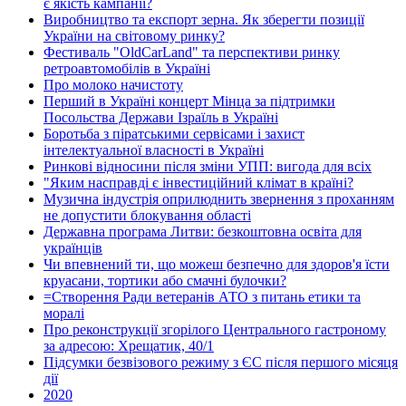
є якість кампанії?
Виробництво та експорт зерна. Як зберегти позиції
України на світовому ринку?
Фестиваль "OldCarLand" та перспективи ринку
ретроавтомобілів в Україні
Про молоко начистоту
Перший в Україні концерт Мінца за підтримки
Посольства Держави Ізраїль в Україні
Боротьба з піратськими сервісами і захист
інтелектуальної власності в Україні
Ринкові відносини після зміни УПП: вигода для всіх
"Яким насправді є інвестиційний клімат в країні?
Музична індустрія оприлюднить звернення з проханням
не допустити блокування області
Державна програма Литви: безкоштовна освіта для
українців
Чи впевнений ти, що можеш безпечно для здоров'я їсти
круасани, тортики або смачні булочки?
=Створення Ради ветеранів АТО з питань етики та
моралі
Про реконструкції згорілого Центрального гастроному
за адресою: Хрещатик, 40/1
Підсумки безвізового режиму з ЄС після першого місяця
дії
2020