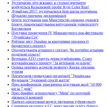
Зустрічаємо літо яскраво: в столиці вчетверте
відбудеться Кольоровий пробіг Kyiv Color Run!
Думайдан-2017: зустрічаємося біля шатра розуміння.
Шукаємо причини дискримінації
Центр тестування при Міністерстві охорони здоров'я
блокує працевлаштування випускників університету
Богомольця
Підсумки проведення IV Міжнародного рок-фестивалю
"Дунайська Січ"
Рейтинг міст України за критеріями прозорості
бюджетного процесу
Оподаткування аграрного сектору. Чи потрібні аграріям
податкові пільги?
Ветерани АТО стануть держслужбовцями. Старт
всеукраїнського проекту "За ветеранів до влади"
Оцінка окремих аспектів розвитку Києва: реклама,
туризм
Презентація громадської організації "Українська
Федерація "Здоровий спосіб життя"
Прес-конференція, присвячена підсумкам акції "10 000
км за 7 днів"
Прес-брифінг агрохолдингу "Мрія" по поточній
діяльності компанії
Пацієнт-орієнтовані моделі лікування туберкульозу
Сприяння експорту в ЄС через масову освіту бізнесу