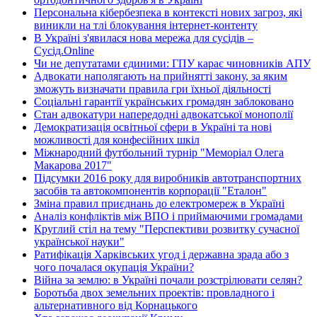
Персональна кібербезпека в контексті нових загроз, які
виникли на тлі блокування інтернет-контенту
В Україні з'явилася нова мережа для сусідів –
Сусід.Online
Чи не депутатами єдиними: ГПУ карає чиновників АПУ
Адвокати наполягають на прийнятті закону, за яким
зможуть визначати правила гри їхньої діяльності
Соціальні гарантії українських громадян заблоковано
Стан адвокатури напередодні адвокатської монополії
Демократизація освітньої сфери в Україні та нові
можливості для конфесійних шкіл
Міжнародний футбольний турнір "Меморіал Олега
Макарова 2017"
Підсумки 2016 року для виробників автотранспортних
засобів та автокомпонентів корпорації "Еталон"
Зміна правил приєднань до електромереж в Україні
Аналіз конфліктів між ВПО і приймаючими громадами
Круглий стіл на тему "Перспективи розвитку сучасної
української науки"
Ратифікація Харківських угод і державна зрада або з
чого почалася окупація України?
Війна за землю: в Україні почали розстрілювати селян?
Боротьба двох земельних проектів: провладного і
альтернативного від Корнацького