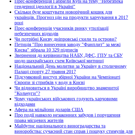
Прес-конференція Габріели Кубі на тему "Небезпека
гендерної ідеології в Україні"
Скільки буде коштувати новорічний кошик для
українців. Прогноз цін на продукти харчування в 2017
році
Прес-конференція учасників ринку утилізації
небезпечних відходів
Чи потрібні Києву дніпровські схили та острови?
Петиція "Про винесення заводу "Фанплит" за межі
Києва" зібрала 10 329 підписів
Звернення до керівництва НАБУ, ДФС, ГПУ та СБУ
щодо шахрайських схем Київської митниці
Національний День молитви за Україну в столичному
Палаці спорту 27 травня 2017
Підсумковий виступ збірної України на Чемпіонаті
Європи зі стрибків у воду в Києві
Чи відновиться в Україні виробництво знаменитої
"Кольчуги"?
Чому українських військових годують харчовими
відходами
Афера на мільйони доларів США
Про події навколо незаконних забудов і порушення
права місцевих жителів
Майбутнє національного виноградарства та
виноробства: сучасний стан справ і пошуку стимулів для