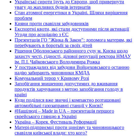
Українські сироти їдуть до Європи, щоб привернути
увагу до жахливих буднів інтернатів
Стан атомної енергетики в Україні. Шляхи вирішення
проблем
Кияни проти свавілля забудовників
Експортні квоти, які стали доступними після активації
Угоди про асоціацію з ЄС
Презентація ГО "Жінка & Закон": допомога матерям, які
перебувають в боротьбі за своїх дітей
Рішення Оболонського районного суду м. Києва щодо
захисту честі, гідності, ділової репутації ректора НМАУ
ім. П.І. Чайковського Володимира Рожка
У постраждалих від забудови Войцеховського останню
надію забирають чиновники КМДА
Комунальний терор у Кривому Розі
Запобігання знищенню допустимих до вживання
продуктів харчування з метою запобігання голоду в
країні
Куди поділися вже звичні і компактно розташовані
автомобільні газозаправні станції у Києві?
#Нашілюді – Made in UA – презентація першого
єврейського глянцю в Україні
Україна – Корея. Фестиваль Реформації
Матері-підприємці проти цинізму та чиновницького
свавілля київської влади: хто кого?