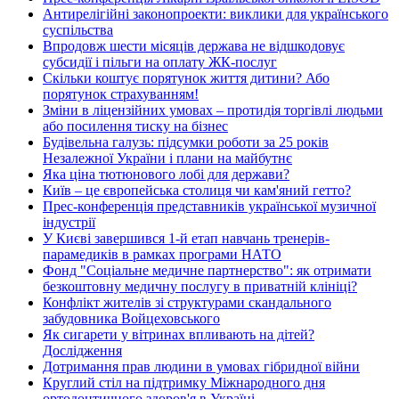
Антирелігійні законопроекти: виклики для українського
суспільства
Впродовж шести місяців держава не відшкодовує
субсидії і пільги на оплату ЖК-послуг
Скільки коштує порятунок життя дитини? Або
порятунок страхуванням!
Зміни в ліцензійних умовах – протидія торгівлі людьми
або посилення тиску на бізнес
Будівельна галузь: підсумки роботи за 25 років
Незалежної України і плани на майбутнє
Яка ціна тютюнового лобі для держави?
Київ – це європейська столиця чи кам'яний гетто?
Прес-конференція представників української музичної
індустрії
У Києві завершився 1-й етап навчань тренерів-
парамедиків в рамках програми НАТО
Фонд "Соціальне медичне партнерство": як отримати
безкоштовну медичну послугу в приватній клініці?
Конфлікт жителів зі структурами скандального
забудовника Войцеховського
Як сигарети у вітринах впливають на дітей?
Дослідження
Дотримання прав людини в умовах гібридної війни
Круглий стіл на підтримку Міжнародного дня
ортодонтичного здоров'я в Україні