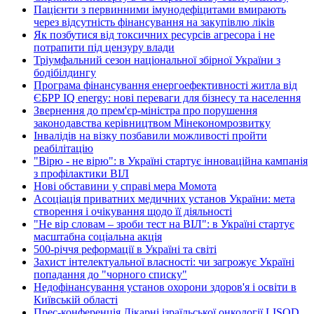
Пацієнти з первинними імунодефіцитами вмирають
через відсутність фінансування на закупівлю ліків
Як позбутися від токсичних ресурсів агресора і не
потрапити під цензуру влади
Тріумфальний сезон національної збірної України з
бодібілдингу
Програма фінансування енергоефективності житла від
ЄБРР IQ energy: нові переваги для бізнесу та населення
Звернення до прем'єр-міністра про порушення
законодавства керівництвом Мінекономрозвитку
Інвалідів на візку позбавили можливості пройти
реабілітацію
"Вірю - не вірю": в Україні стартує інноваційна кампанія
з профілактики ВІЛ
Нові обставини у справі мера Момота
Асоціація приватних медичних установ України: мета
створення і очікування щодо її діяльності
"Не вір словам – зроби тест на ВІЛ": в Україні стартує
масштабна соціальна акція
500-річчя реформації в Україні та світі
Захист інтелектуальної власності: чи загрожує Україні
попадання до "чорного списку"
Недофінансування установ охорони здоров'я і освіти в
Київській області
Прес-конференція Лікарні ізраїльської онкології LISOD