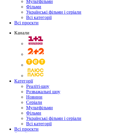
Мультфільми
Фільми
Українські фільми і серіали
Всі категорії
Всі проєкти
Канали
Категорії
Реаліті-шоу
Розважальні шоу
Новини
Серіали
Мультфільми
Фільми
Українські фільми і серіали
Всі категорії
Всі проєкти