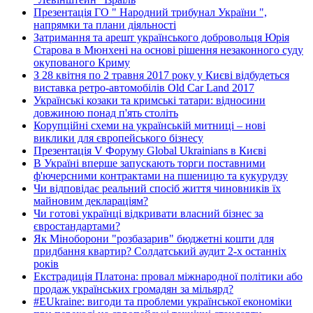
Презентація ГО " Народний трибунал України ",
напрямки та плани діяльності
Затримання та арешт українського добровольця Юрія
Старова в Мюнхені на основі рішення незаконного суду
окупованого Криму
З 28 квітня по 2 травня 2017 року у Києві відбудеться
виставка ретро-автомобілів Old Car Land 2017
Українські козаки та кримські татари: відносини
довжиною понад п'ять століть
Корупційні схеми на українській митниці – нові
виклики для європейського бізнесу
Презентація V Форуму Global Ukrainians в Києві
В Україні вперше запускають торги поставними
ф'ючерсними контрактами на пшеницю та кукурудзу
Чи відповідає реальний спосіб життя чиновників їх
майновим деклараціям?
Чи готові українці відкривати власний бізнес за
євростандартами?
Як Міноборони "розбазарив" бюджетні кошти для
придбання квартир? Солдатський аудит 2-х останніх
років
Екстрадиція Платона: провал міжнародної політики або
продаж українських громадян за мільярд?
#EUkraine: вигоди та проблеми української економіки