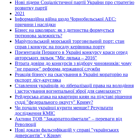
Нові лідери Соціалістичної партії України про стратегію
розвитку партії
2021
Інформаційна війна щодо Чорнобильської АЕС:
причини і наслідки
Бізнес на школярах: як з дитинства формується
тютюнова залежність?
Маріупольський морський торговельний порт: стан
справ і конкурс на посаду керівника порту
Презентація Першого в Україні конкурсу краси серед
авторських ляльок "Міс лялька – 2016"
Втрата довіри до конкурсів з відбору чиновників: чому
"не працює" реформа державної служби
Реакція бізнесу на скасування в Україні мораторію на
експорт лісу-кругляка
Ставлення українців до лібералізації права на володіння
і застосування вогнепальної зброї для самозахисту
Рейдерська атака на квартири киян на підставі рішення
судді "федерального округу" Криму?
Чи почали українці курити менше? Результати
дослідження КМІС
Активи ТОВ "Закарпатполіметали" – переваги від
Революції
Нові докази фальсифікацій у справі "українських
диверсантів" у Криму