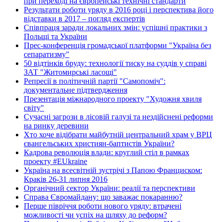
при переході на європейські технічні стандарти
Результати роботи уряду в 2016 році і перспектива його
відставки в 2017 – погляд експертів
Співпраця заради локальних змін: успішні практики з
Польщі та України
Прес-конференція громадської платформи "Україна без
сепаратизму"
50 відтінків бруду: технології тиску на суддів у справі
ЗАТ "Житомирські ласощі"
Репресії в політичній партії "Самопоміч":
документальне підтвердження
Презентація міжнародного проекту "Художня хвиля
світу"
Сучасні загрози в лісовій галузі та нездійснені реформи
на ринку деревини
Хто хоче відібрати майбутній центральний храм у ВРЦ
євангельських християн-баптистів України?
Кадрова революція влади: круглий стіл в рамках
проекту #EUkraine
Україна на всесвітній зустрічі з Папою Франциском:
Краків 26-31 липня 2016
Органічний сектор України: реалії та перспективи
Справа Євромайдану: що заважає покаранню?
Перше півріччя роботи нового уряду: втрачені
можливості чи успіх на шляху до реформ?