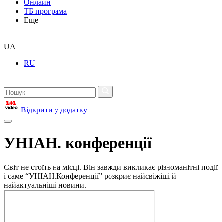
Онлайн
ТБ програма
Еще
UA
RU
Відкрити у додатку
УНІАН. конференції
Світ не стоїть на місці. Він завжди викликає різноманітні події
і саме “УНІАН.Конференції” розкриє найсвіжіші й
найактуальніші новини.