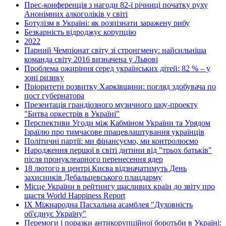
Прес-конференція з нагоди 82-ї річниці початку руху
Анонімних алкоголіків у світі
Ботулізм в Україні: як розпізнати заражену рибу
Безкарність відроджує корупцію
2022
Парний Чемпіонат світу зі стронгмену: найсильніша
команда світу 2016 визначена у Львові
Проблема ожиріння серед українських дітей: 82 % – у
зоні ризику
Пріоритети розвитку Харківщини: погляд здобувача по
пост губернатора
Презентація грандіозного музичного шоу-проекту
"Битва оркестрів в Україні"
Перспективи Угоди між Кабміном України та Урядом
Ізраїлю про тимчасове працевлаштування українців
Політичні партії: ми фінансуємо, ми контролюємо
Народження першої в світі дитини від "трьох батьків"
після пронуклеарного перенесення ядер
18 лютого в центрі Києва відзначатимуть День
захисників Дебальцевського плацдарму
Місце України в рейтингу щасливих країн до звіту про
щастя World Happiness Report
ІХ Міжнародна Пасхальна асамблея "Духовність
об'єднує Україну"
Перемоги і поразки антикорупційної боротьби в Україні: