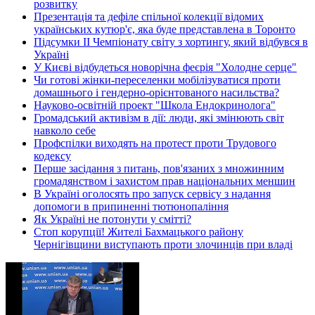
розвитку
Презентація та дефіле спільної колекції відомих
українських кутюр'є, яка буде представлена в Торонто
Підсумки ІІ Чемпіонату світу з хортингу, який відбувся в
Україні
У Києві відбудеться новорічна феєрія "Холодне серце"
Чи готові жінки-переселенки мобілізуватися проти
домашнього і гендерно-орієнтованого насильства?
Науково-освітній проект "Школа Ендокринолога"
Громадський активізм в дії: люди, які змінюють світ
навколо себе
Профспілки виходять на протест проти Трудового
кодексу
Перше засідання з питань, пов'язаних з множинним
громадянством і захистом прав національних меншин
В Україні оголосять про запуск сервісу з надання
допомоги в припиненні тютюнопаління
Як Україні не потонути у смітті?
Стоп корупції! Жителі Бахмацького району
Чернігівщини виступають проти злочинців при владі