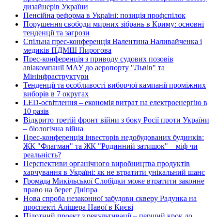
дизайнерів України
Пенсійна реформа в Україні: позиція профспілок
Порушення свободи мирних зібрань в Криму: основні
тенденції та загрози
Спільна прес-конференція Валентина Наливайченка і
медиків ПДМШ Пирогова
Прес-конференція з приводу судових позовів
авіакомпанії МАУ до аеропорту "Львів" та
Мінінфраструктури
Тенденції та особливості виборчої кампанії проміжних
виборів в 7 округах
LED-освітлення – економія витрат на електроенергію в
10 разів
Відкрито третій фронт війни з боку Росії проти України
– біологічна війна
Прес-конференція інвесторів недобудованих будинків:
ЖК "Флагман" та ЖК "Родинний затишок" – міф чи
реальність?
Перспективи органічного виробництва продуктів
харчування в Україні: як не втратити унікальний шанс
Громада Микільської Слобідки може втратити законне
право на берег Дніпра
Нова спроба незаконної забудови скверу Радунка на
проспекті Алішера Навої в Києві
Пілотний проект з рекультивації – перший крок до