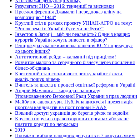
Хто заважає деокупації Криму
Результати ЗНО – 2016: тенденції та висновки
Прес-конференція Джамали і передпоказ кліпу на
композицію "1944"
Круглий стіл в рамках проекту УНІАН-АГРО на тему:
"Ринок землі в Україні: бути чи не бути?"
Інвестор в Затоці – міф чи реальність? Один з кращих
курортів України хочуть вивести в офшор?
Генпрокуратура не виконала рішення КСУ і примушує
до цього інших?
Антитютюнові рейди – кальянні під прицілом!
Розвиток малого та середнього бізнесу через посилення
бізнес-об'єднань
Критичний стан споживчого ринку країни: факти,
аналіз, пошук рішень
Вчитель та школа в процесі освітньої реформи в Україні
Андрій Мамалига – кандидат на посаду
Уповноваженого Верховної Ради України з прав людини
Майбутнє адвокатури. Публічна дискусія і презентація
програм кандидатів на пост голови НААУ
Вільний доступ українців до берегів річок та водойм
Кругова порука в правоохоронних органах або як не
платити кредит по-черкаськи
2019
Проміжні вибори народних депутатів в 7 округах: яким