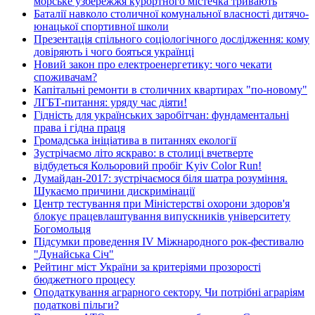
морське узбережжя курортного містечка тривають
Баталії навколо столичної комунальної власності дитячо-
юнацької спортивної школи
Презентація спільного соціологічного дослідження: кому
довіряють і чого бояться українці
Новий закон про електроенергетику: чого чекати
споживачам?
Капітальні ремонти в столичних квартирах "по-новому"
ЛГБТ-питання: уряду час діяти!
Гідність для українських заробітчан: фундаментальні
права і гідна праця
Громадська ініціатива в питаннях екології
Зустрічаємо літо яскраво: в столиці вчетверте
відбудеться Кольоровий пробіг Kyiv Color Run!
Думайдан-2017: зустрічаємося біля шатра розуміння.
Шукаємо причини дискримінації
Центр тестування при Міністерстві охорони здоров'я
блокує працевлаштування випускників університету
Богомольця
Підсумки проведення IV Міжнародного рок-фестивалю
"Дунайська Січ"
Рейтинг міст України за критеріями прозорості
бюджетного процесу
Оподаткування аграрного сектору. Чи потрібні аграріям
податкові пільги?