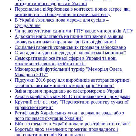
ортодонтичного здоров'я в Україні
Персональна кібербезпека в контексті нових загроз, які
виникли на тлі блокування інтернет-контенту
В Україні з'явилася нова мережа для сусідів –
Сусід.Online
Чи не депутатами єдиними: ГПУ карає чиновників АПУ
Адвокати наполягають на прийнятті закону, за яким
зможуть визначати правила гри їхньої діяльності
Соціальні гарантії українських громадян заблоковано
Стан адвокатури напередодні адвокатської монополії
Демократизація освітньої сфери в Україні та нові
можливості для конфесійних шкіл
Міжнародний футбольний турнір "Меморіал Олега
Макарова 2017"
Підсумки 2016 року для виробників автотранспортних
засобів та автокомпонентів корпорації "Еталон"
Зміна правил приєднань до електромереж в Україні
Аналіз конфліктів між ВПО і приймаючими громадами
Круглий стіл на тему "Перспективи розвитку сучасної
української науки"
Ратифікація Харківських угод і державна зрада або з
чого почалася окупація України?
Війна за землю: в Україні почали розстрілювати селян?
Боротьба двох земельних проектів: провладного і
альтернативного від Корнацького