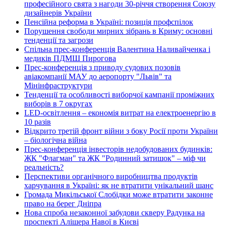
професійного свята з нагоди 30-річчя створення Союзу
дизайнерів України
Пенсійна реформа в Україні: позиція профспілок
Порушення свободи мирних зібрань в Криму: основні
тенденції та загрози
Спільна прес-конференція Валентина Наливайченка і
медиків ПДМШ Пирогова
Прес-конференція з приводу судових позовів
авіакомпанії МАУ до аеропорту "Львів" та
Мінінфраструктури
Тенденції та особливості виборчої кампанії проміжних
виборів в 7 округах
LED-освітлення – економія витрат на електроенергію в
10 разів
Відкрито третій фронт війни з боку Росії проти України
– біологічна війна
Прес-конференція інвесторів недобудованих будинків:
ЖК "Флагман" та ЖК "Родинний затишок" – міф чи
реальність?
Перспективи органічного виробництва продуктів
харчування в Україні: як не втратити унікальний шанс
Громада Микільської Слобідки може втратити законне
право на берег Дніпра
Нова спроба незаконної забудови скверу Радунка на
проспекті Алішера Навої в Києві