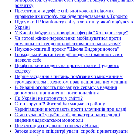
розвитку
Презентація та дефіле спільної колекції відомих
українських кутюр'є, яка буде представлена в Торонто
Підсумки ІІ Чемпіонату світу з хортингу, який відбувся в
Україні
У Києві відбудеться новорічна феєрія "Холодне серце"
Чи готові жінки-переселенки мобілізуватися проти
домашнього і гендерно-орієнтованого насильства?
Науково-освітній проект "Школа Ендокринолога"
Громадський активізм в дії: люди, які змінюють світ
навколо себе
Профспілки виходять на протест проти Трудового
кодексу
Перше засідання з питань, пов'язаних з множинним
громадянством і захистом прав національних меншин
В Україні оголосять про запуск сервісу з надання
допомоги в припиненні тютюнопаління
Як Україні не потонути у смітті?
Стоп корупції! Жителі Бахмацького району
Чернігівщини виступають проти злочинців при владі
Стан сучасної української адвокатури напередодні
введення адвокатської монополії
Презентація соціального проекту H-road
Затока знову в епіцентрі уваги: спроби приватизувати