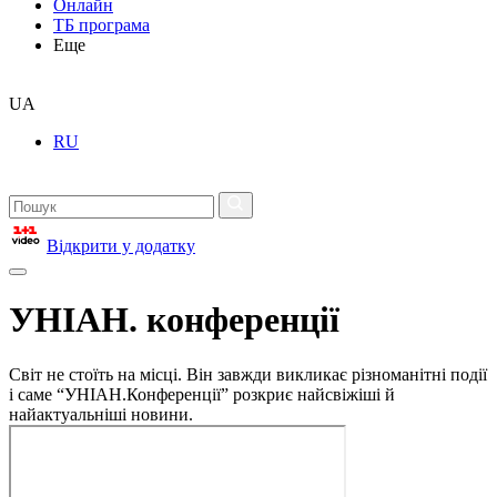
Онлайн
ТБ програма
Еще
UA
RU
Відкрити у додатку
УНІАН. конференції
Світ не стоїть на місці. Він завжди викликає різноманітні події
і саме “УНІАН.Конференції” розкриє найсвіжіші й
найактуальніші новини.