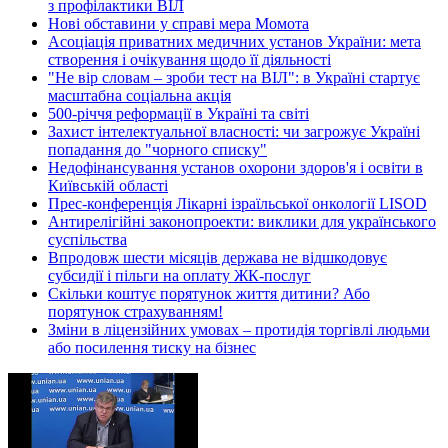
з профілактики ВІЛ
Нові обставини у справі мера Момота
Асоціація приватних медичних установ України: мета
створення і очікування щодо її діяльності
"Не вір словам – зроби тест на ВІЛ": в Україні стартує
масштабна соціальна акція
500-річчя реформації в Україні та світі
Захист інтелектуальної власності: чи загрожує Україні
попадання до "чорного списку"
Недофінансування установ охорони здоров'я і освіти в
Київській області
Прес-конференція Лікарні ізраїльської онкології LISOD
Антирелігійні законопроекти: виклики для українського
суспільства
Впродовж шести місяців держава не відшкодовує
субсидії і пільги на оплату ЖК-послуг
Скільки коштує порятунок життя дитини? Або
порятунок страхуванням!
Зміни в ліцензійних умовах – протидія торгівлі людьми
або посилення тиску на бізнес