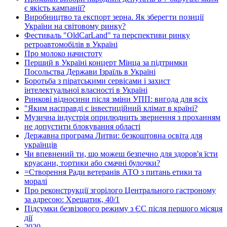
є якість кампанії?
Виробництво та експорт зерна. Як зберегти позиції
України на світовому ринку?
Фестиваль "OldCarLand" та перспективи ринку
ретроавтомобілів в Україні
Про молоко начистоту
Перший в Україні концерт Мінца за підтримки
Посольства Держави Ізраїль в Україні
Боротьба з піратськими сервісами і захист
інтелектуальної власності в Україні
Ринкові відносини після зміни УПП: вигода для всіх
"Яким насправді є інвестиційний клімат в країні?
Музична індустрія оприлюднить звернення з проханням
не допустити блокування області
Державна програма Литви: безкоштовна освіта для
українців
Чи впевнений ти, що можеш безпечно для здоров'я їсти
круасани, тортики або смачні булочки?
=Створення Ради ветеранів АТО з питань етики та
моралі
Про реконструкції згорілого Центрального гастроному
за адресою: Хрещатик, 40/1
Підсумки безвізового режиму з ЄС після першого місяця
дії
2020