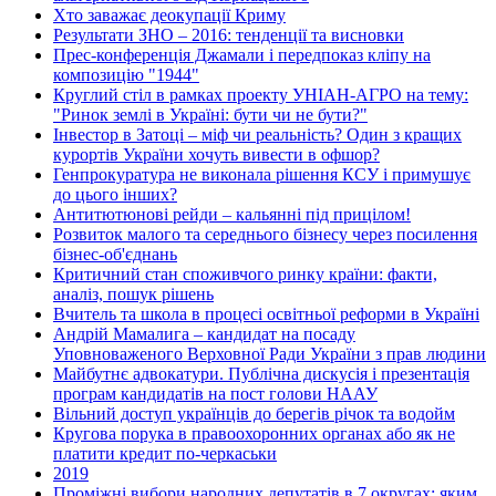
Хто заважає деокупації Криму
Результати ЗНО – 2016: тенденції та висновки
Прес-конференція Джамали і передпоказ кліпу на
композицію "1944"
Круглий стіл в рамках проекту УНІАН-АГРО на тему:
"Ринок землі в Україні: бути чи не бути?"
Інвестор в Затоці – міф чи реальність? Один з кращих
курортів України хочуть вивести в офшор?
Генпрокуратура не виконала рішення КСУ і примушує
до цього інших?
Антитютюнові рейди – кальянні під прицілом!
Розвиток малого та середнього бізнесу через посилення
бізнес-об'єднань
Критичний стан споживчого ринку країни: факти,
аналіз, пошук рішень
Вчитель та школа в процесі освітньої реформи в Україні
Андрій Мамалига – кандидат на посаду
Уповноваженого Верховної Ради України з прав людини
Майбутнє адвокатури. Публічна дискусія і презентація
програм кандидатів на пост голови НААУ
Вільний доступ українців до берегів річок та водойм
Кругова порука в правоохоронних органах або як не
платити кредит по-черкаськи
2019
Проміжні вибори народних депутатів в 7 округах: яким