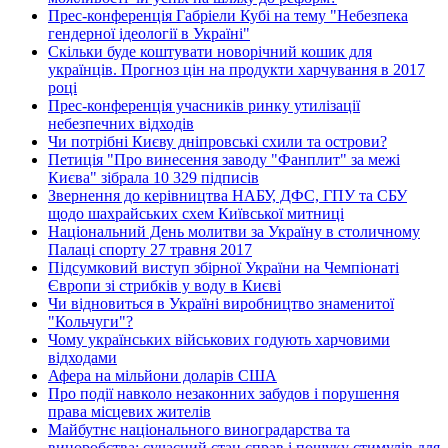
Прес-конференція Габріели Кубі на тему "Небезпека
гендерної ідеології в Україні"
Скільки буде коштувати новорічний кошик для
українців. Прогноз цін на продукти харчування в 2017
році
Прес-конференція учасників ринку утилізації
небезпечних відходів
Чи потрібні Києву дніпровські схили та острови?
Петиція "Про винесення заводу "Фанплит" за межі
Києва" зібрала 10 329 підписів
Звернення до керівництва НАБУ, ДФС, ГПУ та СБУ
щодо шахрайських схем Київської митниці
Національний День молитви за Україну в столичному
Палаці спорту 27 травня 2017
Підсумковий виступ збірної України на Чемпіонаті
Європи зі стрибків у воду в Києві
Чи відновиться в Україні виробництво знаменитої
"Кольчуги"?
Чому українських військових годують харчовими
відходами
Афера на мільйони доларів США
Про події навколо незаконних забудов і порушення
права місцевих жителів
Майбутнє національного виноградарства та
виноробства: сучасний стан справ і пошуку стимулів для