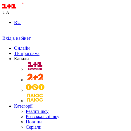
UA
RU
Вхід в кабінет
Онлайн
ТБ програма
Канали
Категорії
Реаліті-шоу
Розважальні шоу
Новини
Серіали