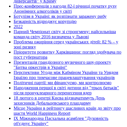
диверсантів" у Криму
Прес-конференція з нагоди 82-ї річниці початку руху
Анонімних алкоголіків у світі
Ботулізм в Україні: як розпізнати заражену рибу
Безкарність відроджує корупцію
2022
Парний Чемпіонат світу зі стронгмену: найсильніша
команда світу 2016 визначена у Львові
Проблема ожиріння серед українських дітей: 82 % – у
зоні ризику
Пріоритети розвитку Харківщини: погляд здобувача по
пост губернатора
Презентація грандіозного музичного шоу-проекту
"Битва оркестрів в Україні"
Перспективи Угоди між Кабміном України та Урядом
Ізраїлю про тимчасове працевлаштування українців
Політичні партії: ми фінансуємо, ми контролюємо
Народження першої в світі дитини від "трьох батьків"
після пронуклеарного перенесення ядер
18 лютого в центрі Києва відзначатимуть День
захисників Дебальцевського плацдарму
Місце України в рейтингу щасливих країн до звіту про
щастя World Happiness Report
ІХ Міжнародна Пасхальна асамблея "Духовність
об'єднує Україну"