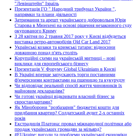
"Левінштейн" Ізраїль
Презентація ГО " Народний трибунал України ",
напрямки та плани діяльності
Затримання та арешт українського добровольця Юрія
Старова в Мюнхені на основі рішення незаконного суду
окупованого Криму
З 28 квітня по 2 травня 2017 року у Києві відбудеться
виставка ретро-автомобілів Old Car Land 2017
Українські козаки та кримські татари: відносини
довжиною понад п'ять століть
Корупційні схеми на українській митниці – нові
виклики для європейського бізнесу
Презентація V Форуму Global Ukrainians в Києві
В Україні вперше запускають торги поставними
ф'ючерсними контрактами на пшеницю та кукурудзу
Чи відповідає реальний спосіб життя чиновників їх
майновим деклараціям?
Чи готові українці відкривати власний бізнес за
євростандартами?
Як Міноборони "розбазарив" бюджетні кошти для
придбання квартир? Солдатський аудит 2-х останніх
років
Екстрадиція Платона: провал міжнародної політики або
продаж українських громадян за мільярд?
#EUkraine: вигоди та проблеми української економіки