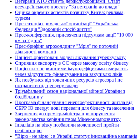
Ветерани АТО стануть держслужбовцями. Старт
всеукраїнського проекту "За ветеранів до влади"
Оцінка окремих аспектів розвитку Києва: реклама,
туризм
Презентація громадської організації "Українська
Федерація "Здоровий спосіб життя"
Прес-конференція, присвячена підсумкам акції "10 000
км за 7 днів"
Прес-брифінг агрохолдингу "Мрія" по поточній
діяльності компанії
Пацієнт-орієнтовані моделі лікування туберкульозу
Сприяння експорту в ЄС через масову освіту бізнесу
Пацієнти з первинними імунодефіцитами вмирають
через відсутність фінансування на закупівлю ліків
Як позбутися від токсичних ресурсів агресора і не
потрапити під цензуру влади
Тріумфальний сезон національної збірної України з
бодібілдингу
Програма фінансування енергоефективності житла від
ЄБРР IQ energy: нові переваги для бізнесу та населення
Звернення до прем'єр-міністра про порушення
законодавства керівництвом Мінекономрозвитку
Інвалідів на візку позбавили можливості пройти
реабілітацію
"Вірю - не вірю": в Україні стартує інноваційна кампанія