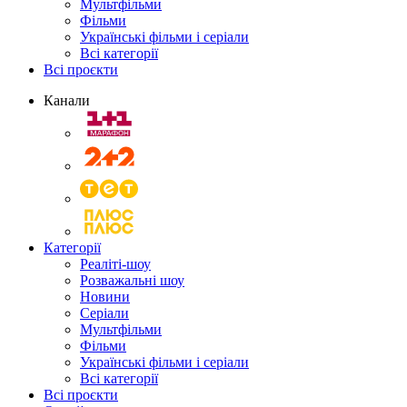
Мультфільми
Фільми
Українські фільми і серіали
Всі категорії
Всі проєкти
Канали
Категорії
Реаліті-шоу
Розважальні шоу
Новини
Серіали
Мультфільми
Фільми
Українські фільми і серіали
Всі категорії
Всі проєкти