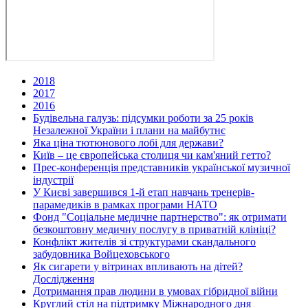
2018
2017
2016
Будівельна галузь: підсумки роботи за 25 років
Незалежної України і плани на майбутнє
Яка ціна тютюнового лобі для держави?
Київ – це європейська столиця чи кам'яний гетто?
Прес-конференція представників української музичної
індустрії
У Києві завершився 1-й етап навчань тренерів-
парамедиків в рамках програми НАТО
Фонд "Соціальне медичне партнерство": як отримати
безкоштовну медичну послугу в приватній клініці?
Конфлікт жителів зі структурами скандального
забудовника Войцеховського
Як сигарети у вітринах впливають на дітей?
Дослідження
Дотримання прав людини в умовах гібридної війни
Круглий стіл на підтримку Міжнародного дня