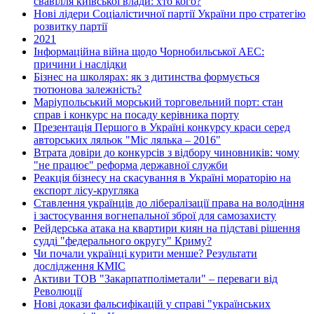
свавілля київської влади: хто кого?
Нові лідери Соціалістичної партії України про стратегію
розвитку партії
2021
Інформаційна війна щодо Чорнобильської АЕС:
причини і наслідки
Бізнес на школярах: як з дитинства формується
тютюнова залежність?
Маріупольський морський торговельний порт: стан
справ і конкурс на посаду керівника порту
Презентація Першого в Україні конкурсу краси серед
авторських ляльок "Міс лялька – 2016"
Втрата довіри до конкурсів з відбору чиновників: чому
"не працює" реформа державної служби
Реакція бізнесу на скасування в Україні мораторію на
експорт лісу-кругляка
Ставлення українців до лібералізації права на володіння
і застосування вогнепальної зброї для самозахисту
Рейдерська атака на квартири киян на підставі рішення
судді "федерального округу" Криму?
Чи почали українці курити менше? Результати
дослідження КМІС
Активи ТОВ "Закарпатполіметали" – переваги від
Революції
Нові докази фальсифікацій у справі "українських