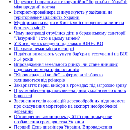
Перемоги і поразки антикорупційної боротьби в Україні:
міжнародний погляд
Інтернет-провайдера звинувачують у зазіханні на
територіальну цілісність України
Муніципальна варта в Києві: як її створення вплине на
безпеку в місті?
Чому насправді отруїлися діти в бердянському санаторії
"Лазурний" і хто в цьому винен?
У Києві діють рейдери під знаком ЮНЕСКО
Шахраям немає місця в спорті
Підлітки вимагають усунути бар'єри в тестуванні на ВІЛ
з 14 років
Впровадження земельного ринку: чи стане нинішнє
подовження мораторію останнім
"Кіровоградські ковбої" – фермери зі зброєю
захищаються від рейдерів
Закарпаття: перші вибори в громадах під загрозою зриву
Прес-конференція, присвячена дням українського кіно в
Брюсселі
Звернення голів асоціацій деревообробних підприємств
про скасування мораторію на експорт необробленої
деревини
Обговорення законопроекту 6175 про примусове
позбавлення громадянства України
Перший День дизайнера України. Впровадження