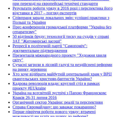
при переході на європейські технічні стандарти
Результати роботи уряду в 2016 році і перспектива його
відставки в 2017 – погляд експертів
Співпраця заради локальних змін: успішні практики з
Польщі та України
Прес-конференція громадської платформи "Україна без
сепаратизму"
50 відтінків бруду: технології тиску на суддів у справі
ЗАТ "Житомирські ласощі"
Репресії в політичній партії "Самопоміч":
документальне підтвердження
Презентація міжнародного проекту "Художня хвиля
світу"
Сучасні загрози в лісовій галузі та нездійснені реформи
на ринку деревини
Хто хоче відібрати майбутній центральний храм у ВРЦ
євангельських християн-баптистів України?
Кадрова революція влади: круглий стіл в рамках
проекту #EUkraine
Україна на всесвітній зустрічі з Папою Франциском:
Краків 26-31 липня 2016
Органічний сектор України: реалії та перспективи
Справа Євромайдану: що заважає покаранню?
Перше півріччя роботи нового уряду: втрачені
можливості чи успіх на шляху до реформ?