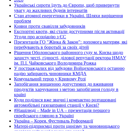
Українські сироти їдуть до Європи, щоб привернути
увагу до жахливих буднів інтернатів
Стан атомної енергетики в Україні. Шляхи вирішення
проблем
Кияни проти свавілля забудовників
Експортні квоти, які стали доступними після активації
Угоди про асоціацію з ЄС
Презентація ГО "Жінка & Закон": допомога матерям, які
перебувають в боротьбі за своїх дітей
Рішення Оболонського районного суду м. Києва щодо
захисту честі, гідності, ділової репутації ректора НМАУ
ім. П.І. Чайковського Володимира Рожка
У постраждалих від забудови Войцеховського останню
надію забирають чиновники КМДА
Комунальний терор у Кривому Розі
Запобігання знищенню допустимих до вживання
продуктів харчування з метою запобігання голоду в
країні
Куди поділися вже звичні і компактно розташовані
автомобільні газозаправні станції у Києві?
#Нашілюді – Made in UA – презентація першого
єврейського глянцю в Україні
Україна – Корея. Фестиваль Реформації
Матері-підприємці проти цинізму та чиновницького