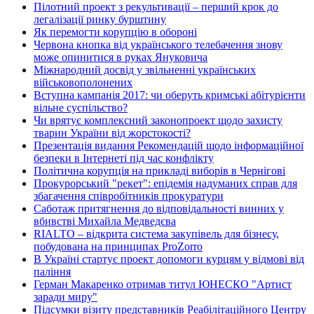
Пілотний проект з рекультивації – перший крок до
легалізації ринку бурштину
Як перемогти корупцію в обороні
Червона кнопка від українського телебачення знову
може опинитися в руках Януковича
Міжнародний досвід у звільненні українських
військовополонених
Вступна кампанія 2017: чи оберуть кримські абітурієнти
вільне суспільство?
Чи врятує комплексний законопроект щодо захисту
тварин України від жорстокості?
Презентація видання Рекомендацій щодо інформаційної
безпеки в Інтернеті під час конфлікту
Політична корупція на прикладі виборів в Чернігові
Прокурорський "рекет": епідемія надуманих справ для
збагачення співробітників прокуратури
Саботаж притягнення до відповідальності винних у
вбивстві Михайла Медведєва
RIALTO – відкрита система закупівель для бізнесу,
побудована на принципах ProZorro
В Україні стартує проект допомоги курцям у відмові від
паління
Герман Макаренко отримав титул ЮНЕСКО "Артист
заради миру"
Підсумки візиту представників Реабілітаційного Центру