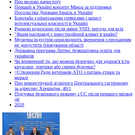
Про молоко начистоту
Перший в Україні концерт Мінца за підтримки
Посольства Держави Ізраїль в Україні
Боротьба з піратськими сервісами і захист
інтелектуальної власності в Україні
Ринкові відносини після зміни УПП: вигода для всіх
"Яким насправді є інвестиційний клімат в країні?
Музична індустрія оприлюднить звернення з проханням
не допустити блокування області
Державна програма Литви: безкоштовна освіта для
українців
Чи впевнений ти, що можеш безпечно для здоров'я їсти
круасани, тортики або смачні булочки?
=Створення Ради ветеранів АТО з питань етики та
моралі
Про реконструкції згорілого Центрального гастроному
за адресою: Хрещатик, 40/1
Підсумки безвізового режиму з ЄС після першого місяця
дії
2020