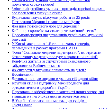
порятунок страхуванням!
Зміни в ліцензійних умовах – протидія торгівлі людьми
або посилення тиску на бізнес
Будівельна галузь: підсумки роботи за 25 років
Незалежної України і плани на майбутнє
Яка ціна тютюнового лобі для держави?
Київ – це європейська столиця чи кам'яний гетто?
Прес-конференція представників української музичної
індустрії
У Києві завершився 1-й етап навчань тренерів-
парамедиків в рамках програми НАТО
Фонд "Соціальне медичне партнерство": як отримати
безкоштовну медичну послугу в приватній клініці?
Конфлікт жителів зі структурами скандального
забудовника Войцеховського
Як сигарети у вітринах впливають на дітей?
Дослідження
Дотримання прав людини в умовах гібридної війни
Круглий стіл на підтримку Міжнародного дня
ортодонтичного здоров'я в Україні
Персональна кібербезпека в контексті нових загроз, які
виникли на тлі блокування інтернет-контенту
В Україні з'явилася нова мережа для сусідів –
Сусід.Online