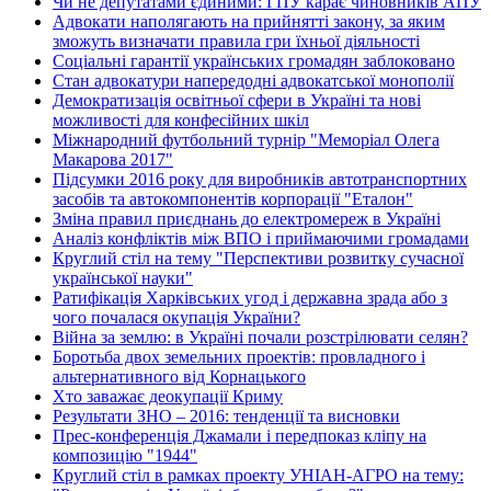
Чи не депутатами єдиними: ГПУ карає чиновників АПУ
Адвокати наполягають на прийнятті закону, за яким
зможуть визначати правила гри їхньої діяльності
Соціальні гарантії українських громадян заблоковано
Стан адвокатури напередодні адвокатської монополії
Демократизація освітньої сфери в Україні та нові
можливості для конфесійних шкіл
Міжнародний футбольний турнір "Меморіал Олега
Макарова 2017"
Підсумки 2016 року для виробників автотранспортних
засобів та автокомпонентів корпорації "Еталон"
Зміна правил приєднань до електромереж в Україні
Аналіз конфліктів між ВПО і приймаючими громадами
Круглий стіл на тему "Перспективи розвитку сучасної
української науки"
Ратифікація Харківських угод і державна зрада або з
чого почалася окупація України?
Війна за землю: в Україні почали розстрілювати селян?
Боротьба двох земельних проектів: провладного і
альтернативного від Корнацького
Хто заважає деокупації Криму
Результати ЗНО – 2016: тенденції та висновки
Прес-конференція Джамали і передпоказ кліпу на
композицію "1944"
Круглий стіл в рамках проекту УНІАН-АГРО на тему: