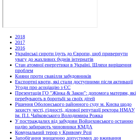
2018
2017
2016
Українські сироти їдуть до Європи, щоб привернути
увагу до жахливих буднів інтернатів
Стан атомної енергетики в Україні. Шляхи вирішення
проблем
Кияни проти свавілля забудовників
Експортні квоти, які стали доступними після активації
Угоди про асоціацію з ЄС
Презентація ГО "Жінка & Закон": допомога матерям, які
перебувають в боротьбі за своїх дітей
Рішення Оболонського районного суду м. Києва щодо
захисту честі, гідності, ділової репутації ректора НМАУ
ім. П.І. Чайковського Володимира Рожка
У постраждалих від забудови Войцеховського останню
надію забирають чиновники КМДА
Комунальний терор у Кривому Розі
Запобігання знищенню допустимих до вживання