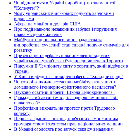
Чи відновиться в Україні виробництво знаменитої
"Кольчуги"?
Чому українських військових годують харчовими
відходами
Афера на мільйони доларів США
Про події навколо незаконних забудов і порушення
права місцевих жителів
Майбутнє національного виноградарства та
виноробства: сучасний стан справ і пошуку стимулів для
розвитку
Презентація та дефіле спільної колекції відомих
українських кутюр'є, яка буде представлена в Торонто
Підсумки ІІ Чемпіонату світу з хортингу, який відбувся в
Україні
У Києві відбудеться новорічна феєрія "Холодне серце"
Чи готові жінки-переселенки мобілізуватися проти
домашнього і гендерно-орієнтованого насильства?
Науково-освітній проект "Школа Ендокринолога"
Громадський активізм в дії: люди, які змінюють світ
навколо себе
Профспілки виходять на протест проти Трудового
кодексу
Перше засідання з питань, пов'язаних з множинним
громадянством і захистом прав національних меншин
В Україні оголосять про запуск сервісу з надання