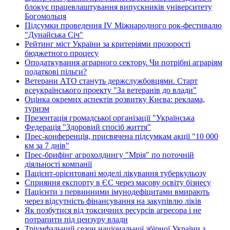
блокує працевлаштування випускників університету
Богомольця
Підсумки проведення IV Міжнародного рок-фестивалю
"Дунайська Січ"
Рейтинг міст України за критеріями прозорості
бюджетного процесу
Оподаткування аграрного сектору. Чи потрібні аграріям
податкові пільги?
Ветерани АТО стануть держслужбовцями. Старт
всеукраїнського проекту "За ветеранів до влади"
Оцінка окремих аспектів розвитку Києва: реклама,
туризм
Презентація громадської організації "Українська
Федерація "Здоровий спосіб життя"
Прес-конференція, присвячена підсумкам акції "10 000
км за 7 днів"
Прес-брифінг агрохолдингу "Мрія" по поточній
діяльності компанії
Пацієнт-орієнтовані моделі лікування туберкульозу
Сприяння експорту в ЄС через масову освіту бізнесу
Пацієнти з первинними імунодефіцитами вмирають
через відсутність фінансування на закупівлю ліків
Як позбутися від токсичних ресурсів агресора і не
потрапити під цензуру влади
Тріумфальний сезон національної збірної України з