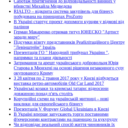
Саботаж притягнення до відповідальності винних у
вбивстві Михайла Медведєва
RIALTO – відкрита система закупівель для бізнесу,
побудована на принципах ProZorro
В Україні стартує проект допомоги курцям у відмові від
паління
Герман Макаренко отримав титул ЮНЕСКО "Артист
заради миру"
Підсумки візиту представників Реабілітаційного Центру
"Левінштейн" Ізраїль
Презентація ГО " Народний трибунал України ",
напрямки та плани діяльності
Затримання та арешт українського добровольця Юрія
Старова в Мюнхені на основі рішення незаконного суду
окупованого Криму
З 28 квітня по 2 травня 2017 року у Києві відбудеться
виставка ретро-автомобілів Old Car Land 2017
Українські козаки та кримські татари: відносини
довжиною понад п'ять століть
Корупційні схеми на українській митниці – нові
виклики для європейського бізнесу
Презентація V Форуму Global Ukrainians в Києві
В Україні вперше запускають торги поставними
ф'ючерсними контрактами на пшеницю та кукурудзу
Чи відповідає реальний спосіб життя чиновників їх