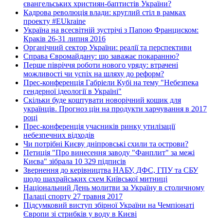
євангельських християн-баптистів України?
Кадрова революція влади: круглий стіл в рамках
проекту #EUkraine
Україна на всесвітній зустрічі з Папою Франциском:
Краків 26-31 липня 2016
Органічний сектор України: реалії та перспективи
Справа Євромайдану: що заважає покаранню?
Перше півріччя роботи нового уряду: втрачені
можливості чи успіх на шляху до реформ?
Прес-конференція Габріели Кубі на тему "Небезпека
гендерної ідеології в Україні"
Скільки буде коштувати новорічний кошик для
українців. Прогноз цін на продукти харчування в 2017
році
Прес-конференція учасників ринку утилізації
небезпечних відходів
Чи потрібні Києву дніпровські схили та острови?
Петиція "Про винесення заводу "Фанплит" за межі
Києва" зібрала 10 329 підписів
Звернення до керівництва НАБУ, ДФС, ГПУ та СБУ
щодо шахрайських схем Київської митниці
Національний День молитви за Україну в столичному
Палаці спорту 27 травня 2017
Підсумковий виступ збірної України на Чемпіонаті
Європи зі стрибків у воду в Києві