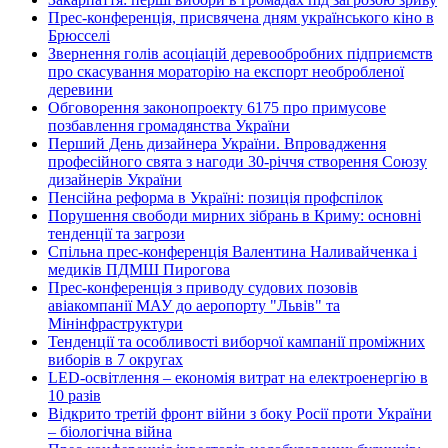
Прес-конференція, присвячена дням українського кіно в
Брюсселі
Звернення голів асоціацій деревообробних підприємств
про скасування мораторію на експорт необробленої
деревини
Обговорення законопроекту 6175 про примусове
позбавлення громадянства України
Перший День дизайнера України. Впровадження
професійного свята з нагоди 30-річчя створення Союзу
дизайнерів України
Пенсійна реформа в Україні: позиція профспілок
Порушення свободи мирних зібрань в Криму: основні
тенденції та загрози
Спільна прес-конференція Валентина Наливайченка і
медиків ПДМШ Пирогова
Прес-конференція з приводу судових позовів
авіакомпанії МАУ до аеропорту "Львів" та
Мінінфраструктури
Тенденції та особливості виборчої кампанії проміжних
виборів в 7 округах
LED-освітлення – економія витрат на електроенергію в
10 разів
Відкрито третій фронт війни з боку Росії проти України
– біологічна війна