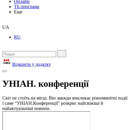
Онлайн
ТБ програма
Еще
UA
RU
Відкрити у додатку
УНІАН. конференції
Світ не стоїть на місці. Він завжди викликає різноманітні події
і саме “УНІАН.Конференції” розкриє найсвіжіші й
найактуальніші новини.