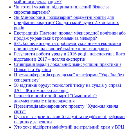
майновим деклараціям?
Чи готові українці відкривати власний бізнес за
євростандартами?
Як Міноборони "розбазарив" бюджетні кошти для
придбання квартир? Солдатський аудит 2-х останніх
років
Екстрадиція Платона: провал міжнародної політики або
продаж українських громадян за мільярд?
#EUkraine: вигоди та проблеми української економіки
при переході на європейські технічні стандарти
Результати роботи уряду в 2016 році і перспектива його
відставки в 2017 – погляд експертів
Співпраця заради локальних змін: успішні практики з
Польщі та України
Прес-конференція громадської платформи "Україна без
сепаратизму"
50 відтінків бруду: технології тиску на суддів у справі
ЗАТ "Житомирські ласощі"
Репресії в політичній партії "Самопоміч":
документальне підтвердження
Презентація міжнародного проекту "Художня хвиля
світу"
Сучасні загрози в лісовій галузі та нездійснені реформи
на ринку деревини
Хто хоче відібрати майбутній центральний храм у ВРЦ