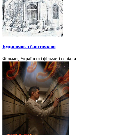
Будиночок з башточкою
Фільми, Українські фільми і серіали