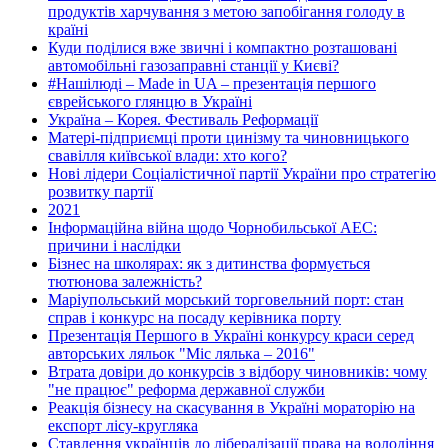
продуктів харчування з метою запобігання голоду в
країні
Куди поділися вже звичні і компактно розташовані
автомобільні газозаправні станції у Києві?
#Нашілюді – Made in UA – презентація першого
єврейського глянцю в Україні
Україна – Корея. Фестиваль Реформації
Матері-підприємці проти цинізму та чиновницького
свавілля київської влади: хто кого?
Нові лідери Соціалістичної партії України про стратегію
розвитку партії
2021
Інформаційна війна щодо Чорнобильської АЕС:
причини і наслідки
Бізнес на школярах: як з дитинства формується
тютюнова залежність?
Маріупольський морський торговельний порт: стан
справ і конкурс на посаду керівника порту
Презентація Першого в Україні конкурсу краси серед
авторських ляльок "Міс лялька – 2016"
Втрата довіри до конкурсів з відбору чиновників: чому
"не працює" реформа державної служби
Реакція бізнесу на скасування в Україні мораторію на
експорт лісу-кругляка
Ставлення українців до лібералізації права на володіння