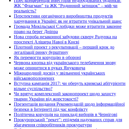
Прес-конференція інвесторів недобудованих будинків:
ЖК "Флагман" та ЖК "Родинний затишок" – міф чи
реальність?
Перспективи органічного виробництва продуктів
харчування в Україні: як не втратити унікальний шанс
Громада Микільської Слобідки може втратити законне
право на берег Дніпра
Нова спроба незаконної забудови скверу Радунка на
проспекті Алішера Навої в Києві
Пілотний проект з рекультивації – перший крок до
легалізації ринку бурштину
Як перемогти корупцію в обороні
Червона кнопка від українського телебачення знову
може опинитися в руках Януковича
Міжнародний досвід у звільненні українських
військовополонених
Вступна кампанія 2017: чи оберуть кримські абітурієнти
вільне суспільство?
Чи врятує комплексний законопроект щодо захисту
тварин України від жорстокості?
Презентація видання Рекомендацій щодо інформаційної
безпеки в Інтернеті під час конфлікту
Політична корупція на прикладі виборів в Чернігові
Прокурорський "рекет": епідемія надуманих справ для
збагачення співробітників прокуратури