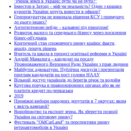
"Ринок землі в Україні: бути чи не бути?"
Інвестор в Затоці – міф чи реальність? Один з кращих
курортів України хочуть вивести в офшор?
Генпрокуратура не виконала рішення КСУ і примушує
до цього інших?
Антитютюнові рейди – кальянні під прицілом!
Розвиток малого та середнього бізнесу через посилення
бізнес-об'єднань
Критичний стан споживчого ринку країни: факти,
аналіз, пошук рішень
Вчитель та школа в процесі освітньої реформи в Україні
Андрій Мамалига – кандидат на посаду
Уповноваженого Верховної Ради України з прав людини
Майбутнє адвокатури. Публічна дискусія і презентація
програм кандидатів на пост голови НААУ
Вільний доступ українців до берегів річок та водойм
Кругова порука в правоохоронних органах або як не
платити кредит по-черкаськи
2019
Проміжні вибори народних депутатів в 7 округах: яким
є якість кампанії?
Виробництво та експорт зерна. Як зберегти позиції
України на світовому ринку?
Фестиваль "OldCarLand" та перспективи ринку
ретроавтомобілів в Україні