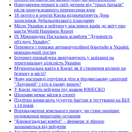
Народження першої в світі дитини від "трьох батьків"
після пронуклеарного перенесення ядер
18 лютого в центрі Києва відзначатимуть День
захисників Дебальцевського плацдарму
Місце України в рейтингу щасливих країн до звіту про
щастя World Happiness Report
ІХ Міжнародна Пасхальна асамблея "Духовність
об'єднує Україну"
Перемоги і поразки антикорупційної боротьби в Україні:
міжнародний погляд
Інтернет-провайдера звинувачують у зазіханні на
територіальну цілісність України
Муніципальна варта в Києві: як її створення вплине на
безпеку в місті?
Чому насправді отруїлися діти в бердянському санаторії
"Лазурний" і хто в цьому винен?
У Києві діють рейдери під знаком ЮНЕСКО
Шахраям немає місця в спорті
Підлітки вимагають усунути бар'єри в тестуванні на ВІЛ
з 14 років
Впровадження земельного ринку: чи стане нинішнє
подовження мораторію останнім
"Кіровоградські ковбої" – фермери зі зброєю
захищаються від рейдерів
Закарпаття: перші вибори в громадах під загрозою зриву