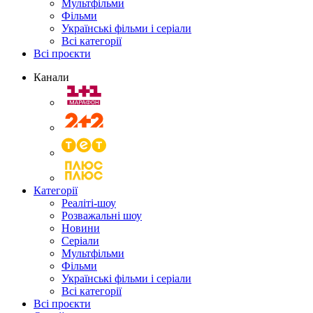
Мультфільми
Фільми
Українські фільми і серіали
Всі категорії
Всі проєкти
Канали
Категорії
Реаліті-шоу
Розважальні шоу
Новини
Серіали
Мультфільми
Фільми
Українські фільми і серіали
Всі категорії
Всі проєкти