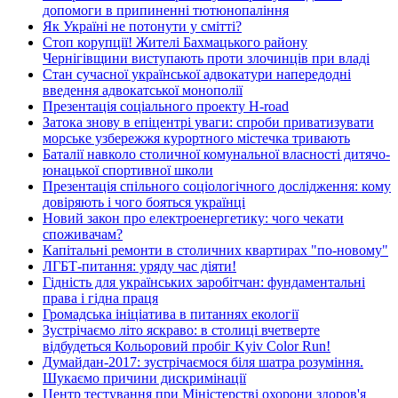
допомоги в припиненні тютюнопаління
Як Україні не потонути у смітті?
Стоп корупції! Жителі Бахмацького району
Чернігівщини виступають проти злочинців при владі
Стан сучасної української адвокатури напередодні
введення адвокатської монополії
Презентація соціального проекту H-road
Затока знову в епіцентрі уваги: спроби приватизувати
морське узбережжя курортного містечка тривають
Баталії навколо столичної комунальної власності дитячо-
юнацької спортивної школи
Презентація спільного соціологічного дослідження: кому
довіряють і чого бояться українці
Новий закон про електроенергетику: чого чекати
споживачам?
Капітальні ремонти в столичних квартирах "по-новому"
ЛГБТ-питання: уряду час діяти!
Гідність для українських заробітчан: фундаментальні
права і гідна праця
Громадська ініціатива в питаннях екології
Зустрічаємо літо яскраво: в столиці вчетверте
відбудеться Кольоровий пробіг Kyiv Color Run!
Думайдан-2017: зустрічаємося біля шатра розуміння.
Шукаємо причини дискримінації
Центр тестування при Міністерстві охорони здоров'я