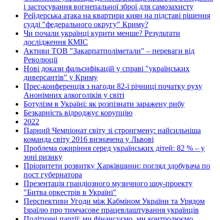
і застосування вогнепальної зброї для самозахисту
Рейдерська атака на квартири киян на підставі рішення
судді "федерального округу" Криму?
Чи почали українці курити менше? Результати
дослідження КМІС
Активи ТОВ "Закарпатполіметали" – переваги від
Революції
Нові докази фальсифікацій у справі "українських
диверсантів" у Криму
Прес-конференція з нагоди 82-ї річниці початку руху
Анонімних алкоголіків у світі
Ботулізм в Україні: як розпізнати заражену рибу
Безкарність відроджує корупцію
2022
Парний Чемпіонат світу зі стронгмену: найсильніша
команда світу 2016 визначена у Львові
Проблема ожиріння серед українських дітей: 82 % – у
зоні ризику
Пріоритети розвитку Харківщини: погляд здобувача по
пост губернатора
Презентація грандіозного музичного шоу-проекту
"Битва оркестрів в Україні"
Перспективи Угоди між Кабміном України та Урядом
Ізраїлю про тимчасове працевлаштування українців
Політичні партії: ми фінансуємо, ми контролюємо