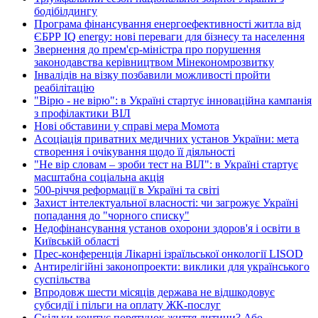
бодібілдингу
Програма фінансування енергоефективності житла від
ЄБРР IQ energy: нові переваги для бізнесу та населення
Звернення до прем'єр-міністра про порушення
законодавства керівництвом Мінекономрозвитку
Інвалідів на візку позбавили можливості пройти
реабілітацію
"Вірю - не вірю": в Україні стартує інноваційна кампанія
з профілактики ВІЛ
Нові обставини у справі мера Момота
Асоціація приватних медичних установ України: мета
створення і очікування щодо її діяльності
"Не вір словам – зроби тест на ВІЛ": в Україні стартує
масштабна соціальна акція
500-річчя реформації в Україні та світі
Захист інтелектуальної власності: чи загрожує Україні
попадання до "чорного списку"
Недофінансування установ охорони здоров'я і освіти в
Київській області
Прес-конференція Лікарні ізраїльської онкології LISOD
Антирелігійні законопроекти: виклики для українського
суспільства
Впродовж шести місяців держава не відшкодовує
субсидії і пільги на оплату ЖК-послуг
Скільки коштує порятунок життя дитини? Або