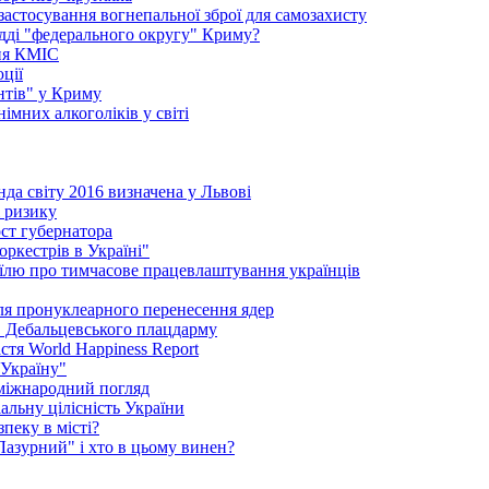
 застосування вогнепальної зброї для самозахисту
удді "федерального округу" Криму?
ння КМІС
ції
нтів" у Криму
імних алкоголіків у світі
да світу 2016 визначена у Львові
і ризику
ст губернатора
ркестрів в Україні"
їлю про тимчасове працевлаштування українців
сля пронуклеарного перенесення ядер
в Дебальцевського плацдарму
стя World Happiness Report
 Україну"
 міжнародний погляд
альну цілісність України
пеку в місті?
"Лазурний" і хто в цьому винен?