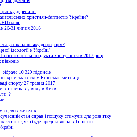
 підтвердження
"
на ринку деревини
ангельських християн-баптистів України?
 #EUkraine
ів 26-31 липня 2016
і чи успіх на шляху до реформ?
ної ідеології в Україні"
 Прогноз цін на продукти харчування в 2017 році
 відходів
зібрала 10 329 підписів
шахрайських схем Київської митниці
аці спорту 27 травня 2017
 зі стрибків у воду в Києві
уги"?
ми
 місцевих жителів
сучасний стан справ і пошуку стимулів для розвитку
ких кутюр'є, яка буде представлена в Торонто
Україні