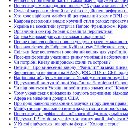
Репресії в політичній партії "Самопоміч": документальне
Презентація міжнародного проекту "Художня хвиля світу
Сучасні загрози в лісовій галузі та нездійснені реформи 
Хто хоче відібрати майбутній центральний храм у ВРЦ єв
Кадрова революція влади: круглий стіл в рамках проекту
Україна на всесвітній зустрічі з Папою Франциском: Крак
Органічний сектор України: реалії та перспективи
Справа Євромайдану: що заважає покаранню?
Перше півріччя роботи нового уряду: втрачені можливост
Прес-конференція Габріели Кубі на тему "Небезпека гендер
Скільки буде коштувати новорічний кошик для українців.
Прес-конференція учасників ринку утилізації небезпечних
Чи потрібні Києву дніпровські схили та острови?
Петиція "Про винесення заводу "Фанплит" за межі Києва" 
Звернення до керівництва НАБУ, ДФС, ГПУ та СБУ щодо 
Національний День молитви за Україну в столичному Пал
Підсумковий виступ збірної України на Чемпіонаті Європи
Чи відновиться в Україні виробництво знаменитої "Кольч
Чому українських військових годують харчовими відхода
Афера на мільйони доларів США
Про події навколо незаконних забудов і порушення права
Майбутнє національного виноградарства та виноробства: 
Презентація та дефіле спільної колекції відомих українсь
Підсумки ІІ Чемпіонату світу з хортингу, який відбувся в 
У Києві відбудеться новорічна феєрія "Холодне серце"