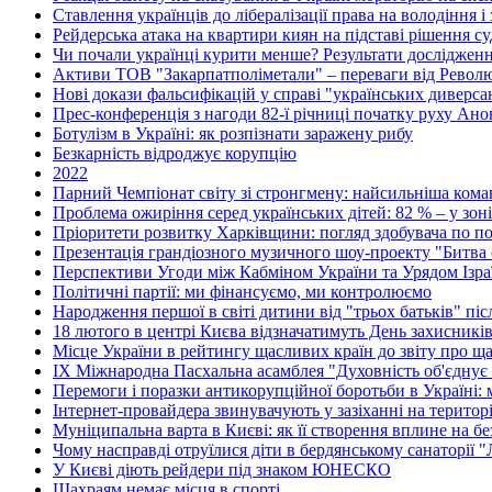
Ставлення українців до лібералізації права на володіння і
Рейдерська атака на квартири киян на підставі рішення с
Чи почали українці курити менше? Результати дослідже
Активи ТОВ "Закарпатполіметали" – переваги від Револю
Нові докази фальсифікацій у справі "українських диверса
Прес-конференція з нагоди 82-ї річниці початку руху Анон
Ботулізм в Україні: як розпізнати заражену рибу
Безкарність відроджує корупцію
2022
Парний Чемпіонат світу зі стронгмену: найсильніша коман
Проблема ожиріння серед українських дітей: 82 % – у зон
Пріоритети розвитку Харківщини: погляд здобувача по по
Презентація грандіозного музичного шоу-проекту "Битва о
Перспективи Угоди між Кабміном України та Урядом Ізра
Політичні партії: ми фінансуємо, ми контролюємо
Народження першої в світі дитини від "трьох батьків" пі
18 лютого в центрі Києва відзначатимуть День захисникі
Місце України в рейтингу щасливих країн до звіту про ща
ІХ Міжнародна Пасхальна асамблея "Духовність об'єднує
Перемоги і поразки антикорупційної боротьби в Україні:
Інтернет-провайдера звинувачують у зазіханні на територі
Муніципальна варта в Києві: як її створення вплине на без
Чому насправді отруїлися діти в бердянському санаторії 
У Києві діють рейдери під знаком ЮНЕСКО
Шахраям немає місця в спорті