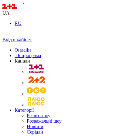
UA
RU
Вхід в кабінет
Онлайн
ТБ програма
Канали
Категорії
Реаліті-шоу
Розважальні шоу
Новини
Серіали