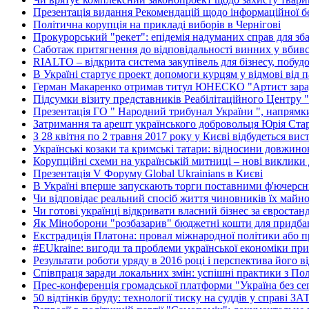
Презентація видання Рекомендацій щодо інформаційної без
Політична корупція на прикладі виборів в Чернігові
Прокурорський "рекет": епідемія надуманих справ для зб
Саботаж притягнення до відповідальності винних у вбив
RIALTO – відкрита система закупівель для бізнесу, побуд
В Україні стартує проект допомоги курцям у відмові від 
Герман Макаренко отримав титул ЮНЕСКО "Артист зара
Підсумки візиту представників Реабілітаційного Центру 
Презентація ГО " Народний трибунал України ", напрямки
Затримання та арешт українського добровольця Юрія Ста
З 28 квітня по 2 травня 2017 року у Києві відбудеться вис
Українські козаки та кримські татари: відносини довжино
Корупційні схеми на українській митниці – нові виклики 
Презентація V Форуму Global Ukrainians в Києві
В Україні вперше запускають торги поставними ф'ючерс
Чи відповідає реальний спосіб життя чиновників їх майн
Чи готові українці відкривати власний бізнес за євростан
Як Міноборони "розбазарив" бюджетні кошти для придбан
Екстрадиція Платона: провал міжнародної політики або п
#EUkraine: вигоди та проблеми української економіки при
Результати роботи уряду в 2016 році і перспектива його в
Співпраця заради локальних змін: успішні практики з По
Прес-конференція громадської платформи "Україна без се
50 відтінків бруду: технології тиску на суддів у справі З