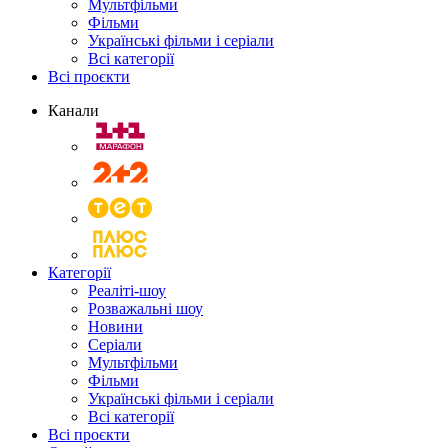
Мультфільми
Фільми
Українські фільми і серіали
Всі категорії
Всі проєкти
Канали
Категорії
Реаліті-шоу
Розважальні шоу
Новини
Серіали
Мультфільми
Фільми
Українські фільми і серіали
Всі категорії
Всі проєкти