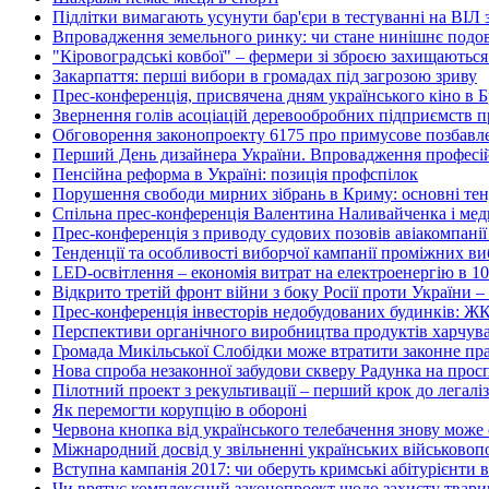
Підлітки вимагають усунути бар'єри в тестуванні на ВІЛ з
Впровадження земельного ринку: чи стане нинішнє подо
"Кіровоградські ковбої" – фермери зі зброєю захищаються
Закарпаття: перші вибори в громадах під загрозою зриву
Прес-конференція, присвячена дням українського кіно в 
Звернення голів асоціацій деревообробних підприємств п
Обговорення законопроекту 6175 про примусове позбавл
Перший День дизайнера України. Впровадження професійн
Пенсійна реформа в Україні: позиція профспілок
Порушення свободи мирних зібрань в Криму: основні тенд
Спільна прес-конференція Валентина Наливайченка і м
Прес-конференція з приводу судових позовів авіакомпані
Тенденції та особливості виборчої кампанії проміжних ви
LED-освітлення – економія витрат на електроенергію в 10
Відкрито третій фронт війни з боку Росії проти України – 
Прес-конференція інвесторів недобудованих будинків: Ж
Перспективи органічного виробництва продуктів харчуван
Громада Микільської Слобідки може втратити законне пра
Нова спроба незаконної забудови скверу Радунка на просп
Пілотний проект з рекультивації – перший крок до легалі
Як перемогти корупцію в обороні
Червона кнопка від українського телебачення знову може
Міжнародний досвід у звільненні українських військово
Вступна кампанія 2017: чи оберуть кримські абітурієнти в
Чи врятує комплексний законопроект щодо захисту тварин