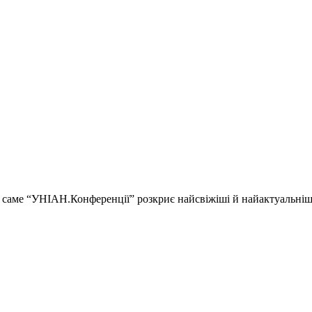
ії і саме “УНІАН.Конференції” розкриє найсвіжіші й найактуальні