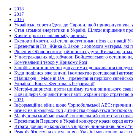
2018
2017
2016
Українські сироти їдуть до Європи, щоб привернути увагу
Стан атомної енергетики в Україні. Шляхи вирішення пр
Кияни проти свавілля забудовників
Експортні квоти, які стали доступними після активації У
Презентація ГО "Жінка & Закон": допомога матерям, які пе
Рішення Оболонського районного суду м. Києва щодо захис
У постраждалих від забудови Войцеховського останню 
Комунальний терор у Кривому Розі
Запобігання знищенню допустимих до вживання продуктів
Куди поділися вже звичні і компактно розташовані автомоб
#Нашілюді – Made in UA – презентація першого єврейсько
Україна – Корея. Фестиваль Реформації
Матері-підприємці проти цинізму та чиновницького свавіл
Нові лідери Соціалістичної партії України про стратегію р
2021
Інформаційна війна щодо Чорнобильської АЕС: причини і
Бізнес на школярах: як з дитинства формується тютюнова 
Маріупольський морський торговельний порт: стан справ 
Презентація Першого в Україні конкурсу краси серед авто
Втрата довіри до конкурсів з відбору чиновників: чому 
Реакція бізнесу на скасування в Україні мораторію на екс