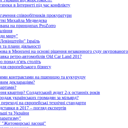
пеки в Інтернеті під час конфлікту
агачення співробітників прокуратури
стві Михайла Медведєва
ована на принципах ProZorro
паління
ди миру"
"Левінштейн" Ізраїль
 та плани діяльності
рова в Мюнхені на основі рішення незаконного суду окупованог
тавка ретро-автомобілів Old Car Land 2017
ю понад п'ять століть
для європейського бізнесу
ними контрактами на пшеницю та кукурудзу
овим деклараціям?
дартами?
ня квартир? Солдатський аудит 2-х останніх років
родаж українських громадян за мільярд?
 переході на європейські технічні стандарти
ідставки в 2017 – погляд експертів
льщі та України
паратизму"
АТ "Житомирські ласощі"