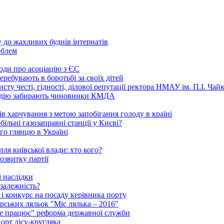
 до жахливих буднів інтернатів
облем
годи про асоціацію з ЄС
ребувають в боротьбі за своїх дітей
ту честі, гідності, ділової репутації ректора НМАУ ім. П.І. Ч
надію забирають чиновники КМДА
 харчування з метою запобігання голоду в країні
ільні газозаправні станції у Києві?
го глянцю в Україні
ля київської влади: хто кого?
озвитку партії
 наслідки
залежність?
і конкурс на посаду керівника порту
рських ляльок "Міс лялька – 2016"
"не працює" реформа державної служби
порт лісу-кругляка