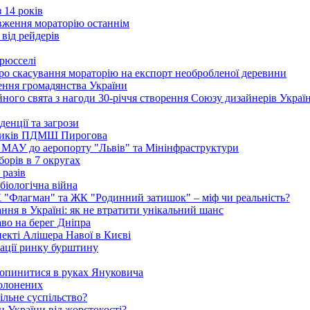
 14 років
вження мораторію останнім
 від рейдерів
Брюсселі
ро скасування мораторію на експорт необробленої деревини
ення громадянства України
ого свята з нагоди 30-річчя створення Союзу дизайнерів Украї
енції та загрози
едиків ПДМШ Пирогова
ї МАУ до аеропорту "Львів" та Мінінфраструктури
борів в 7 округах
 разів
біологічна війна
К "Флагман" та ЖК "Родинний затишок" – міф чи реальність?
ня в Україні: як не втратити унікальний шанс
во на берег Дніпра
екті Алішера Навої в Києві
зації ринку бурштину
 опинитися в руках Януковича
полонених
ільне суспільство?
 України від жорстокості?