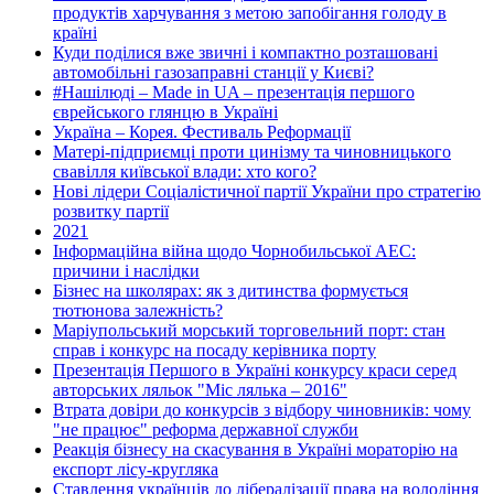
продуктів харчування з метою запобігання голоду в
країні
Куди поділися вже звичні і компактно розташовані
автомобільні газозаправні станції у Києві?
#Нашілюді – Made in UA – презентація першого
єврейського глянцю в Україні
Україна – Корея. Фестиваль Реформації
Матері-підприємці проти цинізму та чиновницького
свавілля київської влади: хто кого?
Нові лідери Соціалістичної партії України про стратегію
розвитку партії
2021
Інформаційна війна щодо Чорнобильської АЕС:
причини і наслідки
Бізнес на школярах: як з дитинства формується
тютюнова залежність?
Маріупольський морський торговельний порт: стан
справ і конкурс на посаду керівника порту
Презентація Першого в Україні конкурсу краси серед
авторських ляльок "Міс лялька – 2016"
Втрата довіри до конкурсів з відбору чиновників: чому
"не працює" реформа державної служби
Реакція бізнесу на скасування в Україні мораторію на
експорт лісу-кругляка
Ставлення українців до лібералізації права на володіння