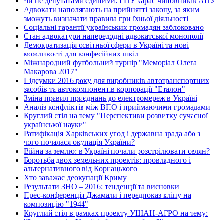
Чи не депутатами єдиними: ГПУ карає чиновників АПУ
Адвокати наполягають на прийнятті закону, за яким
зможуть визначати правила гри їхньої діяльності
Соціальні гарантії українських громадян заблоковано
Стан адвокатури напередодні адвокатської монополії
Демократизація освітньої сфери в Україні та нові
можливості для конфесійних шкіл
Міжнародний футбольний турнір "Меморіал Олега
Макарова 2017"
Підсумки 2016 року для виробників автотранспортних
засобів та автокомпонентів корпорації "Еталон"
Зміна правил приєднань до електромереж в Україні
Аналіз конфліктів між ВПО і приймаючими громадами
Круглий стіл на тему "Перспективи розвитку сучасної
української науки"
Ратифікація Харківських угод і державна зрада або з
чого почалася окупація України?
Війна за землю: в Україні почали розстрілювати селян?
Боротьба двох земельних проектів: провладного і
альтернативного від Корнацького
Хто заважає деокупації Криму
Результати ЗНО – 2016: тенденції та висновки
Прес-конференція Джамали і передпоказ кліпу на
композицію "1944"
Круглий стіл в рамках проекту УНІАН-АГРО на тему: