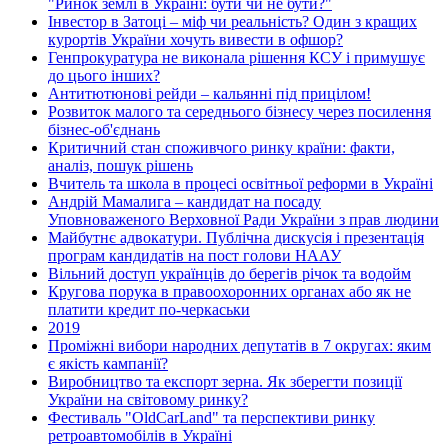
"Ринок землі в Україні: бути чи не бути?"
Інвестор в Затоці – міф чи реальність? Один з кращих
курортів України хочуть вивести в офшор?
Генпрокуратура не виконала рішення КСУ і примушує
до цього інших?
Антитютюнові рейди – кальянні під прицілом!
Розвиток малого та середнього бізнесу через посилення
бізнес-об'єднань
Критичний стан споживчого ринку країни: факти,
аналіз, пошук рішень
Вчитель та школа в процесі освітньої реформи в Україні
Андрій Мамалига – кандидат на посаду
Уповноваженого Верховної Ради України з прав людини
Майбутнє адвокатури. Публічна дискусія і презентація
програм кандидатів на пост голови НААУ
Вільний доступ українців до берегів річок та водойм
Кругова порука в правоохоронних органах або як не
платити кредит по-черкаськи
2019
Проміжні вибори народних депутатів в 7 округах: яким
є якість кампанії?
Виробництво та експорт зерна. Як зберегти позиції
України на світовому ринку?
Фестиваль "OldCarLand" та перспективи ринку
ретроавтомобілів в Україні