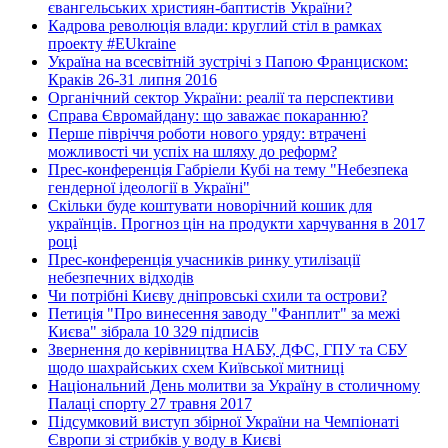
євангельських християн-баптистів України?
Кадрова революція влади: круглий стіл в рамках
проекту #EUkraine
Україна на всесвітній зустрічі з Папою Франциском:
Краків 26-31 липня 2016
Органічний сектор України: реалії та перспективи
Справа Євромайдану: що заважає покаранню?
Перше півріччя роботи нового уряду: втрачені
можливості чи успіх на шляху до реформ?
Прес-конференція Габріели Кубі на тему "Небезпека
гендерної ідеології в Україні"
Скільки буде коштувати новорічний кошик для
українців. Прогноз цін на продукти харчування в 2017
році
Прес-конференція учасників ринку утилізації
небезпечних відходів
Чи потрібні Києву дніпровські схили та острови?
Петиція "Про винесення заводу "Фанплит" за межі
Києва" зібрала 10 329 підписів
Звернення до керівництва НАБУ, ДФС, ГПУ та СБУ
щодо шахрайських схем Київської митниці
Національний День молитви за Україну в столичному
Палаці спорту 27 травня 2017
Підсумковий виступ збірної України на Чемпіонаті
Європи зі стрибків у воду в Києві