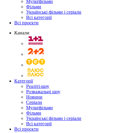
Мультфільми
Фільми
Українські фільми і серіали
Всі категорії
Всі проєкти
Канали
Категорії
Реаліті-шоу
Розважальні шоу
Новини
Серіали
Мультфільми
Фільми
Українські фільми і серіали
Всі категорії
Всі проєкти