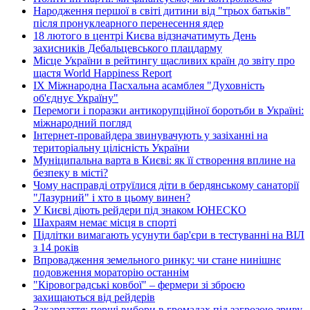
Народження першої в світі дитини від "трьох батьків"
після пронуклеарного перенесення ядер
18 лютого в центрі Києва відзначатимуть День
захисників Дебальцевського плацдарму
Місце України в рейтингу щасливих країн до звіту про
щастя World Happiness Report
ІХ Міжнародна Пасхальна асамблея "Духовність
об'єднує Україну"
Перемоги і поразки антикорупційної боротьби в Україні:
міжнародний погляд
Інтернет-провайдера звинувачують у зазіханні на
територіальну цілісність України
Муніципальна варта в Києві: як її створення вплине на
безпеку в місті?
Чому насправді отруїлися діти в бердянському санаторії
"Лазурний" і хто в цьому винен?
У Києві діють рейдери під знаком ЮНЕСКО
Шахраям немає місця в спорті
Підлітки вимагають усунути бар'єри в тестуванні на ВІЛ
з 14 років
Впровадження земельного ринку: чи стане нинішнє
подовження мораторію останнім
"Кіровоградські ковбої" – фермери зі зброєю
захищаються від рейдерів
Закарпаття: перші вибори в громадах під загрозою зриву