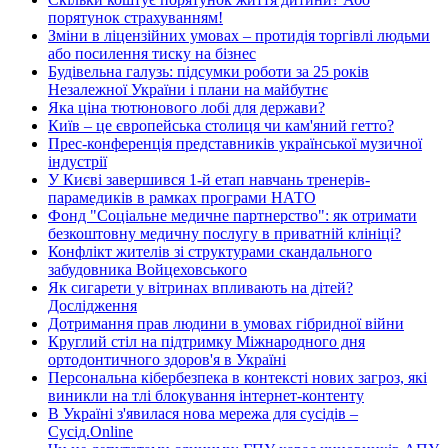
порятунок страхуванням!
Зміни в ліцензійних умовах – протидія торгівлі людьми
або посилення тиску на бізнес
Будівельна галузь: підсумки роботи за 25 років
Незалежної України і плани на майбутнє
Яка ціна тютюнового лобі для держави?
Київ – це європейська столиця чи кам'яний гетто?
Прес-конференція представників української музичної
індустрії
У Києві завершився 1-й етап навчань тренерів-
парамедиків в рамках програми НАТО
Фонд "Соціальне медичне партнерство": як отримати
безкоштовну медичну послугу в приватній клініці?
Конфлікт жителів зі структурами скандального
забудовника Войцеховського
Як сигарети у вітринах впливають на дітей?
Дослідження
Дотримання прав людини в умовах гібридної війни
Круглий стіл на підтримку Міжнародного дня
ортодонтичного здоров'я в Україні
Персональна кібербезпека в контексті нових загроз, які
виникли на тлі блокування інтернет-контенту
В Україні з'явилася нова мережа для сусідів –
Сусід.Online