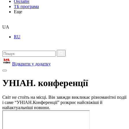
Онлайн
ТБ програма
Еще
UA
RU
Відкрити у додатку
УНІАН. конференції
Світ не стоїть на місці. Він завжди викликає різноманітні події
і саме “УНІАН.Конференції” розкриє найсвіжіші й
найактуальніші новини.