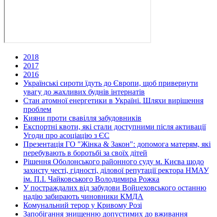
2018
2017
2016
Українські сироти їдуть до Європи, щоб привернути
увагу до жахливих буднів інтернатів
Стан атомної енергетики в Україні. Шляхи вирішення
проблем
Кияни проти свавілля забудовників
Експортні квоти, які стали доступними після активації
Угоди про асоціацію з ЄС
Презентація ГО "Жінка & Закон": допомога матерям, які
перебувають в боротьбі за своїх дітей
Рішення Оболонського районного суду м. Києва щодо
захисту честі, гідності, ділової репутації ректора НМАУ
ім. П.І. Чайковського Володимира Рожка
У постраждалих від забудови Войцеховського останню
надію забирають чиновники КМДА
Комунальний терор у Кривому Розі
Запобігання знищенню допустимих до вживання