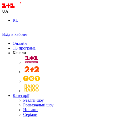
UA
RU
Вхід в кабінет
Онлайн
ТБ програма
Канали
Категорії
Реаліті-шоу
Розважальні шоу
Новини
Серіали