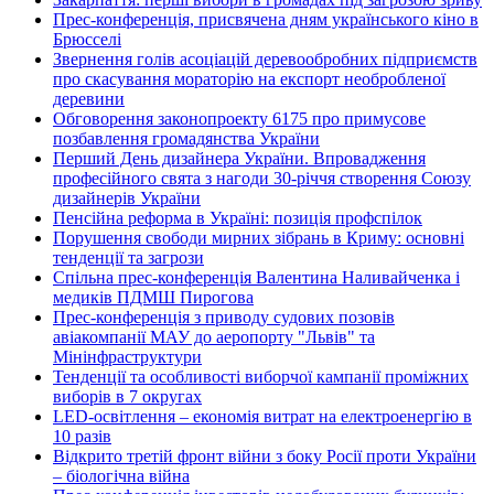
Прес-конференція, присвячена дням українського кіно в
Брюсселі
Звернення голів асоціацій деревообробних підприємств
про скасування мораторію на експорт необробленої
деревини
Обговорення законопроекту 6175 про примусове
позбавлення громадянства України
Перший День дизайнера України. Впровадження
професійного свята з нагоди 30-річчя створення Союзу
дизайнерів України
Пенсійна реформа в Україні: позиція профспілок
Порушення свободи мирних зібрань в Криму: основні
тенденції та загрози
Спільна прес-конференція Валентина Наливайченка і
медиків ПДМШ Пирогова
Прес-конференція з приводу судових позовів
авіакомпанії МАУ до аеропорту "Львів" та
Мінінфраструктури
Тенденції та особливості виборчої кампанії проміжних
виборів в 7 округах
LED-освітлення – економія витрат на електроенергію в
10 разів
Відкрито третій фронт війни з боку Росії проти України
– біологічна війна