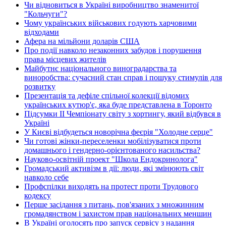
Чи відновиться в Україні виробництво знаменитої
"Кольчуги"?
Чому українських військових годують харчовими
відходами
Афера на мільйони доларів США
Про події навколо незаконних забудов і порушення
права місцевих жителів
Майбутнє національного виноградарства та
виноробства: сучасний стан справ і пошуку стимулів для
розвитку
Презентація та дефіле спільної колекції відомих
українських кутюр'є, яка буде представлена в Торонто
Підсумки ІІ Чемпіонату світу з хортингу, який відбувся в
Україні
У Києві відбудеться новорічна феєрія "Холодне серце"
Чи готові жінки-переселенки мобілізуватися проти
домашнього і гендерно-орієнтованого насильства?
Науково-освітній проект "Школа Ендокринолога"
Громадський активізм в дії: люди, які змінюють світ
навколо себе
Профспілки виходять на протест проти Трудового
кодексу
Перше засідання з питань, пов'язаних з множинним
громадянством і захистом прав національних меншин
В Україні оголосять про запуск сервісу з надання