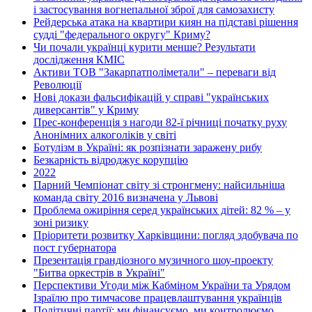
і застосування вогнепальної зброї для самозахисту
Рейдерська атака на квартири киян на підставі рішення
судді "федерального округу" Криму?
Чи почали українці курити менше? Результати
дослідження КМІС
Активи ТОВ "Закарпатполіметали" – переваги від
Революції
Нові докази фальсифікацій у справі "українських
диверсантів" у Криму
Прес-конференція з нагоди 82-ї річниці початку руху
Анонімних алкоголіків у світі
Ботулізм в Україні: як розпізнати заражену рибу
Безкарність відроджує корупцію
2022
Парний Чемпіонат світу зі стронгмену: найсильніша
команда світу 2016 визначена у Львові
Проблема ожиріння серед українських дітей: 82 % – у
зоні ризику
Пріоритети розвитку Харківщини: погляд здобувача по
пост губернатора
Презентація грандіозного музичного шоу-проекту
"Битва оркестрів в Україні"
Перспективи Угоди між Кабміном України та Урядом
Ізраїлю про тимчасове працевлаштування українців
Політичні партії: ми фінансуємо, ми контролюємо