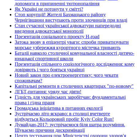
допомоги в припиненні тютюнопаління
Як Україні не потонути у смітті?
Стоп корупції! Жителі Бахмацького району
Чернігівщини виступають проти злочинців при владі
Стан сучасної української адвокатури напередодні
введення адвокатської монополії
Презентація соціального проекту H-road
Затока знову в епіцентрі уваги: спроби приватизувати
морське узбережжя курортного містечка тривають
Баталії навколо столичної комунальної власності дитячо-
юнацької спортивної школи
Презентація спільного соціологічного дослідження: кому
довіряють і чого бояться українці
Новий закон про електроенергетику: чого чекати
споживачам?
Капітальні ремонти в столичних квартирах "по-новому"
ЛГБТ-питання: уряду час діяти!
Гідність для українських заробітчан: фундаментальні
права і гідна праця
Громадська ініціатива в питаннях екології
Зустрічаємо літо яскраво: в столиці вчетверте
відбудеться Кольоровий пробіг Kyiv Color Run!
Думайдан-2017: зустрічаємося біля шатра розуміння.
Шукаємо причини дискримінації
Центр тестування при Міністерстві охорони здоров'я