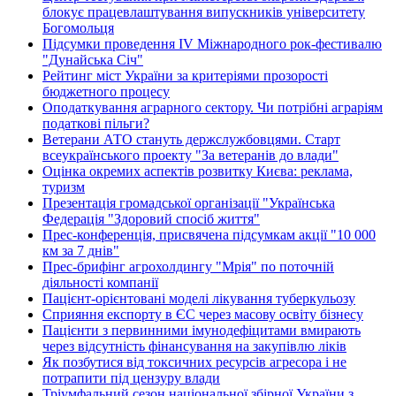
блокує працевлаштування випускників університету
Богомольця
Підсумки проведення IV Міжнародного рок-фестивалю
"Дунайська Січ"
Рейтинг міст України за критеріями прозорості
бюджетного процесу
Оподаткування аграрного сектору. Чи потрібні аграріям
податкові пільги?
Ветерани АТО стануть держслужбовцями. Старт
всеукраїнського проекту "За ветеранів до влади"
Оцінка окремих аспектів розвитку Києва: реклама,
туризм
Презентація громадської організації "Українська
Федерація "Здоровий спосіб життя"
Прес-конференція, присвячена підсумкам акції "10 000
км за 7 днів"
Прес-брифінг агрохолдингу "Мрія" по поточній
діяльності компанії
Пацієнт-орієнтовані моделі лікування туберкульозу
Сприяння експорту в ЄС через масову освіту бізнесу
Пацієнти з первинними імунодефіцитами вмирають
через відсутність фінансування на закупівлю ліків
Як позбутися від токсичних ресурсів агресора і не
потрапити під цензуру влади
Тріумфальний сезон національної збірної України з