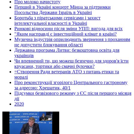
Про молоко начистоту
Перший в Україні концерт Мінца за підтримки
Посольства Держави Ізраїль в Україні
Боротьба з піратськими сервісами і захист
інтелектуальної власності в Україні
Ринкові відносини після зміни УПП: вигода для всіх
"Яким насправді є інвестиційний клімат в країні?
Музична індустрія оприлюднить звернення з проханням
не допустити блокування області
Державна програма Литви: безкоштовна освіта для
українців
Чи впевнений ти, що можеш безпечно для здоров'я їсти
круасани, тортики або смачні булочки?
=Створення Ради ветеранів АТО з питань етики та
моралі
Про реконструкції згорілого Центрального гастроному
за адресою: Хрещатик, 40/1
Підсумки безвізового режиму з ЄС після першого місяця
дії
2020