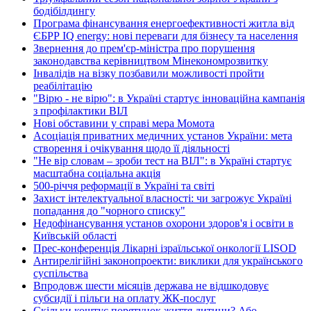
бодібілдингу
Програма фінансування енергоефективності житла від
ЄБРР IQ energy: нові переваги для бізнесу та населення
Звернення до прем'єр-міністра про порушення
законодавства керівництвом Мінекономрозвитку
Інвалідів на візку позбавили можливості пройти
реабілітацію
"Вірю - не вірю": в Україні стартує інноваційна кампанія
з профілактики ВІЛ
Нові обставини у справі мера Момота
Асоціація приватних медичних установ України: мета
створення і очікування щодо її діяльності
"Не вір словам – зроби тест на ВІЛ": в Україні стартує
масштабна соціальна акція
500-річчя реформації в Україні та світі
Захист інтелектуальної власності: чи загрожує Україні
попадання до "чорного списку"
Недофінансування установ охорони здоров'я і освіти в
Київській області
Прес-конференція Лікарні ізраїльської онкології LISOD
Антирелігійні законопроекти: виклики для українського
суспільства
Впродовж шести місяців держава не відшкодовує
субсидії і пільги на оплату ЖК-послуг
Скільки коштує порятунок життя дитини? Або