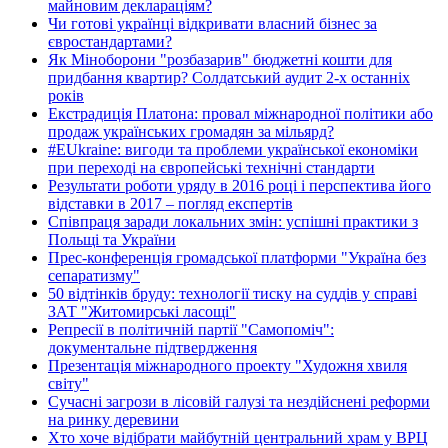
майновим деклараціям?
Чи готові українці відкривати власний бізнес за
євростандартами?
Як Міноборони "розбазарив" бюджетні кошти для
придбання квартир? Солдатський аудит 2-х останніх
років
Екстрадиція Платона: провал міжнародної політики або
продаж українських громадян за мільярд?
#EUkraine: вигоди та проблеми української економіки
при переході на європейські технічні стандарти
Результати роботи уряду в 2016 році і перспектива його
відставки в 2017 – погляд експертів
Співпраця заради локальних змін: успішні практики з
Польщі та України
Прес-конференція громадської платформи "Україна без
сепаратизму"
50 відтінків бруду: технології тиску на суддів у справі
ЗАТ "Житомирські ласощі"
Репресії в політичній партії "Самопоміч":
документальне підтвердження
Презентація міжнародного проекту "Художня хвиля
світу"
Сучасні загрози в лісовій галузі та нездійснені реформи
на ринку деревини
Хто хоче відібрати майбутній центральний храм у ВРЦ