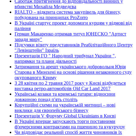
Саботаж притягнення до відповідальності винних у
вбивстві Михайла Медведєва
RIALTO – відкрита система закупівель для бізнесу,
побудована на принципах ProZorro
В Україні стартує проект допомоги курцям у відмові від
паління
Герман Макаренко отримав титул ЮНЕСКО "Артист
заради миру"
Підсумки візиту представників Реабілітаційного Центру
"Левінштейн" Ізраїль
Презентація ГО " Народний трибунал України ",
напрямки та плани діяльності
Затримання та арешт українського добровольця Юрія
Старова в Мюнхені на основі рішення незаконного суду
окупованого Криму
З 28 квітня по 2 травня 2017 року у Києві відбудеться
виставка ретро-автомобілів Old Car Land 2017
Українські козаки та кримські татари: відносини
довжиною понад п'ять століть
Корупційні схеми на українській митниці – нові
виклики для європейського бізнесу
Презентація V Форуму Global Ukrainians в Києві
В Україні вперше запускають торги поставними
ф'ючерсними контрактами на пшеницю та кукурудзу
Чи відповідає реальний спосіб життя чиновників їх