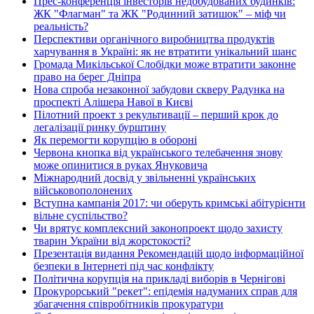
Прес-конференція інвесторів недобудованих будинків:
ЖК "Флагман" та ЖК "Родинний затишок" – міф чи
реальність?
Перспективи органічного виробництва продуктів
харчування в Україні: як не втратити унікальний шанс
Громада Микільської Слобідки може втратити законне
право на берег Дніпра
Нова спроба незаконної забудови скверу Радунка на
проспекті Алішера Навої в Києві
Пілотний проект з рекультивації – перший крок до
легалізації ринку бурштину
Як перемогти корупцію в обороні
Червона кнопка від українського телебачення знову
може опинитися в руках Януковича
Міжнародний досвід у звільненні українських
військовополонених
Вступна кампанія 2017: чи оберуть кримські абітурієнти
вільне суспільство?
Чи врятує комплексний законопроект щодо захисту
тварин України від жорстокості?
Презентація видання Рекомендацій щодо інформаційної
безпеки в Інтернеті під час конфлікту
Політична корупція на прикладі виборів в Чернігові
Прокурорський "рекет": епідемія надуманих справ для
збагачення співробітників прокуратури