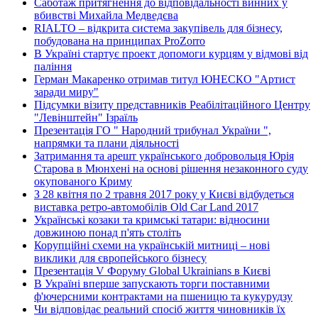
Саботаж притягнення до відповідальності винних у
вбивстві Михайла Медведєва
RIALTO – відкрита система закупівель для бізнесу,
побудована на принципах ProZorro
В Україні стартує проект допомоги курцям у відмові від
паління
Герман Макаренко отримав титул ЮНЕСКО "Артист
заради миру"
Підсумки візиту представників Реабілітаційного Центру
"Левінштейн" Ізраїль
Презентація ГО " Народний трибунал України ",
напрямки та плани діяльності
Затримання та арешт українського добровольця Юрія
Старова в Мюнхені на основі рішення незаконного суду
окупованого Криму
З 28 квітня по 2 травня 2017 року у Києві відбудеться
виставка ретро-автомобілів Old Car Land 2017
Українські козаки та кримські татари: відносини
довжиною понад п'ять століть
Корупційні схеми на українській митниці – нові
виклики для європейського бізнесу
Презентація V Форуму Global Ukrainians в Києві
В Україні вперше запускають торги поставними
ф'ючерсними контрактами на пшеницю та кукурудзу
Чи відповідає реальний спосіб життя чиновників їх