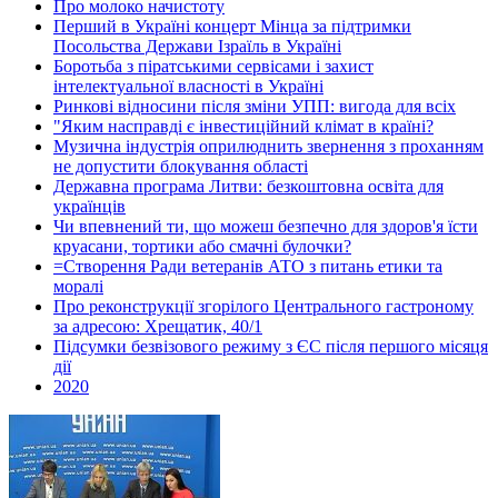
Про молоко начистоту
Перший в Україні концерт Мінца за підтримки
Посольства Держави Ізраїль в Україні
Боротьба з піратськими сервісами і захист
інтелектуальної власності в Україні
Ринкові відносини після зміни УПП: вигода для всіх
"Яким насправді є інвестиційний клімат в країні?
Музична індустрія оприлюднить звернення з проханням
не допустити блокування області
Державна програма Литви: безкоштовна освіта для
українців
Чи впевнений ти, що можеш безпечно для здоров'я їсти
круасани, тортики або смачні булочки?
=Створення Ради ветеранів АТО з питань етики та
моралі
Про реконструкції згорілого Центрального гастроному
за адресою: Хрещатик, 40/1
Підсумки безвізового режиму з ЄС після першого місяця
дії
2020