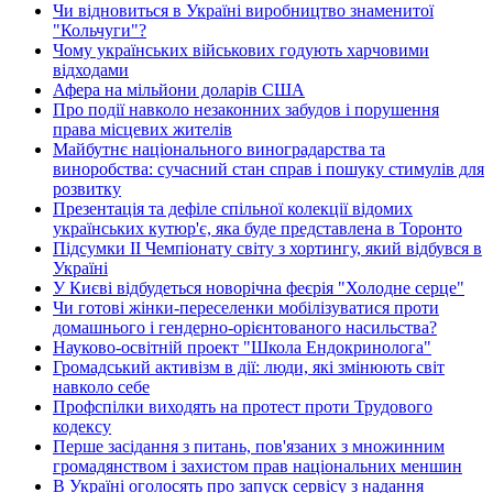
Чи відновиться в Україні виробництво знаменитої
"Кольчуги"?
Чому українських військових годують харчовими
відходами
Афера на мільйони доларів США
Про події навколо незаконних забудов і порушення
права місцевих жителів
Майбутнє національного виноградарства та
виноробства: сучасний стан справ і пошуку стимулів для
розвитку
Презентація та дефіле спільної колекції відомих
українських кутюр'є, яка буде представлена в Торонто
Підсумки ІІ Чемпіонату світу з хортингу, який відбувся в
Україні
У Києві відбудеться новорічна феєрія "Холодне серце"
Чи готові жінки-переселенки мобілізуватися проти
домашнього і гендерно-орієнтованого насильства?
Науково-освітній проект "Школа Ендокринолога"
Громадський активізм в дії: люди, які змінюють світ
навколо себе
Профспілки виходять на протест проти Трудового
кодексу
Перше засідання з питань, пов'язаних з множинним
громадянством і захистом прав національних меншин
В Україні оголосять про запуск сервісу з надання