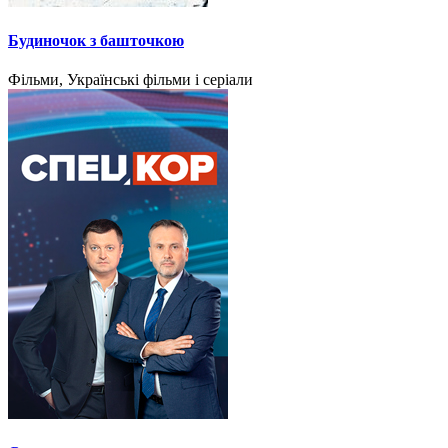
Будиночок з башточкою
Фільми, Українські фільми і серіали