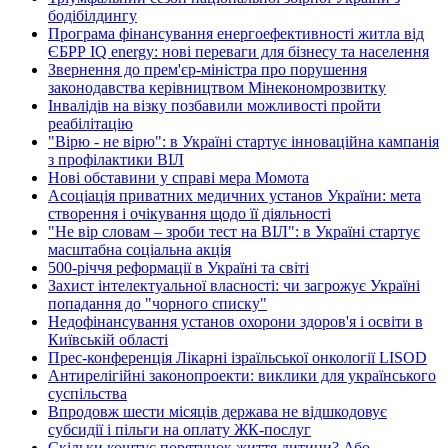
бодібілдингу
Програма фінансування енергоефективності житла від
ЄБРР IQ energy: нові переваги для бізнесу та населення
Звернення до прем'єр-міністра про порушення
законодавства керівництвом Мінекономрозвитку
Інвалідів на візку позбавили можливості пройти
реабілітацію
"Вірю - не вірю": в Україні стартує інноваційна кампанія
з профілактики ВІЛ
Нові обставини у справі мера Момота
Асоціація приватних медичних установ України: мета
створення і очікування щодо її діяльності
"Не вір словам – зроби тест на ВІЛ": в Україні стартує
масштабна соціальна акція
500-річчя реформації в Україні та світі
Захист інтелектуальної власності: чи загрожує Україні
попадання до "чорного списку"
Недофінансування установ охорони здоров'я і освіти в
Київській області
Прес-конференція Лікарні ізраїльської онкології LISOD
Антирелігійні законопроекти: виклики для українського
суспільства
Впродовж шести місяців держава не відшкодовує
субсидії і пільги на оплату ЖК-послуг
Скільки коштує порятунок життя дитини? Або