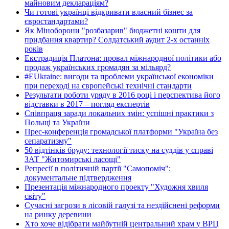
майновим деклараціям?
Чи готові українці відкривати власний бізнес за
євростандартами?
Як Міноборони "розбазарив" бюджетні кошти для
придбання квартир? Солдатський аудит 2-х останніх
років
Екстрадиція Платона: провал міжнародної політики або
продаж українських громадян за мільярд?
#EUkraine: вигоди та проблеми української економіки
при переході на європейські технічні стандарти
Результати роботи уряду в 2016 році і перспектива його
відставки в 2017 – погляд експертів
Співпраця заради локальних змін: успішні практики з
Польщі та України
Прес-конференція громадської платформи "Україна без
сепаратизму"
50 відтінків бруду: технології тиску на суддів у справі
ЗАТ "Житомирські ласощі"
Репресії в політичній партії "Самопоміч":
документальне підтвердження
Презентація міжнародного проекту "Художня хвиля
світу"
Сучасні загрози в лісовій галузі та нездійснені реформи
на ринку деревини
Хто хоче відібрати майбутній центральний храм у ВРЦ