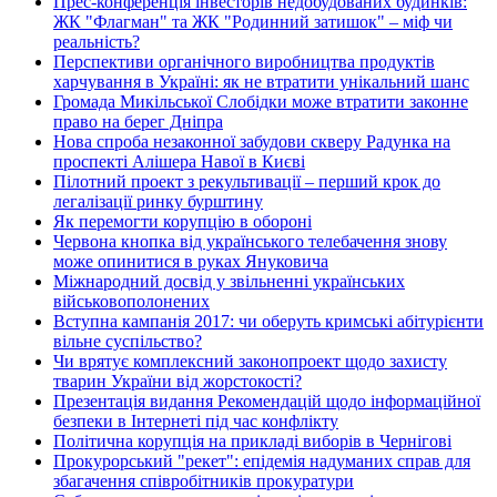
Прес-конференція інвесторів недобудованих будинків:
ЖК "Флагман" та ЖК "Родинний затишок" – міф чи
реальність?
Перспективи органічного виробництва продуктів
харчування в Україні: як не втратити унікальний шанс
Громада Микільської Слобідки може втратити законне
право на берег Дніпра
Нова спроба незаконної забудови скверу Радунка на
проспекті Алішера Навої в Києві
Пілотний проект з рекультивації – перший крок до
легалізації ринку бурштину
Як перемогти корупцію в обороні
Червона кнопка від українського телебачення знову
може опинитися в руках Януковича
Міжнародний досвід у звільненні українських
військовополонених
Вступна кампанія 2017: чи оберуть кримські абітурієнти
вільне суспільство?
Чи врятує комплексний законопроект щодо захисту
тварин України від жорстокості?
Презентація видання Рекомендацій щодо інформаційної
безпеки в Інтернеті під час конфлікту
Політична корупція на прикладі виборів в Чернігові
Прокурорський "рекет": епідемія надуманих справ для
збагачення співробітників прокуратури