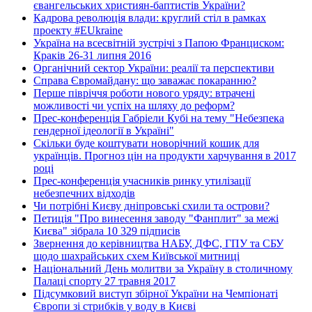
євангельських християн-баптистів України?
Кадрова революція влади: круглий стіл в рамках
проекту #EUkraine
Україна на всесвітній зустрічі з Папою Франциском:
Краків 26-31 липня 2016
Органічний сектор України: реалії та перспективи
Справа Євромайдану: що заважає покаранню?
Перше півріччя роботи нового уряду: втрачені
можливості чи успіх на шляху до реформ?
Прес-конференція Габріели Кубі на тему "Небезпека
гендерної ідеології в Україні"
Скільки буде коштувати новорічний кошик для
українців. Прогноз цін на продукти харчування в 2017
році
Прес-конференція учасників ринку утилізації
небезпечних відходів
Чи потрібні Києву дніпровські схили та острови?
Петиція "Про винесення заводу "Фанплит" за межі
Києва" зібрала 10 329 підписів
Звернення до керівництва НАБУ, ДФС, ГПУ та СБУ
щодо шахрайських схем Київської митниці
Національний День молитви за Україну в столичному
Палаці спорту 27 травня 2017
Підсумковий виступ збірної України на Чемпіонаті
Європи зі стрибків у воду в Києві