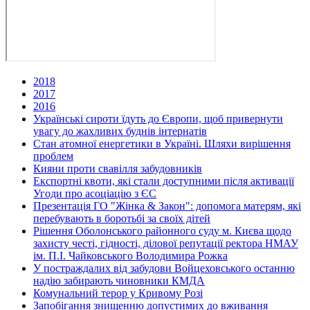
2018
2017
2016
Українські сироти їдуть до Європи, щоб привернути
увагу до жахливих буднів інтернатів
Стан атомної енергетики в Україні. Шляхи вирішення
проблем
Кияни проти свавілля забудовників
Експортні квоти, які стали доступними після активації
Угоди про асоціацію з ЄС
Презентація ГО "Жінка & Закон": допомога матерям, які
перебувають в боротьбі за своїх дітей
Рішення Оболонського районного суду м. Києва щодо
захисту честі, гідності, ділової репутації ректора НМАУ
ім. П.І. Чайковського Володимира Рожка
У постраждалих від забудови Войцеховського останню
надію забирають чиновники КМДА
Комунальний терор у Кривому Розі
Запобігання знищенню допустимих до вживання