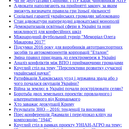
Чи не депутатами єдиними: ГПУ карає чиновників АПУ
Адвокати наполягають на прийнятті закону, за яким
зможуть визначати правила гри їхньої діяльності
Соціальні гарантії українських громадян заблоковано
Стан адвокатури напередодні адвокатської монополії
Демократизація освітньої сфери в Україні та нові
можливості для конфесійних шкіл
Міжнародний футбольний турнір "Меморіал Олега
Макарова 2017"
Підсумки 2016 року для виробників автотранспортних
засобів та автокомпонентів корпорації "Еталон"
Зміна правил приєднань до електромереж в Україні
Аналіз конфліктів між ВПО і приймаючими громадами
Круглий стіл на тему "Перспективи розвитку сучасної
української науки"
Ратифікація Харківських угод і державна зрада або з
чого почалася окупація України?
Війна за землю: в Україні почали розстрілювати селян?
Боротьба двох земельних проектів: провладного і
альтернативного від Корнацького
Хто заважає деокупації Криму
Результати ЗНО – 2016: тенденції та висновки
Прес-конференція Джамали і передпоказ кліпу на
композицію "1944"
Круглий стіл в рамках проекту УНІАН-АГРО на тему: