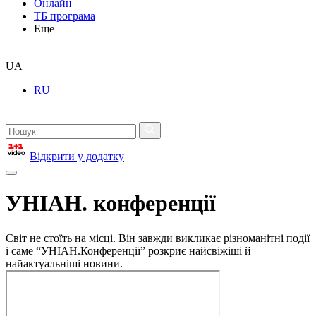
Онлайн
ТБ програма
Еще
UA
RU
Відкрити у додатку
УНІАН. конференції
Світ не стоїть на місці. Він завжди викликає різноманітні події
і саме “УНІАН.Конференції” розкриє найсвіжіші й
найактуальніші новини.