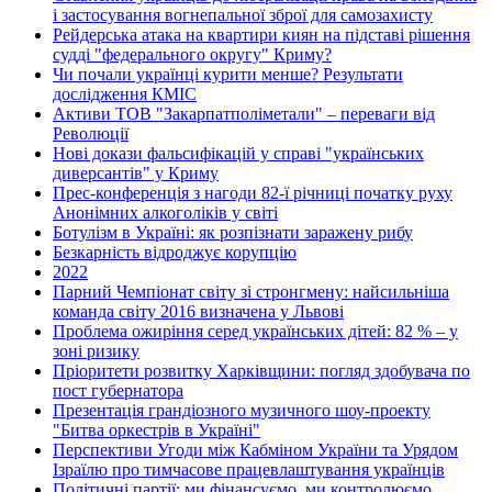
і застосування вогнепальної зброї для самозахисту
Рейдерська атака на квартири киян на підставі рішення
судді "федерального округу" Криму?
Чи почали українці курити менше? Результати
дослідження КМІС
Активи ТОВ "Закарпатполіметали" – переваги від
Революції
Нові докази фальсифікацій у справі "українських
диверсантів" у Криму
Прес-конференція з нагоди 82-ї річниці початку руху
Анонімних алкоголіків у світі
Ботулізм в Україні: як розпізнати заражену рибу
Безкарність відроджує корупцію
2022
Парний Чемпіонат світу зі стронгмену: найсильніша
команда світу 2016 визначена у Львові
Проблема ожиріння серед українських дітей: 82 % – у
зоні ризику
Пріоритети розвитку Харківщини: погляд здобувача по
пост губернатора
Презентація грандіозного музичного шоу-проекту
"Битва оркестрів в Україні"
Перспективи Угоди між Кабміном України та Урядом
Ізраїлю про тимчасове працевлаштування українців
Політичні партії: ми фінансуємо, ми контролюємо