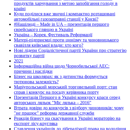
продуктів харчування з метою запобігання голоду в
країні
Куди поділися вже звичні і компактно розташовані
автомобільні газозаправні станції у Києві?
#Нашілюді – Made in UA – презентація першого
єврейського глянцю в Україні
Україна – Корея. Фестиваль Реформації
Матері-підприємці проти цинізму та чиновницького
свавілля київської влади: хто кого?
Нові лідери Соціалістичної партії України про стратегію
розвитку партії
2021
Інформаційна війна щодо Чорнобильської АЕС:
причини і наслідки
Бізнес на школярах: як з дитинства формується
тютюнова залежність?
Маріупольський морський торговельний порт: стан
справ і конкурс на посаду керівника порту
Презентація Першого в Україні конкурсу краси серед
авторських ляльок "Міс лялька – 2016"
Втрата довіри до конкурсів з відбору чиновників: чому
"не працює" реформа державної служби
Реакція бізнесу на скасування в Україні мораторію на
експорт лісу-кругляка
Ставлення українців до лібералізації права на володіння