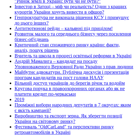
"Ринок землі в Україні: бути чи не бути?"
Інвестор в Затоці – міф чи реальність? Один з кращих
курортів України хочуть вивести в офшор?
Генпрокуратура не виконала рішення КСУ і примушує
до цього інших?
Антитютюнові рейди – кальянні під прицілом!
Розвиток малого та середнього бізнесу через посилення
бізнес-об'єднань
Критичний стан споживчого ринку країни: факти,
аналіз, пошук рішень
Вчитель та школа в процесі освітньої реформи в Україні
Андрій Мамалига – кандидат на посаду
Уповноваженого Верховної Ради України з прав людини
Майбутнє адвокатури. Публічна дискусія і презентація
програм кандидатів на пост голови НААУ
Вільний доступ українців до берегів річок та водойм
Кругова порука в правоохоронних органах або як не
платити кредит по-черкаськи
2019
Проміжні вибори народних депутатів в 7 округах: яким
є якість кампанії?
Виробництво та експорт зерна. Як зберегти позиції
України на світовому ринку?
Фестиваль "OldCarLand" та перспективи ринку
ретроавтомобілів в Україні