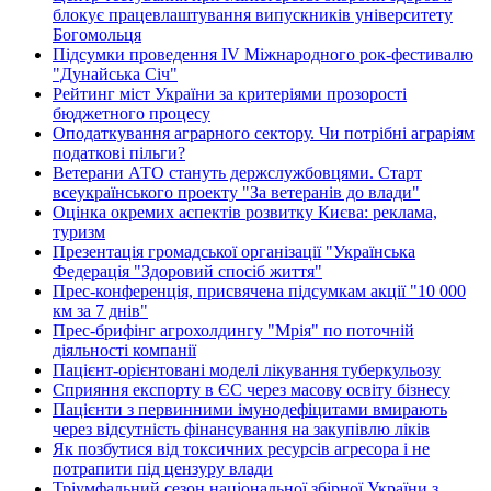
блокує працевлаштування випускників університету
Богомольця
Підсумки проведення IV Міжнародного рок-фестивалю
"Дунайська Січ"
Рейтинг міст України за критеріями прозорості
бюджетного процесу
Оподаткування аграрного сектору. Чи потрібні аграріям
податкові пільги?
Ветерани АТО стануть держслужбовцями. Старт
всеукраїнського проекту "За ветеранів до влади"
Оцінка окремих аспектів розвитку Києва: реклама,
туризм
Презентація громадської організації "Українська
Федерація "Здоровий спосіб життя"
Прес-конференція, присвячена підсумкам акції "10 000
км за 7 днів"
Прес-брифінг агрохолдингу "Мрія" по поточній
діяльності компанії
Пацієнт-орієнтовані моделі лікування туберкульозу
Сприяння експорту в ЄС через масову освіту бізнесу
Пацієнти з первинними імунодефіцитами вмирають
через відсутність фінансування на закупівлю ліків
Як позбутися від токсичних ресурсів агресора і не
потрапити під цензуру влади
Тріумфальний сезон національної збірної України з