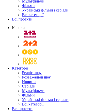
Мультфільми
Фільми
Українські фільми і серіали
Всі категорії
Всі проєкти
Канали
Категорії
Реаліті-шоу
Розважальні шоу
Новини
Серіали
Мультфільми
Фільми
Українські фільми і серіали
Всі категорії
Всі проєкти