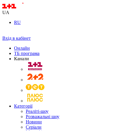
UA
RU
Вхід в кабінет
Онлайн
ТБ програма
Канали
Категорії
Реаліті-шоу
Розважальні шоу
Новини
Серіали