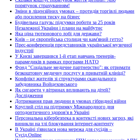
порятунок страхуванням!
Зміни в ліцензійних умовах – протидія торгівлі людьми
або посилення тиску на бізнес
Будівельна галузь: підсумки роботи за 25 років
Незалежної України і плани на майбутнє
Яка ціна тютюнового лобі для держави?
Київ – це європейська столиця чи кам'яний гетто?
Прес-конференція представників української музичної
індустрії
У Києві завершився 1-й етап навчань тренерів-
парамедиків в рамках програми НАТО
Фонд "Соціальне медичне партнерство": як отримати
безкоштовну медичну послугу в приватній клініці?
Конфлікт жителів зі структурами скандального
забудовника Войцеховського
Як сигарети у вітринах впливають на дітей?
Дослідження
Дотримання прав людини в умовах гібридної війни
Круглий стіл на підтримку Міжнародного дня
ортодонтичного здоров'я в Україні
Персональна кібербезпека в контексті нових загроз, які
виникли на тлі блокування інтернет-контенту
В Україні з'явилася нова мережа для сусідів –
Сусід.Online