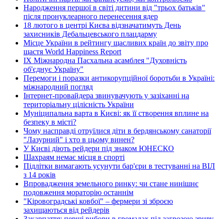
Народження першої в світі дитини від "трьох батьків"
після пронуклеарного перенесення ядер
18 лютого в центрі Києва відзначатимуть День
захисників Дебальцевського плацдарму
Місце України в рейтингу щасливих країн до звіту про
щастя World Happiness Report
ІХ Міжнародна Пасхальна асамблея "Духовність
об'єднує Україну"
Перемоги і поразки антикорупційної боротьби в Україні:
міжнародний погляд
Інтернет-провайдера звинувачують у зазіханні на
територіальну цілісність України
Муніципальна варта в Києві: як її створення вплине на
безпеку в місті?
Чому насправді отруїлися діти в бердянському санаторії
"Лазурний" і хто в цьому винен?
У Києві діють рейдери під знаком ЮНЕСКО
Шахраям немає місця в спорті
Підлітки вимагають усунути бар'єри в тестуванні на ВІЛ
з 14 років
Впровадження земельного ринку: чи стане нинішнє
подовження мораторію останнім
"Кіровоградські ковбої" – фермери зі зброєю
захищаються від рейдерів
Закарпаття: перші вибори в громадах під загрозою зриву