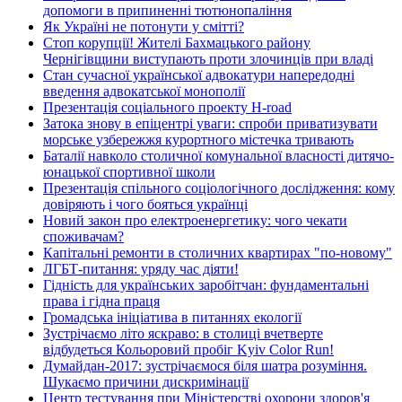
допомоги в припиненні тютюнопаління
Як Україні не потонути у смітті?
Стоп корупції! Жителі Бахмацького району
Чернігівщини виступають проти злочинців при владі
Стан сучасної української адвокатури напередодні
введення адвокатської монополії
Презентація соціального проекту H-road
Затока знову в епіцентрі уваги: спроби приватизувати
морське узбережжя курортного містечка тривають
Баталії навколо столичної комунальної власності дитячо-
юнацької спортивної школи
Презентація спільного соціологічного дослідження: кому
довіряють і чого бояться українці
Новий закон про електроенергетику: чого чекати
споживачам?
Капітальні ремонти в столичних квартирах "по-новому"
ЛГБТ-питання: уряду час діяти!
Гідність для українських заробітчан: фундаментальні
права і гідна праця
Громадська ініціатива в питаннях екології
Зустрічаємо літо яскраво: в столиці вчетверте
відбудеться Кольоровий пробіг Kyiv Color Run!
Думайдан-2017: зустрічаємося біля шатра розуміння.
Шукаємо причини дискримінації
Центр тестування при Міністерстві охорони здоров'я