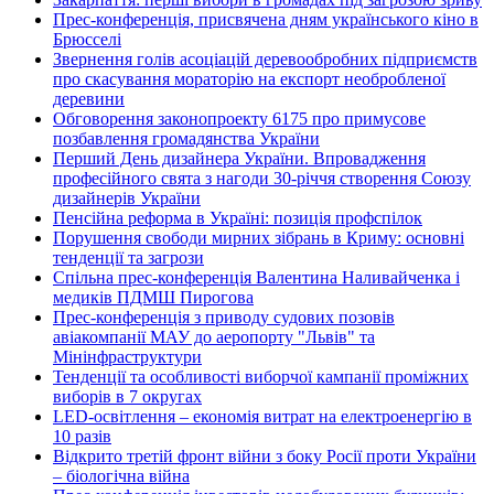
Прес-конференція, присвячена дням українського кіно в
Брюсселі
Звернення голів асоціацій деревообробних підприємств
про скасування мораторію на експорт необробленої
деревини
Обговорення законопроекту 6175 про примусове
позбавлення громадянства України
Перший День дизайнера України. Впровадження
професійного свята з нагоди 30-річчя створення Союзу
дизайнерів України
Пенсійна реформа в Україні: позиція профспілок
Порушення свободи мирних зібрань в Криму: основні
тенденції та загрози
Спільна прес-конференція Валентина Наливайченка і
медиків ПДМШ Пирогова
Прес-конференція з приводу судових позовів
авіакомпанії МАУ до аеропорту "Львів" та
Мінінфраструктури
Тенденції та особливості виборчої кампанії проміжних
виборів в 7 округах
LED-освітлення – економія витрат на електроенергію в
10 разів
Відкрито третій фронт війни з боку Росії проти України
– біологічна війна