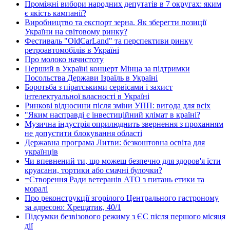
Проміжні вибори народних депутатів в 7 округах: яким
є якість кампанії?
Виробництво та експорт зерна. Як зберегти позиції
України на світовому ринку?
Фестиваль "OldCarLand" та перспективи ринку
ретроавтомобілів в Україні
Про молоко начистоту
Перший в Україні концерт Мінца за підтримки
Посольства Держави Ізраїль в Україні
Боротьба з піратськими сервісами і захист
інтелектуальної власності в Україні
Ринкові відносини після зміни УПП: вигода для всіх
"Яким насправді є інвестиційний клімат в країні?
Музична індустрія оприлюднить звернення з проханням
не допустити блокування області
Державна програма Литви: безкоштовна освіта для
українців
Чи впевнений ти, що можеш безпечно для здоров'я їсти
круасани, тортики або смачні булочки?
=Створення Ради ветеранів АТО з питань етики та
моралі
Про реконструкції згорілого Центрального гастроному
за адресою: Хрещатик, 40/1
Підсумки безвізового режиму з ЄС після першого місяця
дії