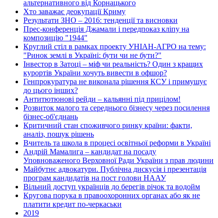
альтернативного від Корнацького
Хто заважає деокупації Криму
Результати ЗНО – 2016: тенденції та висновки
Прес-конференція Джамали і передпоказ кліпу на
композицію "1944"
Круглий стіл в рамках проекту УНІАН-АГРО на тему:
"Ринок землі в Україні: бути чи не бути?"
Інвестор в Затоці – міф чи реальність? Один з кращих
курортів України хочуть вивести в офшор?
Генпрокуратура не виконала рішення КСУ і примушує
до цього інших?
Антитютюнові рейди – кальянні під прицілом!
Розвиток малого та середнього бізнесу через посилення
бізнес-об'єднань
Критичний стан споживчого ринку країни: факти,
аналіз, пошук рішень
Вчитель та школа в процесі освітньої реформи в Україні
Андрій Мамалига – кандидат на посаду
Уповноваженого Верховної Ради України з прав людини
Майбутнє адвокатури. Публічна дискусія і презентація
програм кандидатів на пост голови НААУ
Вільний доступ українців до берегів річок та водойм
Кругова порука в правоохоронних органах або як не
платити кредит по-черкаськи
2019