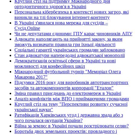
Круглий стіл на підтримку Міжнародного дня
ортодонтичного здоров'я в Україні
Персональна кібербезпека в контексті нових загроз, які
виникли на тлі блокування інтернет-контенту
В Україні з'явилася нова мережа для сусідів –
Сусід.Online
Чи не депутатами єдиними: ГПУ карає чиновників АПУ
Адвокати наполягають на прийнятті закону, за яким
зможуть визначати правила гри їхньої діяльності
Соціальні гарантії українських громадян заблоковано
Стан адвокатури напередодні адвокатської монополії
Демократизація освітньої сфери в Україні та нові
можливості для конфесійних шкіл
Міжнародний футбольний турнір "Меморіал Олега
Макарова 2017"
Підсумки 2016 року для виробників автотранспортних
засобів та автокомпонентів корпорації "Еталон"
Зміна правил приєднань до електромереж в Україні
Аналіз конфліктів між ВПО і приймаючими громадами
Круглий стіл на тему "Перспективи розвитку сучасної
української науки"
Ратифікація Харківських угод і державна зрада або з
чого почалася окупація України?
Війна за землю: в Україні почали розстрілювати селян?
Боротьба двох земельних проектів: провладного і