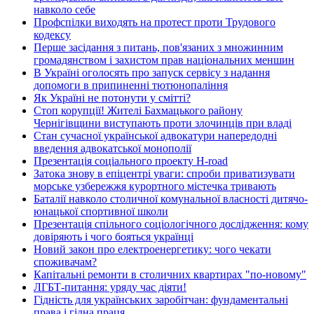
навколо себе
Профспілки виходять на протест проти Трудового
кодексу
Перше засідання з питань, пов'язаних з множинним
громадянством і захистом прав національних меншин
В Україні оголосять про запуск сервісу з надання
допомоги в припиненні тютюнопаління
Як Україні не потонути у смітті?
Стоп корупції! Жителі Бахмацького району
Чернігівщини виступають проти злочинців при владі
Стан сучасної української адвокатури напередодні
введення адвокатської монополії
Презентація соціального проекту H-road
Затока знову в епіцентрі уваги: спроби приватизувати
морське узбережжя курортного містечка тривають
Баталії навколо столичної комунальної власності дитячо-
юнацької спортивної школи
Презентація спільного соціологічного дослідження: кому
довіряють і чого бояться українці
Новий закон про електроенергетику: чого чекати
споживачам?
Капітальні ремонти в столичних квартирах "по-новому"
ЛГБТ-питання: уряду час діяти!
Гідність для українських заробітчан: фундаментальні
права і гідна праця