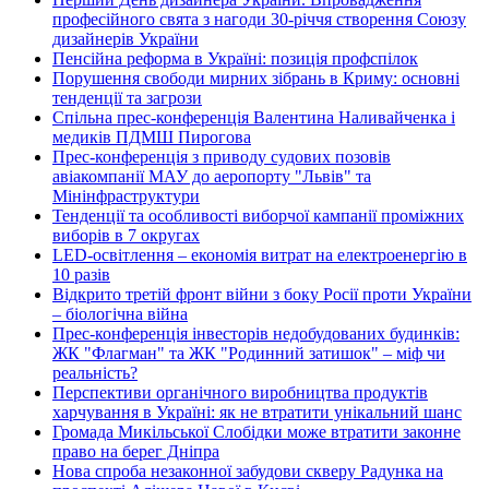
професійного свята з нагоди 30-річчя створення Союзу
дизайнерів України
Пенсійна реформа в Україні: позиція профспілок
Порушення свободи мирних зібрань в Криму: основні
тенденції та загрози
Спільна прес-конференція Валентина Наливайченка і
медиків ПДМШ Пирогова
Прес-конференція з приводу судових позовів
авіакомпанії МАУ до аеропорту "Львів" та
Мінінфраструктури
Тенденції та особливості виборчої кампанії проміжних
виборів в 7 округах
LED-освітлення – економія витрат на електроенергію в
10 разів
Відкрито третій фронт війни з боку Росії проти України
– біологічна війна
Прес-конференція інвесторів недобудованих будинків:
ЖК "Флагман" та ЖК "Родинний затишок" – міф чи
реальність?
Перспективи органічного виробництва продуктів
харчування в Україні: як не втратити унікальний шанс
Громада Микільської Слобідки може втратити законне
право на берег Дніпра
Нова спроба незаконної забудови скверу Радунка на