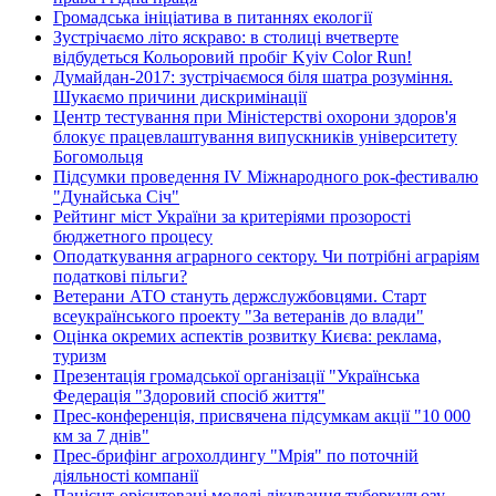
Громадська ініціатива в питаннях екології
Зустрічаємо літо яскраво: в столиці вчетверте
відбудеться Кольоровий пробіг Kyiv Color Run!
Думайдан-2017: зустрічаємося біля шатра розуміння.
Шукаємо причини дискримінації
Центр тестування при Міністерстві охорони здоров'я
блокує працевлаштування випускників університету
Богомольця
Підсумки проведення IV Міжнародного рок-фестивалю
"Дунайська Січ"
Рейтинг міст України за критеріями прозорості
бюджетного процесу
Оподаткування аграрного сектору. Чи потрібні аграріям
податкові пільги?
Ветерани АТО стануть держслужбовцями. Старт
всеукраїнського проекту "За ветеранів до влади"
Оцінка окремих аспектів розвитку Києва: реклама,
туризм
Презентація громадської організації "Українська
Федерація "Здоровий спосіб життя"
Прес-конференція, присвячена підсумкам акції "10 000
км за 7 днів"
Прес-брифінг агрохолдингу "Мрія" по поточній
діяльності компанії
Пацієнт-орієнтовані моделі лікування туберкульозу