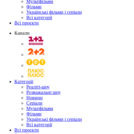
Мультфільми
Фільми
Українські фільми і серіали
Всі категорії
Всі проєкти
Канали
Категорії
Реаліті-шоу
Розважальні шоу
Новини
Серіали
Мультфільми
Фільми
Українські фільми і серіали
Всі категорії
Всі проєкти