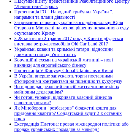
Підсумки візиту представників Реабілітаційного Центру
"Левінштейн" Ізраїль
Презентація ГО " Народний трибунал України ",
напрямки та плани діяльності
Затримання та арешт українського добровольця Юрія
Старова в Мюнхені на основі рішення незаконного суду
окупованого Криму
З 28 квітня по 2 травня 2017 року у Києві відбудеться
виставка ретро-автомобілів Old Car Land 2017
Українські козаки та кримські татари: відносини
довжиною понад п'ять століть
Корупційні схеми на українській митниці – нові
виклики для європейського бізнесу
Презентація V Форуму Global Ukrainians в Києві
В Україні вперше запускають торги поставними
ф'ючерсними контрактами на пшеницю та кукурудзу
Чи відповідає реальний спосіб життя чиновників їх
майновим деклараціям?
Чи готові українці відкривати власний бізнес за
євростандартами?
Як Міноборони "розбазарив" бюджетні кошти для
придбання квартир? Солдатський аудит 2-х останніх
років
Екстрадиція Платона: провал міжнародної політики або
продаж українських громадян за мільярд?