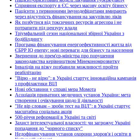
Сприяння експорту в ЄС через масову освіту бізнесу
Пацієнти з первинними імунодефіцитами вмирають
через відсутність фінансування на закупівлю ліків
Як позбутися від токсичних ресурсів агресора і не
потрапити під цензуру влади
Тріумфальний сезон національної збірної України з
бодібілдингу
Програма фінансування енергоефективності житла від
ЄБРР IQ energy: нові переваги для бізнесу та населення
Звернення до прем'єр-міністра про порушення
законодавства керівництвом Мінекономрозвитку
Інвалідів на візку позбавили можливості пройти
реабілітацію
"Вірю - не вірю": в Україні стартує інноваційна кампанія
з профілактики ВІЛ
Нові обставини у справі мера Момота
Асоціація приватних медичних установ України: мета
створення і очікування щодо її діяльності
"Не вір словам – зроби тест на ВІЛ": в Україні стартує
масштабна соціальна акція
500-річчя реформації в Україні та світі
Захист інтелектуальної власності: чи загрожує Україні
попадання до "чорного списку"
Недофінансування установ охорони здоров'я і освіти в