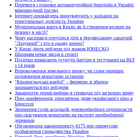
Перемоги і поразки антикорупційної боротьби в Україні:
міжнародний погляд
Інтернет-провайдера звинувачують у зазіханні на
територіальну цілісність України
Муніципальна варта в Києві: як її створення вплине на
безпеку в місті?
Чому насправді отруїлися діти в бердянському санаторії
"Лазурний" і хто в цьому винен?
У Києві діють рейдери під знаком ЮНЕСКО
Шахраям немає місця в спорті
Підлітки вимагають усунути бар'єри в тестуванні на ВІЛ
з 14 років
Впровадження земельного ринку: чи стане нинішнє
подовження мораторію останнім
"Кіровоградські ковбої" – фермери зі зброєю
захищаються від рейдерів
Закарпаття: перші вибори в громадах під загрозою зриву
Прес-конференція, присвячена дням українського кіно в
Брюсселі
Звернення голів асоціацій деревообробних підприємств
про скасування мораторію на експорт необробленої
деревини
Обговорення законопроекту 6175 про примусове
позбавлення громадянства України
Перший День дизайнера України. Впровадження