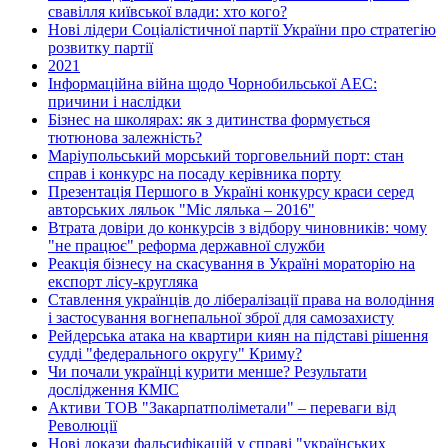
свавілля київської влади: хто кого?
Нові лідери Соціалістичної партії України про стратегію
розвитку партії
2021
Інформаційна війна щодо Чорнобильської АЕС:
причини і наслідки
Бізнес на школярах: як з дитинства формується
тютюнова залежність?
Маріупольський морський торговельний порт: стан
справ і конкурс на посаду керівника порту
Презентація Першого в Україні конкурсу краси серед
авторських ляльок "Міс лялька – 2016"
Втрата довіри до конкурсів з відбору чиновників: чому
"не працює" реформа державної служби
Реакція бізнесу на скасування в Україні мораторію на
експорт лісу-кругляка
Ставлення українців до лібералізації права на володіння
і застосування вогнепальної зброї для самозахисту
Рейдерська атака на квартири киян на підставі рішення
судді "федерального округу" Криму?
Чи почали українці курити менше? Результати
дослідження КМІС
Активи ТОВ "Закарпатполіметали" – переваги від
Революції
Нові докази фальсифікацій у справі "українських