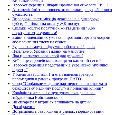
Київській області
Прес-конференція Лікарні ізраїльської онкології LISOD
Антирелігійні законопроекти: виклики для українського
суспільства
Впродовж шести місяців держава не відшкодовує
субсидії і пільги на оплату ЖК-послуг
Скільки коштує порятунок життя дитини? Або
порятунок страхуванням!
Зміни в ліцензійних умовах – протидія торгівлі людьми
або посилення тиску на бізнес
Будівельна галузь: підсумки роботи за 25 років
Незалежної України і плани на майбутнє
Яка ціна тютюнового лобі для держави?
Київ – це європейська столиця чи кам'яний гетто?
Прес-конференція представників української музичної
індустрії
У Києві завершився 1-й етап навчань тренерів-
парамедиків в рамках програми НАТО
Фонд "Соціальне медичне партнерство": як отримати
безкоштовну медичну послугу в приватній клініці?
Конфлікт жителів зі структурами скандального
забудовника Войцеховського
Як сигарети у вітринах впливають на дітей?
Дослідження
Дотримання прав людини в умовах гібридної війни