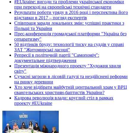
#EUkraine: вигоди та проблеми української економіки
при переході на європейські технічні стандарти
Результати роботи уряду в 2016 році і перспектива його
відставки в 2017 – погляд експертів
Співпраця заради локальних змін: успішні практики з
Польщі та України
Прес-конференція громадської платформи "Україна без
сепаратизму"
50 відтінків бруду: технології тиску на суддів у справі
ЗАТ "Житомирські ласощі"
Репресії в політичній партії "Самопоміч":
документальне підтвердження
Презентація міжнародного проекту "Художня хвиля
світу"
Сучасні загрози в лісовій галузі та нездійснені реформи
на ринку деревини
Хто хоче відібрати майбутній центральний храм у ВРЦ
євангельських християн-баптистів України?
Кадрова революція влади: круглий стіл в рамках
проекту #EUkraine