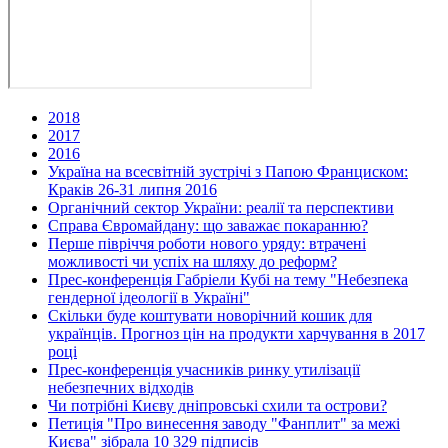
2018
2017
2016
Україна на всесвітній зустрічі з Папою Франциском:
Краків 26-31 липня 2016
Органічний сектор України: реалії та перспективи
Справа Євромайдану: що заважає покаранню?
Перше півріччя роботи нового уряду: втрачені
можливості чи успіх на шляху до реформ?
Прес-конференція Габріели Кубі на тему "Небезпека
гендерної ідеології в Україні"
Скільки буде коштувати новорічний кошик для
українців. Прогноз цін на продукти харчування в 2017
році
Прес-конференція учасників ринку утилізації
небезпечних відходів
Чи потрібні Києву дніпровські схили та острови?
Петиція "Про винесення заводу "Фанплит" за межі
Києва" зібрала 10 329 підписів