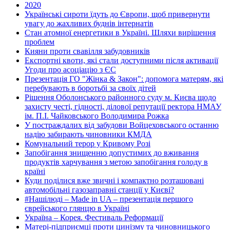
2020
Українські сироти їдуть до Європи, щоб привернути
увагу до жахливих буднів інтернатів
Стан атомної енергетики в Україні. Шляхи вирішення
проблем
Кияни проти свавілля забудовників
Експортні квоти, які стали доступними після активації
Угоди про асоціацію з ЄС
Презентація ГО "Жінка & Закон": допомога матерям, які
перебувають в боротьбі за своїх дітей
Рішення Оболонського районного суду м. Києва щодо
захисту честі, гідності, ділової репутації ректора НМАУ
ім. П.І. Чайковського Володимира Рожка
У постраждалих від забудови Войцеховського останню
надію забирають чиновники КМДА
Комунальний терор у Кривому Розі
Запобігання знищенню допустимих до вживання
продуктів харчування з метою запобігання голоду в
країні
Куди поділися вже звичні і компактно розташовані
автомобільні газозаправні станції у Києві?
#Нашілюді – Made in UA – презентація першого
єврейського глянцю в Україні
Україна – Корея. Фестиваль Реформації
Матері-підприємці проти цинізму та чиновницького