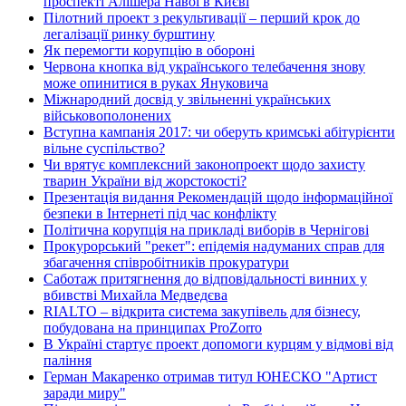
проспекті Алішера Навої в Києві
Пілотний проект з рекультивації – перший крок до
легалізації ринку бурштину
Як перемогти корупцію в обороні
Червона кнопка від українського телебачення знову
може опинитися в руках Януковича
Міжнародний досвід у звільненні українських
військовополонених
Вступна кампанія 2017: чи оберуть кримські абітурієнти
вільне суспільство?
Чи врятує комплексний законопроект щодо захисту
тварин України від жорстокості?
Презентація видання Рекомендацій щодо інформаційної
безпеки в Інтернеті під час конфлікту
Політична корупція на прикладі виборів в Чернігові
Прокурорський "рекет": епідемія надуманих справ для
збагачення співробітників прокуратури
Саботаж притягнення до відповідальності винних у
вбивстві Михайла Медведєва
RIALTO – відкрита система закупівель для бізнесу,
побудована на принципах ProZorro
В Україні стартує проект допомоги курцям у відмові від
паління
Герман Макаренко отримав титул ЮНЕСКО "Артист
заради миру"