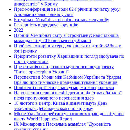
диверсантів" у Криму
Прес-конференція з нагоди 82-ї річниці початку руху
Анонімних алкоголіків у світі
Ботулізм в Україні: як розпізнати заражену рибу
Безкарність відроджує корупцію
2022
Парний Чемпіонат світу зі стронгмену: найсильніша
команда світу 2016 визначена у Львові
Проблема ожиріння серед українських дітей: 82 % – у
зоні ризику
Пріоритети розвитку Харківщини: погляд здобувача по
пост губернатора
Презентація грандіозного музичного шоу-проекту
"Битва оркестрів в Україні"
Перспективи Угоди між Кабміном України та Урядом
Ізраїлю про тимчасове працевлаштування українців
Політичні партії: ми фінансуємо, ми контролюємо
Народження першої в світі дитини від "трьох батьків"
після пронуклеарного перенесення ядер
18 лютого в центрі Києва відзначатимуть День
захисників Дебальцевського плацдарму
Місце України в рейтингу щасливих країн до звіту про
щастя World Happiness Report
ІХ Міжнародна Пасхальна асамблея "Духовність
об'єднує Україну"