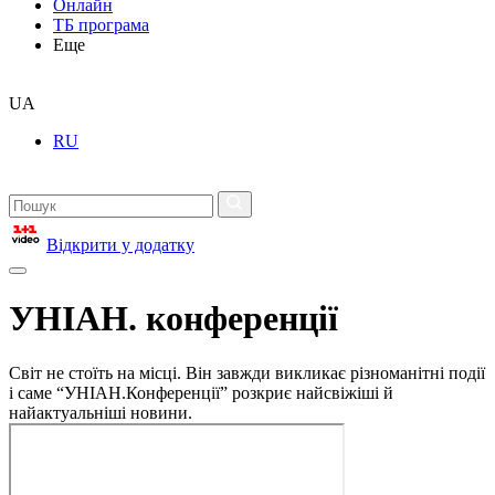
Онлайн
ТБ програма
Еще
UA
RU
Відкрити у додатку
УНІАН. конференції
Світ не стоїть на місці. Він завжди викликає різноманітні події
і саме “УНІАН.Конференції” розкриє найсвіжіші й
найактуальніші новини.