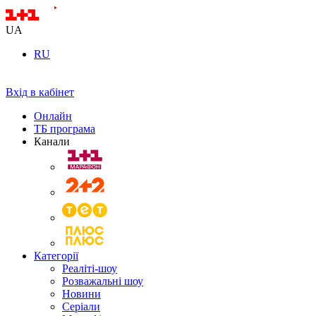
UA
RU
Вхід в кабінет
Онлайн
ТБ програма
Канали
Категорії
Реаліті-шоу
Розважальні шоу
Новини
Серіали