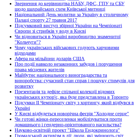
Звернення до керівництва НАБУ, ДФС, ГПУ та СБУ
щодо шахрайських схем Київської митниці
Національний День молитви за Україну в столичному
Палаці спорту 27 травня 2017
Підсумковий виступ збірної України на Чемпіонаті
Європи зі стрибків у воду в Києві
Чи відновиться в Україні виробництво знаменитої
"Кольчуги"?
Чому українських військових годують харчовими
відходами
Афера на мільйони доларів США
Про події навколо незаконних забудов і порушення
права місцевих жителів
Майбутнє національного виноградарства та
виноробства: сучасний стан справ і пошуку стимулів для
розвитку
Презентація та дефіле спільної колекції відомих
українських кутюр'є, яка буде представлена в Торонто
Підсумки ІІ Чемпіонату світу з хортингу, який відбувся в
Україні
У Києві відбудеться новорічна феєрія "Холодне серце"
Чи готові жінки-переселенки мобілізуватися проти
домашнього і гендерно-орієнтованого насильства?
Науково-освітній проект "Школа Ендокринолога"
Громадський активізм в дії: люди, які змінюють світ