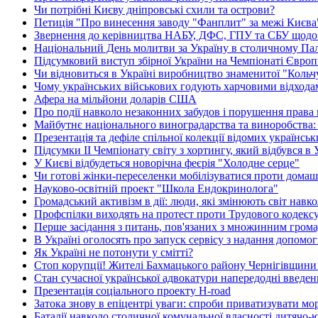
Чи потрібні Києву дніпровські схили та острови?
Петиція "Про винесення заводу "Фанплит" за межі Києва" 
Звернення до керівництва НАБУ, ДФС, ГПУ та СБУ щодо 
Національний День молитви за Україну в столичному Пал
Підсумковий виступ збірної України на Чемпіонаті Європи
Чи відновиться в Україні виробництво знаменитої "Кольч
Чому українських військових годують харчовими відхода
Афера на мільйони доларів США
Про події навколо незаконних забудов і порушення права
Майбутнє національного виноградарства та виноробства: 
Презентація та дефіле спільної колекції відомих українсь
Підсумки ІІ Чемпіонату світу з хортингу, який відбувся в 
У Києві відбудеться новорічна феєрія "Холодне серце"
Чи готові жінки-переселенки мобілізуватися проти домаш
Науково-освітній проект "Школа Ендокринолога"
Громадський активізм в дії: люди, які змінюють світ навко
Профспілки виходять на протест проти Трудового кодекс
Перше засідання з питань, пов'язаних з множинним гром
В Україні оголосять про запуск сервісу з надання допом
Як Україні не потонути у смітті?
Стоп корупції! Жителі Бахмацького району Чернігівщини
Стан сучасної української адвокатури напередодні введен
Презентація соціального проекту H-road
Затока знову в епіцентрі уваги: спроби приватизувати м
Баталії навколо столичної комунальної власності дитячо