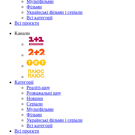
Мультфільми
Фільми
Українські фільми і серіали
Всі категорії
Всі проєкти
Канали
Категорії
Реаліті-шоу
Розважальні шоу
Новини
Серіали
Мультфільми
Фільми
Українські фільми і серіали
Всі категорії
Всі проєкти