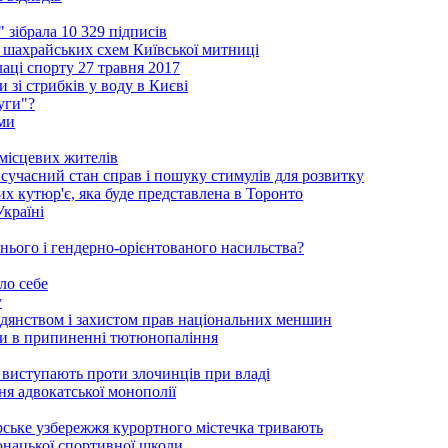
зібрала 10 329 підписів
шахрайських схем Київської митниці
аці спорту 27 травня 2017
 зі стрибків у воду в Києві
уги"?
ми
 місцевих жителів
сучасний стан справ і пошуку стимулів для розвитку
ких кутюр'є, яка буде представлена в Торонто
Україні
нього і гендерно-орієнтованого насильства?
ло себе
у
адянством і захистом прав національних меншин
оги в припиненні тютюнопаління
 виступають проти злочинців при владі
ня адвокатської монополії
орське узбережжя курортного містечка тривають
-юнацької спортивної школи