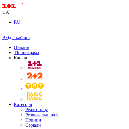
UA
RU
Вхід в кабінет
Онлайн
ТБ програма
Канали
Категорії
Реаліті-шоу
Розважальні шоу
Новини
Серіали