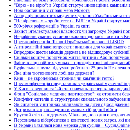
"Вірю - не вірю": в Україні стартує інноваційна кампанія
Нові обставини у справі мера Момота
Асоціація приватних медичних установ України: мета ство
"Не вір словам – зроби тест на ВІЛ": в Україні стартує ма
500-річчя реформації в Україні та світі
Захист інтелектуальної власності: чи загрожує Україні п
Недофінансування установ охорони здоров'я і освіти в Киї
Прес-конференція Лікарні ізраїльської онкології LISOD
Антирелігійні законопроекти: виклики для українського с
Впродовж шести місяців держава не відшкодовує субсидії
Скільки коштує порятунок життя дитини? Або порятунок
Зміни в ліцензійних умовах – протидія торгівлі людьми а
Будівельна галузь: підсумки роботи за 25 років Незалежно
Яка ціна тютюнового лобі для держави?
Київ – це європейська столиця чи кам'яний гетто?
Прес-конференція представників української музичної інд
У Києві завершився 1-й етап навчань тренерів-парамеди
Фонд "Соціальне медичне партнерство": як отримати без
Конфлікт жителів зі структурами скандального забудовн
Як сигарети у вітринах впливають на дітей? Дослідження
Дотримання прав людини в умовах гібридної війни
Круглий стіл на підтримку Міжнародного дня ортодонтичн
Персональна кібербезпека в контексті нових загроз, які в
В Україні з'явилася нова мережа для сусідів – Сусід.Online