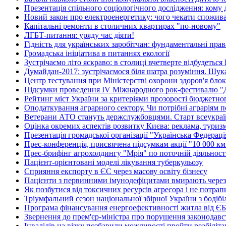
Презентація спільного соціологічного дослідження: кому д
Новий закон про електроенергетику: чого чекати спожив
Капітальні ремонти в столичних квартирах "по-новому"
ЛГБТ-питання: уряду час діяти!
Гідність для українських заробітчан: фундаментальні права
Громадська ініціатива в питаннях екології
Зустрічаємо літо яскраво: в столиці вчетверте відбудетьс
Думайдан-2017: зустрічаємося біля шатра розуміння. Шу
Центр тестування при Міністерстві охорони здоров'я бл
Підсумки проведення IV Міжнародного рок-фестивалю "
Рейтинг міст України за критеріями прозорості бюджетно
Оподаткування аграрного сектору. Чи потрібні аграріям п
Ветерани АТО стануть держслужбовцями. Старт всеукраїн
Оцінка окремих аспектів розвитку Києва: реклама, туриз
Презентація громадської організації "Українська Федерац
Прес-конференція, присвячена підсумкам акції "10 000 км 
Прес-брифінг агрохолдингу "Мрія" по поточній діяльності
Пацієнт-орієнтовані моделі лікування туберкульозу
Сприяння експорту в ЄС через масову освіту бізнесу
Пацієнти з первинними імунодефіцитами вмирають через в
Як позбутися від токсичних ресурсів агресора і не потрап
Тріумфальний сезон національної збірної України з бодіб
Програма фінансування енергоефективності житла від ЄБРР
Звернення до прем'єр-міністра про порушення законодав
Інвалідів на візку позбавили можливості пройти реабіліт