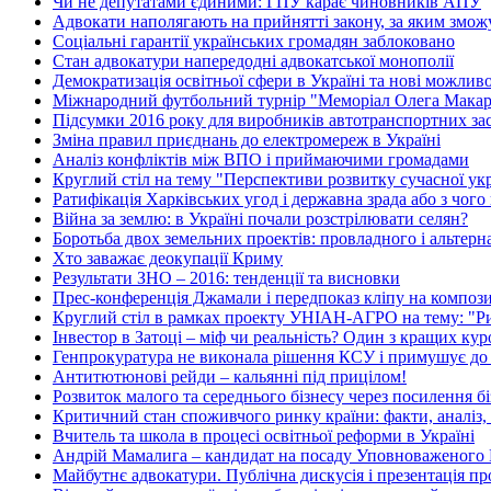
Чи не депутатами єдиними: ГПУ карає чиновників АПУ
Адвокати наполягають на прийнятті закону, за яким зможу
Соціальні гарантії українських громадян заблоковано
Стан адвокатури напередодні адвокатської монополії
Демократизація освітньої сфери в Україні та нові можлив
Міжнародний футбольний турнір "Меморіал Олега Макар
Підсумки 2016 року для виробників автотранспортних зас
Зміна правил приєднань до електромереж в Україні
Аналіз конфліктів між ВПО і приймаючими громадами
Круглий стіл на тему "Перспективи розвитку сучасної укр
Ратифікація Харківських угод і державна зрада або з чого
Війна за землю: в Україні почали розстрілювати селян?
Боротьба двох земельних проектів: провладного і альтер
Хто заважає деокупації Криму
Результати ЗНО – 2016: тенденції та висновки
Прес-конференція Джамали і передпоказ кліпу на композ
Круглий стіл в рамках проекту УНІАН-АГРО на тему: "Рин
Інвестор в Затоці – міф чи реальність? Один з кращих ку
Генпрокуратура не виконала рішення КСУ і примушує до
Антитютюнові рейди – кальянні під прицілом!
Розвиток малого та середнього бізнесу через посилення бі
Критичний стан споживчого ринку країни: факти, аналіз,
Вчитель та школа в процесі освітньої реформи в Україні
Андрій Мамалига – кандидат на посаду Уповноваженого 
Майбутнє адвокатури. Публічна дискусія і презентація п