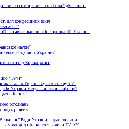
ть визначати правила гри їхньої діяльності
ості для конфесійних шкіл
ова 2017"
обів та автокомпонентів корпорації "Еталон"
аїнської науки"
 почалася окупація України?
нативного від Корнацького
ицію "1944"
ок землі в Україні: бути чи не бути?"
рортів України хочуть вивести в офшор?
 цього інших?
знес-об'єднань
 пошук рішень
Верховної Ради України з прав людини
рограм кандидатів на пост голови НААУ