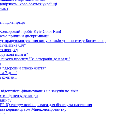
овіряють і чого бояться українці
ачам?
 і гідна праця
я Кольоровий пробіг Kyiv Color Run!
каємо причини дискримінації
окує працевлаштування випускників університету Богомольця
Дунайська Січ"
го процесу
одаткові пільги?
ського проекту "За ветеранів до влади"
м
ія "Здоровий спосіб життя"
за 7 днів"
 компанії
ідсутність фінансування на закупівлю ліків
ити під цензуру влади
ілдингу
 IQ energy: нові переваги для бізнесу та населення
ства керівництвом Мінекономрозвитку
ацію