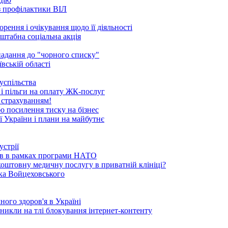
 з профілактики ВІЛ
рення і очікування щодо її діяльності
сштабна соціальна акція
опадання до "чорного списку"
вській області
успільства
 і пільги на оплату ЖК-послуг
 страхуванням!
бо посилення тиску на бізнес
ї України і плани на майбутнє
устрії
ків в рамках програми НАТО
коштовну медичну послугу в приватній клініці?
ика Войцеховського
ого здоров'я в Україні
иникли на тлі блокування інтернет-контенту