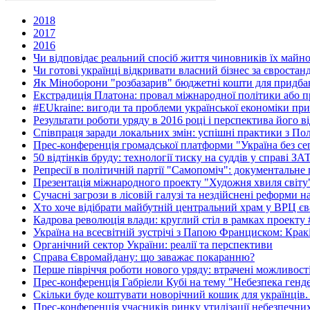
2018
2017
2016
Чи відповідає реальний спосіб життя чиновників їх майн
Чи готові українці відкривати власний бізнес за євростан
Як Міноборони "розбазарив" бюджетні кошти для придбан
Екстрадиція Платона: провал міжнародної політики або п
#EUkraine: вигоди та проблеми української економіки при
Результати роботи уряду в 2016 році і перспектива його в
Співпраця заради локальних змін: успішні практики з По
Прес-конференція громадської платформи "Україна без се
50 відтінків бруду: технології тиску на суддів у справі З
Репресії в політичній партії "Самопоміч": документальне
Презентація міжнародного проекту "Художня хвиля світу
Сучасні загрози в лісовій галузі та нездійснені реформи 
Хто хоче відібрати майбутній центральний храм у ВРЦ єв
Кадрова революція влади: круглий стіл в рамках проекту
Україна на всесвітній зустрічі з Папою Франциском: Крак
Органічний сектор України: реалії та перспективи
Справа Євромайдану: що заважає покаранню?
Перше півріччя роботи нового уряду: втрачені можливост
Прес-конференція Габріели Кубі на тему "Небезпека гендер
Скільки буде коштувати новорічний кошик для українців.
Прес-конференція учасників ринку утилізації небезпечних