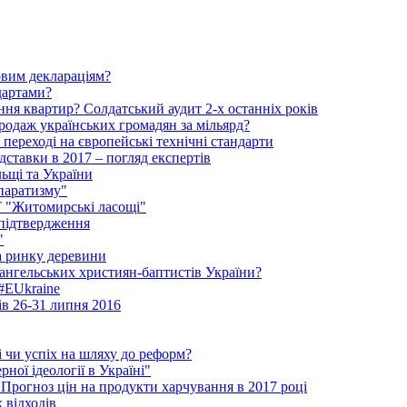
овим деклараціям?
дартами?
ня квартир? Солдатський аудит 2-х останніх років
родаж українських громадян за мільярд?
 переході на європейські технічні стандарти
ідставки в 2017 – погляд експертів
льщі та України
паратизму"
АТ "Житомирські ласощі"
 підтвердження
"
на ринку деревини
ангельських християн-баптистів України?
 #EUkraine
ів 26-31 липня 2016
і чи успіх на шляху до реформ?
ної ідеології в Україні"
 Прогноз цін на продукти харчування в 2017 році
 відходів