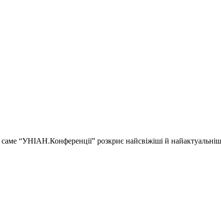
ії і саме “УНІАН.Конференції” розкриє найсвіжіші й найактуальні