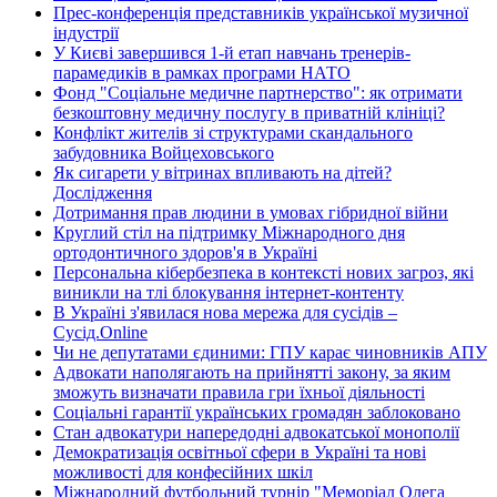
Прес-конференція представників української музичної
індустрії
У Києві завершився 1-й етап навчань тренерів-
парамедиків в рамках програми НАТО
Фонд "Соціальне медичне партнерство": як отримати
безкоштовну медичну послугу в приватній клініці?
Конфлікт жителів зі структурами скандального
забудовника Войцеховського
Як сигарети у вітринах впливають на дітей?
Дослідження
Дотримання прав людини в умовах гібридної війни
Круглий стіл на підтримку Міжнародного дня
ортодонтичного здоров'я в Україні
Персональна кібербезпека в контексті нових загроз, які
виникли на тлі блокування інтернет-контенту
В Україні з'явилася нова мережа для сусідів –
Сусід.Online
Чи не депутатами єдиними: ГПУ карає чиновників АПУ
Адвокати наполягають на прийнятті закону, за яким
зможуть визначати правила гри їхньої діяльності
Соціальні гарантії українських громадян заблоковано
Стан адвокатури напередодні адвокатської монополії
Демократизація освітньої сфери в Україні та нові
можливості для конфесійних шкіл
Міжнародний футбольний турнір "Меморіал Олега