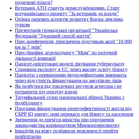
податкові пільги?
Ветерани АТО стануть держслужбовцями. Старт
всеукраїнського проекту "За ветеранів до влади"
Оцінка окремих аспектів розвитку Києва: реклама,
туризм
Презентація громадської організації "Українська
Федерація "Здоровий спосіб життя"
Прес-конференція, присвячена підсумкам акції "10 000
км за 7 днів"
Прес-брифінг агрохолдингу "Мрія" по поточній
діяльності компанії
Пацієнт-орієнтовані моделі лікування туберкульозу
Сприяння експорту в ЄС через масову освіту бізнесу
Пацієнти з первинними імунодефіцитами вмирають
через відсутність фінансування на закупівлю ліків
Як позбутися від токсичних ресурсів агресора і не
потрапити під цензуру влади
Тріумфальний сезон національної збірної України з
бодібілдингу
Програма фінансування енергоефективності житла від
ЄБРР IQ energy: нові переваги для бізнесу та населення
Звернення до прем'єр-міністра про порушення
законодавства керівництвом Мінекономрозвитку
Інвалідів на візку позбавили можливості пройти
реабілітацію