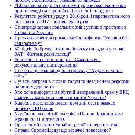
#EUkraine: вигоди та проблеми української економіки
при переході на європейські технічні стандарти
Результати роботи уряду в 2016 році і перспектива його
відставки в 2017 – погляд експертів
Співпраця заради локальних змін: успішні практики з
Польщі та України
Прес-конференція громадської платформи "Україна без
сепаратизму"
50 відтінків бруду: технології тиску на суддів у справі
ЗАТ "Житомирські ласощі"
Репресії в політичній партії "Самопоміч":
документальне підтвердження
Презентація міжнародного проекту "Художня хвиля
світу"
Сучасні загрози в лісовій галузі та нездійснені реформи
на ринку деревини
Хто хоче відібрати майбутній центральний храм у ВРЦ
євангельських християн-баптистів України?
Кадрова революція влади: круглий стіл в рамках
проекту #EUkraine
Україна на всесвітній зустрічі з Папою Франциском:
Краків 26-31 липня 2016
Органічний сектор України: реалії та перспективи
Справа Євромайдану: що заважає покаранню?