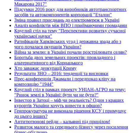
Макарова 2017"
Підсумки 2016 року для виробників автотранспортних
засобів та автокомпонентів корпорації "Еталон"
Зміна правил приєднань до електромереж в Україні
Аналіз конфліктів між ВПО і приймаючими громадами
Круглий стіл на тему "Перспективи розвитку сучасної
української науки"
Ратифікація Харківських угод і державна зрада або з
чого почалася окупація України?
Війна за землю: в Україні почали розстрілювати селян?
Боротьба двох земельних проектів: провладного і
альтернативного від Корнацького
Хто заважає деокупації Криму
Результати ЗНО – 2016: тенденції та висновки
Прес-конференція Джамали і передпоказ кліпу на
композицію "1944"
Круглий стіл в рамках проекту УНІАН-АГРО на тему:
"Ринок землі в Україні: бути чи не бути?"
Інвестор в Затоці – міф чи реальність? Один з кращих
курортів України хочуть вивести в офшор?
Генпрокуратура не виконала рішення КСУ і примушує
до цього інших?
Антитютюнові рейди – кальянні під прицілом!
Розвиток малого та середнього бізнесу через посилення
бізнес-об'єднань