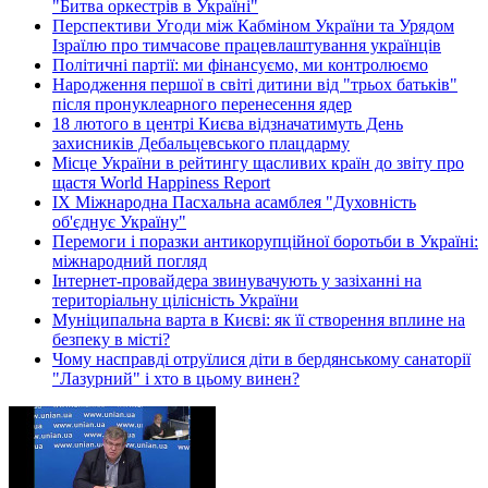
"Битва оркестрів в Україні"
Перспективи Угоди між Кабміном України та Урядом
Ізраїлю про тимчасове працевлаштування українців
Політичні партії: ми фінансуємо, ми контролюємо
Народження першої в світі дитини від "трьох батьків"
після пронуклеарного перенесення ядер
18 лютого в центрі Києва відзначатимуть День
захисників Дебальцевського плацдарму
Місце України в рейтингу щасливих країн до звіту про
щастя World Happiness Report
ІХ Міжнародна Пасхальна асамблея "Духовність
об'єднує Україну"
Перемоги і поразки антикорупційної боротьби в Україні:
міжнародний погляд
Інтернет-провайдера звинувачують у зазіханні на
територіальну цілісність України
Муніципальна варта в Києві: як її створення вплине на
безпеку в місті?
Чому насправді отруїлися діти в бердянському санаторії
"Лазурний" і хто в цьому винен?