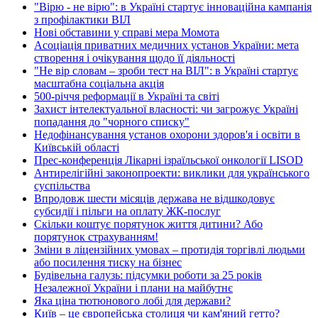
"Вірю - не вірю": в Україні стартує інноваційна кампанія
з профілактики ВІЛ
Нові обставини у справі мера Момота
Асоціація приватних медичних установ України: мета
створення і очікування щодо її діяльності
"Не вір словам – зроби тест на ВІЛ": в Україні стартує
масштабна соціальна акція
500-річчя реформації в Україні та світі
Захист інтелектуальної власності: чи загрожує Україні
попадання до "чорного списку"
Недофінансування установ охорони здоров'я і освіти в
Київській області
Прес-конференція Лікарні ізраїльської онкології LISOD
Антирелігійні законопроекти: виклики для українського
суспільства
Впродовж шести місяців держава не відшкодовує
субсидії і пільги на оплату ЖК-послуг
Скільки коштує порятунок життя дитини? Або
порятунок страхуванням!
Зміни в ліцензійних умовах – протидія торгівлі людьми
або посилення тиску на бізнес
Будівельна галузь: підсумки роботи за 25 років
Незалежної України і плани на майбутнє
Яка ціна тютюнового лобі для держави?
Київ – це європейська столиця чи кам'яний гетто?