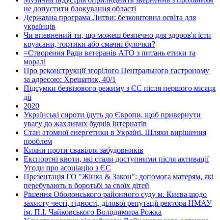
не допустити блокування області
Державна програма Литви: безкоштовна освіта для
українців
Чи впевнений ти, що можеш безпечно для здоров'я їсти
круасани, тортики або смачні булочки?
=Створення Ради ветеранів АТО з питань етики та
моралі
Про реконструкції згорілого Центрального гастроному
за адресою: Хрещатик, 40/1
Підсумки безвізового режиму з ЄС після першого місяця
дії
2020
Українські сироти їдуть до Європи, щоб привернути
увагу до жахливих буднів інтернатів
Стан атомної енергетики в Україні. Шляхи вирішення
проблем
Кияни проти свавілля забудовників
Експортні квоти, які стали доступними після активації
Угоди про асоціацію з ЄС
Презентація ГО "Жінка & Закон": допомога матерям, які
перебувають в боротьбі за своїх дітей
Рішення Оболонського районного суду м. Києва щодо
захисту честі, гідності, ділової репутації ректора НМАУ
ім. П.І. Чайковського Володимира Рожка