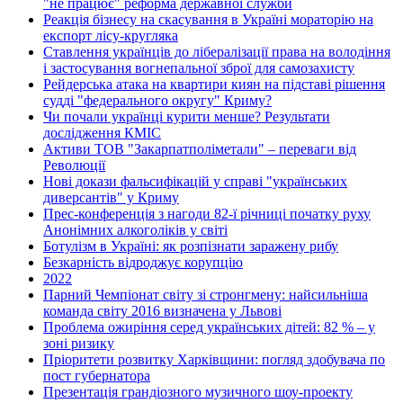
"не працює" реформа державної служби
Реакція бізнесу на скасування в Україні мораторію на
експорт лісу-кругляка
Ставлення українців до лібералізації права на володіння
і застосування вогнепальної зброї для самозахисту
Рейдерська атака на квартири киян на підставі рішення
судді "федерального округу" Криму?
Чи почали українці курити менше? Результати
дослідження КМІС
Активи ТОВ "Закарпатполіметали" – переваги від
Революції
Нові докази фальсифікацій у справі "українських
диверсантів" у Криму
Прес-конференція з нагоди 82-ї річниці початку руху
Анонімних алкоголіків у світі
Ботулізм в Україні: як розпізнати заражену рибу
Безкарність відроджує корупцію
2022
Парний Чемпіонат світу зі стронгмену: найсильніша
команда світу 2016 визначена у Львові
Проблема ожиріння серед українських дітей: 82 % – у
зоні ризику
Пріоритети розвитку Харківщини: погляд здобувача по
пост губернатора
Презентація грандіозного музичного шоу-проекту