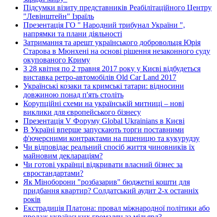
Підсумки візиту представників Реабілітаційного Центру
"Левінштейн" Ізраїль
Презентація ГО " Народний трибунал України ",
напрямки та плани діяльності
Затримання та арешт українського добровольця Юрія
Старова в Мюнхені на основі рішення незаконного суду
окупованого Криму
З 28 квітня по 2 травня 2017 року у Києві відбудеться
виставка ретро-автомобілів Old Car Land 2017
Українські козаки та кримські татари: відносини
довжиною понад п'ять століть
Корупційні схеми на українській митниці – нові
виклики для європейського бізнесу
Презентація V Форуму Global Ukrainians в Києві
В Україні вперше запускають торги поставними
ф'ючерсними контрактами на пшеницю та кукурудзу
Чи відповідає реальний спосіб життя чиновників їх
майновим деклараціям?
Чи готові українці відкривати власний бізнес за
євростандартами?
Як Міноборони "розбазарив" бюджетні кошти для
придбання квартир? Солдатський аудит 2-х останніх
років
Екстрадиція Платона: провал міжнародної політики або
продаж українських громадян за мільярд?