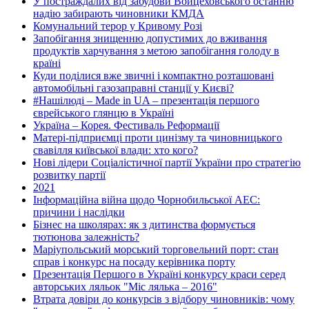
У постраждалих від забудови Войцеховського останню
надію забирають чиновники КМДА
Комунальний терор у Кривому Розі
Запобігання знищенню допустимих до вживання
продуктів харчування з метою запобігання голоду в
країні
Куди поділися вже звичні і компактно розташовані
автомобільні газозаправні станції у Києві?
#Нашілюді – Made in UA – презентація першого
єврейського глянцю в Україні
Україна – Корея. Фестиваль Реформації
Матері-підприємці проти цинізму та чиновницького
свавілля київської влади: хто кого?
Нові лідери Соціалістичної партії України про стратегію
розвитку партії
2021
Інформаційна війна щодо Чорнобильської АЕС:
причини і наслідки
Бізнес на школярах: як з дитинства формується
тютюнова залежність?
Маріупольський морський торговельний порт: стан
справ і конкурс на посаду керівника порту
Презентація Першого в Україні конкурсу краси серед
авторських ляльок "Міс лялька – 2016"
Втрата довіри до конкурсів з відбору чиновників: чому