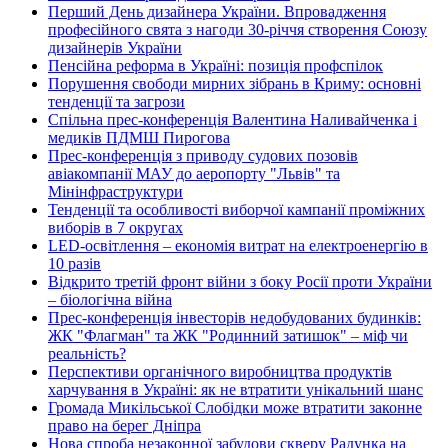
Перший День дизайнера України. Впровадження
професійного свята з нагоди 30-річчя створення Союзу
дизайнерів України
Пенсійна реформа в Україні: позиція профспілок
Порушення свободи мирних зібрань в Криму: основні
тенденції та загрози
Спільна прес-конференція Валентина Наливайченка і
медиків ПДМШ Пирогова
Прес-конференція з приводу судових позовів
авіакомпанії МАУ до аеропорту "Львів" та
Мінінфраструктури
Тенденції та особливості виборчої кампанії проміжних
виборів в 7 округах
LED-освітлення – економія витрат на електроенергію в
10 разів
Відкрито третій фронт війни з боку Росії проти України
– біологічна війна
Прес-конференція інвесторів недобудованих будинків:
ЖК "Флагман" та ЖК "Родинний затишок" – міф чи
реальність?
Перспективи органічного виробництва продуктів
харчування в Україні: як не втратити унікальний шанс
Громада Микільської Слобідки може втратити законне
право на берег Дніпра
Нова спроба незаконної забудови скверу Радунка на