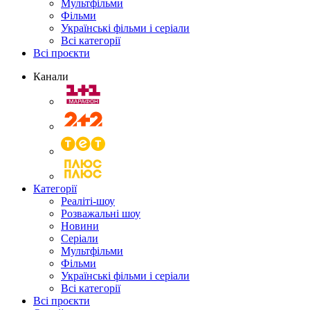
Мультфільми
Фільми
Українські фільми і серіали
Всі категорії
Всі проєкти
Канали
Категорії
Реаліті-шоу
Розважальні шоу
Новини
Серіали
Мультфільми
Фільми
Українські фільми і серіали
Всі категорії
Всі проєкти