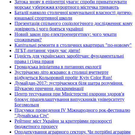
Затока знову в епіцентрі уваги: спроби приватизувати
морське узбережжя курортного містечка тривають
Баталії навколо столичної комунальної власності дитячо-
юнацької спортивної школи
Презентація спільного соціологічного дослідження: кому
довіряють і чого бояться українці
Новий закон про електроенергетику: чого чекати
споживачам?
Капітальні ремонти в столичних квартирах "по-новому"
ЛГБТ-питання: уряду час діяти!
Гідність для українських заробітчан: фундаментальні
права і гідна праця
Громадська ініціатива в питаннях екології
Зустрічаємо літо яскраво: в столиці вчетверте
відбудеться Кольоровий пробіг Kyiv Color Run!
Думайдан-2017: зустрічаємося біля шатра розуміння.
Шукаємо причини дискримінації
Центр тестування при Міністерстві охорони здоров'я
блокує працевлаштування випускників університету
Богомольця
Підсумки проведення IV Міжнародного рок-фестивалю
"Дунайська Січ"
Рейтинг міст України за критеріями прозорості
бюджетного процесу
Оподаткування аграрного сектору. Чи потрібні аграріям