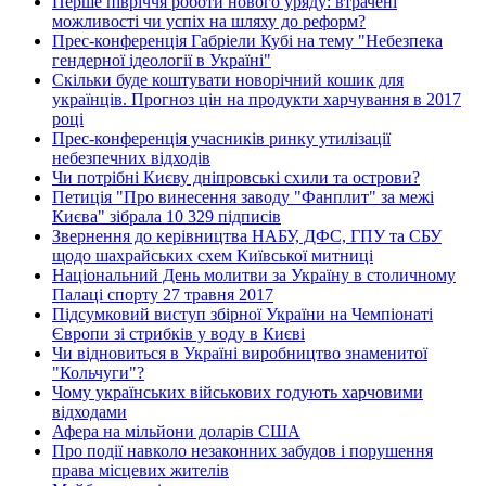
Перше півріччя роботи нового уряду: втрачені
можливості чи успіх на шляху до реформ?
Прес-конференція Габріели Кубі на тему "Небезпека
гендерної ідеології в Україні"
Скільки буде коштувати новорічний кошик для
українців. Прогноз цін на продукти харчування в 2017
році
Прес-конференція учасників ринку утилізації
небезпечних відходів
Чи потрібні Києву дніпровські схили та острови?
Петиція "Про винесення заводу "Фанплит" за межі
Києва" зібрала 10 329 підписів
Звернення до керівництва НАБУ, ДФС, ГПУ та СБУ
щодо шахрайських схем Київської митниці
Національний День молитви за Україну в столичному
Палаці спорту 27 травня 2017
Підсумковий виступ збірної України на Чемпіонаті
Європи зі стрибків у воду в Києві
Чи відновиться в Україні виробництво знаменитої
"Кольчуги"?
Чому українських військових годують харчовими
відходами
Афера на мільйони доларів США
Про події навколо незаконних забудов і порушення
права місцевих жителів