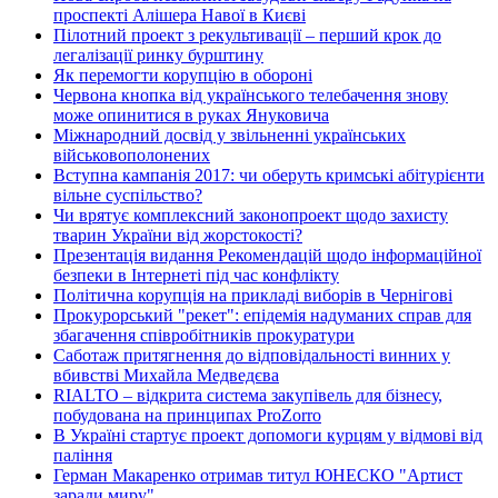
проспекті Алішера Навої в Києві
Пілотний проект з рекультивації – перший крок до
легалізації ринку бурштину
Як перемогти корупцію в обороні
Червона кнопка від українського телебачення знову
може опинитися в руках Януковича
Міжнародний досвід у звільненні українських
військовополонених
Вступна кампанія 2017: чи оберуть кримські абітурієнти
вільне суспільство?
Чи врятує комплексний законопроект щодо захисту
тварин України від жорстокості?
Презентація видання Рекомендацій щодо інформаційної
безпеки в Інтернеті під час конфлікту
Політична корупція на прикладі виборів в Чернігові
Прокурорський "рекет": епідемія надуманих справ для
збагачення співробітників прокуратури
Саботаж притягнення до відповідальності винних у
вбивстві Михайла Медведєва
RIALTO – відкрита система закупівель для бізнесу,
побудована на принципах ProZorro
В Україні стартує проект допомоги курцям у відмові від
паління
Герман Макаренко отримав титул ЮНЕСКО "Артист
заради миру"