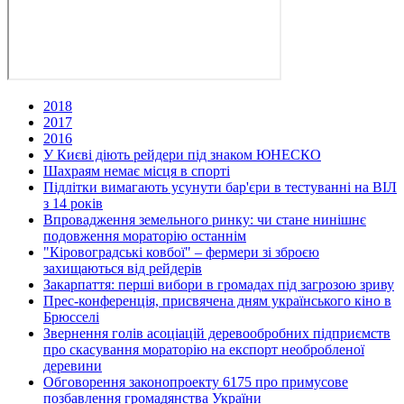
2018
2017
2016
У Києві діють рейдери під знаком ЮНЕСКО
Шахраям немає місця в спорті
Підлітки вимагають усунути бар'єри в тестуванні на ВІЛ
з 14 років
Впровадження земельного ринку: чи стане нинішнє
подовження мораторію останнім
"Кіровоградські ковбої" – фермери зі зброєю
захищаються від рейдерів
Закарпаття: перші вибори в громадах під загрозою зриву
Прес-конференція, присвячена дням українського кіно в
Брюсселі
Звернення голів асоціацій деревообробних підприємств
про скасування мораторію на експорт необробленої
деревини
Обговорення законопроекту 6175 про примусове
позбавлення громадянства України