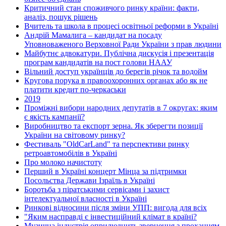
Критичний стан споживчого ринку країни: факти,
аналіз, пошук рішень
Вчитель та школа в процесі освітньої реформи в Україні
Андрій Мамалига – кандидат на посаду
Уповноваженого Верховної Ради України з прав людини
Майбутнє адвокатури. Публічна дискусія і презентація
програм кандидатів на пост голови НААУ
Вільний доступ українців до берегів річок та водойм
Кругова порука в правоохоронних органах або як не
платити кредит по-черкаськи
2019
Проміжні вибори народних депутатів в 7 округах: яким
є якість кампанії?
Виробництво та експорт зерна. Як зберегти позиції
України на світовому ринку?
Фестиваль "OldCarLand" та перспективи ринку
ретроавтомобілів в Україні
Про молоко начистоту
Перший в Україні концерт Мінца за підтримки
Посольства Держави Ізраїль в Україні
Боротьба з піратськими сервісами і захист
інтелектуальної власності в Україні
Ринкові відносини після зміни УПП: вигода для всіх
"Яким насправді є інвестиційний клімат в країні?
Музична індустрія оприлюднить звернення з проханням