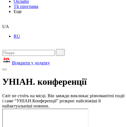
Онлайн
ТБ програма
Еще
UA
RU
Відкрити у додатку
УНІАН. конференції
Світ не стоїть на місці. Він завжди викликає різноманітні події
і саме “УНІАН.Конференції” розкриє найсвіжіші й
найактуальніші новини.