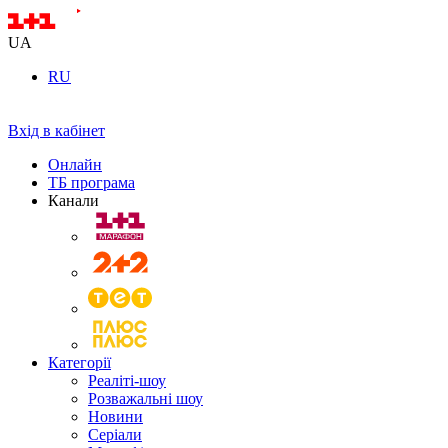
UA
RU
Вхід в кабінет
Онлайн
ТБ програма
Канали
Категорії
Реаліті-шоу
Розважальні шоу
Новини
Серіали