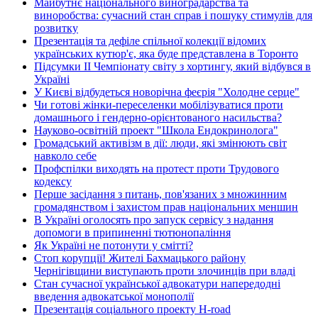
Майбутнє національного виноградарства та
виноробства: сучасний стан справ і пошуку стимулів для
розвитку
Презентація та дефіле спільної колекції відомих
українських кутюр'є, яка буде представлена в Торонто
Підсумки ІІ Чемпіонату світу з хортингу, який відбувся в
Україні
У Києві відбудеться новорічна феєрія "Холодне серце"
Чи готові жінки-переселенки мобілізуватися проти
домашнього і гендерно-орієнтованого насильства?
Науково-освітній проект "Школа Ендокринолога"
Громадський активізм в дії: люди, які змінюють світ
навколо себе
Профспілки виходять на протест проти Трудового
кодексу
Перше засідання з питань, пов'язаних з множинним
громадянством і захистом прав національних меншин
В Україні оголосять про запуск сервісу з надання
допомоги в припиненні тютюнопаління
Як Україні не потонути у смітті?
Стоп корупції! Жителі Бахмацького району
Чернігівщини виступають проти злочинців при владі
Стан сучасної української адвокатури напередодні
введення адвокатської монополії
Презентація соціального проекту H-road